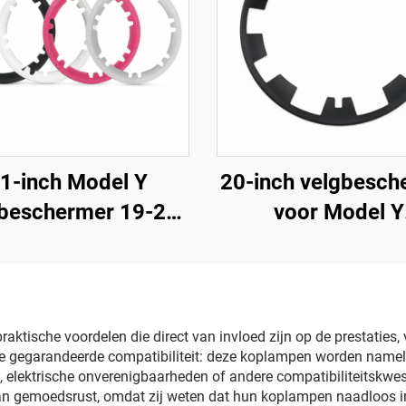
1-inch Model Y
20-inch velgbesch
gbeschermer 19-24
voor Model Y
LinTech
(bouwjaren 2019–2
LinTech
aktische voordelen die direct van invloed zijn op de prestaties
in de gegarandeerde compatibiliteit: deze koplampen worden name
elektrische onverenigbaarheden of andere compatibiliteitskwesti
an gemoedsrust, omdat zij weten dat hun koplampen naadloos i