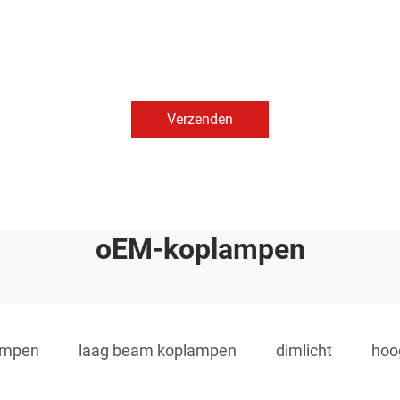
Verzenden
oEM-koplampen
lampen
laag beam koplampen
dimlicht
hoog