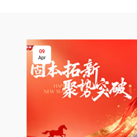
09
Apr