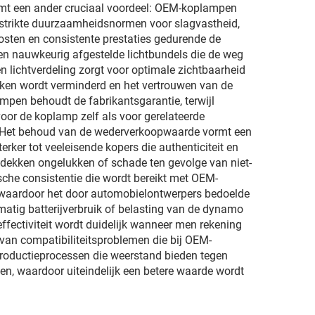
rmt een ander cruciaal voordeel: OEM-koplampen
 strikte duurzaamheidsnormen voor slagvastheid,
kosten en consistente prestaties gedurende de
en nauwkeurig afgestelde lichtbundels die de weg
n lichtverdeling zorgt voor optimale zichtbaarheid
kken wordt verminderd en het vertrouwen van de
mpen behoudt de fabrikantsgarantie, terwijl
r de koplamp zelf als voor gerelateerde
. Het behoud van de wederverkoopwaarde vormt een
ker tot veeleisende kopers die authenticiteit en
 dekken ongelukken of schade ten gevolge van niet-
ische consistentie die wordt bereikt met OEM-
 waardoor het door automobielontwerpers bedoelde
ermatig batterijverbruik of belasting van de dynamo
ffectiviteit wordt duidelijk wanneer men rekening
 van compatibiliteitsproblemen die bij OEM-
roductieprocessen die weerstand bieden tegen
ngen, waardoor uiteindelijk een betere waarde wordt