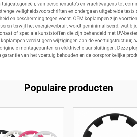
ertuigcategorieën, van personenauto’s en vrachtwagens tot comm
trenge veiligheidsvoorschriften en ondergaan uitgebreide tests
heid en bescherming tegen vocht. OEM-koplampen zijn voorzien
ren terwijl het energieverbruik wordt geminimaliseerd, wat bijd
naat of speciale kunststoffen die zijn behandeld met UV-besten
oplampen vereist geen wijzigingen aan de voertuigstructuur, aa
riginele montagepunten en elektrische aansluitingen. Deze plug
 garantie van het voertuig behouden en de oorspronkelijke pr
Populaire producten