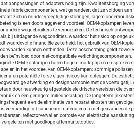
dat aanpassingen of adapters nodig zijn. Kwaliteitsborging vo
iginele fabriekscomponenten, wat garandeert dat ze voldoen aan
rtaalt zich in minder vroegtijdige storingen, lagere onderhouds
erbetering is een doorslaggevend voordeel: OEM-koplampen lever
 voor andere weggebruikers te veroorzaken. De technisch ontworpe
als bij uitdagende wegcondities, waardoor het risico op ongelu
dt waardevolle financiële zekerheid: het gebruik van OEM-kopla
orwaarden kunnen ontbinden. Deze bescherming geldt zowel voo
rden beïnvloed door niet-compatibele verlichtingscomponenten
iginele OEM-koplampen halen hogere marktprijzen en spreken ster
en spelen in het voordeel van OEM-koplampen: sommige polissen
igenaren potentiële forse eigen risico’s kan opleggen. De esthet
oogwaardige afwerking en designharmonie met de voertuigstijl,
n ontstaan door nauwkeurig afgestelde elektrische vereisten die ov
rbruik en een geringere milieubelasting. De langetermijnkostene
ingsfrequentie en de eliminatie van reparatiekosten ten gevolge
 vervaardigd uit superieure materialen en met geavanceerde p
nsbarsten, reflectorverval en corrosie van elektrische aansluiti
 vergeleken met goedkope aftermarketopties.