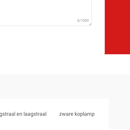
0/1000
straal en laagstraal
zware koplamp