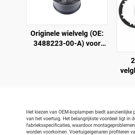
Originele wielvelg (OE:
3488223-00-A) voor
Model Y, gesmede
2
aluminiumlegering, hoge
vel
precisie, compatibel met
originele wielmoeren en
remsysteem, geschikt
voor vervanging en
personalisering
Het kiezen van OEM-koplampen biedt aanzienlijke pr
van het voertuig. Het belangrijkste voordeel ligt 
fabrieksspecificaties, waardoor montageproblemen, 
worden voorkomen. Voertuigeigenaren profiteren v