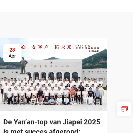
28
Apr
De Yan’an-top van Jiapei 2025
is met succes afgerond: