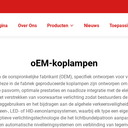
gina
Over Ons
Producten
Nieuws
Toepass
oEM-koplampen
e oorspronkelijke fabrikant (OEM), specifiek ontworpen voor voe
er. Deze in de fabriek geproduceerde koplampen zijn ontworpen om 
e pasvorm, optimale prestaties en naadloze integratie met de el
t verstrekken van voorwaartse verlichting zodat bestuurders de
eggebruikers en het bijdragen aan de algehele verkeersveiligh
en-, LED- of HID-xenonlampsystemen, waarbij elk type een eigen
ieve verlichtingstechnologie die het lichtbundelpatroon aanpast
ng en automatische nivelleringsystemen om verblinding van teg