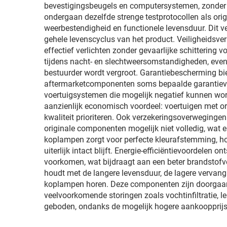
bevestigingsbeugels en computersystemen, zonder 
ondergaan dezelfde strenge testprotocollen als or
weerbestendigheid en functionele levensduur. Dit ve
gehele levenscyclus van het product. Veiligheidsv
effectief verlichten zonder gevaarlijke schittering
tijdens nacht- en slechtweersomstandigheden, even
bestuurder wordt vergroot. Garantiebescherming bie
aftermarketcomponenten soms bepaalde garantievo
voertuigsystemen die mogelijk negatief kunnen wo
aanzienlijk economisch voordeel: voertuigen met or
kwaliteit prioriteren. Ook verzekeringsoverweging
originale componenten mogelijk niet volledig, wat e
koplampen zorgt voor perfecte kleurafstemming, h
uiterlijk intact blijft. Energie-efficiëntievoordele
voorkomen, wat bijdraagt aan een beter brandstofve
houdt met de langere levensduur, de lagere vervang
koplampen horen. Deze componenten zijn doorgaans
veelvoorkomende storingen zoals vochtinfiltratie, le
geboden, ondanks de mogelijk hogere aankoopprijs