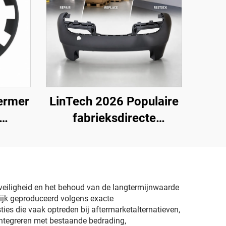
ermer
LinTech 2026 Populaire
fabrieksdirecte
024),
achterbumper OE
1582571-SC-C voor
Tesla Model 3
Vernieuwd
, veiligheid en het behoud van de langtermijnwaarde
lijk geproduceerd volgens exacte
es die vaak optreden bij aftermarketalternatieven,
ntegreren met bestaande bedrading,