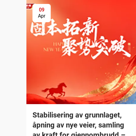
09
Apr
Stabilisering av grunnlaget,
åpning av nye veier, samling
av kraft for gjennombrudd –