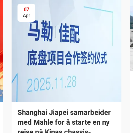
07
Apr
Shanghai Jiapei samarbeider
med Mahle for å starte en ny
reise på Kinas chassis-