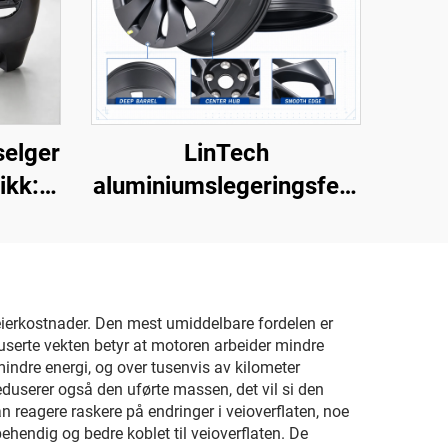
selger
LinTech
ikk:
aluminiumslegeringsfelg
r OE
for Model Y 3488226-
Tesla
00-A
ert
e eierkostnader. Den mest umiddelbare fordelen er
eduserte vekten betyr at motoren arbeider mindre
 mindre energi, og over tusenvis av kilometer
reduserer også den uførte massen, det vil si den
reagere raskere på endringer i veioverflaten, noe
behendig og bedre koblet til veioverflaten. De