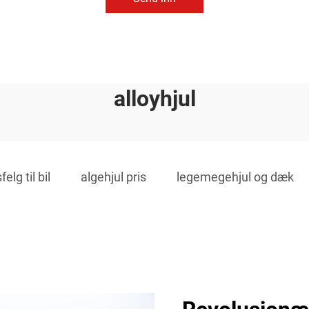
alloyhjul
elg til bil
algehjul pris
legemegehjul og dæk