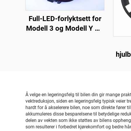
Full-LED-forlyktsett for
Modell 3 og Modell Y OE
1514952-00-D,
1514952-00-E,
hjul
1514952-10-E,
Y (m
bilbelysningsutstyr for
utskifting av forlykter
Å velge en legeringsfelg til bilen din gir mange pra
vektreduksjon, siden en legeringsfelg typisk veier tr
hardt for å akselerere bilen, noe som direkte fører t
akkumuleres disse besparelsene til betydelige reduks
delen av vekten som ikke støttes av bilens oppheng
som resulterer i forbedret kjørekomfort og bedre hånd