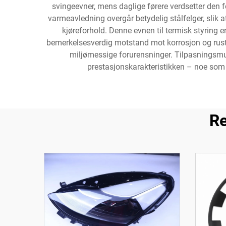
svingeevner, mens daglige førere verdsetter den f
varmeavledning overgår betydelig stålfelger, sli
kjøreforhold. Denne evnen til termisk styring er 
bemerkelsesverdig motstand mot korrosjon og rust, o
miljømessige forurensninger. Tilpasningsmuli
prestasjonskarakteristikken – noe som g
Re