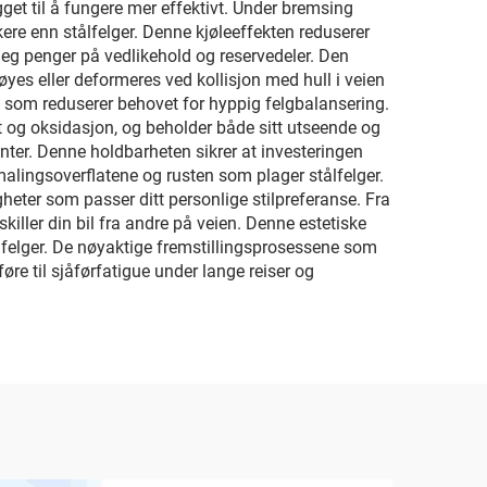
get til å fungere mer effektivt. Under bremsing
re enn stålfelger. Denne kjøleeffekten reduserer
deg penger på vedlikehold og reservedeler. Den
øyes eller deformeres ved kollisjon med hull i veien
oe som reduserer behovet for hyppig felgbalansering.
 og oksidasjon, og beholder både sitt utseende og
enter. Denne holdbarheten sikrer at investeringen
 malingsoverflatene og rusten som plager stålfelger.
heter som passer ditt personlige stilpreferanse. Fra
iller din bil fra andre på veien. Denne estetiske
mfelger. De nøyaktige fremstillingsprosessene som
øre til sjåførfatigue under lange reiser og