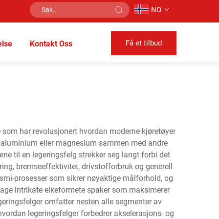
NO
Få et tilbud
lse
Kontakt Oss
e som har revolusjonert hvordan moderne kjøretøyer
ing av aluminium eller magnesium sammen med andre
e til en legeringsfelg strekker seg langt forbi det
ng, bremseeffektivitet, drivstofforbruk og generell
r smi-prosesser som sikrer nøyaktige målforhold, og
 lage intrikate eikeformete spaker som maksimerer
eringsfelger omfatter nesten alle segmenter av
på hvordan legeringsfelger forbedrer akselerasjons- og