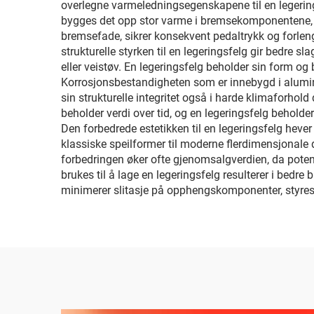
overlegne varmeledningsegenskapene til en legerings
bygges det opp stor varme i bremsekomponentene, og
bremsefade, sikrer konsekvent pedaltrykk og forlen
strukturelle styrken til en legeringsfelg gir bedre 
eller veistøv. En legeringsfelg beholder sin form og
Korrosjonsbestandigheten som er innebygd i alumin
sin strukturelle integritet også i harde klimaforhol
beholder verdi over tid, og en legeringsfelg beholde
Den forbedrede estetikken til en legeringsfelg heve
klassiske speilformer til moderne flerdimensjonale 
forbedringen øker ofte gjenomsalgverdien, da poten
brukes til å lage en legeringsfelg resulterer i bedre
minimerer slitasje på opphengskomponenter, styres