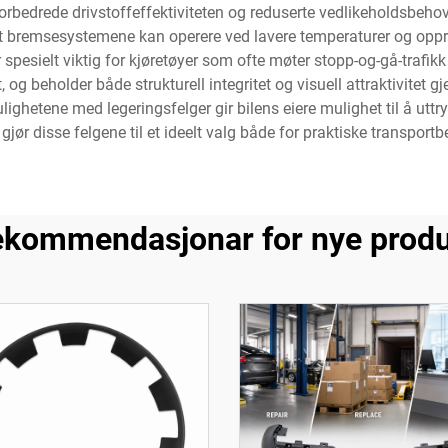
orbedrede drivstoffeffektiviteten og reduserte vedlikeholdsbehove
k at bremsesystemene kan operere ved lavere temperaturer og opp
spesielt viktig for kjøretøyer som ofte møter stopp-og-gå-trafikk el
g beholder både strukturell integritet og visuell attraktivitet 
ghetene med legeringsfelger gir bilens eiere mulighet til å uttry
jør disse felgene til et ideelt valg både for praktiske transportb
kommendasjonar for nye prod