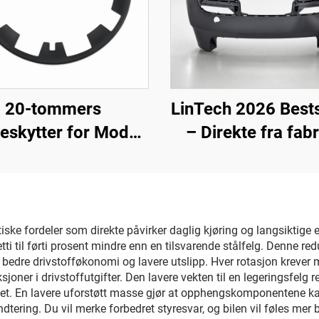
20-tommers
LinTech 2026 Best
beskytter for Model
– Direkte fra fabr
odellårene 19–24),
Bakre støtfange
LinTech
1582571-SC-C for 
Model 3 (oppdat
modell)
ktiske fordeler som direkte påvirker daglig kjøring og langsiktig
etti til førti prosent mindre enn en tilsvarende stålfelg. Denne r
il bedre drivstofføkonomi og lavere utslipp. Hver rotasjon krever
joner i drivstoffutgifter. Den lavere vekten til en legeringsfelg 
et. En lavere uforstøtt masse gjør at opphengskomponentene kan 
tering. Du vil merke forbedret styresvar, og bilen vil føles mer 