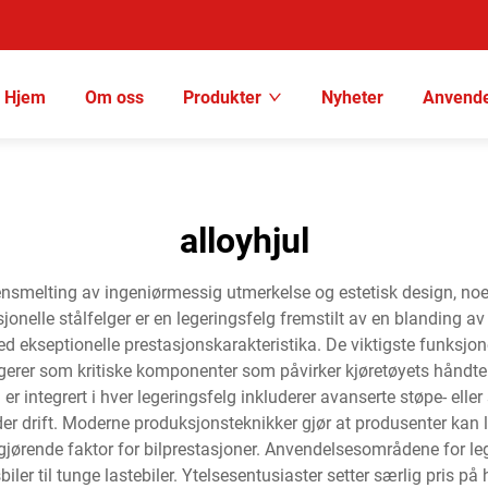
Hjem
Om oss
Produkter
Nyheter
Anvende
alloyhjul
mensmelting av ingeniørmessig utmerkelse og estetisk design, no
radisjonelle stålfelger er en legeringsfelg fremstilt av en bland
 ekseptionelle prestasjonskarakteristika. De viktigste funksjonen
erer som kritiske komponenter som påvirker kjøretøyets håndteri
integrert i hver legeringsfelg inkluderer avanserte støpe- elle
r drift. Moderne produksjonsteknikker gjør at produsenter kan
jørende faktor for bilprestasjoner. Anvendelsesområdene for leg
tsbiler til tunge lastebiler. Ytelsesentusiaster setter særlig pris 