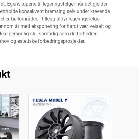
t. Egenskapene til legeringsfelger når det gjelder
rettholde konsekvent bremsing selv under krevende
ler fjellområder. I tillegg tilbyr legeringsfelger
gjennom år med eksponering for hardt vær, veisalt og
kke personlig stil, samtidig som de forbedrer
ehov og estetiske forbedringsprosjekter.
ukt