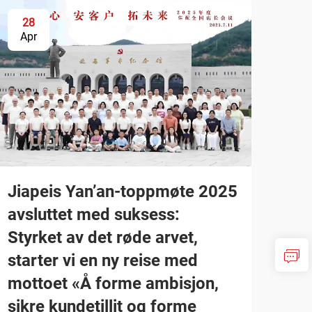
28
Apr
Jiapeis Yan’an-toppmøte 2025
avsluttet med suksess:
Styrket av det røde arvet,
starter vi en ny reise med
mottoet «Å forme ambisjon,
sikre kundetillit og forme