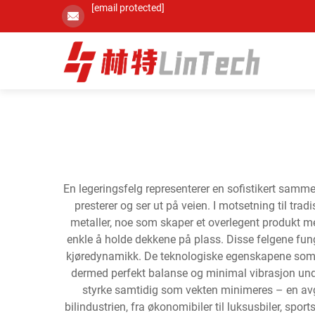
[email protected]
En legeringsfelg representerer en sofistikert sam
presterer og ser ut på veien. I motsetning til t
metaller, noe som skaper et overlegent produkt med
enkle å holde dekkene på plass. Disse felgene fung
kjøredynamikk. De teknologiske egenskapene som er 
dermed perfekt balanse og minimal vibrasjon unde
styrke samtidig som vekten minimeres – en avg
bilindustrien, fra økonomibiler til luksusbiler, spor