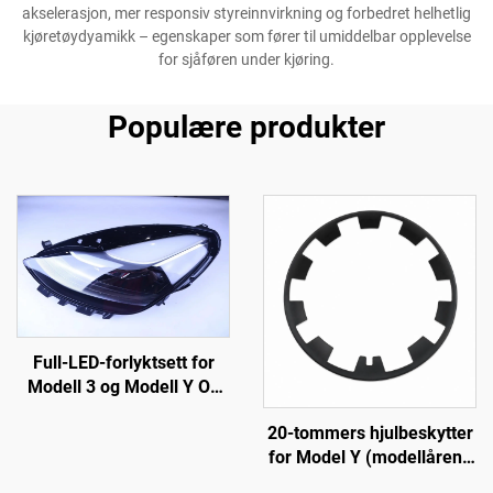
akselerasjon, mer responsiv styreinnvirkning og forbedret helhetlig
kjøretøydyamikk – egenskaper som fører til umiddelbar opplevelse
for sjåføren under kjøring.
Populære produkter
Full-LED-forlyktsett for
Modell 3 og Modell Y OE
1514952-00-D, 1514952-
20-tommers hjulbeskytter
00-E, 1514952-10-E,
for Model Y (modellårene
bilbelysningsutstyr for
19–24), LinTech
utskifting av forlykter