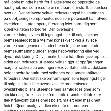
må jobbe mindre hardt for å akselerere og opprettholde
hastighet, noe som resulterer i målbare drivstoffbesparelser
over tid. Denne lavere vekten reduserer også belastningen
på oppfjæringskomponenter, noe som potensielt kan utvide
levetiden til støtdempere, fjærer og leier, samtidig som
kjørekvaliteten forbedres. Den overlegne
varmeledningsevnen til legeringsfelger til salgs hjelper
bremseanlegget til å yte mer konsekvent ved å avlede
varmen som genereres under bremsing, noe som hindrer
bremseutmatning under lengre nedoverkjøring eller ved
dynamisk kjøring. Du vil merke bedre håndteringsskarpheit,
siden den reduserte ufjærede vekten gjør at oppfjæringen
reagerer raskere på endringer i veioverflaten, slik at dekkene
holder bedre kontakt med veibanen og hjørnestabiliteten
forbedres. Den estetiske omformingen som legeringsfelger
til salgs gir, kan ikke overdrives: de moderniserer
øyeblikkelig bilens utseende med samtidsdesigner som
strekker seg fra klassiske fem-stråle-mønstre til intrikate
fler-stråle-konfigurasjoner i polert, malert eller maskinert
finish. Gjenomsalgsverdien øker når du monterer