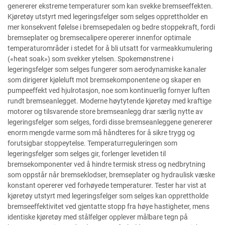
genererer ekstreme temperaturer som kan svekke bremseeffekten.
Kjøretøy utstyrt med legeringsfelger som selges opprettholder en
mer konsekvent følelse i bremsepedalen og bedre stoppekraft, fordi
bremseplater og bremsecalipere opererer innenfor optimale
temperaturområder i stedet for å bli utsatt for varmeakkumulering
(«heat soak») som svekker ytelsen. Spokemønstrene i
legeringsfelger som selges fungerer som aerodynamiske kanaler
som dirigerer kjøleluft mot bremsekomponentene og skaper en
pumpeeffekt ved hjulrotasjon, noe som kontinuerlig fornyer luften
rundt bremseanlegget. Moderne høytytende kjøretøy med kraftige
motorer og tilsvarende store bremseanlegg drar særlig nytte av
legeringsfelger som selges, fordi disse bremseanleggene genererer
enorm mengde varme som må håndteres for å sikre trygg og
forutsigbar stoppeytelse. Temperaturreguleringen som
legeringsfelger som selges gir, forlenger levetiden til
bremsekomponenter ved å hindre termisk stress og nedbrytning
som oppstår når bremseklodser, bremseplater og hydraulisk væske
konstant opererer ved forhøyede temperaturer. Tester har vist at
kjøretøy utstyrt med legeringsfelger som selges kan opprettholde
bremseeffektivitet ved gjentatte stopp fra høye hastigheter, mens
identiske kjøretøy med stålfelger opplever målbare tegn på