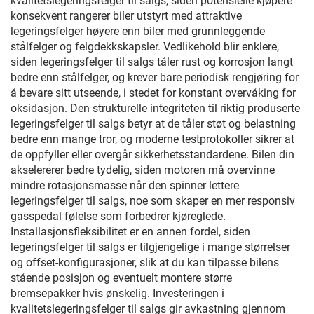
kvalitetslegeringsfelger til salgs, siden potensielle kjøpere
konsekvent rangerer biler utstyrt med attraktive
legeringsfelger høyere enn biler med grunnleggende
stålfelger og felgdekkskapsler. Vedlikehold blir enklere,
siden legeringsfelger til salgs tåler rust og korrosjon langt
bedre enn stålfelger, og krever bare periodisk rengjøring for
å bevare sitt utseende, i stedet for konstant overvåking for
oksidasjon. Den strukturelle integriteten til riktig produserte
legeringsfelger til salgs betyr at de tåler støt og belastning
bedre enn mange tror, og moderne testprotokoller sikrer at
de oppfyller eller overgår sikkerhetsstandardene. Bilen din
akselererer bedre tydelig, siden motoren må overvinne
mindre rotasjonsmasse når den spinner lettere
legeringsfelger til salgs, noe som skaper en mer responsiv
gasspedal følelse som forbedrer kjøreglede.
Installasjonsfleksibilitet er en annen fordel, siden
legeringsfelger til salgs er tilgjengelige i mange størrelser
og offset-konfigurasjoner, slik at du kan tilpasse bilens
stående posisjon og eventuelt montere større
bremsepakker hvis ønskelig. Investeringen i
kvalitetslegeringsfelger til salgs gir avkastning gjennom