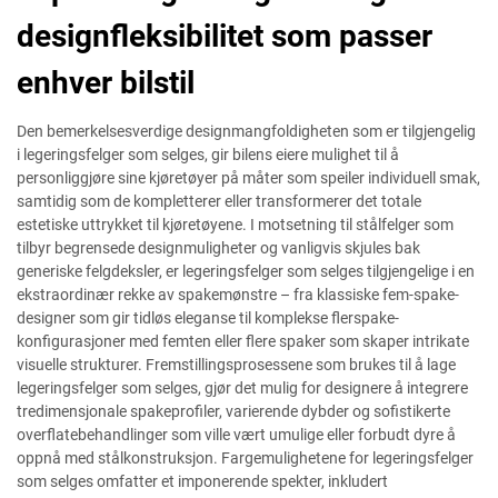
designfleksibilitet som passer
enhver bilstil
Den bemerkelsesverdige designmangfoldigheten som er tilgjengelig
i legeringsfelger som selges, gir bilens eiere mulighet til å
personliggjøre sine kjøretøyer på måter som speiler individuell smak,
samtidig som de kompletterer eller transformerer det totale
estetiske uttrykket til kjøretøyene. I motsetning til stålfelger som
tilbyr begrensede designmuligheter og vanligvis skjules bak
generiske felgdeksler, er legeringsfelger som selges tilgjengelige i en
ekstraordinær rekke av spakemønstre – fra klassiske fem-spake-
designer som gir tidløs eleganse til komplekse flerspake-
konfigurasjoner med femten eller flere spaker som skaper intrikate
visuelle strukturer. Fremstillingsprosessene som brukes til å lage
legeringsfelger som selges, gjør det mulig for designere å integrere
tredimensjonale spakeprofiler, varierende dybder og sofistikerte
overflatebehandlinger som ville vært umulige eller forbudt dyre å
oppnå med stålkonstruksjon. Fargemulighetene for legeringsfelger
som selges omfatter et imponerende spekter, inkludert