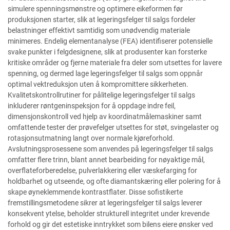
simulere spenningsmønstre og optimere eikeformen før
produksjonen starter, slik at legeringsfelger til salgs fordeler
belastninger effektivt samtidig som unødvendig materiale
minimeres. Endelig elementanalyse (FEA) identifiserer potensielle
svake punkter i felgdesignene, slik at produsenter kan forsterke
kritiske områder og fjerne materiale fra deler som utsettes for lavere
spenning, og dermed lage legeringsfelger til salgs som oppnår
optimal vektreduksjon uten å kompromittere sikkerheten.
Kvalitetskontrollrutiner for pålitelige legeringsfelger til salgs
inkluderer røntgeninspeksjon for å oppdage indre feil,
dimensjonskontroll ved hjelp av koordinatmålemaskiner samt
omfattende tester der prøvefelger utsettes for støt, svingelaster og
rotasjonsutmatning langt over normale kjøreforhold.
Avslutningsprosessene som anvendes på legeringsfelger til salgs
omfatter flere trinn, blant annet bearbeiding for nøyaktige mål,
overflateforberedelse, pulverlakkering eller væskefarging for
holdbarhet og utseende, og ofte diamantskæring eller polering for å
skape øyneklemmende kontrastflater. Disse sofistikerte
fremstillingsmetodene sikrer at legeringsfelger til salgs leverer
konsekvent ytelse, beholder strukturell integritet under krevende
forhold og gir det estetiske inntrykket som bilens eiere ønsker ved