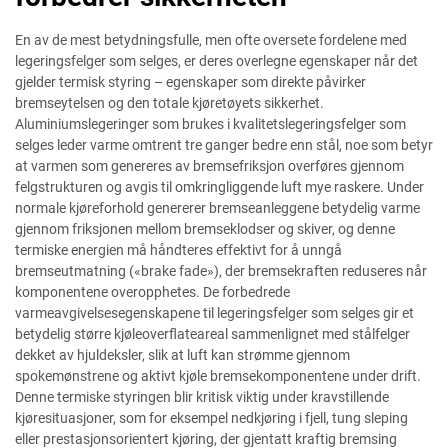
En av de mest betydningsfulle, men ofte oversete fordelene med
legeringsfelger som selges, er deres overlegne egenskaper når det
gjelder termisk styring – egenskaper som direkte påvirker
bremseytelsen og den totale kjøretøyets sikkerhet.
Aluminiumslegeringer som brukes i kvalitetslegeringsfelger som
selges leder varme omtrent tre ganger bedre enn stål, noe som betyr
at varmen som genereres av bremsefriksjon overføres gjennom
felgstrukturen og avgis til omkringliggende luft mye raskere. Under
normale kjøreforhold genererer bremseanleggene betydelig varme
gjennom friksjonen mellom bremseklodser og skiver, og denne
termiske energien må håndteres effektivt for å unngå
bremseutmatning («brake fade»), der bremsekraften reduseres når
komponentene overopphetes. De forbedrede
varmeavgivelsesegenskapene til legeringsfelger som selges gir et
betydelig større kjøleoverflateareal sammenlignet med stålfelger
dekket av hjuldeksler, slik at luft kan strømme gjennom
spokemønstrene og aktivt kjøle bremsekomponentene under drift.
Denne termiske styringen blir kritisk viktig under kravstillende
kjøresituasjoner, som for eksempel nedkjøring i fjell, tung sleping
eller prestasjonsorientert kjøring, der gjentatt kraftig bremsing