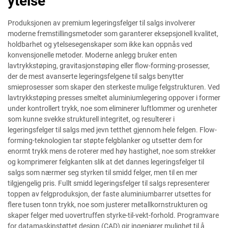
ytelse
Produksjonen av premium legeringsfelger til salgs involverer
moderne fremstillingsmetoder som garanterer eksepsjonell kvalitet,
holdbarhet og ytelsesegenskaper som ikke kan oppnås ved
konvensjonelle metoder. Moderne anlegg bruker enten
lavtrykkstøping, gravitasjonstøping eller flow-forming-prosesser,
der de mest avanserte legeringsfelgene til salgs benytter
smieprosesser som skaper den sterkeste mulige felgstrukturen. Ved
lavtrykkstøping presses smeltet aluminiumlegering oppover i former
under kontrollert trykk, noe som eliminerer luftlommer og urenheter
som kunne svekke strukturell integritet, og resulterer i
legeringsfelger til salgs med jevn tetthet gjennom hele felgen. Flow-
forming-teknologien tar støpte felgblanker og utsetter dem for
enormt trykk mens de roterer med høy hastighet, noe som strekker
og komprimerer felgkanten slik at det dannes legeringsfelger til
salgs som nærmer seg styrken til smidd felger, men til en mer
tilgjengelig pris. Fullt smidd legeringsfelger til salgs representerer
toppen av felgproduksjon, der faste aluminiumbarrer utsettes for
flere tusen tonn trykk, noe som justerer metallkornstrukturen og
skaper felger med uovertruffen styrke-til-vekt-forhold. Programvare
for datamaskinstøttet design (CAD) gir ingeniører mulighet til å