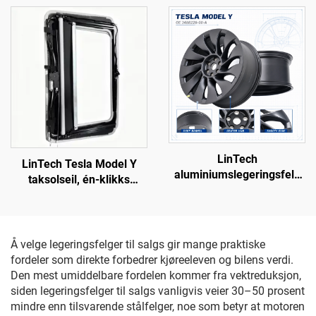
LinTech
LinTech Tesla Model Y
aluminiumslegeringsfelg
taksolseil, én-klikks
for Model Y 3488226-00-A
stemmekontroll, anti-
blends UV-beskyttelse
Å velge legeringsfelger til salgs gir mange praktiske
fordeler som direkte forbedrer kjøreeleven og bilens verdi.
Den mest umiddelbare fordelen kommer fra vektreduksjon,
siden legeringsfelger til salgs vanligvis veier 30–50 prosent
mindre enn tilsvarende stålfelger, noe som betyr at motoren