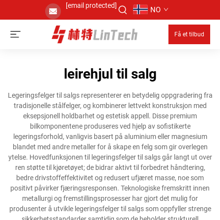
[email protected]
NO
Få et tilbud
leirehjul til salg
Legeringsfelger til salgs representerer en betydelig oppgradering fra
tradisjonelle stålfelger, og kombinerer lettvekt konstruksjon med
eksepsjonell holdbarhet og estetisk appell. Disse premium
bilkomponentene produseres ved hjelp av sofistikerte
legeringsforhold, vanligvis basert på aluminium eller magnesium
blandet med andre metaller for å skape en felg som gir overlegen
ytelse. Hovedfunksjonen til legeringsfelger til salgs går langt ut over
ren støtte til kjøretøyet; de bidrar aktivt til forbedret håndtering,
bedre drivstoffeffektivitet og redusert ufjæret masse, noe som
positivt påvirker fjæringsresponsen. Teknologiske fremskritt innen
metallurgi og fremstillingsprosesser har gjort det mulig for
produsenter å utvikle legeringsfelger til salgs som oppfyller strenge
sikkerhetsstandarder samtidig som de beholder strukturell