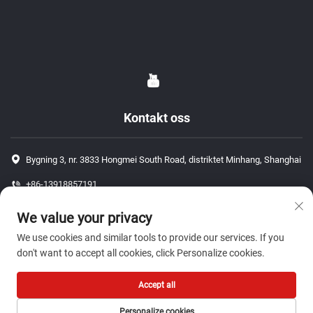
Kontakt oss
Bygning 3, nr. 3833 Hongmei South Road, distriktet Minhang, Shanghai
+86-13918857191
+86-13918857191
We value your privacy
[email protected]
We use cookies and similar tools to provide our services. If you
don't want to accept all cookies, click Personalize cookies.
Opphavsrett © 2026 ShangHai J P Auto Parts Co., Ltd. Alle rettigheter
Accept all
forbeholdt.-
Personvernpolicy
Personalize cookies