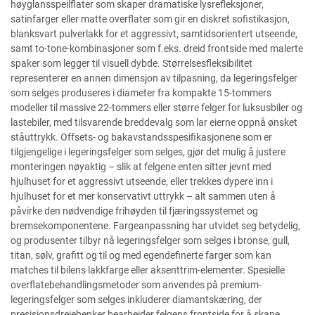
høyglansspeilflater som skaper dramatiske lysrefleksjoner,
satinfarger eller matte overflater som gir en diskret sofistikasjon,
blanksvart pulverlakk for et aggressivt, samtidsorientert utseende,
samt to-tone-kombinasjoner som f.eks. dreid frontside med malerte
spaker som legger til visuell dybde. Størrelsesfleksibilitet
representerer en annen dimensjon av tilpasning, da legeringsfelger
som selges produseres i diameter fra kompakte 15-tommers
modeller til massive 22-tommers eller større felger for luksusbiler og
lastebiler, med tilsvarende breddevalg som lar eierne oppnå ønsket
ståuttrykk. Offsets- og bakavstandsspesifikasjonene som er
tilgjengelige i legeringsfelger som selges, gjør det mulig å justere
monteringen nøyaktig – slik at felgene enten sitter jevnt med
hjulhuset for et aggressivt utseende, eller trekkes dypere inn i
hjulhuset for et mer konservativt uttrykk – alt sammen uten å
påvirke den nødvendige frihøyden til fjæringssystemet og
bremsekomponentene. Fargeanpassning har utvidet seg betydelig,
og produsenter tilbyr nå legeringsfelger som selges i bronse, gull,
titan, sølv, grafitt og til og med egendefinerte farger som kan
matches til bilens lakkfarge eller aksenttrim-elementer. Spesielle
overflatebehandlingsmetoder som anvendes på premium-
legeringsfelger som selges inkluderer diamantskæring, der
presisjonsdreiebenker bearbeider felgens frontside for å skape