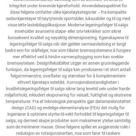
integritet under krevende kjøreforhold. Anvendelsesspektret for
disse felgene omfatter ulike kjøretøykategorier – fra kompakte
sedankjøretøyer til høytytende sportsbiler, luksusbiler og til og med
visse lette lastebilapplikasjoner. Moderne legeringsfelger til salgs
inneholder avanserte støpe- eller smi-teknikker som sikrer
konsekvent kvalitet og nøyaktig dimensjonering. Egenskapene til
legeringsfelger til salgs når det gjelder varmeavledning er langt
bedre enn for stålfelger, noe som tillater bremssystemene å fungere
mer effektivt ved å hindre varmeopbygging som kan svekke
bremseytelsen. Designfleksibilitet utgjør en annen grunnleggende
funksjon, da legeringsfelger til salgs kan produseres i et stort antall
felgarmmønstre, overflater og størrelser for å komplementere
ethvert kjøretøys estetikk. Korrosjonsbestandigheten i
kvalitetslegeringsfelger til salgs sikrer lang levetid selv under harde
miljøforhold, inkludert eksponering for veisalt, fuktighet og ekstreme
temperaturer. Fra et teknologisk perspektiv gjør datamaskinstøttet
design (CAD) og endelige elementanalyse (FEA) det mulig for
ingeniører å optimere styrke-til-vekt-forholdet til legeringsfelger til
salgs, og dermed skape produkter som maksimerer ytelse samtidig
som de minimerer masse. Disse felgene spiller en avgjørende rolle i
reduksjon av rotasjonsinertien, noe som fører til raskere