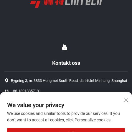
Kontakt oss
Bygning 3, nr. 3833 Hongmei South Road, distriktet Minhang, Shanghai
+86-13918857191
+86-13918857191
We value your privacy
[email protected]
We use cookies and similar tools to provide our services. If you
don't want to accept all cookies, click Personalize cookies.
Opphavsrett © 2026 ShangHai J P Auto Parts Co., Ltd. Alle rettigheter