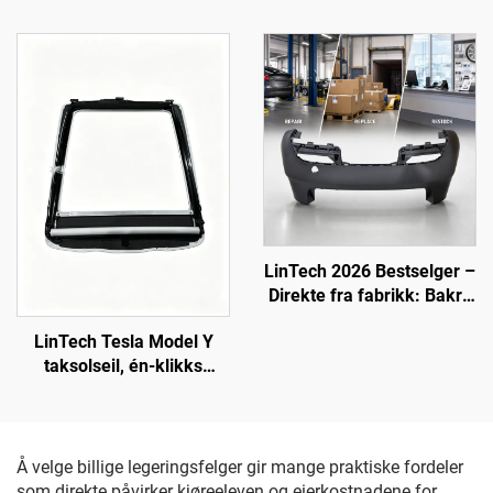
LinTech
utskifting av forlykter
LinTech 2026 Bestselger –
Direkte fra fabrikk: Bakre
støtfanger OE 1582571-
LinTech Tesla Model Y
SC-C for Tesla Model 3
taksolseil, én-klikks
(oppdatert modell)
stemmekontroll, anti-
blends UV-beskyttelse
Å velge billige legeringsfelger gir mange praktiske fordeler
som direkte påvirker kjøreeleven og eierkostnadene for