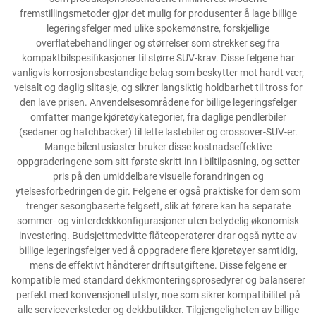
fremstillingsmetoder gjør det mulig for produsenter å lage billige
legeringsfelger med ulike spokemønstre, forskjellige
overflatebehandlinger og størrelser som strekker seg fra
kompaktbilspesifikasjoner til større SUV-krav. Disse felgene har
vanligvis korrosjonsbestandige belag som beskytter mot hardt vær,
veisalt og daglig slitasje, og sikrer langsiktig holdbarhet til tross for
den lave prisen. Anvendelsesområdene for billige legeringsfelger
omfatter mange kjøretøykategorier, fra daglige pendlerbiler
(sedaner og hatchbacker) til lette lastebiler og crossover-SUV-er.
Mange bilentusiaster bruker disse kostnadseffektive
oppgraderingene som sitt første skritt inn i biltilpasning, og setter
pris på den umiddelbare visuelle forandringen og
ytelsesforbedringen de gir. Felgene er også praktiske for dem som
trenger sesongbaserte felgsett, slik at førere kan ha separate
sommer- og vinterdekkkonfigurasjoner uten betydelig økonomisk
investering. Budsjettmedvitte flåteoperatører drar også nytte av
billige legeringsfelger ved å oppgradere flere kjøretøyer samtidig,
mens de effektivt håndterer driftsutgiftene. Disse felgene er
kompatible med standard dekkmonteringsprosedyrer og balanserer
perfekt med konvensjonell utstyr, noe som sikrer kompatibilitet på
alle serviceverksteder og dekkbutikker. Tilgjengeligheten av billige