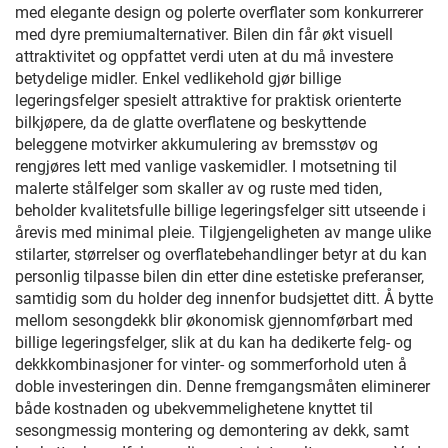
med elegante design og polerte overflater som konkurrerer
med dyre premiumalternativer. Bilen din får økt visuell
attraktivitet og oppfattet verdi uten at du må investere
betydelige midler. Enkel vedlikehold gjør billige
legeringsfelger spesielt attraktive for praktisk orienterte
bilkjøpere, da de glatte overflatene og beskyttende
beleggene motvirker akkumulering av bremsstøv og
rengjøres lett med vanlige vaskemidler. I motsetning til
malerte stålfelger som skaller av og ruste med tiden,
beholder kvalitetsfulle billige legeringsfelger sitt utseende i
årevis med minimal pleie. Tilgjengeligheten av mange ulike
stilarter, størrelser og overflatebehandlinger betyr at du kan
personlig tilpasse bilen din etter dine estetiske preferanser,
samtidig som du holder deg innenfor budsjettet ditt. Å bytte
mellom sesongdekk blir økonomisk gjennomførbart med
billige legeringsfelger, slik at du kan ha dedikerte felg- og
dekkkombinasjoner for vinter- og sommerforhold uten å
doble investeringen din. Denne fremgangsmåten eliminerer
både kostnaden og ubekvemmelighetene knyttet til
sesongmessig montering og demontering av dekk, samt