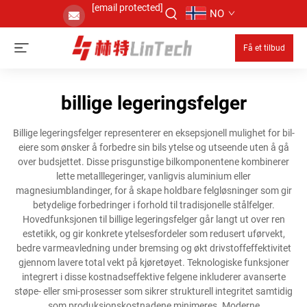
[email protected]
NO
Få et tilbud
billige legeringsfelger
Billige legeringsfelger representerer en eksepsjonell mulighet for bil-
eiere som ønsker å forbedre sin bils ytelse og utseende uten å gå
over budsjettet. Disse prisgunstige bilkomponentene kombinerer
lette metalllegeringer, vanligvis aluminium eller
magnesiumblandinger, for å skape holdbare felgløsninger som gir
betydelige forbedringer i forhold til tradisjonelle stålfelger.
Hovedfunksjonen til billige legeringsfelger går langt ut over ren
estetikk, og gir konkrete ytelsesfordeler som redusert uførvekt,
bedre varmeavledning under bremsing og økt drivstoffeffektivitet
gjennom lavere total vekt på kjøretøyet. Teknologiske funksjoner
integrert i disse kostnadseffektive felgene inkluderer avanserte
støpe- eller smi-prosesser som sikrer strukturell integritet samtidig
som produksjonskostnadene minimeres. Moderne