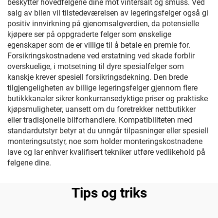
beskytter hovedfelgene dine mot vintersalt og smuss. Ved
salg av bilen vil tilstedeværelsen av legeringsfelger også gi
positiv innvirkning på gjenomsalgverdien, da potensielle
kjøpere ser på oppgraderte felger som ønskelige
egenskaper som de er villige til å betale en premie for.
Forsikringskostnadene ved erstatning ved skade forblir
overskuelige, i motsetning til dyre spesialfelger som
kanskje krever spesiell forsikringsdekning. Den brede
tilgjengeligheten av billige legeringsfelger gjennom flere
butikkkanaler sikrer konkurransedyktige priser og praktiske
kjøpsmuligheter, uansett om du foretrekker nettbutikker
eller tradisjonelle bilforhandlere. Kompatibiliteten med
standardutstyr betyr at du unngår tilpasninger eller spesiell
monteringsutstyr, noe som holder monteringskostnadene
lave og lar enhver kvalifisert tekniker utføre vedlikehold på
felgene dine.
Tips og triks