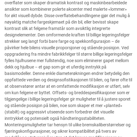
overflater som skaper dramatisk kontrast og maskinbearbeidede
ansikter som kombinerer polerte akcenter med malerte «lommer»
for økt visuell dybde. Disse overflatebehandlingene gjør det mulig å
nøyaktig matche fargeskjemaet på din bil, eller bevisst skape
kontrast slik at felgene framstår som avsiktlig integrerte
designelementer. Den omformende kraften til billige legeringsfelger
strekker seg langt forbi bare farge og spekkonfigurasjon – de
påvirker hele bilens visuelle proporsjoner og stående posisjon. Ved
oppgradering fra mindre fabrikkfelger til større billige legeringsfelger
fylles hjulhusene mer fullstendig, noe som eliminerer gapet mellom
dekk og hjulbue – et gap som gir et uferdig inntrykk på
basismodeller. Denne enkle diameterøkningen endrer betydelig den
oppfattede verdien og designsofistikasjonen til bilen, og fører ofte til
at observatører antar at en omfattende modifikasjon er utført, selv
om kun felgene er byttet. Offsets- og breddespesifikasjoner som er
tilgjengelige i billige legeringsfelger gir muligheter til å justere sporet
og stående posisjon på bilen, noe som skaper et mer «planted»
(stabilt) og aggressivt utseende som forbedrer det visuelle
inntrykket og potensielt også håndteringsstabiliteten.
Monteringsmuligheter tar hensyn til ulike bremskaliberstørrelser og
fjæringskonfigurasjoner, og sikrer kompatibilitet på tvers av