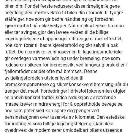
bilen din. For det første reduserer disse rimelige felgene
betydelig den uførte vekten til bilen din i forhold til tyngre
stålfelger, noe som gir bedre håndtering og forbedret
kjørekomfort på ulike veityper. Når du akselererer, bremser
eller tar svinger, gjør den lavere vekten til de billige
legeringsfelgene at opphenget ditt reagerer mer effektivt,
noe som fører til bedre kjøreforhold og økt selvtillit bak
rattet. Den termiske ledningsevnen til legeringsmaterialer
gir overlegen varmeavledning under bremsing, noe som
reduserer risikoen for bremsesvikt ved langvarig bruk eller i
fjellområder der det ofte må bremses. Denne
avkjølingsfordelen utvider levetiden til
bremskomponentene og sikrer konsekvent bremsing når du
trenger det mest. Forbedringer i drivstofføkonomien utgjør
en annen konkret fordel, siden reduksjon av roterende
masse krever mindre energi for å opprettholde bevegelse,
noe som potensielt kan spare deg penger ved
bensinstasjonen over tusenvis av kilometer. Den estetiske
forandringen som billige legeringsfelger gir, kan ikke
overdrives: de moderniserer umiddelbart bilens utseende