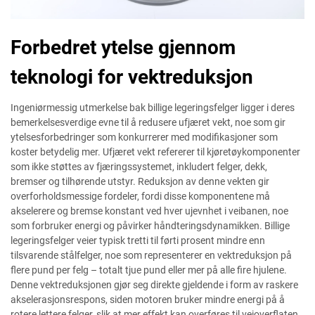
Forbedret ytelse gjennom
teknologi for vektreduksjon
Ingeniørmessig utmerkelse bak billige legeringsfelger ligger i deres
bemerkelsesverdige evne til å redusere ufjæret vekt, noe som gir
ytelsesforbedringer som konkurrerer med modifikasjoner som
koster betydelig mer. Ufjæret vekt refererer til kjøretøykomponenter
som ikke støttes av fjæringssystemet, inkludert felger, dekk,
bremser og tilhørende utstyr. Reduksjon av denne vekten gir
overforholdsmessige fordeler, fordi disse komponentene må
akselerere og bremse konstant ved hver ujevnhet i veibanen, noe
som forbruker energi og påvirker håndteringsdynamikken. Billige
legeringsfelger veier typisk tretti til førti prosent mindre enn
tilsvarende stålfelger, noe som representerer en vektreduksjon på
flere pund per felg – totalt tjue pund eller mer på alle fire hjulene.
Denne vektreduksjonen gjør seg direkte gjeldende i form av raskere
akselerasjonsrespons, siden motoren bruker mindre energi på å
rotere lettere felger, slik at mer effekt kan overføres til veioverflaten