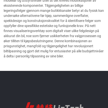
modellår og utstyrsnivåer uten at det kreves modifikasjoner av
eksisterende komponenter. Tilgjengeligheten av billige
legeringsfelger gjennom mange butikkkanaler betyr at du fysisk kan
undersøke alternativene før kjøp, sammenligne overflater,
spekkdesign og konstruksjonskvalitet for å identifisere felger som
oppfyller dine spesifikke estetiske og funksjonelle krav. På nett
finnes visualiseringsverktøy som digitalt viser ulike felgdesign på
akkurat din bil, noe som fjerner usikkerheten fra valgprosessen og
øker tilliten til kjøpsbeslutningene. Denne kombinasjonen av
prisgunstighet, mangfold og tilgjengelighet har revolusjonert
biltilpasning og gjort det mulig for entusiaster på alle budsjettnivåer
å delta i personlig tilpasning av sine biler.