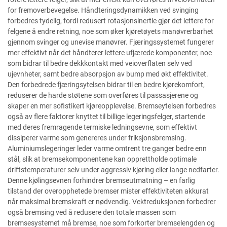
for fremoverbevegelse. Håndteringsdynamikken ved svinging
forbedres tydelig, fordi redusert rotasjonsinertie gjør det lettere for
felgene å endre retning, noe som øker kjøretøyets manøvrerbarhet
gjennom svinger og unevise manøvrer. Fjæringssystemet fungerer
mer effektivt når det håndterer lettere ufjærede komponenter, noe
som bidrar til bedre dekkkontakt med veioverflaten selv ved
ujevnheter, samt bedre absorpsjon av bump med økt effektivitet.
Den forbedrede fjæringsytelsen bidrar til en bedre kjørekomfort,
reduserer de harde støtene som overføres til passasjerene og
skaper en mer sofistikert kjøreopplevelse. Bremseytelsen forbedres
også av flere faktorer knyttet til billige legeringsfelger, startende
med deres fremragende termiske ledningsevne, som effektivt
dissiperer varme som genereres under friksjonsbremsing.
Aluminiumslegeringer leder varme omtrent tre ganger bedre enn
stål, slik at bremsekomponentene kan opprettholde optimale
driftstemperaturer selv under aggressiv kjøring eller lange nedfarter.
Denne kjølingsevnen forhindrer bremseutmatning – en farlig
tilstand der overopphetede bremser mister effektiviteten akkurat
når maksimal bremskraft er nødvendig. Vektreduksjonen forbedrer
også bremsing ved å redusere den totale massen som
bremsesystemet må bremse, noe som forkorter bremselengden og