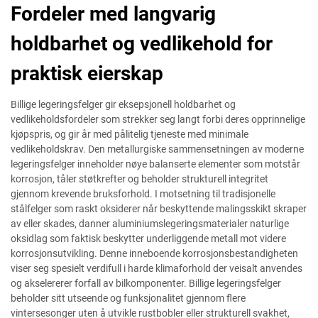
Fordeler med langvarig
holdbarhet og vedlikehold for
praktisk eierskap
Billige legeringsfelger gir eksepsjonell holdbarhet og
vedlikeholdsfordeler som strekker seg langt forbi deres opprinnelige
kjøpspris, og gir år med pålitelig tjeneste med minimale
vedlikeholdskrav. Den metallurgiske sammensetningen av moderne
legeringsfelger inneholder nøye balanserte elementer som motstår
korrosjon, tåler støtkrefter og beholder strukturell integritet
gjennom krevende bruksforhold. I motsetning til tradisjonelle
stålfelger som raskt oksiderer når beskyttende malingsskikt skraper
av eller skades, danner aluminiumslegeringsmaterialer naturlige
oksidlag som faktisk beskytter underliggende metall mot videre
korrosjonsutvikling. Denne inneboende korrosjonsbestandigheten
viser seg spesielt verdifull i harde klimaforhold der veisalt anvendes
og akselererer forfall av bilkomponenter. Billige legeringsfelger
beholder sitt utseende og funksjonalitet gjennom flere
vintersesonger uten å utvikle rustbobler eller strukturell svakhet,