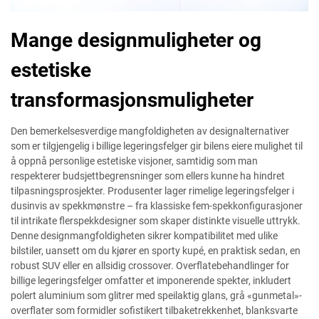
Mange designmuligheter og
estetiske
transformasjonsmuligheter
Den bemerkelsesverdige mangfoldigheten av designalternativer
som er tilgjengelig i billige legeringsfelger gir bilens eiere mulighet til
å oppnå personlige estetiske visjoner, samtidig som man
respekterer budsjettbegrensninger som ellers kunne ha hindret
tilpasningsprosjekter. Produsenter lager rimelige legeringsfelger i
dusinvis av spekkmønstre – fra klassiske fem-spekkonfigurasjoner
til intrikate flerspekkdesigner som skaper distinkte visuelle uttrykk.
Denne designmangfoldigheten sikrer kompatibilitet med ulike
bilstiler, uansett om du kjører en sporty kupé, en praktisk sedan, en
robust SUV eller en allsidig crossover. Overflatebehandlinger for
billige legeringsfelger omfatter et imponerende spekter, inkludert
polert aluminium som glitrer med speilaktig glans, grå «gunmetal»-
overflater som formidler sofistikert tilbaketrekkenhet, blanksvarte