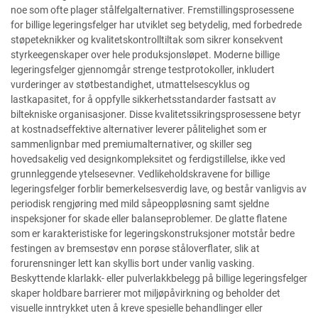
noe som ofte plager stålfelgalternativer. Fremstillingsprosessene
for billige legeringsfelger har utviklet seg betydelig, med forbedrede
støpeteknikker og kvalitetskontrolltiltak som sikrer konsekvent
styrkeegenskaper over hele produksjonsløpet. Moderne billige
legeringsfelger gjennomgår strenge testprotokoller, inkludert
vurderinger av støtbestandighet, utmattelsescyklus og
lastkapasitet, for å oppfylle sikkerhetsstandarder fastsatt av
biltekniske organisasjoner. Disse kvalitetssikringsprosessene betyr
at kostnadseffektive alternativer leverer pålitelighet som er
sammenlignbar med premiumalternativer, og skiller seg
hovedsakelig ved designkompleksitet og ferdigstillelse, ikke ved
grunnleggende ytelsesevner. Vedlikeholdskravene for billige
legeringsfelger forblir bemerkelsesverdig lave, og består vanligvis av
periodisk rengjøring med mild såpeoppløsning samt sjeldne
inspeksjoner for skade eller balanseproblemer. De glatte flatene
som er karakteristiske for legeringskonstruksjoner motstår bedre
festingen av bremsestøv enn porøse ståloverflater, slik at
forurensninger lett kan skyllis bort under vanlig vasking.
Beskyttende klarlakk- eller pulverlakkbelegg på billige legeringsfelger
skaper holdbare barrierer mot miljøpåvirkning og beholder det
visuelle inntrykket uten å kreve spesielle behandlinger eller