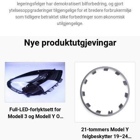
legeringsfelger har demokratisert bilforbedring, og gjort
ytelsesoppgraderinger tilgjengelige for et bredere forbrukermiljø
som tidligere betraktet slike forbedringer som økonomisk
utilgjengelige.
Nye produktutgjevingar
Full-LED-forlyktsett for
Modell 3 og Modell Y OE
1514952-00-D, 1514952-
21-tommers Model Y
00-E, 1514952-10-E,
felgbeskytter 19–24
bilbelysningsutstyr for