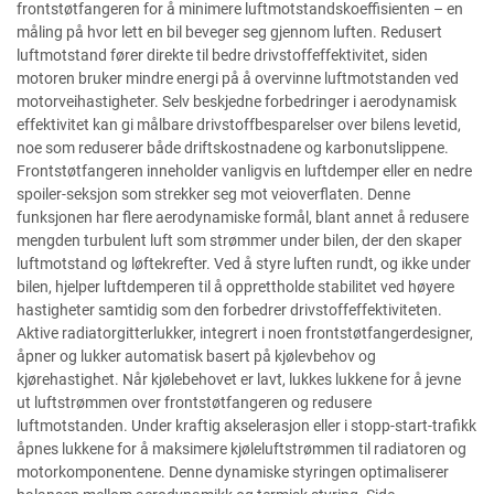
frontstøtfangeren for å minimere luftmotstandskoeffisienten – en
måling på hvor lett en bil beveger seg gjennom luften. Redusert
luftmotstand fører direkte til bedre drivstoffeffektivitet, siden
motoren bruker mindre energi på å overvinne luftmotstanden ved
motorveihastigheter. Selv beskjedne forbedringer i aerodynamisk
effektivitet kan gi målbare drivstoffbesparelser over bilens levetid,
noe som reduserer både driftskostnadene og karbonutslippene.
Frontstøtfangeren inneholder vanligvis en luftdemper eller en nedre
spoiler-seksjon som strekker seg mot veioverflaten. Denne
funksjonen har flere aerodynamiske formål, blant annet å redusere
mengden turbulent luft som strømmer under bilen, der den skaper
luftmotstand og løftekrefter. Ved å styre luften rundt, og ikke under
bilen, hjelper luftdemperen til å opprettholde stabilitet ved høyere
hastigheter samtidig som den forbedrer drivstoffeffektiviteten.
Aktive radiatorgitterlukker, integrert i noen frontstøtfangerdesigner,
åpner og lukker automatisk basert på kjølevbehov og
kjørehastighet. Når kjølebehovet er lavt, lukkes lukkene for å jevne
ut luftstrømmen over frontstøtfangeren og redusere
luftmotstanden. Under kraftig akselerasjon eller i stopp-start-trafikk
åpnes lukkene for å maksimere kjøleluftstrømmen til radiatoren og
motorkomponentene. Denne dynamiske styringen optimaliserer