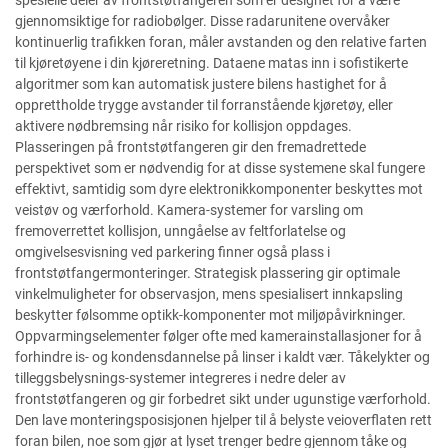
spesielle deler av frontstøtfangeren som er designet for å være
gjennomsiktige for radiobølger. Disse radarunitene overvåker
kontinuerlig trafikken foran, måler avstanden og den relative farten
til kjøretøyene i din kjøreretning. Dataene matas inn i sofistikerte
algoritmer som kan automatisk justere bilens hastighet for å
opprettholde trygge avstander til forranstående kjøretøy, eller
aktivere nødbremsing når risiko for kollisjon oppdages.
Plasseringen på frontstøtfangeren gir den fremadrettede
perspektivet som er nødvendig for at disse systemene skal fungere
effektivt, samtidig som dyre elektronikkomponenter beskyttes mot
veistøv og værforhold. Kamera-systemer for varsling om
fremoverrettet kollisjon, unngåelse av feltforlatelse og
omgivelsesvisning ved parkering finner også plass i
frontstøtfangermonteringer. Strategisk plassering gir optimale
vinkelmuligheter for observasjon, mens spesialisert innkapsling
beskytter følsomme optikk-komponenter mot miljøpåvirkninger.
Oppvarmingselementer følger ofte med kamerainstallasjoner for å
forhindre is- og kondensdannelse på linser i kaldt vær. Tåkelykter og
tilleggsbelysnings-systemer integreres i nedre deler av
frontstøtfangeren og gir forbedret sikt under ugunstige værforhold.
Den lave monteringsposisjonen hjelper til å belyste veioverflaten rett
foran bilen, noe som gjør at lyset trenger bedre gjennom tåke og