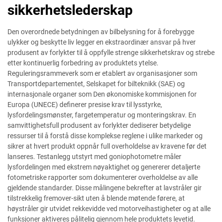
sikkerhetslederskap
Den overordnede betydningen av bilbelysning for å forebygge
ulykker og beskytte liv legger en ekstraordinær ansvar på hver
produsent av forlykter til å oppfylle strenge sikkerhetskrav og strebe
etter kontinuerlig forbedring av produktets ytelse.
Reguleringsrammeverk som er etablert av organisasjoner som
Transportdepartementet, Selskapet for bilteknikk (SAE) og
internasjonale organer som Den økonomiske kommisjonen for
Europa (UNECE) definerer presise krav til lysstyrke,
lysfordelingsmønster, fargetemperatur og monteringskrav. En
samvittighetsfull produsent av forlykter dediserer betydelige
ressurser til å forstå disse komplekse reglene i ulike markeder og
sikrer at hvert produkt oppnår full overholdelse av kravene før det
lanseres. Testanlegg utstyrt med goniophotometre måler
lysfordelingen med ekstrem nøyaktighet og genererer detaljerte
fotometriske rapporter som dokumenterer overholdelse av alle
gjeldende standarder. Disse målingene bekrefter at lavstråler gir
tilstrekkelig fremover-sikt uten å blende møtende førere, at
høystråler gir utvidet rekkevidde ved motorveihastigheter og at alle
funksjoner aktiveres pålitelig gjennom hele produktets levetid.