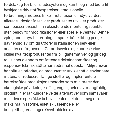
fordelaktig for bilens ladesystem og kan til og med bidra til
beskjedne drivstoffbesparelser i tradisjonelle
forbrenningsmotorer. Enkel installasjon er nøye vurdert
allerede i designfasen, der produsenter utvikler produkter
som passer presist inn i eksisterende monteringspunkter
uten behov for modifikasjoner eller spesielle verktøy. Denne
«plug-and-play»-tilnærmingen sparer både tid og penger,
uavhengig av om du utfører installasjonen selv eller
ansetter en fagperson. Garantiservice og kundeservice
skiller kvalitetsprodusenter fra billigalternativer, og gir deg
ro i sinnet gjennom omfattende dekningsområder og
responsiv teknisk støtte når spørsmål oppstår. Miljøansvar
har blitt en prioritet, og produsenter utvikler nå gjenvinnbare
materialer, reduserer farlige stoffer og implementerer
bærekraftige produksjonsmetoder som minimerer den
økologiske påvirkningen. Tilgjengeligheten av mangfoldige
produktlinjer lar kundene velge alternativer som samsvarer
med deres spesifikke behov – enten det dreier seg om
maksimal lysstyrke, estetisk utseende eller
budsjettbegrensninger. Overholdelse av