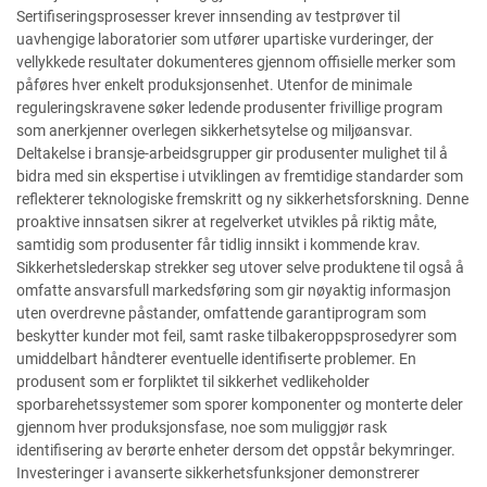
Sertifiseringsprosesser krever innsending av testprøver til
uavhengige laboratorier som utfører upartiske vurderinger, der
vellykkede resultater dokumenteres gjennom offisielle merker som
påføres hver enkelt produksjonsenhet. Utenfor de minimale
reguleringskravene søker ledende produsenter frivillige program
som anerkjenner overlegen sikkerhetsytelse og miljøansvar.
Deltakelse i bransje-arbeidsgrupper gir produsenter mulighet til å
bidra med sin ekspertise i utviklingen av fremtidige standarder som
reflekterer teknologiske fremskritt og ny sikkerhetsforskning. Denne
proaktive innsatsen sikrer at regelverket utvikles på riktig måte,
samtidig som produsenter får tidlig innsikt i kommende krav.
Sikkerhetslederskap strekker seg utover selve produktene til også å
omfatte ansvarsfull markedsføring som gir nøyaktig informasjon
uten overdrevne påstander, omfattende garantiprogram som
beskytter kunder mot feil, samt raske tilbakeroppsprosedyrer som
umiddelbart håndterer eventuelle identifiserte problemer. En
produsent som er forpliktet til sikkerhet vedlikeholder
sporbarehetssystemer som sporer komponenter og monterte deler
gjennom hver produksjonsfase, noe som muliggjør rask
identifisering av berørte enheter dersom det oppstår bekymringer.
Investeringer i avanserte sikkerhetsfunksjoner demonstrerer