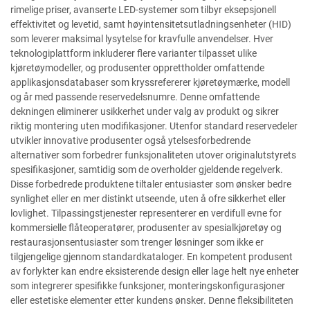
rimelige priser, avanserte LED-systemer som tilbyr eksepsjonell
effektivitet og levetid, samt høyintensitetsutladningsenheter (HID)
som leverer maksimal lysytelse for kravfulle anvendelser. Hver
teknologiplattform inkluderer flere varianter tilpasset ulike
kjøretøymodeller, og produsenter opprettholder omfattende
applikasjonsdatabaser som kryssrefererer kjøretøymærke, modell
og år med passende reservedelsnumre. Denne omfattende
dekningen eliminerer usikkerhet under valg av produkt og sikrer
riktig montering uten modifikasjoner. Utenfor standard reservedeler
utvikler innovative produsenter også ytelsesforbedrende
alternativer som forbedrer funksjonaliteten utover originalutstyrets
spesifikasjoner, samtidig som de overholder gjeldende regelverk.
Disse forbedrede produktene tiltaler entusiaster som ønsker bedre
synlighet eller en mer distinkt utseende, uten å ofre sikkerhet eller
lovlighet. Tilpassingstjenester representerer en verdifull evne for
kommersielle flåteoperatører, produsenter av spesialkjøretøy og
restaurasjonsentusiaster som trenger løsninger som ikke er
tilgjengelige gjennom standardkataloger. En kompetent produsent
av forlykter kan endre eksisterende design eller lage helt nye enheter
som integrerer spesifikke funksjoner, monteringskonfigurasjoner
eller estetiske elementer etter kundens ønsker. Denne fleksibiliteten