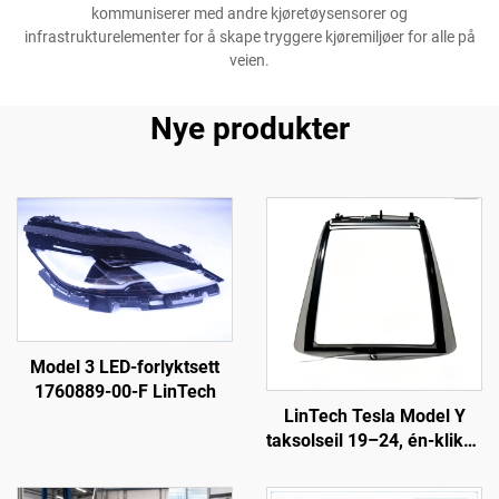
kommuniserer med andre kjøretøysensorer og
infrastrukturelementer for å skape tryggere kjøremiljøer for alle på
veien.
Nye produkter
Model 3 LED-forlyktsett
1760889-00-F LinTech
LinTech Tesla Model Y
taksolseil 19–24, én-klikks
stemmekontroll, anti-
blends UV-beskyttelse