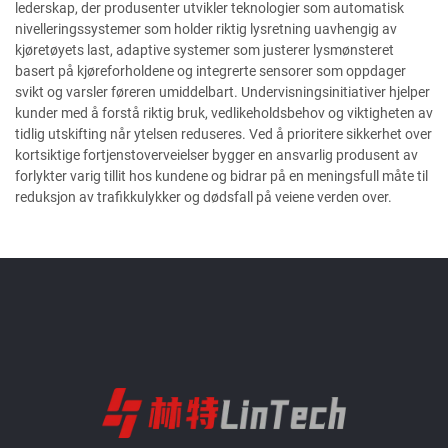
lederskap, der produsenter utvikler teknologier som automatisk
nivelleringssystemer som holder riktig lysretning uavhengig av
kjøretøyets last, adaptive systemer som justerer lysmønsteret
basert på kjøreforholdene og integrerte sensorer som oppdager
svikt og varsler føreren umiddelbart. Undervisningsinitiativer hjelper
kunder med å forstå riktig bruk, vedlikeholdsbehov og viktigheten av
tidlig utskifting når ytelsen reduseres. Ved å prioritere sikkerhet over
kortsiktige fortjenstoverveielser bygger en ansvarlig produsent av
forlykter varig tillit hos kundene og bidrar på en meningsfull måte til
reduksjon av trafikkulykker og dødsfall på veiene verden over.