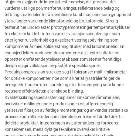
utgjør en avgjørende ingeniørbestemmelse, der produsenter
vurderer utallige polymerformuleringer, reflekterende belag og
tettningsmaterialer for å identifisere kombinasjoner som gir optimal
ytelse under varierende klimaforhold og bruksforhold. Streng
testerutiner underkaster prototypemonteringer temperatursykluser
fra ekstrem kulde til intens varme, vibrasjonssimuleringer som
etterligner ru veiforhold og akselerert væringspåvirkning som
komprimerer år med solbelastning til uker med laboratorietid. En
engasjert lykterprodusent dokumenterer alle testresultater og
oppretter omfattende ytelsesdatabaser som støtter fremtidige
design og gir validasjon av påståtte spesifikasjoner.
Produksjonspresisjon strekker seg til toleranser målt i mikrometer
for optiske komponenter, noe som sikrer at lysstråler følger de
beregnede banene uten spredning eller forvrengning som kunne
redusere effektiviteten eller skape blinding.
Kvalitetssikringsspesialister inspiserer innkomne råmaterialer,
overvåker målinger under produksjonen og utfører endelig
ytelsesverifikasjon av ferdige monteringer, og anvender statistiske
prosesskontrollmetoder som identifiserer trender før de fører til
defekte produkter. Integreringen av automatisering forbedrer
konsekvensen, mens dyktige teknikere overvåker kritiske
operasjoner som krever menneskelig dømmekraft og faglig