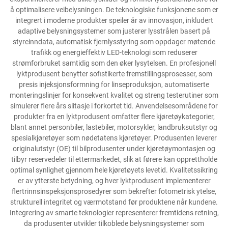
å optimalisere veibelysningen. De teknologiske funksjonene som er
integrert i moderne produkter speiler år av innovasjon, inkludert
adaptive belysningsystemer som justerer lysstrålen basert på
styreinndata, automatisk fjernlysstyring som oppdager møtende
trafikk og energieffektiv LED-teknologi som reduserer
strømforbruket samtidig som den øker lysytelsen. En profesjonell
lyktprodusent benytter sofistikerte fremstillingsprosesser, som
presis injeksjonsformning for linseproduksjon, automatiserte
monteringslinjer for konsekvent kvalitet og streng testerutiner som
simulerer flere års slitasje i forkortet tid. Anvendelsesområdene for
produkter fra en lyktprodusent omfatter flere kjøretøykategorier,
blant annet personbiler, lastebiler, motorsykler, landbruksutstyr og
spesialkjøretøyer som nødetatens kjøretøyer. Produsenten leverer
originalutstyr (OE) til bilprodusenter under kjøretøymontasjen og
tilbyr reservedeler til ettermarkedet, slik at førere kan opprettholde
optimal synlighet gjennom hele kjøretøyets levetid. Kvalitetssikring
er av ytterste betydning, og hver lyktprodusent implementerer
flertrinnsinspeksjonsprosedyrer som bekrefter fotometrisk ytelse,
strukturell integritet og værmotstand før produktene når kundene.
Integrering av smarte teknologier representerer fremtidens retning,
da produsenter utvikler tilkoblede belysningsystemer som