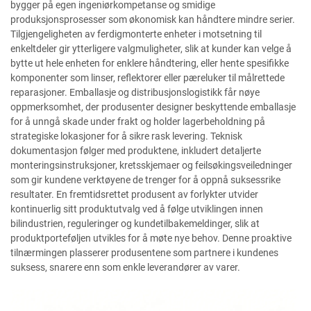
bygger på egen ingeniørkompetanse og smidige
produksjonsprosesser som økonomisk kan håndtere mindre serier.
Tilgjengeligheten av ferdigmonterte enheter i motsetning til
enkeltdeler gir ytterligere valgmuligheter, slik at kunder kan velge å
bytte ut hele enheten for enklere håndtering, eller hente spesifikke
komponenter som linser, reflektorer eller pæreluker til målrettede
reparasjoner. Emballasje og distribusjonslogistikk får nøye
oppmerksomhet, der produsenter designer beskyttende emballasje
for å unngå skade under frakt og holder lagerbeholdning på
strategiske lokasjoner for å sikre rask levering. Teknisk
dokumentasjon følger med produktene, inkludert detaljerte
monteringsinstruksjoner, kretsskjemaer og feilsøkingsveiledninger
som gir kundene verktøyene de trenger for å oppnå suksessrike
resultater. En fremtidsrettet produsent av forlykter utvider
kontinuerlig sitt produktutvalg ved å følge utviklingen innen
bilindustrien, reguleringer og kundetilbakemeldinger, slik at
produktporteføljen utvikles for å møte nye behov. Denne proaktive
tilnærmingen plasserer produsentene som partnere i kundenes
suksess, snarere enn som enkle leverandører av varer.