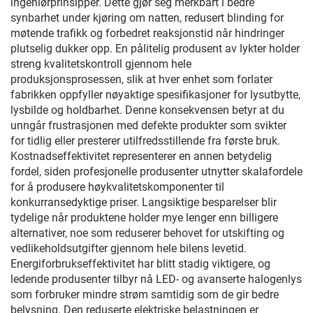
ingeniørprinsipper. Dette gjør seg merkbart i bedre
synbarhet under kjøring om natten, redusert blinding for
møtende trafikk og forbedret reaksjonstid når hindringer
plutselig dukker opp. En pålitelig produsent av lykter holder
streng kvalitetskontroll gjennom hele
produksjonsprosessen, slik at hver enhet som forlater
fabrikken oppfyller nøyaktige spesifikasjoner for lysutbytte,
lysbilde og holdbarhet. Denne konsekvensen betyr at du
unngår frustrasjonen med defekte produkter som svikter
for tidlig eller presterer utilfredsstillende fra første bruk.
Kostnadseffektivitet representerer en annen betydelig
fordel, siden profesjonelle produsenter utnytter skalafordele
for å produsere høykvalitetskomponenter til
konkurransedyktige priser. Langsiktige besparelser blir
tydelige når produktene holder mye lenger enn billigere
alternativer, noe som reduserer behovet for utskifting og
vedlikeholdsutgifter gjennom hele bilens levetid.
Energiforbrukseffektivitet har blitt stadig viktigere, og
ledende produsenter tilbyr nå LED- og avanserte halogenlys
som forbruker mindre strøm samtidig som de gir bedre
belysning. Den reduserte elektriske belastningen er