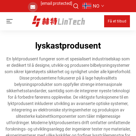
[email protected]
NO
Få et tilbud
lyskastprodusent
En lyktprodusent fungerer som et spesialisert industriselskap som
er dedikert til å designe, utvikle og produsere bilbelysningsystemer
som sikrer kjøretøyets sikkerhet og synlighet under alle kjøreforhold.
Disse produsentene fokuserer på å lage høykvalitets
belysningsprodukter som oppfyller strenge internasjonale
sikkerhetsstandarder, samtidig som de integrerer nyeste teknologi
for å forbedre førerens opplevelse. De viktigste funksjonene til en
lyktprodusent inkluderer utvikling av avanserte optiske systemer,
integrering av elektroniske styringsenheter og produksjon av
slitesterke kabinettkomponenter som tåler miljømessige
utfordringer. Moderne lyktprodusenters drift omfatter omfattende
forsknings- og utviklingsanlegg der ingeniører tester nye materialer,
eksperimenterer med ulike lyskilder og forfiner lysstrålemønstre for