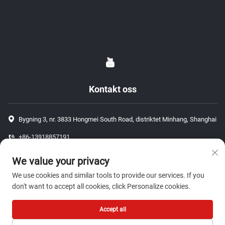
Kontakt oss
Bygning 3, nr. 3833 Hongmei South Road, distriktet Minhang, Shanghai
+86-13918857191
+86-13918857191
We value your privacy
[email protected]
We use cookies and similar tools to provide our services. If you
don't want to accept all cookies, click Personalize cookies.
Opphavsrett © 2026 ShangHai J P Auto Parts Co., Ltd. Alle rettigheter
Accept all
forbeholdt.-
Personvernpolicy