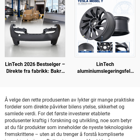
LinTech 2026 Bestselger –
LinTech
Direkte fra fabrikk: Bakre
aluminiumslegeringsfelg
støtfanger OE 1582571-
for Model Y 3488226-00-A
SC-C for Tesla Model 3
(oppdatert modell)
Å velge den rette produsenten av lykter gir mange praktiske
fordeler som direkte påvirker bilens ytelse, sikkerhet og
samlede verdi. For det første investerer etablerte
produsenter kraftig i forskning og utvikling, noe som betyr
at du får produkter som inneholder de nyeste teknologiske
fremskrittene – uten at du trenger å forstå kompliserte