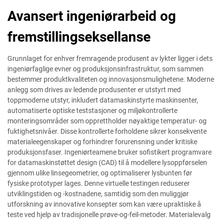
Avansert ingeniørarbeid og
fremstillingseksellanse
Grunnlaget for enhver fremragende produsent av lykter ligger i dets
ingeniørfaglige evner og produksjonsinfrastruktur, som sammen
bestemmer produktkvaliteten og innovasjonsmulighetene. Moderne
anlegg som drives av ledende produsenter er utstyrt med
toppmoderne utstyr, inkludert datamaskinstyrte maskinsenter,
automatiserte optiske teststasjoner og miljøkontrollerte
monteringsområder som opprettholder nøyaktige temperatur- og
fuktighetsnivåer. Disse kontrollerte forholdene sikrer konsekvente
materialeegenskaper og forhindrer forurensning under kritiske
produksjonsfaser. Ingeniørteamene bruker sofistikert programvare
for datamaskinstøttet design (CAD) til å modellere lysoppførselen
gjennom ulike linsegeometrier, og optimaliserer lysbunten før
fysiske prototyper lages. Denne virtuelle testingen reduserer
utviklingstiden og -kostnadene, samtidig som den muliggjør
utforskning av innovative konsepter som kan være upraktiske å
teste ved hjelp av tradisjonelle prøve-og-feil-metoder. Materialevalg