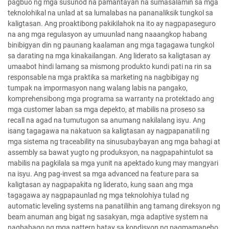
pagbuo ng mga susunod na pamantayan na sumasalamin sa mga
teknolohikal na unlad at sa lumalabas na pananaliksik tungkol sa
kaligtasan. Ang proaktibong pakikilahok na ito ay nagpapaseguro
na ang mga regulasyon ay umuunlad nang naaangkop habang
binibigyan din ng paunang kaalaman ang mga tagagawa tungkol
sa darating na mga kinakailangan. Ang liderato sa kaligtasan ay
umaabot hindi lamang sa mismong produkto kundi pati na rin sa
responsable na mga praktika sa marketing na nagbibigay ng
tumpak na impormasyon nang walang labis na pangako,
komprehensibong mga programa sa warranty na protektado ang
mga customer laban sa mga depekto, at mabilis na proseso sa
recall na agad na tumutugon sa anumang nakilalang isyu. Ang
isang tagagawa na nakatuon sa kaligtasan ay nagpapanatili ng
mga sistema ng traceability na sinusubaybayan ang mga bahagi at
assembly sa bawat yugto ng produksyon, na nagpapahintulot sa
mabilis na pagkilala sa mga yunit na apektado kung may mangyari
na isyu. Ang pag-invest sa mga advanced na feature para sa
kaligtasan ay nagpapakita ng liderato, kung saan ang mga
tagagawa ay nagpapaunlad ng mga teknolohiya tulad ng
automatic leveling systems na panatilihin ang tamang direksyon ng
beam anuman ang bigat ng sasakyan, mga adaptive system na
nagbabago ng mga pattern batay sa kondisyon ng pagmamaneho,