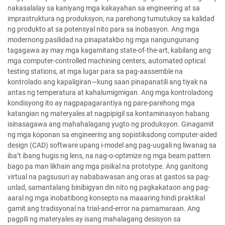
nakasalalay sa kaniyang mga kakayahan sa engineering at sa
imprastruktura ng produksyon, na parehong tumutukoy sa kalidad
ng produkto at sa potensyal nito para sa inobasyon. Ang mga
modernong pasilidad na pinapatakbo ng mga nangungunang
tagagawa ay may mga kagamitang state-of-the-art, kabilang ang
mga computer-controlled machining centers, automated optical
testing stations, at mga lugar para sa pag-aassemble na
kontrolado ang kapaligiran—kung saan pinapanatili ang tiyak na
antas ng temperatura at kahalumigmigan. Ang mga kontroladong
kondisyong ito ay nagpapagarantiya ng pare-parehong mga
katangian ng materyales at nagpipigil sa kontaminasyon habang
isinasagawa ang mahahalagang yugto ng produksyon. Ginagamit
ng mga koponan sa engineering ang sopistikadong computer-aided
design (CAD) software upang i-model ang pag-uugali ng liwanag sa
iba’t ibang hugis ng lens, na nag-o-optimize ng mga beam pattern
bago pa man likhain ang mga pisikal na prototype. Ang ganitong
virtual na pagsusuri ay nababawasan ang oras at gastos sa pag-
unlad, samantalang binibigyan din nito ng pagkakataon ang pag-
aaral ng mga inobatibong konsepto na maaaring hindi praktikal
gamit ang tradisyonal na trial-and-error na pamamaraan. Ang
pagpili ng materyales ay isang mahalagang desisyon sa