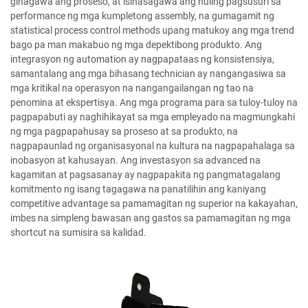
ginagawa ang proseso, at isinasagawa ang huling pagsusuri sa
performance ng mga kumpletong assembly, na gumagamit ng
statistical process control methods upang matukoy ang mga trend
bago pa man makabuo ng mga depektibong produkto. Ang
integrasyon ng automation ay nagpapataas ng konsistensiya,
samantalang ang mga bihasang technician ay nangangasiwa sa
mga kritikal na operasyon na nangangailangan ng tao na
penomina at ekspertisya. Ang mga programa para sa tuloy-tuloy na
pagpapabuti ay naghihikayat sa mga empleyado na magmungkahi
ng mga pagpapahusay sa proseso at sa produkto, na
nagpapaunlad ng organisasyonal na kultura na nagpapahalaga sa
inobasyon at kahusayan. Ang investasyon sa advanced na
kagamitan at pagsasanay ay nagpapakita ng pangmatagalang
komitmento ng isang tagagawa na panatilihin ang kaniyang
competitive advantage sa pamamagitan ng superior na kakayahan,
imbes na simpleng bawasan ang gastos sa pamamagitan ng mga
shortcut na sumisira sa kalidad.