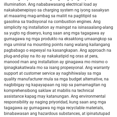
illumination. Ang nababawasang electrical load ay
nakakabenepisyo sa charging system ng iyong sasakyan
at maaaring mag-ambag sa maliit na pagtitipid sa
gasolina sa tradisyonal na combustion engines. Ang
simplicity ng installation ay maingat na isinasaalang-alang
sa yugto ng disenyo, kung saan ang mga tagagawa ay
gumagawa ng mga produkto na eksaktong umaangkop sa
mga umiiral na mounting points nang walang kailangang
pagbabago o espesyal na kasangkapan. Ang approach na
plug-and-play na ito ay nakakatipid ng oras at pera,
manood man ang installation ay ginagawa mo mismo o
ipinagkakatiwala mo sa isang propesyonal. Ang warranty
support at customer service ay naghihiwalay sa mga
quality manufacturer mula sa mga budget alternative, na
nagbibigay ng kapayapaan ng isip sa pamamagitan ng
komprehensibong saklaw at mabilis na technical
assistance kapag may katanungan. Ang environmental
responsibility ay naging priyoridad, kung saan ang mga
tagagawa ay gumagawa ng mga recyclable materials,
binabawasan ang hazardous substances, at ipinatutupad