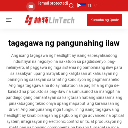
[email protected]
TL
Kumuha ng Quote
tagagawa ng pangunahing ilaw
Ang isang tagagawa ng headlight ay isang espesyalisadong
industriyal na negosyo na nakatuon sa pagdidisenyo, pag-
inehinyero, at paggawa ng mga sistema ng pambihirang ilaw para
sa sasakyan upang matiyak ang kaligtasan at kahusayan ng
paningin ng sasakyan sa lahat ng kondisyon ng pagmamaneho.
Ang mga tagagawa na ito ay nakatuon sa paglikha ng mga de-
kalidad na produkto sa pag-iilaw na sumusunod sa mahigpit na
pandaigdigang pamantayan sa kaligtasan habang isinasama ang
pinakabagong teknolohiya upang mapabuti ang karanasan ng
driver. Ang pangunahing mga tungkulin ng isang tagagawa ng
headlight ay kinabibilangan ng pagbuo ng mga advanced na optical
system, integrasyon ng electronic control units, at produksyon ng
matitibay na housing components na kayang tumagal sa mga