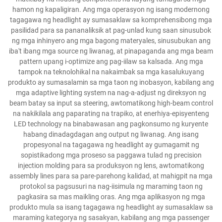
hamon ng kapaligiran. Ang mga operasyon ng isang modernong
tagagawa ng headlight ay sumasaklaw sa komprehensibong mga
pasilidad para sa pananaliksik at pag-unlad kung saan sinusubok
ng mga inhinyero ang mga bagong materyales, sinusubukan ang
iba't ibang mga source ng liwanag, at pinapaganda ang mga beam
pattern upang i-optimize ang pag-iilaw sa kalsada. Ang mga
tampok na teknolohikal na nakaimbak sa mga kasalukuyang
produkto ay sumasalamin sa mga taon ng inobasyon, kabilang ang
mga adaptive lighting system na nag-a-adjust ng direksyon ng
beam batay sa input sa steering, awtomatikong high-beam control
na nakikilala ang paparating na trapiko, at enerhiya-episyenteng
LED technology na binabawasan ang pagkonsumo ng kuryente
habang dinadagdagan ang output ng liwanag. Ang isang
propesyonal na tagagawa ng headlight ay gumagamit ng
sopistikadong mga proseso sa paggawa tulad ng precision
injection molding para sa produksyon ng lens, awtomatikong
assembly lines para sa pare-parehong kalidad, at mahigpit na mga
protokol sa pagsusuri na nag-iisimula ng maraming taon ng
pagkasira sa mas maikling oras. Ang mga aplikasyon ng mga
produkto mula sa isang tagagawa ng headlight ay sumasaklaw sa
maraming kategorya ng sasakyan, kabilang ang mga passenger