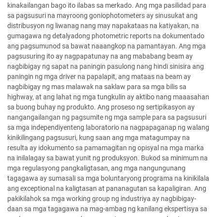
kinakailangan bago ito ilabas sa merkado. Ang mga pasilidad para
sa pagsusuri na mayroong goniophotometers ay sinusukat ang
distribusyon ng liwanag nang may napakataas na katiyakan, na
gumagawa ng detalyadong photometric reports na dokumentado
ang pagsumunod sa bawat naaangkop na pamantayan. Ang mga
pagsusuring ito ay nagpapatunay na ang mababang beam ay
nagbibigay ng sapat na paningin pasulong nang hindi sinisira ang
paningin ng mga driver na papalapit, ang mataas na beam ay
nagbibigay ng mas malawak na saklaw para sa mga bilis sa
highway, at ang lahat ng mga tungkulin ay aktibo nang maaasahan
sa buong buhay ng produkto. Ang proseso ng sertipikasyon ay
nangangailangan ng pagsumite ng mga sample para sa pagsusuri
sa mga independiyenteng laboratorio na nagpapaganap ng walang
kinikilingang pagsusuri, kung saan ang mga matagumpay na
resulta ay idokumento sa pamamagitan ng opisyal na mga marka
na inilalagay sa bawat yunit ng produksyon. Bukod sa minimum na
mga regulasyong pangkaligtasan, ang mga nangungunang
tagagawa ay sumasali sa mga boluntaryong programa na kinikilala
ang exceptional na kaligtasan at pananagutan sa kapaligiran. Ang
pakikilahok sa mga working group ng industriya ay nagbibigay-
daan sa mga tagagawa na mag-ambag ng kanilang ekspertisya sa