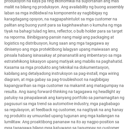
produksyon na kaya pa ring ekonomikal na suportahan ang mas
maliit na bilang ng produksyon. Ang availability ng buong assembly
laban sa mga indibidwal na komponente ay nagbibigay ng
karagdagang opsyon, na nagpapahintulot sa mga customer na
palitan ang buong yunit para sa kaginhawahan o kumuha ng mga
tiyak na bahagi tulad ng lens, reflector, o bulb holder para sa target
na reporma. Binibigyang-pansin nang maigi ang packaging at
logistics ng distribusyon, kung saan ang mga tagagawa ay
dinisenyo ang mga protektibong lalagyan upang maiwasan ang
pinsala habang isinasakay at pinananatili ang imbentaryo sa mga
estratehikong lokasyon upang matiyak ang mabilis na paghahatid.
Kasama sa mga produkto ang teknikal na dokumentasyon,
kabilang ang detalyadong instruksyon sa pag-install, mga wiring
diagram, at mga gabay sa pag-troubleshoot na nagbibigay
kapangyarihan sa mga customer na makamit ang matagumpay na
resulta. Ang isang forward-thinking na tagagawa ng headlight ay
patuloy na pinapalawak ang kanyang portfolio sa pamamagitan ng
pagsusuri sa mga trend sa automotive industry, mga pagbabago
sa regulasyon, at feedback ng customer, na nagtiyak na ang hanay
ng produkto ay umuunlad upang tugunan ang mga kailangan na
lumilitaw. Ang proaktibong pananaw na ito ay nagpo-position sa
mga tagagawa bilang mga katuwang sa tagumpay ng customer