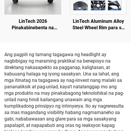
LinTech 2026
LinTech Aluminum Alloy
Pinakabinebenta na
Steel Wheel Rim para sa
Pabalik na Bumper mula
Model Y 3488226-00-A
sa Pabrika para sa Tesla
Model 3 (Refreshed), OE
1582571-SC-C
Ang pagpili ng tamang tagagawa ng headlight ay
nagbibigay ng maraming praktikal na benepisyo na
direktang nakaaapekto sa pagganap, kaligtasan, at
kabuuang halaga ng iyong sasakyan. Una sa lahat, ang
mga itinatag na tagagawa ay nag-iinvest nang malaki sa
pananaliksik at pag-unlad, kaya't natatanggap mo ang
mga produkto na may pinakabagong teknolohikal na pag-
unlad nang hindi kailangang unawain ang mga
kumplikadong prinsipyo ng inhinyerya. Ito ay nagreresulta
sa mas magandang visibility habang nagmamaneho sa
gabi, nababawasan ang glare para sa mga sasakyang
papalapit, at napapabuti ang oras ng reaksyon kapag