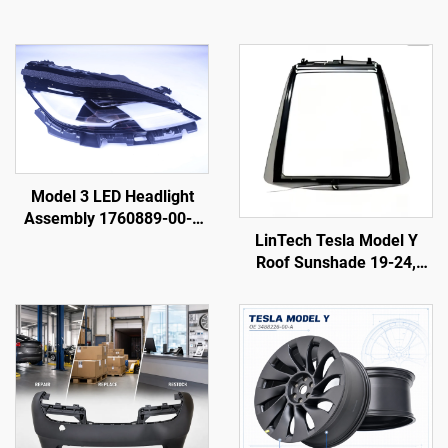
Model 3 LED Headlight
Assembly 1760889-00-F
LinTech
LinTech Tesla Model Y
Roof Sunshade 19-24,
Isang-Klik na Kontrol sa
Boses, Proteksyon Laban
sa Sila at UV