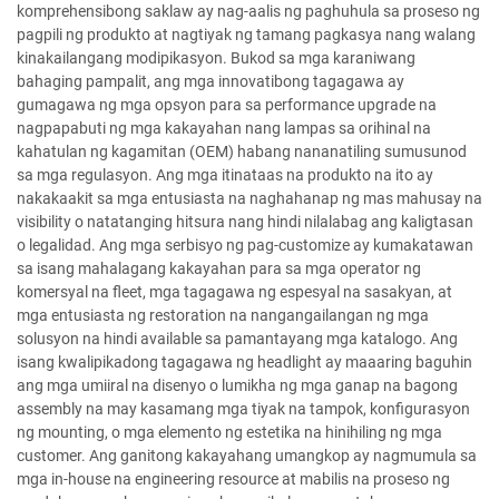
komprehensibong saklaw ay nag-aalis ng paghuhula sa proseso ng
pagpili ng produkto at nagtiyak ng tamang pagkasya nang walang
kinakailangang modipikasyon. Bukod sa mga karaniwang
bahaging pampalit, ang mga innovatibong tagagawa ay
gumagawa ng mga opsyon para sa performance upgrade na
nagpapabuti ng mga kakayahan nang lampas sa orihinal na
kahatulan ng kagamitan (OEM) habang nananatiling sumusunod
sa mga regulasyon. Ang mga itinataas na produkto na ito ay
nakakaakit sa mga entusiasta na naghahanap ng mas mahusay na
visibility o natatanging hitsura nang hindi nilalabag ang kaligtasan
o legalidad. Ang mga serbisyo ng pag-customize ay kumakatawan
sa isang mahalagang kakayahan para sa mga operator ng
komersyal na fleet, mga tagagawa ng espesyal na sasakyan, at
mga entusiasta ng restoration na nangangailangan ng mga
solusyon na hindi available sa pamantayang mga katalogo. Ang
isang kwalipikadong tagagawa ng headlight ay maaaring baguhin
ang mga umiiral na disenyo o lumikha ng mga ganap na bagong
assembly na may kasamang mga tiyak na tampok, konfigurasyon
ng mounting, o mga elemento ng estetika na hinihiling ng mga
customer. Ang ganitong kakayahang umangkop ay nagmumula sa
mga in-house na engineering resource at mabilis na proseso ng