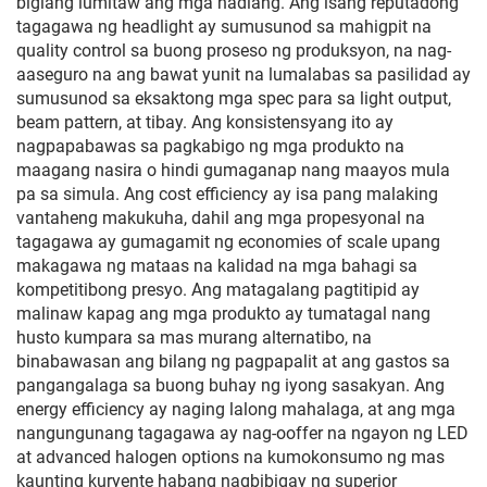
biglang lumitaw ang mga hadlang. Ang isang reputadong
tagagawa ng headlight ay sumusunod sa mahigpit na
quality control sa buong proseso ng produksyon, na nag-
aaseguro na ang bawat yunit na lumalabas sa pasilidad ay
sumusunod sa eksaktong mga spec para sa light output,
beam pattern, at tibay. Ang konsistensyang ito ay
nagpapabawas sa pagkabigo ng mga produkto na
maagang nasira o hindi gumaganap nang maayos mula
pa sa simula. Ang cost efficiency ay isa pang malaking
vantaheng makukuha, dahil ang mga propesyonal na
tagagawa ay gumagamit ng economies of scale upang
makagawa ng mataas na kalidad na mga bahagi sa
kompetitibong presyo. Ang matagalang pagtitipid ay
malinaw kapag ang mga produkto ay tumatagal nang
husto kumpara sa mas murang alternatibo, na
binabawasan ang bilang ng pagpapalit at ang gastos sa
pangangalaga sa buong buhay ng iyong sasakyan. Ang
energy efficiency ay naging lalong mahalaga, at ang mga
nangungunang tagagawa ay nag-ooffer na ngayon ng LED
at advanced halogen options na kumokonsumo ng mas
kaunting kuryente habang nagbibigay ng superior