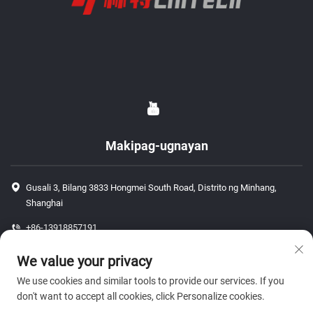
Makipag-ugnayan
Gusali 3, Bilang 3833 Hongmei South Road, Distrito ng Minhang,
Shanghai
+86-13918857191
+86-13918857191
We value your privacy
[email protected]
We use cookies and similar tools to provide our services. If you
don't want to accept all cookies, click Personalize cookies.