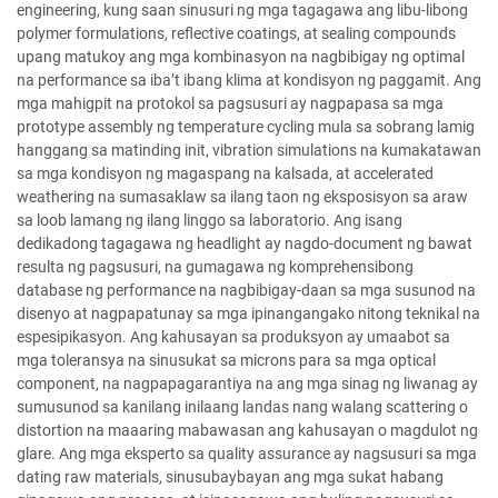
engineering, kung saan sinusuri ng mga tagagawa ang libu-libong
polymer formulations, reflective coatings, at sealing compounds
upang matukoy ang mga kombinasyon na nagbibigay ng optimal
na performance sa iba’t ibang klima at kondisyon ng paggamit. Ang
mga mahigpit na protokol sa pagsusuri ay nagpapasa sa mga
prototype assembly ng temperature cycling mula sa sobrang lamig
hanggang sa matinding init, vibration simulations na kumakatawan
sa mga kondisyon ng magaspang na kalsada, at accelerated
weathering na sumasaklaw sa ilang taon ng eksposisyon sa araw
sa loob lamang ng ilang linggo sa laboratorio. Ang isang
dedikadong tagagawa ng headlight ay nagdo-document ng bawat
resulta ng pagsusuri, na gumagawa ng komprehensibong
database ng performance na nagbibigay-daan sa mga susunod na
disenyo at nagpapatunay sa mga ipinangangako nitong teknikal na
espesipikasyon. Ang kahusayan sa produksyon ay umaabot sa
mga toleransya na sinusukat sa microns para sa mga optical
component, na nagpapagarantiya na ang mga sinag ng liwanag ay
sumusunod sa kanilang inilaang landas nang walang scattering o
distortion na maaaring mabawasan ang kahusayan o magdulot ng
glare. Ang mga eksperto sa quality assurance ay nagsusuri sa mga
dating raw materials, sinusubaybayan ang mga sukat habang