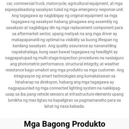
car, commercial truck, motorcycle, agricultural equipment, at mga
espesyalisadong sasakyan tulad ng mga emergency response unit.
Ang tagagawa ay nagbibigay ng original equipment sa mga
tagagawa ng sasakyan habang ginagawa ang assembly ng
sasakyan at nagbibigay din ng mga replacement component para
sa aftermarket sector, upang matiyak na ang mga driver ay
makapapanatili ng optimal na visibility sa buong lifespan ng
kanilang sasakyan. Ang quality assurance ay nananatiling
napakahalaga, kung saan bawat tagagawa ng headlight ay
nagpapatupad ng multi-stage inspection procedures na nasisiguro
ang photometric performance, structural integrity, at weather
resistance bago umabot ang mga produkto sa mga customer. Ang
integrasyon ng smart technologies ang kumakatawan sa
hinaharap na direksyon, habang ang mga tagagawa ay
nagpapaunlad ng mga connected lighting system na nakikipag-
usap sa iba pang vehicle sensors at infrastructure elements upang
lumikha ng mas ligtas na kapaligiran sa pagmamaneho para sa
lahat ng nasa kalsada.
Mga Bagong Produkto