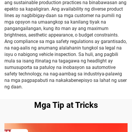
ang sustainable production practices na binabawasan ang
epekto sa kapaligiran. Ang availability ng diverse product
lines ay nagbibigay-daan sa mga customer na pumili ng
mga opsyon na umaangkop sa kanilang tiyak na
pangangailangan, kung ito man ay ang maximum
brightness, aesthetic appearance, o budget constraints.
Ang compliance sa mga safety regulations ay garantisado,
na nag-aalis ng anumang alalahanin tungkol sa legal na
isyu o nabigong vehicle inspection. Sa huli, ang pagbili
mula sa isang itinatag na tagagawa ng headlight ay
sumusuporta sa patuloy na inobasyon sa automotive
safety technology, na nag-aambag sa industriya-palawig
na mga pagpapabuti na nakakabenepisyo sa lahat ng user
ng daan.
Mga Tip at Tricks