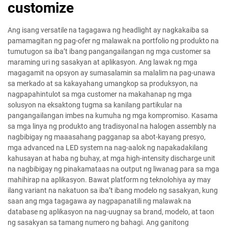
customize
Ang isang versatile na tagagawa ng headlight ay nagkakaiba sa
pamamagitan ng pag-ofer ng malawak na portfolio ng produkto na
tumutugon sa iba’t ibang pangangailangan ng mga customer sa
maraming uri ng sasakyan at aplikasyon. Ang lawak ng mga
magagamit na opsyon ay sumasalamin sa malalim na pag-unawa
sa merkado at sa kakayahang umangkop sa produksyon, na
nagpapahintulot sa mga customer na makahanap ng mga
solusyon na eksaktong tugma sa kanilang partikular na
pangangailangan imbes na kumuha ng mga kompromiso. Kasama
sa mga linya ng produkto ang tradisyonal na halogen assembly na
nagbibigay ng maaasahang pagganap sa abot-kayang presyo,
mga advanced na LED system na nag-aalok ng napakadakilang
kahusayan at haba ng buhay, at mga high-intensity discharge unit
na nagbibigay ng pinakamataas na output ng liwanag para sa mga
mahihirap na aplikasyon. Bawat platform ng teknolohiya ay may
ilang variant na nakatuon sa iba’t ibang modelo ng sasakyan, kung
saan ang mga tagagawa ay nagpapanatili ng malawak na
database ng aplikasyon na nag-uugnay sa brand, modelo, at taon
ng sasakyan sa tamang numero ng bahagi. Ang ganitong