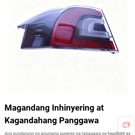
Magandang Inhinyering at
Kagandahang Panggawa
Ang pundasyon ng anumang superior na tagagawa ng headlight ay