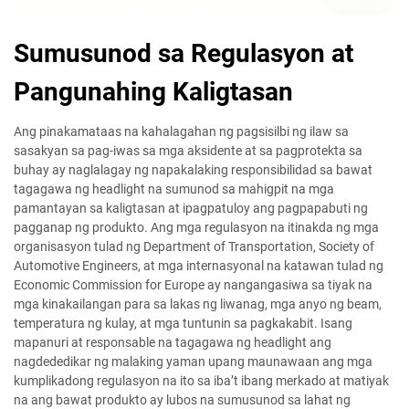
Sumusunod sa Regulasyon at
Pangunahing Kaligtasan
Ang pinakamataas na kahalagahan ng pagsisilbi ng ilaw sa
sasakyan sa pag-iwas sa mga aksidente at sa pagprotekta sa
buhay ay naglalagay ng napakalaking responsibilidad sa bawat
tagagawa ng headlight na sumunod sa mahigpit na mga
pamantayan sa kaligtasan at ipagpatuloy ang pagpapabuti ng
pagganap ng produkto. Ang mga regulasyon na itinakda ng mga
organisasyon tulad ng Department of Transportation, Society of
Automotive Engineers, at mga internasyonal na katawan tulad ng
Economic Commission for Europe ay nangangasiwa sa tiyak na
mga kinakailangan para sa lakas ng liwanag, mga anyo ng beam,
temperatura ng kulay, at mga tuntunin sa pagkakabit. Isang
mapanuri at responsable na tagagawa ng headlight ang
nagdededikar ng malaking yaman upang maunawaan ang mga
kumplikadong regulasyon na ito sa iba’t ibang merkado at matiyak
na ang bawat produkto ay lubos na sumusunod sa lahat ng