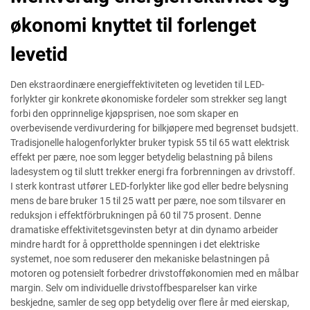
økonomi knyttet til forlenget
levetid
Den ekstraordinære energieffektiviteten og levetiden til LED-
forlykter gir konkrete økonomiske fordeler som strekker seg langt
forbi den opprinnelige kjøpsprisen, noe som skaper en
overbevisende verdivurdering for bilkjøpere med begrenset budsjett.
Tradisjonelle halogenforlykter bruker typisk 55 til 65 watt elektrisk
effekt per pære, noe som legger betydelig belastning på bilens
ladesystem og til slutt trekker energi fra forbrenningen av drivstoff.
I sterk kontrast utfører LED-forlykter like god eller bedre belysning
mens de bare bruker 15 til 25 watt per pære, noe som tilsvarer en
reduksjon i effektförbrukningen på 60 til 75 prosent. Denne
dramatiske effektivitetsgevinsten betyr at din dynamo arbeider
mindre hardt for å opprettholde spenningen i det elektriske
systemet, noe som reduserer den mekaniske belastningen på
motoren og potensielt forbedrer drivstofføkonomien med en målbar
margin. Selv om individuelle drivstoffbesparelser kan virke
beskjedne, samler de seg opp betydelig over flere år med eierskap,