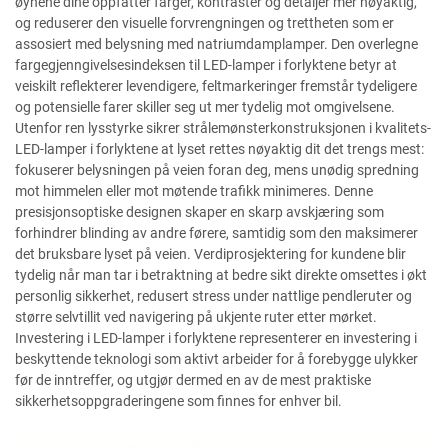
øynene dine oppfatter farger, kontraster og detaljer mer nøyaktig,
og reduserer den visuelle forvrengningen og trettheten som er
assosiert med belysning med natriumdamplamper. Den overlegne
fargegjenngivelsesindeksen til LED-lamper i forlyktene betyr at
veiskilt reflekterer levendigere, feltmarkeringer fremstår tydeligere
og potensielle farer skiller seg ut mer tydelig mot omgivelsene.
Utenfor ren lysstyrke sikrer strålemønsterkonstruksjonen i kvalitets-
LED-lamper i forlyktene at lyset rettes nøyaktig dit det trengs mest:
fokuserer belysningen på veien foran deg, mens unødig spredning
mot himmelen eller mot møtende trafikk minimeres. Denne
presisjonsoptiske designen skaper en skarp avskjæring som
forhindrer blinding av andre førere, samtidig som den maksimerer
det bruksbare lyset på veien. Verdiprosjektering for kundene blir
tydelig når man tar i betraktning at bedre sikt direkte omsettes i økt
personlig sikkerhet, redusert stress under nattlige pendleruter og
større selvtillit ved navigering på ukjente ruter etter mørket.
Investering i LED-lamper i forlyktene representerer en investering i
beskyttende teknologi som aktivt arbeider for å forebygge ulykker
før de inntreffer, og utgjør dermed en av de mest praktiske
sikkerhetsoppgraderingene som finnes for enhver bil.