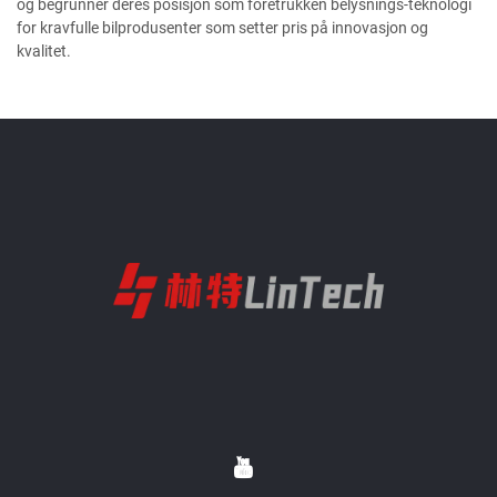
og begrunner deres posisjon som foretrukken belysnings-teknologi
for kravfulle bilprodusenter som setter pris på innovasjon og
kvalitet.