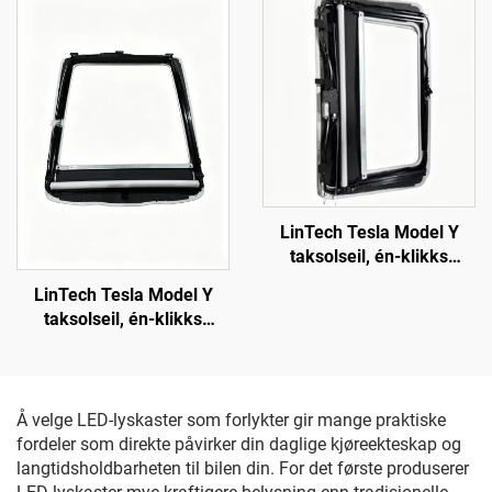
for reparasjonsverksteder
og flåtevedlikehold
LinTech Tesla Model Y
taksolseil, én-klikks
stemmekontroll, anti-
LinTech Tesla Model Y
blends UV-beskyttelse
taksolseil, én-klikks
stemmekontroll, anti-
blends UV-beskyttelse
Å velge LED-lyskaster som forlykter gir mange praktiske
fordeler som direkte påvirker din daglige kjøreekteskap og
langtidsholdbarheten til bilen din. For det første produserer