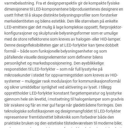
varmebelastning. Fra et designperspektiv gir de kompakte fysiske
dimensjonene til LED-komponentene bilprodusentenes designere en
usett frihet til å skape distinkte belysningsprofiler som forsterker
merkeidentiteten og bilens estetikk. Den lille størrelsen på enkelte
LED-emittere gjør det mulig å lage komplekse oppsett, flerprojektor-
konfigurasjoner og skulpturale belysningsformer som er umulige
med de store reflektorene som kreves av halogen- eller HID-lamper.
Denne designfleksibiliteten gjør at LED-forlykter kan tjene dobbelt
formål – både som funksjonelle belysningsenheter og som
påfallende visuelle designelementer som definerer bilens
personlighet og markedsposisjonering. Den øyeblikkelige
responstiden til LED-forlykter – som når full lysstyrke på
mikrosekunder i stedet for oppvarmingstiden som kreves av HID-
systemer – muliggjør rask modulasjon for kommunikasjonsformål
og sikrer umiddelbar synlighet ved aktivering av lyset. I tillegg
opprettholder LED-forlykter konstant fargetemperatur og lysstyrke
gjennom hele sin levetid, i motsetning til halogenlamper som gradvis
blir svakere og får en mer gul farge når glødetrådene forringes. Den
teknologiske sofistikasjonen og designmangfoldet til LED-forlykter
representerer fremtidsrettet bilteknikk som forbedrer både den
praktiske bruken og den estetiske tilstedeværelsen til moderne biler,