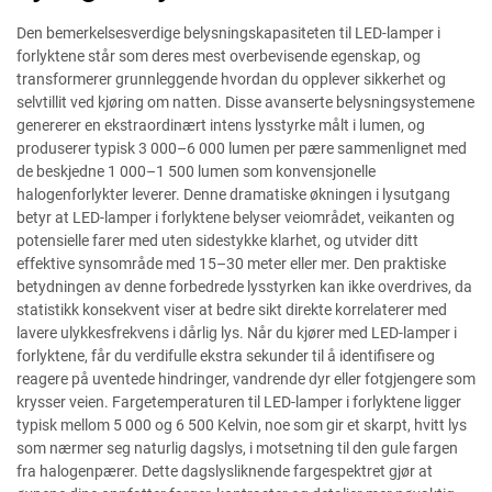
Den bemerkelsesverdige belysningskapasiteten til LED-lamper i
forlyktene står som deres mest overbevisende egenskap, og
transformerer grunnleggende hvordan du opplever sikkerhet og
selvtillit ved kjøring om natten. Disse avanserte belysningsystemene
genererer en ekstraordinært intens lysstyrke målt i lumen, og
produserer typisk 3 000–6 000 lumen per pære sammenlignet med
de beskjedne 1 000–1 500 lumen som konvensjonelle
halogenforlykter leverer. Denne dramatiske økningen i lysutgang
betyr at LED-lamper i forlyktene belyser veiområdet, veikanten og
potensielle farer med uten sidestykke klarhet, og utvider ditt
effektive synsområde med 15–30 meter eller mer. Den praktiske
betydningen av denne forbedrede lysstyrken kan ikke overdrives, da
statistikk konsekvent viser at bedre sikt direkte korrelaterer med
lavere ulykkesfrekvens i dårlig lys. Når du kjører med LED-lamper i
forlyktene, får du verdifulle ekstra sekunder til å identifisere og
reagere på uventede hindringer, vandrende dyr eller fotgjengere som
krysser veien. Fargetemperaturen til LED-lamper i forlyktene ligger
typisk mellom 5 000 og 6 500 Kelvin, noe som gir et skarpt, hvitt lys
som nærmer seg naturlig dagslys, i motsetning til den gule fargen
fra halogenpærer. Dette dagslysliknende fargespektret gjør at