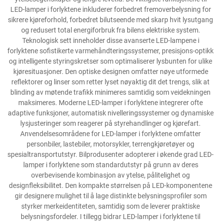
LED-lamper i forlyktene inkluderer forbedret fremoverbelysning for
sikrere kjøreforhold, forbedret bilutseende med skarp hvit lysutgang
og redusert total energiforbruk fra bilens elektriske system.
Teknologisk sett inneholder disse avanserte LED-lampene i
forlyktene sofistikerte varmehåndteringssystemer, presisjons-optikk
og intelligente styringskretser som optimaliserer lysbunten for ulike
kjøresituasjoner. Den optiske designen omfatter nøye utformede
reflektorer og linser som retter lyset nøyaktig dit det trengs, slik at
blinding av møtende trafikk minimeres samtidig som veidekningen
maksimeres. Moderne LED-lamper i forlyktene integrerer ofte
adaptive funksjoner, automatisk nivelleringssystemer og dynamiske
lysjusteringer som reagerer på styrehandlinger og kjørefart.
Anvendelsesområdene for LED-lamper i forlyktene omfatter
personbiler, lastebiler, motorsykler, terrengkjøretøyer og
spesialtransportutstyr. Bilprodusenter adopterer i økende grad LED-
lamper i forlyktene som standardutstyr på grunn av deres
overbevisende kombinasjon av ytelse, pålitelighet og
designfleksibilitet. Den kompakte størrelsen på LED-komponentene
gir designere mulighet til å lage distinkte belysningsprofiler som
styrker merkeidentiteten, samtidig som de leverer praktiske
belysningsfordeler. I tillegg bidrar LED-lamper i forlyktene til