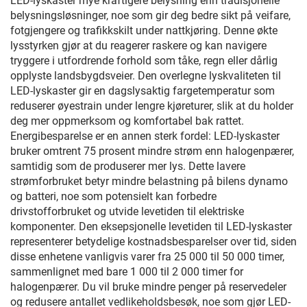
LED-lyskaster mye kraftigere belysning enn tradisjonelle
belysningsløsninger, noe som gir deg bedre sikt på veifare,
fotgjengere og trafikkskilt under nattkjøring. Denne økte
lysstyrken gjør at du reagerer raskere og kan navigere
tryggere i utfordrende forhold som tåke, regn eller dårlig
opplyste landsbygdsveier. Den overlegne lyskvaliteten til
LED-lyskaster gir en dagslysaktig fargetemperatur som
reduserer øyestrain under lengre kjøreturer, slik at du holder
deg mer oppmerksom og komfortabel bak rattet.
Energibesparelse er en annen sterk fordel: LED-lyskaster
bruker omtrent 75 prosent mindre strøm enn halogenpærer,
samtidig som de produserer mer lys. Dette lavere
strømforbruket betyr mindre belastning på bilens dynamo
og batteri, noe som potensielt kan forbedre
drivstofforbruket og utvide levetiden til elektriske
komponenter. Den eksepsjonelle levetiden til LED-lyskaster
representerer betydelige kostnadsbesparelser over tid, siden
disse enhetene vanligvis varer fra 25 000 til 50 000 timer,
sammenlignet med bare 1 000 til 2 000 timer for
halogenpærer. Du vil bruke mindre penger på reservedeler
og redusere antallet vedlikeholdsbesøk, noe som gjør LED-