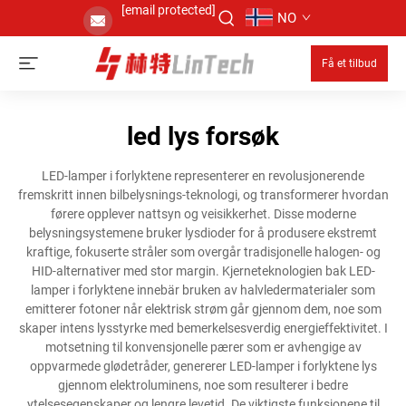
[email protected]
NO
Få et tilbud
led lys forsøk
LED-lamper i forlyktene representerer en revolusjonerende
fremskritt innen bilbelysnings-teknologi, og transformerer hvordan
førere opplever nattsyn og veisikkerhet. Disse moderne
belysningsystemene bruker lysdioder for å produsere ekstremt
kraftige, fokuserte stråler som overgår tradisjonelle halogen- og
HID-alternativer med stor margin. Kjerneteknologien bak LED-
lamper i forlyktene innebär bruken av halvledermaterialer som
emitterer fotoner når elektrisk strøm går gjennom dem, noe som
skaper intens lysstyrke med bemerkelsesverdig energieffektivitet. I
motsetning til konvensjonelle pærer som er avhengige av
oppvarmede glødetråder, genererer LED-lamper i forlyktene lys
gjennom elektroluminens, noe som resulterer i bedre
ytelsesegenskaper og lengre levetid. De viktigste funksjonene til