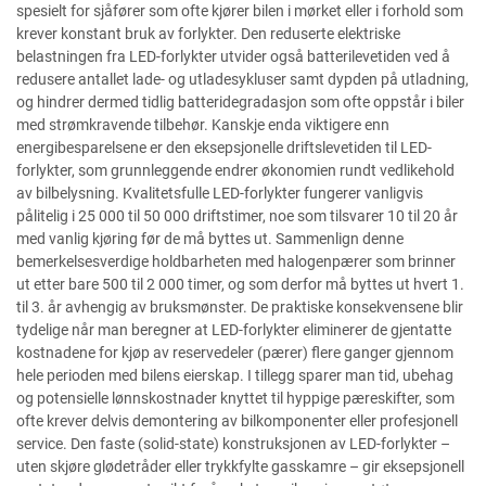
spesielt for sjåfører som ofte kjører bilen i mørket eller i forhold som
krever konstant bruk av forlykter. Den reduserte elektriske
belastningen fra LED-forlykter utvider også batterilevetiden ved å
redusere antallet lade- og utladesykluser samt dypden på utladning,
og hindrer dermed tidlig batteridegradasjon som ofte oppstår i biler
med strømkravende tilbehør. Kanskje enda viktigere enn
energibesparelsene er den eksepsjonelle driftslevetiden til LED-
forlykter, som grunnleggende endrer økonomien rundt vedlikehold
av bilbelysning. Kvalitetsfulle LED-forlykter fungerer vanligvis
pålitelig i 25 000 til 50 000 driftstimer, noe som tilsvarer 10 til 20 år
med vanlig kjøring før de må byttes ut. Sammenlign denne
bemerkelsesverdige holdbarheten med halogenpærer som brinner
ut etter bare 500 til 2 000 timer, og som derfor må byttes ut hvert 1.
til 3. år avhengig av bruksmønster. De praktiske konsekvensene blir
tydelige når man beregner at LED-forlykter eliminerer de gjentatte
kostnadene for kjøp av reservedeler (pærer) flere ganger gjennom
hele perioden med bilens eierskap. I tillegg sparer man tid, ubehag
og potensielle lønnskostnader knyttet til hyppige pæreskifter, som
ofte krever delvis demontering av bilkomponenter eller profesjonell
service. Den faste (solid-state) konstruksjonen av LED-forlykter –
uten skjøre glødetråder eller trykkfylte gasskamre – gir eksepsjonell