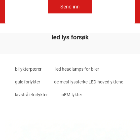
Send inn
led lys forsøk
billykterpærer
led headlamps for biler
gule forlykter
de mest lyssterke LED-hovedlyktene
lavstråleforlykter
oEM-lykter