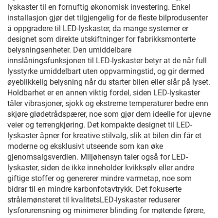
lyskaster til en fornuftig økonomisk investering. Enkel
installasjon gjør det tilgjengelig for de fleste bilprodusenter
å oppgradere til LED-lyskaster, da mange systemer er
designet som direkte utskiftninger for fabrikksmonterte
belysningsenheter. Den umiddelbare
innslåningsfunksjonen til LED-lyskaster betyr at de når full
lysstyrke umiddelbart uten oppvarmingstid, og gir dermed
øyeblikkelig belysning når du starter bilen eller slår på lyset.
Holdbarhet er en annen viktig fordel, siden LED-lyskaster
tåler vibrasjoner, sjokk og ekstreme temperaturer bedre enn
skjøre glødetrådspærer, noe som gjør dem ideelle for ujevne
veier og terrengkjøring. Det kompakte designet til LED-
lyskaster åpner for kreative stilvalg, slik at bilen din får et
moderne og eksklusivt utseende som kan øke
gjenomsalgsverdien. Miljøhensyn taler også for LED-
lyskaster, siden de ikke inneholder kvikksølv eller andre
giftige stoffer og genererer mindre varmetap, noe som
bidrar til en mindre karbonfotavtrykk. Det fokuserte
strålemønsteret til kvalitetsLED-lyskaster reduserer
lysforurensning og minimerer blinding for møtende førere,