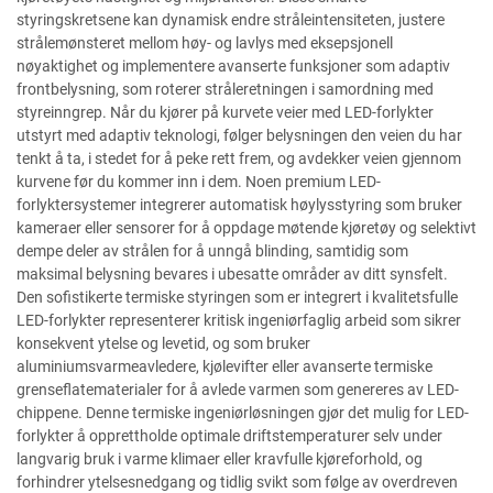
styringskretsene kan dynamisk endre stråleintensiteten, justere
strålemønsteret mellom høy- og lavlys med eksepsjonell
nøyaktighet og implementere avanserte funksjoner som adaptiv
frontbelysning, som roterer stråleretningen i samordning med
styreinngrep. Når du kjører på kurvete veier med LED-forlykter
utstyrt med adaptiv teknologi, følger belysningen den veien du har
tenkt å ta, i stedet for å peke rett frem, og avdekker veien gjennom
kurvene før du kommer inn i dem. Noen premium LED-
forlyktersystemer integrerer automatisk høylysstyring som bruker
kameraer eller sensorer for å oppdage møtende kjøretøy og selektivt
dempe deler av strålen for å unngå blinding, samtidig som
maksimal belysning bevares i ubesatte områder av ditt synsfelt.
Den sofistikerte termiske styringen som er integrert i kvalitetsfulle
LED-forlykter representerer kritisk ingeniørfaglig arbeid som sikrer
konsekvent ytelse og levetid, og som bruker
aluminiumsvarmeavledere, kjølevifter eller avanserte termiske
grenseflatematerialer for å avlede varmen som genereres av LED-
chippene. Denne termiske ingeniørløsningen gjør det mulig for LED-
forlykter å opprettholde optimale driftstemperaturer selv under
langvarig bruk i varme klimaer eller kravfulle kjøreforhold, og
forhindrer ytelsesnedgang og tidlig svikt som følge av overdreven