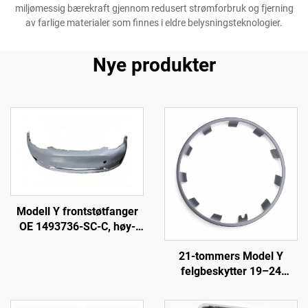
miljømessig bærekraft gjennom redusert strømforbruk og fjerning
av farlige materialer som finnes i eldre belysningsteknologier.
Nye produkter
Modell Y frontstøtfanger
OE 1493736-SC-C, høy-
nøyaktig støpeprosess,
21-tommers Model Y
grunnlakkert overflate,
felgbeskytter 19–24
kompatibel med
LinTech
originalradar og -sensorer,
ikke-destruktiv montering,