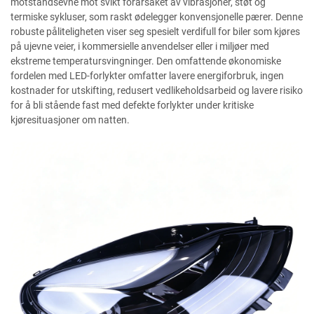
motstandsevne mot svikt forårsaket av vibrasjoner, støt og
termiske sykluser, som raskt ødelegger konvensjonelle pærer. Denne
robuste påliteligheten viser seg spesielt verdifull for biler som kjøres
på ujevne veier, i kommersielle anvendelser eller i miljøer med
ekstreme temperatursvingninger. Den omfattende økonomiske
fordelen med LED-forlykter omfatter lavere energiforbruk, ingen
kostnader for utskifting, redusert vedlikeholdsarbeid og lavere risiko
for å bli stående fast med defekte forlykter under kritiske
kjøresituasjoner om natten.