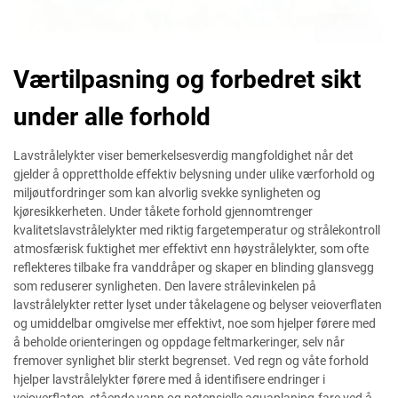
Værtilpasning og forbedret sikt
under alle forhold
Lavstrålelykter viser bemerkelsesverdig mangfoldighet når det
gjelder å opprettholde effektiv belysning under ulike værforhold og
miljøutfordringer som kan alvorlig svekke synligheten og
kjøresikkerheten. Under tåkete forhold gjennomtrenger
kvalitetslavstrålelykter med riktig fargetemperatur og strålekontroll
atmosfærisk fuktighet mer effektivt enn høystrålelykter, som ofte
reflekteres tilbake fra vanddråper og skaper en blinding glansvegg
som reduserer synligheten. Den lavere strålevinkelen på
lavstrålelykter retter lyset under tåkelagene og belyser veioverflaten
og umiddelbar omgivelse mer effektivt, noe som hjelper førere med
å beholde orienteringen og oppdage feltmarkeringer, selv når
fremover synlighet blir sterkt begrenset. Ved regn og våte forhold
hjelper lavstrålelykter førere med å identifisere endringer i