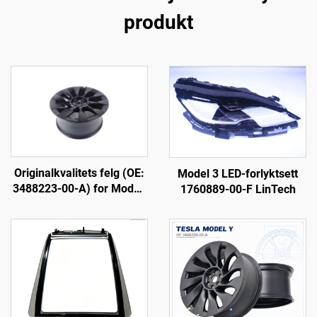
produkt
Originalkvalitets felg (OE:
Model 3 LED-forlyktsett
3488223-00-A) for Modell
1760889-00-F LinTech
Y, smidd
aluminiumslegering, høy
nøyaktighet, kompatibel
med originale hjulbolter og
bremseanlegg, for
utskifting og tilpasning