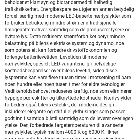
beholder et klart syn og bidrar dermed til helhetlig
trafikksikkerhet. Energibesparelse utgjør en annen betydelig
fordel, særlig med moderne LED-baserte nærlyslykter som
forbruker betraktelig mindre strøm enn tradisjonelle
halogenalternativer, samtidig som de produserer lysere og
hvitare lys. Dette reduserte strømforbruket betyr mindre
belastning på bilens elektriske system og dynamo, noe
som potensielt kan forbedre drivstofføkonomien og
forlenge batterilevetiden. Levetiden til moderne
nærlyslykter, spesielt LED-variantene, gir betydelige
kostnadsbesparelser over bilens levetid, siden disse
lyspærene kan vare flere titusen timer i motsetning til bare
noen hundre eller noen tusen timer for eldre teknologier.
Vedlikeholdsbehovet reduseres kraftig, noe som eliminerer
hyppige pæreskifter og tilknyttede kostnader. Nærlyslykter
forbedrer også bilens estetikk, der moderne design
inkluderer elegante og stilfulle lykthusinger som passer
godt inn i samtida bilstil samtidig som de leverer overlegen
ytelse. Den forbedrede fargetemperaturen til avanserte
nærlyslykter, typisk mellom 4000 K og 6000 K, likner
nærmere naturlig dagslys, noe som reduserer øyestrain