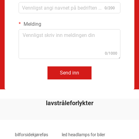
0/200
Melding
0/1000
Send inn
lavstråleforlykter
bilforsidekjøreføs
led headlamps for biler