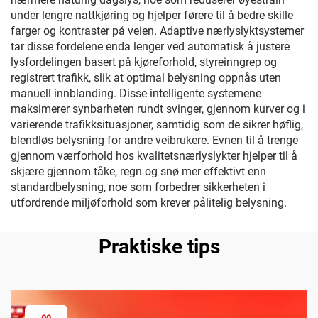
under lengre nattkjøring og hjelper førere til å bedre skille
farger og kontraster på veien. Adaptive nærlyslyktsystemer
tar disse fordelene enda lenger ved automatisk å justere
lysfordelingen basert på kjøreforhold, styreinngrep og
registrert trafikk, slik at optimal belysning oppnås uten
manuell innblanding. Disse intelligente systemene
maksimerer synbarheten rundt svinger, gjennom kurver og i
varierende trafikksituasjoner, samtidig som de sikrer høflig,
blendløs belysning for andre veibrukere. Evnen til å trenge
gjennom værforhold hos kvalitetsnærlyslykter hjelper til å
skjære gjennom tåke, regn og snø mer effektivt enn
standardbelysning, noe som forbedrer sikkerheten i
utfordrende miljøforhold som krever pålitelig belysning.
Praktiske tips