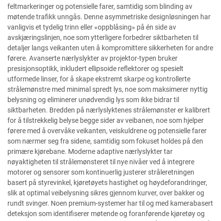
feltmarkeringer og potensielle farer, samtidig som blinding av
møtende trafikk unngås. Denne asymmetriske designløsningen har
vanligvis et tydelig trinn eller «oppblåsing» på én side av
avskjæringslinjen, noe som ytterligere forbedrer siktbarheten til
detaljer langs veikanten uten å kompromittere sikkerheten for andre
førere. Avanserte nærlyslykter av projektor-typen bruker
presisjonsoptikk, inkludert ellipsoide reflektorer og spesielt
utformede linser, for å skape ekstremt skarpe og kontrollerte
strålemønstre med minimal spredt lys, noe som maksimerer nyttig
belysning og eliminerer unødvendig lys som ikke bidrar til
siktbarheten. Bredden på nærlyslyktenes strålemønster er kalibrert
for å tilstrekkelig belyse begge sider av veibanen, noe som hjelper
førere med å overvåke veikanten, veiskuldrene og potensielle farer
som nærmer seg fra sidene, samtidig som fokuset holdes på den
primære kjørebane. Moderne adaptive nærlyslykter tar
nøyaktigheten til strålemønsteret til nye nivåer ved å integrere
motorer og sensorer som kontinuerlig justerer stråleretningen
basert på styrevinkel, kjøretøyets hastighet og høydeforandringer,
slik at optimal veibelysning sikres gjennom kurver, over bakker og
rundt svinger. Noen premium-systemer har til og med kamerabasert
deteksjon som identifiserer møtende og foranførende kjøretøy og