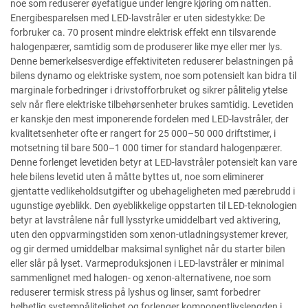
noe som reduserer øyefatigue under lengre kjøring om natten.
Energibesparelsen med LED-lavstråler er uten sidestykke: De
forbruker ca. 70 prosent mindre elektrisk effekt enn tilsvarende
halogenpærer, samtidig som de produserer like mye eller mer lys.
Denne bemerkelsesverdige effektiviteten reduserer belastningen på
bilens dynamo og elektriske system, noe som potensielt kan bidra til
marginale forbedringer i drivstofforbruket og sikrer pålitelig ytelse
selv når flere elektriske tilbehørsenheter brukes samtidig. Levetiden
er kanskje den mest imponerende fordelen med LED-lavstråler, der
kvalitetsenheter ofte er rangert for 25 000–50 000 driftstimer, i
motsetning til bare 500–1 000 timer for standard halogenpærer.
Denne forlenget levetiden betyr at LED-lavstråler potensielt kan vare
hele bilens levetid uten å måtte byttes ut, noe som eliminerer
gjentatte vedlikeholdsutgifter og ubehageligheten med pærebrudd i
ugunstige øyeblikk. Den øyeblikkelige oppstarten til LED-teknologien
betyr at lavstrålene når full lysstyrke umiddelbart ved aktivering,
uten den oppvarmingstiden som xenon-utladningsystemer krever,
og gir dermed umiddelbar maksimal synlighet når du starter bilen
eller slår på lyset. Varmeproduksjonen i LED-lavstråler er minimal
sammenlignet med halogen- og xenon-alternativene, noe som
reduserer termisk stress på lyshus og linser, samt forbedrer
helhetlig systempålitelighet og forlenger komponentlivslengden i