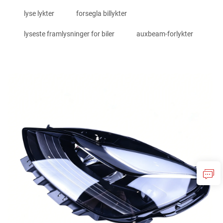
lyse lykter
forsegla billykter
lyseste framlysninger for biler
auxbeam-forlykter