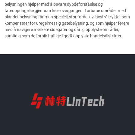
belysningen hjelper med å bevare dybdeforståelse og
fareoppdagelse gjennom hele overgangen. I urbane områder med
blandet belysning får man spesielt stor fordel av lavstrålelykter som
kompenserer for uregelmessig gatebelysning, og som hjelper førere
med å navigere mørkere sidegater og dårlig opplyste områder,
samtidig som de forblir høflige i godt opplyste handelsdistrikter.