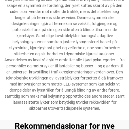
skape en asymmetrisk fordeling, der lyset kuttes skarpt av på den
siden som vender mot møtende trafikk, mens det strekker seg
lenger ut på førerens side av veien. Denne asymmetriske
designløsningen gjør at førere kan se veiskilt, fotgjengere og
potensielle farer på sin egen side uten å blinde tilnærmende
kjøretøyer. Samtidige lavstrålelykter har også adaptive
belysningsystemer som kan justere lysmønsteret basert på
styrevinkel, kjøretøyhastighet og veiforhold, noe som forbedrer
sikkerheten og siktbarheten i dynamiske kjøresituasjoner.
Anvendelsen av lavstrålelykter omfatter alle kjøretøykategorier – fra
personbiler og motorsykler til lastebiler og busser – og gjør dem til
en universell kravstilling i trafikkreglementeringer verden over. Den
teknologiske utviklingen av lavstrålelykter fortsetter å gå framover
med innovasjoner som matrix-LED-systemer som kan selektivt
dempe deler av lysstrålen for å unngå blinding av andre førere,
samtidig som maksimal belysning opprettholdes andre steder, samt
laserassisterte lykter som betydelig utvider rekkevidden for
siktbarhet utover tradisjonelle systemer.
Rekommendasjonar for nye