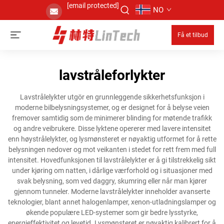
[email protected]
NO
Få et tilbud
lavstråleforlykter
Lavstrålelykter utgör en grunnleggende sikkerhetsfunksjon i
moderne bilbelysningsystemer, og er designet for å belyse veien
fremover samtidig som de minimerer blinding for møtende trafikk
og andre veibrukere. Disse lyktene opererer med lavere intensitet
enn høystrålelykter, og lysmønsteret er nøyaktig utformet for å rette
belysningen nedover og mot veikanten i stedet for rett frem med full
intensitet. Hovedfunksjonen til lavstrålelykter er å gi tilstrekkelig sikt
under kjøring om natten, i dårlige værforhold og i situasjoner med
svak belysning, som ved daggry, skumring eller når man kjører
gjennom tunneler. Moderne lavstrålelykter inneholder avanserte
teknologier, blant annet halogenlamper, xenon-utladningslamper og
økende populære LED-systemer som gir bedre lysstyrke,
energieffektivitet og levetid. Lysmønsteret er nøyaktig kalibrert for å