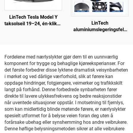
LinTech Tesla Model Y
LinTech
taksolseil 19–24, én-klikks
aluminiumslegeringsfelg
stemmekontroll, anti-
for Model Y 3488226-00-A
blends UV-beskyttelse
Fordelene med nærlyslykter gjør dem til en uunnværlig
komponent for trygge og behaglige kjøreeksperianser. For
det første forbedrer disse lyktene dramatisk veisynbarheten
i mørket og ved dårlige værforhold, slik at førere kan
oppdage hindringer, fotgjengere, veimerker og trafikkskilt
langt på forhånd. Denne forbedrede synbarheten fører
direkte til lavere ulykkesfrekvens og bedre reaksjonstider
når uventede situasjoner oppstår. I motsetning til fjernlys,
som kan midlertidig blinde møtende førere, er nærlyslykter
spesielt utformet for å belyse veien foran deg uten å
forårsake ubehag eller synshemming hos andre veibrukere.
Denne høflige belysningsmetoden sikrer at alle veibrukere