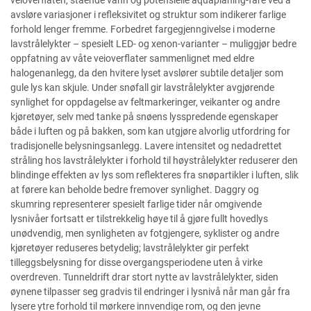
veioverflaten, stående vann og potensielle aquaplaning-fare ved å
avsløre variasjoner i refleksivitet og struktur som indikerer farlige
forhold lenger fremme. Forbedret fargegjenngivelse i moderne
lavstrålelykter – spesielt LED- og xenon-varianter – muliggjør bedre
oppfatning av våte veioverflater sammenlignet med eldre
halogenanlegg, da den hvitere lyset avslører subtile detaljer som
gule lys kan skjule. Under snøfall gir lavstrålelykter avgjørende
synlighet for oppdagelse av feltmarkeringer, veikanter og andre
kjøretøyer, selv med tanke på snøens lysspredende egenskaper
både i luften og på bakken, som kan utgjøre alvorlig utfordring for
tradisjonelle belysningsanlegg. Lavere intensitet og nedadrettet
stråling hos lavstrålelykter i forhold til høystrålelykter reduserer den
blindinge effekten av lys som reflekteres fra snøpartikler i luften, slik
at førere kan beholde bedre fremover synlighet. Daggry og
skumring representerer spesielt farlige tider når omgivende
lysnivåer fortsatt er tilstrekkelig høye til å gjøre fullt hovedlys
unødvendig, men synligheten av fotgjengere, syklister og andre
kjøretøyer reduseres betydelig; lavstrålelykter gir perfekt
tilleggsbelysning for disse overgangsperiodene uten å virke
overdreven. Tunneldrift drar stort nytte av lavstrålelykter, siden
øynene tilpasser seg gradvis til endringer i lysnivå når man går fra
lysere ytre forhold til mørkere innvendige rom, og den jevne