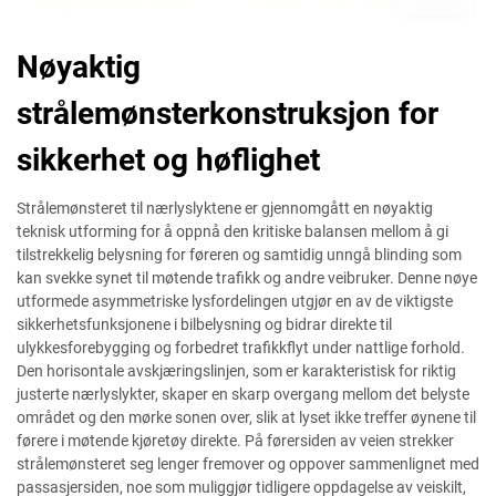
Nøyaktig
strålemønsterkonstruksjon for
sikkerhet og høflighet
Strålemønsteret til nærlyslyktene er gjennomgått en nøyaktig
teknisk utforming for å oppnå den kritiske balansen mellom å gi
tilstrekkelig belysning for føreren og samtidig unngå blinding som
kan svekke synet til møtende trafikk og andre veibruker. Denne nøye
utformede asymmetriske lysfordelingen utgjør en av de viktigste
sikkerhetsfunksjonene i bilbelysning og bidrar direkte til
ulykkesforebygging og forbedret trafikkflyt under nattlige forhold.
Den horisontale avskjæringslinjen, som er karakteristisk for riktig
justerte nærlyslykter, skaper en skarp overgang mellom det belyste
området og den mørke sonen over, slik at lyset ikke treffer øynene til
førere i møtende kjøretøy direkte. På førersiden av veien strekker
strålemønsteret seg lenger fremover og oppover sammenlignet med
passasjersiden, noe som muliggjør tidligere oppdagelse av veiskilt,