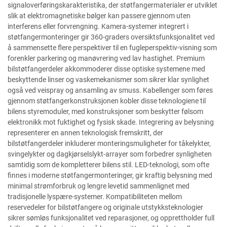
signaloverføringskarakteristika, der støtfangermaterialer er utviklet
slik at elektromagnetiske bølger kan passere gjennom uten
interferens eller forvrengning. Kamera-systemer integrert i
støtfangermonteringer gir 360-graders oversiktsfunksjonalitet ved
å sammensette flere perspektiver til en fugleperspektiv-visning som
forenkler parkering og manøvrering ved lav hastighet. Premium
bilstøtfangerdeler akkommoderer disse optiske systemene med
beskyttende linser og vaskemekanismer som sikrer klar synlighet
også ved veispray og ansamling av smuss. Kabellenger som føres
gjennom støtfangerkonstruksjonen kobler disse teknologiene til
bilens styremoduler, med konstruksjoner som beskytter følsom
elektronikk mot fuktighet og fysisk skade. Integrering av belysning
representerer en annen teknologisk fremskritt, der
bilstøtfangerdeler inkluderer monteringsmuligheter for tåkelykter,
svingelykter og dagkjørselslykt-arrayer som forbedrer synligheten
samtidig som de kompletterer bilens stil. LED-teknologi, som ofte
finnes i moderne støtfangermonteringer, gir kraftig belysning med
minimal strømforbruk og lengre levetid sammenlignet med
tradisjonelle lyspære-systemer. Kompatibiliteten mellom
reservedeler for bilstøtfangere og originale utstykksteknologier
sikrer sømløs funksjonalitet ved reparasjoner, og opprettholder full