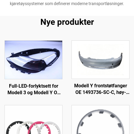
kjøretøyssystemer som definerer moderne transportløsninger.
Nye produkter
Modell Y frontstøtfanger
Full-LED-forlyktsett for
OE 1493736-SC-C, høy-
Modell 3 og Modell Y OE
nøyaktig støpeprosess,
1514952-00-D, 1514952-
grunnlakkert overflate,
00-E, 1514952-10-E,
kompatibel med
bilbelysningsutstyr for
originalradar og -sensorer,
utskifting av forlykter
ikke-destruktiv montering,
for reparasjonsverksteder