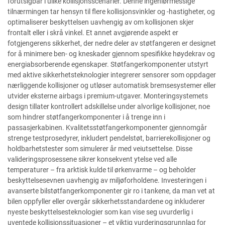
forutsigbar i ulike kollisjonsscenarier. Denne ingeniørmessige
tilnærmingen tar hensyn til flere kollisjonsvinkler og -hastigheter, og
optimaliserer beskyttelsen uavhengig av om kollisjonen skjer
frontalt eller i skrå vinkel. Et annet avgjørende aspekt er
fotgjengerens sikkerhet, der nedre deler av støtfangeren er designet
for å minimere ben- og kneskader gjennom spesifikke høydekrav og
energiabsorberende egenskaper. Støtfangerkomponenter utstyrt
med aktive sikkerhetsteknologier integrerer sensorer som oppdager
nærliggende kollisjoner og utløser automatisk bremsesystemer eller
utvider eksterne airbags i premium-utgaver. Monteringsystemets
design tillater kontrollert adskillelse under alvorlige kollisjoner, noe
som hindrer støtfangerkomponenter i å trenge inn i
passasjerkabinen. Kvalitetsstøtfangerkomponenter gjennomgår
strenge testprosedyrer, inkludert pendelstøt, barrierekollisjoner og
holdbarhetstester som simulerer år med veiutsettelse. Disse
valideringsprosessene sikrer konsekvent ytelse ved alle
temperaturer – fra arktisk kulde til ørkenvarme – og beholder
beskyttelsesevnen uavhengig av miljøforholdene. Investeringen i
avanserte bilstøtfangerkomponenter gir ro i tankene, da man vet at
bilen oppfyller eller overgår sikkerhetsstandardene og inkluderer
nyeste beskyttelsesteknologier som kan vise seg uvurderlig i
uventede kollisjonssituasjoner – et viktig vurderingsgrunnlag for