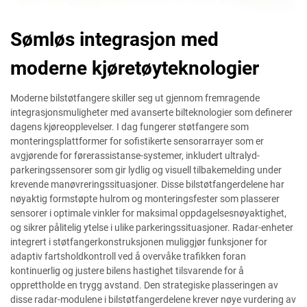
Sømløs integrasjon med
moderne kjøretøyteknologier
Moderne bilstøtfangere skiller seg ut gjennom fremragende
integrasjonsmuligheter med avanserte bilteknologier som definerer
dagens kjøreopplevelser. I dag fungerer støtfangere som
monteringsplattformer for sofistikerte sensorarrayer som er
avgjørende for førerassistanse-systemer, inkludert ultralyd-
parkeringssensorer som gir lydlig og visuell tilbakemelding under
krevende manøvreringssituasjoner. Disse bilstøtfangerdelene har
nøyaktig formstøpte hulrom og monteringsfester som plasserer
sensorer i optimale vinkler for maksimal oppdagelsesnøyaktighet,
og sikrer pålitelig ytelse i ulike parkeringssituasjoner. Radar-enheter
integrert i støtfangerkonstruksjonen muliggjør funksjoner for
adaptiv fartsholdkontroll ved å overvåke trafikken foran
kontinuerlig og justere bilens hastighet tilsvarende for å
opprettholde en trygg avstand. Den strategiske plasseringen av
disse radar-modulene i bilstøtfangerdelene krever nøye vurdering av