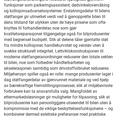
funksjoner som parkeringsassistent, dødvinkelovervåking
og kollisjonsadvarselssystemer. Erstatningsdelar til bilens
støtfanger gir utmerket verdi ved å gjenopprette bilen til
dens tilstand før ulykken uten de høye prisene som ofte
knyttes til forhandlerdelar, noe som gjør
kvalitetsreparasjoner tilgjengelige også for bilprodusenter
med begrenset budsjett. Slik at delene tåler gjentatte støt
fra mindre kollisjoner, handlekurvstøt og veistøv uten å
svekke strukturell integritet. Lettviktskonstruksjonen til
moderne støtfangeranordninger reduserer den totale vekten
til bilen, noe som forbedrer håndterbarheten og
akselerasjonen samtidig som drivstofforbruket reduseres.
Miljøhensyn spiller også en rolle: mange produsenter lager i
dag støtfangerdelar av gjenvunnet materiale og ved hjelp
av bærekraftige fremstillingsprosesser, slik at miljøbevisste
forbrukere kan ta ansvarsfulla valg. Mangfoldet av
ettermarkedsløsninger gir muligheter for tilpasning, slik at
bilprodusenter kan personliggjøre utseendet til bilen uten å
kompromisse med de viktige beskyttelsesfunksjonene – og
kombinerer dermed estetiske preferanser med praktiske