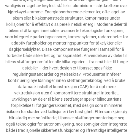
vanligvis er laget av høyfest stål eller aluminium – støtkreftene over
kjøretøyets ramme. Energiabsorberende elementer, ofte laget av
skum eller bikakemønstrede strukturer, komprimeres under
kollisjoner for å effektivt dissipere kinetisk energi. Moderne deler til
bilens støtfanger inneholder avanserte teknologiske funksjoner,
som integrerte parkeringsensorer, kamerasytemer, radarenheter for
adaptiv fartsholder og monteringspunkter for tåkelykter eller
dagkjørselslykter. Disse komponentene fungerer i samspill for å
forbedre både sikkerhet og funksjonalitet. Anvendelsen av deler til
bilens støtfanger omfatter alle bilkategorier – fra små biler til tunge
lastebiler – der hvert design er tilpasset spesifikke
reguleringsstandarder og ytelseskrav. Produsenter innfører
kontinuerlig nye løsninger innen støtfangerteknologi ved å bruke
datamaskinstøttet konstruksjon (CAE) for å optimere
vektreduksjon uten å kompromittere strukturell integritet.
Utviklingen av deler til bilens støtfanger speiler bilindustriens
forpliktelse til fotgängersikkerhet, med design som minimerer
risikoen for skader ved kollisjoner i lav hastighet. Ettersom kjøretøy
blir stadig mer sofistikerte, tilpasser støtfangermonteringer seg
også teknologier for autonom kjøring, noe som gjør dem integrerte
både i tradisjonelle sikkerhetsfunksjoner og i fremtidige intelligente