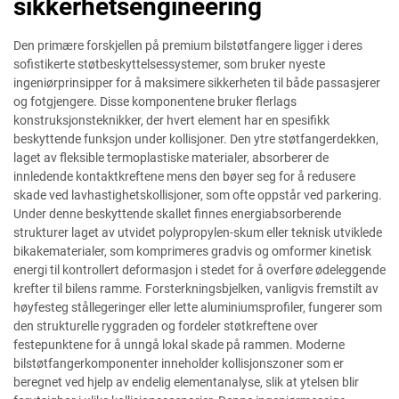
sikkerhetsengineering
Den primære forskjellen på premium bilstøtfangere ligger i deres
sofistikerte støtbeskyttelsessystemer, som bruker nyeste
ingeniørprinsipper for å maksimere sikkerheten til både passasjerer
og fotgjengere. Disse komponentene bruker flerlags
konstruksjonsteknikker, der hvert element har en spesifikk
beskyttende funksjon under kollisjoner. Den ytre støtfangerdekken,
laget av fleksible termoplastiske materialer, absorberer de
innledende kontaktkreftene mens den bøyer seg for å redusere
skade ved lavhastighetskollisjoner, som ofte oppstår ved parkering.
Under denne beskyttende skallet finnes energiabsorberende
strukturer laget av utvidet polypropylen-skum eller teknisk utviklede
bikakematerialer, som komprimeres gradvis og omformer kinetisk
energi til kontrollert deformasjon i stedet for å overføre ødeleggende
krefter til bilens ramme. Forsterkningsbjelken, vanligvis fremstilt av
høyfesteg stållegeringer eller lette aluminiumsprofiler, fungerer som
den strukturelle ryggraden og fordeler støtkreftene over
festepunktene for å unngå lokal skade på rammen. Moderne
bilstøtfangerkomponenter inneholder kollisjonszoner som er
beregnet ved hjelp av endelig elementanalyse, slik at ytelsen blir