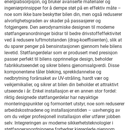
energiabsorpsjon, og bruker avanserte materialer og
ingeniørprinsipper for å dempe støt på en effektiv måte –
noe som ikke bare beskytter bilen din, men også reduserer
alvorlighetsgraden av skader på passasjerer og
fotgjengere. Den aerodynamiske designen til moderne
støtfangeranordninger bidrar til bedre drivstoffeffektivitet
ved å redusere luftmotstanden (drag-koeffisienten), slik at
du sparer penger på bensinstasjonen gjennom hele bilens
levetid. Støtfangerdelar som er produsert med presisjon
passer perfekt til bilens opprinnelige design, beholder
fabrikkutseendet og sikrer bilens gjenomsalgverdi. Disse
komponentene tåler bleking, sprekkdannelse og
nedbrytning forårsaket av UV-stråling, hardt vær og
veikjemikalier, og sikrer at bilen din beholder et attraktivt
utseende i år. Enkel installasjon er en annen stor fordel:
riktig designede støtfangerdelar har nøyaktige
monteringspunkter og formontert utstyr, noe som reduserer
arbeidskostnadene og installasjonstiden – uavhengig av
om du velger profesjonell installasjon eller utfører jobben
selv. Integreringen av moderne sikkerhetsteknologier i
støtfangeranordningene forbedrer kjøreglede gjennom