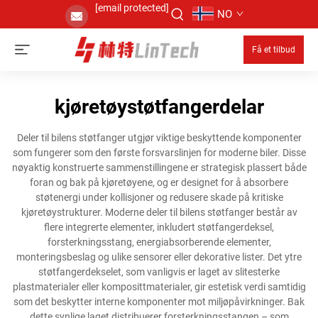
[email protected]
NO
Få et tilbud
kjøretøystøtfangerdelar
Deler til bilens støtfanger utgjør viktige beskyttende komponenter
som fungerer som den første forsvarslinjen for moderne biler. Disse
nøyaktig konstruerte sammenstillingene er strategisk plassert både
foran og bak på kjøretøyene, og er designet for å absorbere
støtenergi under kollisjoner og redusere skade på kritiske
kjøretøystrukturer. Moderne deler til bilens støtfanger består av
flere integrerte elementer, inkludert støtfangerdeksel,
forsterkningsstang, energiabsorberende elementer,
monteringsbeslag og ulike sensorer eller dekorative lister. Det ytre
støtfangerdekselet, som vanligvis er laget av slitesterke
plastmaterialer eller komposittmaterialer, gir estetisk verdi samtidig
som det beskytter interne komponenter mot miljøpåvirkninger. Bak
dette synlige laget distribuerer forsterkningsstangen – som