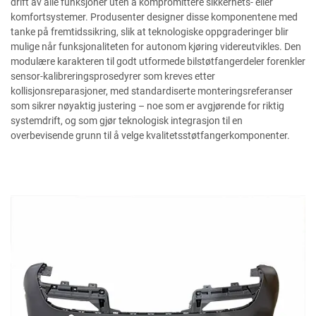
drift av alle funksjoner uten å kompromittere sikkerhets- eller
komfortsystemer. Produsenter designer disse komponentene med
tanke på fremtidssikring, slik at teknologiske oppgraderinger blir
mulige når funksjonaliteten for autonom kjøring videreutvikles. Den
modulære karakteren til godt utformede bilstøtfangerdeler forenkler
sensor-kalibreringsprosedyrer som kreves etter
kollisjonsreparasjoner, med standardiserte monteringsreferanser
som sikrer nøyaktig justering – noe som er avgjørende for riktig
systemdrift, og som gjør teknologisk integrasjon til en
overbevisende grunn til å velge kvalitetsstøtfangerkomponenter.