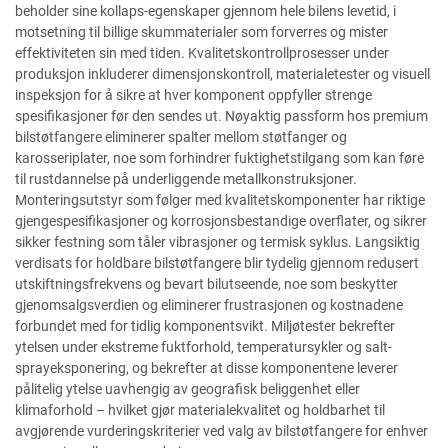
beholder sine kollaps-egenskaper gjennom hele bilens levetid, i
motsetning til billige skummaterialer som forverres og mister
effektiviteten sin med tiden. Kvalitetskontrollprosesser under
produksjon inkluderer dimensjonskontroll, materialetester og visuell
inspeksjon for å sikre at hver komponent oppfyller strenge
spesifikasjoner før den sendes ut. Nøyaktig passform hos premium
bilstøtfangere eliminerer spalter mellom støtfanger og
karosseriplater, noe som forhindrer fuktighetstilgang som kan føre
til rustdannelse på underliggende metallkonstruksjoner.
Monteringsutstyr som følger med kvalitetskomponenter har riktige
gjengespesifikasjoner og korrosjonsbestandige overflater, og sikrer
sikker festning som tåler vibrasjoner og termisk syklus. Langsiktig
verdisats for holdbare bilstøtfangere blir tydelig gjennom redusert
utskiftningsfrekvens og bevart bilutseende, noe som beskytter
gjenomsalgsverdien og eliminerer frustrasjonen og kostnadene
forbundet med for tidlig komponentsvikt. Miljøtester bekrefter
ytelsen under ekstreme fuktforhold, temperatursykler og salt-
sprayeksponering, og bekrefter at disse komponentene leverer
pålitelig ytelse uavhengig av geografisk beliggenhet eller
klimaforhold – hvilket gjør materialekvalitet og holdbarhet til
avgjørende vurderingskriterier ved valg av bilstøtfangere for enhver