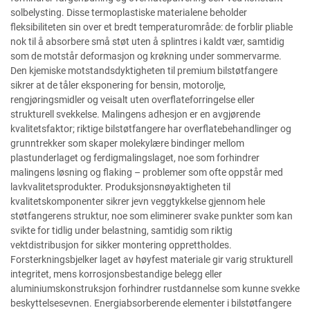
solbelysting. Disse termoplastiske materialene beholder
fleksibiliteten sin over et bredt temperaturområde: de forblir pliable
nok til å absorbere små støt uten å splintres i kaldt vær, samtidig
som de motstår deformasjon og krøkning under sommervarme.
Den kjemiske motstandsdyktigheten til premium bilstøtfangere
sikrer at de tåler eksponering for bensin, motorolje,
rengjøringsmidler og veisalt uten overflateforringelse eller
strukturell svekkelse. Malingens adhesjon er en avgjørende
kvalitetsfaktor; riktige bilstøtfangere har overflatebehandlinger og
grunntrekker som skaper molekylære bindinger mellom
plastunderlaget og ferdigmalingslaget, noe som forhindrer
malingens løsning og flaking – problemer som ofte oppstår med
lavkvalitetsprodukter. Produksjonsnøyaktigheten til
kvalitetskomponenter sikrer jevn veggtykkelse gjennom hele
støtfangerens struktur, noe som eliminerer svake punkter som kan
svikte for tidlig under belastning, samtidig som riktig
vektdistribusjon for sikker montering opprettholdes.
Forsterkningsbjelker laget av høyfest materiale gir varig strukturell
integritet, mens korrosjonsbestandige belegg eller
aluminiumskonstruksjon forhindrer rustdannelse som kunne svekke
beskyttelsesevnen. Energiabsorberende elementer i bilstøtfangere