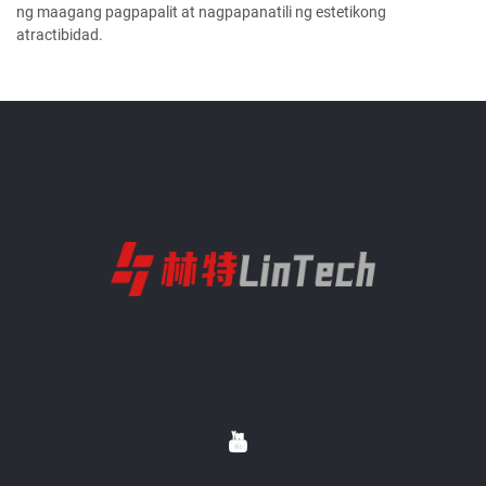
ng maagang pagpapalit at nagpapanatili ng estetikong
atractibidad.