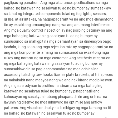
paglipas ng panahon. Ang mga clearance specifications sa mga
bahagi ng katawan ng sasakyan tulad ng bumper ay sumasaklaw
sa lahat ng integrated components tulad ng fog lights, sensors,
grilles, at air intakes, na nagpapagarantiya na ang mga elementong
ito ay eksaktong umaangkop nang walang anumang interference.
Ang mga quality control inspection ay nagsisilbing patunay na ang
mga bahagi ng katawan ng sasakyan tulad ng bumper ay
sumusunod sa mahigpit na mga pamantayan sa dimensyon bago
ipadala, kung saan ang mga rejection rate ay nagpapagarantiya na
ang mga komponente lamang na sumusunod sa eksaktong mga
tukoy ang nararating sa mga customer. Ang aesthetic integration
ng mga bahagi ng katawan ng sasakyan tulad ng bumper ay
sumasaklaw din sa pag-aacommodate ng mga orihinal na
accessory tulad ng tow hooks, license plate brackets, at trim pieces
na nakakabit nang maayos nang walang nakikitang modipikasyon.
Ang mga aerodynamic profiles na isinama sa mga bahagi ng
katawan ng sasakyan tulad ng bumper ay pinapanatili ang
kahusayan ng sasakyan habang pinapanatili rin ang orihinal na
layunin ng disenyo ng mga inhinyero na optimise ang airflow
patterns. Ang visual continuity na ibinibigay ng mga tamang na-fit
na bahagi ng katawan ng sasakyan tulad ng bumper ay