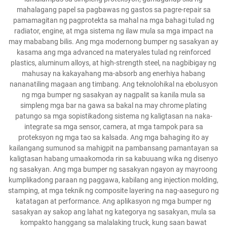
mahalagang papel sa pagbawas ng gastos sa pagre-repair sa
pamamagitan ng pagprotekta sa mahal na mga bahagi tulad ng
radiator, engine, at mga sistema ng ilaw mula sa mga impact na
may mababang bilis. Ang mga modernong bumper ng sasakyan ay
kasama ang mga advanced na materyales tulad ng reinforced
plastics, aluminum alloys, at high-strength steel, na nagbibigay ng
mahusay na kakayahang ma-absorb ang enerhiya habang
nananatiling magaan ang timbang. Ang teknolohikal na ebolusyon
ng mga bumper ng sasakyan ay nagpalit sa kanila mula sa
simpleng mga bar na gawa sa bakal na may chrome plating
patungo sa mga sopistikadong sistema ng kaligtasan na naka-
integrate sa mga sensor, camera, at mga tampok para sa
proteksyon ng mga tao sa kalsada. Ang mga bahaging ito ay
kailangang sumunod sa mahigpit na pambansang pamantayan sa
kaligtasan habang umaakomoda rin sa kabuuang wika ng disenyo
ng sasakyan. Ang mga bumper ng sasakyan ngayon ay mayroong
kumplikadong paraan ng paggawa, kabilang ang injection molding,
stamping, at mga teknik ng composite layering na nag-aaseguro ng
katatagan at performance. Ang aplikasyon ng mga bumper ng
sasakyan ay sakop ang lahat ng kategorya ng sasakyan, mula sa
kompakto hanggang sa malalaking truck, kung saan bawat