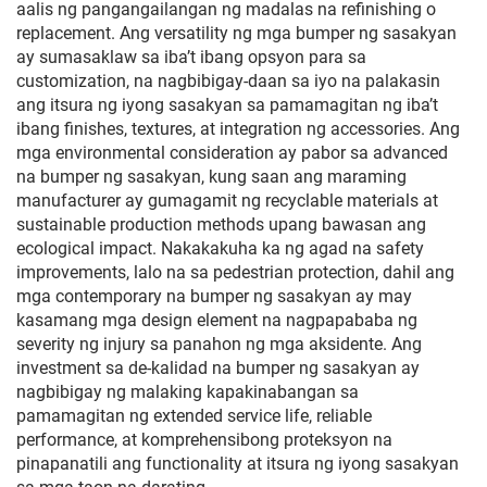
aalis ng pangangailangan ng madalas na refinishing o
replacement. Ang versatility ng mga bumper ng sasakyan
ay sumasaklaw sa iba’t ibang opsyon para sa
customization, na nagbibigay-daan sa iyo na palakasin
ang itsura ng iyong sasakyan sa pamamagitan ng iba’t
ibang finishes, textures, at integration ng accessories. Ang
mga environmental consideration ay pabor sa advanced
na bumper ng sasakyan, kung saan ang maraming
manufacturer ay gumagamit ng recyclable materials at
sustainable production methods upang bawasan ang
ecological impact. Nakakakuha ka ng agad na safety
improvements, lalo na sa pedestrian protection, dahil ang
mga contemporary na bumper ng sasakyan ay may
kasamang mga design element na nagpapababa ng
severity ng injury sa panahon ng mga aksidente. Ang
investment sa de-kalidad na bumper ng sasakyan ay
nagbibigay ng malaking kapakinabangan sa
pamamagitan ng extended service life, reliable
performance, at komprehensibong proteksyon na
pinapanatili ang functionality at itsura ng iyong sasakyan