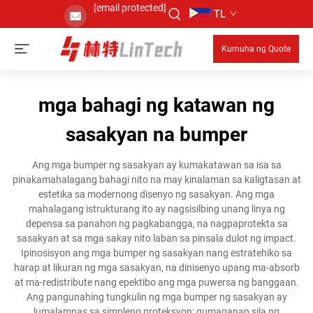
[email protected]
TL
Kumuha ng Quote
mga bahagi ng katawan ng
sasakyan na bumper
Ang mga bumper ng sasakyan ay kumakatawan sa isa sa
pinakamahalagang bahagi nito na may kinalaman sa kaligtasan at
estetika sa modernong disenyo ng sasakyan. Ang mga
mahalagang istrukturang ito ay nagsisilbing unang linya ng
depensa sa panahon ng pagkabangga, na nagpaprotekta sa
sasakyan at sa mga sakay nito laban sa pinsala dulot ng impact.
Ipinosisyon ang mga bumper ng sasakyan nang estratehiko sa
harap at likuran ng mga sasakyan, na dinisenyo upang ma-absorb
at ma-redistribute nang epektibo ang mga puwersa ng banggaan.
Ang pangunahing tungkulin ng mga bumper ng sasakyan ay
lumalampas sa simpleng proteksyon; gumaganap sila ng