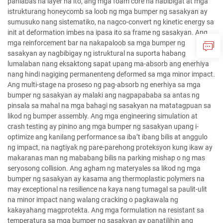
panlabas na layer na ito, ang mga foam core na nabibigat at mga
istrukturang honeycomb sa loob ng mga bumper ng sasakyan ay
sumusuko nang sistematiko, na nagco-convert ng kinetic energy sa
init at deformation imbes na ipasa ito sa frame ng sasakyan. Ang
mga reinforcement bar na nakapaloob sa mga bumper ng
sasakyan ay nagbibigay ng istruktural na suporta habang
lumalaban nang eksaktong sapat upang ma-absorb ang enerhiya
nang hindi nagiging permanenteng deformed sa mga minor impact.
Ang multi-stage na proseso ng pag-absorb ng enerhiya sa mga
bumper ng sasakyan ay malaki ang nagpapababa sa antas ng
pinsala sa mahal na mga bahagi ng sasakyan na matatagpuan sa
likod ng bumper assembly. Ang mga engineering simulation at
crash testing ay pinino ang mga bumper ng sasakyan upang i-
optimize ang kanilang performance sa iba’t ibang bilis at anggulo
ng impact, na nagtiyak ng pare-parehong proteksyon kung ikaw ay
makaranas man ng mababang bilis na parking mishap o ng mas
seryosong collision. Ang agham ng materyales sa likod ng mga
bumper ng sasakyan ay kasama ang thermoplastic polymers na
may exceptional na resilience na kaya nang tumagal sa paulit-ulit
na minor impact nang walang cracking o pagkawala ng
kakayahang magprotekta. Ang mga formulation na resistant sa
temperatura sa mga bumper ng sasakyan ay panatilihin ang