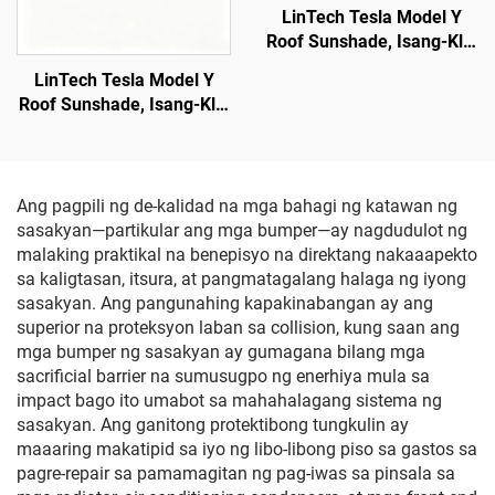
LinTech Tesla Model Y
Roof Sunshade, Isang-Klik
na Kontrol sa Boses,
LinTech Tesla Model Y
Proteksyon Laban sa Sila
Roof Sunshade, Isang-Klik
at UV
na Kontrol sa Boses,
Proteksyon Laban sa Sila
at UV
Ang pagpili ng de-kalidad na mga bahagi ng katawan ng
sasakyan—partikular ang mga bumper—ay nagdudulot ng
malaking praktikal na benepisyo na direktang nakaaapekto
sa kaligtasan, itsura, at pangmatagalang halaga ng iyong
sasakyan. Ang pangunahing kapakinabangan ay ang
superior na proteksyon laban sa collision, kung saan ang
mga bumper ng sasakyan ay gumagana bilang mga
sacrificial barrier na sumusugpo ng enerhiya mula sa
impact bago ito umabot sa mahahalagang sistema ng
sasakyan. Ang ganitong protektibong tungkulin ay
maaaring makatipid sa iyo ng libo-libong piso sa gastos sa
pagre-repair sa pamamagitan ng pag-iwas sa pinsala sa