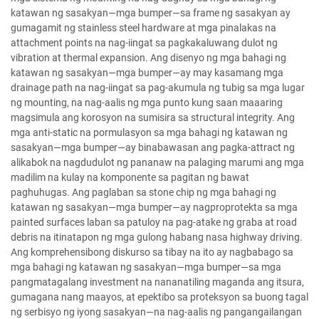
katawan ng sasakyan—mga bumper—sa frame ng sasakyan ay
gumagamit ng stainless steel hardware at mga pinalakas na
attachment points na nag-iingat sa pagkakaluwang dulot ng
vibration at thermal expansion. Ang disenyo ng mga bahagi ng
katawan ng sasakyan—mga bumper—ay may kasamang mga
drainage path na nag-iingat sa pag-akumula ng tubig sa mga lugar
ng mounting, na nag-aalis ng mga punto kung saan maaaring
magsimula ang korosyon na sumisira sa structural integrity. Ang
mga anti-static na pormulasyon sa mga bahagi ng katawan ng
sasakyan—mga bumper—ay binabawasan ang pagka-attract ng
alikabok na nagdudulot ng pananaw na palaging marumi ang mga
madilim na kulay na komponente sa pagitan ng bawat
paghuhugas. Ang paglaban sa stone chip ng mga bahagi ng
katawan ng sasakyan—mga bumper—ay nagproprotekta sa mga
painted surfaces laban sa patuloy na pag-atake ng graba at road
debris na itinatapon ng mga gulong habang nasa highway driving.
Ang komprehensibong diskurso sa tibay na ito ay nagbabago sa
mga bahagi ng katawan ng sasakyan—mga bumper—sa mga
pangmatagalang investment na nananatiling maganda ang itsura,
gumagana nang maayos, at epektibo sa proteksyon sa buong tagal
ng serbisyo ng iyong sasakyan—na nag-aalis ng pangangailangan