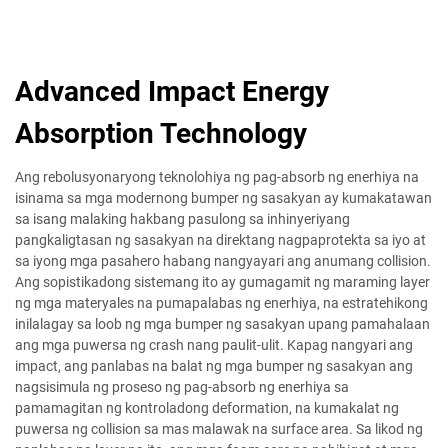
Advanced Impact Energy
Absorption Technology
Ang rebolusyonaryong teknolohiya ng pag-absorb ng enerhiya na
isinama sa mga modernong bumper ng sasakyan ay kumakatawan
sa isang malaking hakbang pasulong sa inhinyeriyang
pangkaligtasan ng sasakyan na direktang nagpaprotekta sa iyo at
sa iyong mga pasahero habang nangyayari ang anumang collision.
Ang sopistikadong sistemang ito ay gumagamit ng maraming layer
ng mga materyales na pumapalabas ng enerhiya, na estratehikong
inilalagay sa loob ng mga bumper ng sasakyan upang pamahalaan
ang mga puwersa ng crash nang paulit-ulit. Kapag nangyari ang
impact, ang panlabas na balat ng mga bumper ng sasakyan ang
nagsisimula ng proseso ng pag-absorb ng enerhiya sa
pamamagitan ng kontroladong deformation, na kumakalat ng
puwersa ng collision sa mas malawak na surface area. Sa likod ng