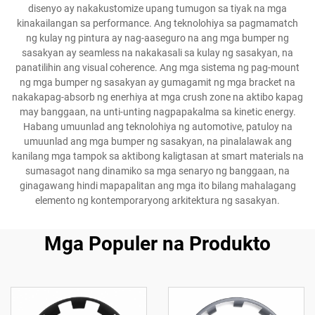
disenyo ay nakakustomize upang tumugon sa tiyak na mga
kinakailangan sa performance. Ang teknolohiya sa pagmamatch
ng kulay ng pintura ay nag-aaseguro na ang mga bumper ng
sasakyan ay seamless na nakakasali sa kulay ng sasakyan, na
panatilihin ang visual coherence. Ang mga sistema ng pag-mount
ng mga bumper ng sasakyan ay gumagamit ng mga bracket na
nakakapag-absorb ng enerhiya at mga crush zone na aktibo kapag
may banggaan, na unti-unting nagpapakalma sa kinetic energy.
Habang umuunlad ang teknolohiya ng automotive, patuloy na
umuunlad ang mga bumper ng sasakyan, na pinalalawak ang
kanilang mga tampok sa aktibong kaligtasan at smart materials na
sumasagot nang dinamiko sa mga senaryo ng banggaan, na
ginagawang hindi mapapalitan ang mga ito bilang mahalagang
elemento ng kontemporaryong arkitektura ng sasakyan.
Mga Populer na Produkto