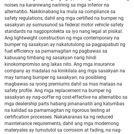
noises na karaniwang naririnig sa mga inferior na
alternatibo. Nakikinabang ka mula sa compliance sa
safety regulations, dahil ang mga certified na bumper ng
sasakyan ay sumusunod sa federal motor vehicle safety
standards na nagpoprotekta sa iyo nang legal at pisikal.
Ang lightweight construction ng mga contemporary na
bumper ng sasakyan ay nakatutulong sa pagpapabuti ng
fuel efficiency sa pamamagitan ng pagbawas sa
kabuuang timbang ng sasakyan nang hindi
kinokompromiso ang lakas nito. Ang mga insurance
company ay madalas na kinikilala ang mga sasakyan na
may tamang bumper ng sasakyan, na posibleng
magbawas sa iyong premiums dahil sa mas mataas na
safety profile. Ang mga replacement na bumper ng
sasakyan ay nag-ooffer ng cost-effective na alternatibo sa
mga dealership parts habang pinananatili ang katumbas
na kalidad sa pamamagitan ng rigorous testing at
certification processes. Nakakaranas ka ng reduced
maintenance requirements, dahil ang mga modernong
materyales ay tumututol sa corrosion at fading, na nag-