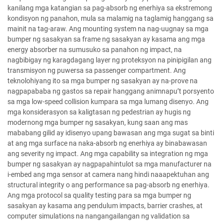
kanilang mga katangian sa pag-absorb ng enerhiya sa ekstremong
kondisyon ng panahon, mula sa malamig na taglamig hanggang sa
mainit na tag-araw. Ang mounting system na nag-uugnay sa mga
bumper ng sasakyan sa frame ng sasakyan ay kasama ang mga
energy absorber na sumusuko sa panahon ng impact, na
nagbibigay ng karagdagang layer ng proteksyon na pinipigilan ang
transmisyon ng puwersa sa passenger compartment. Ang
teknolohiyang ito sa mga bumper ng sasakyan ay na-prove na
nagpapababa ng gastos sa repair hanggang animnapu’t porsyento
sa mga low-speed collision kumpara sa mga lumang disenyo. Ang
mga konsiderasyon sa kaligtasan ng pedestrian ay hugis ng
modernong mga bumper ng sasakyan, kung saan ang mas
mababang gilid ay idisenyo upang bawasan ang mga sugat sa binti
at ang mga surface na naka-absorb ng enerhiya ay binabawasan
ang severity ng impact. Ang mga capability sa integration ng mga
bumper ng sasakyan ay nagpapahintulot sa mga manufacturer na
i-embed ang mga sensor at camera nang hindi naaapektuhan ang
structural integrity o ang performance sa pag-absorb ng enerhiya.
Ang mga protocol sa quality testing para sa mga bumper ng
sasakyan ay kasama ang pendulum impacts, barrier crashes, at
computer simulations na nangangailangan ng validation sa