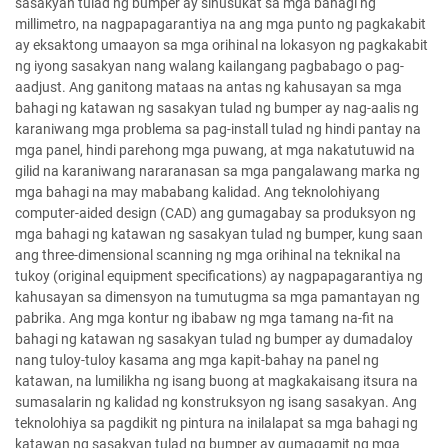
sasakyan tulad ng bumper ay sinusukat sa mga bahagi ng
millimetro, na nagpapagarantiya na ang mga punto ng pagkakabit
ay eksaktong umaayon sa mga orihinal na lokasyon ng pagkakabit
ng iyong sasakyan nang walang kailangang pagbabago o pag-
aadjust. Ang ganitong mataas na antas ng kahusayan sa mga
bahagi ng katawan ng sasakyan tulad ng bumper ay nag-aalis ng
karaniwang mga problema sa pag-install tulad ng hindi pantay na
mga panel, hindi parehong mga puwang, at mga nakatutuwid na
gilid na karaniwang nararanasan sa mga pangalawang marka ng
mga bahagi na may mababang kalidad. Ang teknolohiyang
computer-aided design (CAD) ang gumagabay sa produksyon ng
mga bahagi ng katawan ng sasakyan tulad ng bumper, kung saan
ang three-dimensional scanning ng mga orihinal na teknikal na
tukoy (original equipment specifications) ay nagpapagarantiya ng
kahusayan sa dimensyon na tumutugma sa mga pamantayan ng
pabrika. Ang mga kontur ng ibabaw ng mga tamang na-fit na
bahagi ng katawan ng sasakyan tulad ng bumper ay dumadaloy
nang tuloy-tuloy kasama ang mga kapit-bahay na panel ng
katawan, na lumilikha ng isang buong at magkakaisang itsura na
sumasalarin ng kalidad ng konstruksyon ng isang sasakyan. Ang
teknolohiya sa pagdikit ng pintura na inilalapat sa mga bahagi ng
katawan ng sasakyan tulad ng bumper ay gumagamit ng mga