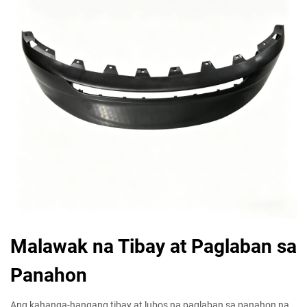
Malawak na Tibay at Paglaban sa
Panahon
Ang kahanga-hangang tibay at lubos na paglaban sa panahon na