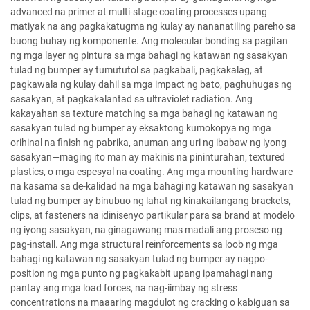
advanced na primer at multi-stage coating processes upang
matiyak na ang pagkakatugma ng kulay ay nananatiling pareho sa
buong buhay ng komponente. Ang molecular bonding sa pagitan
ng mga layer ng pintura sa mga bahagi ng katawan ng sasakyan
tulad ng bumper ay tumututol sa pagkabali, pagkakalag, at
pagkawala ng kulay dahil sa mga impact ng bato, paghuhugas ng
sasakyan, at pagkakalantad sa ultraviolet radiation. Ang
kakayahan sa texture matching sa mga bahagi ng katawan ng
sasakyan tulad ng bumper ay eksaktong kumokopya ng mga
orihinal na finish ng pabrika, anuman ang uri ng ibabaw ng iyong
sasakyan—maging ito man ay makinis na pininturahan, textured
plastics, o mga espesyal na coating. Ang mga mounting hardware
na kasama sa de-kalidad na mga bahagi ng katawan ng sasakyan
tulad ng bumper ay binubuo ng lahat ng kinakailangang brackets,
clips, at fasteners na idinisenyo partikular para sa brand at modelo
ng iyong sasakyan, na ginagawang mas madali ang proseso ng
pag-install. Ang mga structural reinforcements sa loob ng mga
bahagi ng katawan ng sasakyan tulad ng bumper ay nagpo-
position ng mga punto ng pagkakabit upang ipamahagi nang
pantay ang mga load forces, na nag-iimbay ng stress
concentrations na maaaring magdulot ng cracking o kabiguan sa