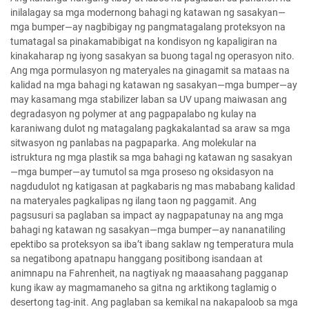
inilalagay sa mga modernong bahagi ng katawan ng sasakyan—
mga bumper—ay nagbibigay ng pangmatagalang proteksyon na
tumatagal sa pinakamabibigat na kondisyon ng kapaligiran na
kinakaharap ng iyong sasakyan sa buong tagal ng operasyon nito.
Ang mga pormulasyon ng materyales na ginagamit sa mataas na
kalidad na mga bahagi ng katawan ng sasakyan—mga bumper—ay
may kasamang mga stabilizer laban sa UV upang maiwasan ang
degradasyon ng polymer at ang pagpapalabo ng kulay na
karaniwang dulot ng matagalang pagkakalantad sa araw sa mga
sitwasyon ng panlabas na pagpaparka. Ang molekular na
istruktura ng mga plastik sa mga bahagi ng katawan ng sasakyan
—mga bumper—ay tumutol sa mga proseso ng oksidasyon na
nagdudulot ng katigasan at pagkabaris ng mas mababang kalidad
na materyales pagkalipas ng ilang taon ng paggamit. Ang
pagsusuri sa paglaban sa impact ay nagpapatunay na ang mga
bahagi ng katawan ng sasakyan—mga bumper—ay nananatiling
epektibo sa proteksyon sa iba’t ibang saklaw ng temperatura mula
sa negatibong apatnapu hanggang positibong isandaan at
animnapu na Fahrenheit, na nagtiyak ng maaasahang pagganap
kung ikaw ay magmamaneho sa gitna ng arktikong taglamig o
desertong tag-init. Ang paglaban sa kemikal na nakapaloob sa mga