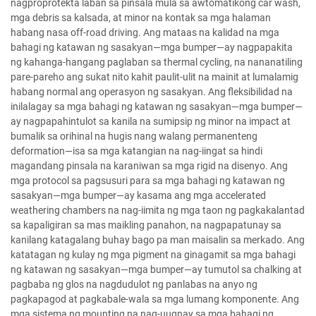
nagproprotekta laban sa pinsala mula sa awtomatikong car wash,
mga debris sa kalsada, at minor na kontak sa mga halaman
habang nasa off-road driving. Ang mataas na kalidad na mga
bahagi ng katawan ng sasakyan—mga bumper—ay nagpapakita
ng kahanga-hangang paglaban sa thermal cycling, na nananatiling
pare-pareho ang sukat nito kahit paulit-ulit na mainit at lumalamig
habang normal ang operasyon ng sasakyan. Ang fleksibilidad na
inilalagay sa mga bahagi ng katawan ng sasakyan—mga bumper—
ay nagpapahintulot sa kanila na sumipsip ng minor na impact at
bumalik sa orihinal na hugis nang walang permanenteng
deformation—isa sa mga katangian na nag-iingat sa hindi
magandang pinsala na karaniwan sa mga rigid na disenyo. Ang
mga protocol sa pagsusuri para sa mga bahagi ng katawan ng
sasakyan—mga bumper—ay kasama ang mga accelerated
weathering chambers na nag-iimita ng mga taon ng pagkakalantad
sa kapaligiran sa mas maikling panahon, na nagpapatunay sa
kanilang katagalang buhay bago pa man maisalin sa merkado. Ang
katatagan ng kulay ng mga pigment na ginagamit sa mga bahagi
ng katawan ng sasakyan—mga bumper—ay tumutol sa chalking at
pagbaba ng glos na nagdudulot ng panlabas na anyo ng
pagkapagod at pagkabale-wala sa mga lumang komponente. Ang
mga sistema ng mounting na nag-uugnay sa mga bahagi ng