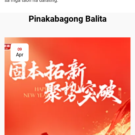
sa mga taon na darating.
Pinakabagong Balita
09
Apr