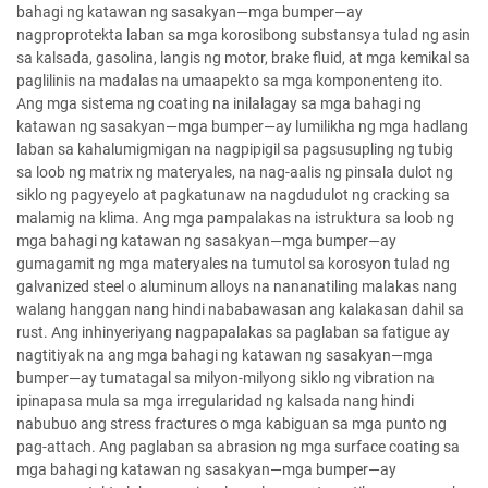
bahagi ng katawan ng sasakyan—mga bumper—ay
nagproprotekta laban sa mga korosibong substansya tulad ng asin
sa kalsada, gasolina, langis ng motor, brake fluid, at mga kemikal sa
paglilinis na madalas na umaapekto sa mga komponenteng ito.
Ang mga sistema ng coating na inilalagay sa mga bahagi ng
katawan ng sasakyan—mga bumper—ay lumilikha ng mga hadlang
laban sa kahalumigmigan na nagpipigil sa pagsusupling ng tubig
sa loob ng matrix ng materyales, na nag-aalis ng pinsala dulot ng
siklo ng pagyeyelo at pagkatunaw na nagdudulot ng cracking sa
malamig na klima. Ang mga pampalakas na istruktura sa loob ng
mga bahagi ng katawan ng sasakyan—mga bumper—ay
gumagamit ng mga materyales na tumutol sa korosyon tulad ng
galvanized steel o aluminum alloys na nananatiling malakas nang
walang hanggan nang hindi nababawasan ang kalakasan dahil sa
rust. Ang inhinyeriyang nagpapalakas sa paglaban sa fatigue ay
nagtitiyak na ang mga bahagi ng katawan ng sasakyan—mga
bumper—ay tumatagal sa milyon-milyong siklo ng vibration na
ipinapasa mula sa mga irregularidad ng kalsada nang hindi
nabubuo ang stress fractures o mga kabiguan sa mga punto ng
pag-attach. Ang paglaban sa abrasion ng mga surface coating sa
mga bahagi ng katawan ng sasakyan—mga bumper—ay