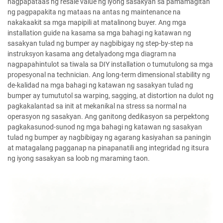
nagpapataas ng resale value ng iyong sasakyan sa pamamagitan
ng pagpapakita ng mataas na antas ng maintenance na
nakakaakit sa mga mapipili at matalinong buyer. Ang mga
installation guide na kasama sa mga bahagi ng katawan ng
sasakyan tulad ng bumper ay nagbibigay ng step-by-step na
instruksyon kasama ang detalyadong mga diagram na
nagpapahintulot sa tiwala sa DIY installation o tumutulong sa mga
propesyonal na technician. Ang long-term dimensional stability ng
de-kalidad na mga bahagi ng katawan ng sasakyan tulad ng
bumper ay tumututol sa warping, sagging, at distortion na dulot ng
pagkakalantad sa init at mekanikal na stress sa normal na
operasyon ng sasakyan. Ang ganitong dedikasyon sa perpektong
pagkakasunod-sunod ng mga bahagi ng katawan ng sasakyan
tulad ng bumper ay nagbibigay ng agarang kasiyahan sa paningin
at matagalang pagganap na pinapanatili ang integridad ng itsura
ng iyong sasakyan sa loob ng maraming taon.