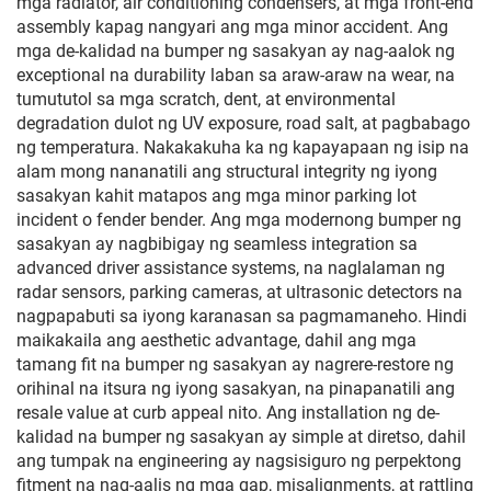
mga radiator, air conditioning condensers, at mga front-end
assembly kapag nangyari ang mga minor accident. Ang
mga de-kalidad na bumper ng sasakyan ay nag-aalok ng
exceptional na durability laban sa araw-araw na wear, na
tumututol sa mga scratch, dent, at environmental
degradation dulot ng UV exposure, road salt, at pagbabago
ng temperatura. Nakakakuha ka ng kapayapaan ng isip na
alam mong nananatili ang structural integrity ng iyong
sasakyan kahit matapos ang mga minor parking lot
incident o fender bender. Ang mga modernong bumper ng
sasakyan ay nagbibigay ng seamless integration sa
advanced driver assistance systems, na naglalaman ng
radar sensors, parking cameras, at ultrasonic detectors na
nagpapabuti sa iyong karanasan sa pagmamaneho. Hindi
maikakaila ang aesthetic advantage, dahil ang mga
tamang fit na bumper ng sasakyan ay nagrere-restore ng
orihinal na itsura ng iyong sasakyan, na pinapanatili ang
resale value at curb appeal nito. Ang installation ng de-
kalidad na bumper ng sasakyan ay simple at diretso, dahil
ang tumpak na engineering ay nagsisiguro ng perpektong
fitment na nag-aalis ng mga gap, misalignments, at rattling