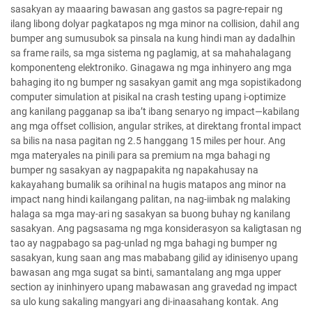
sasakyan ay maaaring bawasan ang gastos sa pagre-repair ng
ilang libong dolyar pagkatapos ng mga minor na collision, dahil ang
bumper ang sumusubok sa pinsala na kung hindi man ay dadalhin
sa frame rails, sa mga sistema ng paglamig, at sa mahahalagang
komponenteng elektroniko. Ginagawa ng mga inhinyero ang mga
bahaging ito ng bumper ng sasakyan gamit ang mga sopistikadong
computer simulation at pisikal na crash testing upang i-optimize
ang kanilang pagganap sa iba’t ibang senaryo ng impact—kabilang
ang mga offset collision, angular strikes, at direktang frontal impact
sa bilis na nasa pagitan ng 2.5 hanggang 15 miles per hour. Ang
mga materyales na pinili para sa premium na mga bahagi ng
bumper ng sasakyan ay nagpapakita ng napakahusay na
kakayahang bumalik sa orihinal na hugis matapos ang minor na
impact nang hindi kailangang palitan, na nag-iimbak ng malaking
halaga sa mga may-ari ng sasakyan sa buong buhay ng kanilang
sasakyan. Ang pagsasama ng mga konsiderasyon sa kaligtasan ng
tao ay nagpabago sa pag-unlad ng mga bahagi ng bumper ng
sasakyan, kung saan ang mas mababang gilid ay idinisenyo upang
bawasan ang mga sugat sa binti, samantalang ang mga upper
section ay ininhinyero upang mabawasan ang gravedad ng impact
sa ulo kung sakaling mangyari ang di-inaasahang kontak. Ang