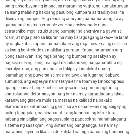
pang-absorbsyon ng impact sa maraming yugto, na kumakatawan
sa isang malaking hakbang pasulong kumpara sa tradisyonal na
disenyo ng bumper. Ang rebolusyonaryong pamamaraang ito ay
gumagamit ng mga crumple zone na posisyonado nang
estratehiko, mga istrukturang pumipigil sa enerhiya na gawa sa
foam, at mga plato sa likuran na may karagdagang lakas—na lahat
ay nagkakabisa upang pamahalaan ang mga puwersa ng collision
sa isang kontrolado at maikliang paraan. Kapag natamaan ang
iyong sasakyan, ang mga bahagi ng bumper ng sasakyan ay
nagsisimula ng isang maingat na inihandang pagpapatakbo ng
enerhiya: una, ang panlabas na takip ay lumalukot upang
ipamahagi ang puwersa sa mas malawak na lugar ng ibabaw;
sumunod, ang espesyal na materyales na foam ay kinokompress
upang i-convert ang kinetic energy sa init sa pamamagitan ng
kontroladong deformasyon. Ang bar na may karagdagang lakas—
karaniwang ginawa mula sa mataas na kalidad na bakal o
aluminum na katumbas ng gamit sa aerospace—ay nagbibigay ng
huling tanggulan, na pinapanatili ang kabuuan ng istruktura
habang pinipigilan ang pagsusuplang papasok sa mahahalagang
sistema ng sasakyan. Ang sistemang pangtanggulan na may
maraming layer na likas sa de-kalidad na mga bahagi ng bumper ng