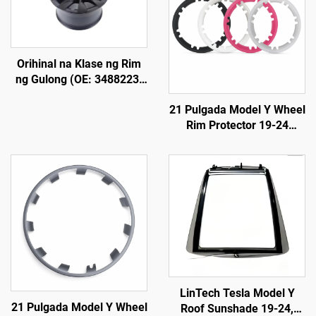
Orihinal na Klase ng Rim
ng Gulong (OE: 3488223-
00-A) para sa Model Y,
21 Pulgada Model Y Wheel
Ginawa mula sa Aluminum
Rim Protector 19-24
Alloy na Pinagpalo,
LinTech
Mataas na Presisyon,
Katugma sa Orihinal na
Lug Nuts at Sistema ng
Preno, Para sa Palitan at
Pag-customize
LinTech Tesla Model Y
21 Pulgada Model Y Wheel
Roof Sunshade 19-24,