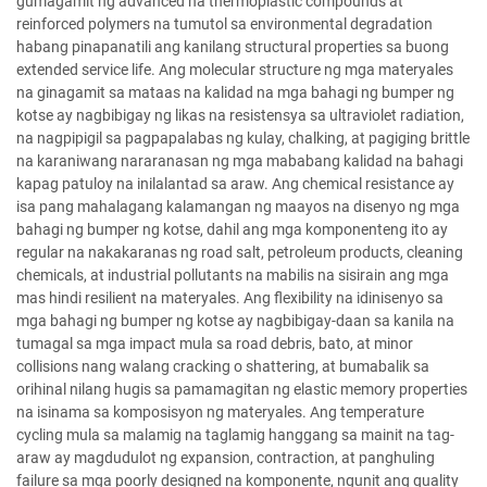
gumagamit ng advanced na thermoplastic compounds at
reinforced polymers na tumutol sa environmental degradation
habang pinapanatili ang kanilang structural properties sa buong
extended service life. Ang molecular structure ng mga materyales
na ginagamit sa mataas na kalidad na mga bahagi ng bumper ng
kotse ay nagbibigay ng likas na resistensya sa ultraviolet radiation,
na nagpipigil sa pagpapalabas ng kulay, chalking, at pagiging brittle
na karaniwang nararanasan ng mga mababang kalidad na bahagi
kapag patuloy na inilalantad sa araw. Ang chemical resistance ay
isa pang mahalagang kalamangan ng maayos na disenyo ng mga
bahagi ng bumper ng kotse, dahil ang mga komponenteng ito ay
regular na nakakaranas ng road salt, petroleum products, cleaning
chemicals, at industrial pollutants na mabilis na sisirain ang mga
mas hindi resilient na materyales. Ang flexibility na idinisenyo sa
mga bahagi ng bumper ng kotse ay nagbibigay-daan sa kanila na
tumagal sa mga impact mula sa road debris, bato, at minor
collisions nang walang cracking o shattering, at bumabalik sa
orihinal nilang hugis sa pamamagitan ng elastic memory properties
na isinama sa komposisyon ng materyales. Ang temperature
cycling mula sa malamig na taglamig hanggang sa mainit na tag-
araw ay magdudulot ng expansion, contraction, at panghuling
failure sa mga poorly designed na komponente, ngunit ang quality