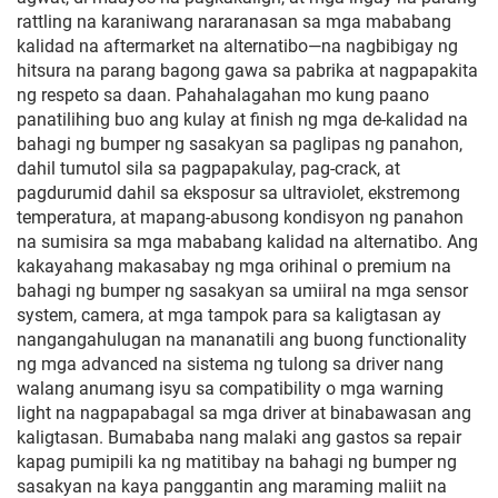
rattling na karaniwang nararanasan sa mga mababang
kalidad na aftermarket na alternatibo—na nagbibigay ng
hitsura na parang bagong gawa sa pabrika at nagpapakita
ng respeto sa daan. Pahahalagahan mo kung paano
panatilihing buo ang kulay at finish ng mga de-kalidad na
bahagi ng bumper ng sasakyan sa paglipas ng panahon,
dahil tumutol sila sa pagpapakulay, pag-crack, at
pagdurumid dahil sa eksposur sa ultraviolet, ekstremong
temperatura, at mapang-abusong kondisyon ng panahon
na sumisira sa mga mababang kalidad na alternatibo. Ang
kakayahang makasabay ng mga orihinal o premium na
bahagi ng bumper ng sasakyan sa umiiral na mga sensor
system, camera, at mga tampok para sa kaligtasan ay
nangangahulugan na mananatili ang buong functionality
ng mga advanced na sistema ng tulong sa driver nang
walang anumang isyu sa compatibility o mga warning
light na nagpapabagal sa mga driver at binabawasan ang
kaligtasan. Bumababa nang malaki ang gastos sa repair
kapag pumipili ka ng matitibay na bahagi ng bumper ng
sasakyan na kaya panggantin ang maraming maliit na