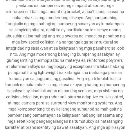
panlabas na bumper cover, mga impact absorber, mga
reinforcement bar, mga mounting bracket, at iba’t ibang sensor na
nakaimbak sa mga modernong disenyo. Ang pangunahing
tungkulin ng mga bahagi ng bumper ng sasakyan ay lumalampas
sa simpleng hitsura, dahil ito ay partikular na idinisenyo upang
abusuhin at ipamahagi ang mga pwersa ng impact sa panahon ng
mga low-speed collision, na nangangalaga sa istruktural na
integridad ng sasakyan at sa kaligtasan ng mga pasahero sa loob
nito. Ang mga modernong bahagi ng bumper ng sasakyan ay
gumagamit ng thermoplastic na materyales, reinforced polymers,
at aluminum alloys na nagbibigay ng exceptional na lakas habang
pinapanatili ang lightweight na katangian na mahalaga para sa
kahusayan sa paggamit ng gasolina. Ang mga teknolohikal na
tampok na nakaimbak sa mga kasalukuyang bahagi ng bumper ng
sasakyan ay kinabibilangan ng parking sensors, mga sistema ng
collision detection, mga radar unit para sa adaptive cruise control,
at mga camera para sa surround-view monitoring systems. Ang
mga komponenteng ito ay kailangang sumunod sa mahigpit na
pambansang pamantayan sa kaligtasan habang isinasama ang
mga estetikong pangangailangan na tumutukoy sa natatanging
karakter at brand identity ng bawat sasakyan. Ang mga aplikasyon