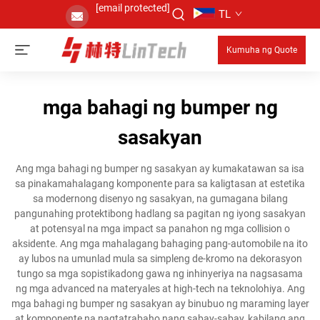
[email protected]
TL
Kumuha ng Quote
mga bahagi ng bumper ng
sasakyan
Ang mga bahagi ng bumper ng sasakyan ay kumakatawan sa isa
sa pinakamahalagang komponente para sa kaligtasan at estetika
sa modernong disenyo ng sasakyan, na gumagana bilang
pangunahing protektibong hadlang sa pagitan ng iyong sasakyan
at potensyal na mga impact sa panahon ng mga collision o
aksidente. Ang mga mahalagang bahaging pang-automobile na ito
ay lubos na umunlad mula sa simpleng de-kromo na dekorasyon
tungo sa mga sopistikadong gawa ng inhinyeriya na nagsasama
ng mga advanced na materyales at high-tech na teknolohiya. Ang
mga bahagi ng bumper ng sasakyan ay binubuo ng maraming layer
at komponente na nagtatrabaho nang sabay-sabay, kabilang ang