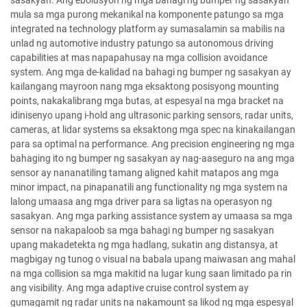
sasakyan. Ang ebolusyon ng mga bahagi ng bumper ng sasakyan
mula sa mga purong mekanikal na komponente patungo sa mga
integrated na technology platform ay sumasalamin sa mabilis na
unlad ng automotive industry patungo sa autonomous driving
capabilities at mas napapahusay na mga collision avoidance
system. Ang mga de-kalidad na bahagi ng bumper ng sasakyan ay
kailangang mayroon nang mga eksaktong posisyong mounting
points, nakakalibrang mga butas, at espesyal na mga bracket na
idinisenyo upang i-hold ang ultrasonic parking sensors, radar units,
cameras, at lidar systems sa eksaktong mga spec na kinakailangan
para sa optimal na performance. Ang precision engineering ng mga
bahaging ito ng bumper ng sasakyan ay nag-aaseguro na ang mga
sensor ay nananatiling tamang aligned kahit matapos ang mga
minor impact, na pinapanatili ang functionality ng mga system na
lalong umaasa ang mga driver para sa ligtas na operasyon ng
sasakyan. Ang mga parking assistance system ay umaasa sa mga
sensor na nakapaloob sa mga bahagi ng bumper ng sasakyan
upang makadetekta ng mga hadlang, sukatin ang distansya, at
magbigay ng tunog o visual na babala upang maiwasan ang mahal
na mga collision sa mga makitid na lugar kung saan limitado pa rin
ang visibility. Ang mga adaptive cruise control system ay
gumagamit ng radar units na nakamount sa likod ng mga espesyal