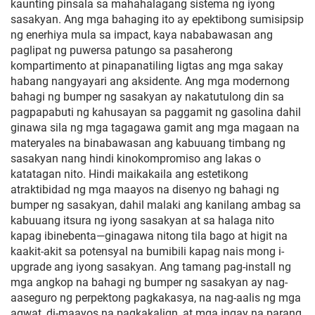
kaunting pinsala sa mahahalagang sistema ng iyong
sasakyan. Ang mga bahaging ito ay epektibong sumisipsip
ng enerhiya mula sa impact, kaya nababawasan ang
paglipat ng puwersa patungo sa pasaherong
kompartimento at pinapanatiling ligtas ang mga sakay
habang nangyayari ang aksidente. Ang mga modernong
bahagi ng bumper ng sasakyan ay nakatutulong din sa
pagpapabuti ng kahusayan sa paggamit ng gasolina dahil
ginawa sila ng mga tagagawa gamit ang mga magaan na
materyales na binabawasan ang kabuuang timbang ng
sasakyan nang hindi kinokompromiso ang lakas o
katatagan nito. Hindi maikakaila ang estetikong
atraktibidad ng mga maayos na disenyo ng bahagi ng
bumper ng sasakyan, dahil malaki ang kanilang ambag sa
kabuuang itsura ng iyong sasakyan at sa halaga nito
kapag ibinebenta—ginagawa nitong tila bago at higit na
kaakit-akit sa potensyal na bumibili kapag nais mong i-
upgrade ang iyong sasakyan. Ang tamang pag-install ng
mga angkop na bahagi ng bumper ng sasakyan ay nag-
aaseguro ng perpektong pagkakasya, na nag-aalis ng mga
agwat, di-maayos na pagkakalign, at mga ingay na parang