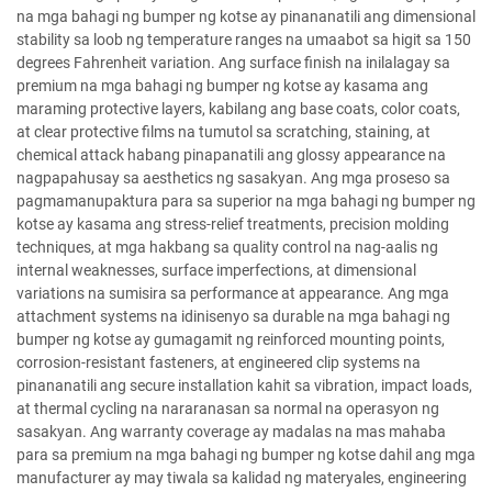
na mga bahagi ng bumper ng kotse ay pinananatili ang dimensional
stability sa loob ng temperature ranges na umaabot sa higit sa 150
degrees Fahrenheit variation. Ang surface finish na inilalagay sa
premium na mga bahagi ng bumper ng kotse ay kasama ang
maraming protective layers, kabilang ang base coats, color coats,
at clear protective films na tumutol sa scratching, staining, at
chemical attack habang pinapanatili ang glossy appearance na
nagpapahusay sa aesthetics ng sasakyan. Ang mga proseso sa
pagmamanupaktura para sa superior na mga bahagi ng bumper ng
kotse ay kasama ang stress-relief treatments, precision molding
techniques, at mga hakbang sa quality control na nag-aalis ng
internal weaknesses, surface imperfections, at dimensional
variations na sumisira sa performance at appearance. Ang mga
attachment systems na idinisenyo sa durable na mga bahagi ng
bumper ng kotse ay gumagamit ng reinforced mounting points,
corrosion-resistant fasteners, at engineered clip systems na
pinananatili ang secure installation kahit sa vibration, impact loads,
at thermal cycling na nararanasan sa normal na operasyon ng
sasakyan. Ang warranty coverage ay madalas na mas mahaba
para sa premium na mga bahagi ng bumper ng kotse dahil ang mga
manufacturer ay may tiwala sa kalidad ng materyales, engineering