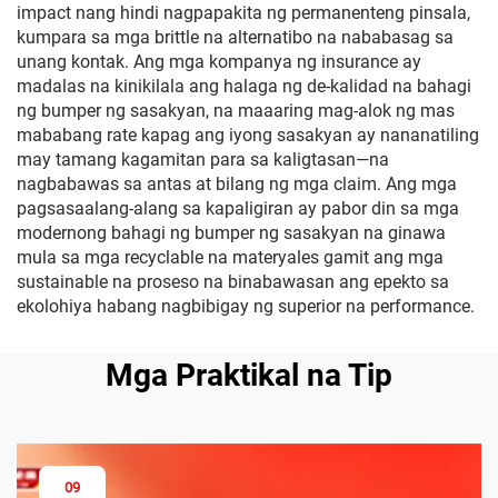
impact nang hindi nagpapakita ng permanenteng pinsala,
kumpara sa mga brittle na alternatibo na nababasag sa
unang kontak. Ang mga kompanya ng insurance ay
madalas na kinikilala ang halaga ng de-kalidad na bahagi
ng bumper ng sasakyan, na maaaring mag-alok ng mas
mababang rate kapag ang iyong sasakyan ay nananatiling
may tamang kagamitan para sa kaligtasan—na
nagbabawas sa antas at bilang ng mga claim. Ang mga
pagsasaalang-alang sa kapaligiran ay pabor din sa mga
modernong bahagi ng bumper ng sasakyan na ginawa
mula sa mga recyclable na materyales gamit ang mga
sustainable na proseso na binabawasan ang epekto sa
ekolohiya habang nagbibigay ng superior na performance.
Mga Praktikal na Tip
09