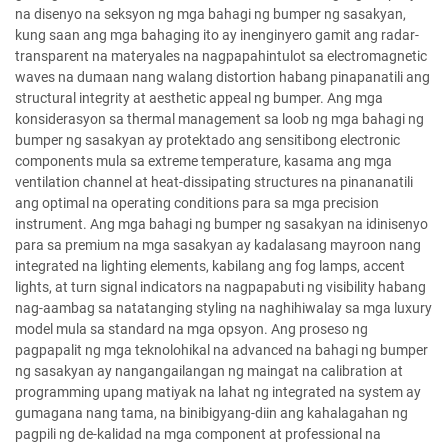
na disenyo na seksyon ng mga bahagi ng bumper ng sasakyan,
kung saan ang mga bahaging ito ay inenginyero gamit ang radar-
transparent na materyales na nagpapahintulot sa electromagnetic
waves na dumaan nang walang distortion habang pinapanatili ang
structural integrity at aesthetic appeal ng bumper. Ang mga
konsiderasyon sa thermal management sa loob ng mga bahagi ng
bumper ng sasakyan ay protektado ang sensitibong electronic
components mula sa extreme temperature, kasama ang mga
ventilation channel at heat-dissipating structures na pinananatili
ang optimal na operating conditions para sa mga precision
instrument. Ang mga bahagi ng bumper ng sasakyan na idinisenyo
para sa premium na mga sasakyan ay kadalasang mayroon nang
integrated na lighting elements, kabilang ang fog lamps, accent
lights, at turn signal indicators na nagpapabuti ng visibility habang
nag-aambag sa natatanging styling na naghihiwalay sa mga luxury
model mula sa standard na mga opsyon. Ang proseso ng
pagpapalit ng mga teknolohikal na advanced na bahagi ng bumper
ng sasakyan ay nangangailangan ng maingat na calibration at
programming upang matiyak na lahat ng integrated na system ay
gumagana nang tama, na binibigyang-diin ang kahalagahan ng
pagpili ng de-kalidad na mga component at professional na