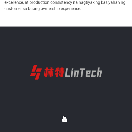
excellence, at production consistency na nagtiyak ng kasiyahan ng
customer sa buong ownership experience.