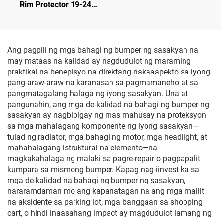
Rim Protector 19-24
Isang-Klik na Kontrol sa
LinTech
Boses, Proteksyon Laban
sa Sila at UV
Ang pagpili ng mga bahagi ng bumper ng sasakyan na
may mataas na kalidad ay nagdudulot ng maraming
praktikal na benepisyo na direktang nakaaapekto sa iyong
pang-araw-araw na karanasan sa pagmamaneho at sa
pangmatagalang halaga ng iyong sasakyan. Una at
pangunahin, ang mga de-kalidad na bahagi ng bumper ng
sasakyan ay nagbibigay ng mas mahusay na proteksyon
sa mga mahalagang komponente ng iyong sasakyan—
tulad ng radiator, mga bahagi ng motor, mga headlight, at
mahahalagang istruktural na elemento—na
magkakahalaga ng malaki sa pagre-repair o pagpapalit
kumpara sa mismong bumper. Kapag nag-iinvest ka sa
mga de-kalidad na bahagi ng bumper ng sasakyan,
nararamdaman mo ang kapanatagan na ang mga maliit
na aksidente sa parking lot, mga banggaan sa shopping
cart, o hindi inaasahang impact ay magdudulot lamang ng