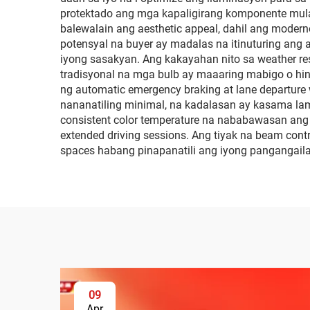
protektado ang mga kapaligirang komponente mula
balewalain ang aesthetic appeal, dahil ang modern
potensyal na buyer ay madalas na itinuturing ang 
iyong sasakyan. Ang kakayahan nito sa weather r
tradisyonal na mga bulb ay maaaring mabigo o hin
ng automatic emergency braking at lane departur
nananatiling minimal, na kadalasan ay kasama lam
consistent color temperature na nababawasan ang
extended driving sessions. Ang tiyak na beam contr
spaces habang pinapanatili ang iyong pangangailan
09
Apr