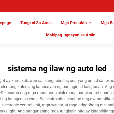
epage
Tungkol Sa Amin
Mga Produkto
Mga Ba
Makipag-ugnayan sa Amin
sistema ng ilaw ng auto led
ht ay kumakatawan sa isang rebolusyonaryong unlad sa teknolo
nong kotse ang kahusayan ng paningin at kaligtasan. Ang so
ED kasama ang mga madunong sistemang pangkontrol upang 
ad ng halogen o xenon. Sa sentro nito, binubuo ang awtomatik
 electronic control unit, mga sensor, at mga adaptibong m
akalight. Ang pangunahing mga tungkulin nito ay kinabibilang