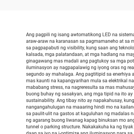
Pinagpalo, Mataas na
Presisyon, Katugma sa
Orihinal na Lug Nuts at
Sistema ng Preno, Para
Ang pagpili ng isang awtomatikong LED na sistem
araw-araw na karanasan sa pagmamaneho at sa 
sa Palitan at Pag-
sa pagpapabuti ng visibility, kung saan ang tek
customize
kalsada, mga palatandaan, at mga hadlang na may
ginagawang mas madali ang pagtukoy sa mga pote
iluminasyon ay nagpapalawig ng iyong oras ng re
segundo ay mahalaga. Ang pagtitipid sa enerhiya 
mas kaunti na kapangyarihan mula sa elektrikal 
mababang stress, na nagreresulta sa mas mahusay
buong buhay ng sasakyan, ang mga tipid na ito 
sustainability. Ang tibay nito ay napakahusay, k
nangangahulugan na maaaring hindi mo na kailang
sa paulit-ulit na gastos at kaguluhan ng madalas n
ng agarang buong liwanag kapag binuksan mo ang
tunnel o parking structure. Nakakakuha ka ng tiya
daan sa iyo na i-optimize ang iluminasyon para s