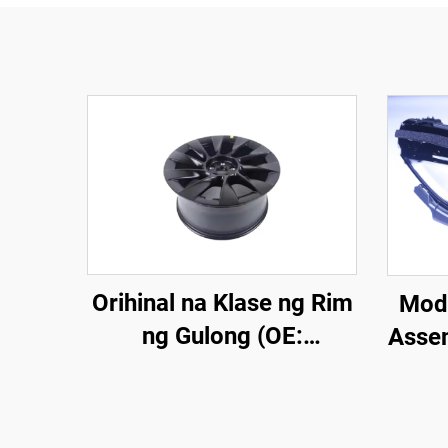
Orihinal na Klase ng Rim
Mode
ng Gulong (OE:
Asse
3488223-00-A) para sa
Model Y, Ginawa mula sa
Aluminum Alloy na