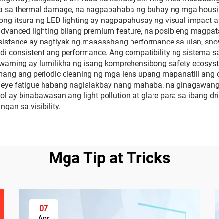
 sa thermal damage, na nagpapahaba ng buhay ng mga housing,
ong itsura ng LED lighting ay nagpapahusay ng visual impact 
advanced lighting bilang premium feature, na posibleng magpa
esistance ay nagtiyak ng maaasahang performance sa ulan, sno
di consistent ang performance. Ang compatibility ng sistema 
e warning ay lumilikha ng isang komprehensibong safety ecosy
ang ang periodic cleaning ng mga lens upang mapanatili ang op
 eye fatigue habang naglalakbay nang mahaba, na ginagawang 
ol ay binabawasan ang light pollution at glare para sa ibang d
gan sa visibility.
Mga Tip at Tricks
07
Apr