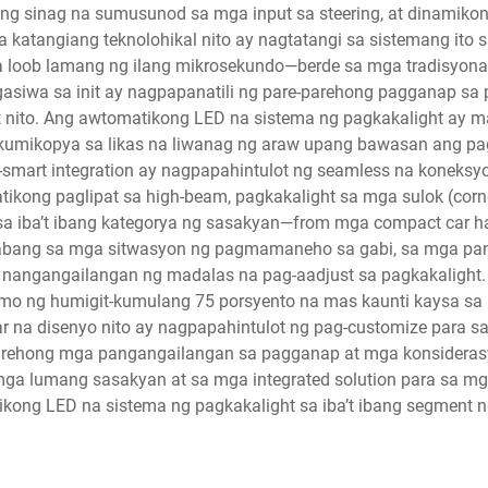
n ng sinag na sumusunod sa mga input sa steering, at dinamiko
a katangiang teknolohikal nito ay nagtatangi sa sistemang i
sa loob lamang ng ilang mikrosekundo—berde sa mga tradisyon
siwa sa init ay nagpapanatili ng pare-parehong pagganap sa p
ito. Ang awtomatikong LED na sistema ng pagkakalight ay may
kumikopya sa likas na liwanag ng araw upang bawasan ang 
art integration ay nagpapahintulot ng seamless na koneksyo
ong paglipat sa high-beam, pagkakalight sa mga sulok (corne
sa iba’t ibang kategorya ng sasakyan—from mga compact car ha
kinabang sa mga sitwasyon ng pagmamaneho sa gabi, sa mga p
na nangangailangan ng madalas na pag-aadjust sa pagkakalight.
o ng humigit-kumulang 75 porsyento na mas kaunti kaysa sa 
 na disenyo nito ay nagpapahintulot ng pag-customize para sa 
ehong mga pangangailangan sa pagganap at mga konsiderasyon s
 mga lumang sasakyan at sa mga integrated solution para sa
kong LED na sistema ng pagkakalight sa iba’t ibang segment ng