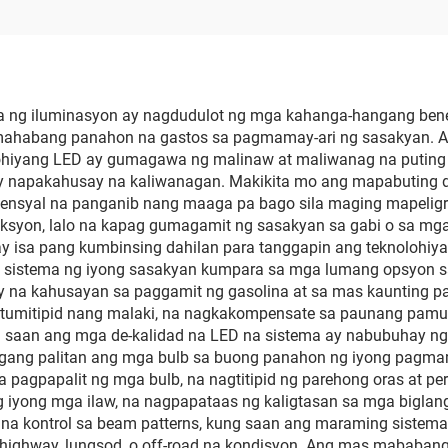
Pabalik na Bumper
sa Pabrika para sa
Model 3 (Refreshe
1582571-SC-
a ng iluminasyon ay nagdudulot ng mga kahanga-hangang bene
mahabang panahon na gastos sa pagmamay-ari ng sasakyan. 
nolohiyang LED ay gumagawa ng malinaw at maliwanag na putin
 napakahusay na kaliwanagan. Makikita mo ang mapabuting dept
nsyal na panganib nang maaga pa bago sila maging mapeligro
aksyon, lalo na kapag gumagamit ng sasakyan sa gabi o sa mga
ay isa pang kumbinsing dahilan para tanggapin ang teknolohiy
na sistema ng iyong sasakyan kumpara sa mga lumang opsyon sa
 na kahusayan sa paggamit ng gasolina at sa mas kaunting pa
ay tumitipid nang malaki, na nagkakompensate sa paunang pa
ung saan ang mga de-kalidad na LED na sistema ay nabubuhay n
ang palitan ang mga bulb sa buong panahon ng iyong pagmama
a pagpapalit ng mga bulb, na nagtitipid ng parehong oras at pe
 iyong mga ilaw, na nagpapataas ng kaligtasan sa mga biglan
k na kontrol sa beam patterns, kung saan ang maraming sistema
a highway, lungsod, o off-road na kondisyon. Ang mas mababan