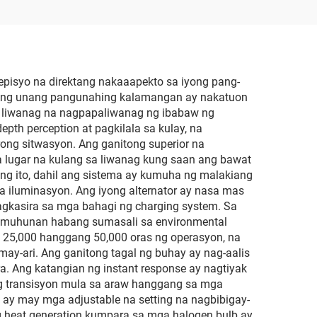
 mula
Model Y 3488226-00-A
 Tesla
d), OE
C
pisyo na direktang nakaaapekto sa iyong pang-
Ang unang pangunahing kalamangan ay nakatuon
g liwanag na nagpapaliwanag ng ibabaw ng
h perception at pagkilala sa kulay, na
ng sitwasyon. Ang ganitong superior na
 lugar na kulang sa liwanag kung saan ang bawat
ang ito, dahil ang sistema ay kumuha ng malakiang
 iluminasyon. Ang iyong alternator ay nasa mas
gkasira sa mga bahagi ng charging system. Sa
mumuhunan habang sumasali sa environmental
g 25,000 hanggang 50,000 oras ng operasyon, na
y-ari. Ang ganitong tagal ng buhay ay nag-aalis
ra. Ang katangian ng instant response ay nagtiyak
g transisyon mula sa araw hanggang sa mga
 ay may mga adjustable na setting na nagbibigay-
g heat generation kumpara sa mga halogen bulb ay