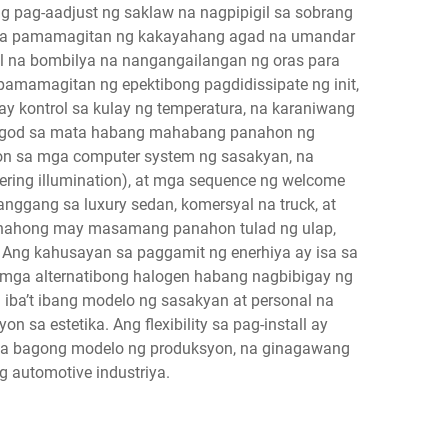
ng pag-aadjust ng saklaw na nagpipigil sa sobrang
to sa pamamagitan ng kakayahang agad na umandar
al na bombilya na nangangailangan ng oras para
amamagitan ng epektibong pagdidissipate ng init,
 kontrol sa kulay ng temperatura, na karaniwang
pagod sa mata habang mahabang panahon ng
n sa mga computer system ng sasakyan, na
ring illumination), at mga sequence ng welcome
nggang sa luxury sedan, komersyal na truck, at
anahong may masamang panahon tulad ng ulap,
 Ang kahusayan sa paggamit ng enerhiya ay isa sa
mga alternatibong halogen habang nagbibigay ng
iba’t ibang modelo ng sasakyan at personal na
a estetika. Ang flexibility sa pag-install ay
 mga bagong modelo ng produksyon, na ginagawang
 automotive industriya.