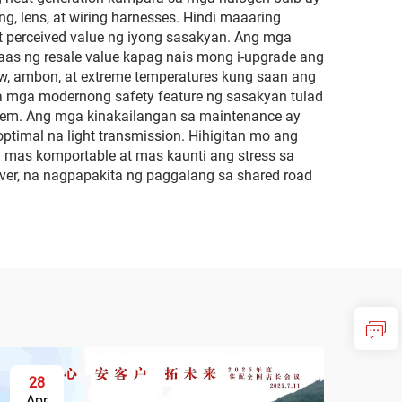
 lens, at wiring harnesses. Hindi maaaring
at perceived value ng iyong sasakyan. Ang mga
taas ng resale value kapag nais mong i-upgrade ang
w, ambon, at extreme temperatures kung saan ang
sa mga modernong safety feature ng sasakyan tulad
stem. Ang mga kinakailangan sa maintenance ay
timal na light transmission. Hihigitan mo ang
mas komportable at mas kaunti ang stress sa
river, na nagpapakita ng paggalang sa shared road
28
Apr