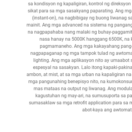
sa kondisyon ng kapaligiran, kontrol ng direksyo
sikat para sa mga sasakyang paparating. Ang mg
(instant-on), na nagbibigay ng buong liwanag 
mainit. Ang mga advanced na sistema ng panganga
na nagpapahaba nang malaki ng buhay-paggamit n
nasa hanay na 5000K hanggang 6500K, na 
pagmamaneho. Ang mga kakayahang pang-sm
nagpapaganap ng mga tampok tulad ng awtomatik
lighting. Ang mga aplikasyon nito ay umaabot 
espesyal na sasakyan. Lalo itong kapaki-pa
ambon, at mist, at sa mga urban na kapaligiran 
mga pangunahing benepisyo nito, na kumokonsum
mas mataas na output ng liwanag. Ang modular
kagustuhan ng may-ari, na sumusuporta sa par
sumasaklaw sa mga retrofit application para sa
abot-kaya ang awtomati