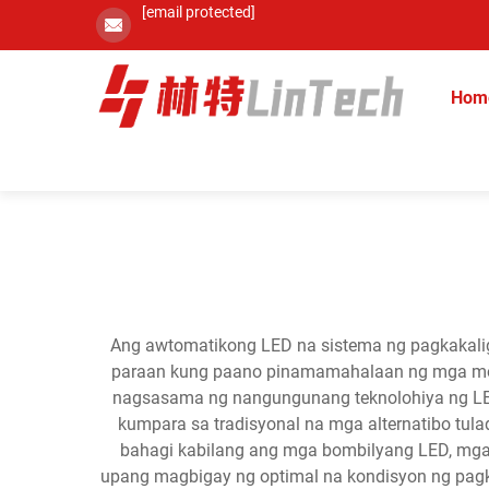
[email protected]
Hom
Ang awtomatikong LED na sistema ng pagkakalig
paraan kung paano pinamamahalaan ng mga moder
nagsasama ng nangungunang teknolohiya ng L
kumpara sa tradisyonal na mga alternatibo tul
bahagi kabilang ang mga bombilyang LED, mga
upang magbigay ng optimal na kondisyon ng pagk