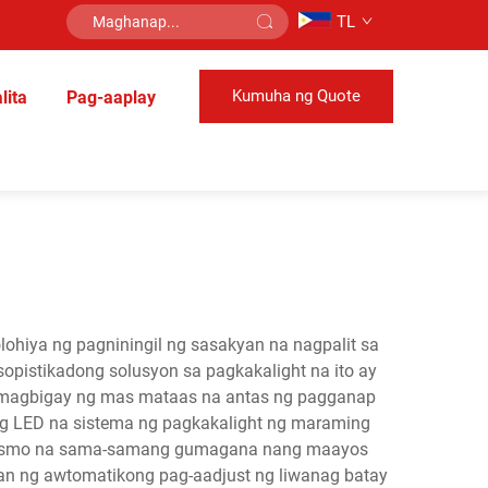
TL
Kumuha ng Quote
lita
Pag-aaplay
hiya ng pagniningil ng sasakyan na nagpalit sa
pistikadong solusyon sa pagkakalight na ito ay
magbigay ng mas mataas na antas ng pagganap
ong LED na sistema ng pagkakalight ng maraming
ekanismo na sama-samang gumagana nang maayos
an ng awtomatikong pag-aadjust ng liwanag batay