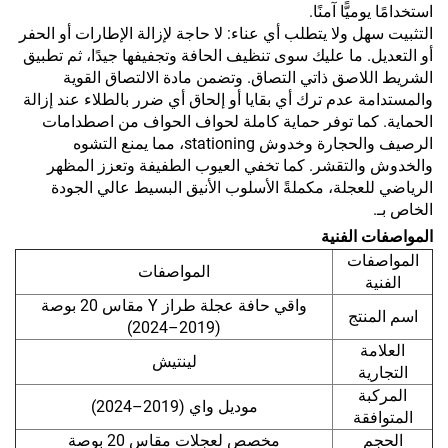
استخدامًا يوميًّا آمنًا.
التثبيت سهل ولا يتطلب أي عناء: لا حاجة لإزالة الإطارات أو الحفر
أو التعديل. ما عليك سوى تنظيف الحافة وتجفيفها جيدًا، ثم تطبيق
الشريط اللاصق ذاتي التصاق. وتضمن مادة الالتصاق القوية
والمستدامة عدم ترك أي بقايا أو إلحاق أي ضرر بالطلاء عند إزالة
الحماية. كما توفر حماية كاملة لحواف الحواف من اصطدامات
الرصيف والحجارة وخدوش stationing، مما يمنع التشوه
والخدوش والتقشر. كما تخفي العيوب الطفيفة وتعزز المظهر
الرياضي للعجلة، مكملةً الأسلوب الأنيق البسيط عالي الجودة
الخاص بـ.
المواصفات الفنية
المواصفات
المواصفات
الفنية
واقي حافة عجلة طراز Y مقاس 20 بوصة
اسم المنتج
(2019–2024)
العلامة
لينتيش
التجارية
المركبة
موديل واي (2019–2024)
المتوافقة
الحجم
مخصص لعجلات مقاس 20 بوصة