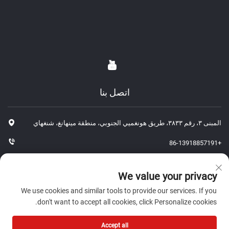
اتصل بنا
المبنى ٣، رقم ٣٨٣٣، طريق هونغميي الجنوبي، منطقة مينهانغ، شنغهاي
+86-13918857191
+86-13918857191
We value your privacy
[email protected]
We use cookies and similar tools to provide our services. If you
don't want to accept all cookies, click Personalize cookies.
حقوق الطبع والنشر © ٢٠٢٦ شركة شنغهاي جي بي لقطع غيار السيارات
Accept all
المحدودة. جميع الحقوق محفوظة.-
سياسة الخصوصية