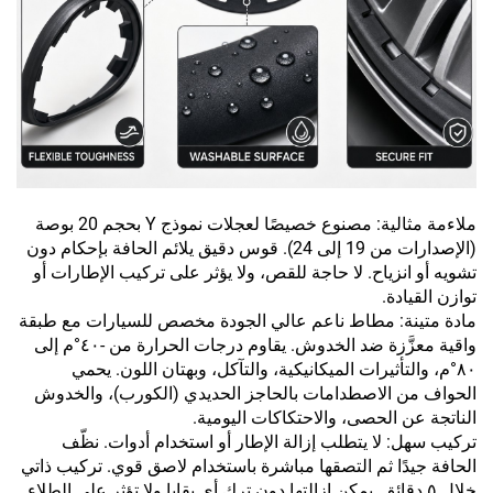
ملاءمة مثالية: مصنوع خصيصًا لعجلات نموذج Y بحجم 20 بوصة
(الإصدارات من 19 إلى 24). قوس دقيق يلائم الحافة بإحكام دون
تشويه أو انزياح. لا حاجة للقص، ولا يؤثر على تركيب الإطارات أو
توازن القيادة.
مادة متينة: مطاط ناعم عالي الجودة مخصص للسيارات مع طبقة
واقية معزَّزة ضد الخدوش. يقاوم درجات الحرارة من -٤٠°م إلى
٨٠°م، والتأثيرات الميكانيكية، والتآكل، وبهتان اللون. يحمي
الحواف من الاصطدامات بالحاجز الحديدي (الكورب)، والخدوش
الناتجة عن الحصى، والاحتكاكات اليومية.
تركيب سهل: لا يتطلب إزالة الإطار أو استخدام أدوات. نظّف
الحافة جيدًا ثم التصقها مباشرة باستخدام لاصق قوي. تركيب ذاتي
خلال ٥ دقائق. يمكن إزالتها دون ترك أي بقايا ولا تؤثر على الطلاء