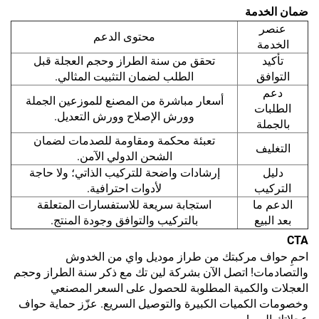
ضمان الخدمة
عنصر
محتوى الدعم
الخدمة
تأكيد
تحقق من سنة الطراز وحجم العجلة قبل
التوافق
الطلب لضمان التثبيت المثالي.
دعم
أسعار مباشرة من المصنع للموزعين الجملة
الطلبات
وورش الإصلاح وورش التعديل.
بالجملة
تعبئة محكمة ومقاومة للصدمات لضمان
التغليف
الشحن الدولي الآمن.
دليل
إرشادات واضحة للتركيب الذاتي؛ ولا حاجة
التركيب
لأدوات احترافية.
الدعم ما
استجابة سريعة للاستفسارات المتعلقة
بعد البيع
بالتركيب والتوافق وجودة المنتج.
CTA
احمِ حواف مركبتك من طراز موديل واي من الخدوش
والتصادمات! اتصل الآن بشركة لين تك مع ذكر سنة الطراز وحجم
العجلات والكمية المطلوبة للحصول على السعر المصنعي
وخصومات الكميات الكبيرة والتوصيل السريع. عزّز حماية حواف