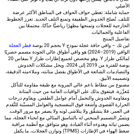
الأصلي.
حماية شاملة: تغطي حواف الحواف في المناطق الأكثر عرضة
للتلف. تُصلح الخدوش الطفيفة وتمنع التلف الجديد. تعزز الخطوط
الخارجية للعجلات وتمنحها مظهرًا رياضيًّا جذّابًا، مجتمعًا بين
الفاعلية والجماليات.
تفاصيل المنتج
لين تك – واقي حافة عجلة نموذج Y بحجم 20 بوصة
قطر العجلة
الواقي (2019–2024) هو واقي أطواق عالي الجودة مصمم حصريًا
لمالكي طراز Y. وهو مخصص لجميع إطارات طراز Y بمقاس 20
بوصة للفترة من 2019 إلى 2024، ويحل مشكلات الخدوش
والتصادمات الشائعة في الأطواق بفضل متانته، وملاءمته الدقيقة،
وتصميمه الأنيق.
مصنوع من مطاط ناعم عالي المرونة مع طبقة مقاومة للتآكل
مُعزَّزة، فيتفوق بذلك على الواقيات العامة من حيث المتانة
ومقاومة الخدوش والتحمل أمام عوامل الطقس. ويقاوم درجات
الحرارة القصوى وأشعة فوق البنفسجية والعوامل المسبِّبة للتَّقدم
في العمر، فلا يتشقَّق ولا يتلاشى لونه ولا يصفر مع مرور الوقت.
ويتميَّز التصميم المنحني له بالتناسق المثالي مع انحناء العجلة، مما
يضمن ثباته وهدوءه أثناء القيادة. وهو متوافق مع أنظمة مراقبة
ضغط الهواء في الإطارات (TPMS) وتوازن العجلات، ما يكفل