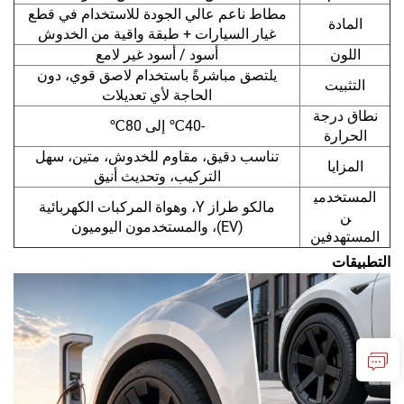
مطاط ناعم عالي الجودة للاستخدام في قطع
المادة
غيار السيارات + طبقة واقية من الخدوش
اللون
أسود / أسود غير لامع
يلتصق مباشرةً باستخدام لاصق قوي، دون
التثبيت
الحاجة لأي تعديلات
نطاق درجة
-40℃ إلى 80℃
الحرارة
تناسب دقيق، مقاوم للخدوش، متين، سهل
المزايا
التركيب، وتحديث أنيق
المستخدمي
مالكو طراز Y، وهواة المركبات الكهربائية
ن
(EV)، والمستخدمون اليوميون
المستهدفين
التطبيقات