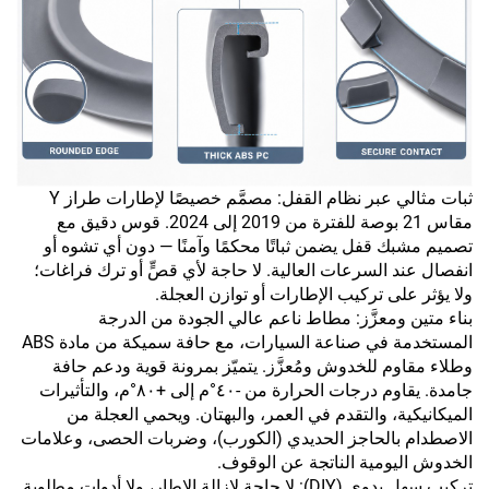
ثبات مثالي عبر نظام القفل: مصمَّم خصيصًا لإطارات طراز Y
مقاس 21 بوصة للفترة من 2019 إلى 2024. قوس دقيق مع
تصميم مشبك قفل يضمن ثباتًا محكمًا وآمنًا — دون أي تشوه أو
انفصال عند السرعات العالية. لا حاجة لأي قصٍّ أو ترك فراغات؛
ولا يؤثر على تركيب الإطارات أو توازن العجلة.
بناء متين ومعزَّز: مطاط ناعم عالي الجودة من الدرجة
المستخدمة في صناعة السيارات، مع حافة سميكة من مادة ABS
وطلاء مقاوم للخدوش ومُعزَّز. يتميّز بمرونة قوية ودعم حافة
جامدة. يقاوم درجات الحرارة من -٤٠°م إلى +٨٠°م، والتأثيرات
الميكانيكية، والتقدم في العمر، والبهتان. ويحمي العجلة من
الاصطدام بالحاجز الحديدي (الكورب)، وضربات الحصى، وعلامات
الخدوش اليومية الناتجة عن الوقوف.
تركيب سهل يدوي (DIY): لا حاجة لإزالة الإطار، ولا أدوات مطلوبة.