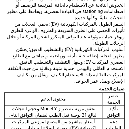
الخدوش الناتجة عن الاصطدام بالحافة المرتفعة للرصيف أو
اصطدامات stationing في القيادة الحضرية. ويحافظ على مظهر
العجلات نظيفًا وكأنها جديدة.
السفر الطويل بالمركبات الكهربائية (EV): يحمي العجلات من
تأثيرات الحصى على الطرق السريعة والظروف الوعرة للطرق.
ويوفر حماية موثوقة عند التوقف المتكرر لشحن المركبة أو خلال
الرحلات الطويلة.
أسلوب المركبات الكهربائية (EV) والتشطيب الدقيق: يحسّن
مظهر العجلة بإضافة حلقة أنيقة ورياضية. ويتماشى مع الطابع
العصري لمركبات EV؛ وسهل التنظيف والتشطيب الدقيق.
الاستخدام العائلي واليومي: حماية متينة وفعّالة من حيث التكلفة
للمركبات العائلية ذات الاستخدام الكثيف. ويقلّل من تكاليف
الإصلاح ويمدّد عمر الحواف.
ضمان الخدمة
عنصر
محتوى الدعم
الخدمة
تأكيد
تحقق من سنة طراز Model Y وحجم العجلات
التوافق
البالغ 21 بوصة قبل الطلب لضمان التوافق التام.
دعم
أسعار مباشرة من المصنع لموزعي المركبات
الطلبات
الكهربائية (EV)، وورش إصلاح السيارات، وورش