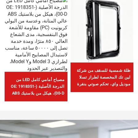
ظلة شمسية للسقف من شركة
لين تك المخصصة لطراز تسلا
مصباح أمامي كامل LED من
موديل واي، تحكم صوتي بنقرة
الدرجة الأصلية (OE: 1918351-
واحدة، وحماية من الوهج وأشعة
00-D)، هيكل من بلاستيك ABS
فوق البنفسجية
عالي المتانة، وعدسة من البولي
كربونيت (PC) مقاومة للأشعة
فوق البنفسجية، مدى الشعاع
العالي ٨٥٠ مترًا، ومدة خدمة
تصل إلى ٥٠٠٠٠ ساعة، مناسب
لاستبدال المصابيح الأمامية