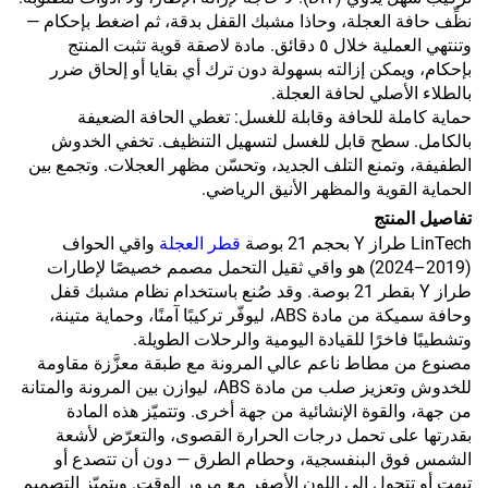
نظِّف حافة العجلة، وحاذا مشبك القفل بدقة، ثم اضغط بإحكام —
وتنتهي العملية خلال ٥ دقائق. مادة لاصقة قوية تثبت المنتج
بإحكام، ويمكن إزالته بسهولة دون ترك أي بقايا أو إلحاق ضرر
بالطلاء الأصلي لحافة العجلة.
حماية كاملة للحافة وقابلة للغسل: تغطي الحافة الضعيفة
بالكامل. سطح قابل للغسل لتسهيل التنظيف. تخفي الخدوش
الطفيفة، وتمنع التلف الجديد، وتحسّن مظهر العجلات. وتجمع بين
الحماية القوية والمظهر الأنيق الرياضي.
تفاصيل المنتج
LinTech طراز Y بحجم 21 بوصة
قطر العجلة
واقي الحواف
(2019–2024) هو واقي ثقيل التحمل مصمم خصيصًا لإطارات
طراز Y بقطر 21 بوصة. وقد صُنع باستخدام نظام مشبك قفل
وحافة سميكة من مادة ABS، ليوفّر تركيبًا آمنًا، وحماية متينة،
وتشطيبًا فاخرًا للقيادة اليومية والرحلات الطويلة.
مصنوع من مطاط ناعم عالي المرونة مع طبقة معزَّزة مقاومة
للخدوش وتعزيز صلب من مادة ABS، ليوازن بين المرونة والمتانة
من جهة، والقوة الإنشائية من جهة أخرى. وتتميّز هذه المادة
بقدرتها على تحمل درجات الحرارة القصوى، والتعرّض لأشعة
الشمس فوق البنفسجية، وحطام الطرق — دون أن تتصدع أو
تبهت أو تتحول إلى اللون الأصفر مع مرور الوقت. ويتميّز التصميم