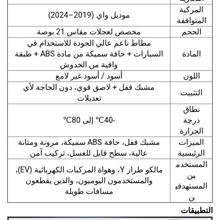
المركبة
موديل واي (2019–2024)
المتوافقة
الحجم
مخصص لعجلات مقاس 21 بوصة
مطاط ناعم عالي الجودة للاستخدام في
المادة
السيارات + حافة سميكة من مادة ABS + طبقة
واقية من الخدوش
اللون
أسود / أسود غير لامع
مشبك قفل + لاصق قوي، دون الحاجة لأي
التثبيت
تعديلات
نطاق
درجة
-40℃ إلى 80℃
الحرارة
الميزات
مشبك قفل، حافة ABS سميكة، مرونة ومتانة
الرئيسية
عالية، سطح قابل للغسل، تركيب آمن
المستخدم
مالكو طراز Y، وهواة المركبات الكهربائية (EV)،
ين
والمستخدمون اليوميون، والذين يقطعون
المستهدفي
مسافات طويلة
ن
التطبيقات