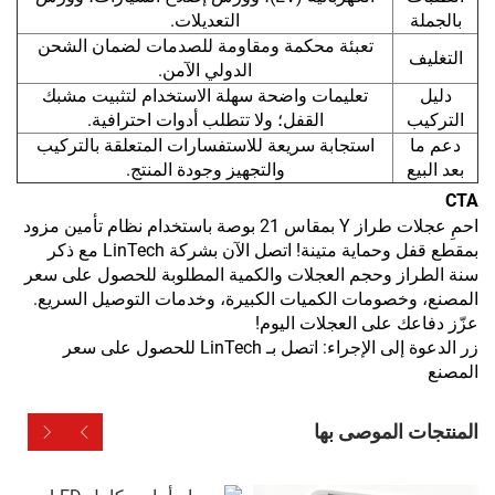
بالجملة
التعديلات.
تعبئة محكمة ومقاومة للصدمات لضمان الشحن
التغليف
الدولي الآمن.
دليل
تعليمات واضحة سهلة الاستخدام لتثبيت مشبك
التركيب
القفل؛ ولا تتطلب أدوات احترافية.
دعم ما
استجابة سريعة للاستفسارات المتعلقة بالتركيب
بعد البيع
والتجهيز وجودة المنتج.
CTA
احمِ عجلات طراز Y بمقاس 21 بوصة باستخدام نظام تأمين مزود
بمقطع قفل وحماية متينة! اتصل الآن بشركة LinTech مع ذكر
سنة الطراز وحجم العجلات والكمية المطلوبة للحصول على سعر
المصنع، وخصومات الكميات الكبيرة، وخدمات التوصيل السريع.
عزّز دفاعك على العجلات اليوم!
زر الدعوة إلى الإجراء: اتصل بـ LinTech للحصول على سعر
المصنع
المنتجات الموصى بها