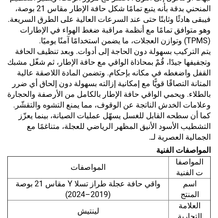
المنحني بدقة بأنه يتبع تمامًا شكل حافة الإطار مقاس 21 بوصة،
فيبقى هادئًا وثابتًا حتى عند السرعات العالية على الطرق السريعة.
وهو متوافق تمامًا مع أنظمة مراقبة ضغط الهواء في الإطارات
(TPMS) وتوازن العجلات، ما يضمن استخدامًا آمنًا يوميًا.
يتم التركيب بسهولة دون الحاجة إلى أدوات. وبعد تنظيف الحافة
وتجفيفها جيدًا، قُمْ بمحاذاة الواقي مع حافة الإطار، ثم شغّل مشبك
القفل واضغطه في مكانه بإحكام. وتضمن المادة اللاصقة عالية
المتانة التصاقًا قويًّا مع إمكانية إزالته بسهولة دون إلحاق أي ضرر
بالطلاء. ويحمي الواقي حافة الإطار بالكامل من الأرصفة والحجارة
وعلامات الخدش الناتجة عن الوقوف، مما يمنع التشوه والتقشّر.
كما أن سطحه القابل للغسل يسهّل عمليات الصيانة، بينما يعزّز
التشطيب الأسود الأنيق المظهر الرياضي للعجلة، متناغمًا مع
الجمالية العصرية لـ.
المواصفات الفنية
المواصفا
المواصفات
ت الفنية
اسم
واقي حافة عجلة طراز تسلا Y مقاس 21 بوصة
المنتج
(2019–2024)
العلامة
لينتيش
التجارية