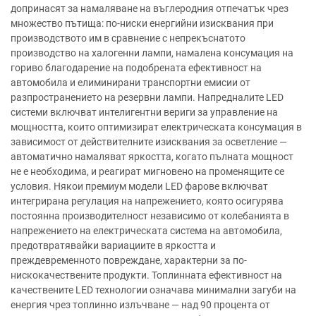
допринасят за намаляване на въглеродния отпечатък чрез
множество пътища: по-ниски енергийни изисквания при
производството им в сравнение с непрекъснатото
производство на халогенни лампи, намалена консумация на
гориво благодарение на подобрената ефективност на
автомобила и елиминирани транспортни емисии от
разпространението на резервни лампи. Напредналите LED
системи включват интелигентни вериги за управление на
мощността, които оптимизират електрическата консумация в
зависимост от действителните изисквания за осветление —
автоматично намаляват яркостта, когато пълната мощност
не е необходима, и реагират мигновено на променящите се
условия. Някои премиум модели LED фарове включват
интегрирана регулация на напрежението, която осигурява
постоянна производителност независимо от колебанията в
напрежението на електрическата система на автомобила,
предотвратявайки вариациите в яркостта и
преждевременното повреждане, характерни за по-
нискокачествените продукти. Топлинната ефективност на
качествените LED технологии означава минимални загуби на
енергия чрез топлинно излъчване — над 90 процента от