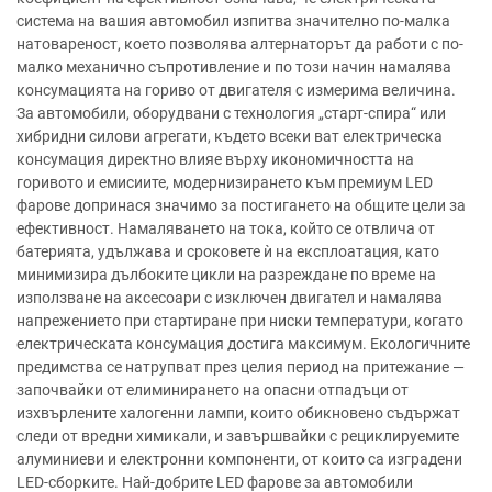
система на вашия автомобил изпитва значително по-малка
натовареност, което позволява алтернаторът да работи с по-
малко механично съпротивление и по този начин намалява
консумацията на гориво от двигателя с измерима величина.
За автомобили, оборудвани с технология „старт-спира“ или
хибридни силови агрегати, където всеки ват електрическа
консумация директно влияе върху икономичността на
горивото и емисиите, модернизирането към премиум LED
фарове допринася значимо за постигането на общите цели за
ефективност. Намаляването на тока, който се отвлича от
батерията, удължава и сроковете ѝ на експлоатация, като
минимизира дълбоките цикли на разреждане по време на
използване на аксесоари с изключен двигател и намалява
напрежението при стартиране при ниски температури, когато
електрическата консумация достига максимум. Екологичните
предимства се натрупват през целия период на притежание —
започвайки от елиминирането на опасни отпадъци от
изхвърлените халогенни лампи, които обикновено съдържат
следи от вредни химикали, и завършвайки с рециклируемите
алуминиеви и електронни компоненти, от които са изградени
LED-сборките. Най-добрите LED фарове за автомобили