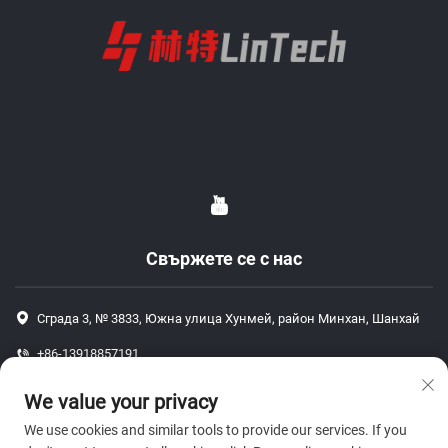
Свържете се с нас
Сграда 3, № 3833, Южна улица Хунмей, район Минхан, Шанхай
+86-13918857191
+86-13918857191
We value your privacy
[email protected]
We use cookies and similar tools to provide our services. If you