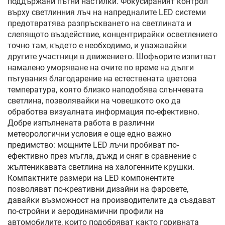
поддържани пътни настилки. Фокусираният контрол
върху светлинния лъч на напредналите LED системи
предотвратява разпръскването на светлината и
слепящото въздействие, концентрирайки осветлението
точно там, където е необходимо, и уважавайки
другите участници в движението. Шофьорите изпитват
намалено уморяване на очите по време на дълги
пътувания благодарение на естествената цветова
температура, която близко наподобява слънчевата
светлина, позволявайки на човешкото око да
обработва визуалната информация по-ефективно.
Добре изпълнената работа в различни
метеорологични условия е още едно важно
предимство: мощните LED лъчи пробиват по-
ефективно през мъгла, дъжд и сняг в сравнение с
жълтеникавата светлина на халогенните крушки.
Компактните размери на LED компонентите
позволяват по-креативни дизайни на фаровете,
давайки възможност на производителите да създават
по-стройни и аеродинамични профили на
автомобилите, които подобряват както горивната