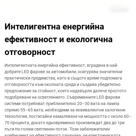
Интелигентна енергийна
ефективност и екологична
отговорност
Интелигентната енергийна ефективност, вградена в най-
добрите LED фарове за автомобили, осигурява значителни
практически предимства, като в същото време подпомага
отговорността към околната среда и създава убедително
предложение за стойност, което надхвърля далече простото
подобряване на осветлението. Съвременните LED фарови
системи потребяват приблизително 20–30 вата на лампа
спрямо 55–65 вата, необходими за еквивалентни халогенни
технологии, постигайки намаляване на мощността с около 60–
70 процента, докато едновременно произвеждат два до три
пъти по-голям светлинен поток. Този забележителен
коефициент на ефективност означава, че електрическата