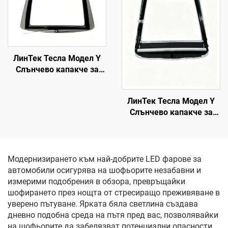
ЛинТек Тесла Модел Y
Слънчево капакче за
покрива (2019–2024 г.),
управление чрез глас с
ЛинТек Тесла Модел Y
едно натискане, защита
Слънчево капакче за
от ослепяване и
покрива, управление
ултравиолетови лъчи
чрез глас с едно
натискане, защита от
ослепяване и
Модернизирането към най-добрите LED фарове за
ултравиолетови лъчи
автомобили осигурява на шофьорите незабавни и
измерими подобрения в обзора, превръщайки
шофирането през нощта от стресиращо преживяване в
уверено пътуване. Ярката бяла светлина създава
дневно подобна среда на пътя пред вас, позволявайки
на шофьорите да забелязват потенциални опасности,