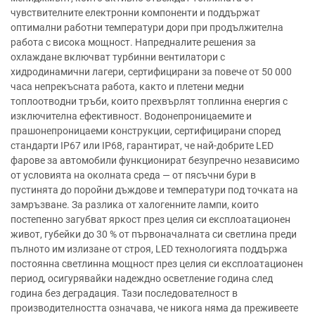
чувствителните електронни компоненти и поддържат
оптимални работни температури дори при продължителна
работа с висока мощност. Напредналите решения за
охлаждане включват турбинни вентилатори с
хидродинамични лагери, сертифицирани за повече от 50 000
часа непрекъсната работа, както и плетени медни
топлоотводни тръби, които прехвърлят топлинна енергия с
изключителна ефективност. Водонепроницаемите и
прашонепроницаеми конструкции, сертифицирани според
стандарти IP67 или IP68, гарантират, че най-добрите LED
фарове за автомобили функционират безупречно независимо
от условията на околната среда — от пясъчни бури в
пустинята до поройни дъждове и температури под точката на
замръзване. За разлика от халогенните лампи, които
постепенно загубват яркост през целия си експлоатационен
живот, губейки до 30 % от първоначалната си светлина преди
пълното им излизане от строя, LED технологията поддържа
постоянна светлинна мощност през целия си експлоатационен
период, осигурявайки надеждно осветление година след
година без деградация. Тази последователност в
производителността означава, че никога няма да преживеете