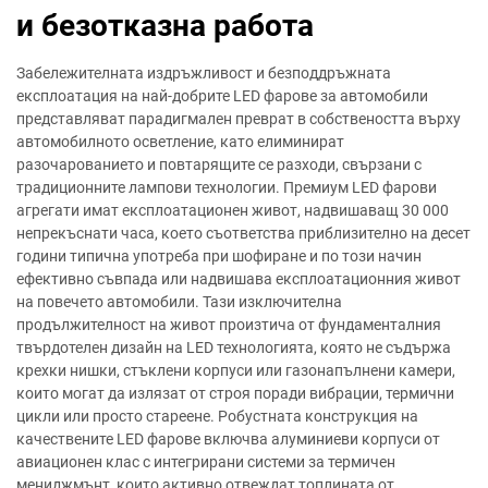
и безотказна работа
Забележителната издръжливост и безподдръжната
експлоатация на най-добрите LED фарове за автомобили
представляват парадигмален преврат в собствеността върху
автомобилното осветление, като елиминират
разочарованието и повтарящите се разходи, свързани с
традиционните лампови технологии. Премиум LED фарови
агрегати имат експлоатационен живот, надвишаващ 30 000
непрекъснати часа, което съответства приблизително на десет
години типична употреба при шофиране и по този начин
ефективно съвпада или надвишава експлоатационния живот
на повечето автомобили. Тази изключителна
продължителност на живот произтича от фундаменталния
твърдотелен дизайн на LED технологията, която не съдържа
крехки нишки, стъклени корпуси или газонапълнени камери,
които могат да излязат от строя поради вибрации, термични
цикли или просто стареене. Робустната конструкция на
качествените LED фарове включва алуминиеви корпуси от
авиационен клас с интегрирани системи за термичен
мениджмънт, които активно отвеждат топлината от