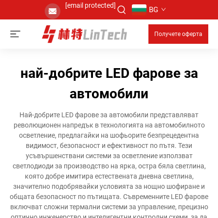
[email protected]
BG
Получете оферта
най-добрите LED фарове за
автомобили
Най-добрите LED фарове за автомобили представляват
революционен напредък в технологията на автомобилното
осветление, предлагайки на шофьорите безпрецедентна
видимост, безопасност и ефективност по пътя. Тези
усъвършенствани системи за осветление използват
светлодиоди за производство на ярка, остра бяла светлина,
която добре имитира естествената дневна светлина,
значително подобрявайки условията за нощно шофиране и
общата безопасност по пътищата. Съвременните LED фарове
включват сложни термални системи за управление, прецизно
оптично инженерство и интелигентни контролни схеми, за да