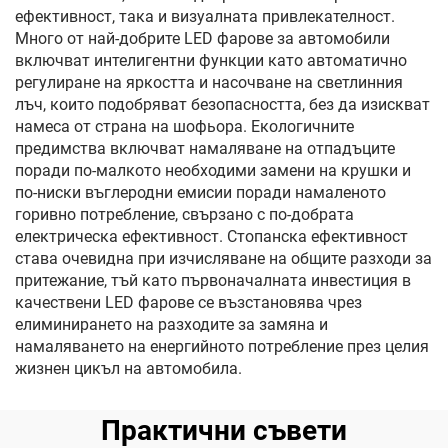
ефективност, така и визуалната привлекателност.
Много от най-добрите LED фарове за автомобили
включват интелигентни функции като автоматично
регулиране на яркостта и насочване на светлинния
лъч, които подобряват безопасността, без да изискват
намеса от страна на шофьора. Екологичните
предимства включват намаляване на отпадъците
поради по-малкото необходими замени на крушки и
по-ниски въглеродни емисии поради намаленото
горивно потребление, свързано с по-добрата
електрическа ефективност. Стопанска ефективност
става очевидна при изчисляване на общите разходи за
притежание, тъй като първоначалната инвестиция в
качествени LED фарове се възстановява чрез
елиминирането на разходите за замяна и
намаляването на енергийното потребление през целия
жизнен цикъл на автомобила.
Практични съвети