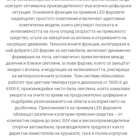
осигурят оптимална производителност във всички шофьорски
ситуации. Основните функции на премиум LED фаровете
надхвърлят простото осветление и включват адаптивни
осветителни модели, които регулират посоката и
интензивността на лъча според скоростта на превозното
средство, ъгъла на завъртане на волана и откриването на
насрещно движение. Технологичните функции, интегрирани в
най-добрите LED фарове за автомобили, включват динамично
формиране на лъча, автоматично превключване между
далечни и близки светлини, ъглови фарове, които се завъртат
заедно с волана, и модулация на интензивността, реагираща
на метеорологичните условия. Тези системи обикновено
работят при цветови температури в диапазона от 5000 K до
6500 K, произвеждайки чисто бяла светлина, която намалява
умората на очите по време на продължително шофиране и
подобрява разпознаването на обекти и възприятието на
дълбочина. Приложенията на премиум LED фаровете
обхващат различни категории превозни средства – от
компактни седани до люкс SUV-ове и високопроизводителни
спортни автомобили; производителите предлагат както
директни заместители на крушките, така и пълни корпусни