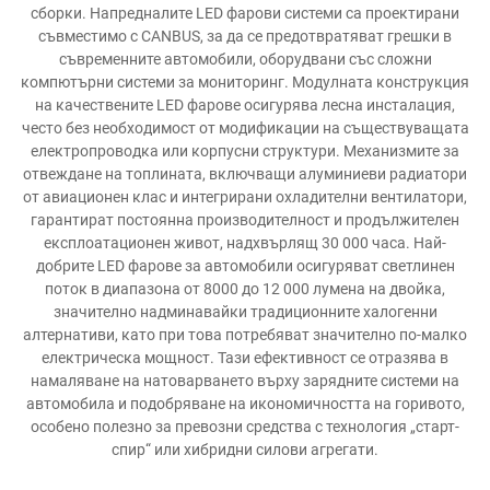
сборки. Напредналите LED фарови системи са проектирани
съвместимо с CANBUS, за да се предотвратяват грешки в
съвременните автомобили, оборудвани със сложни
компютърни системи за мониторинг. Модулната конструкция
на качествените LED фарове осигурява лесна инсталация,
често без необходимост от модификации на съществуващата
електропроводка или корпусни структури. Механизмите за
отвеждане на топлината, включващи алуминиеви радиатори
от авиационен клас и интегрирани охладителни вентилатори,
гарантират постоянна производителност и продължителен
експлоатационен живот, надхвърлящ 30 000 часа. Най-
добрите LED фарове за автомобили осигуряват светлинен
поток в диапазона от 8000 до 12 000 лумена на двойка,
значително надминавайки традиционните халогенни
алтернативи, като при това потребяват значително по-малко
електрическа мощност. Тази ефективност се отразява в
намаляване на натоварването върху зарядните системи на
автомобила и подобряване на икономичността на горивото,
особено полезно за превозни средства с технология „старт-
спир“ или хибридни силови агрегати.