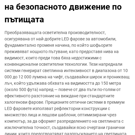
на безопасното движение по
пътищата
Преобразяващата осветителна производителност,
осигурявана от най-добрите LED фарове за автомобили,
фундаментално променя начина, по който шофьорите
преживяват нощното пътуване, като предоставя нива на
видимост, които преди това бяха недостижими с
конвенционални осветителни технологии. Тези напреднали
системи генерират светлинна интензивност в диапазона от 10
000 до 12 000 лумена на чифт, създавайки широк и проникващ
лъч, който удължава обхвата на видимостта до 150 метра
(около 500 фута) напред — повече от два пъти по-голям от
ефективното разстояние на виждане при стандартните
халогенови фарове. Прецизните оптични системи в премиум
LED фаровете използват рефлекторни конструкции с
множество лица и лещови шаблони, оптимизирани чрез
компютър, за да оформят разпределението на светлината с
изключителна точност, създавайки ясно очертани гранични
линии, които предотвратяват разпръскването на светлината