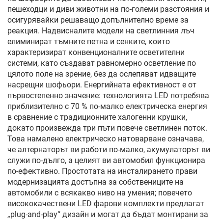
пешеходци и диви животни на по-големи разстояния и
осигурявайки решаващо допълнително време за
реакция. Надвисналите модели на светлинния лъч
елиминират тъмните петна и сенките, които
характеризират конвенционалните осветителни
системи, като създават равномерно осветление по
цялото поле на зрение, без да ослепяват идващите
насрещни шофьори. Енергийната ефективност е от
първостепенно значение: технологията LED потребява
приблизително с 70 % по-малко електрическа енергия
в сравнение с традиционните халогенни крушки,
докато произвежда три пъти повече светлинен поток.
Това намалено електрическо натоварване означава,
че алтернаторът ви работи по-малко, акумулаторът ви
служи по-дълго, а целият ви автомобил функционира
по-ефективно. Простотата на инсталирането прави
модернизацията достъпна за собствениците на
автомобили с всякакво ниво на умения; повечето
висококачествени LED фарови комплекти предлагат
„plug-and-play“ дизайн и могат да бъдат монтирани за