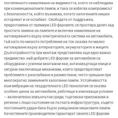
постепенното намаляване на видимостта, което се наблюдава
при конвенционалните лампи, и така се избягва компромисът
с безопасността, който възниква, когато халогенните нишки
остаряват и се ослабват. Свободата от поддръжка,
предоставена от премиум LED фаровете, се простира далеч зад
простата замяна на лампите и включва намаляване на
натоварването върху електрическата система на автомобила,
тъй като по-ниското потребление на ток оказва по-малко
натоварване върху алтернаторите, акумулаторите и жиците.
Дълготрайността при монтаж представлява още едно важно
предимство: най-добрите LED фарове за автомобили са
оборудвани с усилени монтажни яки, антизавъртащи езици и
сигурни заключващи механизми, които предотвратяват
проблемите с разхлабване и разместване, често срещани при
многократно заменяните халогенни лампи. Устойчивостта
към вибрации на твърдотелната LED технология се оказва
особено ценна за автомобили, работещи в изискващи условия
— включително извънпътни среди, търговски приложения и
региони с лошо състояние на пътната инфраструктура, където
постоянните удари биха бързо унищожили нишковите лампи.
Качествените производители гарантират своите LED фарови