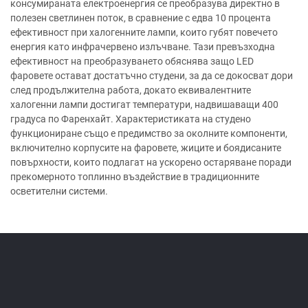
консумираната електроенергия се преобразува директно в
полезен светлинен поток, в сравнение с едва 10 процента
ефективност при халогенните лампи, които губят повечето
енергия като инфрачервено излъчване. Тази превъзходна
ефективност на преобразуването обяснява защо LED
фаровете остават достатъчно студени, за да се докосват дори
след продължителна работа, докато еквивалентните
халогенни лампи достигат температури, надвишаващи 400
градуса по Фаренхайт. Характеристиката на студено
функциониране също е предимство за околните компоненти,
включително корпусите на фаровете, жиците и боядисаните
повърхности, които подлагат на ускорено остаряване поради
прекомерното топлинно въздействие в традиционните
осветителни системи.