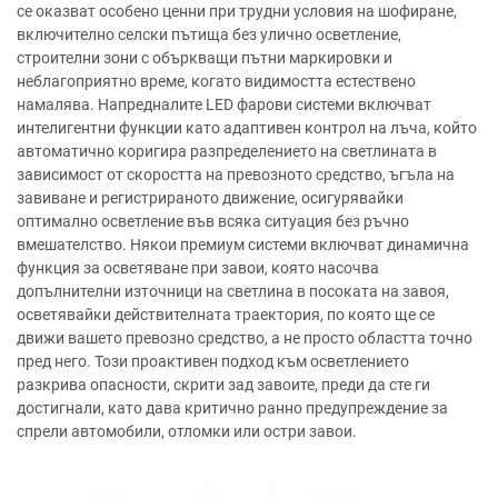
се оказват особено ценни при трудни условия на шофиране,
включително селски пътища без улично осветление,
строителни зони с объркващи пътни маркировки и
неблагоприятно време, когато видимостта естествено
намалява. Напредналите LED фарови системи включват
интелигентни функции като адаптивен контрол на лъча, който
автоматично коригира разпределението на светлината в
зависимост от скоростта на превозното средство, ъгъла на
завиване и регистрираното движение, осигурявайки
оптимално осветление във всяка ситуация без ръчно
вмешателство. Някои премиум системи включват динамична
функция за осветяване при завои, която насочва
допълнителни източници на светлина в посоката на завоя,
осветявайки действителната траектория, по която ще се
движи вашето превозно средство, а не просто областта точно
пред него. Този проактивен подход към осветлението
разкрива опасности, скрити зад завоите, преди да сте ги
достигнали, като дава критично ранно предупреждение за
спрели автомобили, отломки или остри завои.