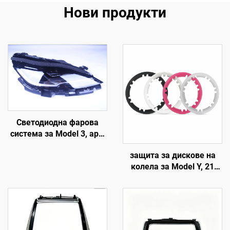
Нови продукти
Светодиодна фарова
система за Model 3, арт.
1760889-00-F, LinTech
защита за дискове на
колела за Model Y, 21
инча (19–24 г.), LinTech