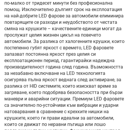
по-малко от тридесет минути без професионална
помощ. Изключително дългият срок на експлоатация
на най-добрите LED фарове за автомобили елиминира
повтарящите се разходи и неудобството от честата
смяна на крушките – качествените единици могат да
прослужат целия жизнен цикъл на повечето
автомобили. За разлика от халогенните крушки, които
постепенно губят яркост с времето, LED фаровете
запазват постоянна яркост през целия си
експлоатационен период, гарантирайки надеждна
производителност година след година. Възможността
за незабавно включване на LED технологията
осигурява пълна яркост веднага след активиране, за
разлика от HID системите, които изискват време за
загряване, което подобрява безопасността при бързи
маневри и аварийни ситуации. Премиум LED фаровете
са значително по-устойчиви към вибрации и ударни
натоварвания в сравнение с крехките нишки на
крушките, което ги прави идеални за автомобили,
които се движат по неравни пътища или лошо