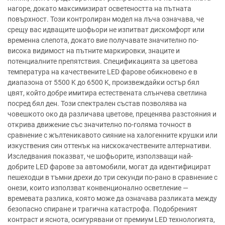
нагоре, докато максимизират осветеността на пътната
повърхност. Този контролиран модел на лъча означава, че
срещу вас идващите шофьори не изпитват дискомфорт или
временна слепота, докато вие получавате значително по-
висока видимост на пътните маркировки, знаците и
потенциалните препятствия. Спецификацията за цветова
температура на качествените LED фарове обикновено е в
диапазона от 5500 K до 6500 K, произвеждайки остър бял
цвят, който добре имитира естествената слънчева светлина
посред бял ден. Този спектрален състав позволява на
човешкото око да различава цветове, преценява разстояния и
открива движение със значително по-голяма точност в
сравнение с жълтеникавото сияние на халогенните крушки или
изкуствения син оттенък на нискокачествените алтернативи.
Изследвания показват, че шофьорите, използващи най-
добрите LED фарове за автомобили, могат да идентифицират
пешеходци в тъмни дрехи до три секунди по-рано в сравнение с
онези, които използват конвенционално осветление —
времевата разлика, която може да означава разликата между
безопасно спиране и трагична катастрофа. Подобреният
контраст и яснота, осигурявани от премиум LED технологията,