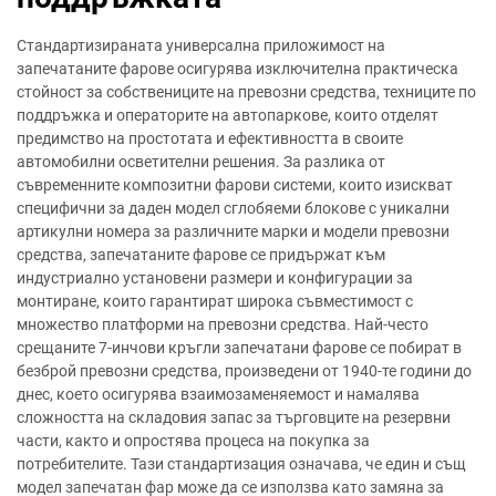
Стандартизираната универсална приложимост на
запечатаните фарове осигурява изключителна практическа
стойност за собствениците на превозни средства, техниците по
поддръжка и операторите на автопаркове, които отделят
предимство на простотата и ефективността в своите
автомобилни осветителни решения. За разлика от
съвременните композитни фарови системи, които изискват
специфични за даден модел сглобяеми блокове с уникални
артикулни номера за различните марки и модели превозни
средства, запечатаните фарове се придържат към
индустриално установени размери и конфигурации за
монтиране, които гарантират широка съвместимост с
множество платформи на превозни средства. Най-често
срещаните 7-инчови кръгли запечатани фарове се побират в
безброй превозни средства, произведени от 1940-те години до
днес, което осигурява взаимозаменяемост и намалява
сложността на складовия запас за търговците на резервни
части, както и опростява процеса на покупка за
потребителите. Тази стандартизация означава, че един и същ
модел запечатан фар може да се използва като замяна за