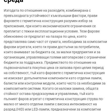
Изгодата по отношение на разходите, комбинирана с
превъзходната устойчивост към външни фактори, прави
фаровете с герметична конструкция разумен избор за
приложения, при които икономическите ограничения се
преплитат с тежки експлоатационни условия. Тези фарове
обикновено се предлагат на пазара по цена, която
представлява само част от сумата, необходима за композитни
фарови агрегати, което ги прави достъпни за потребители,
които внимават за бюджета си, за малки предприятия и за
организации, управляващи големи автопаркове с ограничени
бюджети за поддръжка. Предимството по отношение на
първоначалната покупна цена се запазва през целия период
на собственост, тъй като фаровете с герметична конструкция
не изискват допълнителни компоненти като отделни лампи,
балисти или контролни модули, които често са необходими за
композитните системи. Когато се наложи замяна, общата
стойност остава предсказуема и управляема, тъй като
пълният фаров агрегат с герметична конструкция струва по-
малко от много отделни лампи с висока интензивност на
разряд (HID) или LED-лампи, предназначени за композитни