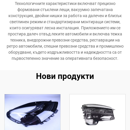
Технологичните характеристики включват прецизно
формовани стъклени лещи, вакуумно запечатана
конструкция, двойни нишки за работа на далечен и близък
светлинен режим и стандартизирани монтиращи системи,
които осигуряват лесна инсталация. Приложението им се
простира далеч отвъд леките автомобили и включва тежка
техника, внедорожни превозни средства, реставрации на
ретро автомобили, спешни превозни средства и промишлено
оборудване, където издръжливостта и надеждността са от
първостепенно значение за оперативната безопасност.
Нови продукти