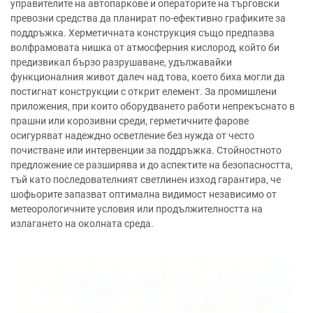
управителите на автопаркове и операторите на търговски
превозни средства да планират по-ефективно графиките за
поддръжка. Херметичната конструкция също предпазва
волфрамовата нишка от атмосферния кислород, който би
предизвикал бързо разрушаване, удължавайки
функционалния живот далеч над това, което биха могли да
постигнат конструкции с открит елемент. За промишлени
приложения, при които оборудването работи непрекъснато в
прашни или корозивни среди, герметичните фарове
осигуряват надеждно осветление без нужда от често
почистване или интервенции за поддръжка. Стойностното
предложение се разширява и до аспектите на безопасността,
тъй като последователният светлинен изход гарантира, че
шофьорите запазват оптимална видимост независимо от
метеорологичните условия или продължителността на
излагането на околната среда.