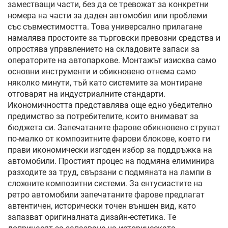
заместващи части, без да се тревожат за конкретни
номера на части за даден автомобил или проблеми
със съвместимостта. Това универсално прилагане
намалява простоите за търговски превозни средства и
опростява управлението на складовите запаси за
операторите на автопаркове. Монтажът изисква само
основни инструменти и обикновено отнема само
няколко минути, тъй като системите за монтиране
отговарят на индустриалните стандарти.
Икономичността представлява още едно убедително
предимство за потребителите, които внимават за
бюджета си. Запечатаните фарове обикновено струват
по-малко от композитните фарови блокове, което ги
прави икономически изгоден избор за поддръжка на
автомобили. Простият процес на подмяна елиминира
разходите за труд, свързани с подмяната на лампи в
сложните композитни системи. За ентусиастите на
ретро автомобили запечатаните фарове предлагат
автентичен, исторически точен външен вид, като
запазват оригиналната дизайн-естетика. Те