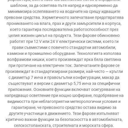
шаблони, за да осветява пътя напред и едновременно да
минимизира ослепяването на водачите на срещу идващите
превозни средства. Херметичното запечатване предотвратява
проникването на влага, прах и други замърсители в корпуса,
което гарантира последователна работоспособност през
целия жизнен цикъл на продукта. Тези фарове обикновено
работят при 12 V или 24 V електрически системи, което ги
прави съвместими с повечето стандартни автомобили,
камиони и промишлено оборудване. Технологията използва
волфрамови нишки, които произвеждат ярка бяла светлина
при протичане на електричен ток. Запечатаните фарове се
произвеждат в стандартизирани размери, най-често — кръгли
с диаметър 7 инча и правоъгълни конфигурации, макар да
съществуват и версии с диаметър 5,75 инча за специфични
приложения. Основните функции включват осигуряване на
напредващо осветление при нощно шофиране, подобряване на
видимостта при неблагоприятни метеорологични условия и
гарантиране, че превозното средство остава видимо за
другите участници в движението. Тези фарове изпълняват
критично важни функции за безопасността в автомобилната,
селскостопанската, строителната и морската сфера.