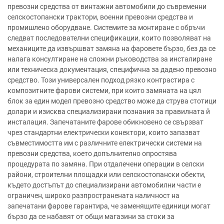
превозни средства от винтажни автомобили до съвременни
селскостопански трактори, военни превозни средства и
промишлено оборудване. Системите за монтиране с обръчи
следват последователни спецификации, които позволяват на
механиците да извършват замяна на фаровете бързо, без да се
налага консултиране на сложни ръководства за инсталиране
или техническа документация, специфична за дадено превозно
средство. Този универсален подход рязко контрастира с
композитните фарови системи, при които замяната на цял
блок за един модел превозно средство може да струва стотици
долари и изисква специализирани познания за правилната й
инсталация. Запечатаните фарове обикновено се свързват
чрез стандартни електрически конектори, които запазват
съвместимостта им с различните електрически системи на
превозни средства, което допълнително опростява
процедурата по замяна. При отдалечени операции в селски
райони, строителни площадки или селскостопански обекти,
където достъпът до специализирани автомобилни части е
ограничен, широко разпространената наличност на
запечатани фарове гарантира, че заменящите единици могат
бързо да се набавят от общи магазини за стоки за