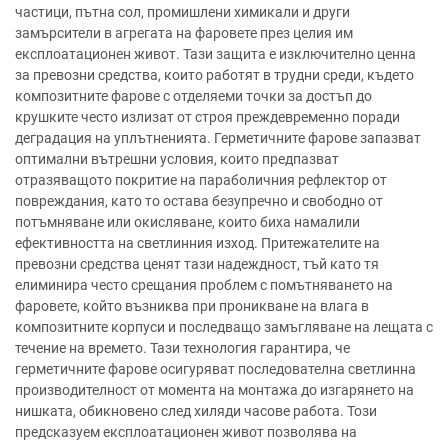
частици, пътна сол, промишлени химикали и други
замърсители в агрегата на фаровете през целия им
експлоатационен живот. Тази защита е изключително ценна
за превозни средства, които работят в трудни среди, където
композитните фарове с отделяеми точки за достъп до
крушките често излизат от строя преждевременно поради
деградация на уплътненията. Герметичните фарове запазват
оптимални вътрешни условия, които предпазват
отразяващото покритие на параболичния рефлектор от
повреждания, като то остава безупречно и свободно от
потъмняване или окисляване, които биха намалили
ефективността на светлинния изход. Притежателите на
превозни средства ценят тази надеждност, тъй като тя
елиминира често срещания проблем с помътняването на
фаровете, който възниква при проникване на влага в
композитните корпуси и последващо замъгляване на лещата с
течение на времето. Тази технология гарантира, че
герметичните фарове осигуряват последователна светлинна
производителност от момента на монтажа до изгарянето на
нишката, обикновено след хиляди часове работа. Този
предсказуем експлоатационен живот позволява на