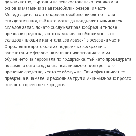
домакинство, търговци на селскостопанска техника или
основни магазини за автомобилни резервни части.
Мениджърите на автопаркове особено печелят от тази
стандартизация, тъй като могат да поддържат минимален
складов запас, докато обслужват разнообразни типове
превозни средства, което намалява необходимостта от
складови площи и капитала, „замразен“ в резервни части.
Опростените протоколи за поддръжка, свързани с
запечатаните фарове, намаляват изискванията към
обучението на персонала по поддръжка, тъй като процедурата
по замяна остава еднаква независимо от конкретното
превозно средство, което се обслужва. Тази ефективност се
превръща в намалени разходи за труд и минимизирано просто
стояне на превозните средства.