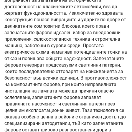
допринасят за запазване на историческата
достоверност на класическите автомобили, без да
жертват функционалността. Изключително здравата
конструкция понася вибрациите и ударите по-добре от
деликатните композитни блокове, което прави
запечатаните фарове идеален избор за внедорожни
приложения, селскостопанска техника и строителна
машина, работещи в сурови среди. Простата
електрическа схема намалява потенциалните точки на
отказ и повишава общата надеждност. Запечатаните
фарове генерират предсказуеми светлинни патерни,
които последователно отговарят на изискванията за
безопасност във всички единици. В противоположност
на композитните фарове, при които неправилната
инсталация на лампата може да причини опасно
ослепяване, запечатаните фарове запазват
правилната насоченост и светлинния патерн през
целия им експлоатационен живот. Тази технология се
оказва особено ценна в райони с ограничен достъп до
специализирани автодетайли, тъй като запечатаните
фарове остават широко разпространени дори в