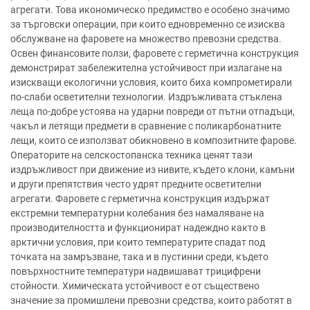
агрегати. Това икономическо предимство е особено значимо
за търговски операции, при които едновременно се изисква
обслужване на фаровете на множество превозни средства.
Освен финансовите ползи, фаровете с герметична конструкция
демонстрират забележителна устойчивост при излагане на
изискващи екологични условия, които биха компрометирали
по-слаби осветителни технологии. Издръжливата стъклена
леща по-добре устоява на ударни повреди от пътни отпадъци,
чакъл и летящи предмети в сравнение с поликарбонатните
лещи, които се използват обикновено в композитните фарове.
Операторите на селскостопанска техника ценят тази
издръжливост при движение из нивите, където клони, камъни
и други препятствия често удрят предните осветителни
агрегати. Фаровете с герметична конструкция издържат
екстремни температурни колебания без намаляване на
производителността и функционират надеждно както в
арктични условия, при които температурите спадат под
точката на замръзване, така и в пустинни среди, където
повърхностните температури надвишават трицифрени
стойности. Химическата устойчивост е от съществено
значение за промишлени превозни средства, които работят в