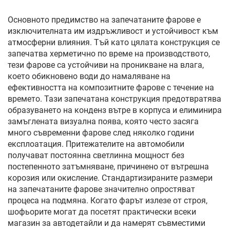
натискане, защита от
ослепяване и
Основното предимство на запечатаните фарове е
ултравиолетови лъчи
изключителната им издръжливост и устойчивост към
атмосферни влияния. Тъй като цялата конструкция се
запечатва херметично по време на производството,
тези фарове са устойчиви на проникване на влага,
което обикновено води до намаляване на
ефективността на композитните фарове с течение на
времето. Тази запечатана конструкция предотвратява
образуването на конденз вътре в корпуса и елиминира
замъглената визуална поява, която често засяга
много съвременни фарове след няколко години
експлоатация. Притежателите на автомобили
получават постоянна светлинна мощност без
постепенното затъмняване, причинено от вътрешна
корозия или окисление. Стандартизираните размери
на запечатаните фарове значително опростяват
процеса на подмяна. Когато фарът излезе от строя,
шофьорите могат да посетят практически всеки
магазин за автодетайли и да намерят съвместими