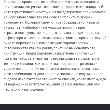
близост до производствени обекти или в селскостопански
приложения, свързани с излагане на торове и пестициди, тъй
като герметичната конструкция предотвратява проникването
на корозивни вещества към чувствителните вътрешни
компоненти. Соленият спрей от крайбрежни райони или от
зимни пътни обработки не може да проникне през
херметичното уплътнение, което запазва повърхността на
рефлектора и електрическите връзки, които в противен случай
биха се корозирали в композитните фарови системи.
Устойчивостта към вибрации, присъща на монолитната
конструкция, прави фаровете с герметична конструкция
идеален избор за внепътни превозни средства, строителна
техника и машини, които изпитват постоянни трептения и
ударни натоварвания по време на нормална експлоатация.
Тази комбинация от достъпност и екологична издръжливост
създава изключителна стойност за клиенти, които имат нужда
от надеждни осветителни решения без премиални цени или
чести цикли на подмяна.