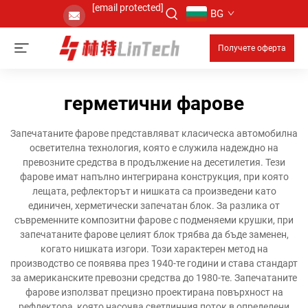
[email protected]
BG
Получете оферта
герметични фарове
Запечатаните фарове представляват класическа автомобилна
осветителна технология, която е служила надеждно на
превозните средства в продължение на десетилетия. Тези
фарове имат напълно интегрирана конструкция, при която
лещата, рефлекторът и нишката са произведени като
единичен, херметически запечатан блок. За разлика от
съвременните композитни фарове с подменяеми крушки, при
запечатаните фарове целият блок трябва да бъде заменен,
когато нишката изгори. Този характерен метод на
производство се появява през 1940-те години и става стандарт
за американските превозни средства до 1980-те. Запечатаните
фарове използват прецизно проектирана повърхност на
рефлектора, която насочва светлинния поток в определени