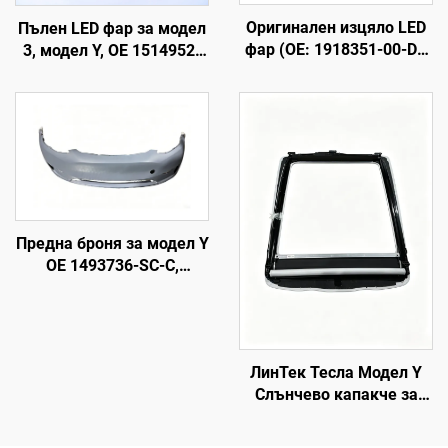
Оригинален изцяло LED
Пълен LED фар за модел
фар (OE: 1918351-00-D),
3, модел Y, OE 1514952-
корпус от високоякостна
00-D, 1514952-00-E,
ABS пластмаса и UV-
1514952-10-E, подмяна
стабилизирана PC леща,
на фарове за
обхват на дългите
автомобилно осветление
светлини 850 м,
експлоатационен живот
50000 часа, за подмяна
на фарове за модел 3/Y и
Предна броня за модел Y
трансграничен износ
OE 1493736-SC-C,
високопрецизно
формоване, грундирано
покритие, съвместима с
оригиналния радар и
ЛинТек Тесла Модел Y
сензор, неразрушителен
Слънчево капакче за
монтаж, за сервиз и
покрива, управление
поддръжка на автопарк
чрез глас с едно