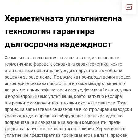
Херметичната уплътнителна
технология гарантира
дългосрочна надеждност
Херметичната технология за запечатване, използвана в
герметичните фарове, е основната характеристика, която
отличава тези осветителни уреди от другите автомобилни
решения за осветление. По време на производствения процес
инженерите създават постоянна връзка между стъклената
леща и металния рефлекторен корпус, формирайки въздушно
и водонепроницаемо уплътнение, което напълно изолира
вътрешните компоненти от външни околните фактори. Този
процес на запечатване се извършва в контролирани заводски
условия, където прецизно оборудване гарантира идеално
подравняване и свързване на всички компоненти, преди
уредът да напусне производствената линия. Херметичното
уплътнение предотвратява проникването на влага, прахови