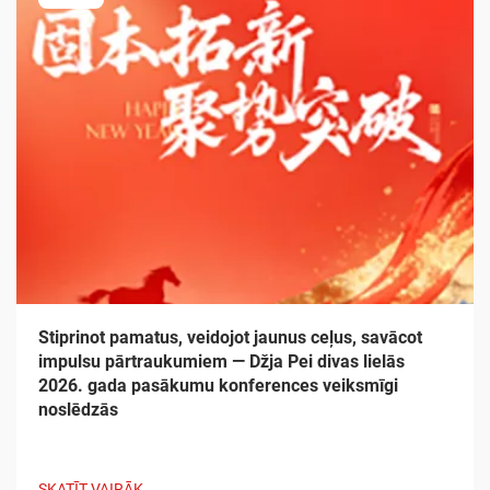
Stiprinot pamatus, veidojot jaunus ceļus, savācot
impulsu pārtraukumiem — Džja Pei divas lielās
2026. gada pasākumu konferences veiksmīgi
noslēdzās
SKATĪT VAIRĀK