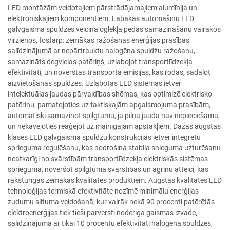
LED montāžām veidotajiem pārstrādājamajiem alumīnija un
elektroniskajiem komponentiem. Labākās automašīnu LED
galvgaisma spuldzes veicina oglekļa pēdas samazināšanu vairākos
virzienos, tostarp: zemākas ražošanas enerģijas prasības
salīdzinājumā ar nepārtrauktu halogēna spuldžu ražošanu,
samazināts degvielas patēriņš, uzlabojot transportlīdzekļa
efektivitāti, un novērstas transporta emisijas, kas rodas, sadalot
aizvietošanas spuldzes. Uzlabotās LED sistēmas ietver
intelektuālas jaudas pārvaldības shēmas, kas optimizē elektrisko
patēriņu, pamatojoties uz faktiskajām apgaismojuma prasībām,
automātiski samazinot spilgtumu, ja pilna jauda nav nepieciešama,
un nekavējoties reaģējot uz mainīgajām apstākļiem. Dažas augstas
klases LED galvgaisma spuldžu konstrukcijas ietver integrētu
sprieguma regulēšanu, kas nodrošina stabila snieguma uzturēšanu
neatkarīgi no svārstībām transportlīdzekļa elektriskās sistēmas
spriegumā, novēršot spilgtuma svārstības un agrīnu atteici, kas
raksturīgas zemākas kvalitātes produktiem. Augstas kvalitātes LED
tehnoloģijas termiskā efektivitāte nozīmē minimālu enerģijas
zudumu siltuma veidošanā, kur vairāk nekā 90 procenti patērētās
elektroenerģijas tiek tieši pārvērsti noderīgā gaismas izvadē,
salīdzinājumā ar tikai 10 procentu efektivitāti halogēna spuldzēs,