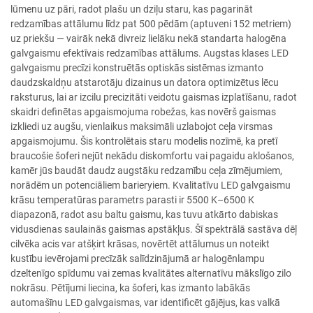
lūmenu uz pāri, radot plašu un dziļu staru, kas pagarināt
redzamības attālumu līdz pat 500 pēdām (aptuveni 152 metriem)
uz priekšu — vairāk nekā divreiz lielāku nekā standarta halogēna
galvgaismu efektīvais redzamības attālums. Augstas klases LED
galvgaismu precīzi konstruētās optiskās sistēmas izmanto
daudzskaldņu atstarotāju dizainus un datora optimizētus lēcu
raksturus, lai ar izcilu precizitāti veidotu gaismas izplatīšanu, radot
skaidri definētas apgaismojuma robežas, kas novērš gaismas
izkliedi uz augšu, vienlaikus maksimāli uzlabojot ceļa virsmas
apgaismojumu. Šis kontrolētais staru modelis nozīmē, ka pretī
braucošie šoferi nejūt nekādu diskomfortu vai pagaidu aklošanos,
kamēr jūs baudāt daudz augstāku redzamību ceļa zīmējumiem,
norādēm un potenciāliem barieryiem. Kvalitatīvu LED galvgaismu
krāsu temperatūras parametrs parasti ir 5500 K–6500 K
diapazonā, radot asu baltu gaismu, kas tuvu atkārto dabiskas
vidusdienas saulainās gaismas apstākļus. Šī spektrālā sastāva dēļ
cilvēka acis var atšķirt krāsas, novērtēt attālumus un noteikt
kustību ievērojami precīzāk salīdzinājumā ar halogēnlampu
dzeltenīgo spīdumu vai zemas kvalitātes alternatīvu mākslīgo zilo
nokrāsu. Pētījumi liecina, ka šoferi, kas izmanto labākās
automašīnu LED galvgaismas, var identificēt gājējus, kas valkā