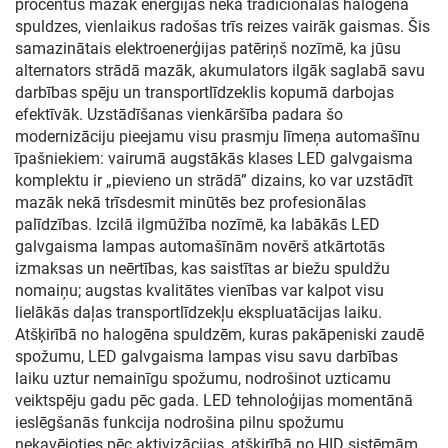
procentus mazāk enerģijas nekā tradicionālās halogēna
spuldzes, vienlaikus radošas trīs reizes vairāk gaismas. Šis
samazinātais elektroenerģijas patēriņš nozīmē, ka jūsu
alternators strādā mazāk, akumulators ilgāk saglabā savu
darbības spēju un transportlīdzeklis kopumā darbojas
efektīvāk. Uzstādīšanas vienkāršība padara šo
modernizāciju pieejamu visu prasmju līmeņa automašīnu
īpašniekiem: vairumā augstākās klases LED galvgaisma
komplektu ir „pievieno un strādā” dizains, ko var uzstādīt
mazāk nekā trīsdesmit minūtēs bez profesionālas
palīdzības. Izcilā ilgmūžība nozīmē, ka labākās LED
galvgaisma lampas automašīnām novērš atkārtotās
izmaksas un neērtības, kas saistītas ar biežu spuldžu
nomaiņu; augstas kvalitātes vienības var kalpot visu
lielākās daļas transportlīdzekļu ekspluatācijas laiku.
Atšķirībā no halogēna spuldzēm, kuras pakāpeniski zaudē
spožumu, LED galvgaisma lampas visu savu darbības
laiku uztur nemainīgu spožumu, nodrošinot uzticamu
veiktspēju gadu pēc gada. LED tehnoloģijas momentānā
ieslēgšanās funkcija nodrošina pilnu spožumu
nekavējoties pēc aktivizācijas, atšķirībā no HID sistēmām,