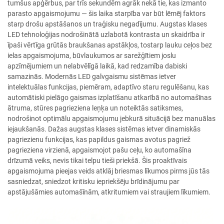
tumšus apģērbus, par trīs sekundēm agrāk nekā tie, kas izmanto
parasto apgaismojumu — šis laika starpība var būt lēmēj faktors
starp drošu apstāšanos un traģisku negadījumu. Augstas klases
LED tehnoloģijas nodrošinātā uzlabotā kontrasta un skaidrība ir
īpaši vērtīga grūtās braukšanas apstākļos, tostarp lauku ceļos bez
ielas apgaismojuma, būvlaukumos ar sarežģītiem joslu
apzīmējumiem un nelabvēlīgā laikā, kad redzamība dabiski
samazinās. Modernās LED galvgaismu sistēmas ietver
intelektuālas funkcijas, piemēram, adaptīvo staru regulēšanu, kas
automātiski pielāgo gaismas izplatīšanu atkarībā no automašīnas
ātruma, stūres pagrieziena leņķa un noteiktās satiksmes,
nodrošinot optimālu apgaismojumu jebkurā situācijā bez manuālas
iejaukšanās. Dažas augstas klases sistēmas ietver dinamiskās
pagriezienu funkcijas, kas papildus gaismas avotus pagriež
pagrieziena virzienā, apgaismojot pašu ceļu, ko automašīna
drīzumā veiks, nevis tikai telpu tieši priekšā. Šis proaktīvais
apgaismojuma pieejas veids atklāj briesmas līkumos pirms jūs tās
sasniedzat, sniedzot kritisku iepriekšēju brīdinājumu par
apstājušāmies automašīnām, atkritumiem vai straujiem līkumiem.