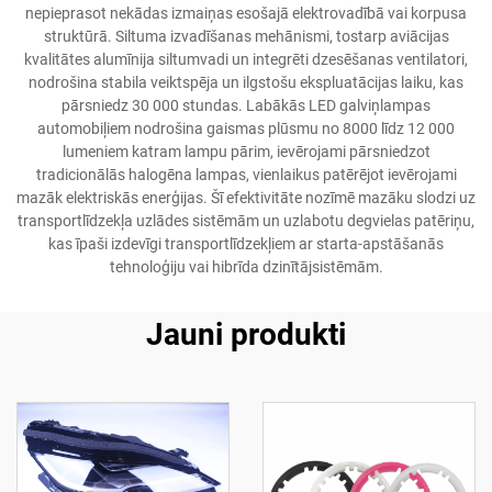
nepieprasot nekādas izmaiņas esošajā elektrovadībā vai korpusa
struktūrā. Siltuma izvadīšanas mehānismi, tostarp aviācijas
kvalitātes alumīnija siltumvadi un integrēti dzesēšanas ventilatori,
nodrošina stabila veiktspēja un ilgstošu ekspluatācijas laiku, kas
pārsniedz 30 000 stundas. Labākās LED galviņlampas
automobiļiem nodrošina gaismas plūsmu no 8000 līdz 12 000
lumeniem katram lampu pārim, ievērojami pārsniedzot
tradicionālās halogēna lampas, vienlaikus patērējot ievērojami
mazāk elektriskās enerģijas. Šī efektivitāte nozīmē mazāku slodzi uz
transportlīdzekļa uzlādes sistēmām un uzlabotu degvielas patēriņu,
kas īpaši izdevīgi transportlīdzekļiem ar starta-apstāšanās
tehnoloģiju vai hibrīda dzinītājsistēmām.
Jauni produkti