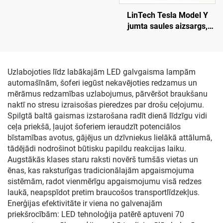
klikšķa balss vadība,
LinTech Tesla Model Y
pretspīduma UV
jumta saules aizsargs,
aizsardzība
viena klikšķa balss vadība,
pretspīduma UV
aizsardzība
Uzlabojoties līdz labākajām LED galvgaisma lampām
automašīnām, šoferi iegūst nekavējoties redzamus un
mērāmus redzamības uzlabojumus, pārvēršot braukšanu
naktī no stresu izraisošas pieredzes par drošu ceļojumu.
Spilgtā baltā gaismas izstarošana radīt dienā līdzīgu vidi
ceļa priekšā, ļaujot šoferiem ieraudzīt potenciālos
bīstamības avotus, gājējus un dzīvniekus lielākā attālumā,
tādējādi nodrošinot būtisku papildu reakcijas laiku.
Augstākās klases staru raksti novērš tumšās vietas un
ēnas, kas raksturīgas tradicionālajām apgaismojuma
sistēmām, radot vienmērīgu apgaismojumu visā redzes
laukā, neapspīdot pretim braucošos transportlīdzekļus.
Enerģijas efektivitāte ir viena no galvenajām
priekšrocībām: LED tehnoloģija patērē aptuveni 70