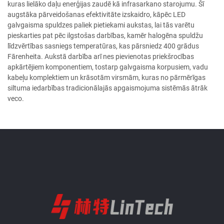
kuras lielāko daļu enerģijas zaudē kā infrasarkano starojumu. Šī
augstāka pārveidošanas efektivitāte izskaidro, kāpēc LED
galvgaisma spuldzes paliek pietiekami aukstas, lai tās varētu
pieskarties pat pēc ilgstošas darbības, kamēr halogēna spuldžu
līdzvērtības sasniegs temperatūras, kas pārsniedz 400 grādus
Fārenheita. Aukstā darbība arī nes pievienotas priekšrocības
apkārtējiem komponentiem, tostarp galvgaisma korpusiem, vadu
kabeļu komplektiem un krāsotām virsmām, kuras no pārmērīgas
siltuma iedarbības tradicionālajās apgaismojuma sistēmās ātrāk
veco.