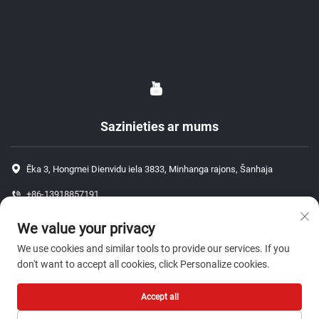
Sazinieties ar mums
Ēka 3, Hongmei Dienvidu iela 3833, Minhanga rajons, Šanhaja
+86-13918857191
+86-13918857191
We value your privacy
[email protected]
We use cookies and similar tools to provide our services. If you
don't want to accept all cookies, click Personalize cookies.
Autortiesības © 2026 Šanhaja J P auto daļu ko., Ltd. Visas tiesības
Accept all
aizsargātas.-
Konfidencialitātes politika