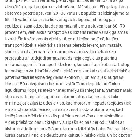
radot pārliecinošu vērtības piedāvājumu, kas iet daudz tālāk par
vienkāršu apgaismojuma uzlabošanu. Mūsdienu LED galvgaisma
sistēmas patērē aptuveni 20–30 vatus uz spuldzi salīdzinājumā ar
55–65 vatiem, ko prasa līdzvērtīgas halogēna tehnoloģijas
spuldzes, sasniedzot jaudas samazinājumu aptuveni par 60–70
procentiem, vienlaikus ražojot divas līdz trīs reizes vairāk gaismas
izvadi. Šis ievērojamais efektivitātes attiecība nozīmē, ka jūsu
transportlīdzekļa elektriskā sistēma pieredz ievērojami mazāku
slodzi, ļaujot alternatoram darboties ar mazāku mehānisko
pretestību un tādējādi samazinot dzinēja degvielas patēriņu
mērāmā apjomā. Transportlīdzekļiem, kuriem ir aprīkots start-stop
tehnoloģijas vai hibrīda dzinēju sistēmas, kur katrs vats elektriskās
patēriņa tieši ietekmē degvielas ekonomiju un emisijas, augstas
klases LED galvgaisma lukturu uzstādīšana iegulda nozīmīgu
ieguldījumu kopējās efektivitātes mērķu sasniegšanā. Samazinātais
strāvas patēriņš arī pagarinās akumulatora kalpošanas laiku,
minimizējot dziļās izlādes ciklus, kad motoram nepadarbojoties tiek
izmantoti papildu ierīces, un samazinot slodzi aukstā laikā, kad
ieslēgšanas brīdī elektriskās patēriņa vajadzības ir maksimālas.
Vides priekšrocības uzkrājas visu īpašniecības periodu, sākot ar
bīstamo atkritumu novēršanu, ko rada izlietotās halogēna spuldzes,
kurās parasti ir neliels daudzums kaitīgu ķīmisko vielu, un beidzot ar