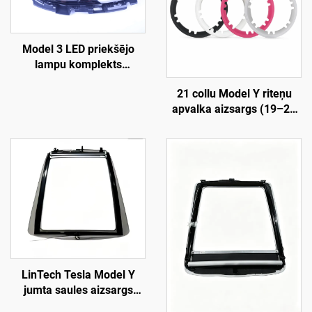
Model 3 LED priekšējo
lampu komplekts
1760889-00-F LinTech
21 collu Model Y riteņu
apvalka aizsargs (19–24
gadi), LinTech
LinTech Tesla Model Y
jumta saules aizsargs
(19–24 gadi), viena