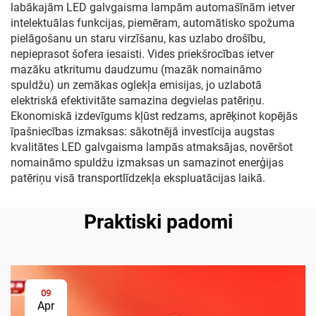
labākajām LED galvgaisma lampām automašīnām ietver
intelektuālas funkcijas, piemēram, automātisko spožuma
pielāgošanu un staru virzīšanu, kas uzlabo drošību,
nepieprasot šofera iesaisti. Vides priekšrocības ietver
mazāku atkritumu daudzumu (mazāk nomaināmo
spuldžu) un zemākas oglekļa emisijas, jo uzlabotā
elektriskā efektivitāte samazina degvielas patēriņu.
Ekonomiskā izdevīgums kļūst redzams, aprēķinot kopējās
īpašniecības izmaksas: sākotnējā investīcija augstas
kvalitātes LED galvgaisma lampās atmaksājas, novēršot
nomaināmo spuldžu izmaksas un samazinot enerģijas
patēriņu visā transportlīdzekļa ekspluatācijas laikā.
Praktiski padomi
09
Apr