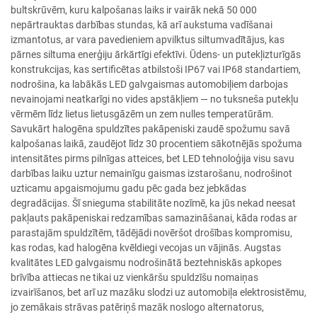
bultskrūvēm, kuru kalpošanas laiks ir vairāk nekā 50 000
nepārtrauktas darbības stundas, kā arī aukstuma vadīšanai
izmantotus, ar vara pavedieniem apvilktus siltumvadītājus, kas
pārnes siltuma enerģiju ārkārtīgi efektīvi. Ūdens- un putekļizturīgās
konstrukcijas, kas sertificētas atbilstoši IP67 vai IP68 standartiem,
nodrošina, ka labākās LED galvgaismas automobiļiem darbojas
nevainojami neatkarīgi no vides apstākļiem — no tuksneša putekļu
vērmēm līdz lietus lietusgāzēm un zem nulles temperatūrām.
Savukārt halogēna spuldzītes pakāpeniski zaudē spožumu savā
kalpošanas laikā, zaudējot līdz 30 procentiem sākotnējās spožuma
intensitātes pirms pilnīgas atteices, bet LED tehnoloģija visu savu
darbības laiku uztur nemainīgu gaismas izstarošanu, nodrošinot
uzticamu apgaismojumu gadu pēc gada bez jebkādas
degradācijas. Šī snieguma stabilitāte nozīmē, ka jūs nekad neesat
pakļauts pakāpeniskai redzamības samazināšanai, kāda rodas ar
parastajām spuldzītēm, tādējādi novēršot drošības kompromisu,
kas rodas, kad halogēna kvēldiegi vecojas un vājinās. Augstas
kvalitātes LED galvgaismu nodrošinātā beztehniskās apkopes
brīvība attiecas ne tikai uz vienkāršu spuldzīšu nomaiņas
izvairīšanos, bet arī uz mazāku slodzi uz automobiļa elektrosistēmu,
jo zemākais strāvas patēriņš mazāk noslogo alternatorus,