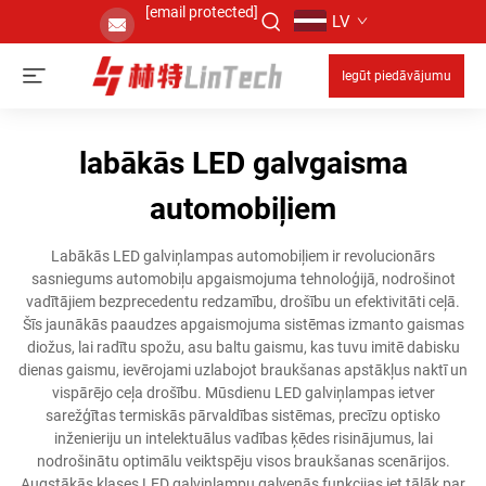
[email protected]
LV
Iegūt piedāvājumu
labākās LED galvgaisma
automobiļiem
Labākās LED galviņlampas automobiļiem ir revolucionārs
sasniegums automobiļu apgaismojuma tehnoloģijā, nodrošinot
vadītājiem bezprecedentu redzamību, drošību un efektivitāti ceļā.
Šīs jaunākās paaudzes apgaismojuma sistēmas izmanto gaismas
diožus, lai radītu spožu, asu baltu gaismu, kas tuvu imitē dabisku
dienas gaismu, ievērojami uzlabojot braukšanas apstākļus naktī un
vispārējo ceļa drošību. Mūsdienu LED galviņlampas ietver
sarežģītas termiskās pārvaldības sistēmas, precīzu optisko
inženieriju un intelektuālus vadības ķēdes risinājumus, lai
nodrošinātu optimālu veiktspēju visos braukšanas scenārijos.
Augstākās klases LED galviņlampu galvenās funkcijas iet tālāk par