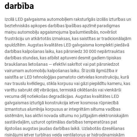
darbība
Izcilā LED galvgaisma automobiļiem raksturīgās izcilās izturības un
beztehniskās apkopes darbības īpašības apzīmē paradigmas
maiņu automobiļu apgaismojuma īpašumtiesībās, novēršot
frustrāciju un atkārtotās izmaksas, kas saistītas ar tradicionālajām
spuldzītēm. Augstas kvalitātes LED galvgaisma komplekti piedāvā
darbības kalpošanas laiku, kas pārsniedz 30 000 nepārtrauktas
darbības stundas, kas atbilst aptuveni desmit gadiem tipiskas
braukšanas lietošanas — efektīvi sakrītot vai pat pārsniedzot
vairumam automobiļu kalpošanas laiku. Šī izcilā ilgmūžība ir
saistīta ar LED tehnoloģijas pamatoto cietvielas konstrukciju, kurā
nav trauslu kvēldiegu, stikla korpusu vai gāzi piepildītu kameru, kas
varētu sabrukt dēļ vibrācijas, termiskā ciklēšanās vai vienkārši
vecuma dēļ notiekošas degradācijas. Augstas kvalitātes LED
galvgaismas izturīgā konstrukcija ietver kosmosa rūpniecībā
izmantotus alumīnija korpusus ar integrētām siltuma vadības
sistēmām, kas aktīvi novada siltumu no jutīgajām elektroniskajām
sastāvdaļām, uzturot optimālas darbības temperatūras pat
ilgstošas augstas jaudas darbības laikā. Uzlabotās dzesēšanas
risinājumi ietver turbīnas veida ventilatorus ar hidrodinamiskām