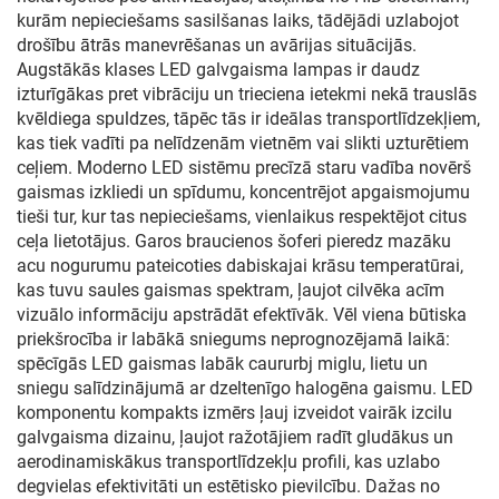
kurām nepieciešams sasilšanas laiks, tādējādi uzlabojot
drošību ātrās manevrēšanas un avārijas situācijās.
Augstākās klases LED galvgaisma lampas ir daudz
izturīgākas pret vibrāciju un trieciena ietekmi nekā trauslās
kvēldiega spuldzes, tāpēc tās ir ideālas transportlīdzekļiem,
kas tiek vadīti pa nelīdzenām vietnēm vai slikti uzturētiem
ceļiem. Moderno LED sistēmu precīzā staru vadība novērš
gaismas izkliedi un spīdumu, koncentrējot apgaismojumu
tieši tur, kur tas nepieciešams, vienlaikus respektējot citus
ceļa lietotājus. Garos braucienos šoferi pieredz mazāku
acu nogurumu pateicoties dabiskajai krāsu temperatūrai,
kas tuvu saules gaismas spektram, ļaujot cilvēka acīm
vizuālo informāciju apstrādāt efektīvāk. Vēl viena būtiska
priekšrocība ir labākā sniegums neprognozējamā laikā:
spēcīgās LED gaismas labāk caururbj miglu, lietu un
sniegu salīdzinājumā ar dzeltenīgo halogēna gaismu. LED
komponentu kompakts izmērs ļauj izveidot vairāk izcilu
galvgaisma dizainu, ļaujot ražotājiem radīt gludākus un
aerodinamiskākus transportlīdzekļu profili, kas uzlabo
degvielas efektivitāti un estētisko pievilcību. Dažas no