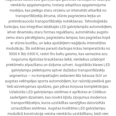
vienkāršu apgaismojumu, tostarp adaptīvus apgaismojuma
modeļus, kas pielāgo staru virzienu un intensitāti atkarībā no
transportlīdzekļa ātruma, stūres pagrieziena leņķa un
pretimbraucošo transportlīdzekļu noteikšanas. Tehnoloģiskās
funkcijas, kas integrētas labākajās LED galviņlampās automobiļiem,
ietver dinamisku staru formas regulēšanu, automātisku augsto-
zemu staru pārslēgšanu, pagriezienu lampas, kas pagriežas kopā
ar stūres kustību, un laika apstākļiem reaģējošu intensitātes
modulāciju. Šīs sistēmas parasti darbojas krāsu temperatūrās no
5000 K līdz 6500 K, radot tīru baltu gaismu, kas samazina acu
nogurumu ilgstošas braukšanas laikā, vienlaikus uzlabojot
priekšmetu atpazīšanu un dziļuma uztveri. Augstākās klases LED
galviņlampu pielietojums aptver dažādus transportlīdzekļu
segmentus — no kompaktajām sedaniem līdz luksusa SUV un
augstas veiktspējas sporta automobiļiem, kur ražotāji piedāvā gan
tieši aizvietojamas spuldzes, gan pilnas korpusa komplektācijas.
Uzlabotās LED galviņlampu sistēmas ir aprīkotas ar CANbus-
saderīgiem dizainiem, kas novērš kļūdu ziņojumus modernos
transportlīdzekļos, kuros uzstādītas sarežģītas datorizētās
uzraudzības sistēmas. Augstas kvalitātes LED galviņlampu
modulārā konstrukcija veicina vienkāršu uzstādīšanu, bieži vien