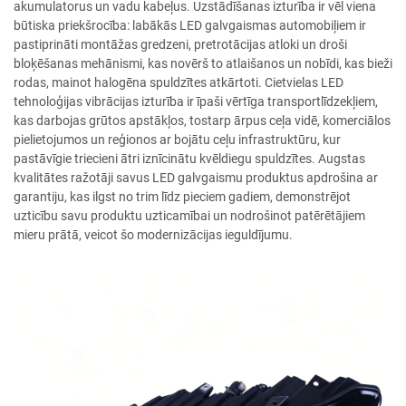
akumulatorus un vadu kabeļus. Uzstādīšanas izturība ir vēl viena
būtiska priekšrocība: labākās LED galvgaismas automobiļiem ir
pastiprināti montāžas gredzeni, pretrotācijas atloki un droši
bloķēšanas mehānismi, kas novērš to atlaišanos un nobīdi, kas bieži
rodas, mainot halogēna spuldzītes atkārtoti. Cietvielas LED
tehnoloģijas vibrācijas izturība ir īpaši vērtīga transportlīdzekļiem,
kas darbojas grūtos apstākļos, tostarp ārpus ceļa vidē, komerciālos
pielietojumos un reģionos ar bojātu ceļu infrastruktūru, kur
pastāvīgie triecieni ātri iznīcinātu kvēldiegu spuldzītes. Augstas
kvalitātes ražotāji savus LED galvgaismu produktus apdrošina ar
garantiju, kas ilgst no trim līdz pieciem gadiem, demonstrējot
uzticību savu produktu uzticamībai un nodrošinot patērētājiem
mieru prātā, veicot šo modernizācijas ieguldījumu.