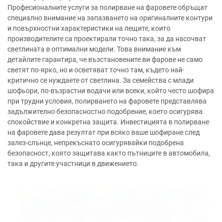
Професионалните услуги за полирване на фаровете обръщат
специално внимание на запазването на оригиналните контури
и повърхностни характеристики на лещите, които
производителите са проектирали точно така, за да насочват
светлината в оптимални модели. Това внимание към
детайлите гарантира, че възстановените ви фарове не само
светят по-ярко, но и осветяват точно там, където най-
критично се нуждаете от светлина. За семейства с млади
шофьори, по-възрастни водачи или всеки, който често шофира
при трудни условия, полирването на фаровете представлява
задължително безопасностно подобрение, което осигурява
спокойствие и конкретна защита. Инвестицията в полирване
на фаровете дава резултат при всяко ваше шофиране след
залез-слънце, непрекъснато осигурявайки подобрена
безопасност, която защитава както пътниците в автомобила,
така и другите участници в движението.