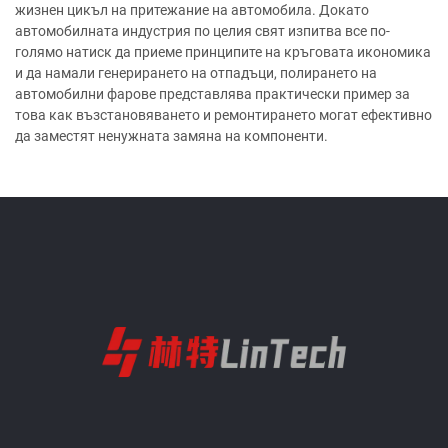
жизнен цикъл на притежание на автомобила. Докато
автомобилната индустрия по целия свят изпитва все по-
голямо натиск да приеме принципите на кръговата икономика
и да намали генерирането на отпадъци, полирането на
автомобилни фарове представлява практически пример за
това как възстановяването и ремонтирането могат ефективно
да заместят ненужната замяна на компоненти.