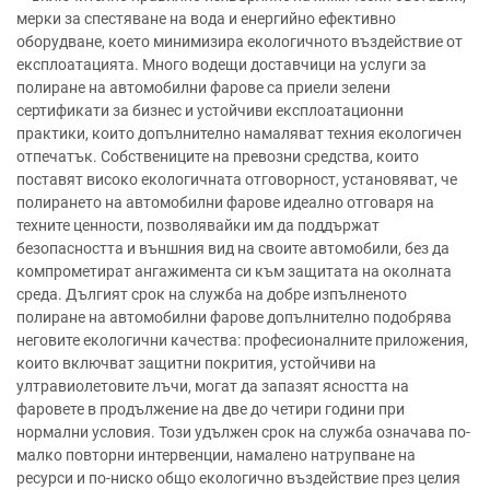
мерки за спестяване на вода и енергийно ефективно
оборудване, което минимизира екологичното въздействие от
експлоатацията. Много водещи доставчици на услуги за
полиране на автомобилни фарове са приели зелени
сертификати за бизнес и устойчиви експлоатационни
практики, които допълнително намаляват техния екологичен
отпечатък. Собствениците на превозни средства, които
поставят високо екологичната отговорност, установяват, че
полирането на автомобилни фарове идеално отговаря на
техните ценности, позволявайки им да поддържат
безопасността и външния вид на своите автомобили, без да
компрометират ангажимента си към защитата на околната
среда. Дългият срок на служба на добре изпълненото
полиране на автомобилни фарове допълнително подобрява
неговите екологични качества: професионалните приложения,
които включват защитни покрития, устойчиви на
ултравиолетовите лъчи, могат да запазят ясността на
фаровете в продължение на две до четири години при
нормални условия. Този удължен срок на служба означава по-
малко повторни интервенции, намалено натрупване на
ресурси и по-ниско общо екологично въздействие през целия