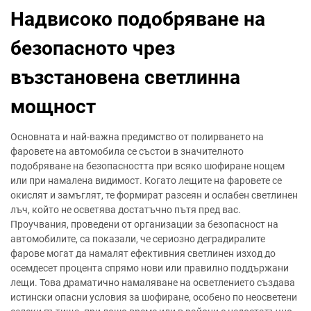
Надвисоко подобряване на
безопасното чрез
възстановена светлинна
мощност
Основната и най-важна предимство от полирването на
фаровете на автомобила се състои в значителното
подобряване на безопасността при всяко шофиране нощем
или при намалена видимост. Когато лещите на фаровете се
окислят и замъглят, те формират разсеян и ослабен светлинен
лъч, който не осветява достатъчно пътя пред вас.
Проучвания, проведени от организации за безопасност на
автомобилите, са показали, че сериозно деградиралите
фарове могат да намалят ефективния светлинен изход до
осемдесет процента спрямо нови или правилно поддържани
лещи. Това драматично намаляване на осветлението създава
истински опасни условия за шофиране, особено по неосветени