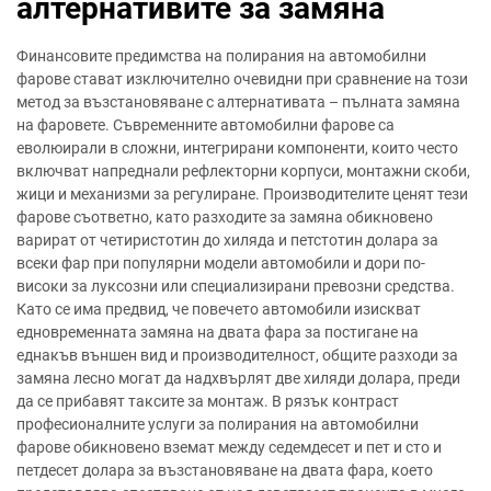
алтернативите за замяна
Финансовите предимства на полирания на автомобилни
фарове стават изключително очевидни при сравнение на този
метод за възстановяване с алтернативата – пълната замяна
на фаровете. Съвременните автомобилни фарове са
еволюирали в сложни, интегрирани компоненти, които често
включват напреднали рефлекторни корпуси, монтажни скоби,
жици и механизми за регулиране. Производителите ценят тези
фарове съответно, като разходите за замяна обикновено
варират от четиристотин до хиляда и петстотин долара за
всеки фар при популярни модели автомобили и дори по-
високи за луксозни или специализирани превозни средства.
Като се има предвид, че повечето автомобили изискват
едновременната замяна на двата фара за постигане на
еднакъв външен вид и производителност, общите разходи за
замяна лесно могат да надхвърлят две хиляди долара, преди
да се прибавят таксите за монтаж. В рязък контраст
професионалните услуги за полирания на автомобилни
фарове обикновено вземат между седемдесет и пет и сто и
петдесет долара за възстановяване на двата фара, което