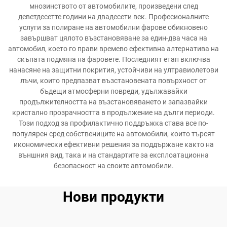
мнозинството от автомобилите, произведени след
деветдесетте години на двадесети век. Професионалните
услуги за полиране на автомобилни фарове обикновено
завършват цялото възстановяване за един-два часа на
автомобил, което го прави времево ефективна алтернатива на
скъпата подмяна на фаровете. Последният етап включва
нанасяне на защитни покрития, устойчиви на ултравиолетови
лъчи, които предпазват възстановената повърхност от
бъдещи атмосферни повреди, удължавайки
продължителността на възстановяването и запазвайки
кристално прозрачността в продължение на дълги периоди.
Този подход за профилактично поддръжка става все по-
популярен сред собствениците на автомобили, които търсят
икономически ефективни решения за поддържане както на
външния вид, така и на стандартите за експлоатационна
безопасност на своите автомобили.
Нови продукти