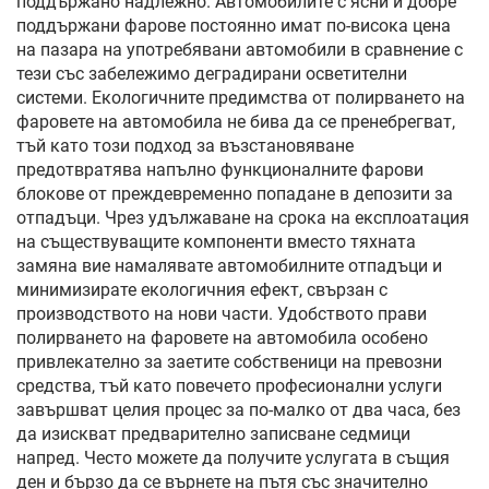
поддържано надлежно. Автомобилите с ясни и добре
поддържани фарове постоянно имат по-висока цена
на пазара на употребявани автомобили в сравнение с
тези със забележимо деградирани осветителни
системи. Екологичните предимства от полирването на
фаровете на автомобила не бива да се пренебрегват,
тъй като този подход за възстановяване
предотвратява напълно функционалните фарови
блокове от преждевременно попадане в депозити за
отпадъци. Чрез удължаване на срока на експлоатация
на съществуващите компоненти вместо тяхната
замяна вие намалявате автомобилните отпадъци и
минимизирате екологичния ефект, свързан с
производството на нови части. Удобството прави
полирването на фаровете на автомобила особено
привлекателно за заетите собственици на превозни
средства, тъй като повечето професионални услуги
завършват целия процес за по-малко от два часа, без
да изискват предварително записване седмици
напред. Често можете да получите услугата в същия
ден и бързо да се върнете на пътя със значително