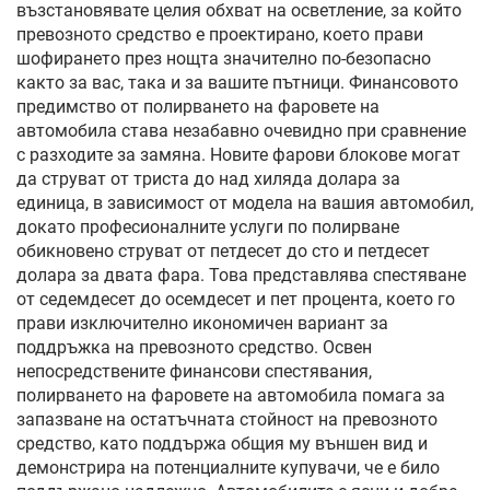
възстановявате целия обхват на осветление, за който
превозното средство е проектирано, което прави
шофирането през нощта значително по-безопасно
както за вас, така и за вашите пътници. Финансовото
предимство от полирването на фаровете на
автомобила става незабавно очевидно при сравнение
с разходите за замяна. Новите фарови блокове могат
да струват от триста до над хиляда долара за
единица, в зависимост от модела на вашия автомобил,
докато професионалните услуги по полирване
обикновено струват от петдесет до сто и петдесет
долара за двата фара. Това представлява спестяване
от седемдесет до осемдесет и пет процента, което го
прави изключително икономичен вариант за
поддръжка на превозното средство. Освен
непосредствените финансови спестявания,
полирването на фаровете на автомобила помага за
запазване на остатъчната стойност на превозното
средство, като поддържа общия му външен вид и
демонстрира на потенциалните купувачи, че е било