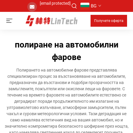
[email protected]
BG
Получете оферта
полиране на автомобилни
фарове
Полирането на автомобилни фарове представлява
специализиран процес за възстановяване на автомобилите,
предназначен да възстанови и подобри прозрачността на
замъглените, пожълтели или окислени лещи на фаровете. С
течение на времето фаровете на автомобилите естествено се
деградират поради продължителното им излагане на
ултравиолетово излъчване, атмосферни замърсители, пътен
чакъл и сурови метеорологични условия. Тази деградация не
само намалява естетичния вид на вашия автомобил, но и
значително компрометира безопасното шофиране през нощта,
като намалява светлинния изход до седемдесет процента.