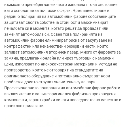
възможно пренебрегване и често използват това състояние
като основание за по-ниски оферти. Чрез инвестиране в
редовно полирания на автомобилни фарове собствениците
защитават своята собствена стойност и максимизират
печалбата си в момента, когато решат да продадат или
заменят автомобила си. Освен това полиранията на
автомобилни фарове елиминират риска от закупуване на
контрафактни или некачествени резервни части, които
заливат автомобилния вторичен пазар. Много от фаровете за
замяна, предлагани онлайн или чрез търговци с намалени
цени, използват по-нискокачествени материали и методи на
производство, които не отговарят на стандартите на
оригиналното оборудване и потенциално създават нови
проблеми, докато струват значителна сума пари.
Професионалното полирания на автомобилни фарове работи
изключително с вашите оригинален фабрично произведени
компоненти, гарантирайки винаги последователно качество и
правилно прилагане.