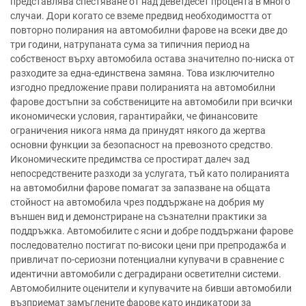
представлява спестяване от над деветдесет процента в много
случаи. Дори когато се вземе предвид необходимостта от
повторно полирания на автомобилни фарове на всеки две до
три години, натрупаната сума за типичния период на
собственост върху автомобила остава значително по-ниска от
разходите за една-единствена замяна. Това изключително
изгодно предложение прави полиранията на автомобилни
фарове достъпни за собствениците на автомобили при всички
икономически условия, гарантирайки, че финансовите
ограничения никога няма да принудят някого да жертва
основни функции за безопасност на превозното средство.
Икономическите предимства се простират далеч зад
непосредствените разходи за услугата, тъй като полиранията
на автомобилни фарове помагат за запазване на общата
стойност на автомобила чрез поддържане на добрия му
външен вид и демонстриране на съзнателни практики за
поддръжка. Автомобилите с ясни и добре поддържани фарове
последователно постигат по-високи цени при препродажба и
привличат по-сериозни потенциални купувачи в сравнение с
идентични автомобили с деградирани осветителни системи.
Автомобилните оценители и купувачите на бивши автомобили
възприемат замъглените фарове като индикатори за