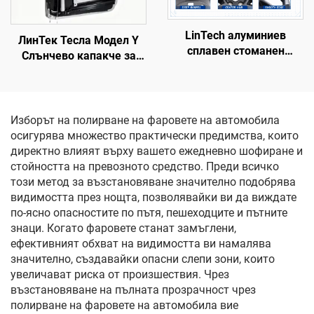
LinTech алуминиев
ЛинТек Тесла Модел Y
сплавен стоманен
Слънчево капакче за
джантов обръч за Model
покрива, управление
Y 3488226-00-A
чрез глас с едно
натискане, защита от
ослепяване и
Изборът на полирване на фаровете на автомобила
ултравиолетови лъчи
осигурява множество практически предимства, които
директно влияят върху вашето ежедневно шофиране и
стойността на превозното средство. Преди всичко
този метод за възстановяване значително подобрява
видимостта през нощта, позволявайки ви да виждате
по-ясно опасностите по пътя, пешеходците и пътните
знаци. Когато фаровете станат замъглени,
ефективният обхват на видимостта ви намалява
значително, създавайки опасни слепи зони, които
увеличават риска от произшествия. Чрез
възстановяване на пълната прозрачност чрез
полирване на фаровете на автомобила вие