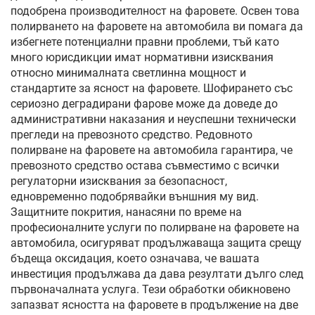
подобрена производителност на фаровете. Освен това
полирването на фаровете на автомобила ви помага да
избегнете потенциални правни проблеми, тъй като
много юрисдикции имат нормативни изисквания
относно минималната светлинна мощност и
стандартите за ясност на фаровете. Шофирането със
сериозно деградирани фарове може да доведе до
административни наказания и неуспешни технически
прегледи на превозното средство. Редовното
полирване на фаровете на автомобила гарантира, че
превозното средство остава съвместимо с всички
регулаторни изисквания за безопасност,
едновременно подобрявайки външния му вид.
Защитните покрития, нанасяни по време на
професионалните услуги по полирване на фаровете на
автомобила, осигуряват продължаваща защита срещу
бъдеща оксидация, което означава, че вашата
инвестиция продължава да дава резултати дълго след
първоначалната услуга. Тези обработки обикновено
запазват ясността на фаровете в продължение на две