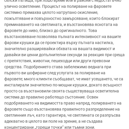
селски пътища, при лошо време или в райони с недостатъчно
улично осветление. Процесът на полирване на фаровете
системно премахва цялото натрупано окисление,
пожълтяване и повърхностно замърсяване, които блокират
преминаването на светлината, и възстановява яснотата на
фаровете до ниво, близко до оригиналното. Това
възстановяване позволява пълната интензивност на вашите
фарови крушки да се проектира върху пътната настилка,
значително разширявайки обхвата на вашата видимост и
давайки ви ценни допълнителни секунди за реакция при среща
с препятствия, животни, пешеходци или други превозни
средства. Подобрението става забележимо веднага при
първото ви шофиране след услугата за полирване на
фаровете; много клиенти съобщават, че имат усещането, че са
инсталирали значително по-мощни крушки, докато всъщност
просто са възстановили своята съществуваща осветителна
система до правилно работещо състояние. Освен
подобряването на видимостта право напред, полирването на
фаровете също възстановява правилното разпределение на
светлинния лъч, като гарантира, че светлината се разпръсва
адекватно в цялото ви поле на зрение, а не създава
концентрирани „горещи точки“ или тъмни зони.