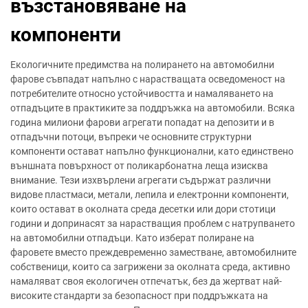
възстановяване на
компоненти
Екологичните предимства на полирането на автомобилни
фарове съвпадат напълно с нарастващата осведоменост на
потребителите относно устойчивостта и намаляването на
отпадъците в практиките за поддръжка на автомобили. Всяка
година милиони фарови агрегати попадат на депозити и в
отпадъчни потоци, въпреки че основните структурни
компоненти остават напълно функционални, като единствено
външната повърхност от поликарбонатна леща изисква
внимание. Тези изхвърлени агрегати съдържат различни
видове пластмаси, метали, лепила и електронни компоненти,
които остават в околната среда десетки или дори стотици
години и допринасят за нарастващия проблем с натрупването
на автомобилни отпадъци. Като изберат полиране на
фаровете вместо преждевременно заместване, автомобилните
собственици, които са загрижени за околната среда, активно
намаляват своя екологичен отпечатък, без да жертват най-
високите стандарти за безопасност при поддръжката на