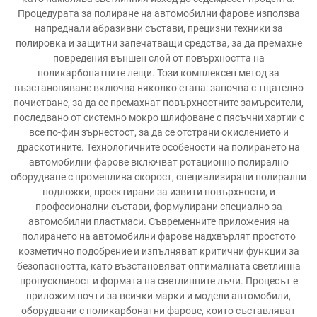
Процедурата за полиране на автомобилни фарове използва
напреднали абразивни състави, прецизни техники за
полировка и защитни запечатващи средства, за да премахне
повредения външен слой от повърхността на
поликарбонатните лещи. Този комплексен метод за
възстановяване включва няколко етапа: започва с тщателно
почистване, за да се премахнат повърхностните замърсители,
последвано от системно мокро шлифоване с пясъчни хартии с
все по-фин зърнестост, за да се отстрани окислението и
драскотините. Технологичните особености на полирането на
автомобилни фарове включват ротационно полирално
оборудване с променлива скорост, специализирани полирални
подложки, проектирани за извити повърхности, и
професионални състави, формулирани специално за
автомобилни пластмаси. Съвременните приложения на
полирането на автомобилни фарове надхвърлят простото
козметично подобрение и изпълняват критични функции за
безопасността, като възстановяват оптималната светлинна
пропускливост и формата на светлинните лъчи. Процесът е
приложим почти за всички марки и модели автомобили,
оборудвани с поликарбонатни фарове, които съставляват