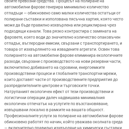
своите превозни средства. Процесът на полиране на
автомобилни фарове генерира минимално количество
отпадъци — обикновено само малки количества остатъци от
полирани съставки и използвана пясъчна хартия, която често
може да бъде правилно изхвърлена или рециклирана чрез
подходящи канали. Това рязко контрастира с замяната на
фаровете, която води до значително количество опаковъчен
отпадък, въглеродни емисии, свързани с транспортирането, и
товара от изхвърлянето на извадените агрегати. Освен това
полирането на автомобилни фарове елиминира екологичните
разходи, свързани с производството на нови резервни части,
включително добиването на суровини, енергоемките
производствени процеси и глобалните транспортни мрежи,
които доставят части от производствените предприятия до
разпределителните центрове и търговските точки.
Натрупаният екологичен ефект от тези производствени и
логистични операции далеч надвишава минималния
екологичен отпечатък на услугите по възстановяване,
извършвани локално в рамките на вашата общност.
Професионалните услуги за полиране на автомобилни фарове
обикновено работят по начин, който уважава околната среда
— включително правилно изхвърляне на химически съставки,