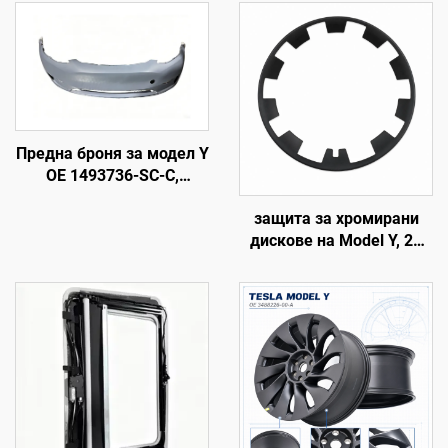
Предна броня за модел Y
OE 1493736-SC-C,
високопрецизно
защита за хромирани
формоване, грундирано
дискове на Model Y, 20
покритие, съвместима с
инча, модели 2019–2024
оригиналния радар и
г., LinTech
сензор, неразрушителен
монтаж, за сервиз и
поддръжка на автопарк