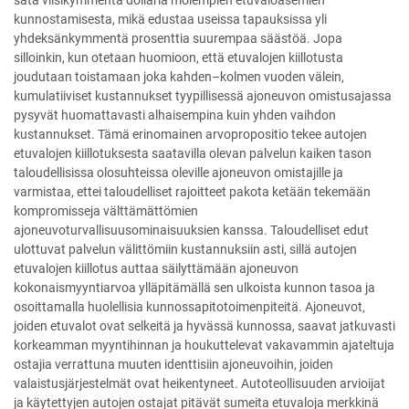
sata viisikymmentä dollaria molempien etuvaloasemien
kunnostamisesta, mikä edustaa useissa tapauksissa yli
yhdeksänkymmentä prosenttia suurempaa säästöä. Jopa
silloinkin, kun otetaan huomioon, että etuvalojen kiillotusta
joudutaan toistamaan joka kahden–kolmen vuoden välein,
kumulatiiviset kustannukset tyypillisessä ajoneuvon omistusajassa
pysyvät huomattavasti alhaisempina kuin yhden vaihdon
kustannukset. Tämä erinomainen arvopropositio tekee autojen
etuvalojen kiillotuksesta saatavilla olevan palvelun kaiken tason
taloudellisissa olosuhteissa oleville ajoneuvon omistajille ja
varmistaa, ettei taloudelliset rajoitteet pakota ketään tekemään
kompromisseja välttämättömien
ajoneuvoturvallisuusominaisuuksien kanssa. Taloudelliset edut
ulottuvat palvelun välittömiin kustannuksiin asti, sillä autojen
etuvalojen kiillotus auttaa säilyttämään ajoneuvon
kokonaismyyntiarvoa ylläpitämällä sen ulkoista kunnon tasoa ja
osoittamalla huolellisia kunnossapitotoimenpiteitä. Ajoneuvot,
joiden etuvalot ovat selkeitä ja hyvässä kunnossa, saavat jatkuvasti
korkeamman myyntihinnan ja houkuttelevat vakavammin ajateltuja
ostajia verrattuna muuten identtisiin ajoneuvoihin, joiden
valaistusjärjestelmät ovat heikentyneet. Autoteollisuuden arvioijat
ja käytettyjen autojen ostajat pitävät sumeita etuvaloja merkkinä