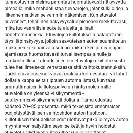
kunnostusmenetelmä parantaa huomattavasti näkyvyyttä
pimeällä, mikä mahdollistaa tievaarojen, jalankulkijoiden ja
liikennemerkkien selvemmin näkemisen. Kun etuvalot
pilvenneet, tehollinen näkyvyysalue pienenee merkittävästi,
mikä luo vaarallisia sokeita alueita ja lisää
onnettomuusriskiä. Etuvalojen kiillotuksella palautetaan
täysi läpinäkyvyys, jolloin saavutetaan auton suunnittelun
mukainen kokonaisvalaisuteho, mikä tekee pimeän ajan
ajamisesta huomattavasti turvallisempaa sinulle ja
matkustajillesi. Taloudellinen etu etuvalojen kiillotuksesta
tulee heti ilmeiseksi verrattaessa sitä vaihtokustannuksiin.
Uudet etuvaloasemat voivat maksaa kolmesataa–yli tuhat
dollaria kappaleelta riippuen automallistasi, kun taas
ammattimaisen kiillotuspalvelun hinta molemmille
etuvaloille on yleensä viisikymmentä–
satakymmenviisikymmentä dollaria. Tämä edustaa
säästöä 70–85 prosenttia, mikä tekee siitä erinomaisen
budjettiystävällisen vaihtoehdon auton huoltoon.
Kiillotuksen taloudelliset edut ulottuvat pitkälle myös auton
myyntiarvon säilyttämiseen: selkeät ja hyvin hoidetut
etuvalot säilyttävät auton ulkoasun ja osoittavat