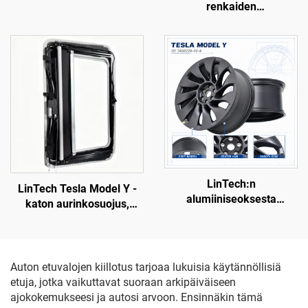
renkaiden
muovaus, esimaalattu
rengasreunansuojat 19–
pinta, yhteensopiva
24, LinTech
alkuperäisen radarin ja
anturien kanssa, ei-
tuhoava asennus,
korjaamolle ja flottille
tarkoitettu huolto
LinTech:n
LinTech Tesla Model Y -
alumiiniseoksesta
katon aurinkosuojus,
valmistettu renkaan
yhden napsautuksen
ulkoreuna Model Y -
ääniohjaus, silmien
mallille, osanumero
suojelu heijastuksilta ja
3488226-00-A
UV-säteilyltä
Auton etuvalojen kiillotus tarjoaa lukuisia käytännöllisiä
etuja, jotka vaikuttavat suoraan arkipäiväiseen
ajokokemukseesi ja autosi arvoon. Ensinnäkin tämä