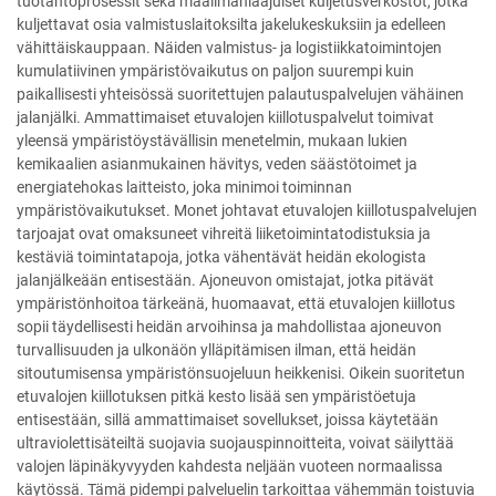
tuotantoprosessit sekä maailmanlaajuiset kuljetusverkostot, jotka
kuljettavat osia valmistuslaitoksilta jakelukeskuksiin ja edelleen
vähittäiskauppaan. Näiden valmistus- ja logistiikkatoimintojen
kumulatiivinen ympäristövaikutus on paljon suurempi kuin
paikallisesti yhteisössä suoritettujen palautuspalvelujen vähäinen
jalanjälki. Ammattimaiset etuvalojen kiillotuspalvelut toimivat
yleensä ympäristöystävällisin menetelmin, mukaan lukien
kemikaalien asianmukainen hävitys, veden säästötoimet ja
energiatehokas laitteisto, joka minimoi toiminnan
ympäristövaikutukset. Monet johtavat etuvalojen kiillotuspalvelujen
tarjoajat ovat omaksuneet vihreitä liiketoimintatodistuksia ja
kestäviä toimintatapoja, jotka vähentävät heidän ekologista
jalanjälkeään entisestään. Ajoneuvon omistajat, jotka pitävät
ympäristönhoitoa tärkeänä, huomaavat, että etuvalojen kiillotus
sopii täydellisesti heidän arvoihinsa ja mahdollistaa ajoneuvon
turvallisuuden ja ulkonäön ylläpitämisen ilman, että heidän
sitoutumisensa ympäristönsuojeluun heikkenisi. Oikein suoritetun
etuvalojen kiillotuksen pitkä kesto lisää sen ympäristöetuja
entisestään, sillä ammattimaiset sovellukset, joissa käytetään
ultraviolettisäteiltä suojavia suojauspinnoitteita, voivat säilyttää
valojen läpinäkyvyyden kahdesta neljään vuoteen normaalissa
käytössä. Tämä pidempi palveluelin tarkoittaa vähemmän toistuvia