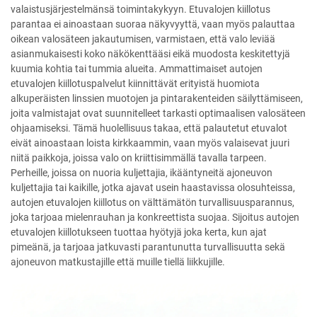
valaistusjärjestelmänsä toimintakykyyn. Etuvalojen kiillotus
parantaa ei ainoastaan suoraa näkyvyyttä, vaan myös palauttaa
oikean valosäteen jakautumisen, varmistaen, että valo leviää
asianmukaisesti koko näkökenttääsi eikä muodosta keskitettyjä
kuumia kohtia tai tummia alueita. Ammattimaiset autojen
etuvalojen kiillotuspalvelut kiinnittävät erityistä huomiota
alkuperäisten linssien muotojen ja pintarakenteiden säilyttämiseen,
joita valmistajat ovat suunnitelleet tarkasti optimaalisen valosäteen
ohjaamiseksi. Tämä huolellisuus takaa, että palautetut etuvalot
eivät ainoastaan loista kirkkaammin, vaan myös valaisevat juuri
niitä paikkoja, joissa valo on kriittisimmällä tavalla tarpeen.
Perheille, joissa on nuoria kuljettajia, ikääntyneitä ajoneuvon
kuljettajia tai kaikille, jotka ajavat usein haastavissa olosuhteissa,
autojen etuvalojen kiillotus on välttämätön turvallisuusparannus,
joka tarjoaa mielenrauhan ja konkreettista suojaa. Sijoitus autojen
etuvalojen kiillotukseen tuottaa hyötyjä joka kerta, kun ajat
pimeänä, ja tarjoaa jatkuvasti parantunutta turvallisuutta sekä
ajoneuvon matkustajille että muille tiellä liikkujille.