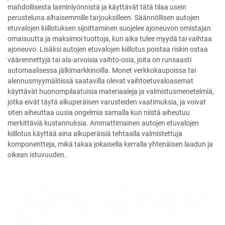
mahdollisesta laiminlyönnistä ja käyttävät tätä tilaa usein
perusteluna alhaisemmille tarjouksilleen. Säännöllisen autojen
etuvalojen kiillotuksen sijoittaminen suojelee ajoneuvon omistajan
omaisuutta ja maksimoi tuottoja, kun aika tulee myydä tai vaihtaa
ajoneuvo. Lisäksi autojen etuvalojen kiillotus poistaa riskin ostaa
väärennettyjä tai ala-arvoisia vaihto-osia, joita on runsaasti
automaalisessa jälkimarkkinoilla. Monet verkkokaupoissa tai
alennusmyymälöissä saatavilla olevat vaihtoetuvaloasemat
käyttävät huonompilaatuisia materiaaleja ja valmistusmenetelmiä,
jotka eivät täytä alkuperäisen varusteiden vaatimuksia, ja voivat
siten aiheuttaa uusia ongelmia samalla kun niistä aiheutuu
merkittäviä kustannuksia. Ammattimainen autojen etuvalojen
kiillotus käyttää aina alkuperäisiä tehtaalla valmistettuja
komponentteja, mikä takaa jokaisella kerralla yhtenäisen laadun ja
oikean istuvuuden.