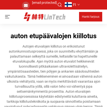
[email protected]
FI
Hanki tarjous
auton etupäävalojen kiillotus
Autojen etuvalojen kiillotus on erikoistunut
autonkunnostusprosessi, joka on suunniteltu elvyttämään ja
palauttamaan selkeyttä sumeille, keltaisille tai hapettuneille
etuvalokupuille. Ajan myötä auton etuvalot heikkenevät
luonnollisesti pitkäaikaisen ultraviolettisäteilyn,
ympäristösaasteiden, tien pölyjen ja ankarien sääolosuhteiden
vaikutuksesta. Tämä heikkeneminen ei ainoastaan vähennä auton
ulkoista viehätystä, vaan se myös merkittävästi vaarantaa ajon
turvallisuutta yöllä, sillä valon teho voi vähentyä jopa
seitsemänkymmentä prosenttia. Auton etuvalojen
kiillotusprosessissa käytetään edistyneitä kuluttavia aineita,
tarkkoja kiillotustekniikoita ja suojaavia sinnoitteita poistamaan
vaurioitunut polycarbonaatin valokupun pinnan uloin kerros. Tämä