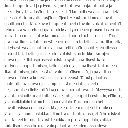
linssit hapettuvat ja pilvennevt, ne tuottavat hajaantunutta ja
heikentynyttä valosädettä, joka ei riitä kunnolla valaisemaan tietä
edessä. Autoturvallisuusjärjestöjen tekemät tutkimukset ovat
osoittaneet, että vakavasti rappeutuneet etuvalot voivat vähentää
tehokasta valotehoa jopa kahdeksankymmenen prosentin verran
verrattuna uusiin tai asianmukaisesti huollettuihin linssien. Tämä
dramaattinen valotehon väheneminen luo todellisia vaaratilanteita,
erityisesti valaisemattomilla maanteillä, sääolosuhteiden ollessa
huonot tai alueilla, joissa kadunvalaistus on heikko. Autojen
etuvalojen kiillotusprosessi poistaa systemaattisesti kaiken
kertyneen hapettumisen, keltuisuuden ja pinnallisesti tarttuneen
likaantumisen, jotka estävät valon läpäisemistä, ja palauttaa
etuvalot lähes alkuperäiseen selkeyteensä. Tämä palautus
mahdollistaa etuvalojen lampujen täyden intensiteetin
heijastumisen tielle, mikä laajentaa huomattavasti näkyvyysaluetta
ja antaa sinulle arvokkaita lisäsekunteja reagoida esteisiin, eläimiin,
jalankulkijoihin tai muihin ajoneuvoihin. Parannus on heti
havaittavissa ensimmäisellä ajokerralla etuvalojen kiillotuksen
jälkeen, ja monet asiakkaat ilmoittavat tuntevansa, että he olisivat
vaihtaneet huomattavasti tehokkaampiin lamppuihin, vaikka
todellisuudessa he ovat vain palauttaneet olemassa olevan