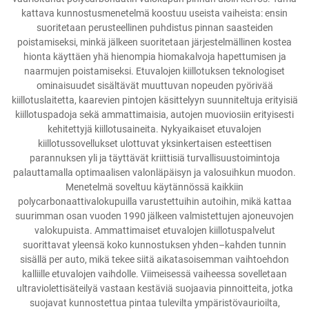
kattava kunnostusmenetelmä koostuu useista vaiheista: ensin
suoritetaan perusteellinen puhdistus pinnan saasteiden
poistamiseksi, minkä jälkeen suoritetaan järjestelmällinen kostea
hionta käyttäen yhä hienompia hiomakalvoja hapettumisen ja
naarmujen poistamiseksi. Etuvalojen kiillotuksen teknologiset
ominaisuudet sisältävät muuttuvan nopeuden pyörivää
kiillotuslaitetta, kaarevien pintojen käsittelyyn suunniteltuja erityisiä
kiillotuspadoja sekä ammattimaisia, autojen muoviosiin erityisesti
kehitettyjä kiillotusaineita. Nykyaikaiset etuvalojen
kiillotussovellukset ulottuvat yksinkertaisen esteettisen
parannuksen yli ja täyttävät kriittisiä turvallisuustoimintoja
palauttamalla optimaalisen valonläpäisyn ja valosuihkun muodon.
Menetelmä soveltuu käytännössä kaikkiin
polycarbonaattivalokupuilla varustettuihin autoihin, mikä kattaa
suurimman osan vuoden 1990 jälkeen valmistettujen ajoneuvojen
valokupuista. Ammattimaiset etuvalojen kiillotuspalvelut
suorittavat yleensä koko kunnostuksen yhden–kahden tunnin
sisällä per auto, mikä tekee siitä aikatasoisemman vaihtoehdon
kalliille etuvalojen vaihdolle. Viimeisessä vaiheessa sovelletaan
ultraviolettisäteilyä vastaan kestäviä suojaavia pinnoitteita, jotka
suojavat kunnostettua pintaa tulevilta ympäristövaurioilta,