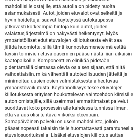
mahdollisille ostajille, että autolla on pidetty huolta
asianmukaisesti. Autot, joiden etuvalot ovat selkeitä ja
hyvin hoidettuja, saavat käytetyssä autokaupassa
jatkuvasti korkeampia hintoja kuin autot, joiden
valaistusjärjestelmä on näkyvästi heikentynyt. Myös
ympäristölliset edut etuvalojen kiillotuksesta eivät saa
jäädä huomiotta, sillä tämä kunnostusmenetelmä estää
täysin toimivien etuvaloasemien pääsemästä liian aikaisin
kaatopaikoille. Komponenttien elinikää pidetään
pidentämällä olemassa olevia osia sen sijaan, että niitä
vaihdettaisiin, mikä vähentää autoteollisuuden jätteitä ja
minimoitaa uusien osien valmistuksesta aiheutuvaa
ympäristövaikutusta. Käytännöllisyys tekee etuvalojen
kiillotuksesta erityisen houkuttelevan vaihtoehdon kiireisille
auton omistajille, sillä useimmat ammattimaiset palvelut
suorittavat koko prosessin alle kahdessa tunnissa ilman,
että varaus olisi tehtävä viikoiksi eteenpäin.
Samapäiväinen palvelu on usein mahdollista, jolloin
pääset nopeasti takaisin tielle huomattavasti parantuneella
etuvalosuorituksella. Lisäksi etuvalojen kiillotus auttaa