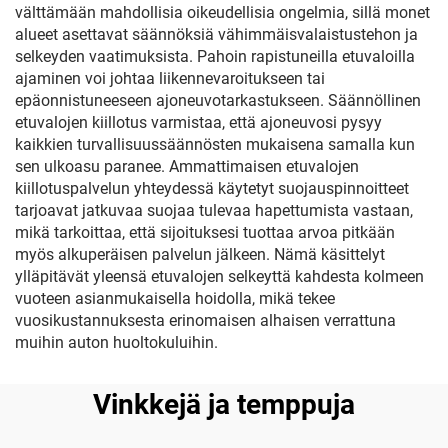
välttämään mahdollisia oikeudellisia ongelmia, sillä monet
alueet asettavat säännöksiä vähimmäisvalaistustehon ja
selkeyden vaatimuksista. Pahoin rapistuneilla etuvaloilla
ajaminen voi johtaa liikennevaroitukseen tai
epäonnistuneeseen ajoneuvotarkastukseen. Säännöllinen
etuvalojen kiillotus varmistaa, että ajoneuvosi pysyy
kaikkien turvallisuussäännösten mukaisena samalla kun
sen ulkoasu paranee. Ammattimaisen etuvalojen
kiillotuspalvelun yhteydessä käytetyt suojauspinnoitteet
tarjoavat jatkuvaa suojaa tulevaa hapettumista vastaan,
mikä tarkoittaa, että sijoituksesi tuottaa arvoa pitkään
myös alkuperäisen palvelun jälkeen. Nämä käsittelyt
ylläpitävät yleensä etuvalojen selkeyttä kahdesta kolmeen
vuoteen asianmukaisella hoidolla, mikä tekee
vuosikustannuksesta erinomaisen alhaisen verrattuna
muihin auton huoltokuluihin.
Vinkkejä ja temppuja