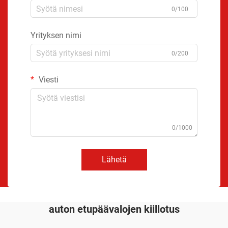
0/100
Yrityksen nimi
0/200
Viesti
0/1000
Lähetä
auton etupäävalojen kiillotus