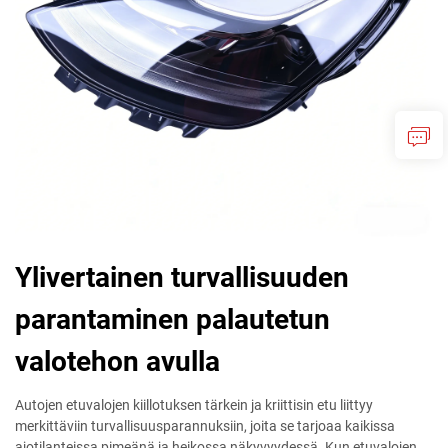
Ylivertainen turvallisuuden
parantaminen palautetun
valotehon avulla
Autojen etuvalojen kiillotuksen tärkein ja kriittisin etu liittyy
merkittäviin turvallisuusparannuksiin, joita se tarjoaa kaikissa
ajotilanteissa pimeänä ja heikossa näkyvyydessä. Kun etuvalojen