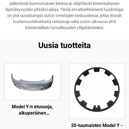
pidentävät kunnostuksen kestoa ja säilyttävät kiteenkaltaisen
läpinäkyvyyden pitkäksi aikaa. Tämä ennaltaehkäisevä huoltotapa
on yhä suosituimpia auton omistajien keskuudessa, jotka etsivät
kustannustehokkaita ratkaisuja sekä auton ulkoasun että
toiminnallisen turvallisuuden ylläpitämiseksi.
Uusia tuotteita
Model Y:n etusuoja,
alkuperäinen
varaosanumero 1493736-
20-tuumaisten Model Y -
SC-C, korkean tarkkuuden