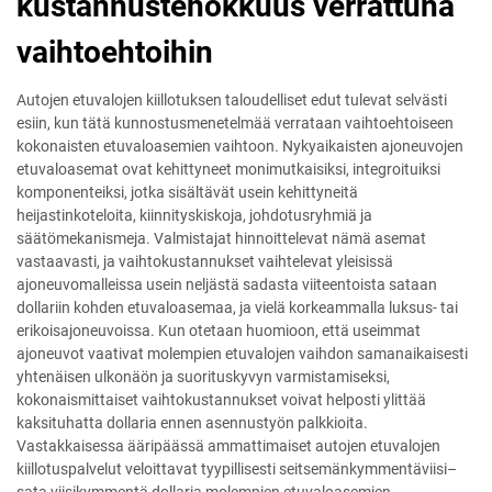
kustannustehokkuus verrattuna
vaihtoehtoihin
Autojen etuvalojen kiillotuksen taloudelliset edut tulevat selvästi
esiin, kun tätä kunnostusmenetelmää verrataan vaihtoehtoiseen
kokonaisten etuvaloasemien vaihtoon. Nykyaikaisten ajoneuvojen
etuvaloasemat ovat kehittyneet monimutkaisiksi, integroituiksi
komponenteiksi, jotka sisältävät usein kehittyneitä
heijastinkoteloita, kiinnityskiskoja, johdotusryhmiä ja
säätömekanismeja. Valmistajat hinnoittelevat nämä asemat
vastaavasti, ja vaihtokustannukset vaihtelevat yleisissä
ajoneuvomalleissa usein neljästä sadasta viiteentoista sataan
dollariin kohden etuvaloasemaa, ja vielä korkeammalla luksus- tai
erikoisajoneuvoissa. Kun otetaan huomioon, että useimmat
ajoneuvot vaativat molempien etuvalojen vaihdon samanaikaisesti
yhtenäisen ulkonäön ja suorituskyvyn varmistamiseksi,
kokonaismittaiset vaihtokustannukset voivat helposti ylittää
kaksituhatta dollaria ennen asennustyön palkkioita.
Vastakkaisessa ääripäässä ammattimaiset autojen etuvalojen
kiillotuspalvelut veloittavat tyypillisesti seitsemänkymmentäviisi–