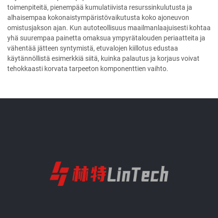
toimenpiteitä, pienempää kumulatiivista resurssinkulutusta ja
alhaisempaa kokonaistympäristövaikutusta koko ajoneuvon
omistusjakson ajan. Kun autoteollisuus maailmanlaajuisesti kohtaa
yhä suurempaa painetta omaksua ympyrätalouden periaatteita ja
vähentää jätteen syntymistä, etuvalojen kiillotus edustaa
käytännöllistä esimerkkiä siitä, kuinka palautus ja korjaus voivat
tehokkaasti korvata tarpeeton komponenttien vaihto.