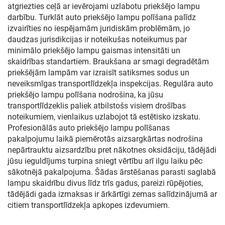
atgriezties ceļā ar ievērojami uzlabotu priekšējo lampu
darbību. Turklāt auto priekšējo lampu polīšana palīdz
izvairīties no iespējamām juridiskām problēmām, jo
daudzas jurisdikcijas ir noteikušas noteikumus par
minimālo priekšējo lampu gaismas intensitāti un
skaidrības standartiem. Braukšana ar smagi degradētām
priekšējām lampām var izraisīt satiksmes sodus un
neveiksmīgas transportlīdzekļa inspekcijas. Regulāra auto
priekšējo lampu polīšana nodrošina, ka jūsu
transportlīdzeklis paliek atbilstošs visiem drošības
noteikumiem, vienlaikus uzlabojot tā estētisko izskatu.
Profesionālās auto priekšējo lampu polīšanas
pakalpojumu laikā piemērotās aizsargkārtas nodrošina
nepārtrauktu aizsardzību pret nākotnes oksidāciju, tādējādi
jūsu ieguldījums turpina sniegt vērtību arī ilgu laiku pēc
sākotnējā pakalpojuma. Šādas ārstēšanas parasti saglabā
lampu skaidrību divus līdz trīs gadus, pareizi rūpējoties,
tādējādi gada izmaksas ir ārkārtīgi zemas salīdzinājumā ar
citiem transportlīdzekļa apkopes izdevumiem.