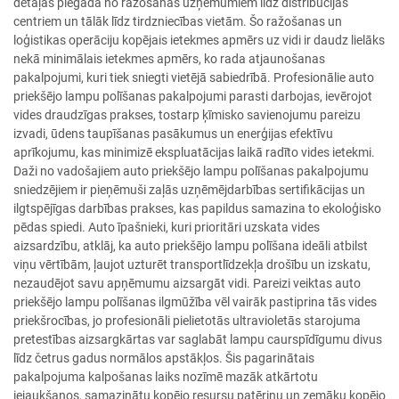
detaļas piegādā no ražošanas uzņēmumiem līdz distribūcijas
centriem un tālāk līdz tirdzniecības vietām. Šo ražošanas un
loģistikas operāciju kopējais ietekmes apmērs uz vidi ir daudz lielāks
nekā minimālais ietekmes apmērs, ko rada atjaunošanas
pakalpojumi, kuri tiek sniegti vietējā sabiedrībā. Profesionālie auto
priekšējo lampu polīšanas pakalpojumi parasti darbojas, ievērojot
vides draudzīgas prakses, tostarp ķīmisko savienojumu pareizu
izvadi, ūdens taupīšanas pasākumus un enerģijas efektīvu
aprīkojumu, kas minimizē ekspluatācijas laikā radīto vides ietekmi.
Daži no vadošajiem auto priekšējo lampu polīšanas pakalpojumu
sniedzējiem ir pieņēmuši zaļās uzņēmējdarbības sertifikācijas un
ilgtspējīgas darbības prakses, kas papildus samazina to ekoloģisko
pēdas spiedi. Auto īpašnieki, kuri prioritāri uzskata vides
aizsardzību, atklāj, ka auto priekšējo lampu polīšana ideāli atbilst
viņu vērtībām, ļaujot uzturēt transportlīdzekļa drošību un izskatu,
nezaudējot savu apņēmumu aizsargāt vidi. Pareizi veiktas auto
priekšējo lampu polīšanas ilgmūžība vēl vairāk pastiprina tās vides
priekšrocības, jo profesionāli pielietotās ultravioletās starojuma
pretestības aizsargkārtas var saglabāt lampu caurspīdīgumu divus
līdz četrus gadus normālos apstākļos. Šis pagarinātais
pakalpojuma kalpošanas laiks nozīmē mazāk atkārtotu
iejaukšanos, samazinātu kopējo resursu patēriņu un zemāku kopējo