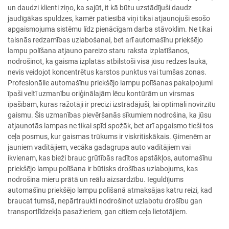
un daudzi klienti ziņo, ka sajūt, it kā būtu uzstādījuši daudz
jaudīgākas spuldzes, kamēr patiesībā viņi tikai atjaunojuši esošo
apgaismojuma sistēmu līdz pienācīgam darba stāvoklim. Ne tikai
taisnās redzamības uzlabošanai, bet arī automašīnu priekšējo
lampu polīšana atjauno pareizo staru raksta izplatīšanos,
nodrošinot, ka gaisma izplatās atbilstoši visā jūsu redzes laukā,
nevis veidojot koncentrētus karstos punktus vai tumšas zonas.
Profesionālie automašīnu priekšējo lampu polīšanas pakalpojumi
īpaši veltī uzmanību oriģinālajām lēcu kontūrām un virsmas
īpašībām, kuras ražotāji ir precīzi izstrādājuši, lai optimāli novirzītu
gaismu. Šis uzmanības pievēršanās sīkumiem nodrošina, ka jūsu
atjaunotās lampas ne tikai spīd spožāk, bet arī apgaismo tieši tos
ceļa posmus, kur gaismas trūkums ir viskritiskākais. Ģimenēm ar
jauniem vadītājiem, vecāka gadagrupa auto vadītājiem vai
ikvienam, kas bieži brauc grūtībās radītos apstākļos, automašīnu
priekšējo lampu polīšana ir būtisks drošības uzlabojums, kas
nodrošina mieru prātā un reālu aizsardzību. Ieguldījums
automašīnu priekšējo lampu polīšanā atmaksājas katru reizi, kad
braucat tumsā, nepārtraukti nodrošinot uzlabotu drošību gan
transportlīdzekļa pasažieriem, gan citiem ceļa lietotājiem.