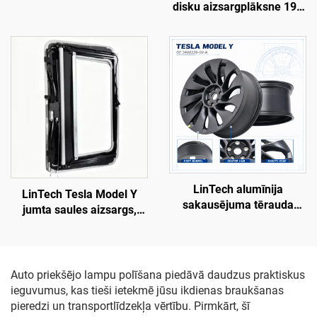
disku aizsargplāksne 19–
liešana, gruntēts virsmas
24. gads LinTech
apdare, sav совmestība ar
oriģinālo radaru un
sensoriem, nesabojājoša
uzstādīšana,
remontdarbnīcām un
flotes tehniskajai apkopei
LinTech alumīnija
LinTech Tesla Model Y
sakausējuma tērauda
jumta saules aizsargs,
riteņu diski Model Y
viena klikšķa balss vadība,
3488226-00-A
pretspīduma UV
aizsardzība
Auto priekšējo lampu polīšana piedāvā daudzus praktiskus
ieguvumus, kas tieši ietekmē jūsu ikdienas braukšanas
pieredzi un transportlīdzekļa vērtību. Pirmkārt, šī