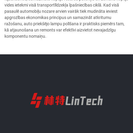
vides ietekmi visā transportlīdzekļa īpašniecības ciklā. Kad visā
pasaulē automobiļu nozare arvien vairāk tiek mudināta ieviest
apgrozības ekonomikas principus un samazināt atkritumu
ražošanu, auto priekšējo lampu polīšana ir praktisks piemērs tam,
kā atjaunošana un remonts var efektīvi aizvietot nevajadzīgu
komponentu nomaiņu.