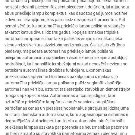
automašīnu priekšējo lampu polīšanas pakalpojumu cena parasti ir
no septiņdesmit pieciem līdz simt piecdesmit dolāriem, lai atjaunotu
abus priekšējo lampu komplektus, kas daudzos gadījumos nozīmē
izdevumu ietaupījumu, kas pārsniedz deviņdesmit procentus. Pat
ņemot vērā to, ka automašīnu priekšējo lampu polīšanu vajadzēs
atkārtot katrus divus līdz trīs gadus, kopējās izmaksas tipiskā
automašīnas īpašniecības laikā paliek ievērojami zemākas nekā
vienas reizes veiktas aizvietošanas izmaksas. Šis izcilais vērtības
piedāvājums padara automašīnu priekšējo lampu polīšanu
pieejamu automašīnu īpašniekiem visās ekonomiskajās apstākļos,
nodrošinot, ka finansiālie ierobežojumi nekad nenovērš nevienu no
būtiskām automašīnas drošības funkcijām. Ekonomiskās
priekšrocības aptver ne tikai tiešās pakalpojumu izmaksas, jo
automašīnu priekšējo lampu polīšana palīdz saglabāt vispārējo
automašīnas vērtību, uzturot tās estētisko stāvokli un demonstrējot
rūpīgas apkopes praksi. Automāšīnas ar caurspīdīgām, labi
uzturētām priekšējām lampām vienmēr sasniedz augstākas
pārdošanas cenas un piesaista nopietnākus pircējus salīdzinājumā
ar citādi identiskām automašīnām, kuru apgaismojuma sistēmas ir
degradējušās. Autoeksperti un lietotu automašīnu pircēji tumšās
priekšējās lampas uzskata par potenciālas neuzmanības pazīmēm
un bieži izmanto šo stāvokli kā pamatojumu zemāku piedāvājumu