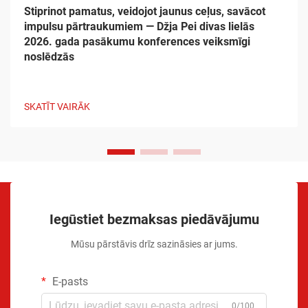
Stiprinot pamatus, veidojot jaunus ceļus, savācot
impulsu pārtraukumiem — Džja Pei divas lielās
2026. gada pasākumu konferences veiksmīgi
noslēdzās
SKATĪT VAIRĀK
Iegūstiet bezmaksas piedāvājumu
Mūsu pārstāvis drīz sazināsies ar jums.
E-pasts
0/100