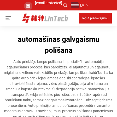
[email protected]
LV
Iegūt piedāvājumu
automašīnas galvgaismu
polīšana
Auto priekšējo lampu polīšana ir specializēts automobiļu
atjaunošanas process, kas paredzēts, lai atjaunotu un atjaunotu
miglainu, dzeltenu vai oksidētu priekšējo lampu lēcu skaidrību. Laika
gaitā auto priekšējās lampas dabiski degradējas ilgstošas
ultravioletās starojuma, vides piesārņotāju, ceļa atkritumu un
smagu laikapstākļu ietekmē. Šī degradācija ne tikai samazina jūsu
transportlīdzekļa estētisko pievilcību, bet arī būtiski apdraud
braukšanu naktī, samazinot gaismas izstarošanu līdz septiņdesmit
procentiem. Auto priekšējo lampu polīšanas procedūra izmanto
modernus abrazīvus savienojumus, precīzus polīšanas paņēmienus
un aizsargpārklājumus, lai noņemtu bojāto ārējo slāni no