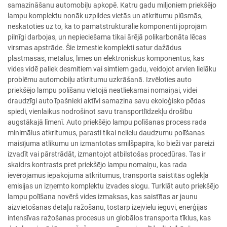
samazināšanu automobiļu apkopē. Katru gadu miljoniem priekšējo
lampu komplektu nonāk uzpildes vietās un atkritumu plūsmās,
neskatoties uz to, ka to pamatstrukturālie komponenti joprojām
pilnīgi darbojas, un nepieciešama tikai ārējā polikarbonāta lēcas
virsmas apstrāde. Šie izmestie komplekti satur dažādus
plastmasas, metālus, līmes un elektroniskus komponentus, kas
vides vidē paliek desmitiem vai simtiem gadu, veidojot arvien lielāku
problēmu automobiļu atkritumu uzkrāšanā. Izvēloties auto
priekšējo lampu polīšanu vietojā neatliekamai nomaiņai, videi
draudzīgi auto īpašnieki aktīvi samazina savu ekoloģisko pēdas
spiedi, vienlaikus nodrošinot savu transportlīdzekļu drošību
augstākajā līmenī. Auto priekšējo lampu polīšanas process rada
minimālus atkritumus, parasti tikai nelielu daudzumu polīšanas
maisījuma atlikumu un izmantotas smilšpapīra, ko bieži var pareizi
izvadīt vai pārstrādāt, izmantojot atbilstošas procedūras. Tas ir
skaidrs kontrasts pret priekšējo lampu nomaiņu, kas rada
ievērojamus iepakojuma atkritumus, transporta saistītās oglekļa
emisijas un izņemto komplektu izvades slogu. Turklāt auto priekšējo
lampu polīšana novērš vides izmaksas, kas saistītas ar jaunu
aizvietošanas detaļu ražošanu, tostarp izejvielu ieguvi, enerģijas
intensīvas ražošanas procesus un globālos transporta tīklus, kas