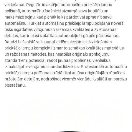
veidošanai. Regulāri investējot automašīnu priekšējo lampu
polīšanā, automašīnu īpašnieki aizsargā savu kapitālu un
maksimizē peļņu, kad pienāk laiks pārdot vai apmainīt savu
automašīnu. Turklāt automašīnu priekšējo lampu polīšana novērš
risks iegādāties viltojumus vai zemas kvalitātes aizvietošanas
detaļas, kas ir plaši izplatītas automobiļu tirgū pēc pārdošanas.
Daudzi tiešsaistē vai caur atlaidēm pieejamie aizvietošanas
priekšējo lampu komplekti izmanto zemākas kvalitātes materiālus
un ražošanas metodes, kas neatbilst oriģinālo aprīkojumu
standartiem, potenciāli radot jaunas problēmas, vienlaikus
izmaksājot ievērojamus naudas līdzekļus. Profesionālā automašīnu
priekšējo lampu polīšana strādā tikai ar jūsu oriģinālajām rūpnīcas
ražotajām detaļām, nodrošinot vienmēr vienādu kvalitāti un pareizu
piestāšanu.