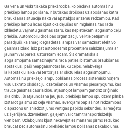
Galvenā un viskritiskākā priekšrocība, ko piedāvā automašīnu
priekšējo lampu polīšana, ir būtiskās drošības uzlabošanas katrā
braukšanas situācijā naktī vai apstākļos ar zemu redzamību. Kad
priekšējo lampu lēcas kļūst oksidējušās un miglainas, tās rada
izkliedētu, vājinātu gaismas staru, kas nepietiekami apgaismo ceļu
priekšā. Automobiļu drošības organizāciju veiktie pētījumi ir
parādījuši, ka smagi degradētas lampas var samazināt efektīvo
gaismas izlaidi līdz pat astoņdesmit procentiem salīdzinājumā ar
jaunām vai pareizi uzturētām lēcām. Šis dramatiskais
apgaismojuma samazinājums rada patiesi bīstamus braukšanas
apstākļus, īpaši neapgaismotās lauku ceļos, nelabvēlīgā
laikapstākļu laikā vai teritorijās ar sliktu ielas apgaismojumu.
Automašīnu priekšējo lampu polīšanas process sistēmiski noņem
visu uzkrāto oksidāciju, dzeltēšanos un virsmas piesārņojumu, kas
traucē gaismas caurlaidību, atjaunojot lampām gandrīz oriģinālo
skaidrību. Šī atjaunošana ļauj jūsu priekšējo lampu spuldzēm pilnībā
izstarot gaismu uz ceļa virsmas, ievērojami paplašinot redzamības
diapazonu un sniedzot jums vērtīgas papildu sekundes, lai reaģētu
uz šķēršļiem, dzīvniekiem, gājējiem vai citām transportlīdzekļu
vienībām. Uzlabojums kļūst nekavējoties manāms pirmo reizi, kad
braucat pēc automašīnu priekšējo lampu polīšanas pakalpojuma,