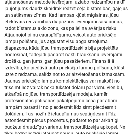
atjaunošanas metode ievērojami uzlabo redzamību naktī,
ļaujot jums daudz skaidrāk redzēt ceļa bīstamības, gājējus
un satiksmes zīmes. Kad lampas kļūst miglainas, jūsu
efektīvais redzamības diapazons ievērojami sašaurinās,
radot bīstamus aklo zonu, kas palielina avārijas risku.
Atjaunojot pilnu caurspīdīgumu, veicot auto priekšējo
lampu polīšanu, jūs atgūstat visu apgaismojuma
diapazonu, kādu jūsu transportlīdzeklis bija projektēts
nodrošināt, tādējādi padarot naktī braukšanu ievērojami
drošāku gan jums, gan jūsu pasažieriem. Finansiālā
izdevība, ko piedāvā auto priekšējo lampu polīšana, kļūst
uzreiz redzama, salīdzinot to ar aizvietošanas izmaksām.
Jaunas priekšējo lampu komplektācijas var maksāt no
trīssimt līdz vairāk nekā tūkstot dolāru par vienu vienību,
atkarībā no jūsu transportlīdzekļa modeļa, kamēr
profesionālas polīšanas pakalpojumu cena par abām
lampām parasti ir no piecdesmit līdz simt piecdesmit
dolāriem. Tas nozīmē ietaupījumus septiņdesmit līdz
astoņdesmit piecus procentus, padarot to par ārkārtīgi
budžeta draudzīgu variantu transportlīdzekļa apkopei. Ne
tikai bezpalīdzīgi ietaupot naudu, auto priekšējo lampu