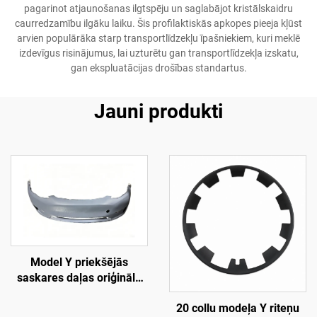
pagarinot atjaunošanas ilgtspēju un saglabājot kristālskaidru
caurredzamību ilgāku laiku. Šis profilaktiskās apkopes pieeja kļūst
arvien populārāka starp transportlīdzekļu īpašniekiem, kuri meklē
izdevīgus risinājumus, lai uzturētu gan transportlīdzekļa izskatu,
gan ekspluatācijas drošības standartus.
Jauni produkti
Model Y priekšējās
saskares daļas oriģinālā
versija (OE 1493736-SC-
20 collu modeļa Y riteņu
C), augstas precizitātes