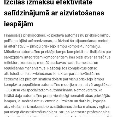
Izcilas izmaksu efektivitāte
salīdzinājumā ar aizvietošanas
iespējām
Finansiālās priekšrocības, ko piedāvā automašīnu priekšējo lampu
polīšana, kļūst acīmredzamas, salīdzinot šo atjaunošanas metodi
ar alternatīvu — pilnīgu priekšējo lampu komplektu nomaiņu.
Mūsdienu automašīnu priekšējo lampu komplekti ir attīstījušies par
sarežģītiem, integrētiem komponentiem, kas bieži ietver sarežģītus
reflektoru korpusus, montāžas skavas, vadu harnessus un
regulēšanas mehānismus. Ražotāji šos komplektus censo
atbilstoši, un to aizvietošanas izmaksas parasti svārstās no
četrīsimt līdz pieciem simtiem dolāru par vienu priekšējo lampu
komplektu populāriem automašīnu modeļiem un pat vēl augstākas
— luksusa vai specializētām automašīnām. Ņemot vērā to, ka
lielākā daļa automašīnu prasa vienlaicīgi nomainīt abas priekšējās
lampas, lai nodrošinātu vienveidīgu izskatu un darbību, kopējās
aizvietošanas izmaksas bez uzstādīšanas darba maksas viegli var
pārsniegt divus tūkstošus dolāru. Strupā kontrastā profesionālas