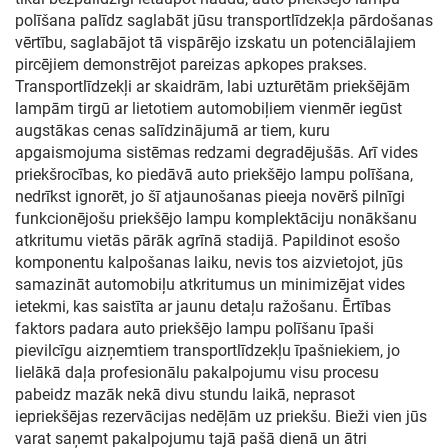
polīšana palīdz saglabāt jūsu transportlīdzekļa pārdošanas
vērtību, saglabājot tā vispārējo izskatu un potenciālajiem
pircējiem demonstrējot pareizas apkopes prakses.
Transportlīdzekļi ar skaidrām, labi uzturētām priekšējām
lampām tirgū ar lietotiem automobiļiem vienmēr iegūst
augstākas cenas salīdzinājumā ar tiem, kuru
apgaismojuma sistēmas redzami degradējušās. Arī vides
priekšrocības, ko piedāvā auto priekšējo lampu polīšana,
nedrīkst ignorēt, jo šī atjaunošanas pieeja novērš pilnīgi
funkcionējošu priekšējo lampu komplektāciju nonākšanu
atkritumu vietās pārāk agrīnā stadijā. Papildinot esošo
komponentu kalpošanas laiku, nevis tos aizvietojot, jūs
samazināt automobiļu atkritumus un minimizējat vides
ietekmi, kas saistīta ar jaunu detaļu ražošanu. Ērtības
faktors padara auto priekšējo lampu polīšanu īpaši
pievilcīgu aizņemtiem transportlīdzekļu īpašniekiem, jo
lielākā daļa profesionālu pakalpojumu visu procesu
pabeidz mazāk nekā divu stundu laikā, neprasot
iepriekšējas rezervācijas nedēļām uz priekšu. Bieži vien jūs
varat saņemt pakalpojumu tajā pašā dienā un ātri