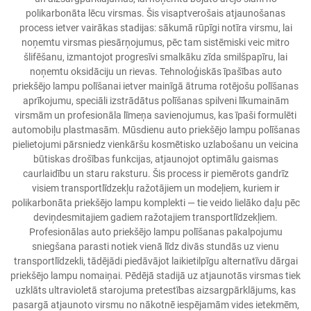
polikarbonāta lēcu virsmas. Šis visaptverošais atjaunošanas
process ietver vairākas stadijas: sākumā rūpīgi notīra virsmu, lai
noņemtu virsmas piesārņojumus, pēc tam sistēmiski veic mitro
šlifēšanu, izmantojot progresīvi smalkāku zīda smilšpapīru, lai
noņemtu oksidāciju un rievas. Tehnoloģiskās īpašības auto
priekšējo lampu polīšanai ietver mainīgā ātruma rotējošu polīšanas
aprīkojumu, speciāli izstrādātus polīšanas spilveni līkumainām
virsmām un profesionāla līmeņa savienojumus, kas īpaši formulēti
automobiļu plastmasām. Mūsdienu auto priekšējo lampu polīšanas
pielietojumi pārsniedz vienkāršu kosmētisko uzlabošanu un veicina
būtiskas drošības funkcijas, atjaunojot optimālu gaismas
caurlaidību un staru raksturu. Šis process ir piemērots gandrīz
visiem transportlīdzekļu ražotājiem un modeļiem, kuriem ir
polikarbonāta priekšējo lampu komplekti — tie veido lielāko daļu pēc
deviņdesmitajiem gadiem ražotajiem transportlīdzekļiem.
Profesionālas auto priekšējo lampu polīšanas pakalpojumu
sniegšana parasti notiek vienā līdz divās stundās uz vienu
transportlīdzekli, tādējādi piedāvājot laikietilpīgu alternatīvu dārgai
priekšējo lampu nomaiņai. Pēdējā stadijā uz atjaunotās virsmas tiek
uzklāts ultravioletā starojuma pretestības aizsargpārklājums, kas
pasargā atjaunoto virsmu no nākotnē iespējamām vides ietekmēm,