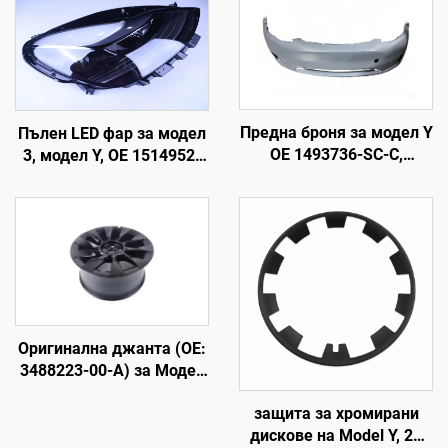
Предна броня за модел Y
Пълен LED фар за модел
OE 1493736-SC-C,
3, модел Y, OE 1514952-
високопрецизно
00-D, 1514952-00-E,
формоване, грундирано
1514952-10-E, подмяна
покритие, съвместима с
на фарове за
оригиналния радар и
автомобилно осветление
сензор, неразрушителен
монтаж, за сервиз и
поддръжка на автопарк
Оригинална джанта (OE:
3488223-00-A) за Модел
Y, кована алуминиева
защита за хромирани
сплав, висока
дискове на Model Y, 20
прецизност, съвместима