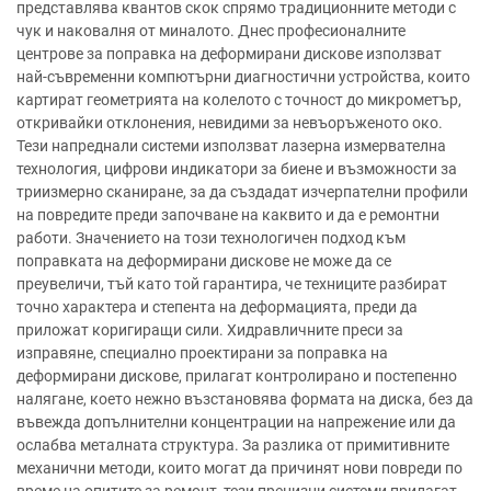
представлява квантов скок спрямо традиционните методи с
чук и наковалня от миналото. Днес професионалните
центрове за поправка на деформирани дискове използват
най-съвременни компютърни диагностични устройства, които
картират геометрията на колелото с точност до микрометър,
откривайки отклонения, невидими за невъоръженото око.
Тези напреднали системи използват лазерна измервателна
технология, цифрови индикатори за биене и възможности за
триизмерно сканиране, за да създадат изчерпателни профили
на повредите преди започване на каквито и да е ремонтни
работи. Значението на този технологичен подход към
поправката на деформирани дискове не може да се
преувеличи, тъй като той гарантира, че техниците разбират
точно характера и степента на деформацията, преди да
приложат коригиращи сили. Хидравличните преси за
изправяне, специално проектирани за поправка на
деформирани дискове, прилагат контролирано и постепенно
налягане, което нежно възстановява формата на диска, без да
въвежда допълнителни концентрации на напрежение или да
ослабва металната структура. За разлика от примитивните
механични методи, които могат да причинят нови повреди по
време на опитите за ремонт, тези прецизни системи прилагат