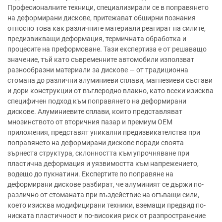
Професионалните техници, специализирали се в поправянето
на деформирани дискове, притежават обширни познания
относно това как различните материали реагират на силите,
предизвикващи деформация, термичната обработка и
процесите на преформоване. Тази експертиза е от решаващо
значение, тъй като съвременните автомобили използват
разнообразни материали за дискове — от традиционна
стомана до различни алуминиеви сплави, магнезиеви състави
и дори конструкции от въглеродно влакно, като всеки изисква
специфичен подход към поправянето на деформирани
дискове. Алуминиевите сплави, които представляват
мнозинството от вторичния пазар и премиум OEM
приложения, представят уникални предизвикателства при
поправянето на деформирани дискове поради своята
зърнеста структура, склонността към упрочняване при
пластична деформация и уязвимостта към напрежението,
водещо до пукнатини. Експертите по поправяне на
деформирани дискове разбират, че алуминият се държи по-
различно от стоманата при въздействие на огъващи сили,
което изисква модифицирани техники, вземащи предвид по-
ниската пластичност и по-високия риск от разпространение