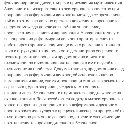
функциониране на диска, въпреки приемливия му външен вид.
Значението на изчерпателното осигуряване на качество при
поправка на деформирани дискове не може да се преувеличи,
тъй като отказ на диск по време на движение на превозното
средство може да доведе до загуба на управление,
произшествия и сериозни наранявания. Уважаваните услуги
за поправка на деформирани дискове гарантират своята
работа чрез гаранции, покриващи както размерната точност,
така и структурната цялост, което демонстрира увереност в
техните ремонтни процеси и предоставя на клиентите
възможност за възстановяване на правата им в случай на
възникване на проблеми. Документацията, предоставяна след
поправка на деформирани дискове, обикновено включва
измервателни данни, снимки, показващи етапите на ремонта, и
сертификат, удостоверяващ, че дискът отговаря на
стандартите за безопасност и е пригоден за продължаване на
експлоатацията. Този всеобхватен подход към осигуряване на
качество превръща поправката на деформирани дискове от
проста козметична услуга в прецизен инженерен процес, който
възстановява дисковете до производствените спецификации
по отношение на производителност и безопасност.