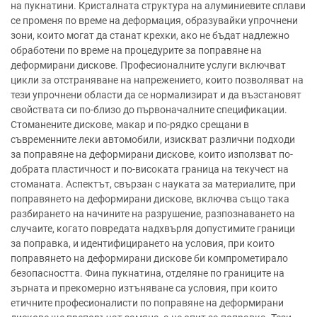
на пукнатини. Кристалната структура на алуминиевите сплави
се променя по време на деформация, образувайки упрочнени
зони, които могат да станат крехки, ако не бъдат надлежно
обработени по време на процедурите за поправяне на
деформирани дискове. Професионалните услуги включват
цикли за отстраняване на напрежението, които позволяват на
тези упрочнени области да се нормализират и да възстановят
свойствата си по-близо до първоначалните спецификации.
Стоманените дискове, макар и по-рядко срещани в
съвременните леки автомобили, изискват различни подходи
за поправяне на деформирани дискове, които използват по-
добрата пластичност и по-високата граница на текучест на
стоманата. Аспектът, свързан с науката за материалите, при
поправянето на деформирани дискове, включва също така
разбирането на начините на разрушение, разпознаването на
случаите, когато повредата надхвърля допустимите граници
за поправка, и идентифицирането на условия, при които
поправянето на деформирани дискове би компрометирало
безопасността. Фина пукнатина, отделяне по границите на
зърната и прекомерно изтъняване са условия, при които
етичните професионалисти по поправяне на деформирани