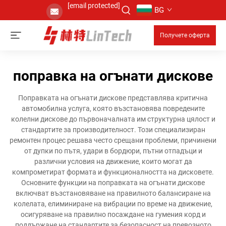
[email protected]
BG
Получете оферта
поправка на огънати дискове
Поправката на огънати дискове представлява критична
автомобилна услуга, която възстановява повредените
колелни дискове до първоначалната им структурна цялост и
стандартите за производителност. Този специализиран
ремонтен процес решава често срещани проблеми, причинени
от дупки по пътя, удари в бордюри, пътни отпадъци и
различни условия на движение, които могат да
компрометират формата и функционалността на дисковете.
Основните функции на поправката на огънати дискове
включват възстановяване на правилното балансиране на
колелата, елиминиране на вибрации по време на движение,
осигуряване на правилно посаждане на гумения корд и
поддържане на стандартите за безопасност на превозното