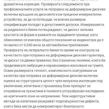
драматична корекция. Проверката след ремонта при
професионалните услуги за поправка на деформирани дискове
включва връщане на дисковете към прецизни измервателни
устройства, за да се потвърди, че всички размерни
спецификации попадат в допустимите допуски. Измерванията
на радиалното биене потвърждават, че дискът запазва
кръглата си форма в рамките на зададените граници, като
обикновено се изисква общото показание на индикатора да е
по-малко от 0,040 инча за автомобилни приложения.
Проверката на латералното биене по време на контрола на
качеството при поправка на деформирани дискове гарантира,
че дискът се движи правилно, без странично люлеене, което би
предизвикало вибрации и неравномерно износване на гумите.
Освен размерната точност, комплексното осигуряване на
качество при поправка на деформирани дискове включва
оценка на структурната цялост чрез визуална инспекция под
увеличение, изпитване с проникващ боен препарат за
откриване на пукнатини и понякога ултразвуково изследване
на критичните зони на напрежение. Тези недеструктивни
методи за изпитване разкриват подповърхностни дефекти,
които биха могли да компрометират безопасното