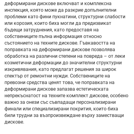
деформирани дискове включват и комплексна
инспекция, която може да разкрие допълнителни
проблеми като фини пукнатини, структурни слабости
или корозия, които биха могли да предизвикат
бъдещи затруднения, като предоставя на
собствениците пълна информация относно
състоянието на техните дискове. Гъвкавостта на
поправката на деформирани дискове позволява
обработка на различни степени на повреда – от леки
козметични деформации до значителни структурни
изкривявания, като предлагат решения за широк
спектър от ремонтни нужди. Собствениците на
превозни средства ценят това, че поправката на
деформирани дискове запазва естетическата
непрекъснатост на техните комплект дискове, особено
важно за онези със съвпадащи персонализирани
финали или специализирани покрития, които биха
били трудни за възпроизвеждане върху заместващи
дискове.