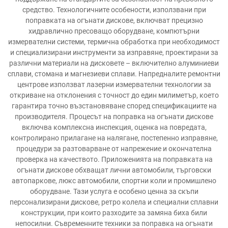
средство. Технологичните особености, използвани при
поправката на огънати дискове, включват прецизно
хидравлично пресоващо оборудване, компютърни
измервателни системи, термична обработка при необходимост
и специализирани инструменти за изправяне, проектирани за
различни материали на дисковете – включително алуминиеви
сплави, стомана и магнезиеви сплави. Напредналите ремонтни
центрове използват лазерни измервателни технологии за
откриване на отклонения с точност до един милиметър, което
гарантира точно възстановяване според спецификациите на
производителя. Процесът на поправка на огънати дискове
включва комплексна инспекция, оценка на повредата,
контролирано прилагане на налягане, постепенно изправяне,
процедури за разтоварване от напрежение и окончателна
проверка на качеството. Приложенията на поправката на
огънати дискове обхващат лични автомобили, търговски
автопаркове, люкс автомобили, спортни коли и промишлено
оборудване. Тази услуга е особено ценна за скъпи
персонализирани дискове, ретро колела и специални сплавни
конструкции, при които разходите за замяна биха били
непосилни. Съвременните техники за поправка на огънати