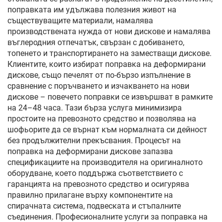
поправката им удължава полезния живот на
съществуващите материали, намалява
производствената нужда от нови дискове и намалява
въглеродния отпечатък, свързан с добиването,
топенето и транспортирането на заместващи дискове.
Клиентите, които избират поправка на деформирани
дискове, също печелят от по-бързо изпълнение в
сравнение с поръчването и изчакването на нови
дискове – повечето поправки се извършват в рамките
на 24–48 часа. Тази бърза услуга минимизира
простоите на превозното средство и позволява на
шофьорите да се върнат към нормалната си дейност
без продължителни прекъсвания. Процесът на
поправка на деформирани дискове запазва
спецификациите на производителя на оригиналното
оборудване, което поддържа съответствието с
гаранцията на превозното средство и осигурява
правилно прилагане върху компонентите на
спирачната система, подвеската и стъпалните
съединения. Професионалните услуги за поправка на