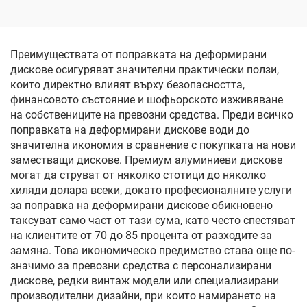
инча, модели 2019–2024
с оригиналните гайки и
г., LinTech
спирачна система, за
подмяна и
персонализиране
Преимуществата от поправката на деформирани
дискове осигуряват значителни практически ползи,
които директно влияят върху безопасността,
финансовото състояние и шофьорското изживяване
на собствениците на превозни средства. Преди всичко
поправката на деформирани дискове води до
значителна икономия в сравнение с покупката на нови
заместващи дискове. Премиум алуминиеви дискове
могат да струват от няколко стотици до няколко
хиляди долара всеки, докато професионалните услуги
за поправка на деформирани дискове обикновено
таксуват само част от тази сума, като често спестяват
на клиентите от 70 до 85 процента от разходите за
замяна. Това икономическо предимство става още по-
значимо за превозни средства с персонализирани
дискове, редки винтаж модели или специализирани
производителни дизайни, при които намирането на