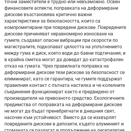
точни заместители е трудно или невъзможно. Освен
финансовите аспекти, поправката на деформирани
дискове възстановява критично важни
характеристики за безопасността, които са
компрометирани при повредени дискове. Повредените
дискове причиняват неравномерно износване на
гумите, създават опасни вибрации при скорости по
магистралите, подкопават цялостта на уплътнението
между гума и диск, което води до бавни подтичания, и
в крайна сметка могат да доведат до катастрофален
отказ на гумата. Чрез правилната поправка на
деформирани дискове тези рискове за безопасност се
елиминират, като се гарантира, че гумите поддържат
правилния контакт с пътната настилка и че колелните
съединения функционират както е предвидено от
производителя на превозното средство. Екологичните
предимства от поправката на деформирани дискове
не могат да бъдат пренебрегнати в днешния свят,
насочен към устойчивост. Вместо да се изхвърлят
повредените дискове в депозити, където алуминият и
стоманата се разлагат в продължение на десетилетия,