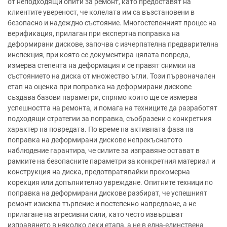
от неподходящи опити за ремонт, като предоставят на
клиентите увереност, че колелата им са възстановени в
безопасно и надеждно състояние. Многостепенният процес на
верификация, прилаган при експертна поправка на
деформирани дискове, започва с изчерпателна предварителна
инспекция, при която се документира цялата повреда,
измерва степента на деформация и се правят снимки на
състоянието на диска от множество ъгли. Този първоначален
етап на оценка при поправка на деформирани дискове
създава базови параметри, спрямо които ще се измерва
успешността на ремонта, и помага на техниците да разработят
подходящи стратегии за поправка, съобразени с конкретния
характер на повредата. По време на активната фаза на
поправка на деформирани дискове непрекъснатото
наблюдение гарантира, че силите за изправяне остават в
рамките на безопасните параметри за конкретния материал и
конструкция на диска, предотвратявайки прекомерна
корекция или допълнително увреждане. Опитните техници по
поправка на деформирани дискове разбират, че успешният
ремонт изисква търпение и постепенно напредване, а не
прилагане на агресивни сили, като често извършват
изправянето в няколко леки етапа, а не в една-единствена