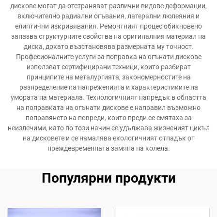
дискове могат да отстраняват различни видове деформации,
включително радиални огъвания, латерални люлеяния и
елиптични изкривявания. Ремонтният процес обикновено
запазва структурните свойства на оригиналния материал на
диска, докато възстановява размерната му точност.
Професионалните услуги за поправка на огънати дискове
използват сертифицирани техници, които разбират
принципите на металургията, закономерностите на
разпределение на напреженията и характеристиките на
умората на материала. Технологичният напредък в областта
на поправката на огънати дискове е направил възможно
поправянето на повреди, които преди се смятаха за
неизлечими, като по този начин се удължава жизненият цикъл
на дисковете и се намалява екологичният отпадък от
преждевременната замяна на колела.
Популярни продукти