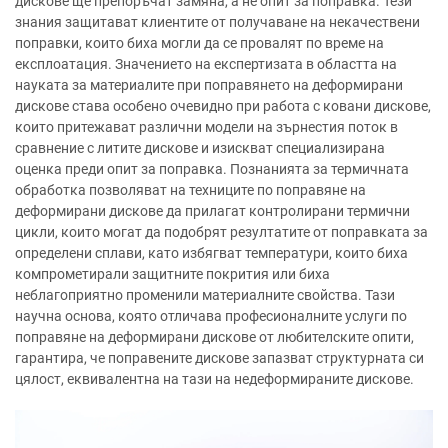
дискове ще препоръчат замяна, а не опит за поправка. Тези
знания защитават клиентите от получаване на некачествени
поправки, които биха могли да се провалят по време на
експлоатация. Значението на експертизата в областта на
науката за материалите при поправянето на деформирани
дискове става особено очевидно при работа с ковани дискове,
които притежават различни модели на зърнестия поток в
сравнение с литите дискове и изискват специализирана
оценка преди опит за поправка. Познанията за термичната
обработка позволяват на техниците по поправяне на
деформирани дискове да прилагат контролирани термични
цикли, които могат да подобрят резултатите от поправката за
определени сплави, като избягват температури, които биха
компрометирали защитните покрития или биха
неблагоприятно променили материалните свойства. Тази
научна основа, която отличава професионалните услуги по
поправяне на деформирани дискове от любителските опити,
гарантира, че поправените дискове запазват структурната си
цялост, еквивалентна на тази на недеформираните дискове.