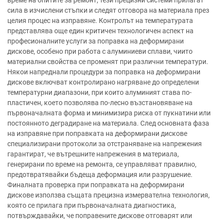
сила в изчислени стъпки и следят отговора на материала през
целия процес на изправяне. Контролът на температурата
представлява още един критичен технологичен аспект на
професионалните услуги за поправка на деформирани
дискове, особено при работа с алуминиеви сплави, чиито
материални свойства се променят при различни температури.
Някои напреднали процедури за поправка на деформирани
дискове включват контролирано нагряване до определени
температурни диапазони, при които алуминият става по-
пластичен, което позволява по-лесно възстановяване на
първоначалната форма и минимизира риска от пукнатини или
постоянното деградиране на материала. След основната фаза
на изправяне при поправката на деформирани дискове
специализирани протоколи за отстраняване на напрежения
гарантират, че вътрешните напрежения в материала,
генерирани по време на ремонта, се управляват правилно,
предотвратявайки бъдеща деформация или разрушение.
Финалната проверка при поправката на деформирани
дискове използва същата прецизна измервателна технология,
която се прилага при първоначалната диагностика,
потвърждавайки, че поправените дискове отговарят или