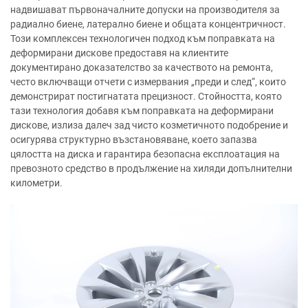
надвишават първоначалните допуски на производителя за
радиално биене, латерално биене и общата концентричност.
Този комплексен технологичен подход към поправката на
деформирани дискове предоставя на клиентите
документирано доказателство за качеството на ремонта,
често включващи отчети с измервания „преди и след“, които
демонстрират постигнатата прецизност. Стойността, която
тази технология добавя към поправката на деформирани
дискове, излиза далеч зад чисто козметичното подобрение и
осигурява структурно възстановяване, което запазва
цялостта на диска и гарантира безопасна експлоатация на
превозното средство в продължение на хиляди допълнителни
километри.