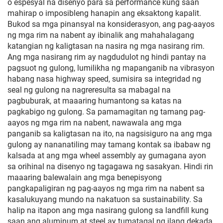
o espesyal na disenyo para sa performance kung saan
mahirap o imposibleng hanapin ang eksaktong kapalit.
Bukod sa mga pinansyal na konsiderasyon, ang pag-aayos
ng mga rim na nabent ay ibinalik ang mahahalagang
katangian ng kaligtasan na nasira ng mga nasirang rim.
Ang mga nasirang rim ay nagdudulot ng hindi pantay na
pagsuot ng gulong, lumilikha ng mapanganib na vibrasyon
habang nasa highway speed, sumisira sa integridad ng
seal ng gulong na nagreresulta sa mabagal na
pagbuburak, at maaaring humantong sa katas na
pagkabigo ng gulong. Sa pamamagitan ng tamang pag-
aayos ng mga rim na nabent, nawawala ang mga
panganib sa kaligtasan na ito, na nagsisiguro na ang mga
gulong ay nananatiling may tamang kontak sa ibabaw ng
kalsada at ang mga wheel assembly ay gumagana ayon
sa orihinal na disenyo ng tagagawa ng sasakyan. Hindi rin
maaaring balewalain ang mga benepisyong
pangkapaligiran ng pag-aayos ng mga rim na nabent sa
kasalukuyang mundo na nakatuon sa sustainability. Sa
halip na itapon ang mga nasirang gulong sa landfill kung
saan ang aluminum at steel ay tumatagal ng ilang dekada