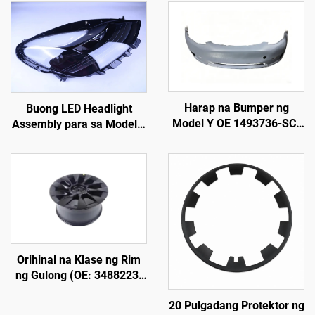
Harap na Bumper ng
Buong LED Headlight
Model Y OE 1493736-SC-
Assembly para sa Model 3
C, Mataas na Presisyong
at Model Y OE 1514952-
Pagmold, Na-primed na
00-D, 1514952-00-E,
Pwede, Katugma sa
1514952-10-E,
Orihinal na Radar at
Pangkalahatang
Sensor, Hindi Nakakasira
Pagpapalit ng Automotive
sa Instalasyon, Para sa
Lighting Headlamp
Repair Shop at
Pananatiling Fleet
Orihinal na Klase ng Rim
ng Gulong (OE: 3488223-
00-A) para sa Model Y,
20 Pulgadang Protektor ng
Ginawa mula sa Aluminum