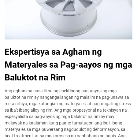
Ekspertisya sa Agham ng
Materyales sa Pag-aayos ng mga
Baluktot na Rim
Ang agham na nasa likod ng epektibong pag-aayos ng mga
baluktot na rim ay nangangailangan ng malalim na pag-unawa sa
metalurhiya, mga katangian ng materyales, at pag-uugali ng stress
sa iba't ibang alloy ng rim. Ang mga propesyonal na teknisyan na
espesyalista sa pag-aayos ng mga baluktot na rim ay may
malawak na kaalaman kung paano tumutugon ang iba't ibang
materyales sa mga puwersang nagdudulot ng dehormasyon, sa
heat treatment, at sa mga proseso ng pagbabago ng hugis. Ang