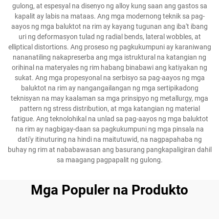
gulong, at espesyal na disenyo ng alloy kung saan ang gastos sa
kapalit ay labis na mataas. Ang mga modernong teknik sa pag-
aayos ng mga baluktot na rim ay kayang tugunan ang iba't ibang
uri ng deformasyon tulad ng radial bends, lateral wobbles, at
elliptical distortions. Ang proseso ng pagkukumpuni ay karaniwang
nananatiling nakapreserba ang mga istruktural na katangian ng
orihinal na materyales ng rim habang binabawi ang katiyakan ng
sukat. Ang mga propesyonal na serbisyo sa pag-aayos ng mga
baluktot na rim ay nangangailangan ng mga sertipikadong
teknisyan na may kaalaman sa mga prinsipyo ng metallurgy, mga
pattern ng stress distribution, at mga katangian ng material
fatigue. Ang teknolohikal na unlad sa pag-aayos ng mga baluktot
na rim ay nagbigay-daan sa pagkukumpuni ng mga pinsala na
dati'y itinuturing na hindi na maitutuwid, na nagpapahaba ng
buhay ng rim at nababawasan ang basurang pangkapaligiran dahil
sa maagang pagpapalit ng gulong.
Mga Populer na Produkto