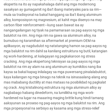
ekspertis na ito ay napakahalaga dahil ang mga modernong
sasakyan ay gumagamit ng iba't ibang materyales para sa rim—
mula sa tradisyonal na bakal hanggang sa iba't ibang aluminum
alloy, komposisyon ng magnesium, at kahit mga disenyo na may
carbon fiber reinforcement—kung saan bawat isa ay
nangangailangan ng tiyak na pamamaraan sa pag-aayos ng mga
baluktot na rim. Ang mga rim na gawa sa aluminum alloy, na
bumubuo ng karamihan sa aftermarket at premium OEM na
aplikasyon, ay nagdudulot ng natatanging hamon sa pag-aayos ng
mga baluktot na rim dahil sa kanilang estruktura ng butil, katangian
ng work-hardening, at kalagayan ng pagkakaroon ng stress
cracking. Ang mga ekspertong teknisyan sa pag-aayos ng mga
baluktot na rim ay alam na ang aluminum ay kumikilos nang iba
kaysa sa bakal kapag inilalagay sa mga puwersang pinalalabuktot,
kaya kailangan ng mga binago na teknik na isinasaalang-alang ang
mas mababang ductility at mas mataas na posibilidad ng pagkalat
ng crack. Ang kristalinong estruktura ng mga aluminum alloy ay
nagbabago habang dinedeform, na lumilikha ng mga work-
hardened na lugar na maaaring maging brittle kung hindi tamang
aaksyunan sa proseso ng pag-aayos ng mga baluktot na rim. Ang
mga propesyonal na serbisyo ay kasama ang mga stress-relief