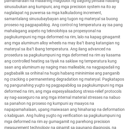
pamamaraan na maaaring magdulot ng bagong pinsala habang
sinusubukan ang kumpuni, ang mga precision system na ito ay
naglalapat ng puwersa sa mga kalkuladong increment,
samantalang sinusubaybayan ang tugon ng materyal sa buong
proseso ng pagpapabilog. Ang control ng temperatura ay isa pang
mahalagang aspeto ng teknolohiya sa propesyonal na
pagkukumpuni ng mga deformed na rim, lalo na kapag ginagamit
ang mga aluminum alloy wheels na may iba’t ibang katangian ng
materyal sa iba’t ibang temperatura. Ang ilang advanced na
prosedura sa pagkukumpuni ng mga deformed na rim ay kasama
ang controlled heating sa tiyak na saklaw ng temperatura kung
saan ang aluminum ay naging mas malleable, na nagpapadali ng
pagbabalik sa orihinal na hugis habang mininimise ang panganib
ng cracking o permanenteng degradation ng materyal. Pagkatapos
ng pangunahing yugto ng pagpapabilog sa pagkukumpuni ng mga
deformed na rim, ang mga espesyalisadong stress-relief protocols
ay nag-aaseguro na ang mga internal material stresses na nabuo
sa panahon ng proseso ng kumpuni ay maayos na
napapamahalaan, upang maiwasan ang hinaharap na deformation
o kabiguan. Ang huling yugto ng verification sa pagkukumpuni ng
mga deformed na rim ay gumagamit ng parehong precision
measurement technology na ginamit sa paunang diagnosis, na