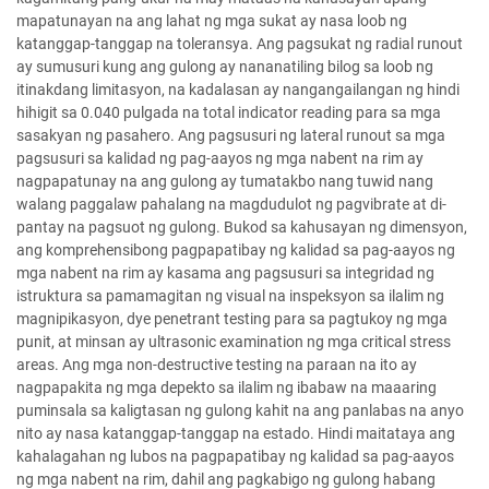
mapatunayan na ang lahat ng mga sukat ay nasa loob ng
katanggap-tanggap na toleransya. Ang pagsukat ng radial runout
ay sumusuri kung ang gulong ay nananatiling bilog sa loob ng
itinakdang limitasyon, na kadalasan ay nangangailangan ng hindi
hihigit sa 0.040 pulgada na total indicator reading para sa mga
sasakyan ng pasahero. Ang pagsusuri ng lateral runout sa mga
pagsusuri sa kalidad ng pag-aayos ng mga nabent na rim ay
nagpapatunay na ang gulong ay tumatakbo nang tuwid nang
walang paggalaw pahalang na magdudulot ng pagvibrate at di-
pantay na pagsuot ng gulong. Bukod sa kahusayan ng dimensyon,
ang komprehensibong pagpapatibay ng kalidad sa pag-aayos ng
mga nabent na rim ay kasama ang pagsusuri sa integridad ng
istruktura sa pamamagitan ng visual na inspeksyon sa ilalim ng
magnipikasyon, dye penetrant testing para sa pagtukoy ng mga
punit, at minsan ay ultrasonic examination ng mga critical stress
areas. Ang mga non-destructive testing na paraan na ito ay
nagpapakita ng mga depekto sa ilalim ng ibabaw na maaaring
puminsala sa kaligtasan ng gulong kahit na ang panlabas na anyo
nito ay nasa katanggap-tanggap na estado. Hindi maitataya ang
kahalagahan ng lubos na pagpapatibay ng kalidad sa pag-aayos
ng mga nabent na rim, dahil ang pagkabigo ng gulong habang