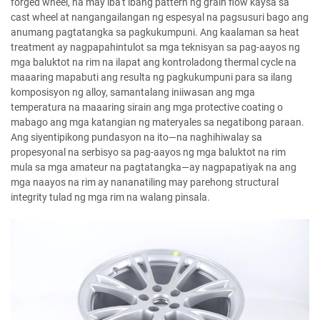
forged wheel, na may iba't ibang pattern ng grain flow kaysa sa
cast wheel at nangangailangan ng espesyal na pagsusuri bago ang
anumang pagtatangka sa pagkukumpuni. Ang kaalaman sa heat
treatment ay nagpapahintulot sa mga teknisyan sa pag-aayos ng
mga baluktot na rim na ilapat ang kontroladong thermal cycle na
maaaring mapabuti ang resulta ng pagkukumpuni para sa ilang
komposisyon ng alloy, samantalang iniiwasan ang mga
temperatura na maaaring sirain ang mga protective coating o
mabago ang mga katangian ng materyales sa negatibong paraan.
Ang siyentipikong pundasyon na ito—na naghihiwalay sa
propesyonal na serbisyo sa pag-aayos ng mga baluktot na rim
mula sa mga amateur na pagtatangka—ay nagpapatiyak na ang
mga naayos na rim ay nananatiling may parehong structural
integrity tulad ng mga rim na walang pinsala.