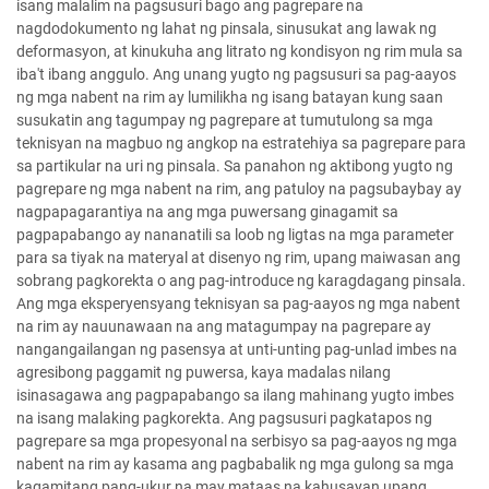
isang malalim na pagsusuri bago ang pagrepare na
nagdodokumento ng lahat ng pinsala, sinusukat ang lawak ng
deformasyon, at kinukuha ang litrato ng kondisyon ng rim mula sa
iba't ibang anggulo. Ang unang yugto ng pagsusuri sa pag-aayos
ng mga nabent na rim ay lumilikha ng isang batayan kung saan
susukatin ang tagumpay ng pagrepare at tumutulong sa mga
teknisyan na magbuo ng angkop na estratehiya sa pagrepare para
sa partikular na uri ng pinsala. Sa panahon ng aktibong yugto ng
pagrepare ng mga nabent na rim, ang patuloy na pagsubaybay ay
nagpapagarantiya na ang mga puwersang ginagamit sa
pagpapabango ay nananatili sa loob ng ligtas na mga parameter
para sa tiyak na materyal at disenyo ng rim, upang maiwasan ang
sobrang pagkorekta o ang pag-introduce ng karagdagang pinsala.
Ang mga eksperyensyang teknisyan sa pag-aayos ng mga nabent
na rim ay nauunawaan na ang matagumpay na pagrepare ay
nangangailangan ng pasensya at unti-unting pag-unlad imbes na
agresibong paggamit ng puwersa, kaya madalas nilang
isinasagawa ang pagpapabango sa ilang mahinang yugto imbes
na isang malaking pagkorekta. Ang pagsusuri pagkatapos ng
pagrepare sa mga propesyonal na serbisyo sa pag-aayos ng mga
nabent na rim ay kasama ang pagbabalik ng mga gulong sa mga
kagamitang pang-ukur na may mataas na kahusayan upang