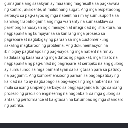
gumagana ang sasakyan ay maaaring magresulta sa pagkawala
ng kontrol, aksidente, at malubhang sugat. Ang mga respetadong
serbisyo sa pag-aayos ng mga nabent na rim ay sumusuporta sa
kanilang trabaho gamit ang mga warranty na sumasaklaw sa
parehong kahusayan ng dimensyon at integridad ng istruktura, na
nagpapakita ng kumpiyansa sa kanilang mga proseso sa
pagrepare at nagbibigay ng paraan sa mga customer kung
sakaling magkaroon ng problema. Ang dokumentasyon na
ibinibigay pagkatapos ng pag-aayos ng mga nabent na rim ay
kadalasang kasama ang mga datos ng pagsukat, mga litrato na
nagpapakita ng pag-unlad ng pagrepare, at sertipiko na ang gulong
ay sumusunod sa mga pamantayan sa kaligtasan para sa patuloy
na paggamit. Ang komprehensibong paraan sa pagpapatibay ng
kalidad na ito ay nagbabago sa pag-aayos ng mga nabent na rim
mula sa isang simpleng serbisyo sa pagpapaganda tungo sa isang
proseso ng precision engineering na nagbabalik sa mga gulong sa
antas ng performance at kaligtasan na katumbas ng mga standard
ng pabrika.