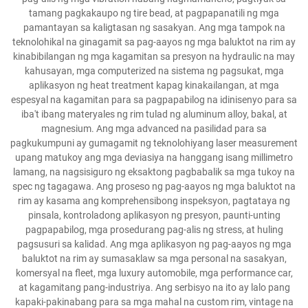
tamang pagkakaupo ng tire bead, at pagpapanatili ng mga
pamantayan sa kaligtasan ng sasakyan. Ang mga tampok na
teknolohikal na ginagamit sa pag-aayos ng mga baluktot na rim ay
kinabibilangan ng mga kagamitan sa presyon na hydraulic na may
kahusayan, mga computerized na sistema ng pagsukat, mga
aplikasyon ng heat treatment kapag kinakailangan, at mga
espesyal na kagamitan para sa pagpapabilog na idinisenyo para sa
iba't ibang materyales ng rim tulad ng aluminum alloy, bakal, at
magnesium. Ang mga advanced na pasilidad para sa
pagkukumpuni ay gumagamit ng teknolohiyang laser measurement
upang matukoy ang mga deviasiya na hanggang isang millimetro
lamang, na nagsisiguro ng eksaktong pagbabalik sa mga tukoy na
spec ng tagagawa. Ang proseso ng pag-aayos ng mga baluktot na
rim ay kasama ang komprehensibong inspeksyon, pagtataya ng
pinsala, kontroladong aplikasyon ng presyon, paunti-unting
pagpapabilog, mga prosedurang pag-alis ng stress, at huling
pagsusuri sa kalidad. Ang mga aplikasyon ng pag-aayos ng mga
baluktot na rim ay sumasaklaw sa mga personal na sasakyan,
komersyal na fleet, mga luxury automobile, mga performance car,
at kagamitang pang-industriya. Ang serbisyo na ito ay lalo pang
kapaki-pakinabang para sa mga mahal na custom rim, vintage na