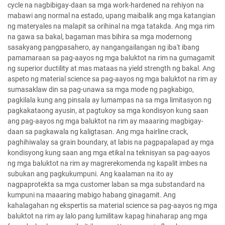
cycle na nagbibigay-daan sa mga work-hardened na rehiyon na
mabawi ang normal na estado, upang maibalik ang mga katangian
ng materyales na malapit sa orihinal na mga tatakda. Ang mga rim
na gawa sa bakal, bagaman mas bihira sa mga modernong
sasakyang pangpasahero, ay nangangailangan ng iba't ibang
pamamaraan sa pag-aayos ng mga baluktot na rim na gumagamit
ng superior ductility at mas mataas na yield strength ng bakal. Ang
aspeto ng material science sa pag-aayos ng mga baluktot na rim ay
sumasaklaw din sa pag-unawa sa mga mode ng pagkabigo,
pagkilala kung ang pinsala ay lumampas na sa mga limitasyon ng
pagkakataong ayusin, at pagtukoy sa mga kondisyon kung saan
ang pag-aayos ng mga baluktot na rim ay maaaring magbigay-
daan sa pagkawala ng kaligtasan. Ang mga hairline crack,
paghihiwalay sa grain boundary, at labis na pagpapalapad ay mga
kondisyong kung saan ang mga etikal na teknisyan sa pag-aayos
ng mga baluktot na rim ay magrerekomenda ng kapalit imbes na
subukan ang pagkukumpuni. Ang kaalaman na ito ay
nagpaprotekta sa mga customer laban sa mga substandard na
kumpuni na maaaring mabigo habang ginagamit. Ang
kahalagahan ng ekspertis sa material science sa pag-aayos ng mga
baluktot na rim ay lalo pang lumilitaw kapag hinaharap ang mga