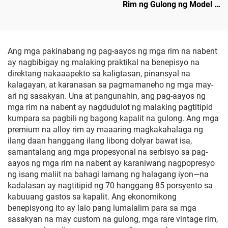
Rim ng Gulong ng Model Y
Alloy na Pinagpalo,
(19–24) LinTech
Mataas na Presisyon,
Katugma sa Orihinal na
Lug Nuts at Sistema ng
Preno, Para sa Palitan at
Ang mga pakinabang ng pag-aayos ng mga rim na nabent
Pag-customize
ay nagbibigay ng malaking praktikal na benepisyo na
direktang nakaaapekto sa kaligtasan, pinansyal na
kalagayan, at karanasan sa pagmamaneho ng mga may-
ari ng sasakyan. Una at pangunahin, ang pag-aayos ng
mga rim na nabent ay nagdudulot ng malaking pagtitipid
kumpara sa pagbili ng bagong kapalit na gulong. Ang mga
premium na alloy rim ay maaaring magkakahalaga ng
ilang daan hanggang ilang libong dolyar bawat isa,
samantalang ang mga propesyonal na serbisyo sa pag-
aayos ng mga rim na nabent ay karaniwang nagpopresyo
ng isang maliit na bahagi lamang ng halagang iyon—na
kadalasan ay nagtitipid ng 70 hanggang 85 porsyento sa
kabuuang gastos sa kapalit. Ang ekonomikong
benepisyong ito ay lalo pang lumalalim para sa mga
sasakyan na may custom na gulong, mga rare vintage rim,