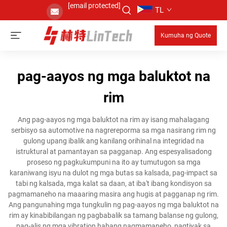
[email protected]
TL
Kumuha ng Quote
pag-aayos ng mga baluktot na
rim
Ang pag-aayos ng mga baluktot na rim ay isang mahalagang
serbisyo sa automotive na nagrereporma sa mga nasirang rim ng
gulong upang ibalik ang kanilang orihinal na integridad na
istruktural at pamantayan sa pagganap. Ang espesyalisadong
proseso ng pagkukumpuni na ito ay tumutugon sa mga
karaniwang isyu na dulot ng mga butas sa kalsada, pag-impact sa
tabi ng kalsada, mga kalat sa daan, at iba't ibang kondisyon sa
pagmamaneho na maaaring masira ang hugis at pagganap ng rim.
Ang pangunahing mga tungkulin ng pag-aayos ng mga baluktot na
rim ay kinabibilangan ng pagbabalik sa tamang balanse ng gulong,
pag-alis ng mga vibration habang nagmamaneho, pagtiyak sa