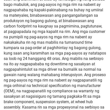
bago mabulok, ang pag-aayos ng mga rim na nabent ay
nagpapahaba ng kapaki-pakinabang na buhay ng umiiral
na materyales, binabawasan ang pangangailangan sa
produksyon ng bagong gulong, at binabawasan ang
carbon footprint na kaugnay sa pagmimina, pagtutunaw,
at pagpapadala ng mga kapalit na rim. Ang mga customer
na pumipili ng pag-aayos ng mga rim na nabent ay
nakakakuha rin ng mas mabilis na turnaround time
kumpara sa pag-order at paghihintay ng bagong gulong,
kung saan ang karamihan sa mga pag-aayos ay natatapos
sa loob ng 24 hanggang 48 oras. Ang mabilis na serbisyo
na ito ay nagpapababa ng downtime ng sasakyan at
nagpapahintulot sa mga driver na bumalik sa normal na
gawain nang walang mahabang interupsiyon. Ang proseso
ng pag-aayos ng mga rim na nabent ay nagpapanatili ng
mga orihinal na technical specification ng manufacturer
(OEM), na nagpapanatili ng compliance sa warranty ng
sasakyan at nagsisiguro ng tamang pagkaka-fit sa mga
brake component, suspension system, at wheel hub
assembly. Kasama rin sa mga propesyonal na serbisyo sa