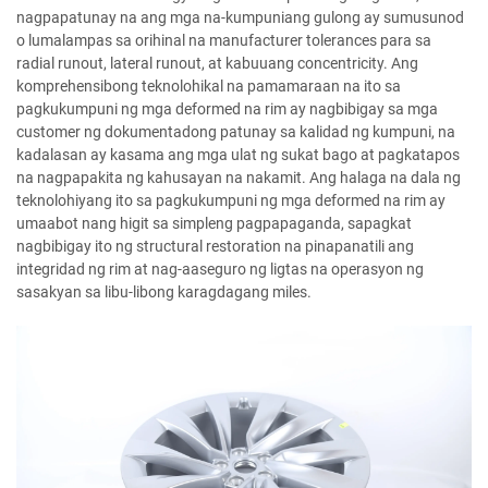
nagpapatunay na ang mga na-kumpuniang gulong ay sumusunod
o lumalampas sa orihinal na manufacturer tolerances para sa
radial runout, lateral runout, at kabuuang concentricity. Ang
komprehensibong teknolohikal na pamamaraan na ito sa
pagkukumpuni ng mga deformed na rim ay nagbibigay sa mga
customer ng dokumentadong patunay sa kalidad ng kumpuni, na
kadalasan ay kasama ang mga ulat ng sukat bago at pagkatapos
na nagpapakita ng kahusayan na nakamit. Ang halaga na dala ng
teknolohiyang ito sa pagkukumpuni ng mga deformed na rim ay
umaabot nang higit sa simpleng pagpapaganda, sapagkat
nagbibigay ito ng structural restoration na pinapanatili ang
integridad ng rim at nag-aaseguro ng ligtas na operasyon ng
sasakyan sa libu-libong karagdagang miles.