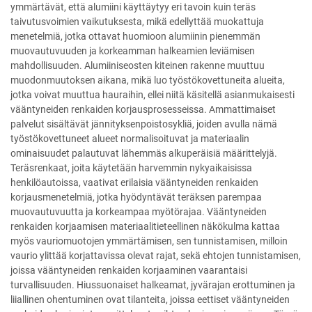
ymmärtävät, että alumiini käyttäytyy eri tavoin kuin teräs
taivutusvoimien vaikutuksesta, mikä edellyttää muokattuja
menetelmiä, jotka ottavat huomioon alumiinin pienemmän
muovautuvuuden ja korkeamman halkeamien leviämisen
mahdollisuuden. Alumiiniseosten kiteinen rakenne muuttuu
muodonmuutoksen aikana, mikä luo työstökovettuneita alueita,
jotka voivat muuttua hauraihin, ellei niitä käsitellä asianmukaisesti
vääntyneiden renkaiden korjausprosesseissa. Ammattimaiset
palvelut sisältävät jännityksenpoistosykliä, joiden avulla nämä
työstökovettuneet alueet normalisoituvat ja materiaalin
ominaisuudet palautuvat lähemmäs alkuperäisiä määrittelyjä.
Teräsrenkaat, joita käytetään harvemmin nykyaikaisissa
henkilöautoissa, vaativat erilaisia vääntyneiden renkaiden
korjausmenetelmiä, jotka hyödyntävät teräksen parempaa
muovautuvuutta ja korkeampaa myötörajaa. Vääntyneiden
renkaiden korjaamisen materiaalitieteellinen näkökulma kattaa
myös vauriomuotojen ymmärtämisen, sen tunnistamisen, milloin
vaurio ylittää korjattavissa olevat rajat, sekä ehtojen tunnistamisen,
joissa vääntyneiden renkaiden korjaaminen vaarantaisi
turvallisuuden. Hiussuonaiset halkeamat, jyvärajan erottuminen ja
liiallinen ohentuminen ovat tilanteita, joissa eettiset vääntyneiden