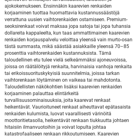
räätälöintitarkoituksiin
ajokokemukseen. Ensinnäkin kaarevien renkaiden
korjaaminen tuottaa huomattavia kustannussäästöjä
verrattuna uusien vaihtorenkaiden ostamiseen. Premium-
seoksirenkaat voivat maksaa jopa satoja tai jopa tuhansia
dollareita kappaleelta, kun taas ammattimainen kaarevien
renkaiden korjauspalvelu veloittaa yleensä vain murto-osan
tästä summasta, mikä säästää asiakkaille yleensä 70–85
prosenttia vaihtorenkaiden kustannuksista. Tämä
taloudellinen etu tulee vielä selkeämmäksi ajoneuvoissa,
joissa on räätälöityjä renkaita, harvinaisia vanhoja renkaita
tai erikoissuorituskykyisiä suunnitelmia, joissa tarkan
vaihtorenkaan löytäminen on vaikeaa tai mahdotonta.
Taloudellisten näkökohtien lisäksi kaarevien renkaiden
korjaaminen palauttaa elintärkeitä
turvallisuusominaisuuksia, joita kaarevat renkaat
heikentävät. Vaurioituneet renkaat aiheuttavat epätasaista
renkaiden kulumista, luovat vaarallisesti värinöitä
moottoritietasolla, heikentävät renkaan tiukkuutta johtaen
hitaisiin ilmanvuotoihin ja voivat lopulta johtaa
katastrofaaliseen renkaan rikkoutumiseen. Kaarevien