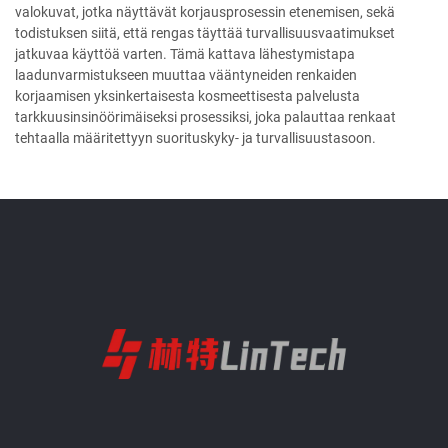
valokuvat, jotka näyttävät korjausprosessin etenemisen, sekä
todistuksen siitä, että rengas täyttää turvallisuusvaatimukset
jatkuvaa käyttöä varten. Tämä kattava lähestymistapa
laadunvarmistukseen muuttaa vääntyneiden renkaiden
korjaamisen yksinkertaisesta kosmeettisesta palvelusta
tarkkuusinsinöörimäiseksi prosessiksi, joka palauttaa renkaat
tehtaalla määritettyyn suorituskyky- ja turvallisuustasoon.