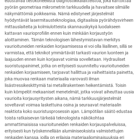
edustavaa tietokoneellista diagnostiikkalaitteistoa, joka kartoittaa
pyörän geometriaa mikrometrin tarkkuudella ja havaitsee silmälle
näkymättömiä poikkeamia. Nämä edistyneet järjestelmät
hyödyntävät lasermitausteknologiaa, digitaalisia pyörähdysvirheen
mittauslaiteita ja kolmiulotteista skannauskykyä luodakseen
kattavan vaurioprofiilin ennen kuin minkään korjaustyön
aloittaminen. Tämän teknologisen lähestymistavan merkitys
vaurioituneiden renkaiden korjaamisessa ei voi olla liiallinen, sillä se
varmistaa, että teknikot ymmärtävät tarkasti vaurion luonteen ja
laajuuden ennen kuin korjaavat voimia sovelletaan. Hydrauliset
suoristuspainimet, jotka on erityisesti suunniteltu vaurioituneiden
renkaiden korjaamiseen, tarjoavat hallittua ja vaiheittaista painetta,
joka muovaa renkaan materiaalia varovasti ilman
lisästressikeskittymiä tai metallirakenteen heikentämistä. Toisin
kuin kömpelöt mekaaniset menetelmät, jotka voivat aiheuttaa uusia
vaurioita korjausyritysten aikana, nämä tarkkuusjärjestelmät
soveltavat voimaa laskettuina osina ja seuraavat materiaalin
reaktiota koko suoristusprosessin ajan. Lämpötilan säätö edustaa
toista ratkaisevan tärkeää teknologista näkökohtaa
ammattimaisissa vaurioituneiden renkaiden korjauspalveluissa,
erityisesti kun työskennellään alumiiniseoksista valmistettujen
renkaiden kanssa, joilla on erilaisia materiaaliominaisuuksia eri