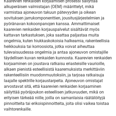
Kaarevien renkaiden korjaamisen prosessi säilyttää
alkuperäisen valmistajan (OEM) määrittelyt, mikä
varmistaa ajoneuvon takuun pätevyyden ja oikean
sovituksen jarrukomponenttien, jousitusjärjestelmien ja
pyöränavan kokoonpanojen kanssa. Ammattimaiset
kaarevien renkaiden korjauspalvelut sisältävät myös
kattavan tarkastuksen, joka saattaa paljastaa muita
ongelmia, kuten hiukkaskokoisia halkeamia, rakenteellisia
heikkouksia tai korroosiota, jotka voivat aiheuttaa
tulevaisuudessa ongelmia ja antaa ajoneuvon omistajille
täydellisen kuvan renkaiden kunnosta. Kaarevien renkaiden
korjaaminen on joustava ratkaisu eriasteisille vaurioille,
alkaen pienistä esteellisistä kaaremuksista merkittäviin
rakenteellisiin muodonmuutoksiin, ja tarjoaa ratkaisuja
laajalle spektrille korjaustarpeita. Ajoneuvon omistajat
arvostavat sitä, että kaarevien renkaiden korjaaminen
säilyttää pyöräjoukon esteellisen jatkuvuuden, mikä on
erityisen tärkeää niille, joilla on samanlaisia räätälöityjä
pinnoitteita tai erikoispinnoitteita, joita olisi vaikea toistaa
vaihtorenkaille.