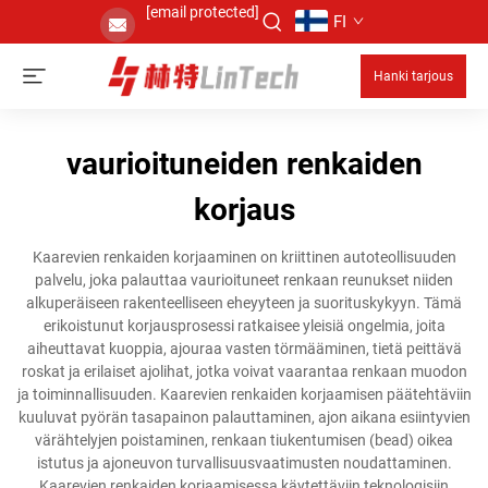
[email protected]
FI
Hanki tarjous
vaurioituneiden renkaiden
korjaus
Kaarevien renkaiden korjaaminen on kriittinen autoteollisuuden
palvelu, joka palauttaa vaurioituneet renkaan reunukset niiden
alkuperäiseen rakenteelliseen eheyyteen ja suorituskykyyn. Tämä
erikoistunut korjausprosessi ratkaisee yleisiä ongelmia, joita
aiheuttavat kuoppia, ajouraa vasten törmääminen, tietä peittävä
roskat ja erilaiset ajolihat, jotka voivat vaarantaa renkaan muodon
ja toiminnallisuuden. Kaarevien renkaiden korjaamisen päätehtäviin
kuuluvat pyörän tasapainon palauttaminen, ajon aikana esiintyvien
värähtelyjen poistaminen, renkaan tiukentumisen (bead) oikea
istutus ja ajoneuvon turvallisuusvaatimusten noudattaminen.
Kaarevien renkaiden korjaamisessa käytettäviin teknologisiin