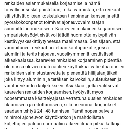
renkaiden asianmukaisella korjaamisella nämä
turvallisuusriskit poistetaan, mikä varmistaa, että renkaat
säilyttävät oikean kosketuksen tienpinnan kanssa ja että
pyöräkokoonpanot toimivat ajoneuvovalmistajan
suunnittelun mukaisesti. Kaarevien renkaiden korjaamisen
ympäristöhyödyt eivät voi jäädä huomiotta nykypäivän
kestävyyskeskittäytyneessä maailmassa. Sen sijaan, että
vaurioituneet renkaat heitetään kaatopaikalle, jossa
alumiini ja teräs hajoavat vuosikymmeniä kestävässä
aikaskaalassa, kaarevien renkaiden korjaaminen pidentää
olemassa olevien materiaalien käyttöikää, vähentää uusien
renkaiden valmistustarvetta ja pienentää hiilijalanjälkeä,
joka liittyy alumiinin ja teräksen kaivoksiin, sulatukseen ja
vaihtorenkaiden kuljetukseen. Asiakkaat, jotka valitsevat
kaarevien renkaiden korjaamisen, hyötyvät myös
nopeammasta käsittelyajasta verrattuna uusien renkaiden
tilaamiseen ja odottamiseen, sillä useimmat korjaukset
saadaan tehtyä 24–48 tunnissa. Tämä nopea palvelu
minimoi ajoneuvon käyttökatkon ja mahdollistaa
kuljettajien paluun normaaliin arkeen ilman pitkiä katkoja.