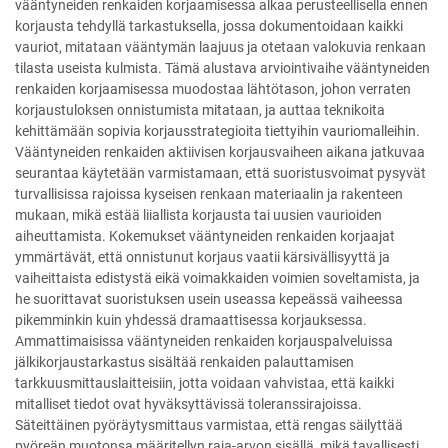
vääntyneiden renkaiden korjaamisessa alkaa perusteellisella ennen
korjausta tehdyllä tarkastuksella, jossa dokumentoidaan kaikki
vauriot, mitataan vääntymän laajuus ja otetaan valokuvia renkaan
tilasta useista kulmista. Tämä alustava arviointivaihe vääntyneiden
renkaiden korjaamisessa muodostaa lähtötason, johon verraten
korjaustuloksen onnistumista mitataan, ja auttaa teknikoita
kehittämään sopivia korjausstrategioita tiettyihin vauriomalleihin.
Vääntyneiden renkaiden aktiivisen korjausvaiheen aikana jatkuvaa
seurantaa käytetään varmistamaan, että suoristusvoimat pysyvät
turvallisissa rajoissa kyseisen renkaan materiaalin ja rakenteen
mukaan, mikä estää liiallista korjausta tai uusien vaurioiden
aiheuttamista. Kokemukset vääntyneiden renkaiden korjaajat
ymmärtävät, että onnistunut korjaus vaatii kärsivällisyyttä ja
vaiheittaista edistystä eikä voimakkaiden voimien soveltamista, ja
he suorittavat suoristuksen usein useassa kepeässä vaiheessa
pikemminkin kuin yhdessä dramaattisessa korjauksessa.
Ammattimaisissa vääntyneiden renkaiden korjauspalveluissa
jälkikorjaustarkastus sisältää renkaiden palauttamisen
tarkkuusmittauslaitteisiin, jotta voidaan vahvistaa, että kaikki
mitalliset tiedot ovat hyväksyttävissä toleranssirajoissa.
Säteittäinen pyöräytysmittaus varmistaa, että rengas säilyttää
pyöreän muotonsa määritellyn raja-arvon sisällä, mikä tavallisesti