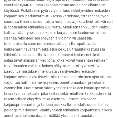
vaatii alle 0,040 tuuman kokonaismittausarvon henkilöautojen
käytössä. Poikittainen pyöräytysmittaus vääntyneiden renkaiden
korjaamisen laadunvarmistuksessa varmistaa, että rengas pyörii
suorassa ilman sivusuuntaista heilahdusta, joka aiheuttaisi värinää
ja epätasaista renkaiden kulumista. Mitallisen tarkkuuden lisäksi
kattava vääntyneiden renkaiden korjaamisen laadunvarmistus
sisältää rakenteellisen eheyden arvioinnin visuaalisella
tarkastuksella suurennuksessa, väriaineella tapahtuvalla
halkeamien havaitsemisella sekä joskus ulträäni­tarkastuksella
kriittisillä rasitusalueilla. Nämä ei-tuhoavat testimenetelmät
paljastavat alapinnan vaurioita, jotka voivat vaarantaa renkaan
turvallisuuden vaikka ulkoinen näkyminen olisi hyväksyttävä.
Laadunvarmistuksen merkitystä vääntyneiden renkaiden
korjaamisessa ei voi liioitella, sillä renkaan pettäminen ajon aikana
voi johtaa hallinnan menetykseen, onnettomuuksiin ja vakaviin
vammoihin. Luotettavat vääntyneiden renkaiden korjauspalvelut
takaa työnsä takuulla, joka kattaa sekä mitallisen tarkkuuden että
rakenteellisen eheyden, mikä osoittaa luottamusta niiden
korjausprosesseihin ja tarjoaa asiakkaille mahdollisuuden toimia,
jos ongelmia ilmenee. Vääntyneiden renkaiden korjaamisen jälkeen
annettava dokumentaatio sisältää yleensä mittausdatat,