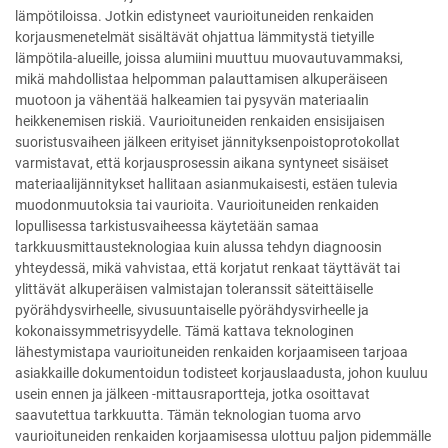
lämpötiloissa. Jotkin edistyneet vaurioituneiden renkaiden
korjausmenetelmät sisältävät ohjattua lämmitystä tietyille
lämpötila-alueille, joissa alumiini muuttuu muovautuvammaksi,
mikä mahdollistaa helpomman palauttamisen alkuperäiseen
muotoon ja vähentää halkeamien tai pysyvän materiaalin
heikkenemisen riskiä. Vaurioituneiden renkaiden ensisijaisen
suoristusvaiheen jälkeen erityiset jännityksenpoistoprotokollat
varmistavat, että korjausprosessin aikana syntyneet sisäiset
materiaalijännitykset hallitaan asianmukaisesti, estäen tulevia
muodonmuutoksia tai vaurioita. Vaurioituneiden renkaiden
lopullisessa tarkistusvaiheessa käytetään samaa
tarkkuusmittausteknologiaa kuin alussa tehdyn diagnoosin
yhteydessä, mikä vahvistaa, että korjatut renkaat täyttävät tai
ylittävät alkuperäisen valmistajan toleranssit säteittäiselle
pyörähdysvirheelle, sivusuuntaiselle pyörähdysvirheelle ja
kokonaissymmetrisyydelle. Tämä kattava teknologinen
lähestymistapa vaurioituneiden renkaiden korjaamiseen tarjoaa
asiakkaille dokumentoidun todisteet korjauslaadusta, johon kuuluu
usein ennen ja jälkeen -mittausraportteja, jotka osoittavat
saavutettua tarkkuutta. Tämän teknologian tuoma arvo
vaurioituneiden renkaiden korjaamisessa ulottuu paljon pidemmälle