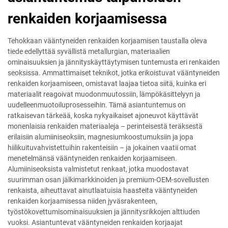
renkaiden korjaamisessa
Tehokkaan vääntyneiden renkaiden korjaamisen taustalla oleva
tiede edellyttää syvällistä metallurgian, materiaalien
ominaisuuksien ja jännityskäyttäytymisen tuntemusta eri renkaiden
seoksissa. Ammattimaiset teknikot, jotka erikoistuvat vääntyneiden
renkaiden korjaamiseen, omistavat laajaa tietoa siitä, kuinka eri
materiaalit reagoivat muodonmuutossiin, lämpökäsittelyyn ja
uudelleenmuotoiluprosesseihin. Tämä asiantuntemus on
ratkaisevan tärkeää, koska nykyaikaiset ajoneuvot käyttävät
monenlaisia renkaiden materiaaleja – perinteisestä teräksestä
erilaisiin alumiiniseoksiin, magnesiumkoostumuksiin ja jopa
hiilikuituvahvistettuihin rakenteisiin – ja jokainen vaatii omat
menetelmänsä vääntyneiden renkaiden korjaamiseen.
Alumiiniseoksista valmistetut renkaat, jotka muodostavat
suurimman osan jälkimarkkinoiden ja premium-OEM-sovellusten
renkaista, aiheuttavat ainutlaatuisia haasteita vääntyneiden
renkaiden korjaamisessa niiden jyväsrakenteen,
työstökovettumisominaisuuksien ja jännitysrikkojen alttiuden
vuoksi. Asiantuntevat vääntyneiden renkaiden korjaajat