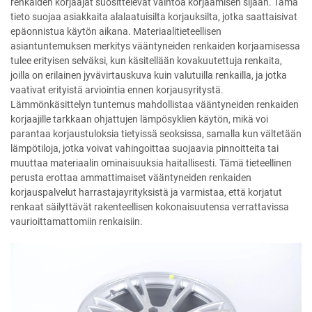
renkaiden korjaajat suosittelevat vaihtoa korjaamisen sijaan. Tämä
tieto suojaa asiakkaita alalaatuisilta korjauksilta, jotka saattaisivat
epäonnistua käytön aikana. Materiaalitieteellisen
asiantuntemuksen merkitys vääntyneiden renkaiden korjaamisessa
tulee erityisen selväksi, kun käsitellään kovakuutettuja renkaita,
joilla on erilainen jyvävirtauskuva kuin valutuilla renkailla, ja jotka
vaativat erityistä arviointia ennen korjausyritystä.
Lämmönkäsittelyn tuntemus mahdollistaa vääntyneiden renkaiden
korjaajille tarkkaan ohjattujen lämpösyklien käytön, mikä voi
parantaa korjaustuloksia tietyissä seoksissa, samalla kun vältetään
lämpötiloja, jotka voivat vahingoittaa suojaavia pinnoitteita tai
muuttaa materiaalin ominaisuuksia haitallisesti. Tämä tieteellinen
perusta erottaa ammattimaiset vääntyneiden renkaiden
korjauspalvelut harrastajayrityksistä ja varmistaa, että korjatut
renkaat säilyttävät rakenteellisen kokonaisuutensa verrattavissa
vaurioittamattomiin renkaisiin.