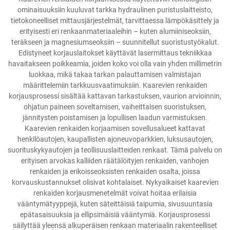
ominaisuuksiin kuuluvat tarkka hydraulinen puristuslaitteisto,
tietokoneelliset mittausjärjestelmät, tarvittaessa lämpökäsittely ja
erityisesti eri renkaanmateriaaleihin – kuten alumiiniseoksiin,
teräkseen ja magnesiumseoksiin – suunnitellut suoristustyökalut.
Edistyneet korjauslaitokset käyttävät lasermittaus tekniikkaa
havaitakseen poikkeamia, joiden koko voi olla vain yhden millimetrin
luokkaa, mikä takaa tarkan palauttamisen valmistajan
määrittelemiin tarkkuusvaatimuksiin. Kaarevien renkaiden
korjausprosessi sisältää kattavan tarkastuksen, vaurion arvioinnin,
ohjatun paineen soveltamisen, vaiheittaisen suoristuksen,
jännitysten poistamisen ja lopullisen laadun varmistuksen.
Kaarevien renkaiden korjaamisen sovellusalueet kattavat
henkilöautojen, kaupallisten ajoneuvoparkkien, luksusautojen,
suorituskykyautojen ja teollisuuslaitteiden renkaat. Tämä palvelu on
erityisen arvokas kalliiden räätälöityjen renkaiden, vanhojen
renkaiden ja erikoisseoksisten renkaiden osalta, joissa
korvauskustannukset olisivat kohtalaiset. Nykyaikaiset kaarevien
renkaiden korjausmenetelmät voivat hoitaa erilaisia
vääntymätyyppejä, kuten säteittäisiä taipumia, sivusuuntasia
epätasaisuuksia ja ellipsimäisiä vääntymiä. Korjausprosessi
säilyttää yleensä alkuperäisen renkaan materiaalin rakenteelliset