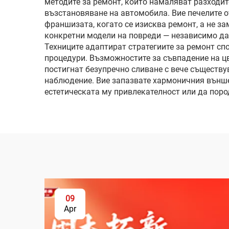
методите за ремонт, които намаляват разходит
възстановяване на автомобила. Вие печелите о
франшизата, когато се изисква ремонт, а не з
конкретни модели на повреди — независимо да
Техниците адаптират стратегиите за ремонт сп
процедури. Възможностите за съвпадение на цв
постигнат безупречно сливане с вече съществу
наблюдение. Вие запазвате хармоничния външен
естетическата му привлекателност или да поро
09
Apr