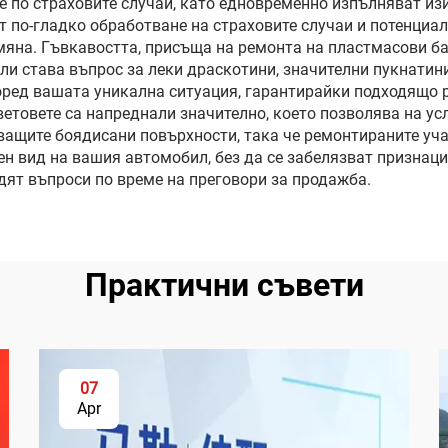
е по страховите случаи, като едновременно изпълняват из
т по-гладко обработване на страховите случаи и потенциа
амяна. Гъвкавостта, присъща на ремонта на пластмасови 
ли става въпрос за леки драскотини, значителни пукнатин
оред вашата уникална ситуация, гарантирайки подходящо 
етовете са напреднали значително, което позволява на ус
ващите боядисани повърхности, така че ремонтираните уч
 вид на вашия автомобил, без да се забелязват признаци
дят въпроси по време на преговори за продажба.
Практични съвети
07
Apr