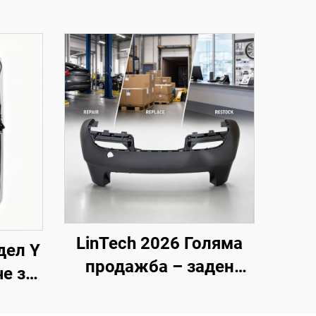
LinTech 2026 Голяма
дел Y
продажба – заден
е за
бампер от
ение
производителя за Tesla