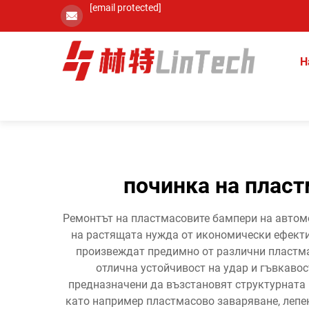
[email protected]
Н
починка на пласт
Ремонтът на пластмасовите бампери на автомо
на растящата нужда от икономически ефекти
произвеждат предимно от различни пластма
отлична устойчивост на удар и гъвкаво
предназначени да възстановят структурната 
като например пластмасово заваряване, лепен