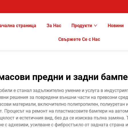
ачална страница
За Нас
Продукти
Новини
Свържете Се с Нас
масови предни и задни бамп
били е станал задължително умение и услуга в индустрия
вни решения за повредени външни части на превозни сре
сови материали, включително полипропилен, полиуретан и
ст. Процесът на ремонт на пластмасовите бампери на авто
цялост и естетичния вид, без да се изисква пълна замяна.
е с адхезиви, усилване с фибростъкло от задната страна 