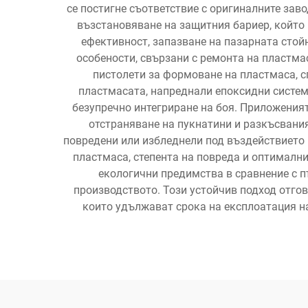
се постигне съответствие с оригиналните за
възстановяване на защитния бариер, който
ефективност, запазване на пазарната стойн
особености, свързани с ремонта на пластма
пистолети за формоване на пластмаса, 
пластмасата, напреднали епоксидни систем
безупречно интегриране на боя. Приложеният
отстраняване на пукнатини и разкъсвания
повредени или избледнели под въздействието 
пластмаса, степента на повреда и оптималн
екологични предимства в сравнение с п
производството. Този устойчив подход отго
които удължават срока на експлоатация на