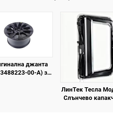
гинална джанта
 3488223-00-A) за
одел Y, кована
уминиева сплав,
ЛинТек Тесла Мо
ока прецизност,
Слънчево капакч
съвместима с
покрива, управл