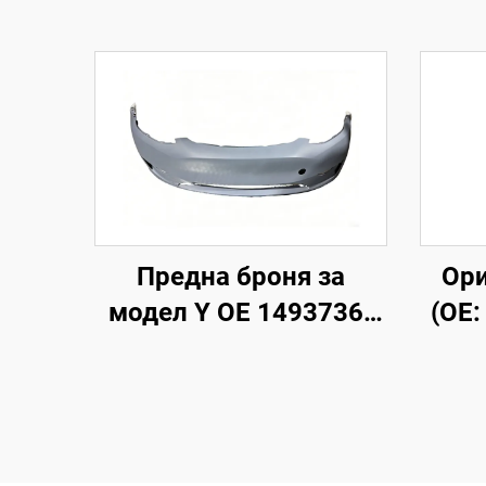
Предна броня за
Ори
модел Y OE 1493736-
(OE:
SC-C, високопрецизно
М
формоване,
ал
грундирано покритие,
вис
съвместима с