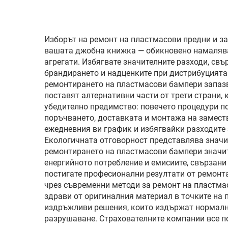
оригиналния радар и
ориг
сензор,
спи
неразрушителен
Изборът на ремонт на пластмасови предни и з
монтаж, за сервиз и
пе
вашата джобна книжка — обикновено намалява 
агрегати. Избягвате значителните разходи, св
поддръжка на
брандирането и надценките при дистрибуцията.
автопарк
ремонтирането на пластмасови бампери запазв
поставят алтернативни части от трети страни,
убедително предимство: повечето процедури по
поръчването, доставката и монтажа на замест
ежедневния ви график и избягвайки разходите 
Екологичната отговорност представлява значи
ремонтирането на пластмасови бампери значит
енергийното потребление и емисиите, свързани
постигате професионални резултати от ремонта
чрез съвременни методи за ремонт на пластмас
здрави от оригиналния материал в точките на 
издръжливи решения, които издържат нормални
разрушаване. Страхователните компании все п