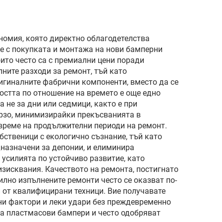
но
Model 3 Refreshed,
та от
оригинално
и
номия, която директно облагодетелства
оборудване (OE)
е с покупката и монтажа на нови бамперни
лъчи
оито често са с премиални цени поради
1582571-SC-C
ните разходи за ремонт, тъй като
игиналните фабрични компоненти, вместо да се
ността по отношение на времето е още едно
 не за дни или седмици, както е при
ързо, минимизирайки прекъсванията в
 време на продължителни периоди на ремонт.
ственици с екологично съзнание, тъй като
назначени за депонии, и елиминира
 усилията по устойчиво развитие, като
изисквания. Качеството на ремонта, постигнато
лно изпълнените ремонти често се оказват по-
и от квалифицирани техници. Вие получавате
ни фактори и леки удари без преждевременно
на пластмасови бампери и често одобряват