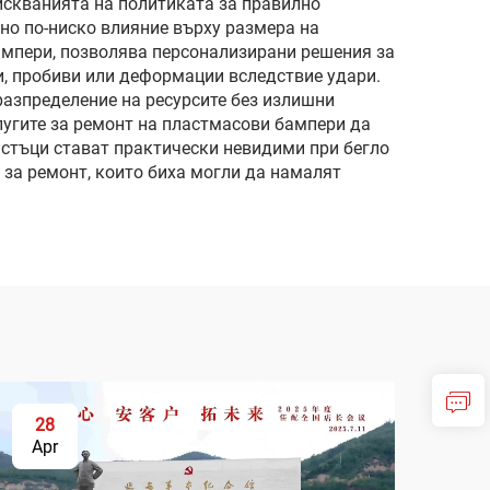
искванията на политиката за правилно
лно по-ниско влияние върху размера на
бампери, позволява персонализирани решения за
и, пробиви или деформации вследствие удари.
разпределение на ресурсите без излишни
лугите за ремонт на пластмасови бампери да
астъци стават практически невидими при бегло
 за ремонт, които биха могли да намалят
28
Apr