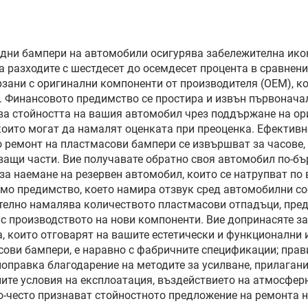
иналните гайки и
чрез глас с ед
рачна система, за
натискане, защи
подмяна и
ослепяване 
адни бампери на автомобили осигурява забележителна ико
рсонализиране
разходите с шестдесет до осемдесет процента в сравнени
ултравиолетови 
ързани с оригинални компоненти от производителя (OEM), к
 Финансовото предимство се простира и извън първоначал
а стойността на вашия автомобил чрез поддържане на ор
 които могат да намалят оценката при преоценка. Ефектив
 ремонт на пластмасови бампери се извършват за часове, а
ващи части. Вие получавате обратно своя автомобил по-б
за наемане на резервен автомобил, които се натрупват по
мо предимство, което намира отзвук сред автомобилни соб
елно намалява количеството пластмасови отпадъци, пред
 с производството на нови компоненти. Вие допринасяте за
, които отговарят на вашите естетически и функционални 
ови бампери, е наравно с фабричните спецификации; прави
поправка благодарение на методите за усилване, прилаган
те условия на експлоатация, въздействието на атмосфер
о-често признават стойностното предложение на ремонта 