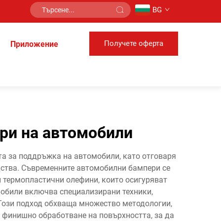
BG
Получете оферта
Приложение
ери на автомобили
та за поддръжка на автомобили, като отговаря
дства. Съвременните автомобилни бампери се
 термопластични олефини, които осигуряват
мобили включва специализирани техники,
 Този подход обхваща множество методологии,
и финишно обработване на повърхността, за да