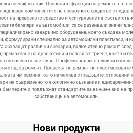
водски спецификации. Основните функции на ремонта на п
 предпазва компонентите на превозното средство от удар
ост на превозното средство и осигуряване на съответстви
совите бампери на автомобили, са се развивали значител
специализирано заваръчно оборудване, което създава мол
и, формулирани специално за автомобилни пластмаси, и к
а обхващат различни сценарии, включително ремонт след 
, премахване на драскотини и белези от триене, както и в
на слънчевата светлина. Професионалните техници използв
ия метод за ремонт. Процесът на ремонт на пластмасовите
ълната им замяна, като намалява отпадъците, отправяни н
варя на съвременното екологично съзнание и едновременно
 бамперите и поддържат стандартите за външен вид на пр
собственици на автомобили.
Нови продукти