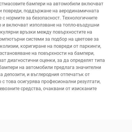
ластмасовите бампери на автомобили включват
ни повреди, поддържане на аеродинамичната
е с нормите за безопасност. Технологичните
но и включват използване на топло-въздушни
екулярни връзки между повърхностите на
омпютърни системи за подбор на цветове за
колизии, коригиране на повреди от паркинги,
ъзстановяване на повърхности на бампери,
ат диагностични оценки, за да определят типа
 бампери на автомобили предлага значителни
а депозити, и въглеродния отпечатък от
 с това осигурява професионални резултати,
евозните средства, очаквани от изисканите