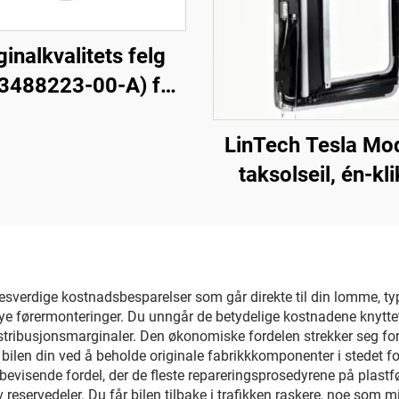
ginalkvalitets felg
 3488223-00-A) for
odell Y, smidd
niumslegering, høy
LinTech Tesla Mo
ktighet, kompatibel
taksolseil, én-kl
riginale hjulbolter
stemmekontroll, a
bremseanlegg, for
blends UV-beskyt
ifting og tilpasning
esverdige kostnadsbesparelser som går direkte til din lomme, typi
 førermonteringer. Du unngår de betydelige kostnadene knyttet 
istribusjonsmarginaler. Den økonomiske fordelen strekker seg f
 bilen din ved å beholde originale fabrikkkomponenter i stedet f
visende fordel, der de fleste repareringsprosedyrene på plastføre
 reservedeler. Du får bilen tilbake i trafikken raskere, noe som m