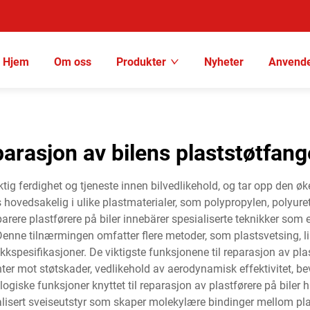
Hjem
Om oss
Produkter
Nyheter
Anvende
parasjon av bilens plaststøtfang
viktig ferdighet og tjeneste innen bilvedlikehold, og tar opp den 
 hovedsakelig i ulike plastmaterialer, som polypropylen, polyure
ere plastførere på biler innebärer spesialiserte teknikker som er 
. Denne tilnærmingen omfatter flere metoder, som plastsvetsing,
kkspesifikasjoner. De viktigste funksjonene til reparasjon av plas
er mot støtskader, vedlikehold av aerodynamisk effektivitet, be
giske funksjoner knyttet til reparasjon av plastførere på biler h
lisert sveiseutstyr som skaper molekylære bindinger mellom plas