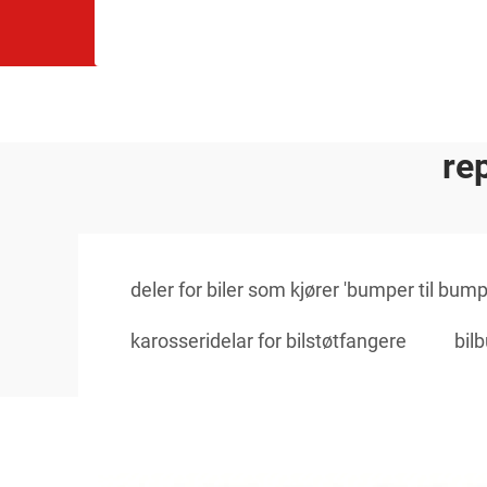
re
deler for biler som kjører 'bumper til bump
karosseridelar for bilstøtfangere
bil