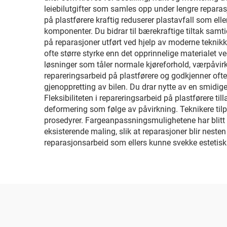
leiebilutgifter som samles opp under lengre reparasj
på plastførere kraftig reduserer plastavfall som el
komponenter. Du bidrar til bærekraftige tiltak samt
på reparasjoner utført ved hjelp av moderne teknikke
ofte større styrke enn det opprinnelige materialet 
løsninger som tåler normale kjøreforhold, værpåvirk
repareringsarbeid på plastførere og godkjenner oft
gjenoppretting av bilen. Du drar nytte av en smidige
Fleksibiliteten i repareringsarbeid på plastførere ti
deformering som følge av påvirkning. Teknikere tilpa
prosedyrer. Fargeanpassningsmulighetene har blitt 
eksisterende maling, slik at reparasjoner blir neste
reparasjonsarbeid som ellers kunne svekke estetisk