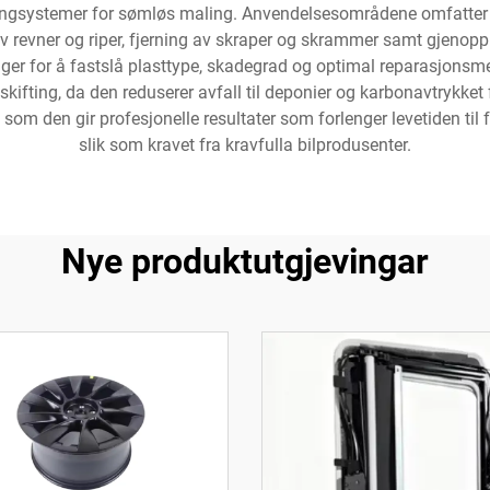
ingsystemer for sømløs maling. Anvendelsesområdene omfatter ul
v revner og riper, fjerning av skraper og skrammer samt gjenoppre
nger for å fastslå plasttype, skadegrad og optimal reparasjonsm
skifting, da den reduserer avfall til deponier og karbonavtrykke
m den gir profesjonelle resultater som forlenger levetiden til 
slik som kravet fra kravfulla bilprodusenter.
Nye produktutgjevingar