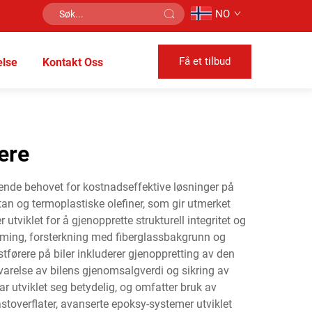
NO
Få et tilbud
lse
Kontakt Oss
ere
økende behovet for kostnadseffektive løsninger på
tan og termoplastiske olefiner, som gir utmerket
utviklet for å gjenopprette strukturell integritet og
 liming, forsterkning med fiberglassbakgrunn og
tførere på biler inkluderer gjenoppretting av den
varelse av bilens gjenomsalgverdi og sikring av
ar utviklet seg betydelig, og omfatter bruk av
toverflater, avanserte epoksy-systemer utviklet