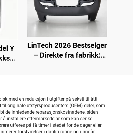
LinTech 2026 Bestselger
del Y
– Direkte fra fabrikk:
ikks
Bakre støtfanger OE
nti-
1582571-SC-C for Tesla
telse
Model 3 (oppdatert
modell)
sk med en reduksjon i utgifter på seksti til åtti
til originale utstyrsprodusenters (OEM) deler, som
orbi de innledende reparasjonskostnadene, siden
or å installere ettermarkedelar som kan senke
re utføres på få timer i stedet for de dager eller
inimerer forstyrrelser i daglig rutine og unngår