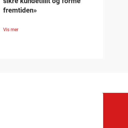
sikre kundetillit og forme
fremtiden»
Vis mer