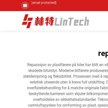
[email protected]
re
Reparasjon av plastførere på biler har blitt en 
skadede bilutstyr. Moderne bilførere produseres
støtdempning og fleksibilitet. Prosessen med å repar
estetisk utseende uten å kreve full utskifting
overflatebehandling for å matche originale fabri
beskyttende barrieren som skjuler bilkomponent
overholdelse av sikkerhetsstandarder. Teknolo
varmluftspydere for omforming av plast, spesia