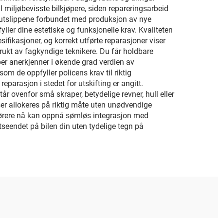
l miljøbevisste bilkjøpere, siden repareringsarbeid
og utslippene forbundet med produksjon av nye
ler dine estetiske og funksjonelle krav. Kvaliteten
ifikasjoner, og korrekt utførte reparasjoner viser
rukt av fagkyndige teknikere. Du får holdbare
per anerkjenner i økende grad verdien av
 de oppfyller policens krav til riktig
parasjon i stedet for utskifting er angitt.
tår ovenfor små skraper, betydelige revner, hull eller
rser allokeres på riktig måte uten unødvendige
tførere nå kan oppnå sømløs integrasjon med
tseendet på bilen din uten tydelige tegn på