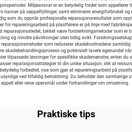
onsperioder. Miljøansvar er en betydelig fordel som appellerer ti
lers havner på søppelfyllinger, samt eliminerer energiforbruket 
idig som du oppnår profesjonelle reparasjonsresultater som oppfyl
r for repareringsarbeid på plastførere er på linje med fabrikkspes
ved reparasjonsstedet, takket være forsterkningsmetoder som er b
ning og mindre påvirkninger uten tidlig svikt. Forsikringsselska
e reparasjonsmetoder som reduserer skadekostnadene samtidig som
re skadebehandlingsprosess og potensielt lavere egenandel når re
llater tilpassede løsninger for spesifikke skademønstre, enten du s
sser reparasjonsstrategier til din unike situasjon, slik at ressu
betydelig forbedret, noe som gjør at repareringsarbeid på plas
n usynlige ved tilfeldig betraktning. Du beholder den samhørige u
 appell eller reise spørsmål under forhandlinger om omsetning.
Praktiske tips