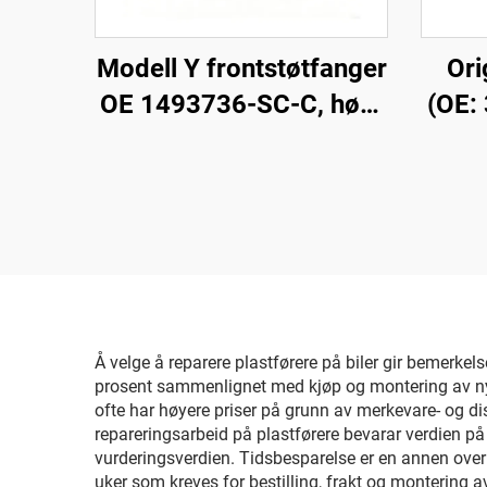
Modell Y frontstøtfanger
Ori
OE 1493736-SC-C, høy-
(OE:
nøyaktig støpeprosess,
M
grunnlakkert overflate,
alumi
kompatibel med
nøya
originalradar og -
med o
sensorer, ikke-destruktiv
og 
montering, for
utsk
reparasjonsverksteder
Å velge å reparere plastførere på biler gir bemerkels
og flåtevedlikehold
prosent sammenlignet med kjøp og montering av nye
ofte har høyere priser på grunn av merkevare- og d
repareringsarbeid på plastførere bevarar verdien på
vurderingsverdien. Tidsbesparelse er en annen overbe
uker som kreves for bestilling, frakt og montering av