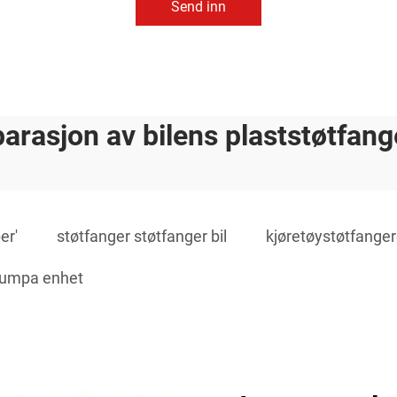
Send inn
parasjon av bilens plaststøtfang
er'
støtfanger støtfanger bil
kjøretøystøtfanger
bumpa enhet