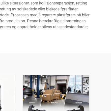
ike situasjoner, som kollisjonsreparasjon, retting
tting av solskadede eller blekede førerflater.
etode. Prosessen med å reparere plastførere på biler
t fra produksjon. Denne bærekraftige tilnærmingen
føreren og opprettholder bilens utseendestandarder,