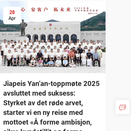
28
Apr
Jiapeis Yan’an-toppmøte 2025
avsluttet med suksess:
Styrket av det røde arvet,
starter vi en ny reise med
mottoet «Å forme ambisjon,