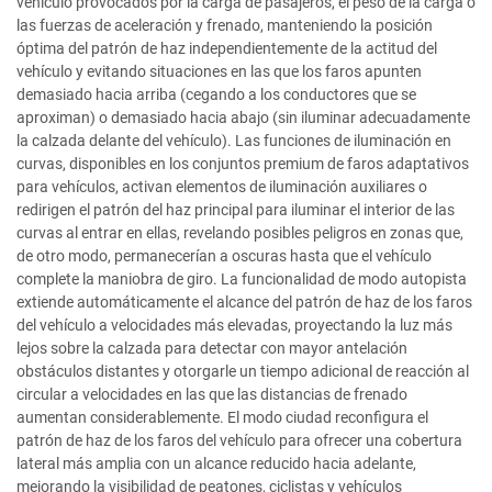
vehículo provocados por la carga de pasajeros, el peso de la carga o
las fuerzas de aceleración y frenado, manteniendo la posición
óptima del patrón de haz independientemente de la actitud del
vehículo y evitando situaciones en las que los faros apunten
demasiado hacia arriba (cegando a los conductores que se
aproximan) o demasiado hacia abajo (sin iluminar adecuadamente
la calzada delante del vehículo). Las funciones de iluminación en
curvas, disponibles en los conjuntos premium de faros adaptativos
para vehículos, activan elementos de iluminación auxiliares o
redirigen el patrón del haz principal para iluminar el interior de las
curvas al entrar en ellas, revelando posibles peligros en zonas que,
de otro modo, permanecerían a oscuras hasta que el vehículo
complete la maniobra de giro. La funcionalidad de modo autopista
extiende automáticamente el alcance del patrón de haz de los faros
del vehículo a velocidades más elevadas, proyectando la luz más
lejos sobre la calzada para detectar con mayor antelación
obstáculos distantes y otorgarle un tiempo adicional de reacción al
circular a velocidades en las que las distancias de frenado
aumentan considerablemente. El modo ciudad reconfigura el
patrón de haz de los faros del vehículo para ofrecer una cobertura
lateral más amplia con un alcance reducido hacia adelante,
mejorando la visibilidad de peatones, ciclistas y vehículos