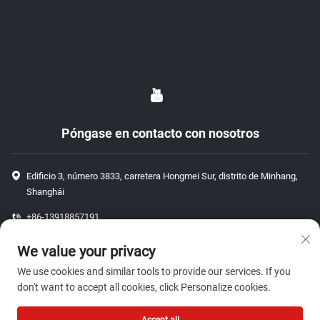
Póngase en contacto con nosotros
Edificio 3, número 3833, carretera Hongmei Sur, distrito de Minhang,
Shanghái
+86-13918857191
+86-13918857191
We value your privacy
[email protected]
We use cookies and similar tools to provide our services. If you
don't want to accept all cookies, click Personalize cookies.
Derechos de autor © 2026 ShangHai J P Auto Parts Co., Ltd. Todos los