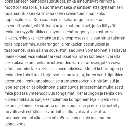
poistaakseen painoepäsuuruudet, jotka aiheuttavat värinöitä
moottoritietasolla, ja suorittavat sekä staattisen että dynaamisen
tasapainotuksen varmistaakseen sileän toiminnan koko
nopeusalueella. Kun saat valmiit kehärungot ja renkaat
asennettavaksi, vältät lisäajan ja -kustannukset, jotka liittyvät
renkaita myyvän liikkeen käyntiin kehärungon yksin ostamisen
jälkeen, mikä yksinkertaistaa päivitysprosessia ja saa sinut takaisin
tielle nopeammin. Kehärungon ja renkaiden asennuksen ja
tasapainotuksen aikana sovelletut laadunvalvontatoimet sisältävät
painekokeet, visuaaliset tarkastukset viallisten kohteiden varalta
sekä oikean kumirenkaan istuvuuden varmistamisen, jotka voivat
jäädä huomiotta kiireellisissä asennuksissa. Monet kehärungon ja
renkaiden toimittajat tarjoavat lisäpalveluita, kuten venttiiliputkien
asennusta, renkaanpaineen seurantasensorien kiinnittämistä ja
jopa sensorien esiohjelmointia ajoneuvosi järjestelmän mukaisesti,
mikä poistaa yhteensopivuusongelmat. Kehärungon ja renkaiden
kuljetuspakkaus suojelee molempia komponentteja kuljetuksen
aikana: jokainen kehärungo on oma pussinsa ja ne on kiinnitetty
turvallisesti estääkseen vaurioita, jotka voisivat vaikuttaa
tasapainoon tai ulkoiseen näköön jo ennen kuin asennat ne
ajoneuvoosi.