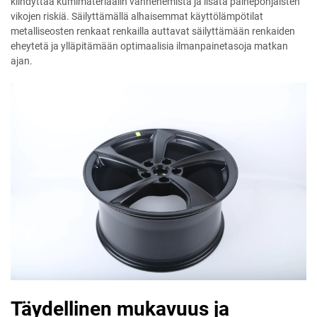
kiihdyttää kumimateriaalin vanhenemista ja lisätä painepohjaisten
vikojen riskiä. Säilyttämällä alhaisemmat käyttölämpötilat
metalliseosten renkaat renkailla auttavat säilyttämään renkaiden
eheytetä ja ylläpitämään optimaalisia ilmanpainetasoja matkan
ajan.
Täydellinen mukavuus ja