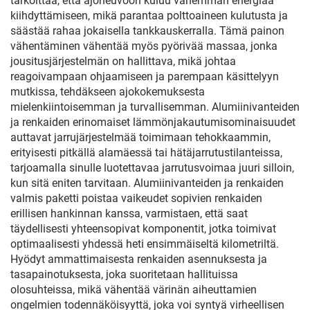
tarkoittaa, että ajoneuvoon kuluu vähemmän energiaa
kiihdyttämiseen, mikä parantaa polttoaineen kulutusta ja
säästää rahaa jokaisella tankkauskerralla. Tämä painon
vähentäminen vähentää myös pyörivää massaa, jonka
jousitusjärjestelmän on hallittava, mikä johtaa
reagoivampaan ohjaamiseen ja parempaan käsittelyyn
mutkissa, tehdäkseen ajokokemuksesta
mielenkiintoisemman ja turvallisemman. Alumiinivanteiden
ja renkaiden erinomaiset lämmönjakautumisominaisuudet
auttavat jarrujärjestelmää toimimaan tehokkaammin,
erityisesti pitkällä alamäessä tai hätäjarrutustilanteissa,
tarjoamalla sinulle luotettavaa jarrutusvoimaa juuri silloin,
kun sitä eniten tarvitaan. Alumiinivanteiden ja renkaiden
valmis paketti poistaa vaikeudet sopivien renkaiden
erillisen hankinnan kanssa, varmistaen, että saat
täydellisesti yhteensopivat komponentit, jotka toimivat
optimaalisesti yhdessä heti ensimmäiseltä kilometriltä.
Hyödyt ammattimaisesta renkaiden asennuksesta ja
tasapainotuksesta, joka suoritetaan hallituissa
olosuhteissa, mikä vähentää värinän aiheuttamien
ongelmien todennäköisyyttä, joka voi syntyä virheellisen