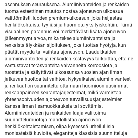
asennuksen seurauksena. Alumiinivanteiden ja renkaiden
tuoma esteettinen muutos nostaa ajoneuvon ulkoasua
välittömästi, luoden premium-ulkoasun, joka heijastaa
henkilökohtaista tyyliäsi ja huomiota yksityiskohtiin. Tämä
visuaalinen parannus voi merkittävästi lisätä ajoneuvon
jälleenmyyntiarvoa, mikä tekee alumiinivanteista ja
renkaista älykkään sijoituksen, joka tuottaa hyötyjä, kun
päätät myydä tai vaihtaa ajoneuvon. Laadukkaiden
alumiinivanteiden ja renkaiden kestävyys tarkoittaa, että ne
vastustavat teräsvanteita vaivanneita korroosiota ja
ruostetta ja säilyttävät ulkoasunsa vuosien ajan ilman
jatkuvaa huoltoa tai vaihtoa. Nykyaikaiset alumiinivanteet
ja renkaat on suunniteltu ottamaan huomioon uusimmat
renkaanpaineen seurantajärjestelmät, mikä varmistaa
yhteensopivuuden ajoneuvon turvallisuusjärjestelmien
kanssa ilman lisämuokkauksia tai sovittimia.
Alumiinivanteiden ja renkaiden laaja valikoima
suunnittelumuotoja mahdollistaa ajoneuvon
henkilökohtaistamisen, olipa kyseessä urheilullisia
monisäteisiä kuvioita, elegantteja klassisia suunnitteluja