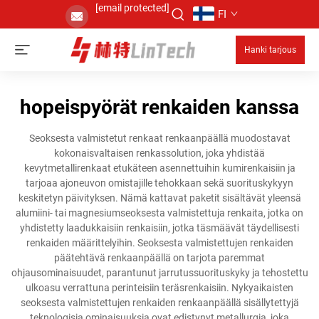
[email protected]
FI
Hanki tarjous
hopeispyörät renkaiden kanssa
Seoksesta valmistetut renkaat renkaanpäällä muodostavat
kokonaisvaltaisen renkassolution, joka yhdistää
kevytmetallirenkaat etukäteen asennettuihin kumirenkaisiin ja
tarjoaa ajoneuvon omistajille tehokkaan sekä suorituskykyyn
keskitetyn päivityksen. Nämä kattavat paketit sisältävät yleensä
alumiini- tai magnesiumseoksesta valmistettuja renkaita, jotka on
yhdistetty laadukkaisiin renkaisiin, jotka täsmäävät täydellisesti
renkaiden määrittelyihin. Seoksesta valmistettujen renkaiden
päätehtävä renkaanpäällä on tarjota paremmat
ohjausominaisuudet, parantunut jarrutussuorituskyky ja tehostettu
ulkoasu verrattuna perinteisiin teräsrenkaisiin. Nykyaikaisten
seoksesta valmistettujen renkaiden renkaanpäällä sisällytettyjä
teknologisia ominaisuuksia ovat edistynyt metallurgia, joka