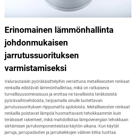
Erinomainen lämmönhallinta
johdonmukaisen
jarrutussuorituksen
varmistamiseksi
Valurautaisiin pyöräkäsittelyihin verrattuna metalliseosten renkaat
renkailla edistävät lämmönhallintaa, mikä on ratkaiseva
turvallisuusominaisuus ja erottaa ne tavallisista teräksisistä
pyörävaihtoehdoista, tarjoamalla sinulle luotettavan
jarrutussuorituksen riippumatta ajololoista. Metalliseosten renkaat
renkailla poistavat lämpöä huomattavasti tehokkaammin kuin
teräksiset rakenteet, mikä mahdollistaa lämpöenergian tehokkaan
siirtämisen jarrukomponenteistasi käytön aikana. Kun käytät
jarruja, jarrupadasten ja jarrukiekkojen välinen kitka tuottaa