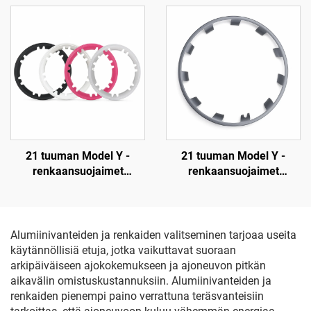
alkuperäinen
alkuperäinen
varaosanumero 1514952-
varaosanumero 1514952-
00-D, 1514952-00-E ja
00-D, 1514952-00-E ja
1514952-10-E,
1514952-10-E,
autoteollisuuden
autoteollisuuden
valaistusvalojen vaihto
valaistusvalojen vaihto
21 tuuman Model Y -
21 tuuman Model Y -
renkaansuojaimet
renkaansuojaimet
(mallivuodet 2019–2024),
(mallivuodet 2019–2024),
LinTech
LinTech
Alumiinivanteiden ja renkaiden valitseminen tarjoaa useita
käytännöllisiä etuja, jotka vaikuttavat suoraan
arkipäiväiseen ajokokemukseen ja ajoneuvon pitkän
aikavälin omistuskustannuksiin. Alumiinivanteiden ja
renkaiden pienempi paino verrattuna teräsvanteisiin