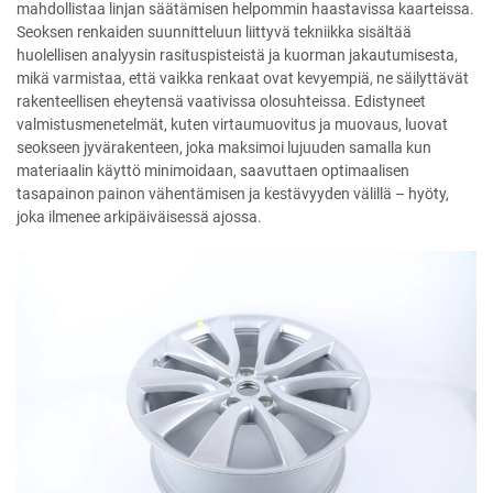
mahdollistaa linjan säätämisen helpommin haastavissa kaarteissa.
Seoksen renkaiden suunnitteluun liittyvä tekniikka sisältää
huolellisen analyysin rasituspisteistä ja kuorman jakautumisesta,
mikä varmistaa, että vaikka renkaat ovat kevyempiä, ne säilyttävät
rakenteellisen eheytensä vaativissa olosuhteissa. Edistyneet
valmistusmenetelmät, kuten virtaumuovitus ja muovaus, luovat
seokseen jyvärakenteen, joka maksimoi lujuuden samalla kun
materiaalin käyttö minimoidaan, saavuttaen optimaalisen
tasapainon painon vähentämisen ja kestävyyden välillä – hyöty,
joka ilmenee arkipäiväisessä ajossa.