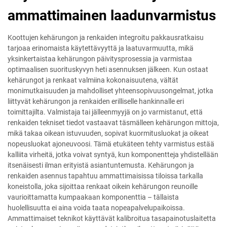
ammattimainen laadunvarmistus
Koottujen kehärungon ja renkaiden integroitu pakkausratkaisu
tarjoaa erinomaista käytettävyyttä ja laatuvarmuutta, mikä
yksinkertaistaa kehärungon päivitysprosessia ja varmistaa
optimaalisen suorituskyvyn heti asennuksen jälkeen. Kun ostaat
kehärungot ja renkaat valmiina kokonaisuutena, vältät
monimutkaisuuden ja mahdolliset yhteensopivuusongelmat, jotka
liittyvät kehärungon ja renkaiden erilliselle hankinnalle eri
toimittajilta. Valmistaja tai jälleenmyyjä on jo varmistanut, että
renkaiden tekniset tiedot vastaavat täsmälleen kehärungon mittoja,
mikä takaa oikean istuvuuden, sopivat kuormitusluokat ja oikeat
nopeusluokat ajoneuvoosi. Tämä etukäteen tehty varmistus estää
kalliita virheitä, jotka voivat syntyä, kun komponentteja yhdistellään
itsenäisesti ilman erityistä asiantuntemusta. Kehärungon ja
renkaiden asennus tapahtuu ammattimaisissa tiloissa tarkalla
koneistolla, joka sijoittaa renkaat oikein kehärungon reunoille
vaurioittamatta kumpaakaan komponenttia – tällaista
huolellisuutta ei aina voida taata nopeapalvelupaikoissa.
Ammattimaiset teknikot käyttävät kalibroitua tasapainotuslaitetta