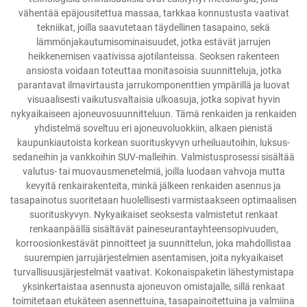
vähentää epäjousitettua massaa, tarkkaa konnustusta vaativat
tekniikat, joilla saavutetaan täydellinen tasapaino, sekä
lämmönjakautumisominaisuudet, jotka estävät jarrujen
heikkenemisen vaativissa ajotilanteissa. Seoksen rakenteen
ansiosta voidaan toteuttaa monitasoisia suunnitteluja, jotka
parantavat ilmavirtausta jarrukomponenttien ympärillä ja luovat
visuaalisesti vaikutusvaltaisia ulkoasuja, jotka sopivat hyvin
nykyaikaiseen ajoneuvosuunnitteluun. Tämä renkaiden ja renkaiden
yhdistelmä soveltuu eri ajoneuvoluokkiin, alkaen pienistä
kaupunkiautoista korkean suorituskyvyn urheiluautoihin, luksus-
sedaneihin ja vankkoihin SUV-malleihin. Valmistusprosessi sisältää
valutus- tai muovausmenetelmiä, joilla luodaan vahvoja mutta
kevyitä renkairakenteita, minkä jälkeen renkaiden asennus ja
tasapainotus suoritetaan huolellisesti varmistaakseen optimaalisen
suorituskyvyn. Nykyaikaiset seoksesta valmistetut renkaat
renkaanpäällä sisältävät paineseurantayhteensopivuuden,
korroosionkestävät pinnoitteet ja suunnittelun, joka mahdollistaa
suurempien jarrujärjestelmien asentamisen, joita nykyaikaiset
turvallisuusjärjestelmät vaativat. Kokonaispaketin lähestymistapa
yksinkertaistaa asennusta ajoneuvon omistajalle, sillä renkaat
toimitetaan etukäteen asennettuina, tasapainoitettuina ja valmiina