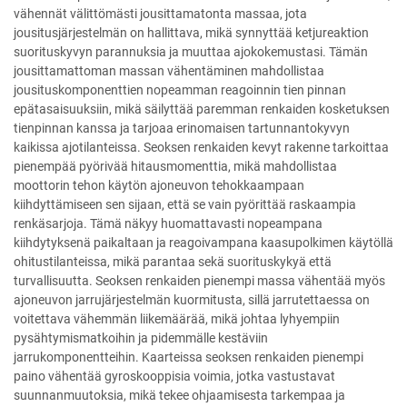
vähennät välittömästi jousittamatonta massaa, jota
jousitusjärjestelmän on hallittava, mikä synnyttää ketjureaktion
suorituskyvyn parannuksia ja muuttaa ajokokemustasi. Tämän
jousittamattoman massan vähentäminen mahdollistaa
jousituskomponenttien nopeamman reagoinnin tien pinnan
epätasaisuuksiin, mikä säilyttää paremman renkaiden kosketuksen
tienpinnan kanssa ja tarjoaa erinomaisen tartunnantokyvyn
kaikissa ajotilanteissa. Seoksen renkaiden kevyt rakenne tarkoittaa
pienempää pyörivää hitausmomenttia, mikä mahdollistaa
moottorin tehon käytön ajoneuvon tehokkaampaan
kiihdyttämiseen sen sijaan, että se vain pyörittää raskaampia
renkäsarjoja. Tämä näkyy huomattavasti nopeampana
kiihdytyksenä paikaltaan ja reagoivampana kaasupolkimen käytöllä
ohitustilanteissa, mikä parantaa sekä suorituskykyä että
turvallisuutta. Seoksen renkaiden pienempi massa vähentää myös
ajoneuvon jarrujärjestelmän kuormitusta, sillä jarrutettaessa on
voitettava vähemmän liikemäärää, mikä johtaa lyhyempiin
pysähtymismatkoihin ja pidemmälle kestäviin
jarrukomponentteihin. Kaarteissa seoksen renkaiden pienempi
paino vähentää gyroskooppisia voimia, jotka vastustavat
suunnanmuutoksia, mikä tekee ohjaamisesta tarkempaa ja