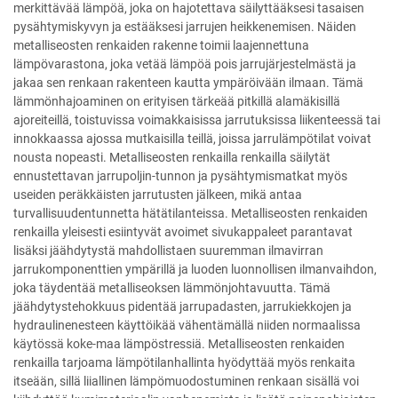
merkittävää lämpöä, joka on hajotettava säilyttääksesi tasaisen
pysähtymiskyvyn ja estääksesi jarrujen heikkenemisen. Näiden
metalliseosten renkaiden rakenne toimii laajennettuna
lämpövarastona, joka vetää lämpöä pois jarrujärjestelmästä ja
jakaa sen renkaan rakenteen kautta ympäröivään ilmaan. Tämä
lämmönhajoaminen on erityisen tärkeää pitkillä alamäkisillä
ajoreiteillä, toistuvissa voimakkaisissa jarrutuksissa liikenteessä tai
innokkaassa ajossa mutkaisilla teillä, joissa jarrulämpötilat voivat
nousta nopeasti. Metalliseosten renkailla renkailla säilytät
ennustettavan jarrupoljin-tunnon ja pysähtymismatkat myös
useiden peräkkäisten jarrutusten jälkeen, mikä antaa
turvallisuudentunnetta hätätilanteissa. Metalliseosten renkaiden
renkailla yleisesti esiintyvät avoimet sivukappaleet parantavat
lisäksi jäähdytystä mahdollistaen suuremman ilmavirran
jarrukomponenttien ympärillä ja luoden luonnollisen ilmanvaihdon,
joka täydentää metalliseoksen lämmönjohtavuutta. Tämä
jäähdytystehokkuus pidentää jarrupadasten, jarrukiekkojen ja
hydraulinenesteen käyttöikää vähentämällä niiden normaalissa
käytössä koke-maa lämpöstressiä. Metalliseosten renkaiden
renkailla tarjoama lämpötilanhallinta hyödyttää myös renkaita
itseään, sillä liiallinen lämpömuodostuminen renkaan sisällä voi