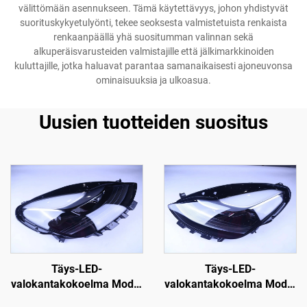
välittömään asennukseen. Tämä käytettävyys, johon yhdistyvät
suorituskykyetulyönti, tekee seoksesta valmistetuista renkaista
renkaanpäällä yhä suositumman valinnan sekä
alkuperäisvarusteiden valmistajille että jälkimarkkinoiden
kuluttajille, jotka haluavat parantaa samanaikaisesti ajoneuvonsa
ominaisuuksia ja ulkoasua.
Uusien tuotteiden suositus
Täys-LED-
Täys-LED-
valokantakokoelma Model
valokantakokoelma Model
3:lle ja Model Y:lle,
3:lle ja Model Y:lle,