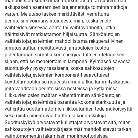
mahdollistaa suuremman matkustatilan tai suuremman
akkupaketin asentamisen laajennettuja toimintamatkoja
varten. Melutaso laskee merkittävästi verrattuna
perinteisiin voimansiirtojärjestelmiin, koska ei ole
vaihteiden sirisevää ääntä tai vaihtovärinöitä, jotka
häiritsisivät matkustamon hiljaisuutta. Sähköautojen
vaihteistojärjestelmien mahdollistama rekuperatiivinen
jarrutus auttaa merkittävästi jarrupalojen kestoa
pidentämään samalla kun energiaa talteen otetaan sen
sijaan, että se menetettäisiin lämpönä. Kylmässä sävässä
suorituskyky pysyy tasaisena, koska sähköautojen
vaihteistojärjestelmien komponentit saavuttavat
käyttölämpötilansa nopeasti ilman pitkiä lämmityskausia,
joita vaaditaan perinteisissä nesteissä ja kytkimissä.
Liikkuvien osien määrän vähentäminen sähköautojen
vaihteistojärjestelmissä parantaa kokonaistarkkuutta ja
vähentää odottamattomien rikkoutumien todennäköisyyttä
sekä niistä aiheutuvaa haittaa ja korjauskuluja.
Suorituskykyä arvostavat kuljettajat arvostavat sitä, miten
sähköautojen vaihteistojärjestelmät mahdollistavat tarkan
vääntömomentin jakamisen monimoottorisissa