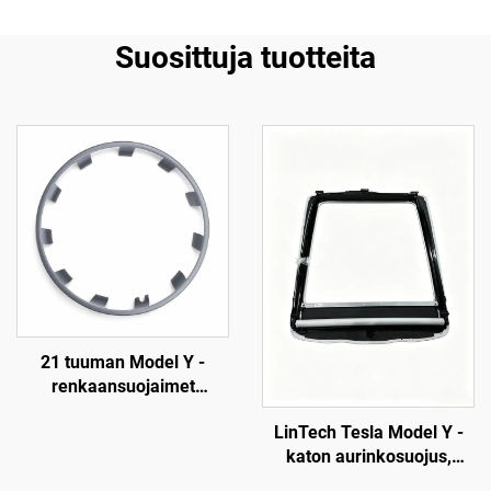
Suosittuja tuotteita
21 tuuman Model Y -
renkaansuojaimet
(mallivuodet 2019–2024),
LinTech Tesla Model Y -
LinTech
katon aurinkosuojus,
yhden napsautuksen