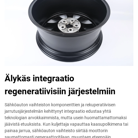
Älykäs integraatio
regeneratiivisiin järjestelmiin
Sähköauton vaihteiston komponenttien ja rekuperatiivisen
jarrutusjärjestelmän kehittynyt integraatio edustaa yhtä
teknologian arvokkaimmista, mutta usein huomattamattomaksi
jäävistä etuuksista. Kun kuljettaja vapauttaa kaasupolkimena tai
painaa jarrua, sähköauton vaihteisto siirtää moottorin
saumattomasti generaattoritilaan, muuntaen eteenpäin