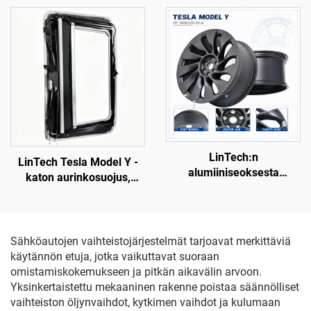
ääniohjaus, silmien
suojelu heijastuksilta ja
UV-säteilyltä
LinTech:n
LinTech Tesla Model Y -
alumiiniseoksesta
katon aurinkosuojus,
valmistettu renkaan
yhden napsautuksen
ulkoreuna Model Y -
ääniohjaus, silmien
mallille, osanumero
suojelu heijastuksilta ja
3488226-00-A
UV-säteilyltä
Sähköautojen vaihteistojärjestelmät tarjoavat merkittäviä
käytännön etuja, jotka vaikuttavat suoraan
omistamiskokemukseen ja pitkän aikavälin arvoon.
Yksinkertaistettu mekaaninen rakenne poistaa säännölliset
vaihteiston öljynvaihdot, kytkimen vaihdot ja kulumaan