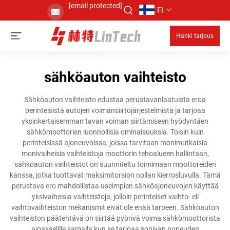
[email protected]
FI
Hanki tarjous
sähköauton vaihteisto
Sähköauton vaihteisto edustaa perustavanlaatuista eroa
perinteisistä autojen voimansiirtojärjestelmistä ja tarjoaa
yksinkertaisemman tavan voiman siirtämiseen hyödyntäen
sähkömoottorien luonnollisia ominaisuuksia. Toisin kuin
perinteisissä ajoneuvoissa, joissa tarvitaan monimutkaisia
monivaiheisia vaihteistoja moottorin tehoalueen hallintaan,
sähköauton vaihteistot on suunniteltu toimimaan moottoreiden
kanssa, jotka tuottavat maksimitorsion nollan kierrosluvulla. Tämä
perustava ero mahdollistaa useimpien sähköajoneuvojen käyttää
yksivaiheisia vaihteistoja, jolloin perinteiset vaihto- eli
vaihtovaihteiston mekanismit eivät ole enää tarpeen. Sähköauton
vaihteiston päätehtävä on siirtää pyörivä voima sähkömoottorista
ajoakselille samalla kun se tarjoaa sopivan nopeuden