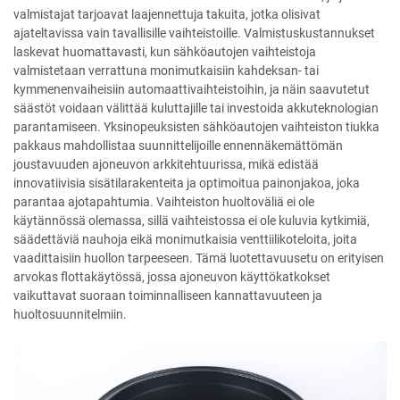
valmistajat tarjoavat laajennettuja takuita, jotka olisivat
ajateltavissa vain tavallisille vaihteistoille. Valmistuskustannukset
laskevat huomattavasti, kun sähköautojen vaihteistoja
valmistetaan verrattuna monimutkaisiin kahdeksan- tai
kymmenenvaiheisiin automaattivaihteistoihin, ja näin saavutetut
säästöt voidaan välittää kuluttajille tai investoida akkuteknologian
parantamiseen. Yksinopeuksisten sähköautojen vaihteiston tiukka
pakkaus mahdollistaa suunnittelijoille ennennäkemättömän
joustavuuden ajoneuvon arkkitehtuurissa, mikä edistää
innovatiivisia sisätilarakenteita ja optimoitua painonjakoa, joka
parantaa ajotapahtumia. Vaihteiston huoltoväliä ei ole
käytännössä olemassa, sillä vaihteistossa ei ole kuluvia kytkimiä,
säädettäviä nauhoja eikä monimutkaisia venttiilikoteloita, joita
vaadittaisiin huollon tarpeeseen. Tämä luotettavuusetu on erityisen
arvokas flottakäytössä, jossa ajoneuvon käyttökatkokset
vaikuttavat suoraan toiminnalliseen kannattavuuteen ja
huoltosuunnitelmiin.