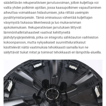
säädettävän rekuperatiivisen jarrutusvoiman, jolloin kuljettaja voi
valita yhden polkimin ajotilan, jossa kaasupolkimen vapauttaminen
aiheuttaa voimakkaan hidastumisen, joka riittää useimpiin
pysähtymistarpeisiin. Tämä ominaisuus vähentää kuljettajan
väsymystä tiukassa liikenteessä ja luo mukavamman
ajokokemuksen. Rekuperatiivisen jarrutuksen liittyvät
lämmönhallintahaasteet vaativat kehittyneitä
jäähdytysjärjestelmiä, jotka on integroitu sähköauton vaihteiston
kokoonpanoon, mutta nykyaikaiset suunnitteluratkaisut
käsittelevät näitä vaatimuksia tehokkaasti samalla kun ne
säilyttävät tiukat mitat ja toimivat tehokkaasti eri lämpötila-alueilla.