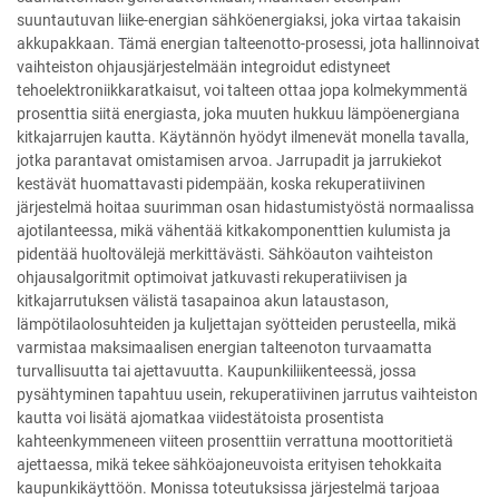
suuntautuvan liike-energian sähköenergiaksi, joka virtaa takaisin
akkupakkaan. Tämä energian talteenotto-prosessi, jota hallinnoivat
vaihteiston ohjausjärjestelmään integroidut edistyneet
tehoelektroniikkaratkaisut, voi talteen ottaa jopa kolmekymmentä
prosenttia siitä energiasta, joka muuten hukkuu lämpöenergiana
kitkajarrujen kautta. Käytännön hyödyt ilmenevät monella tavalla,
jotka parantavat omistamisen arvoa. Jarrupadit ja jarrukiekot
kestävät huomattavasti pidempään, koska rekuperatiivinen
järjestelmä hoitaa suurimman osan hidastumistyöstä normaalissa
ajotilanteessa, mikä vähentää kitkakomponenttien kulumista ja
pidentää huoltovälejä merkittävästi. Sähköauton vaihteiston
ohjausalgoritmit optimoivat jatkuvasti rekuperatiivisen ja
kitkajarrutuksen välistä tasapainoa akun lataustason,
lämpötilaolosuhteiden ja kuljettajan syötteiden perusteella, mikä
varmistaa maksimaalisen energian talteenoton turvaamatta
turvallisuutta tai ajettavuutta. Kaupunkiliikenteessä, jossa
pysähtyminen tapahtuu usein, rekuperatiivinen jarrutus vaihteiston
kautta voi lisätä ajomatkaa viidestätoista prosentista
kahteenkymmeneen viiteen prosenttiin verrattuna moottoritietä
ajettaessa, mikä tekee sähköajoneuvoista erityisen tehokkaita
kaupunkikäyttöön. Monissa toteutuksissa järjestelmä tarjoaa