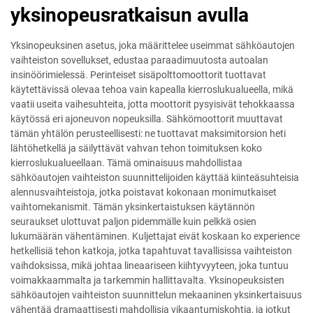
yksinopeusratkaisun avulla
Yksinopeuksinen asetus, joka määrittelee useimmat sähköautojen
vaihteiston sovellukset, edustaa paraadimuutosta autoalan
insinöörimielessä. Perinteiset sisäpolttomoottorit tuottavat
käytettävissä olevaa tehoa vain kapealla kierroslukualueella, mikä
vaatii useita vaihesuhteita, jotta moottorit pysyisivät tehokkaassa
käytössä eri ajoneuvon nopeuksilla. Sähkömoottorit muuttavat
tämän yhtälön perusteellisesti: ne tuottavat maksimitorsion heti
lähtöhetkellä ja säilyttävät vahvan tehon toimituksen koko
kierroslukualueellaan. Tämä ominaisuus mahdollistaa
sähköautojen vaihteiston suunnittelijoiden käyttää kiinteäsuhteisia
alennusvaihteistoja, jotka poistavat kokonaan monimutkaiset
vaihtomekanismit. Tämän yksinkertaistuksen käytännön
seuraukset ulottuvat paljon pidemmälle kuin pelkkä osien
lukumäärän vähentäminen. Kuljettajat eivät koskaan ko experience
hetkellisiä tehon katkoja, jotka tapahtuvat tavallisissa vaihteiston
vaihdoksissa, mikä johtaa lineaariseen kiihtyvyyteen, joka tuntuu
voimakkaammalta ja tarkemmin hallittavalta. Yksinopeuksisten
sähköautojen vaihteiston suunnittelun mekaaninen yksinkertaisuus
vähentää dramaattisesti mahdollisia vikaantumiskohtia, ja jotkut