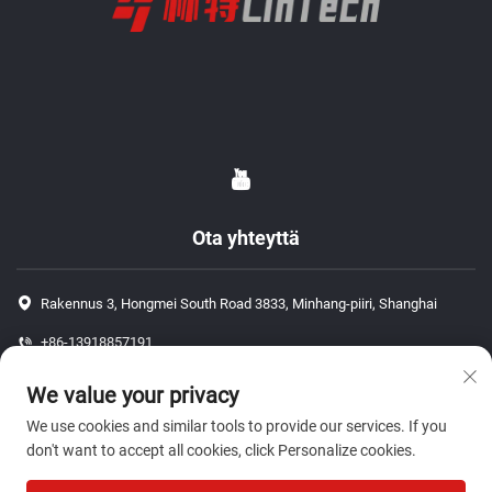
Ota yhteyttä
Rakennus 3, Hongmei South Road 3833, Minhang-piiri, Shanghai
+86-13918857191
+86-13918857191
We value your privacy
[email protected]
We use cookies and similar tools to provide our services. If you
don't want to accept all cookies, click Personalize cookies.
Tekijänoikeus © 2026 ShangHai J P Auto Parts Co., Ltd. Kaikki oikeudet