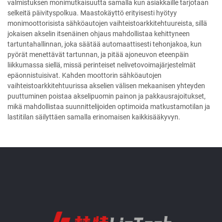
valmistuksen monimutkaisuutta samalla kun asiakkaille tarjotaan
selkeitä päivityspolkua. Maastokäyttö erityisesti hyötyy
monimoottorisista sähköautojen vaihteistoarkkitehtuureista, sillä
jokaisen akselin itsenäinen ohjaus mahdollistaa kehittyneen
tartuntahallinnan, joka säätää automaattisesti tehonjakoa, kun
pyörät menettävät tartunnan, ja pitää ajoneuvon eteenpäin
liikkumassa siellä, missä perinteiset nelivetovoimajärjestelmät
epäonnistuisivat. Kahden moottorin sähköautojen
vaihteistoarkkitehtuurissa akselien välisen mekaanisen yhteyden
puuttuminen poistaa akselipuomin painon ja pakkausrajoitukset,
mikä mahdollistaa suunnittelijoiden optimoida matkustamotilan ja
lastitilan säilyttäen samalla erinomaisen kaikkisääkyvyn.