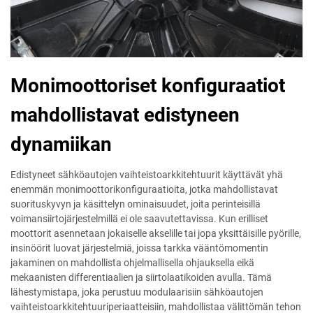
Monimoottoriset konfiguraatiot
mahdollistavat edistyneen
dynamiikan
Edistyneet sähköautojen vaihteistoarkkitehtuurit käyttävät yhä
enemmän monimoottorikonfiguraatioita, jotka mahdollistavat
suorituskyvyn ja käsittelyn ominaisuudet, joita perinteisillä
voimansiirtojärjestelmillä ei ole saavutettavissa. Kun erilliset
moottorit asennetaan jokaiselle akselille tai jopa yksittäisille pyörille,
insinöörit luovat järjestelmiä, joissa tarkka vääntömomentin
jakaminen on mahdollista ohjelmallisella ohjauksella eikä
mekaanisten differentiaalien ja siirtolaatikoiden avulla. Tämä
lähestymistapa, joka perustuu modulaarisiin sähköautojen
vaihteistoarkkitehtuuriperiaatteisiin, mahdollistaa välittömän tehon