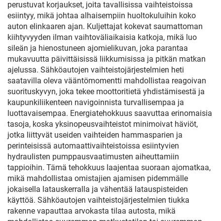
perustuvat korjaukset, joita tavallisissa vaihteistoissa
esiintyy, mikä johtaa alhaisempiin huoltokuluihin koko
auton elinkaaren ajan. Kuljettajat kokevat saumattoman
kiihtyvyyden ilman vaihtoväliaikaisia katkoja, mikä luo
sileän ja hienostuneen ajomielikuvan, joka parantaa
mukavuutta päivittäisissä liikkumisissa ja pitkän matkan
ajelussa. Sähköautojen vaihteistojärjestelmien heti
saatavilla oleva vääntömomentti mahdollistaa reagoivan
suorituskyvyn, joka tekee moottoritietä yhdistämisestä ja
kaupunkiliikenteen navigoinnista turvallisempaa ja
luottavaisempaa. Energiatehokkuus saavuttaa erinomaisia
tasoja, koska yksinopeusvaihteistot minimoivat häviöt,
jotka liittyvät useiden vaihteiden hammasparien ja
perinteisissä automaattivaihteistoissa esiintyvien
hydraulisten pumppausvaatimusten aiheuttamiin
tappioihin. Tämä tehokkuus laajentaa suoraan ajomatkaa,
mikä mahdollistaa omistajien ajamisen pidemmälle
jokaisella latauskerralla ja vähentää latauspisteiden
käyttöä. Sähköautojen vaihteistojärjestelmien tiukka
rakenne vapauttaa arvokasta tilaa autosta, mikä