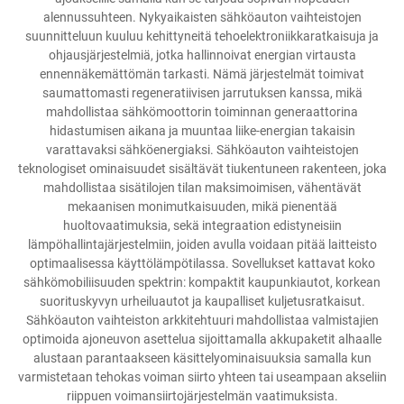
alennussuhteen. Nykyaikaisten sähköauton vaihteistojen
suunnitteluun kuuluu kehittyneitä tehoelektroniikkaratkaisuja ja
ohjausjärjestelmiä, jotka hallinnoivat energian virtausta
ennennäkemättömän tarkasti. Nämä järjestelmät toimivat
saumattomasti regeneratiivisen jarrutuksen kanssa, mikä
mahdollistaa sähkömoottorin toiminnan generaattorina
hidastumisen aikana ja muuntaa liike-energian takaisin
varattavaksi sähköenergiaksi. Sähköauton vaihteistojen
teknologiset ominaisuudet sisältävät tiukentuneen rakenteen, joka
mahdollistaa sisätilojen tilan maksimoimisen, vähentävät
mekaanisen monimutkaisuuden, mikä pienentää
huoltovaatimuksia, sekä integraation edistyneisiin
lämpöhallintajärjestelmiin, joiden avulla voidaan pitää laitteisto
optimaalisessa käyttölämpötilassa. Sovellukset kattavat koko
sähkömobiliisuuden spektrin: kompaktit kaupunkiautot, korkean
suorituskyvyn urheiluautot ja kaupalliset kuljetusratkaisut.
Sähköauton vaihteiston arkkitehtuuri mahdollistaa valmistajien
optimoida ajoneuvon asettelua sijoittamalla akkupaketit alhaalle
alustaan parantaakseen käsittelyominaisuuksia samalla kun
varmistetaan tehokas voiman siirto yhteen tai useampaan akseliin
riippuen voimansiirtojärjestelmän vaatimuksista.