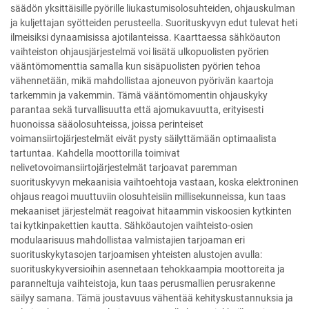
säädön yksittäisille pyörille liukastumisolosuhteiden, ohjauskulman
ja kuljettajan syötteiden perusteella. Suorituskyvyn edut tulevat heti
ilmeisiksi dynaamisissa ajotilanteissa. Kaarttaessa sähköauton
vaihteiston ohjausjärjestelmä voi lisätä ulkopuolisten pyörien
vääntömomenttia samalla kun sisäpuolisten pyörien tehoa
vähennetään, mikä mahdollistaa ajoneuvon pyörivän kaartoja
tarkemmin ja vakemmin. Tämä vääntömomentin ohjauskyky
parantaa sekä turvallisuutta että ajomukavuutta, erityisesti
huonoissa sääolosuhteissa, joissa perinteiset
voimansiirtojärjestelmät eivät pysty säilyttämään optimaalista
tartuntaa. Kahdella moottorilla toimivat
nelivetovoimansiirtojärjestelmät tarjoavat paremman
suorituskyvyn mekaanisia vaihtoehtoja vastaan, koska elektroninen
ohjaus reagoi muuttuviin olosuhteisiin millisekunneissa, kun taas
mekaaniset järjestelmät reagoivat hitaammin viskoosien kytkinten
tai kytkinpakettien kautta. Sähköautojen vaihteisto-osien
modulaarisuus mahdollistaa valmistajien tarjoaman eri
suorituskykytasojen tarjoamisen yhteisten alustojen avulla:
suorituskykyversioihin asennetaan tehokkaampia moottoreita ja
paranneltuja vaihteistoja, kun taas perusmallien perusrakenne
säilyy samana. Tämä joustavuus vähentää kehityskustannuksia ja