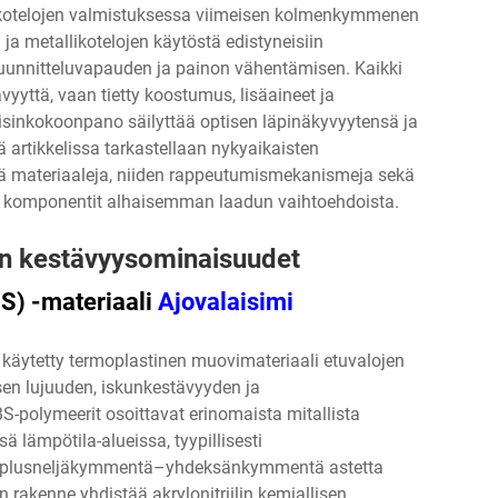
sinkotelojen valmistuksessa viimeisen kolmenkymmenen
 ja metallikotelojen käytöstä edistyneisiin
suunnitteluvapauden ja painon vähentämisen. Kaikki
vyyttä, vaan tietty koostumus, lisäaineet ja
aisinkokoonpano säilyttää optisen läpinäkyvyytensä ja
 artikkelissa tarkastellaan nykyaikaisten
siä materiaaleja, niiden rappeutumismekanismeja sekä
set komponentit alhaisemman laadun vaihtoehdoista.
den kestävyysominaisuudet
BS) -materiaali
Ajovalaisimi
in käytetty termoplastinen muovimateriaali etuvalojen
en lujuuden, iskunkestävyyden ja
-polymeerit osoittavat erinomaista mitallista
ä lämpötila-alueissa, tyypillisesti
la plusneljäkymmentä–yhdeksänkymmentä astetta
 rakenne yhdistää akrylonitriilin kemiallisen