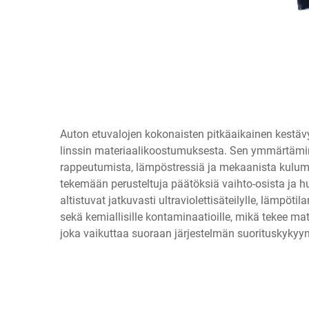
Auton etuvalojen kokonaisten pitkäaikainen kestävy
linssin materiaalikoostumuksesta. Sen ymmärtämine
rappeutumista, lämpöstressiä ja mekaanista kulumaa
tekemään perusteltuja päätöksiä vaihto-osista ja h
altistuvat jatkuvasti ultraviolettisäteilylle, lämpötila
sekä kemiallisille kontaminaatioille, mikä tekee mat
joka vaikuttaa suoraan järjestelmän suorituskykyyn