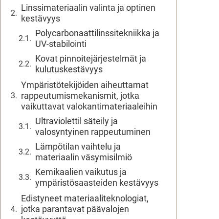
Linssimateriaalin valinta ja optinen
kestävyys
Polycarbonaattilinssitekniikka ja
UV-stabilointi
Kovat pinnoitejärjestelmät ja
kulutuskestävyys
Ympäristötekijöiden aiheuttamat
rappeutumismekanismit, jotka
vaikuttavat valokantimateriaaleihin
Ultraviolettil säteily ja
valosyntyinen rappeutuminen
Lämpötilan vaihtelu ja
materiaalin väsymisilmiö
Kemikaalien vaikutus ja
ympäristösaasteiden kestävyys
Edistyneet materiaaliteknologiat,
jotka parantavat päävalojen