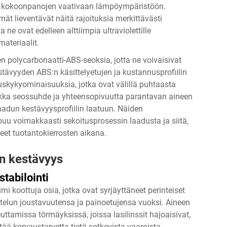
 kokoonpanojen vaativaan lämpöympäristöön.
mät lieventävät näitä rajoituksia merkittävästi
ne ovat edelleen alttiimpia ultraviolettille
ateriaalit.
n polycarbonaatti-ABS-seoksia, jotta ne voivaisivat
ävyyden ABS:n käsittelyetujen ja kustannusprofiilin
uskykyominaisuuksia, jotka ovat välillä puhtaasta
rkka seossuhde ja yhteensopivuutta parantavan aineen
aadun kestävyysprofiilin laatuun. Näiden
puu voimakkaasti sekoitusprosessin laadusta ja siitä,
eet tuotantokierrosten aikana.
en kestävyys
stabilointi
simi
koottuja osia, jotka ovat syrjäyttäneet perinteiset
ttelun joustavuutensa ja painoetujensa vuoksi. Aineen
ttamissa törmäyksissä, joissa lasilinssit hajoaisivat,
tää korvaustarvetta tietä sotkevista vaaroista