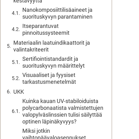
kestävyyttä
Nanokomposiittilisäaineet ja
suorituskyvyn parantaminen
Itseparantuvat
pinnoitussysteemit
Materiaalin laatuindikaattorit ja
valintakriteerit
Sertifiointistandardit ja
suorituskyvyn määrittelyt
Visuaaliset ja fyysiset
tarkastusmenetelmät
UKK
Kuinka kauan UV-stabiloiduista
polycarbonaatista valmistettujen
valopylväslinssien tulisi säilyttää
optinen läpinäkyvyys?
Miksi jotkin
vaihtopäävaloasennukset