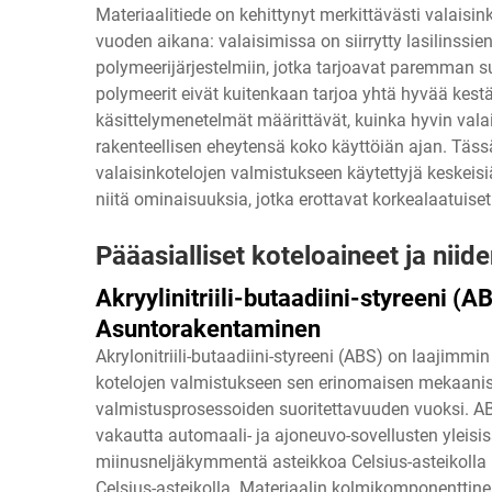
Materiaalitiede on kehittynyt merkittävästi valai
vuoden aikana: valaisimissa on siirrytty lasilinssien
polymeerijärjestelmiin, jotka tarjoavat paremman 
polymeerit eivät kuitenkaan tarjoa yhtä hyvää kestä
käsittelymenetelmät määrittävät, kuinka hyvin val
rakenteellisen eheytensä koko käyttöiän ajan. Tässä
valaisinkotelojen valmistukseen käytettyjä keskei
niitä ominaisuuksia, jotka erottavat korkealaatui
Pääasialliset koteloaineet ja nii
Akryylinitriili-butaadiini-styreeni (A
Asuntorakentaminen
Akrylonitriili-butaadiini-styreeni (ABS) on laajimm
kotelojen valmistukseen sen erinomaisen mekaanis
valmistusprosessoiden suoritettavuuden vuoksi. ABS
vakautta automaali- ja ajoneuvo-sovellusten yleisiss
miinusneljäkymmentä asteikkoa Celsius-asteikol
Celsius-asteikolla. Materiaalin kolmikomponenttinen