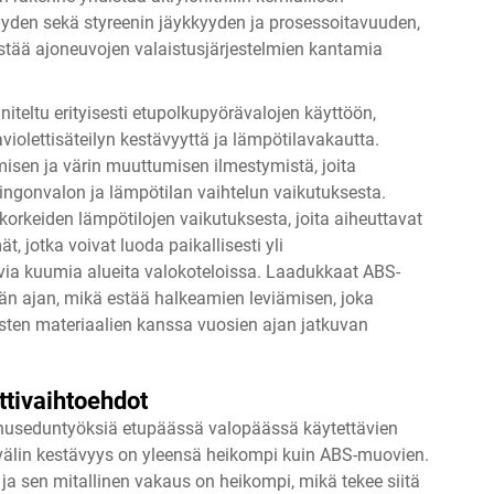
yyden sekä styreenin jäykkyyden ja prosessoitavuuden,
estää ajoneuvojen valaistusjärjestelmien kantamia
teltu erityisesti etupolkupyörävalojen käyttöön,
raviolettisäteilyn kestävyyttä ja lämpötilavakautta.
sen ja värin muuttumisen ilmestymistä, joita
ringonvalon ja lämpötilan vaihtelun vaikutuksesta.
korkeiden lämpötilojen vaikutuksesta, joita aiheuttavat
t, jotka voivat luoda paikallisesti yli
ia kuumia alueita valokoteloissa. Laadukkaat ABS-
iän ajan, mikä estää halkeamien leviämisen, joka
ten materiaalien kanssa vuosien ajan jatkuvan
ttivaihtoehdot
nnuseduntyöksiä etupäässä valopäässä käytettävien
avälin kestävyys on yleensä heikompi kuin ABS-muovien.
 sen mitallinen vakaus on heikompi, mikä tekee siitä