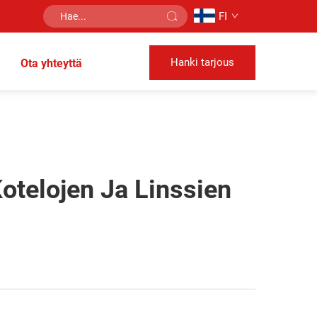
FI
Hanki tarjous
Ota yhteyttä
otelojen Ja Linssien