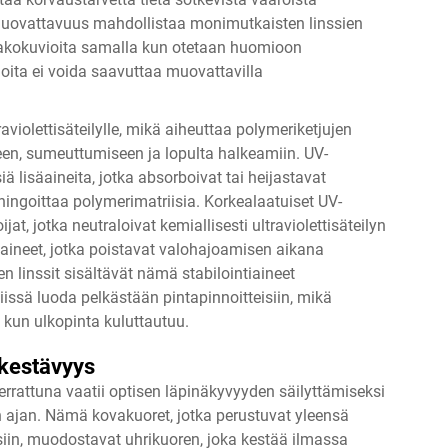
muovattavuus mahdollistaa monimutkaisten linssien
jakokuvioita samalla kun otetaan huomioon
ita ei voida saavuttaa muovattavilla
violettisäteilylle, mikä aiheuttaa polymeriketjujen
een, sumeuttumiseen ja lopulta halkeamiin. UV-
iä lisäaineita, jotka absorboivat tai heijastavat
ahingoittaa polymerimatriisia. Korkealaatuiset UV-
jat, jotka neutraloivat kemiallisesti ultraviolettisäteilyn
iaineet, jotka poistavat valohajoamisen aikana
 linssit sisältävät nämä stabilointiaineet
issä luoda pelkästään pintapinnoitteisiin, mikä
kun ulkopinta kuluttautuu.
skestävyys
errattuna vaatii optisen läpinäkyvyyden säilyttämiseksi
 ajan. Nämä kovakuoret, jotka perustuvat yleensä
eisiin, muodostavat uhrikuoren, joka kestää ilmassa