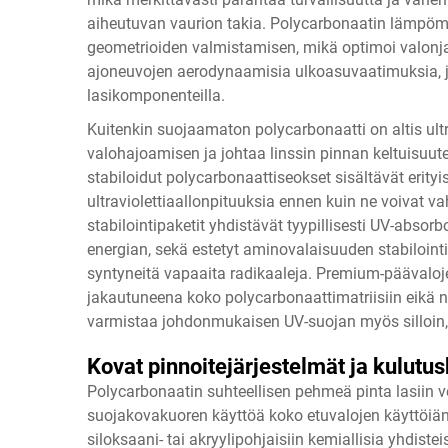
aiheutuvan vaurion takia. Polycarbonaatin lämpö
geometrioiden valmistamisen, mikä optimoi valon
ajoneuvojen aerodynaamisia ulkoasuvaatimuksia, jo
lasikomponenteilla.
Kuitenkin suojaamaton polycarbonaatti on altis ultra
valohajoamisen ja johtaa linssin pinnan keltuisuut
stabiloidut polycarbonaattiseokset sisältävät erityis
ultraviolettiaallonpituuksia ennen kuin ne voivat v
stabilointipaketit yhdistävät tyypillisesti UV-absorboi
energian, sekä estetyt aminovalaisuuden stabiloint
syntyneitä vapaaita radikaaleja. Premium-päävalojen
jakautuneena koko polycarbonaattimatriisiin eikä ni
varmistaa johdonmukaisen UV-suojan myös silloin, 
Kovat pinnoitejärjestelmät ja kulutu
Polycarbonaatin suhteellisen pehmeä pinta lasiin v
suojakovakuoren käyttöä koko etuvalojen käyttöiän
siloksaani- tai akryylipohjaisiin kemiallisia yhdist