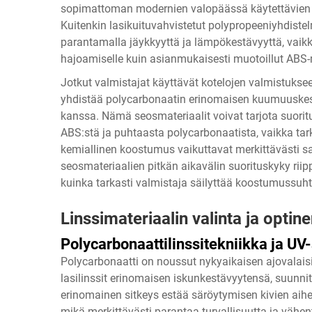
sopimattoman modernien valopäässä käytettävien
Kuitenkin lasikuituvahvistetut polypropeeniyhdistel
parantamalla jäykkyyttä ja lämpökestävyyttä, vaikka 
hajoamiselle kuin asianmukaisesti muotoillut ABS-m
Jotkut valmistajat käyttävät kotelojen valmistuksee
yhdistää polycarbonaatin erinomaisen kuumuuskest
kanssa. Nämä seosmateriaalit voivat tarjota suorit
ABS:stä ja puhtaasta polycarbonaatista, vaikka ta
kemiallinen koostumus vaikuttavat merkittävästi s
seosmateriaalien pitkän aikavälin suorituskyky riip
kuinka tarkasti valmistaja säilyttää koostumussuht
Linssimateriaalin valinta ja optin
Polycarbonaattilinssitekniikka ja UV-
Polycarbonaatti on noussut nykyaikaisen
ajovalai
lasilinssit erinomaisen iskunkestävyytensä, suunni
erinomainen sitkeys estää säröytymisen kivien aiheu
mikä merkittävästi parantaa turvallisuutta ja vähen