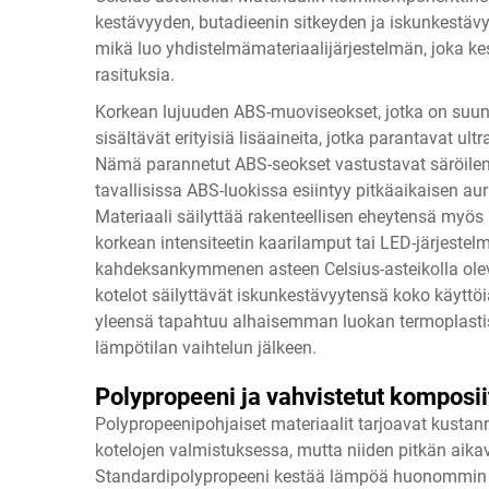
kestävyyden, butadieenin sitkeyden ja iskunkestäv
mikä luo yhdistelmämateriaalijärjestelmän, joka k
rasituksia.
Korkean lujuuden ABS-muoviseokset, jotka on suunni
sisältävät erityisiä lisäaineita, jotka parantavat ult
Nämä parannetut ABS-seokset vastustavat säröilemi
tavallisissa ABS-luokissa esiintyy pitkäaikaisen au
Materiaali säilyttää rakenteellisen eheytensä myös 
korkean intensiteetin kaarilamput tai LED-järjestelmä
kahdeksankymmenen asteen Celsius-asteikolla olev
kotelot säilyttävät iskunkestävyytensä koko käyttö
yleensä tapahtuu alhaisemman luokan termoplastis
lämpötilan vaihtelun jälkeen.
Polypropeeni ja vahvistetut komposii
Polypropeenipohjaiset materiaalit tarjoavat kusta
kotelojen valmistuksessa, mutta niiden pitkän aik
Standardipolypropeeni kestää lämpöä huonommin ja