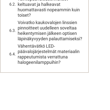
keltuavat ja halkeavat
huomattavasti nopeammin kuin
toiset?
Voivatko kaukovalojen linssien
pinnoitteet uudelleen soveltaa
heikentymisen jälkeen optisen
läpinäkyvyyden palauttamiseksi?
Vähentävätkö LED-
päävalojärjestelmät materiaalin
rappeutumista verrattuna
halogeenilamppuihin?