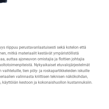
ys riippuu perustavanlaatuisesti sekä kotelon että
n, mitkä materiaalit kestävät ympäristöllistä
, auttaa ajoneuvon omistajia ja flottien johtajia
uoltotoimenpiteistä. Nykyaikaiset etuvalojärjestelmät
n vaihteluille, tien pöly- ja roskapartikkeleiden iskuille
eriaalien valinnasta kriittisen teknisen näkökohdan,
, käyttöiän kestoon ja kokonaishuollon kustannuksiin.