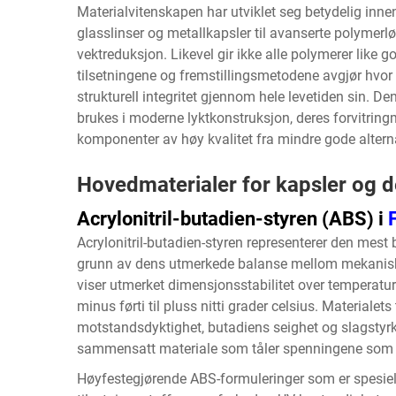
Materialvitenskapen har utviklet seg betydelig innen f
glasslinser og metallkapsler til avanserte polymerlø
vektreduksjon. Likevel gir ikke alle polymerer like
tilsetningene og fremstillingsmetodene avgjør hvor 
strukturell integritet gjennom hele levetiden sin. D
brukes i moderne lyktkonstruksjon, deres forvitri
komponenter av høy kvalitet fra mindre gode alterna
Hovedmaterialer for kapsler og 
Acrylonitril-butadien-styren (ABS) i
Acrylonitril-butadien-styren representerer den mest 
grunn av dens utmerkede balanse mellom mekanisk 
viser utmerket dimensjonsstabilitet over temperatur
minus førti til pluss nitti grader celsius. Materialet
motstandsdyktighet, butadiens seighet og slagstyrk
sammensatt materiale som tåler spenningene som p
Høyfestegjørende ABS-formuleringer som er spesielt 