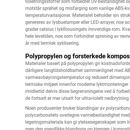
tilsetningsstoffer som forbedrer UV-bestandighet og
motstår sprøhet og misfarging som vanlige ABS-kvali
temperaturvariasjoner. Materialet beholder sin struk
genereres av lysbuelamper eller LED-arrayer, noe 
grader celsius i lykthousingets innvendige rom. Kv
hele levetiden, noe som forhindrer sprening av revne
år med termisk syklisering.
Polypropylen og forsterkede komposi
Materialer basert på polypropylen gir kostnadsfordel
dårligere langtidsholdbarhet sammenlignet med ABS
varmeavbøyningstemperatur og redusert dimensjonss
termiske miljøet innenfor moderne lyktmonteringer. 
imidlertid delvis disse begrensningene ved å forbe
de fortsatt er mer utsatt for ultraviolett nedbrytning
Noen produsenter bruker blandingar av polycarbona
polycarbonatets overlegne varmebestandighet med 
legeringsmateriala kan gi ytelsesegenskaper som li
men den spesifikke blandinga og kjemien i kompatib