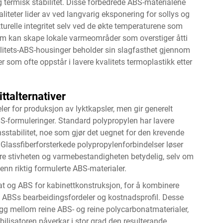
 termisk stabilitet. Disse forbedrede ABS-materialene
teter lider av ved langvarig eksponering for sollys og
turelle integritet selv ved de økte temperaturene som
som kan skape lokale varmeområder som overstiger åtti
alitets-ABS-housinger beholder sin slagfasthet gjennom
r som ofte oppstår i lavere kvalitets termoplastikk etter
ttalternativer
er for produksjon av lyktkapsler, men gir generelt
-formuleringer. Standard polypropylen har lavere
tabilitet, noe som gjør det uegnet for den krevende
Glassfiberforsterkede polypropylenforbindelser løser
dre stivheten og varmebestandigheten betydelig, selv om
 enn riktig formulerte ABS-materialer.
t og ABS for kabinettkonstruksjon, for å kombinere
ABSs bearbeidingsfordeler og kostnadsprofil. Desse
gg mellom reine ABS- og reine polycarbonatmaterialer,
ilisatoren påverkar i stor grad den resulterande