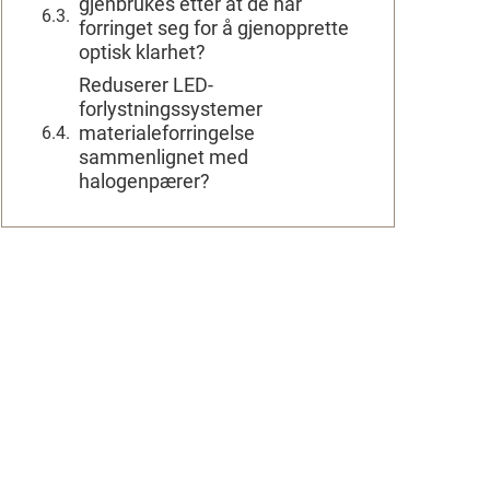
gjenbrukes etter at de har
forringet seg for å gjenopprette
optisk klarhet?
Reduserer LED-
forlystningssystemer
materialeforringelse
sammenlignet med
halogenpærer?