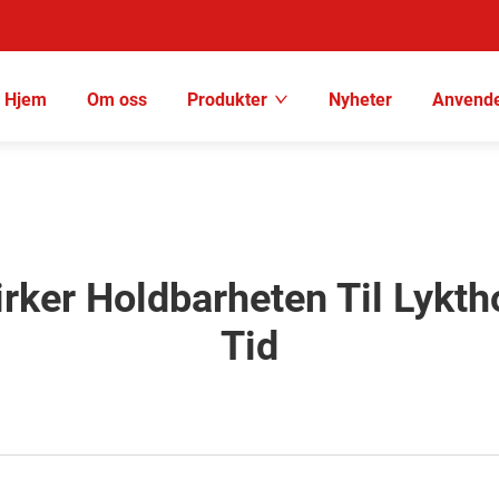
Hjem
Om oss
Produkter
Nyheter
Anvende
irker Holdbarheten Til Lykt
Tid