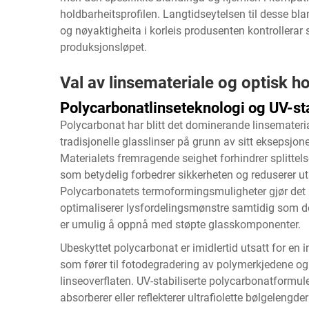
holdbarheitsprofilen. Langtidseytelsen til desse b
og nøyaktigheita i korleis produsenten kontroller
produksjonsløpet.
Val av linsemateriale og optisk h
Polycarbonatlinseteknologi og UV-sta
Polycarbonat har blitt det dominerande linsemateri
tradisjonelle glasslinser på grunn av sitt eksepsjonel
Materialets fremragende seighet forhindrer splittel
som betydelig forbedrer sikkerheten og reduserer ut
Polycarbonatets termoformingsmuligheter gjør det
optimaliserer lysfordelingsmønstre samtidig som de 
er umulig å oppnå med støpte glasskomponenter.
Ubeskyttet polycarbonat er imidlertid utsatt for en i
som fører til fotodegradering av polymerkjedene og 
linseoverflaten. UV-stabiliserte polycarbonatformule
absorberer eller reflekterer ultrafiolette bølgeleng