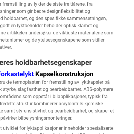
remstilling av lykter de siste tre tiårene, fra
sninger som gir bedre designfleksibilitet og
 god holdbarhet, og den spesifikke sammensetningen,
godt en lyktbeholder beholder optisk klarhet og
enne artikkelen undersøker de viktigste materialene som
ngmekanismer og de ytelsesegenskapene som skiller
tiver.
deres holdbarhetsegenskaper
Forkastelykt
Kapselkonstruksjon
brukte termoplasten for fremstilling av lyktkapsler på
styrke, slagfasthet og bearbeidbarhet. ABS-polymere
områdene som oppstår i bilapplikasjoner, typisk fra
s tredelte struktur kombinerer acrylonitrils kjemiske
e samt styrens stivhet og bearbeidbarhet, og skaper et
åvirker bilbelysningsmonteringer.
utviklet for lyktapplikasjoner inneholder spesialiserte