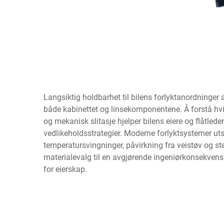
Langsiktig holdbarhet til bilens forlyktanordninge
både kabinettet og linsekomponentene. Å forstå hvil
og mekanisk slitasje hjelper bilens eiere og flåtled
vedlikeholdsstrategier. Moderne forlyktsystemer utset
temperatursvingninger, påvirkning fra veistøv og s
materialevalg til en avgjørende ingeniørkonsekvens
for eierskap.