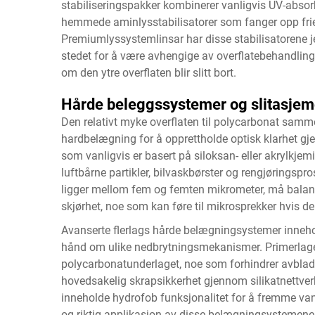
stabiliseringspakker kombinerer vanligvis UV-absorb
hemmede aminlysstabilisatorer som fanger opp fri
Premiumlyssystemlinsar har disse stabilisatorene j
stedet for å være avhengige av overflatebehandling
om den ytre overflaten blir slitt bort.
Hårde beleggssystemer og slitasjem
Den relativt myke overflaten til polycarbonat samm
hardbelægning for å opprettholde optisk klarhet gj
som vanligvis er basert på siloksan- eller akrylkjem
luftbårne partikler, bilvaskbørster og rengjøringsp
ligger mellom fem og femten mikrometer, må balan
skjørhet, noe som kan føre til mikrosprekker hvis den
Avanserte flerlags hårde belægningsystemer innehol
hånd om ulike nedbrytningsmekanismer. Primerlage
polycarbonatunderlaget, noe som forhindrer avblad
hovedsakelig skrapsikkerhet gjennom silikatnettver
inneholde hydrofob funksjonalitet for å fremme van
og riktig applikasjon av disse belægningsystemene