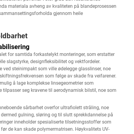
landa materiala avheng av kvaliteten på blandeprosessen
ar sammansettingsforholda gjennom heile
oldbarhet
bilisering
alet for samtida
forkastelykt
monteringer, som erstatter
le slagstyrke, designfleksibilitet og vektfordeler.
se ved steinimpakt som ville ødelegge glasslinser, noe
skiftningsfrekvensen som følge av skade fra veifarener.
 mulig å lage komplekse linsegeometrier som
tilpasser seg kravene til aerodynamisk bilstil, noe som
nneboende sårbarhet overfor ultrafiolett stråling, noe
dermed gulning, sløring og til slutt sprekkdannelse på
ringer inneholder spesialiserte tilsetningsstoffer som
der før de kan skade polymermatrisen. Høykvalitets UV-