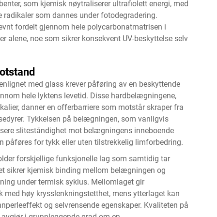
enter, som kjemisk nøytraliserer ultrafiolett energi, med
e radikaler som dannes under fotodegradering.
evnt fordelt gjennom hele polycarbonatmatrisen i
er alene, noe som sikrer konsekvent UV-beskyttelse selv
otstand
enlignet med glass krever påføring av en beskyttende
ennom hele lyktens levetid. Disse hardbelægningene,
ikalier, danner en offerbarriere som motstår skraper fra
rosedyrer. Tykkelsen på belægningen, som vanligvis
sere sliteståndighet mot belægningens inneboende
 påføres for tykk eller uten tilstrekkelig limforbedring.
der forskjellige funksjonelle lag som samtidig tar
t sikrer kjemisk binding mellom belægningen og
ning under termisk syklus. Mellomlaget gir
k med høy krysslenkningstetthet, mens ytterlaget kan
nperleeffekt og selvrensende egenskaper. Kvaliteten på
 avgjør i grunnleggende grad om en