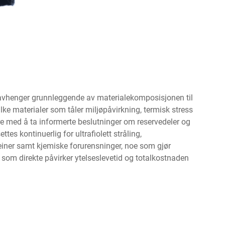
r avhenger grunnleggende av materialekomposisjonen til
ke materialer som tåler miljøpåvirkning, termisk stress
ere med å ta informerte beslutninger om reservedeler og
tes kontinuerlig for ultrafiolett stråling,
teiner samt kjemiske forurensninger, noe som gjør
 som direkte påvirker ytelseslevetid og totalkostnaden