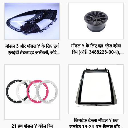
मॉडल Y के लिए मूल-ग्रेड व्हील
मॉडल 3 और मॉडल Y के लिए पूर्ण
रिम (ओई: 3488223-00-ए),
एलईडी हेडलाइट असेंबली, ओई
फोर्ज्ड एल्यूमीनियम मिश्र धातु, उच्च
1514952-00-D, 1514952-
परिशुद्धता, मूल लग नट्स और ब्रेक
00-E, 1514952-10-E,
प्रणाली के साथ संगत,
ऑटोमोटिव लाइटिंग हेडलैंप
प्रतिस्थापन और कस्टमाइज़ेशन के
प्रतिस्थापन
लिए
लिनटेक टेस्ला मॉडल Y छत
21 इंच मॉडल Y व्हील रिम
सनशेड 19-24, वन-क्लिक वॉइस