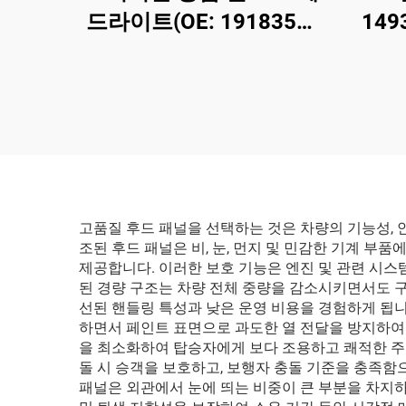
드라이트(OE: 1918351-
149
00-D), 고강도 ABS 하우
성형,
징 및 UV 안정화 PC 렌즈
원래 
채용, 고광속 헤드라이트
환, 
사거리 850m, 수명
및
50,000시간, 모델 3/Y 헤
드라이트 교체 및 해외 수
출용
고품질 후드 패널을 선택하는 것은 차량의 기능성,
조된 후드 패널은 비, 눈, 먼지 및 민감한 기계 
제공합니다. 이러한 보호 기능은 엔진 및 관련 시스
된 경량 구조는 차량 전체 중량을 감소시키면서도 
선된 핸들링 특성과 낮은 운영 비용을 경험하게 됩니
하면서 페인트 표면으로 과도한 열 전달을 방지하여
을 최소화하여 탑승자에게 보다 조용하고 쾌적한 주행 
돌 시 승객을 보호하고, 보행자 충돌 기준을 충족함으
패널은 외관에서 눈에 띄는 비중이 큰 부분을 차지하