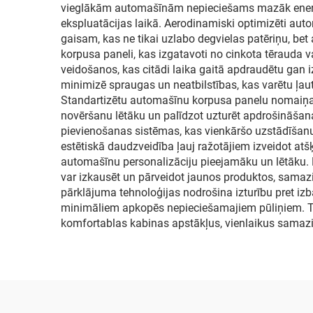
vieglākām automašīnām nepieciešams mazāk enerģij
ekspluatācijas laikā. Aerodinamiski optimizēti aut
gaisam, kas ne tikai uzlabo degvielas patēriņu, be
korpusa paneli, kas izgatavoti no cinkota tērauda v
veidošanos, kas citādi laika gaitā apdraudētu gan 
minimizē spraugas un neatbilstības, kas varētu ļau
Standartizētu automašīnu korpusa panelu nomaiņa u
novēršanu lētāku un palīdzot uzturēt apdrošināša
pievienošanas sistēmas, kas vienkāršo uzstādīša
estētiskā daudzveidība ļauj ražotājiem izveidot atš
automašīnu personalizāciju pieejamāku un lētāku. 
var izkausēt un pārveidot jaunos produktos, sam
pārklājuma tehnoloģijas nodrošina izturību pret izb
minimāliem apkopēs nepieciešamajiem pūliņiem. Tem
komfortablas kabinas apstākļus, vienlaikus samazin