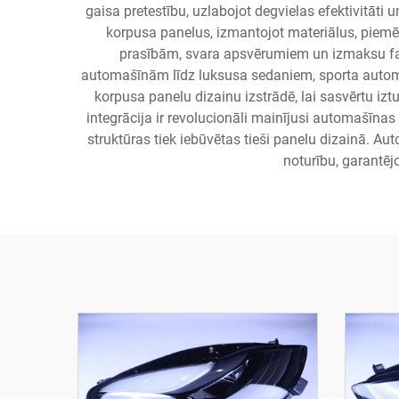
gaisa pretestību, uzlabojot degvielas efektivitāti
korpusa panelus, izmantojot materiālus, piemēra
prasībām, svara apsvērumiem un izmaksu fak
automašīnām līdz luksusa sedaniem, sporta autom
korpusa panelu dizainu izstrādē, lai sasvērtu iz
integrācija ir revolucionāli mainījusi automašīna
struktūras tiek iebūvētas tieši panelu dizainā. 
noturību, garantējo