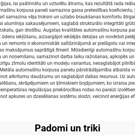
as, lai paātrinātu un uzturētu ātrumu, kas rezultātā rada reā
apkopei
omašīnu korpusa paneli samazina gaisa pretestības koeficientu, 
t arī samazina vēja troksni un uzlabo braukšanas komfortu ātrgai
ai alumīnija sakausējumiem, saglabā strukturālo integritāti grūt
izskatu, gan drošību. Augstas kvalitātes automašīnu korpusa pa
t ūdens iekļūšanu, aizsargājot iekšējās detaļas un novēršot pel
n remonts ir ekonomiskāk salīdzinājumā ar pielāgotu vai integr
nas maksājumus saprātīgā līmenī. Mūsdienīgi automašīnu korpu
nu un noņemšanu, samazinot darba laiku ražošanas, apkopēs u
ķirīgu zīmolu identitāti un modeļu variantus, nesaglabājot piln
Metāla automašīnu korpusa panelu pārstrādājamība atbalsta vide
azinot atkritumu daudzumu un saglabājot dabas resursus. Uz a
alēšanu, skrāpējumiem un ķīmiskiem bojājumiem, ko izraisa piesā
peratūras regulācijas priekšrocības rodas no pareizi izolētie
ot apkures un dzesēšanas sistēmu slodzi, veicinot enerģijas ef
Padomi un triki