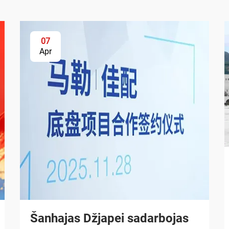
07
Apr
Šanhajas Džjapei sadarbojas