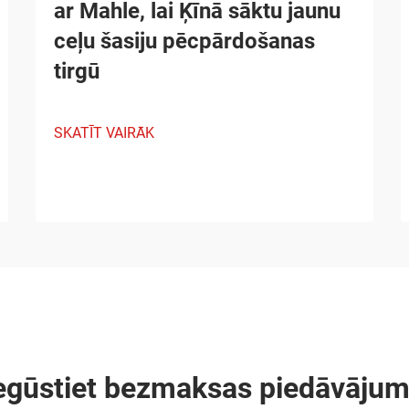
ar Mahle, lai Ķīnā sāktu jaunu
ceļu šasiju pēcpārdošanas
tirgū
SKATĪT VAIRĀK
egūstiet bezmaksas piedāvāju