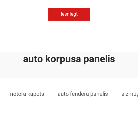
Iesniegt
auto korpusa panelis
motora kapots
auto fendera panelis
aizmug