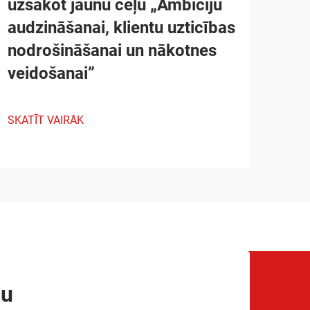
uzsākot jaunu ceļu „Ambiciju
audzināšanai, klientu uzticības
nodrošināšanai un nākotnes
veidošanai”
SKATĪT VAIRĀK
mu