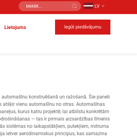
LV
Iegūt piedāvājumu
Lietojums
ā automašīnu konstruēšanā un ražošanā. Šie paneli
kas atšķir vienu automašīnu no otras. Automašīnas
neļus, kurus katru projektē, lai atbilstu konkrētām
drošināšanas — tas ir pirmais aizsardzības līmenis
kās sistēmas no laikapstākļiem, putekļiem, mitruma
ija ietver aerodinamiskus principus, kas samazina