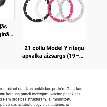
jās
ģinālā
36-SC-
21 collu Model Y riteņu
itātes
apvalka aizsargs (19–24
irsmas
gadi), LinTech
stība
u un
jājoša
nodrošinot daudzas praktiskas priekšrocības, kas
īnu korpusa paneli ievērojami veicina pasažieru
m un
ekšējām drošības struktūrām, lai minimizētu
ai
pārvēršas uzlabotu degvielas patēriņu, jo