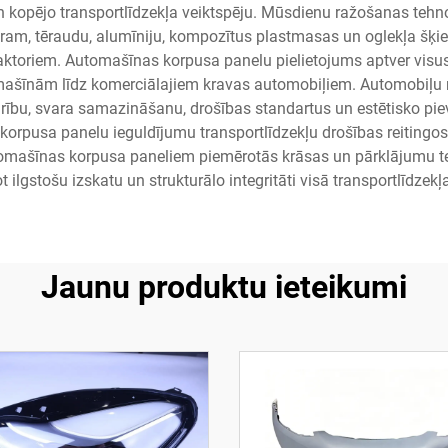
 un kopējo transportlīdzekļa veiktspēju. Mūsdienu ražošanas teh
m, tēraudu, alumīniju, kompozītus plastmasas un oglekļa šķiedru
toriem. Automašīnas korpusa panelu pielietojums aptver visu
ašīnām līdz komerciālajiem kravas automobiļiem. Automobiļu r
turību, svara samazināšanu, drošības standartus un estētisko p
s korpusa panelu ieguldījumu transportlīdzekļu drošības reiting
Automašīnas korpusa paneliem piemērotās krāsas un pārklājumu te
t ilgstošu izskatu un strukturālo integritāti visā transportlīdzek
Jaunu produktu ieteikumi