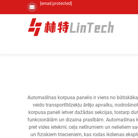
[email protected]
Automašīnas korpusa panelis ir viens no būtiskāk
veido transportlīdzekļu ārējo apvalku, nodrošino
korpusa paneli ietver dažādas sekcijas, tostarp du
funkcionālām un dizaina prasībām. Automašīnas kor
pret vides ietekmi, ceļa netīrumiem un nelieliem 
un fiziskiem triecieniem, kas rodas ikdienas eks