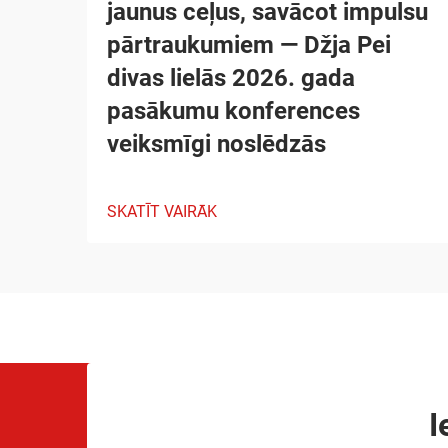
jaunus ceļus, savācot impulsu
pārtraukumiem — Džja Pei
divas lielās 2026. gada
pasākumu konferences
veiksmīgi noslēdzās
SKATĪT VAIRĀK
I