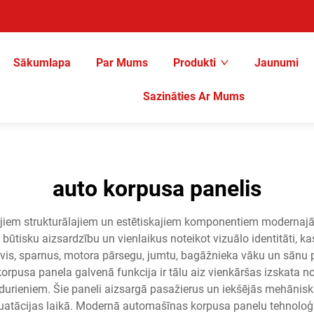
Sākumlapa
Par Mums
Produkti
Jaunumi
Sazināties Ar Mums
auto korpusa panelis
ajiem strukturālajiem un estētiskajiem komponentiem modernaj
t būtisku aizsardzību un vienlaikus noteikot vizuālo identitāti, 
rvis, sparnus, motora pārsegu, jumtu, bagāžnieka vāku un sānu pa
pusa panela galvenā funkcija ir tālu aiz vienkāršas izskata no
sadurieniem. Šie paneli aizsargā pasažierus un iekšējās mehānis
pluatācijas laikā. Modernā automašīnas korpusa panelu tehnoloģ