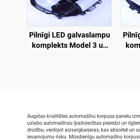
Pilnīgi LED galvaslampu
Piln
komplekts Model 3 un
kom
Model Y modelim (OE
Mod
1514952-00-D,
1514952-00-E,
1514952-10-E),
automobiļu
apgaismojuma
galvaslampu
Augstas kvalitātes automašīnu korpusa panelu izma
uzlabo automašīnas īpašniecības pieredzi un ilgter
aizvietošana
drošību, veidojot aizsargbarjeras, kas absorbē un s
ievainojumu risku. Mūsdienīgu automašīnu korpusa 