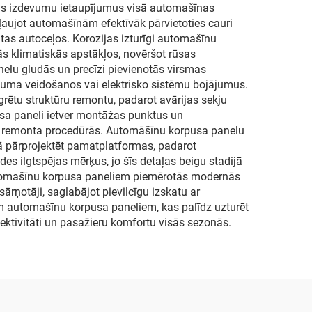
lus izdevumu ietaupījumus visā automašīnas
ļaujot automašīnām efektīvāk pārvietoties cauri
tas autoceļos. Korozijas izturīgi automašīnu
ās klimatiskās apstākļos, novēršot rūsas
nelu gludās un precīzi pievienotās virsmas
ējuma veidošanos vai elektrisko sistēmu bojājumus.
ētu struktūru remontu, padarot avārijas sekju
sa paneli ietver montāžas punktus un
n remonta procedūrās. Automāšīnu korpusa panelu
ībā pārprojektēt pamatplatformas, padarot
s ilgtspējas mērķus, jo šīs detaļas beigu stadijā
utomašīnu korpusa paneliem piemērotās modernās
rņotāji, saglabājot pievilcīgu izskatu ar
m automašīnu korpusa paneliem, kas palīdz uzturēt
ektivitāti un pasažieru komfortu visās sezonās.