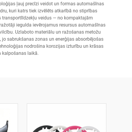
noloģijas ļauj precīzi veidot un formas automašīnas
, kuri katrs tiek izvēlēts atkarībā no stiprības
s transportlīdzekļu veidus — no kompaktajām
ažotāji iegulda ievērojamus resursus automašīnas
ievilcību. Uzlaboto materiālu un ražošanas metožu
os, jo sabrukšanas zonas un enerģijas absorbējošas
hnoloģijas nodrošina korozijas izturību un krāsas
ļa kalpošanas laikā.