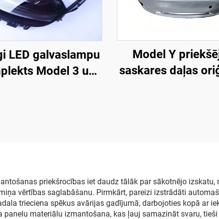
Model Y priekšē
īgi LED galvaslampu
saskares daļas ori
plekts Model 3 un
versija (OE 14937
el Y modelim (OE
C), augstas preciz
1514952-00-D,
liešana, gruntēts v
1514952-00-E,
apdare, sav совme
1514952-10-E),
ar oriģinālo radar
automobiļu
sensoriem, nesabo
apgaismojuma
uzstādīšana,
galvaslampu
ntošanas priekšrocības iet daudz tālāk par sākotnējo izskatu, 
miņa vērtības saglabāšanu. Pirmkārt, pareizi izstrādāti automaš
remontdarbnīcā
aizvietošana
adala trieciena spēkus avārijas gadījumā, darbojoties kopā ar i
flotes tehniskaj
panelu materiālu izmantošana, kas ļauj samazināt svaru, tieši 