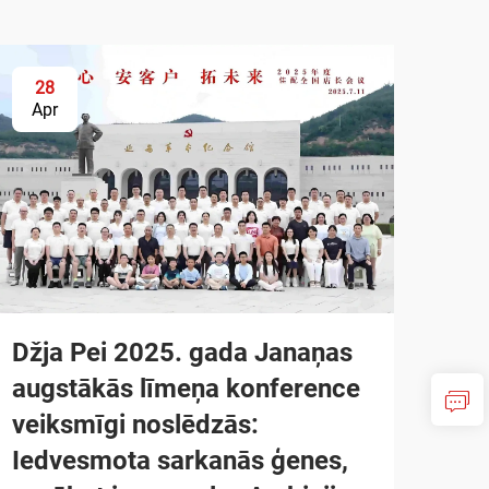
28
Apr
Džja Pei 2025. gada Janaņas
augstākās līmeņa konference
veiksmīgi noslēdzās:
Iedvesmota sarkanās ģenes,