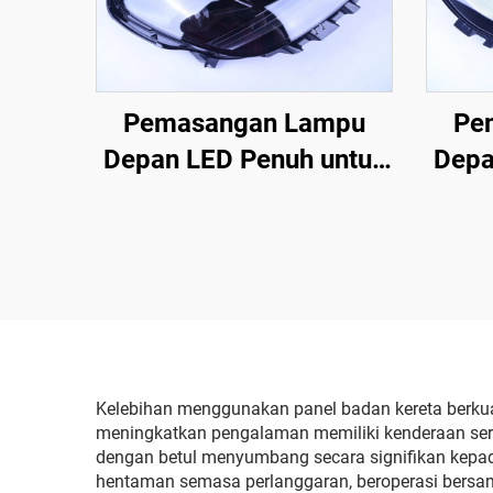
Pemasangan Lampu
Pe
Depan LED Penuh untuk
Depa
Model 3 dan Model Y OE
Mode
1514952-00-D,
1514952-00-E,
1514952-10-E, Lampu
151
Depan Automotif untuk
Depa
Penggantian
Kelebihan menggunakan panel badan kereta berkual
meningkatkan pengalaman memiliki kenderaan sert
dengan betul menyumbang secara signifikan ke
hentaman semasa perlanggaran, beroperasi bersa