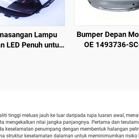
Bumper Depan Mo
masangan Lampu
OE 1493736-SC
n LED Penuh untuk
Pembentuka
l 3 dan Model Y OE
Berketepatan Tin
1514952-00-D,
Permukaan Dib
1514952-00-E,
Prima, Sesuai de
4952-10-E, Lampu
Radar & Sensor A
n Automotif untuk
Pemasangan Ta
Penggantian
Merosakkan, un
iti tinggi meluas jauh ke luar daripada rupa luaran awal, men
a mengekalkan nilai jangka panjangnya. Pertama dan terutama
Bengkel Pembaik
pada keselamatan penumpang dengan membentuk halangan pel
Penyelenggara
ma struktur keselamatan dalaman untuk meminimumkan risiko 