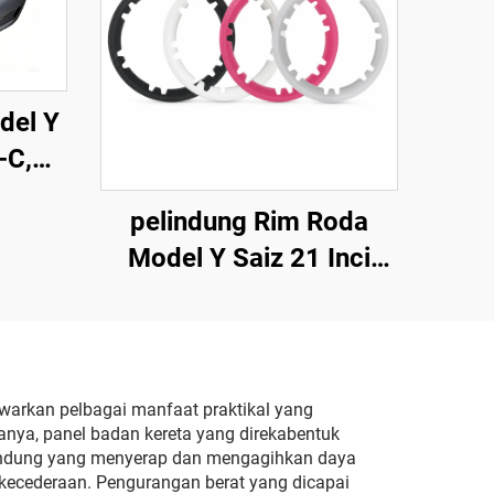
del Y
-C,
n
pelindung Rim Roda
ggi,
Model Y Saiz 21 Inci
uat
(Tahun 2019–2024)
ngan
LinTech
sal,
npa
tuk
awarkan pelbagai manfaat praktikal yang
nya, panel badan kereta yang direkabentuk
an &
indung yang menyerap dan mengagihkan daya
an
kecederaan. Pengurangan berat yang dicapai