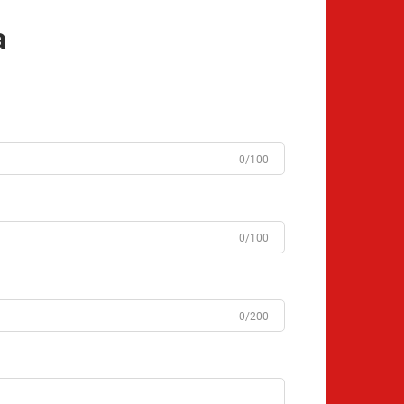
a
0/100
0/100
0/200