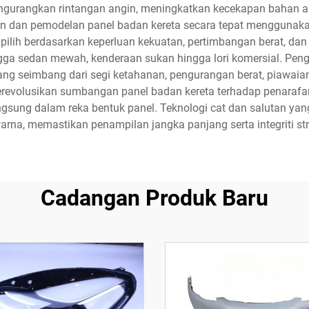
urangkan rintangan angin, meningkatkan kecekapan bahan ap
an pemodelan panel badan kereta secara tepat menggunakan ba
lih berdasarkan keperluan kekuatan, pertimbangan berat, dan f
ngga sedan mewah, kenderaan sukan hingga lori komersial. Pen
g seimbang dari segi ketahanan, pengurangan berat, piawaian 
revolusikan sumbangan panel badan kereta terhadap penaraf
langsung dalam reka bentuk panel. Teknologi cat dan salutan y
rna, memastikan penampilan jangka panjang serta integriti st
Cadangan Produk Baru