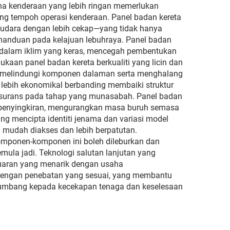
na kenderaan yang lebih ringan memerlukan
ng tempoh operasi kenderaan. Panel badan kereta
 udara dengan lebih cekap—yang tidak hanya
manduan pada kelajuan lebuhraya. Panel badan
tur dalam iklim yang keras, mencegah pembentukan
kaan panel badan kereta berkualiti yang licin dan
, melindungi komponen dalaman serta menghalang
 lebih ekonomikal berbanding membaiki struktur
nsurans pada tahap yang munasabah. Panel badan
penyingkiran, mengurangkan masa buruh semasa
g mencipta identiti jenama dan variasi model
 mudah diakses dan lebih berpatutan.
komponen-komponen ini boleh dileburkan dan
ula jadi. Teknologi salutan lanjutan yang
luaran yang menarik dengan usaha
dengan penebatan yang sesuai, yang membantu
umbang kepada kecekapan tenaga dan keselesaan