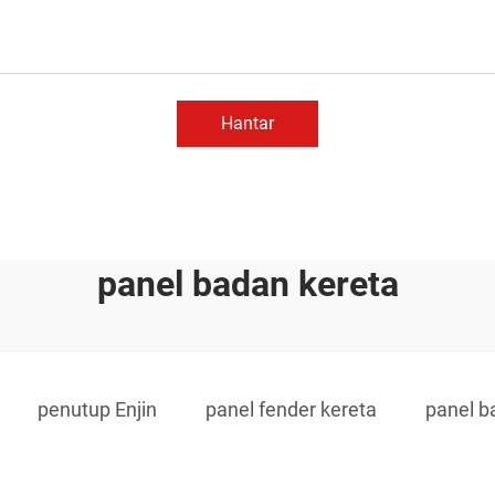
Hantar
panel badan kereta
penutup Enjin
panel fender kereta
panel b