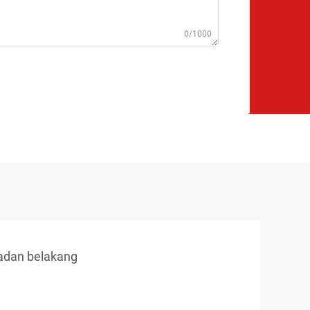
0/1000
adan belakang