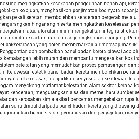
langsung meningkatkan kecekapan penggunaan bahan api, kera
Armada
gekalkan kelajuan, menghasilkan penjimatan kos nyata sepanja
kan pekali seretan, membolehkan kenderaan bergerak melalui
mengurangkan hingar angin serta meningkatkan keselesaan pe
li bergalvani atau aloi aluminium mengekalkan integriti struk
a luaran dan keselamatan dari segi jangka masa panjang. Permu
ketidakselarasan yang boleh membenarkan air meresap masuk
. Penggantian dan pembaikan panel badan kereta piawai adalah
epas kemalangan lebih murah dan membantu mengekalkan kos i
 sistem pelekatan yang memudahkan proses pemasangan dan 
. Keluwesan estetik panel badan kereta membolehkan pengilan
nuhnya platform asas, menjadikan penyesuaian kenderaan lebih
 logam menyokong matlamat kelestarian alam sekitar, kerana 
ayat kenderaan, mengurangkan sisa dan memelihara sumber sem
calar dan kerosakan kimia akibat pencemar, mengekalkan rupa 
an suhu timbul daripada panel badan kereta yang dipasang 
mengurangkan beban sistem pemanasan dan penyejukan, meny