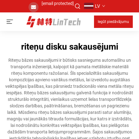
[email protected]
LV
Iegūt piedāvājumu
riteņu disku sakausējumi
Riteņu bāzes sakausējumi ir būtisks sasniegums automašīnu un
transporta inženierijā, kalpojot kā pamata metāliskie materiāli
riteņu komponentu ražošanai. Šīs specializētās sakausējumu
kompozīcijas apvieno vairākus metālus, lai izveidotu augstākas
veiktspējas īpašības, kas pārsniedz tradicionālo viena metāla riteņu
iespējas. Riteņu bāzes sakausējumu galvenā funkcija ir nodrošināt
strukturālo integritāti, vienlaikus uzņemot lielas transportlīdzekļa
slodzes darbības, paātrināšanas, bremzēšanas un pagriezienu
laikā. Mūsdienu riteņu bāzes sakausējumi parasti satur alumīniju,
magniju vai jaunākās tērauda formulācijas, kur katrs ir izstrādāts,
lai nodrošinātu konkrētas veiktspējas īpašības, kas pielāgotas
dažādām transporta lietojumprogrammām. Šajos sakausējumos
iestrādātās tehnoloģiskās īpašības ietver uzlabotu izturību pret