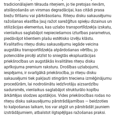
tradicionālajiem tērauda riteņiem, jo tie pretojas rievām,
atslāņošanās un virsmas degradācijai, kas citādi prasa
biežu tīrīšanu vai pārkrāsošanu. Riteņu disku sakausējumu
ražošanas elastība ļauj ražot sarežģītus spieķu dizainus un
stilizācijas elementus, kas uzlabo transportlīdzekļa izskatu,
vienlaikus saglabājot nepieciešamos izturības parametrus,
piedāvājot klientiem plašu estētisko izvēļu klāstu.
Kvalitatīvu riteņu disku sakausējumu iegāde veicina
augstāku transportlīdzekļa atpārdošanas vērtību, jo
potenciālie pircēji atzīst to sniegtās ekspluatācijas
priekšrocības un augstākās kvalitātes riteņu disku
aprīkojuma premium raksturu. Drošības uzlabojumi,
iespējams, ir svarīgākā priekšrocība, jo riteņu disku
sakausējumi tiek pakļauti stingrām trieciena izmēģinājumu
procedūrām, lai nodrošinātu iedzīvotāju aizsardzību
sadursmēs, vienlaikus saglabājot strukturālo kopību
ārkārtējas slodzes apstākļos. Vides priekšrocības rodas no
riteņu disku sakausējumu pārstrādājamības — beidzoties
to kalpošanas laikam, tos var atgūt un pārstrādāt jauniem
izstrādājumiem, atbalstot ilgtspējīgas ražošanas praksi.