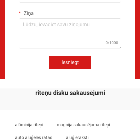
Ziņa
0/1000
Iesniegt
riteņu disku sakausējumi
alūminija riteņi
magnija sakausējuma riteņi
auto aluģeles ratas
aluģieraksti