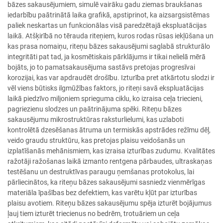
bāzes sakausējumiem, simulē vairāku gadu ziemas braukšanas
iedarbību paātrinātā laika grafikā, apstiprinot, ka aizsargsistēmas
paliek neskartas un funkcionālas visā paredzētajā ekspluatācijas
laikā. Atšķirībā no tērauda riteņiem, kuros rodas rūsas iekļūšana un
kas prasa nomaiņu, riteņu bāzes sakausējumi saglabā strukturālo
integritāti pat tad, ja kosmētiskais pārklājums ir tikai nelielā mērā
bojāts, jo to pamatsakausējuma sastāvs pretojas progresīvai
korozijai, kas var apdraudēt drošību. Izturība pret atkārtotu slodzi ir
vēl viens būtisks ilgmūžības faktors, jo riteņi savā ekspluatācijas
laikā piedzīvo miljoniem sprieguma ciklu, ko izraisa ceļa triecieni,
pagriezienu slodzes un paātrinājuma spēki. Riteņu bāzes
sakausējumu mikrostruktūras raksturlielumi, kas uzlaboti
kontrolētā dzesēšanas ātruma un termiskās apstrādes režīmu dēļ,
veido graudu struktūru, kas pretojas plaisu veidošanās un
izplatīšanās mehānismiem, kas izraisa izturības zudumu. Kvalitātes
ražotāji ražošanas laikā izmanto rentgena pārbaudes, ultraskaņas
testēšanu un destruktīvas paraugu ņemšanas protokolus, lai
pārliecinātos, ka riteņu bāzes sakausējumi sasniedz vienmērīgas
materiāla īpašības bez defektiem, kas varētu kļūt par izturības
plaisu avotiem. Riteņu bāzes sakausējumu spēja izturēt bojājumus
ļauj tiem izturēt triecienus no bedrēm, trotuāriem un ceļa