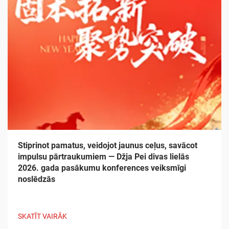
Stiprinot pamatus, veidojot jaunus ceļus, savācot
impulsu pārtraukumiem — Džja Pei divas lielās
2026. gada pasākumu konferences veiksmīgi
noslēdzās
SKATĪT VAIRĀK