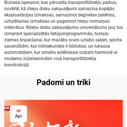
Biznesa operatori, kas pārvalda transportlīdzekļu parkus,
novērtē, kā riteņu disku sakausējumi samazina kopējās
ekspluatācijas izmaksas, samazinot degvielas patēriņu,
uzturēšanas izmaksas un pagarinot riteņu nomaiņas
intervālus. Riteņu disku sakausējumu universālums ļauj tos
izmantot specializētās lietojumprogrammās, tostarp
ziemas braukšanai, kur mazāks svars uzlabo saķeri, sporta
sacensībām, kur milisekundes ir būtiskas, un luksusa
automobiļiem, kur smalks estētiskais izskats harmonē ar
moderno inženierzinātni visā transportlīdzekļa
konstrukcijā.
Padomi un triki
09
Apr