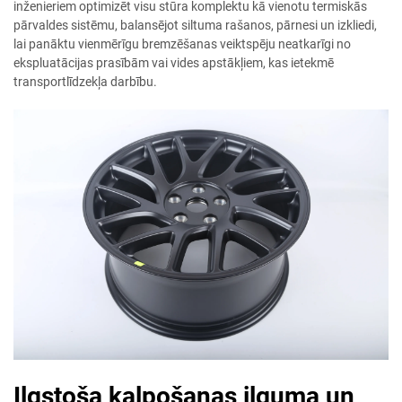
inženieriem optimizēt visu stūra komplektu kā vienotu termiskās
pārvaldes sistēmu, balansējot siltuma rašanos, pārnesi un izkliedi,
lai panāktu vienmērīgu bremzēšanas veiktspēju neatkarīgi no
ekspluatācijas prasībām vai vides apstākļiem, kas ietekmē
transportlīdzekļa darbību.
Ilgstoša kalpošanas ilguma un