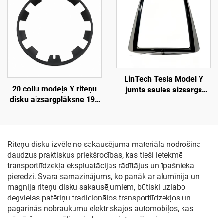
automobiļu apgaismojuma
galvaslampu aizvietošana
LinTech Tesla Model Y
20 collu modeļa Y riteņu
jumta saules aizsargs
disku aizsargplāksne 19–
(19–24 gadi), viena
24. gads LinTech
klikšķa balss vadība,
pretspīduma UV
aizsardzība
Riteņu disku izvēle no sakausējuma materiāla nodrošina
daudzus praktiskus priekšrocības, kas tieši ietekmē
transportlīdzekļa ekspluatācijas rādītājus un īpašnieka
pieredzi. Svara samazinājums, ko panāk ar alumīnija un
magnija riteņu disku sakausējumiem, būtiski uzlabo
degvielas patēriņu tradicionālos transportlīdzekļos un
pagarinās nobraukumu elektriskajos automobiļos, kas