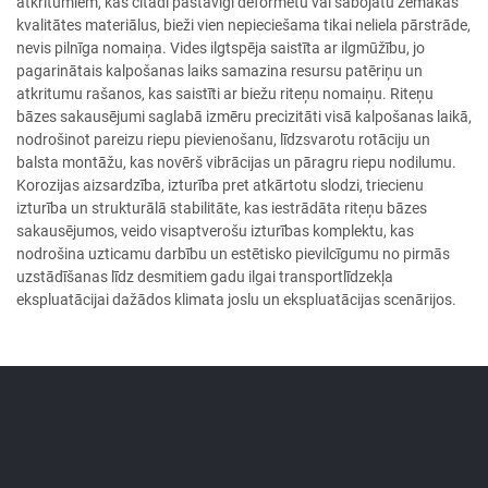
atkritumiem, kas citādi pastāvīgi deformētu vai sabojātu zemākas
kvalitātes materiālus, bieži vien nepieciešama tikai neliela pārstrāde,
nevis pilnīga nomaiņa. Vides ilgtspēja saistīta ar ilgmūžību, jo
pagarinātais kalpošanas laiks samazina resursu patēriņu un
atkritumu rašanos, kas saistīti ar biežu riteņu nomaiņu. Riteņu
bāzes sakausējumi saglabā izmēru precizitāti visā kalpošanas laikā,
nodrošinot pareizu riepu pievienošanu, līdzsvarotu rotāciju un
balsta montāžu, kas novērš vibrācijas un pāragru riepu nodilumu.
Korozijas aizsardzība, izturība pret atkārtotu slodzi, triecienu
izturība un strukturālā stabilitāte, kas iestrādāta riteņu bāzes
sakausējumos, veido visaptverošu izturības komplektu, kas
nodrošina uzticamu darbību un estētisko pievilcīgumu no pirmās
uzstādīšanas līdz desmitiem gadu ilgai transportlīdzekļa
ekspluatācijai dažādos klimata joslu un ekspluatācijas scenārijos.