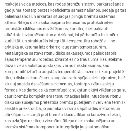
reakcijas veida atteices, kas rodas bremžu sistēmu pārkarsēšanās
gadījumā, tostarp berzes koeficienta samazināšanos, pedāļa gaitas
palielināšanos un ārkārtas situācijās pilnīgu bremžu sistēmas
atteici. Riteņu disku sakausējumu testēšanas protokoli ietver
termiskās ciklēšanas novērtējumus, kur riteņi tiek pakļauti
atkārtotai uzkarsēšanai un atdzišanai, lai pārbaudītu to izmēru
stabilitāti un strukturālo integritāti temperatūru robežās — no
arktiskā aukstuma līdz ārkārtīgi augstām temperatūrām.
Metālurgiskā sastāvs riteņu disku sakausējumos paliek stabils
šajās temperatūru robežās, izvairoties no trausluma, kas ietekmē
dažas vielas aukstos apstākļos, vai no mīkstināšanās, kas
kompromitē izturību augstās temperatūrās. Inženieri, kuri projektē
riteņu disku sakausējumus augstas veiktspējas pielietojumiem, bieži
iekļauj papildu dzesēšanas elementus, tostarp virzītas spieķu
formas, kas darbojas kā centrīfugālie sūkņi un aktīvi vilkšanas gaisu
cauri bremžu komplektiem riteņu rotācijas laikā. Mūsdienu riteņu
disku sakausējumu pretestība bremžu putekļiem ir vēl viena termiski
saistīta priekšrocība, jo jaunākās virsmas apstrādes metodes un
pārklājumi aizsargā pret bremžu kluču atlikumu korozīvo ietekmi,
kas uzkrājas uz riteņu virsmām. Riteņu disku sakausējumu un
bremžu sistēmas komponentu integrācija ļauj automašīnu