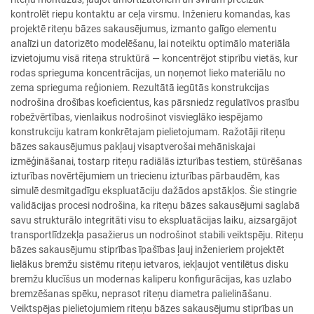
kontrolēt riepu kontaktu ar ceļa virsmu. Inženieru komandas, kas
projektē riteņu bāzes sakausējumus, izmanto galīgo elementu
analīzi un datorizēto modelēšanu, lai noteiktu optimālo materiāla
izvietojumu visā riteņa struktūrā — koncentrējot stiprību vietās, kur
rodas sprieguma koncentrācijas, un noņemot lieko materiālu no
zema sprieguma reģioniem. Rezultātā iegūtās konstrukcijas
nodrošina drošības koeficientus, kas pārsniedz regulatīvos prasību
robežvērtības, vienlaikus nodrošinot visvieglāko iespējamo
konstrukciju katram konkrētajam pielietojumam. Ražotāji riteņu
bāzes sakausējumus pakļauj visaptverošai mehāniskajai
izmēģināšanai, tostarp riteņu radiālās izturības testiem, stūrēšanas
izturības novērtējumiem un triecienu izturības pārbaudēm, kas
simulē desmitgadīgu ekspluatāciju dažādos apstākļos. Šie stingrie
validācijas procesi nodrošina, ka riteņu bāzes sakausējumi saglabā
savu strukturālo integritāti visu to ekspluatācijas laiku, aizsargājot
transportlīdzekļa pasažierus un nodrošinot stabili veiktspēju. Riteņu
bāzes sakausējumu stiprības īpašības ļauj inženieriem projektēt
lielākus bremžu sistēmu riteņu ietvaros, iekļaujot ventilētus disku
bremžu klucīšus un modernas kaliperu konfigurācijas, kas uzlabo
bremzēšanas spēku, neprasot riteņu diametra palielināšanu.
Veiktspējas pielietojumiem riteņu bāzes sakausējumu stiprības un