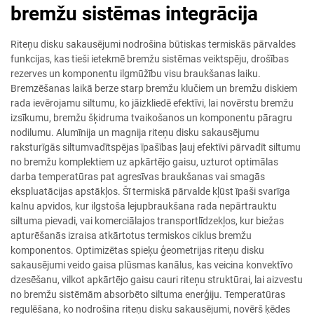
bremžu sistēmas integrācija
Riteņu disku sakausējumi nodrošina būtiskas termiskās pārvaldes
funkcijas, kas tieši ietekmē bremžu sistēmas veiktspēju, drošības
rezerves un komponentu ilgmūžību visu braukšanas laiku.
Bremzēšanas laikā berze starp bremžu klučiem un bremžu diskiem
rada ievērojamu siltumu, ko jāizkliedē efektīvi, lai novērstu bremžu
izsīkumu, bremžu šķidruma tvaikošanos un komponentu pāragru
nodilumu. Alumīnija un magnija riteņu disku sakausējumu
raksturīgās siltumvadītspējas īpašības ļauj efektīvi pārvadīt siltumu
no bremžu komplektiem uz apkārtējo gaisu, uzturot optimālas
darba temperatūras pat agresīvas braukšanas vai smagās
ekspluatācijas apstākļos. Šī termiskā pārvalde kļūst īpaši svarīga
kalnu apvidos, kur ilgstoša lejupbraukšana rada nepārtrauktu
siltuma pievadi, vai komerciālajos transportlīdzekļos, kur biežas
apturēšanās izraisa atkārtotus termiskos ciklus bremžu
komponentos. Optimizētas spieķu ģeometrijas riteņu disku
sakausējumi veido gaisa plūsmas kanālus, kas veicina konvektīvo
dzesēšanu, vilkot apkārtējo gaisu cauri riteņu struktūrai, lai aizvestu
no bremžu sistēmām absorbēto siltuma enerģiju. Temperatūras
regulēšana, ko nodrošina riteņu disku sakausējumi, novērš ķēdes