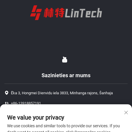
Sazinieties ar mums
Ēka 3, Hongmei Dienvidu iela 3833, Minhanga rajons, Šanhaja
+86-13918857191
+86-13918857191
We value your privacy
[email protected]
We use cookies and similar tools to provide our services. If you