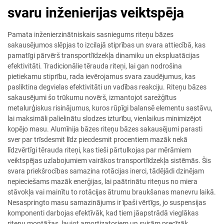
svaru inženierijas veiktspēja
Pamata inženierzinātniskais sasniegums riteņu bāzes
sakausējumos slēpjas to izcilajā stiprības un svara attiecībā, kas
pamatīgi pārvērš transportlīdzekļa dinamiku un ekspluatācijas
efektivitāti. Tradicionālie tērauda riteņi, lai gan nodrošina
pietiekamu stiprību, rada ievērojamus svara zaudējumus, kas
pasliktina degvielas efektivitāti un vadības reakciju. Riteņu bāzes
sakausējumi šo trūkumu novērš, izmantojot sarežģītus
metalurģiskus risinājumus, kuros rūpīgi balansē elementu sastāvu,
lai maksimāli palielinātu slodzes izturību, vienlaikus minimizējot
kopējo masu. Alumīnija bāzes riteņu bāzes sakausējumi parasti
sver par trīsdesmit līdz piecdesmit procentiem mazāk nekā
līdzvērtīgi tērauda riteņi, kas tieši pārtulkojas par mērāmiem
veiktspējas uzlabojumiem vairākos transportlīdzekļa sistēmās. Šis
svara priekšrocības samazina rotācijas inerci, tādējādi dzinējam
nepieciešams mazāk enerģijas, lai paātrinātu riteņus no miera
stāvokļa vai mainītu to rotācijas ātrumu braukšanas manevru laikā.
Nesaspringto masu samazinājums ir īpaši vērtīgs, jo suspensijas
komponenti darbojas efektīvāk, kad tiem jāapstrādā vieglākas
riteņu montāžas, ļaujot amortizatoriem un svirām precīzāk