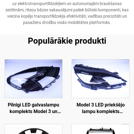
uz elektrotransportlīdzekļiem un autonomajām braukšanas
sistēmām, riteņu bāzes sakausējumi paliek būtiski komponenti, kas
veicina kopējo transportlīdzekļa efektivitāti, vadības precizitāti un
pasažieru drošību visās mobilitātes platformās.
Populārākie produkti
Pilnīgi LED galvaslampu
Model 3 LED priekšējo
komplekts Model 3 un
lampu komplekts
Model Y modelim (OE
1760889-00-F LinTech
1514952-00-D, 1514952-
00-E, 1514952-10-E),