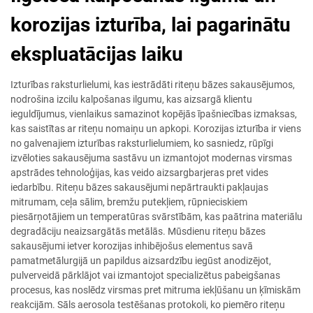
korozijas izturība, lai pagarinātu
ekspluatācijas laiku
Izturības raksturlielumi, kas iestrādāti riteņu bāzes sakausējumos,
nodrošina izcilu kalpošanas ilgumu, kas aizsargā klientu
ieguldījumus, vienlaikus samazinot kopējās īpašniecības izmaksas,
kas saistītas ar riteņu nomaiņu un apkopi. Korozijas izturība ir viens
no galvenajiem izturības raksturlielumiem, ko sasniedz, rūpīgi
izvēloties sakausējuma sastāvu un izmantojot modernas virsmas
apstrādes tehnoloģijas, kas veido aizsargbarjeras pret vides
iedarbību. Riteņu bāzes sakausējumi nepārtraukti pakļaujas
mitrumam, ceļa sālim, bremžu putekļiem, rūpnieciskiem
piesārņotājiem un temperatūras svārstībām, kas paātrina materiālu
degradāciju neaizsargātās metālās. Mūsdienu riteņu bāzes
sakausējumi ietver korozijas inhibējošus elementus savā
pamatmetālurgijā un papildus aizsardzību iegūst anodizējot,
pulverveidā pārklājot vai izmantojot specializētus pabeigšanas
procesus, kas noslēdz virsmas pret mitruma iekļūšanu un ķīmiskām
reakcijām. Sāls aerosola testēšanas protokoli, ko piemēro riteņu