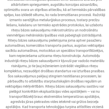
atkārtotiem spriegumiem, augstāku korozijas aizsardzību,
optimizētu svara un stiprības attiecību, kā arī termiskās pārvaldības
spējas, kas izkliedē siltumu, ko rada bremzēšanas procesā. Ražotāji
izmanto sarežģītus metalurģiskus procesus, tostarp precīzu
liešanu, kalašanu un termisko apstrādes protokolus, lai uzlabotu
riteņu bāzes sakausējumu mikrostruktūru un nodrošinātu
vienmērīgas mehāniskās īpašības visā pabeigtajā izstrādājumā.
Riteņu bāzes sakausējumu pielietojuma joma aptver pasažieru
automašīnas, komerciālos transporta parkus, augstas veiktspējas
sacīkšu automašīnas, motociklus un speciālos transportlīdzekļus,
kam nepieciešama uzticama riteņu konstrukcija. Automobiļu
industrijā riteņu bāzes sakausējumi ir kļuvuši par vadošo materiālu
risinājumu, jo tie ļauj inženieriem izstrādāt vieglākus riteņu
komplektus, nezaudējot drošības standartus vai izturības prasības.
Šos sakausējumus pakļauj stingriem testēšanas procesiem, lai
pārbaudītu to atbilstību starptautiskajām drošības regulām un
veiktspējas mērķvērtībām. Riteņu bāzes sakausējumu sastāvu var
pielāgot konkrētām ekspluatācijas vides apstākļiem — vai nu
transportlīdzekļi brauc ekstremālos temperatūras apstākļos,
agresīvās jūras piekrastes vides ietekmē vai grūtos bezceļa
apstākļos. Kad transporta tehnoloģijas turpina attīstīties virzienā