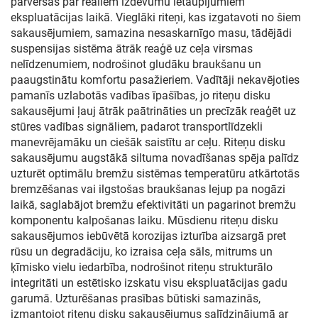
pārvēršas par reāliem izdevumu ietaupījumiem
ekspluatācijas laikā. Vieglāki riteņi, kas izgatavoti no šiem
sakausējumiem, samazina nesaskarnīgo masu, tādējādi
suspensijas sistēma ātrāk reaģē uz ceļa virsmas
nelīdzenumiem, nodrošinot gludāku braukšanu un
paaugstinātu komfortu pasažieriem. Vadītāji nekavējoties
pamanīs uzlabotās vadības īpašības, jo riteņu disku
sakausējumi ļauj ātrāk paātrināties un precīzāk reaģēt uz
stūres vadības signāliem, padarot transportlīdzekli
manevrējamāku un ciešāk saistītu ar ceļu. Riteņu disku
sakausējumu augstākā siltuma novadīšanas spēja palīdz
uzturēt optimālu bremžu sistēmas temperatūru atkārtotās
bremzēšanas vai ilgstošas braukšanas lejup pa nogāzi
laikā, saglabājot bremžu efektivitāti un pagarinot bremžu
komponentu kalpošanas laiku. Mūsdienu riteņu disku
sakausējumos iebūvētā korozijas izturība aizsargā pret
rūsu un degradāciju, ko izraisa ceļa sāls, mitrums un
ķīmisko vielu iedarbība, nodrošinot riteņu strukturālo
integritāti un estētisko izskatu visu ekspluatācijas gadu
garumā. Uzturēšanas prasības būtiski samazinās,
izmantojot riteņu disku sakausējumus salīdzinājumā ar