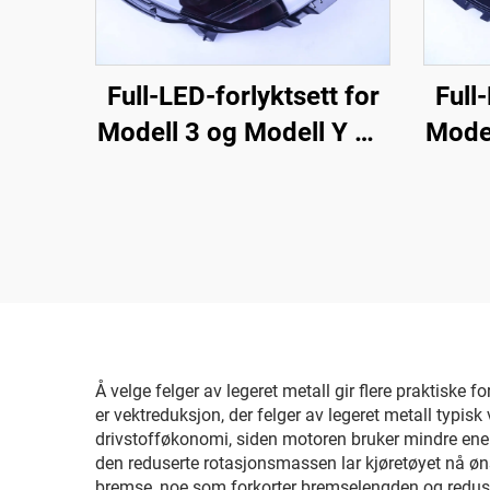
Full-LED-forlyktsett for
Full
Modell 3 og Modell Y OE
Model
1514952-00-D,
1514952-00-E,
1514952-10-E,
bilbelysningsutstyr for
bilb
utskifting av forlykter
utsk
Å velge felger av legeret metall gir flere praktiske
er vektreduksjon, der felger av legeret metall typis
drivstofføkonomi, siden motoren bruker mindre energi
den reduserte rotasjonsmassen lar kjøretøyet nå ønsk
bremse, noe som forkorter bremselengden og reduse