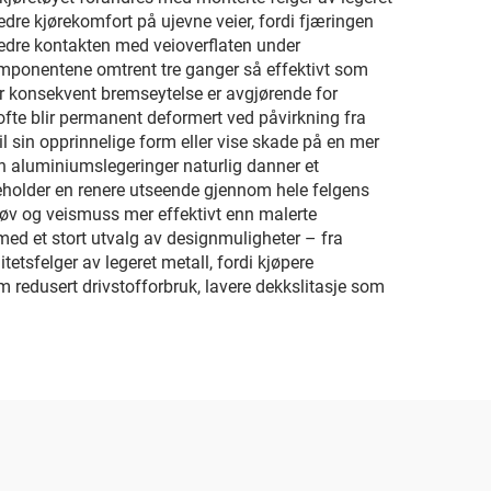
dre kjørekomfort på ujevne veier, fordi fjæringen
 bedre kontakten med veioverflaten under
komponentene omtrent tre ganger så effektivt som
der konsekvent bremseytelse er avgjørende for
m ofte blir permanent deformert ved påvirkning fra
til sin opprinnelige form eller vise skade på en mer
en aluminiumslegeringer naturlig danner et
eholder en renere utseende gjennom hele felgens
tøv og veismuss mer effektivt enn malerte
e med et stort utvalg av designmuligheter – fra
etsfelger av legeret metall, fordi kjøpere
 redusert drivstofforbruk, lavere dekkslitasje som