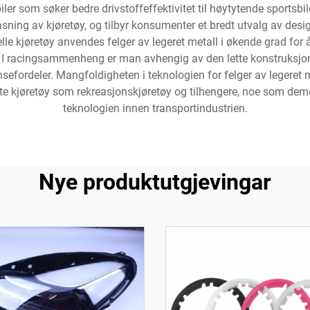
ler som søker bedre drivstoffeffektivitet til høytytende sportsb
ilpasning av kjøretøy, og tilbyr konsumenter et bredt utvalg av des
le kjøretøy anvendes felger av legeret metall i økende grad for å
n. I racingsammenheng er man avhengig av den lette konstruks
nsefordeler. Mangfoldigheten i teknologien for felger av legeret me
serte kjøretøy som rekreasjonskjøretøy og tilhengere, noe som d
teknologien innen transportindustrien.
Nye produktutgjevingar