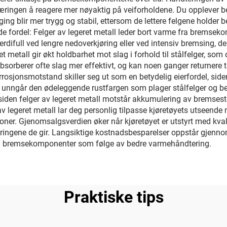
fjæringen å reagere mer nøyaktig på veiforholdene. Du opplever be
ing blir mer trygg og stabil, ettersom de lettere felgene holder
de fordel: Felger av legeret metall leder bort varme fra bremse
verdifull ved lengre nedoverkjøring eller ved intensiv bremsing, 
ret metall gir økt holdbarhet mot slag i forhold til stålfelger, so
l absorberer ofte slag mer effektivt, og kan noen ganger returnere 
rosjonsmotstand skiller seg ut som en betydelig eierfordel, sid
 unngår den ødeleggende rustfargen som plager stålfelger og b
, siden felger av legeret metall motstår akkumulering av bremses
er av legeret metall lar deg personlig tilpasse kjøretøyets utseend
oner. Gjenomsalgsverdien øker når kjøretøyet er utstyrt med kvalit
ringene de gir. Langsiktige kostnadsbesparelser oppstår gjennom
d på bremsekomponenter som følge av bedre varmehåndtering.
Praktiske tips