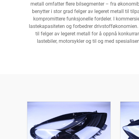
metall omfatter flere bilsegmenter – fra økonomibi
benytter i stor grad felger av legeret metall til t
kompromittere funksjonelle fordeler. I kommersiel
lastekapasiteten og forbedrer drivstofføkonomie
til felger av legeret metall for å oppnå konkurra
lastebiler, motorsykler og til og med spesiali