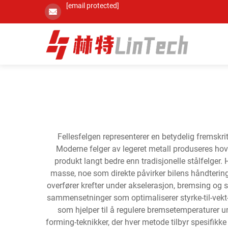
[email protected]
Fellesfelgen representerer en betydelig fremskrit
Moderne felger av legeret metall produseres hove
produkt langt bedre enn tradisjonelle stålfelger. 
masse, noe som direkte påvirker bilens håndtering
overfører krefter under akselerasjon, bremsing og 
sammensetninger som optimaliserer styrke-til-vekt
som hjelper til å regulere bremsetemperaturer u
forming-teknikker, der hver metode tilbyr spesifikk