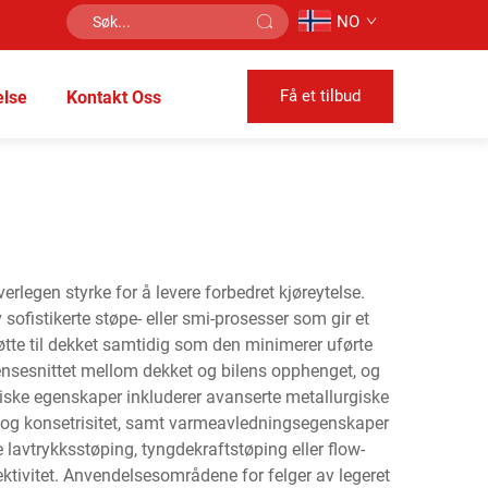
NO
Få et tilbud
lse
Kontakt Oss
erlegen styrke for å levere forbedret kjøreytelse.
ofistikerte støpe- eller smi-prosesser som gir et
støtte til dekket samtidig som den minimerer uførte
rensesnittet mellom dekket og bilens opphenget, og
giske egenskaper inkluderer avanserte metallurgiske
e og konsetrisitet, samt varmeavledningsegenskaper
lavtrykksstøping, tyngdekraftstøping eller flow-
ektivitet. Anvendelsesområdene for felger av legeret