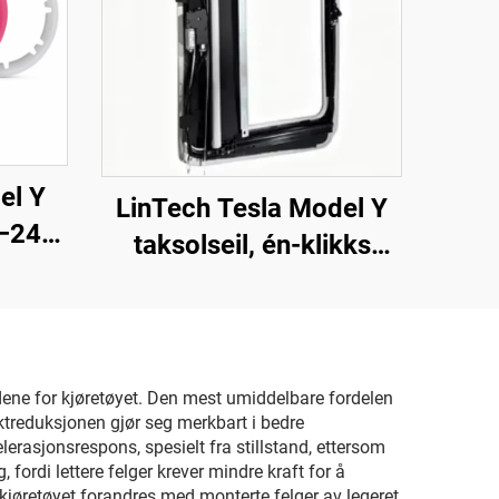
el Y
LinTech Tesla Model Y
9–24
taksolseil, én-klikks
stemmekontroll, anti-
blends UV-beskyttelse
nadene for kjøretøyet. Den mest umiddelbare fordelen
ektreduksjonen gjør seg merkbart i bedre
lerasjonsrespons, spesielt fra stillstand, ettersom
fordi lettere felger krever mindre kraft for å
jøretøyet forandres med monterte felger av legeret