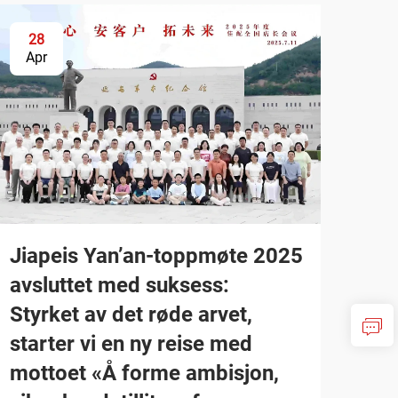
28
Apr
Jiapeis Yan’an-toppmøte 2025
avsluttet med suksess:
Styrket av det røde arvet,
starter vi en ny reise med
mottoet «Å forme ambisjon,