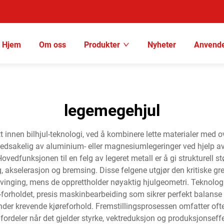
Hjem
Om oss
Produkter
Nyheter
Anvende
legemegehjul
t innen bilhjul-teknologi, ved å kombinere lette materialer med ov
dsakelig av aluminium- eller magnesiumlegeringer ved hjelp av s
Hovedfunksjonen til en felg av legeret metall er å gi strukturell 
, akselerasjon og bremsing. Disse felgene utgjør den kritiske g
svinging, mens de opprettholder nøyaktig hjulgeometri. Teknolo
-forholdet, presis maskinbearbeiding som sikrer perfekt balans
nder krevende kjøreforhold. Fremstillingsprosessen omfatter ofte 
e fordeler når det gjelder styrke, vektreduksjon og produksjonseff