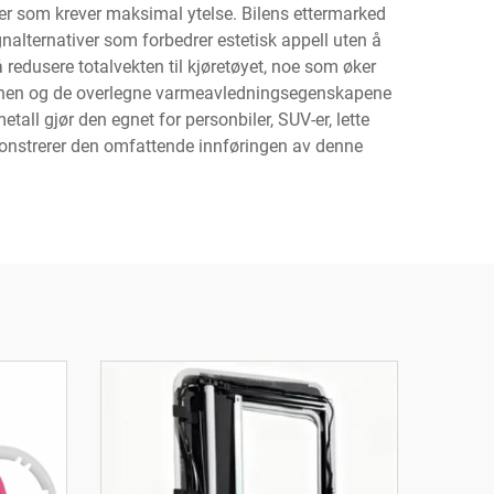
iler som krever maksimal ytelse. Bilens ettermarked
ignalternativer som forbedrer estetisk appell uten å
 redusere totalvekten til kjøretøyet, noe som øker
jonen og de overlegne varmeavledningsegenskapene
tall gjør den egnet for personbiler, SUV-er, lette
emonstrerer den omfattende innføringen av denne