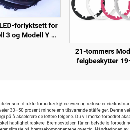
-LED-forlyktsett for
l 3 og Modell Y OE
1514952-00-D,
21-tommers Mod
1514952-00-E,
felgbeskytter 1
1514952-10-E,
LinTech
elysningsutstyr for
ifting av forlykter
 fordeler som direkte forbedrer kjøreeleven og reduserer eierkost
k veier 30–50 prosent mindre enn tilsvarende stålfelger. Denne v
 på å akselerere de lettere felgene. Du vil merke forbedret akse
et hastighet raskere. Bremseytelsen får en betydelig forbedring, 
rer slitasje på bremsekomponentene over tid. Håndteringen av k