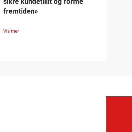
sikre kundetillit og forme
fremtiden»
Vis mer