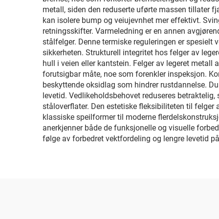
metall, siden den reduserte uførte massen tillater 
kan isolere bump og veiujevnhet mer effektivt. Sving
retningsskifter. Varmeledning er en annen avgjøren
stålfelger. Denne termiske reguleringen er spesielt 
sikkerheten. Strukturell integritet hos felger av lege
hull i veien eller kantstein. Felger av legeret metal
forutsigbar måte, noe som forenkler inspeksjon. Kor
beskyttende oksidlag som hindrer rustdannelse. Du
levetid. Vedlikeholdsbehovet reduseres betraktelig
ståloverflater. Den estetiske fleksibiliteten til felg
klassiske speilformer til moderne flerdelskonstruksj
anerkjenner både de funksjonelle og visuelle forbed
følge av forbedret vektfordeling og lengre leveti