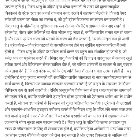
स्थितियों में अत्यंत महत्वपूर्ण हो जाता है, जहाँ बार-बार भारी ब्रेकिंग से अत्यधिक तापमान
उत्पन्न होते हैं। मिश्र धातु के पहियों द्वारा ब्रेक प्रणाली से ऊष्मा को कुशलतापूर्वक
निकालने से ब्रेक द्रव का आदर्श तापमान बनाए रखने में सहायता मिलती है, जिससे वैपर
लॉक की घटना को रोका जा सकता है, जो पूर्ण ब्रेक विफलता का कारण बन सकती है।
मिश्र धातु के पहियों द्वारा सुविधाजनक रूप से कम ऑपरेटिंग तापमान को बनाए रखने से
ब्रेक पैड, रोटर और कैलिपर्स का सेवा जीवन बढ़ जाता है, क्योंकि तापीय तनाव कम हो जाता
है और ऊष्मा-प्रेरित क्षरण जो घटकों के क्षरण को तेज करता है, उसकी मात्रा कम हो जाती
है। ब्रेक फेड—जो ब्रेक घटकों के अत्यधिक गर्म होने पर ब्रेकिंग प्रभावकारिता में कमी
होती है—मिश्र धातु के पहियों के उचित कार्य करने पर बहुत कम संभावित हो जाती है, जो
थर्मल भार का प्रबंधन करते हैं। मिश्र धातु के पहियों की डिज़ाइन वास्तुकला में अक्सर खुले
स्पोक पैटर्न और वेंटिलेशन चैनल शामिल होते हैं, जो पहिया असेंबली के माध्यम से वायु प्रवाह
को बढ़ावा देते हैं, जिससे ब्रेक घटकों के लिए अतिरिक्त शीतलन क्षमता उत्पन्न होती है। यह
इंजीनियर्ड वायु प्रवाह सामग्री की अंतर्निहित तापीय चालकता के साथ सहयोगात्मक रूप से
कार्य करता है, जिससे एक व्यापक शीतलन प्रणाली बनती है जो वाहन के संचालन के दौरान
निष्क्रिय रूप से कार्य करती है। रेसिंग अनुप्रयोग विशेष रूप से इन थर्मल प्रबंधन क्षमताओं
को महत्व देते हैं, क्योंकि प्रतियोगी ड्राइविंग ब्रेक प्रणाली को ऐसे चरम थर्मल भार के अधीन
करती है, जो कम दक्ष पहियों के डिज़ाइन को तुरंत अतिभारित कर देगी। ट्रैक डे के उत्साही
और प्रदर्शन-आधारित ड्राइवर स्वीकार करते हैं कि मिश्र धातु के पहिये लंबे समय तक उच्च
गति वाली ड्राइविंग सत्रों के दौरान स्थिर ब्रेक प्रदर्शन को बनाए रखने में सहायता करके
एक मापने योग्य सुरक्षा लाभ प्रदान करते हैं। मिश्र धातु के पहियों के ऊष्मा अपवहन गुण
टायर के जीवनकाल के लिए भी लाभदायक होते हैं, क्योंकि पहिया असेंबली में अत्यधिक ऊष्मा
का संचय टायर यौगिक के क्षरण को तेज कर सकता है और टायर विफलता के जोखिम को