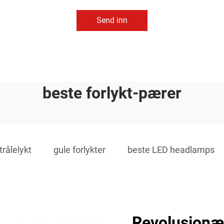
Send inn
beste forlykt-pærer
trålelykt
gule forlykter
beste LED headlamps
Revolusjonær