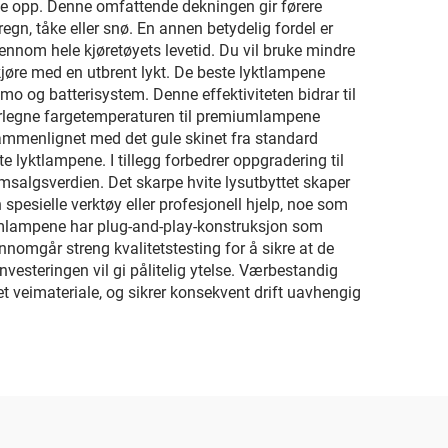
ke opp. Denne omfattende dekningen gir førere
 regn, tåke eller snø. En annen betydelig fordel er
ennom hele kjøretøyets levetid. Du vil bruke mindre
jøre med en utbrent lykt. De beste lyktlampene
mo og batterisystem. Denne effektiviteten bidrar til
verlegne fargetemperaturen til premiumlampene
sammenlignet med det gule skinet fra standard
e lyktlampene. I tillegg forbedrer oppgradering til
salgsverdien. Det skarpe hvite lysutbyttet skaper
spesielle verktøy eller profesjonell hjelp, noe som
miumlampene har plug-and-play-konstruksjon som
ennomgår streng kvalitetstesting for å sikre at de
nvesteringen vil gi pålitelig ytelse. Værbestandig
t veimateriale, og sikrer konsekvent drift uavhengig