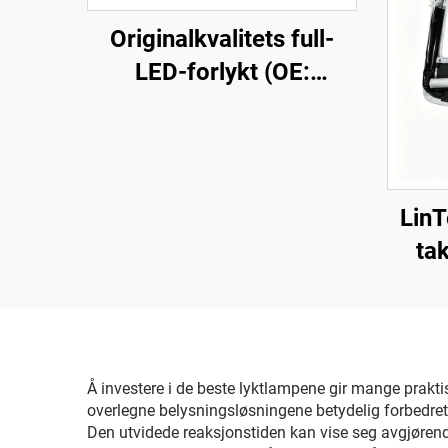
Originalkvalitets full-
LED-forlykt (OE:
1918351-00-D), høyfest
hylse i ABS-plast og UV-
stabilisert PC-linse,
høystrekk på 850 m og
LinT
levetid på 50 000 timer,
tak
for utskifting av forlykter
ste
på Modell 3/Y og
blen
eksport over
landegrensene
Å investere i de beste lyktlampene gir mange praktis
overlegne belysningsløsningene betydelig forbedret sy
Den utvidede reaksjonstiden kan vise seg avgjørende