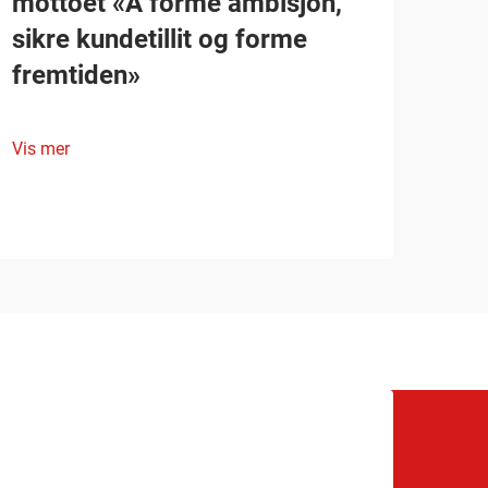
mottoet «Å forme ambisjon,
sikre kundetillit og forme
fremtiden»
Vis mer