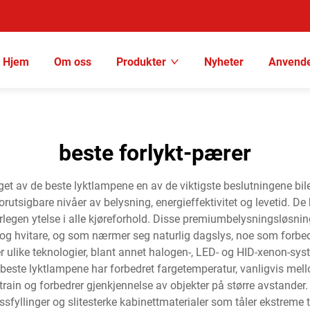
Hjem
Om oss
Produkter
Nyheter
Anvende
beste forlykt-pærer
alget av de beste lyktlampene en av de viktigste beslutningene bi
 uforutsigbare nivåer av belysning, energieffektivitet og levetid.
erlegen ytelse i alle kjøreforhold. Disse premiumbelysningsløsni
 og hvitare, og som nærmer seg naturlig dagslys, noe som forbedr
 ulike teknologier, blant annet halogen-, LED- og HID-xenon-sy
e beste lyktlampene har forbedret fargetemperatur, vanligvis mel
strain og forbedrer gjenkjennelse av objekter på større avstande
ssfyllinger og slitesterke kabinettmaterialer som tåler ekstreme