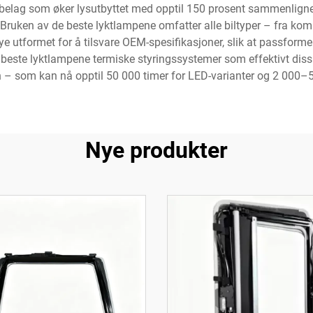
 belag som øker lysutbyttet med opptil 150 prosent sammenlign
Bruken av de beste lyktlampene omfatter alle biltyper – fra komp
e utformet for å tilsvare OEM-spesifikasjoner, slik at passformen 
 beste lyktlampene termiske styringssystemer som effektivt dissip
n – som kan nå opptil 50 000 timer for LED-varianter og 2 000–
Nye produkter