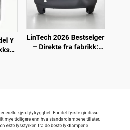
LinTech 2026 Bestselger
del Y
– Direkte fra fabrikk:
ikks
Bakre støtfanger OE
nti-
1582571-SC-C for Tesla
telse
Model 3 (oppdatert
modell)
nerelle kjøretøytrygghet. For det første gir disse
ilt mye tidligere enn hva standardlampene tillater.
Den økte lysstyrken fra de beste lyktlampene