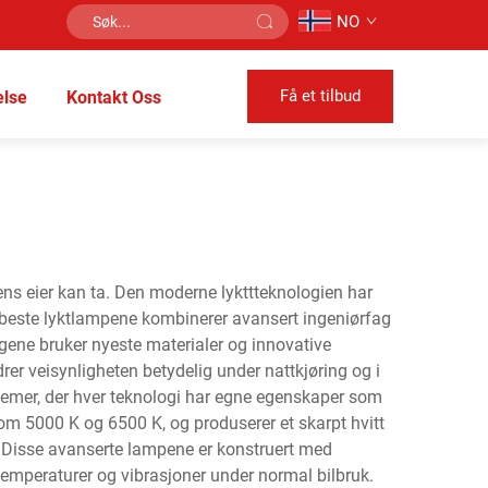
NO
Få et tilbud
lse
Kontakt Oss
lens eier kan ta. Den moderne lykttteknologien har
 De beste lyktlampene kombinerer avansert ingeniørfag
ngene bruker nyeste materialer og innovative
er veisynligheten betydelig under nattkjøring og i
stemer, der hver teknologi har egne egenskaper som
lom 5000 K og 6500 K, og produserer et skarpt hvitt
r. Disse avanserte lampene er konstruert med
 temperaturer og vibrasjoner under normal bilbruk.