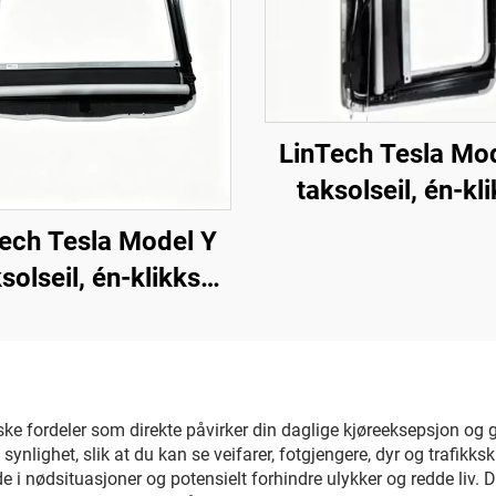
LinTech Tesla Mo
taksolseil, én-kl
stemmekontroll, a
ech Tesla Model Y
blends UV-beskyt
solseil, én-klikks
mmekontroll, anti-
ds UV-beskyttelse
ke fordeler som direkte påvirker din daglige kjøreeksepsjon og ge
nlighet, slik at du kan se veifarer, fotgjengere, dyr og trafikksk
 i nødsituasjoner og potensielt forhindre ulykker og redde liv. 