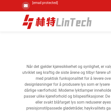
[email protected]
Når det gjelder kjøresikkerhet og synlighet, er v
utviklet seg kraftig de siste årene og tilbyr førere
med praktisk funksjonalitet for å levere ov
designløsninger for å produsere lys som er lysere
dårlige værforhold. Moderne lyktlamper inneholder
passer ulike kjøreforhold og bilspesifikasjoner. D
eller svakt blåfarget lys som reduserer øye
presisjonstilpassede glødetråder, høykvalitets ga