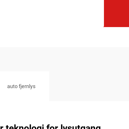
auto fjernlys
 teknologi for lysutgang