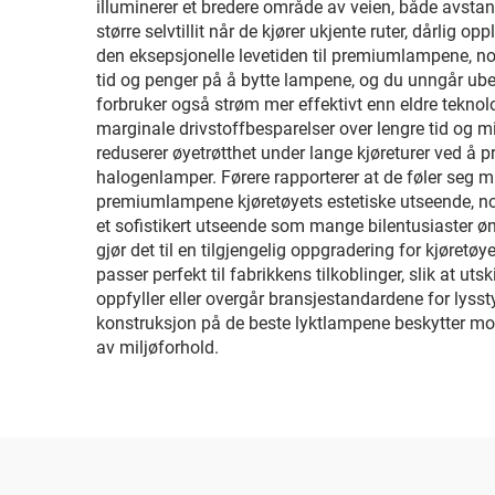
illuminerer et bredere område av veien, både avst
større selvtillit når de kjører ukjente ruter, dårlig 
den eksepsjonelle levetiden til premiumlampene, noe
tid og penger på å bytte lampene, og du unngår ube
forbruker også strøm mer effektivt enn eldre teknolo
marginale drivstoffbesparelser over lengre tid og 
reduserer øyetrøtthet under lange kjøreturer ved å
halogenlamper. Førere rapporterer at de føler seg mi
premiumlampene kjøretøyets estetiske utseende, no
et sofistikert utseende som mange bilentusiaster øns
gjør det til en tilgjengelig oppgradering for kjør
passer perfekt til fabrikkens tilkoblinger, slik at u
oppfyller eller overgår bransjestandardene for lysst
konstruksjon på de beste lyktlampene beskytter mot 
av miljøforhold.