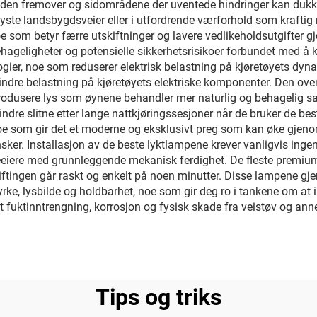
anden fremover og sidområdene der uventede hindringer kan duk
opplyste landsbygdsveier eller i utfordrende værforhold som kraftig
 som betyr færre utskiftninger og lavere vedlikeholdsutgifter gj
hageligheter og potensielle sikkerhetsrisikoer forbundet med å k
gier, noe som reduserer elektrisk belastning på kjøretøyets dyna
mindre belastning på kjøretøyets elektriske komponenter. Den o
 produsere lys som øynene behandler mer naturlig og behagelig 
ndre slitne etter lange nattkjøringssesjoner når de bruker de best
e som gir det et moderne og eksklusivt preg som kan øke gjenom
ker. Installasjon av de beste lyktlampene krever vanligvis ingen 
etøyeeiere med grunnleggende mekanisk ferdighet. De fleste pre
tskiftingen går raskt og enkelt på noen minutter. Disse lampene gj
yrke, lysbilde og holdbarhet, noe som gir deg ro i tankene om at i
fuktinntrengning, korrosjon og fysisk skade fra veistøv og anne
Tips og triks