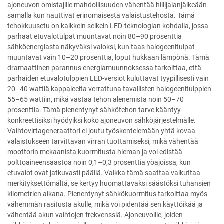
ajoneuvon omistajille mahdollisuuden vähentää hiilijalanjälkeään
samalla kun nauttivat erinomaisesta valaistustehosta. Tämä
tehokkuusetu on kaikkein selkein LED-teknologian kohdalla, jossa
parhaat etuvalotulpat muuntavat noin 80–90 prosenttia
sähköenergiasta näkyväksi valoksi, kun taas halogeenitulpat
muuntavat vain 10–20 prosenttia, loput hukkaan lämpönä. Tämä
dramaattinen parannus energiamuunnoksessa tarkoittaa, että
parhaiden etuvalotulppien LED-versiot kuluttavat tyypillisesti vain
20–40 wattiä kappaleelta verrattuna tavallisten halogeenitulppien
55–65 wattiin, mikä vastaa tehon alenemista noin 50–70
prosenttia. Tämä pienentynyt sähkötehon tarve kääntyy
konkreettisiksi hyödyiksi koko ajoneuvon sähköjärjestelmälle.
Vaihtovirtageneraattori ei joutu työskentelemään yhtä kovaa
valaistukseen tarvittavan virran tuottamiseksi, mikä vähentää
moottorin mekaanista kuormitusta hieman ja voi edistää
polttoaineensaastoa noin 0,1–0,3 prosenttia yöajoissa, kun
etuvalot ovat jatkuvasti päällä. Vaikka tämä saattaa vaikuttaa
merkityksettömältä, se kertyy huomattavaksi säästöksi tuhansien
kilometrien aikana. Pienentynyt sähkökuormitus tarkoittaa myös
vähemmän rasitusta akulle, mikä voi pidentää sen käyttöikää ja
vähentää akun vaihtojen frekvenssiä. Ajoneuvoille, joiden