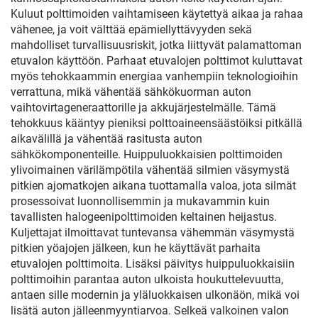
Kuluut polttimoiden vaihtamiseen käytettyä aikaa ja rahaa
vähenee, ja voit välttää epämiellyttävyyden sekä
mahdolliset turvallisuusriskit, jotka liittyvät palamattoman
etuvalon käyttöön. Parhaat etuvalojen polttimot kuluttavat
myös tehokkaammin energiaa vanhempiin teknologioihin
verrattuna, mikä vähentää sähkökuorman auton
vaihtovirtageneraattorille ja akkujärjestelmälle. Tämä
tehokkuus kääntyy pieniksi polttoaineensäästöiksi pitkällä
aikavälillä ja vähentää rasitusta auton
sähkökomponenteille. Huippuluokkaisien polttimoiden
ylivoimainen värilämpötila vähentää silmien väsymystä
pitkien ajomatkojen aikana tuottamalla valoa, jota silmät
prosessoivat luonnollisemmin ja mukavammin kuin
tavallisten halogeenipolttimoiden keltainen heijastus.
Kuljettajat ilmoittavat tuntevansa vähemmän väsymystä
pitkien yöajojen jälkeen, kun he käyttävät parhaita
etuvalojen polttimoita. Lisäksi päivitys huippuluokkaisiin
polttimoihin parantaa auton ulkoista houkuttelevuutta,
antaen sille modernin ja yläluokkaisen ulkonäön, mikä voi
lisätä auton jälleenmyyntiarvoa. Selkeä valkoinen valon