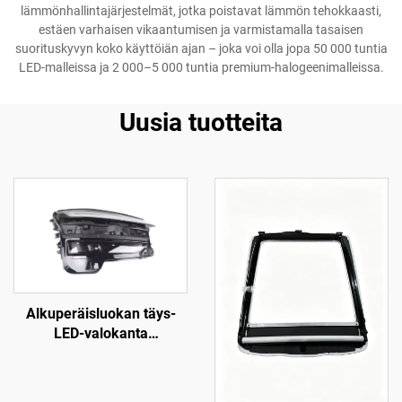
lämmönhallintajärjestelmät, jotka poistavat lämmön tehokkaasti,
estäen varhaisen vikaantumisen ja varmistamalla tasaisen
suorituskyvyn koko käyttöiän ajan – joka voi olla jopa 50 000 tuntia
LED-malleissa ja 2 000–5 000 tuntia premium-halogeenimalleissa.
Uusia tuotteita
Alkuperäisluokan täys-
LED-valokanta
(alkuperäinen
varaosanumero: 1918351-
00-D), korkean lujuuden