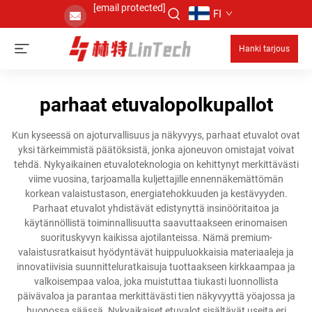
[email protected]
FI
Hanki tarjous
parhaat etuvalopolkupallot
Kun kyseessä on ajoturvallisuus ja näkyvyys, parhaat etuvalot ovat
yksi tärkeimmistä päätöksistä, jonka ajoneuvon omistajat voivat
tehdä. Nykyaikainen etuvaloteknologia on kehittynyt merkittävästi
viime vuosina, tarjoamalla kuljettajille ennennäkemättömän
korkean valaistustason, energiatehokkuuden ja kestävyyden.
Parhaat etuvalot yhdistävät edistynyttä insinööritaitoa ja
käytännöllistä toiminnallisuutta saavuttaakseen erinomaisen
suorituskyvyn kaikissa ajotilanteissa. Nämä premium-
valaistusratkaisut hyödyntävät huippuluokkaisia materiaaleja ja
innovatiivisia suunnitteluratkaisuja tuottaakseen kirkkaampaa ja
valkoisempaa valoa, joka muistuttaa tiukasti luonnollista
päivävaloa ja parantaa merkittävästi tien näkyvyyttä yöajossa ja
huonossa säässä. Nykyaikaiset etuvalot sisältävät useita eri