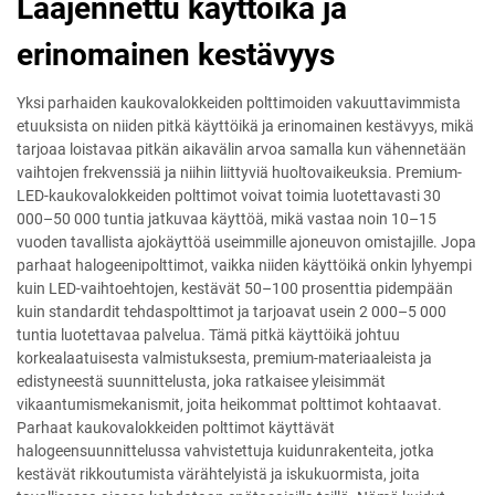
Laajennettu käyttöikä ja
erinomainen kestävyys
Yksi parhaiden kaukovalokkeiden polttimoiden vakuuttavimmista
etuuksista on niiden pitkä käyttöikä ja erinomainen kestävyys, mikä
tarjoaa loistavaa pitkän aikavälin arvoa samalla kun vähennetään
vaihtojen frekvenssiä ja niihin liittyviä huoltovaikeuksia. Premium-
LED-kaukovalokkeiden polttimot voivat toimia luotettavasti 30
000–50 000 tuntia jatkuvaa käyttöä, mikä vastaa noin 10–15
vuoden tavallista ajokäyttöä useimmille ajoneuvon omistajille. Jopa
parhaat halogeenipolttimot, vaikka niiden käyttöikä onkin lyhyempi
kuin LED-vaihtoehtojen, kestävät 50–100 prosenttia pidempään
kuin standardit tehdaspolttimot ja tarjoavat usein 2 000–5 000
tuntia luotettavaa palvelua. Tämä pitkä käyttöikä johtuu
korkealaatuisesta valmistuksesta, premium-materiaaleista ja
edistyneestä suunnittelusta, joka ratkaisee yleisimmät
vikaantumismekanismit, joita heikommat polttimot kohtaavat.
Parhaat kaukovalokkeiden polttimot käyttävät
halogeensuunnittelussa vahvistettuja kuidunrakenteita, jotka
kestävät rikkoutumista värähtelyistä ja iskukuormista, joita