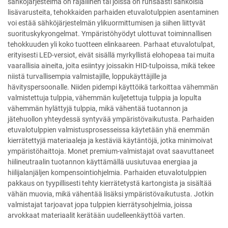
sähköjärjestelmä on rajallinen tai joissa on runsaasti sähköisiä
lisävarusteita, tehokkaiden parhaiden etuvalotulppien asentaminen
voi estää sähköjärjestelmän ylikuormittumisen ja siihen liittyvät
suorituskykyongelmat. Ympäristöhyödyt ulottuvat toiminnallisen
tehokkuuden yli koko tuotteen elinkaareen. Parhaat etuvalotulpat,
erityisesti LED-versiot, eivät sisällä myrkyllistä elohopeaa tai muita
vaarallisia aineita, joita esiintyy joissakin HID-tulpoissa, mikä tekee
niistä turvallisempia valmistajille, loppukäyttäjille ja
hävityspersoonalle. Niiden pidempi käyttöikä tarkoittaa vähemmän
valmistettuja tulppia, vähemmän kuljetettuja tulppia ja lopulta
vähemmän hylättyjä tulppia, mikä vähentää tuotannon ja
jätehuollon yhteydessä syntyvää ympäristövaikutusta. Parhaiden
etuvalotulppien valmistusprosesseissa käytetään yhä enemmän
kierrätettyjä materiaaleja ja kestäviä käytäntöjä, jotka minimoivat
ympäristöhaittoja. Monet premium-valmistajat ovat saavuttaneet
hiilineutraalin tuotannon käyttämällä uusiutuvaa energiaa ja
hiilijalanjäljen kompensointiohjelmia. Parhaiden etuvalotulppien
pakkaus on tyypillisesti tehty kierrätetystä kartongista ja sisältää
vähän muovia, mikä vähentää lisäksi ympäristövaikutusta. Jotkin
valmistajat tarjoavat jopa tulppien kierrätysohjelmia, joissa
arvokkaat materiaalit kerätään uudelleenkäyttöä varten.