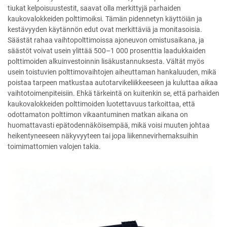
tiukat kelpoisuustestit, saavat olla merkittyjä parhaiden
kaukovalokkeiden polttimoiksi. Tämän pidennetyn käyttöiän ja
kestävyyden käytännön edut ovat merkittäviä ja monitasoisia.
Säästät rahaa vaihtopolttimoissa ajoneuvon omistusaikana, ja
säästöt voivat usein ylittää 500–1 000 prosenttia laadukkaiden
polttimoiden alkuinvestoinnin lisäkustannuksesta. Vältät myös
usein toistuvien polttimovaihtojen aiheuttaman hankaluuden, mikä
poistaa tarpeen matkustaa autotarvikeliikkeeseen ja kuluttaa aikaa
vaihtotoimenpiteisiin. Ehkä tärkeintä on kuitenkin se, että parhaiden
kaukovalokkeiden polttimoiden luotettavuus tarkoittaa, että
odottamaton polttimon vikaantuminen matkan aikana on
huomattavasti epätodennäköisempää, mikä voisi muuten johtaa
heikentyneeseen näkyvyyteen tai jopa liikennevirhemaksuihin
toimimattomien valojen takia.