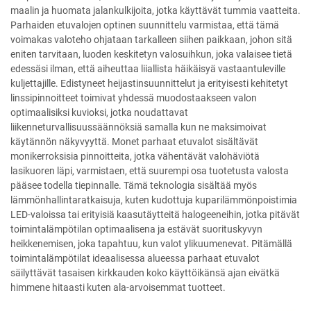
maalin ja huomata jalankulkijoita, jotka käyttävät tummia vaatteita.
Parhaiden etuvalojen optinen suunnittelu varmistaa, että tämä
voimakas valoteho ohjataan tarkalleen siihen paikkaan, johon sitä
eniten tarvitaan, luoden keskitetyn valosuihkun, joka valaisee tietä
edessäsi ilman, että aiheuttaa liiallista häikäisyä vastaantuleville
kuljettajille. Edistyneet heijastinsuunnittelut ja erityisesti kehitetyt
linssipinnoitteet toimivat yhdessä muodostaakseen valon
optimaalisiksi kuvioksi, jotka noudattavat
liikenneturvallisuussäännöksiä samalla kun ne maksimoivat
käytännön näkyvyyttä. Monet parhaat etuvalot sisältävät
monikerroksisia pinnoitteita, jotka vähentävät valohäviötä
lasikuoren läpi, varmistaen, että suurempi osa tuotetusta valosta
pääsee todella tiepinnalle. Tämä teknologia sisältää myös
lämmönhallintaratkaisuja, kuten kudottuja kuparilämmönpoistimia
LED-valoissa tai erityisiä kaasutäytteitä halogeeneihin, jotka pitävät
toimintalämpötilan optimaalisena ja estävät suorituskyvyn
heikkenemisen, joka tapahtuu, kun valot ylikuumenevat. Pitämällä
toimintalämpötilat ideaalisessa alueessa parhaat etuvalot
säilyttävät tasaisen kirkkauden koko käyttöikänsä ajan eivätkä
himmene hitaasti kuten ala-arvoisemmat tuotteet.