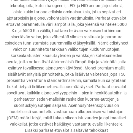
teknologioita, kuten halogeeni-, LED- ja HID-xenon-järjestelmiä,
joista kukin tarjoaa erilaisia ominaisuuksia, jotka sopivat eri
ajotarpeisiin ja ajoneuvokohtaisiin vaatimuksiin. Parhaat etuvalot
eroavat parannetulla väri lämpötilalla, joka yleensä vaihtelee 5000
K:n ja 6500 K:n välillä, tuottaen terävän valkoisen tai hieman
sinertävän valon, joka vähentää silmien rasitusta ja parantaa
esineiden tunnistamista suuremmilla etäisyyksillä. Nämä edistyneet
valot on suunniteltu tarkkaan valikoitujen kuidunmuotojen,
korkealaatuisten kaasutäyteiden ja vankkojen koteloaineiden
avulla, jotta ne kestävät äärimmäisiä lämpötiloja ja värinöitä, joita
esiintyy tavallisessa ajoneuvon käytössä. Monet premium-mallit
sisältävät erityisiä pinnoitteita, jotka lisäävät valotehoa jopa 150
prosenttia verrattuna standardimalleihin, samalla kun säilytetään
tiukat tietysti tieliikenneturvallisuusmääräykset. Parhaat etuvalot
soveltuvat kaikkiin ajoneuvotyyppeihin – pieniin henkilöautoihin ja
perheauton sedan-malleihin raskaiden kuorma-autojen ja
suorituskykyautojen sarjaan. Asennusyhteensopivuus on
huolellisesti suunniteltu vastaamaan alkuperäisen valmistajan
(OEM) määrittelyjä, mikä takaa oikean istuvuuden ja optimaaliset
valokeilat, jotka estävät häikäisyä vastaantulevalle liikenteelle.
Lisäksi parhaat etuvalot sisältävät tehokkaat