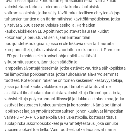
tavallisessa ajossa kohdataan epätasaisilla teillä. Nämä kuidut
valmistetaan tarkoilla toleransseilla korkealaatuisista
volframiseoksista, jotka säilyttävät rakenteellisen eheytensä jopa
tuhansien tuntien ajan äärimmäisissä käyttölämpötiloissa, jotka
ylittävät 2 500 astetta Celsius-astikolla. Parhaiden
kaukovalokkeiden LED-polttimot poistavat hauraat kuidut
kokonaan ja perustuvat sen sijaan kiinteän tilan
puolijohdeteknologiaan, jossa ei ole liikkuvia osia tai hauraita
komponentteja, jotka voisivat vaurioitua mekaanisesti. Premium-
LED-polttimoiden elektroniset ohjainpiirit sisältävät
ylikuormitussuojan, jännitteen säädön ja
lämpötilavalvontajärjestelmät, jotka estävät vaurioita sähköpiikistä
tai lämpötilan poikkeamista, jotka tuhoaisivat ala-arvoisemmat
tuotteet. Koteloinnin rakenne on toinen keskeinen kestävyystekijä,
jossa parhaat kaukovalokkeiden polttimot erottautuvat: ne
sisältävät ilmailualan alumiinista valmistettuja lämmönpoistimia,
vahvistettuja polycarbonaattilinssejä ja tiukkujen kokoelmaa, jotka
estävät kosteuden tunkeutumisen ja korroosion. Nämä polttimot
läpäisevät laajan ympäristötestauksen, johon kuuluvat lämpötilan
vaihtelu –40–+105 asteikolla Celsius-astikolla, kosteusaltistus,
suolapirskauskorroosiokokeet ja värähtelytestaus, joka simuloi
vuosien ajokäyttöä tiellä. Vain tuotteet, jotka läpäisevät nämä