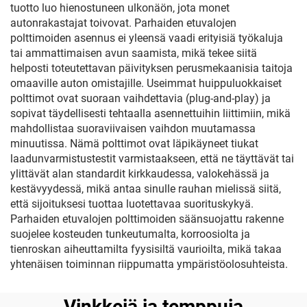
tuotto luo hienostuneen ulkonäön, jota monet
autonrakastajat toivovat. Parhaiden etuvalojen
polttimoiden asennus ei yleensä vaadi erityisiä työkaluja
tai ammattimaisen avun saamista, mikä tekee siitä
helposti toteutettavan päivityksen perusmekaanisia taitoja
omaaville auton omistajille. Useimmat huippuluokkaiset
polttimot ovat suoraan vaihdettavia (plug-and-play) ja
sopivat täydellisesti tehtaalla asennettuihin liittimiin, mikä
mahdollistaa suoraviivaisen vaihdon muutamassa
minuutissa. Nämä polttimot ovat läpikäyneet tiukat
laadunvarmistustestit varmistaakseen, että ne täyttävät tai
ylittävät alan standardit kirkkaudessa, valokehässä ja
kestävyydessä, mikä antaa sinulle rauhan mielissä siitä,
että sijoituksesi tuottaa luotettavaa suorituskykyä.
Parhaiden etuvalojen polttimoiden säänsuojattu rakenne
suojelee kosteuden tunkeutumalta, korroosiolta ja
tienroskan aiheuttamilta fyysisiltä vaurioilta, mikä takaa
yhtenäisen toiminnan riippumatta ympäristöolosuhteista.
Vinkkejä ja temppuja