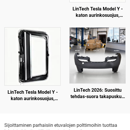
ABS-kotelo ja UV-
LinTech Tesla Model Y -
stabiloitu PC-linssi,
katon aurinkosuojus,
valokantaväli 850 m,
yhden napsautuksen
käyttöikä 50 000 tuntia,
ääniohjaus, silmien
Model 3:n ja Model Y:n
suojelu heijastuksilta ja
valokantojen vaihtoon
UV-säteilyltä
sekä rajat ylittävään
viennin
LinTech 2026: Suosittu
LinTech Tesla Model Y -
tehdas-suora takapuskuri
katon aurinkosuojus,
OE 1582571-SC-C Tesla
yhden napsautuksen
Model 3 -päivitysversiolle
ääniohjaus, silmien
suojelu heijastuksilta ja
UV-säteilyltä
Sijoittaminen parhaisiin etuvalojen polttimoihin tuottaa