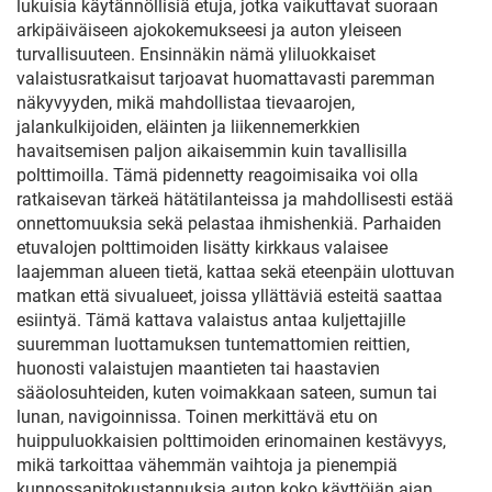
lukuisia käytännöllisiä etuja, jotka vaikuttavat suoraan
arkipäiväiseen ajokokemukseesi ja auton yleiseen
turvallisuuteen. Ensinnäkin nämä yliluokkaiset
valaistusratkaisut tarjoavat huomattavasti paremman
näkyvyyden, mikä mahdollistaa tievaarojen,
jalankulkijoiden, eläinten ja liikennemerkkien
havaitsemisen paljon aikaisemmin kuin tavallisilla
polttimoilla. Tämä pidennetty reagoimisaika voi olla
ratkaisevan tärkeä hätätilanteissa ja mahdollisesti estää
onnettomuuksia sekä pelastaa ihmishenkiä. Parhaiden
etuvalojen polttimoiden lisätty kirkkaus valaisee
laajemman alueen tietä, kattaa sekä eteenpäin ulottuvan
matkan että sivualueet, joissa yllättäviä esteitä saattaa
esiintyä. Tämä kattava valaistus antaa kuljettajille
suuremman luottamuksen tuntemattomien reittien,
huonosti valaistujen maantieten tai haastavien
sääolosuhteiden, kuten voimakkaan sateen, sumun tai
lunan, navigoinnissa. Toinen merkittävä etu on
huippuluokkaisien polttimoiden erinomainen kestävyys,
mikä tarkoittaa vähemmän vaihtoja ja pienempiä
kunnossapitokustannuksia auton koko käyttöiän ajan.