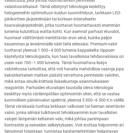
valaistusta, joka ylittää huomattavasti perinteiset
valaistusratkaisut. Tämä edistynyt teknologia keskittyy
halogeeneihin optimoituun kuidun suunnitteluun, tarkkaan LED-
piirikorttien järjestelmään tai korkean intensiteetin
kaarivalojärjestelmiin, jotka tuottavat huomattavasti enemmän
lumenia kulutettua wattia kohti. Kun asennat parhaat etuvalot,
huomaat välittömästi merkittävän eron siinä, kuinka paljon
kauemmas ja leveämmälle näet tietä edessäsi. Premium-valot
tuottavat yleensä 1 500–4 000 lumenia kappaleelta riippuen
käytetystä teknologiasta, kun taas tavallisissa tehdasvaloissa on
usein vain 700–1 000 lumenia. Tämä huomattava lisäys
valotehossa tarkoittaa, että voit havaita mahdollisia vaaroja jopa
kaksinkertaisen matkan päästä verrattuna perinteisiin valoihin,
mikä antaa sinulle kriittisiä lisäsekunteja asianmukaiseen
reagointiin. Parhaiden etuvalojen taustalla oleva teknologia
keskittyy myös värilämpötilan optimointiin siten, että se vastaa
luonnollisen päivänvalon spektriä, yleensä 5 000–6 500 K:n välillä.
Tämä väriskaala tuottaa kirkkaan valkoisen tai hieman sinertävän
valon, jonka silmäsi tulkitsevat tehokkaammin kuin tavallisten
valojen lämpimän keltainen valo, mikä johtaa parempaan
kontrastiin ja esineiden selkeytykseen. Voit erottaa helpommin eri
tienpinnat toisistaan, tunnistaa kaistamerkintöjen heijastavan