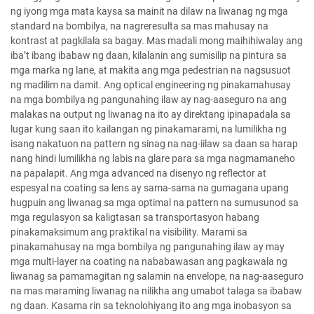
ng iyong mga mata kaysa sa mainit na dilaw na liwanag ng mga
standard na bombilya, na nagreresulta sa mas mahusay na
kontrast at pagkilala sa bagay. Mas madali mong maihihiwalay ang
iba’t ibang ibabaw ng daan, kilalanin ang sumisilip na pintura sa
mga marka ng lane, at makita ang mga pedestrian na nagsusuot
ng madilim na damit. Ang optical engineering ng pinakamahusay
na mga bombilya ng pangunahing ilaw ay nag-aaseguro na ang
malakas na output ng liwanag na ito ay direktang ipinapadala sa
lugar kung saan ito kailangan ng pinakamarami, na lumilikha ng
isang nakatuon na pattern ng sinag na nag-iilaw sa daan sa harap
nang hindi lumilikha ng labis na glare para sa mga nagmamaneho
na papalapit. Ang mga advanced na disenyo ng reflector at
espesyal na coating sa lens ay sama-sama na gumagana upang
hugpuin ang liwanag sa mga optimal na pattern na sumusunod sa
mga regulasyon sa kaligtasan sa transportasyon habang
pinakamaksimum ang praktikal na visibility. Marami sa
pinakamahusay na mga bombilya ng pangunahing ilaw ay may
mga multi-layer na coating na nababawasan ang pagkawala ng
liwanag sa pamamagitan ng salamin na envelope, na nag-aaseguro
na mas maraming liwanag na nilikha ang umabot talaga sa ibabaw
ng daan. Kasama rin sa teknolohiyang ito ang mga inobasyon sa