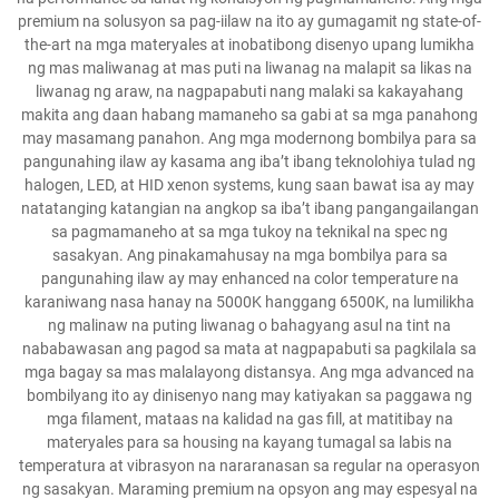
premium na solusyon sa pag-iilaw na ito ay gumagamit ng state-of-
the-art na mga materyales at inobatibong disenyo upang lumikha
ng mas maliwanag at mas puti na liwanag na malapit sa likas na
liwanag ng araw, na nagpapabuti nang malaki sa kakayahang
makita ang daan habang mamaneho sa gabi at sa mga panahong
may masamang panahon. Ang mga modernong bombilya para sa
pangunahing ilaw ay kasama ang iba’t ibang teknolohiya tulad ng
halogen, LED, at HID xenon systems, kung saan bawat isa ay may
natatanging katangian na angkop sa iba’t ibang pangangailangan
sa pagmamaneho at sa mga tukoy na teknikal na spec ng
sasakyan. Ang pinakamahusay na mga bombilya para sa
pangunahing ilaw ay may enhanced na color temperature na
karaniwang nasa hanay na 5000K hanggang 6500K, na lumilikha
ng malinaw na puting liwanag o bahagyang asul na tint na
nababawasan ang pagod sa mata at nagpapabuti sa pagkilala sa
mga bagay sa mas malalayong distansya. Ang mga advanced na
bombilyang ito ay dinisenyo nang may katiyakan sa paggawa ng
mga filament, mataas na kalidad na gas fill, at matitibay na
materyales para sa housing na kayang tumagal sa labis na
temperatura at vibrasyon na nararanasan sa regular na operasyon
ng sasakyan. Maraming premium na opsyon ang may espesyal na