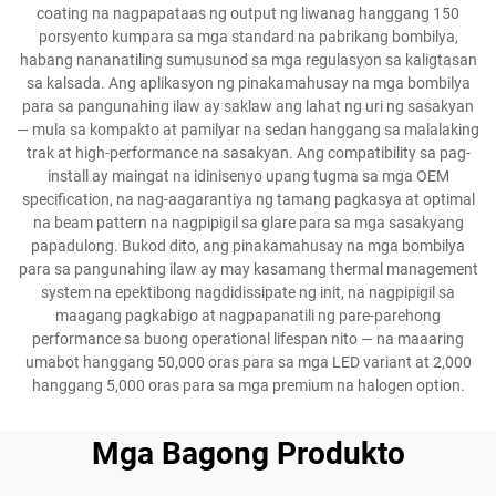
coating na nagpapataas ng output ng liwanag hanggang 150
porsyento kumpara sa mga standard na pabrikang bombilya,
habang nananatiling sumusunod sa mga regulasyon sa kaligtasan
sa kalsada. Ang aplikasyon ng pinakamahusay na mga bombilya
para sa pangunahing ilaw ay saklaw ang lahat ng uri ng sasakyan
— mula sa kompakto at pamilyar na sedan hanggang sa malalaking
trak at high-performance na sasakyan. Ang compatibility sa pag-
install ay maingat na idinisenyo upang tugma sa mga OEM
specification, na nag-aagarantiya ng tamang pagkasya at optimal
na beam pattern na nagpipigil sa glare para sa mga sasakyang
papadulong. Bukod dito, ang pinakamahusay na mga bombilya
para sa pangunahing ilaw ay may kasamang thermal management
system na epektibong nagdidissipate ng init, na nagpipigil sa
maagang pagkabigo at nagpapanatili ng pare-parehong
performance sa buong operational lifespan nito — na maaaring
umabot hanggang 50,000 oras para sa mga LED variant at 2,000
hanggang 5,000 oras para sa mga premium na halogen option.
Mga Bagong Produkto