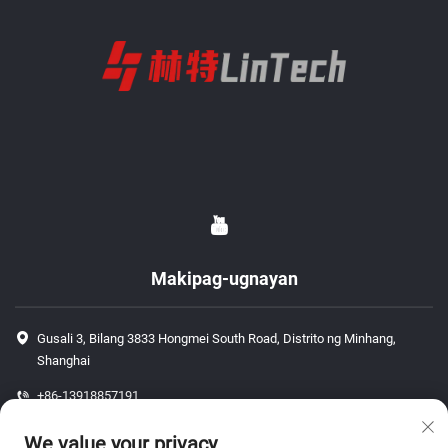
Makipag-ugnayan
Gusali 3, Bilang 3833 Hongmei South Road, Distrito ng Minhang,
Shanghai
+86-13918857191
+86-13918857191
We value your privacy