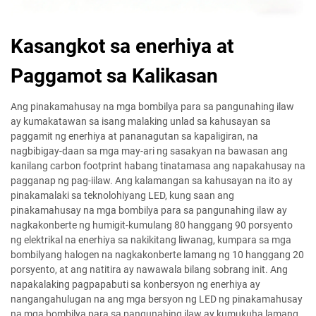
Kasangkot sa enerhiya at
Paggamot sa Kalikasan
Ang pinakamahusay na mga bombilya para sa pangunahing ilaw
ay kumakatawan sa isang malaking unlad sa kahusayan sa
paggamit ng enerhiya at pananagutan sa kapaligiran, na
nagbibigay-daan sa mga may-ari ng sasakyan na bawasan ang
kanilang carbon footprint habang tinatamasa ang napakahusay na
pagganap ng pag-iilaw. Ang kalamangan sa kahusayan na ito ay
pinakamalaki sa teknolohiyang LED, kung saan ang
pinakamahusay na mga bombilya para sa pangunahing ilaw ay
nagkakonberte ng humigit-kumulang 80 hanggang 90 porsyento
ng elektrikal na enerhiya sa nakikitang liwanag, kumpara sa mga
bombilyang halogen na nagkakonberte lamang ng 10 hanggang 20
porsyento, at ang natitira ay nawawala bilang sobrang init. Ang
napakalaking pagpapabuti sa konbersyon ng enerhiya ay
nangangahulugan na ang mga bersyon ng LED ng pinakamahusay
na mga bombilya para sa pangunahing ilaw ay kumukuha lamang