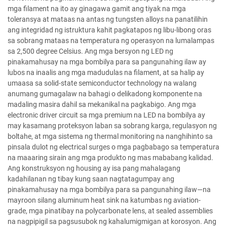
mga filament na ito ay ginagawa gamit ang tiyak na mga
toleransya at mataas na antas ng tungsten alloys na panatilihin
ang integridad ng istruktura kahit pagkatapos ng libu-libong oras
sa sobrang mataas na temperatura ng operasyon na lumalampas
sa 2,500 degree Celsius. Ang mga bersyon ng LED ng
pinakamahusay na mga bombilya para sa pangunahing ilaw ay
lubos na inaalis ang mga madudulas na filament, at sa halip ay
umaasa sa solid-state semiconductor technology na walang
anumang gumagalaw na bahagi o delikadong komponente na
madaling masira dahil sa mekanikal na pagkabigo. Ang mga
electronic driver circuit sa mga premium na LED na bombilya ay
may kasamang proteksyon laban sa sobrang karga, regulasyon ng
boltahe, at mga sistema ng thermal monitoring na nanghihinto sa
pinsala dulot ng electrical surges o mga pagbabago sa temperatura
na maaaring sirain ang mga produkto ng mas mababang kalidad.
Ang konstruksyon ng housing ay isa pang mahalagang
kadahilanan ng tibay kung saan nagtatagumpay ang
pinakamahusay na mga bombilya para sa pangunahing ilaw—na
mayroon silang aluminum heat sink na katumbas ng aviation-
grade, mga pinatibay na polycarbonate lens, at sealed assemblies
na nagpipigil sa pagsusubok ng kahalumigmigan at korosyon. Ang