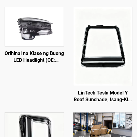
Orihinal na Klase ng Buong
LED Headlight (OE:
1918351-00-D), Mataas na
Lakas na ABS Housing at
UV-Stabilized na PC Lens,
Saklaw ng High Beam na
LinTech Tesla Model Y
850 metro, Buhay na
Roof Sunshade, Isang-Klik
Serbisyo na 50,000 oras,
na Kontrol sa Boses,
Para sa Pagpapalit ng
Proteksyon Laban sa Sila
Headlight ng Model 3/Y at
at UV
Cross-Border Export