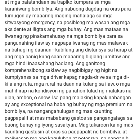
at mga palatandaan sa trapiko kumpara sa mga
karaniwang bombilya. Ang nabuong dagdag na oras para
tumugon ay maaaring maging mahalaga sa mga
sitwasyong emergency, na posibleng maiwasan ang mga
aksidente at iligtas ang mga buhay. Ang mas mataas na
liwanag ng pinakamahusay na mga bombilya para sa
pangunahing ilaw ay nagpapaliwanag ng mas malawak
na bahagi ng daanan—kabilang ang distansya sa harap at
ang mga panig kung saan maaaring biglang lumitaw ang
mga hindi inaasahang hadlang. Ang ganitong
komprehensibong saklaw ay nagbibigay ng higit na
kumpiyansa sa mga driver kapag nagda-drive sa mga di-
kilalang ruta, mga rural na daan na kulang sa ilaw, o mga
mahihirap na kondisyon ng panahon tulad ng malakas na
ulan, ambon, o snow. Isa pang malaking kapakinabangan
ay ang exceptional na haba ng buhay ng mga premium na
bombilya, na nangangahulugan ng mas kaunting
pagpapalit at mas mababang gastos sa pangangalaga sa
buong buhay ng iyong sasakyan. Magkakaroon ka ng mas
kaunting gastusin at oras sa pagpapalit ng bombilya, at
maiiwasan mo ang kaguluhan at potensyal na panganib