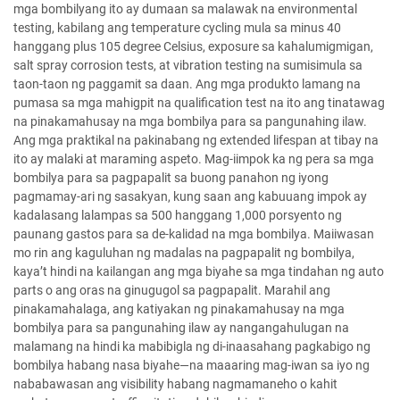
mga bombilyang ito ay dumaan sa malawak na environmental
testing, kabilang ang temperature cycling mula sa minus 40
hanggang plus 105 degree Celsius, exposure sa kahalumigmigan,
salt spray corrosion tests, at vibration testing na sumisimula sa
taon-taon ng paggamit sa daan. Ang mga produkto lamang na
pumasa sa mga mahigpit na qualification test na ito ang tinatawag
na pinakamahusay na mga bombilya para sa pangunahing ilaw.
Ang mga praktikal na pakinabang ng extended lifespan at tibay na
ito ay malaki at maraming aspeto. Mag-iimpok ka ng pera sa mga
bombilya para sa pagpapalit sa buong panahon ng iyong
pagmamay-ari ng sasakyan, kung saan ang kabuuang impok ay
kadalasang lalampas sa 500 hanggang 1,000 porsyento ng
paunang gastos para sa de-kalidad na mga bombilya. Maiiwasan
mo rin ang kaguluhan ng madalas na pagpapalit ng bombilya,
kaya’t hindi na kailangan ang mga biyahe sa mga tindahan ng auto
parts o ang oras na ginugugol sa pagpapalit. Marahil ang
pinakamahalaga, ang katiyakan ng pinakamahusay na mga
bombilya para sa pangunahing ilaw ay nangangahulugan na
malamang na hindi ka mabibigla ng di-inaasahang pagkabigo ng
bombilya habang nasa biyahe—na maaaring mag-iwan sa iyo ng
nababawasan ang visibility habang nagmamaneho o kahit