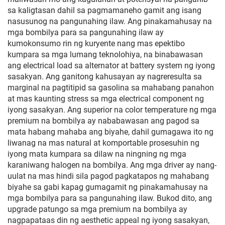
sa kaligtasan dahil sa pagmamaneho gamit ang isang
nasusunog na pangunahing ilaw. Ang pinakamahusay na
mga bombilya para sa pangunahing ilaw ay
kumokonsumo rin ng kuryente nang mas epektibo
kumpara sa mga lumang teknolohiya, na binabawasan
ang electrical load sa alternator at battery system ng iyong
sasakyan. Ang ganitong kahusayan ay nagreresulta sa
marginal na pagtitipid sa gasolina sa mahabang panahon
at mas kaunting stress sa mga electrical component ng
iyong sasakyan. Ang superior na color temperature ng mga
premium na bombilya ay nababawasan ang pagod sa
mata habang mahaba ang biyahe, dahil gumagawa ito ng
liwanag na mas natural at komportable prosesuhin ng
iyong mata kumpara sa dilaw na ningning ng mga
karaniwang halogen na bombilya. Ang mga driver ay nang-
uulat na mas hindi sila pagod pagkatapos ng mahabang
biyahe sa gabi kapag gumagamit ng pinakamahusay na
mga bombilya para sa pangunahing ilaw. Bukod dito, ang
upgrade patungo sa mga premium na bombilya ay
nagpapataas din ng aesthetic appeal ng iyong sasakyan,