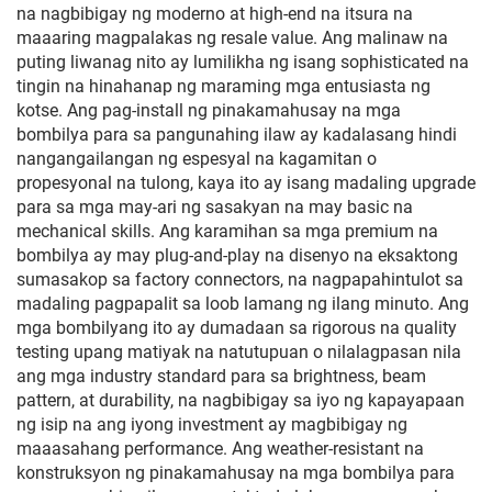
na nagbibigay ng moderno at high-end na itsura na
maaaring magpalakas ng resale value. Ang malinaw na
puting liwanag nito ay lumilikha ng isang sophisticated na
tingin na hinahanap ng maraming mga entusiasta ng
kotse. Ang pag-install ng pinakamahusay na mga
bombilya para sa pangunahing ilaw ay kadalasang hindi
nangangailangan ng espesyal na kagamitan o
propesyonal na tulong, kaya ito ay isang madaling upgrade
para sa mga may-ari ng sasakyan na may basic na
mechanical skills. Ang karamihan sa mga premium na
bombilya ay may plug-and-play na disenyo na eksaktong
sumasakop sa factory connectors, na nagpapahintulot sa
madaling pagpapalit sa loob lamang ng ilang minuto. Ang
mga bombilyang ito ay dumadaan sa rigorous na quality
testing upang matiyak na natutupuan o nilalagpasan nila
ang mga industry standard para sa brightness, beam
pattern, at durability, na nagbibigay sa iyo ng kapayapaan
ng isip na ang iyong investment ay magbibigay ng
maaasahang performance. Ang weather-resistant na
konstruksyon ng pinakamahusay na mga bombilya para