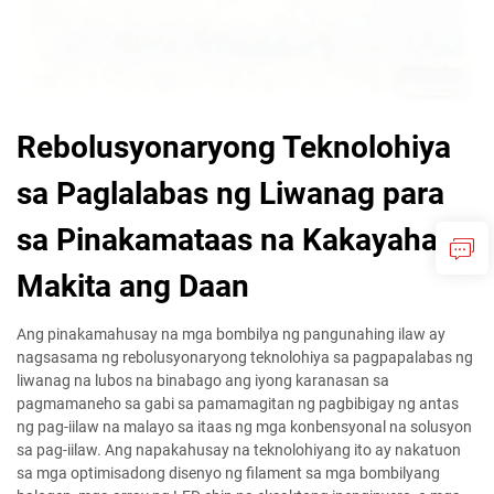
Rebolusyonaryong Teknolohiya
sa Paglalabas ng Liwanag para
sa Pinakamataas na Kakayahang
Makita ang Daan
Ang pinakamahusay na mga bombilya ng pangunahing ilaw ay
nagsasama ng rebolusyonaryong teknolohiya sa pagpapalabas ng
liwanag na lubos na binabago ang iyong karanasan sa
pagmamaneho sa gabi sa pamamagitan ng pagbibigay ng antas
ng pag-iilaw na malayo sa itaas ng mga konbensyonal na solusyon
sa pag-iilaw. Ang napakahusay na teknolohiyang ito ay nakatuon
sa mga optimisadong disenyo ng filament sa mga bombilyang