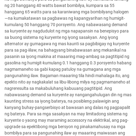
ng 20 hanggang 40 watts bawat bombilya, kumpara sa 55
hanggang 65 watts para sa karaniwang mga bombilyang halogen
—na kumakatawan sa pagbawas ng kapangyarihan ng humigit-
kumulang 50 hanggang 70 porsyento. Ang nabawasang demand
sa kuryente ay nagdudulot ng mga napapansin na benepisyo para
sa buong sistema ng kuryente ng iyong sasakyan. Ang iyong
alternator ay gumagawa ng mas kaunti sa pagbibigay ng kuryente
para sa pag-iilaw, na bahagyang binabawasan ang mekanikal na
pasanin sa iyong makina at maaaring mag-ambag sa pagtitipid ng
gasolina ng humigit-kumulang 0.1 hanggang 0.3 porsyento habang
nagmamaneho sa gabi kapag patuloy na gumagana ang mga
pangunahing ilaw. Bagaman maaaring tila hindi mahalaga ito, ang
epekto nito ay nagkakalat sa libu-libong milya ng pagmamaneho at
nagreresulta sa makabuluhang kabuuang pagtitipid. Ang
nabawasang demand sa kuryente ay nangangahulugan din ng mas
kaunting stress sa iyong baterya, na posibleng palawigin ang
kanyang buhay-pangserbisyo at bawasan ang dalas ng pagpapalit
ng baterya. Para sa mga sasakyan na may limitadong sistema ng
kuryente o yaong may maraming accessory na elektrikal, ang pag-
upgrade sa epektibong mga bersyon ng pinakamahusay na mga
bombilya para sa pangunahing ilaw ay maaaring maiwasan ang