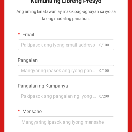
Kumuha ng Libreng Presyo
Ang aming kinatawan ay makikipag-ugnayan sa iyo sa
lalong madaling panahon.
Email
0/100
Pangalan
0/100
Pangalan ng Kumpanya
0/200
Mensahe