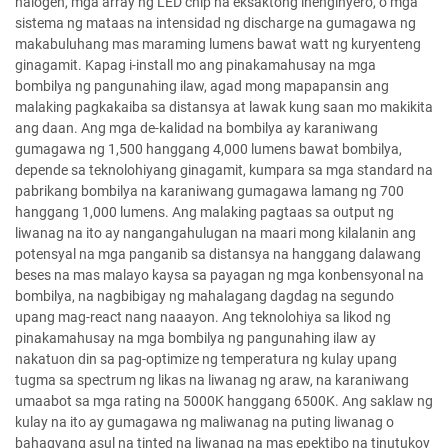
halogen, mga array ng LED chip na eksaktong inenginyero, o mga
sistema ng mataas na intensidad ng discharge na gumagawa ng
makabuluhang mas maraming lumens bawat watt ng kuryenteng
ginagamit. Kapag i-install mo ang pinakamahusay na mga
bombilya ng pangunahing ilaw, agad mong mapapansin ang
malaking pagkakaiba sa distansya at lawak kung saan mo makikita
ang daan. Ang mga de-kalidad na bombilya ay karaniwang
gumagawa ng 1,500 hanggang 4,000 lumens bawat bombilya,
depende sa teknolohiyang ginagamit, kumpara sa mga standard na
pabrikang bombilya na karaniwang gumagawa lamang ng 700
hanggang 1,000 lumens. Ang malaking pagtaas sa output ng
liwanag na ito ay nangangahulugan na maari mong kilalanin ang
potensyal na mga panganib sa distansya na hanggang dalawang
beses na mas malayo kaysa sa payagan ng mga konbensyonal na
bombilya, na nagbibigay ng mahalagang dagdag na segundo
upang mag-react nang naaayon. Ang teknolohiya sa likod ng
pinakamahusay na mga bombilya ng pangunahing ilaw ay
nakatuon din sa pag-optimize ng temperatura ng kulay upang
tugma sa spectrum ng likas na liwanag ng araw, na karaniwang
umaabot sa mga rating na 5000K hanggang 6500K. Ang saklaw ng
kulay na ito ay gumagawa ng maliwanag na puting liwanag o
bahagyang asul na tinted na liwanag na mas epektibo na tinutukoy