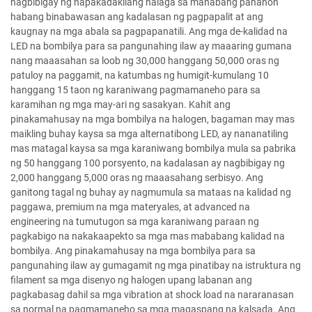
nagbibigay ng napakadakilang halaga sa mahabang panahon
habang binabawasan ang kadalasan ng pagpapalit at ang
kaugnay na mga abala sa pagpapanatili. Ang mga de-kalidad na
LED na bombilya para sa pangunahing ilaw ay maaaring gumana
nang maaasahan sa loob ng 30,000 hanggang 50,000 oras ng
patuloy na paggamit, na katumbas ng humigit-kumulang 10
hanggang 15 taon ng karaniwang pagmamaneho para sa
karamihan ng mga may-ari ng sasakyan. Kahit ang
pinakamahusay na mga bombilya na halogen, bagaman may mas
maikling buhay kaysa sa mga alternatibong LED, ay nananatiling
mas matagal kaysa sa mga karaniwang bombilya mula sa pabrika
ng 50 hanggang 100 porsyento, na kadalasan ay nagbibigay ng
2,000 hanggang 5,000 oras ng maaasahang serbisyo. Ang
ganitong tagal ng buhay ay nagmumula sa mataas na kalidad ng
paggawa, premium na mga materyales, at advanced na
engineering na tumutugon sa mga karaniwang paraan ng
pagkabigo na nakakaapekto sa mga mas mababang kalidad na
bombilya. Ang pinakamahusay na mga bombilya para sa
pangunahing ilaw ay gumagamit ng mga pinatibay na istruktura ng
filament sa mga disenyo ng halogen upang labanan ang
pagkabasag dahil sa mga vibration at shock load na nararanasan
sa normal na pagmamaneho sa mga magaspang na kalsada. Ang