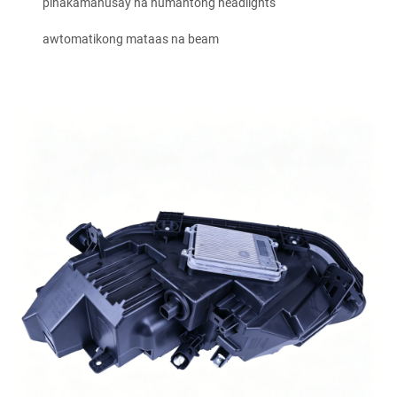
pinakamahusay na humantong headlights
awtomatikong mataas na beam