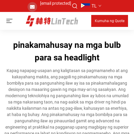
[email protected]
TL
Kumuha ng Quote
pinakamahusay na mga bulb
para sa headlight
Kapag napapag-usapan ang kaligtasan sa pagmamaneho at ang
kakayahang makita, ang pagpili ng pinakamahusay na mga
bombilya para sa pangunahing ilaw ay isa sa pinakamahalagang
desisyon na maaaring gawin ng mga may-ari ng sasakyan. Ang
modernong teknolohiya ng pangunahing ilaw ay lubos na umunlad
sa mga nakaraang taon, na nag-aalok sa mga driver ng hindi pa
nakikita kailanman na antas ng pag-iilaw, kahusayan sa enerhiya,
at haba ng buhay. Ang pinakamahusay na mga bombilya para sa
pangunahing ilaw ay pinauunlad gamit ang advanced na
engineering at praktikal na pagganap upang magbigay ng superior
na performance sa lahat ng kondisyon ng pagmamaneho. Ang mga