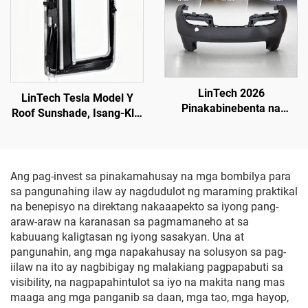
LinTech 2026
LinTech Tesla Model Y
Pinakabinebenta na
Roof Sunshade, Isang-Klik
Pabalik na Bumper mula
na Kontrol sa Boses,
sa Pabrika para sa Tesla
Proteksyon Laban sa Sila
Model 3 (Refreshed), OE
at UV
1582571-SC-C
Ang pag-invest sa pinakamahusay na mga bombilya para
sa pangunahing ilaw ay nagdudulot ng maraming praktikal
na benepisyo na direktang nakaaapekto sa iyong pang-
araw-araw na karanasan sa pagmamaneho at sa
kabuuang kaligtasan ng iyong sasakyan. Una at
pangunahin, ang mga napakahusay na solusyon sa pag-
iilaw na ito ay nagbibigay ng malakiang pagpapabuti sa
visibility, na nagpapahintulot sa iyo na makita nang mas
maaga ang mga panganib sa daan, mga tao, mga hayop,