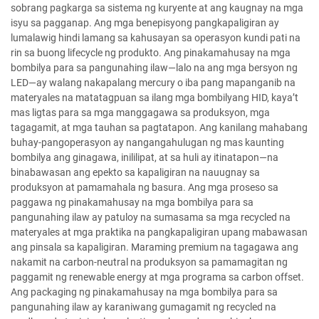
sobrang pagkarga sa sistema ng kuryente at ang kaugnay na mga
isyu sa pagganap. Ang mga benepisyong pangkapaligiran ay
lumalawig hindi lamang sa kahusayan sa operasyon kundi pati na
rin sa buong lifecycle ng produkto. Ang pinakamahusay na mga
bombilya para sa pangunahing ilaw—lalo na ang mga bersyon ng
LED—ay walang nakapalang mercury o iba pang mapanganib na
materyales na matatagpuan sa ilang mga bombilyang HID, kaya’t
mas ligtas para sa mga manggagawa sa produksyon, mga
tagagamit, at mga tauhan sa pagtatapon. Ang kanilang mahabang
buhay-pangoperasyon ay nangangahulugan ng mas kaunting
bombilya ang ginagawa, inililipat, at sa huli ay itinatapon—na
binabawasan ang epekto sa kapaligiran na nauugnay sa
produksyon at pamamahala ng basura. Ang mga proseso sa
paggawa ng pinakamahusay na mga bombilya para sa
pangunahing ilaw ay patuloy na sumasama sa mga recycled na
materyales at mga praktika na pangkapaligiran upang mabawasan
ang pinsala sa kapaligiran. Maraming premium na tagagawa ang
nakamit na carbon-neutral na produksyon sa pamamagitan ng
paggamit ng renewable energy at mga programa sa carbon offset.
Ang packaging ng pinakamahusay na mga bombilya para sa
pangunahing ilaw ay karaniwang gumagamit ng recycled na