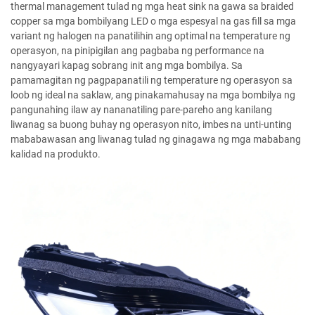
thermal management tulad ng mga heat sink na gawa sa braided
copper sa mga bombilyang LED o mga espesyal na gas fill sa mga
variant ng halogen na panatilihin ang optimal na temperature ng
operasyon, na pinipigilan ang pagbaba ng performance na
nangyayari kapag sobrang init ang mga bombilya. Sa
pamamagitan ng pagpapanatili ng temperature ng operasyon sa
loob ng ideal na saklaw, ang pinakamahusay na mga bombilya ng
pangunahing ilaw ay nananatiling pare-pareho ang kanilang
liwanag sa buong buhay ng operasyon nito, imbes na unti-unting
mababawasan ang liwanag tulad ng ginagawa ng mga mababang
kalidad na produkto.