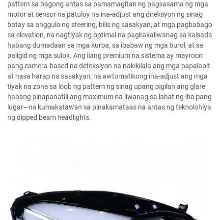
pattern sa bagong antas sa pamamagitan ng pagsasama ng mga
motor at sensor na patuloy na ina-adjust ang direksyon ng sinag
batay sa anggulo ng steering, bilis ng sasakyan, at mga pagbabago
sa elevation, na nagtiyak ng optimal na pagkakaliwanag sa kalsada
habang dumadaan sa mga kurba, sa ibabaw ng mga burol, at sa
paligid ng mga sulok. Ang ilang premium na sistema ay mayroon
pang camera-based na deteksiyon na nakikilala ang mga papalapit
at nasa harap na sasakyan, na awtomatikong ina-adjust ang mga
tiyak na zona sa loob ng pattern ng sinag upang pigilan ang glare
habang pinapanatili ang maximum na liwanag sa lahat ng iba pang
lugar—na kumakatawan sa pinakamataas na antas ng teknolohiya
ng dipped beam headlights.