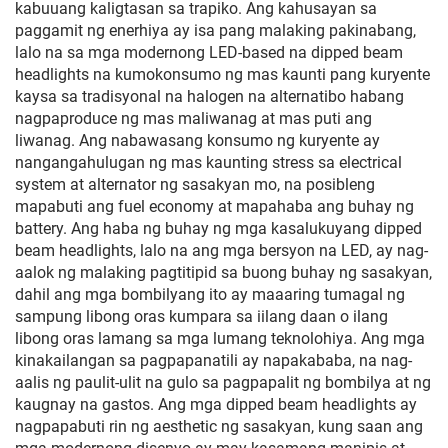
kabuuang kaligtasan sa trapiko. Ang kahusayan sa
paggamit ng enerhiya ay isa pang malaking pakinabang,
lalo na sa mga modernong LED-based na dipped beam
headlights na kumokonsumo ng mas kaunti pang kuryente
kaysa sa tradisyonal na halogen na alternatibo habang
nagpaproduce ng mas maliwanag at mas puti ang
liwanag. Ang nabawasang konsumo ng kuryente ay
nangangahulugan ng mas kaunting stress sa electrical
system at alternator ng sasakyan mo, na posibleng
mapabuti ang fuel economy at mapahaba ang buhay ng
battery. Ang haba ng buhay ng mga kasalukuyang dipped
beam headlights, lalo na ang mga bersyon na LED, ay nag-
aalok ng malaking pagtitipid sa buong buhay ng sasakyan,
dahil ang mga bombilyang ito ay maaaring tumagal ng
sampung libong oras kumpara sa iilang daan o ilang
libong oras lamang sa mga lumang teknolohiya. Ang mga
kinakailangan sa pagpapanatili ay napakababa, na nag-
aalis ng paulit-ulit na gulo sa pagpapalit ng bombilya at ng
kaugnay na gastos. Ang mga dipped beam headlights ay
nagpapabuti rin ng aesthetic ng sasakyan, kung saan ang