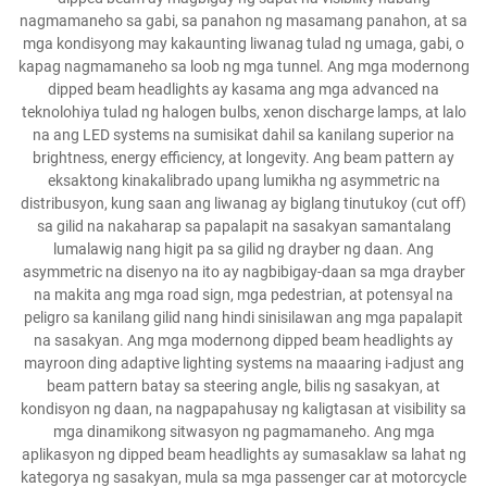
nagmamaneho sa gabi, sa panahon ng masamang panahon, at sa
mga kondisyong may kakaunting liwanag tulad ng umaga, gabi, o
kapag nagmamaneho sa loob ng mga tunnel. Ang mga modernong
dipped beam headlights ay kasama ang mga advanced na
teknolohiya tulad ng halogen bulbs, xenon discharge lamps, at lalo
na ang LED systems na sumisikat dahil sa kanilang superior na
brightness, energy efficiency, at longevity. Ang beam pattern ay
eksaktong kinakalibrado upang lumikha ng asymmetric na
distribusyon, kung saan ang liwanag ay biglang tinutukoy (cut off)
sa gilid na nakaharap sa papalapit na sasakyan samantalang
lumalawig nang higit pa sa gilid ng drayber ng daan. Ang
asymmetric na disenyo na ito ay nagbibigay-daan sa mga drayber
na makita ang mga road sign, mga pedestrian, at potensyal na
peligro sa kanilang gilid nang hindi sinisilawan ang mga papalapit
na sasakyan. Ang mga modernong dipped beam headlights ay
mayroon ding adaptive lighting systems na maaaring i-adjust ang
beam pattern batay sa steering angle, bilis ng sasakyan, at
kondisyon ng daan, na nagpapahusay ng kaligtasan at visibility sa
mga dinamikong sitwasyon ng pagmamaneho. Ang mga
aplikasyon ng dipped beam headlights ay sumasaklaw sa lahat ng
kategorya ng sasakyan, mula sa mga passenger car at motorcycle