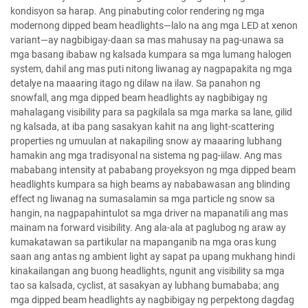
kondisyon sa harap. Ang pinabuting color rendering ng mga
modernong dipped beam headlights—lalo na ang mga LED at xenon
variant—ay nagbibigay-daan sa mas mahusay na pag-unawa sa
mga basang ibabaw ng kalsada kumpara sa mga lumang halogen
system, dahil ang mas puti nitong liwanag ay nagpapakita ng mga
detalye na maaaring itago ng dilaw na ilaw. Sa panahon ng
snowfall, ang mga dipped beam headlights ay nagbibigay ng
mahalagang visibility para sa pagkilala sa mga marka sa lane, gilid
ng kalsada, at iba pang sasakyan kahit na ang light-scattering
properties ng umuulan at nakapiling snow ay maaaring lubhang
hamakin ang mga tradisyonal na sistema ng pag-iilaw. Ang mas
mababang intensity at pababang proyeksyon ng mga dipped beam
headlights kumpara sa high beams ay nababawasan ang blinding
effect ng liwanag na sumasalamin sa mga particle ng snow sa
hangin, na nagpapahintulot sa mga driver na mapanatili ang mas
mainam na forward visibility. Ang ala-ala at paglubog ng araw ay
kumakatawan sa partikular na mapanganib na mga oras kung
saan ang antas ng ambient light ay sapat pa upang mukhang hindi
kinakailangan ang buong headlights, ngunit ang visibility sa mga
tao sa kalsada, cyclist, at sasakyan ay lubhang bumababa; ang
mga dipped beam headlights ay nagbibigay ng perpektong dagdag