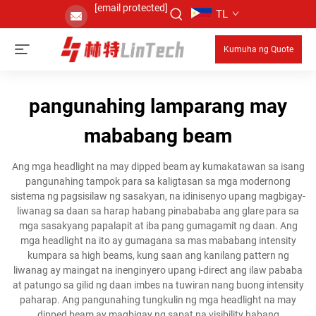
[email protected]
TL
Kumuha ng Quote
pangunahing lamparang may
mababang beam
Ang mga headlight na may dipped beam ay kumakatawan sa isang
pangunahing tampok para sa kaligtasan sa mga modernong
sistema ng pagsisilaw ng sasakyan, na idinisenyo upang magbigay-
liwanag sa daan sa harap habang pinabababa ang glare para sa
mga sasakyang papalapit at iba pang gumagamit ng daan. Ang
mga headlight na ito ay gumagana sa mas mababang intensity
kumpara sa high beams, kung saan ang kanilang pattern ng
liwanag ay maingat na inenginyero upang i-direct ang ilaw pababa
at patungo sa gilid ng daan imbes na tuwiran nang buong intensity
paharap. Ang pangunahing tungkulin ng mga headlight na may
dipped beam ay magbigay ng sapat na visibility habang