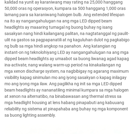
kalidad na yunit ay karaniwang may rating na 25,000 hanggang
50,000 oras ng operasyon, kumpara sa 500 hanggang 1,000 oras
lamang para sa karaniwang halogen bulb. Ang extended lifespan
na ito ay nangangahulugan na ang mga LED dipped beam
headlights ay maaaring tumagal ng buong buhay ng isang
sasakyan nang hindi kailangang palitan, na nagtatanggal ng paulit-
ulit na gastos sa pagpapanatili at ng kaguluhan dulot ng pagkabigo
ng bulb sa mga hindi angkop na panahon. Ang katangian ng
instant-on ng teknolohiyang LED ay nangangahulugan na ang mga
dipped beam headlights ay umaabot sa buong liwanag agad kapag
ina-activate, nang walang warm-up period na kinakailangan ng
mga xenon discharge system, na nagbibigay ng agarang maximum
visibility kapag sinimulan mo ang iyong sasakyan o kapag inilagay
mo ang iyong mga ilaw. Ang paglikha ng init sa mga LED dipped
beam headlights ay nananatiling minimal kumpara sa mga halogen
at xenon na alternatibo, na binabawasan ang thermal stress sa
mga headlight housing at lens habang pinapabuti ang kabuuang
reliability ng sistema at pinapahaba ang buhay ng mga komponent
sa buong lighting assembly.