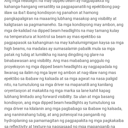
Ang mga headlight na may dipped beam ay nagpapakita ng
kahanga-hangang versatility sa pagpapanatili ng epektibong pag-
iilaw sa iba't ibang kondisyon ng panahon at hamong
pangkapaligiran na maaaring lubhang masakop ang visibility at
kaligtasan sa pagmamaneho. Sa mga kondisyong may ambon, ang
mga de-kalidad na dipped beam headlights na may tamang kulay
na temperatura at kontrol sa beam ay mas epektibo sa
pagpapasok sa kahanginan na may kahalumigmigan kaysa sa mga
high beams, na madalas ay sumasalamin pabalik mula sa mga
patak ng tubig at lumilikha ng isang dingding ng glare na
binabawasan ang visibility. Ang mas mababang anggulo ng
proyeksyon ng mga dipped beam headlights ay nagpapadala ng
liwanag sa ilalim ng mga layer ng ambon at nag-iilaw nang mas
epektibo sa ibabaw ng kalsada at sa mga agwat na nasa paligid
nito, na tumutulong sa mga driver na mapanatili ang kanilang
oryentasyon at makakita ng mga marka sa lane kahit kapag
lubhang limitado ang forward visibility. Sa ulan at mga basang
kondisyon, ang mga dipped beam headlights ay tumutulong sa
mga driver na kilalanin ang mga pagbabago sa ibabaw ng kalsada,
ang naninirahang tubig, at ang potensyal na panganib ng
hydroplaning sa pamamagitan ng pagpapakita ng mga pagkakaiba
sa reflectivity at texture na nagsasaad ng mga mapanganib na