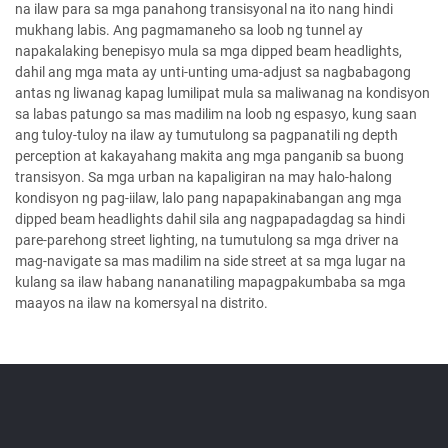
na ilaw para sa mga panahong transisyonal na ito nang hindi
mukhang labis. Ang pagmamaneho sa loob ng tunnel ay
napakalaking benepisyo mula sa mga dipped beam headlights,
dahil ang mga mata ay unti-unting uma-adjust sa nagbabagong
antas ng liwanag kapag lumilipat mula sa maliwanag na kondisyon
sa labas patungo sa mas madilim na loob ng espasyo, kung saan
ang tuloy-tuloy na ilaw ay tumutulong sa pagpanatili ng depth
perception at kakayahang makita ang mga panganib sa buong
transisyon. Sa mga urban na kapaligiran na may halo-halong
kondisyon ng pag-iilaw, lalo pang napapakinabangan ang mga
dipped beam headlights dahil sila ang nagpapadagdag sa hindi
pare-parehong street lighting, na tumutulong sa mga driver na
mag-navigate sa mas madilim na side street at sa mga lugar na
kulang sa ilaw habang nananatiling mapagpakumbaba sa mga
maayos na ilaw na komersyal na distrito.