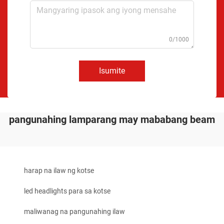
0/1000
Isumite
pangunahing lamparang may mababang beam
harap na ilaw ng kotse
led headlights para sa kotse
maliwanag na pangunahing ilaw