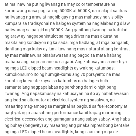
at malinaw na puting liwanag na may color temperature na
karaniwang nasa pagitan ng 5000K at 6000K, na malapit sa likas
na liwanag ng araw at nagbibigay ng mas mahusay na visibility
kumpara sa tradisyonal na halogen system na naglalabas ng dilaw
na liwanag sa paligid ng 3000K. Ang ganitong liwanag na katulad
ng araw ay nagpapahintulot sa mga driver na mas akurat na
makita ang kondisyon ng kalsada, mga hadlang, at mga panganib,
dahil ang mga kulay ay lumilitaw nang mas natural at ang kontrast
ay mas malinaw, na binabawasan ang pagod sa mata habang
mahaba ang pagmamaneho sa gabi. Ang kahusayan sa enerhiya
ng mga LED dipped beam headlights ay walang katumbas:
kumokonsumo ito ng humigit-kumulang 70 porsyento na mas
kaunti ng kuryente kaysa sa katumbas na halogen bulb
samantalang nagpapalabas ng parehong dami o higit pang
liwanag. Ang napakahusay na kahusayan na ito ay nababawasan
ang load sa alternator at electrical system ng sasakyan, na
maaaring mag-ambag sa marginal na pagbuti sa fuel economy at
nagtiyak ng maaasahang performance kahit kapag maraming
electrical accessories ang gumagana nang sabay-sabay. Ang haba
ng buhay (longevity) ay maaaring ang pinakaimpresibong bentahe
ng mga LED dipped beam headlights, kung saan ang mga de-