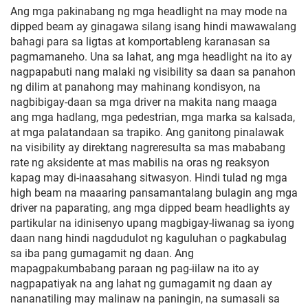
Ang mga pakinabang ng mga headlight na may mode na
dipped beam ay ginagawa silang isang hindi mawawalang
bahagi para sa ligtas at komportableng karanasan sa
pagmamaneho. Una sa lahat, ang mga headlight na ito ay
nagpapabuti nang malaki ng visibility sa daan sa panahon
ng dilim at panahong may mahinang kondisyon, na
nagbibigay-daan sa mga driver na makita nang maaga
ang mga hadlang, mga pedestrian, mga marka sa kalsada,
at mga palatandaan sa trapiko. Ang ganitong pinalawak
na visibility ay direktang nagreresulta sa mas mababang
rate ng aksidente at mas mabilis na oras ng reaksyon
kapag may di-inaasahang sitwasyon. Hindi tulad ng mga
high beam na maaaring pansamantalang bulagin ang mga
driver na paparating, ang mga dipped beam headlights ay
partikular na idinisenyo upang magbigay-liwanag sa iyong
daan nang hindi nagdudulot ng kaguluhan o pagkabulag
sa iba pang gumagamit ng daan. Ang
mapagpakumbabang paraan ng pag-iilaw na ito ay
nagpapatiyak na ang lahat ng gumagamit ng daan ay
nananatiling may malinaw na paningin, na sumasali sa