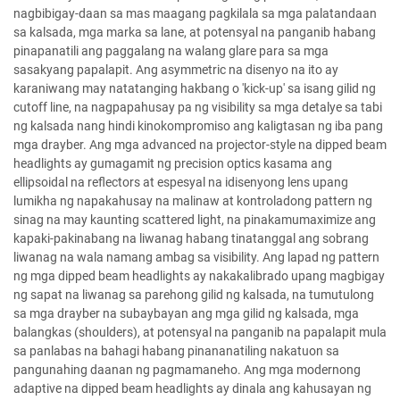
nagbibigay-daan sa mas maagang pagkilala sa mga palatandaan
sa kalsada, mga marka sa lane, at potensyal na panganib habang
pinapanatili ang paggalang na walang glare para sa mga
sasakyang papalapit. Ang asymmetric na disenyo na ito ay
karaniwang may natatanging hakbang o 'kick-up' sa isang gilid ng
cutoff line, na nagpapahusay pa ng visibility sa mga detalye sa tabi
ng kalsada nang hindi kinokompromiso ang kaligtasan ng iba pang
mga drayber. Ang mga advanced na projector-style na dipped beam
headlights ay gumagamit ng precision optics kasama ang
ellipsoidal na reflectors at espesyal na idisenyong lens upang
lumikha ng napakahusay na malinaw at kontroladong pattern ng
sinag na may kaunting scattered light, na pinakamumaximize ang
kapaki-pakinabang na liwanag habang tinatanggal ang sobrang
liwanag na wala namang ambag sa visibility. Ang lapad ng pattern
ng mga dipped beam headlights ay nakakalibrado upang magbigay
ng sapat na liwanag sa parehong gilid ng kalsada, na tumutulong
sa mga drayber na subaybayan ang mga gilid ng kalsada, mga
balangkas (shoulders), at potensyal na panganib na papalapit mula
sa panlabas na bahagi habang pinananatiling nakatuon sa
pangunahing daanan ng pagmamaneho. Ang mga modernong
adaptive na dipped beam headlights ay dinala ang kahusayan ng