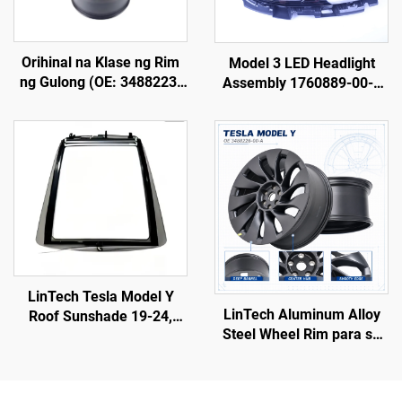
Orihinal na Klase ng Rim
Model 3 LED Headlight
ng Gulong (OE: 3488223-
Assembly 1760889-00-F
00-A) para sa Model Y,
LinTech
Ginawa mula sa Aluminum
Alloy na Pinagpalo,
Mataas na Presisyon,
Katugma sa Orihinal na
Lug Nuts at Sistema ng
Preno, Para sa Palitan at
Pag-customize
LinTech Tesla Model Y
LinTech Aluminum Alloy
Roof Sunshade 19-24,
Steel Wheel Rim para sa
Isang-Klik na Kontrol sa
Model Y 3488226-00-A
Boses, Proteksyon Laban
sa Sila at UV