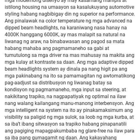
mga modernong disenyo ay may kasamang manipis at
istilong housing na umaayon sa kasalukuyang automotive
styling habang nagbibigay din ng superior na performance.
Ang pinalawak na color temperature ng mga advanced na
dipped beam headlights, na karaniwang nasa hanay na
4000K hanggang 6000K, ay mas malapit sa natural na
liwanag ng araw, na binabawasan ang pagod sa mata
habang mahaba ang pagmamaneho sa gabi at
tumutulong sa mga driver na mas mahusay na makita ang
mga kulay at kontraste sa daan. Ang mga adaptive dipped
beam headlights system ay dinala pa nang higit pa ang
mga pakinabang na ito sa pamamagitan ng awtomatikong
pag-aadjust sa distribusyon ng liwanag batay sa
kondisyon ng pagmamaneho, mga input sa steering, at
nakikitang trapiko, na nagpapatiyak ng optimal na ilaw
nang walang kailangang manu-manong interbensyon. Ang
mga intelligent na system na ito ay pinakamaksimum ang
visibility sa paligid ng mga sulok, sa loob ng mga kurba, at
sa iba’t ibang sitwasyon sa trapiko habang pinapanatili
ang pagiging mapagpakumbaba ng glare-free na ilaw para
sa iba pang gumagamit ng daan. Ang kakayahang