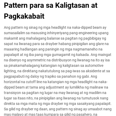
Pattern para sa Kaligtasan at
Pagkakabait
Ang pattern ng sinag ng mga headlight na naka-dipped beam ay
sumasailalim sa masusing inhinyeriyang pang-engineering upang
makamit ang mahalagang balanse sa pagitan ng pagbibigay ng
sapat na liwanag para sa drayber habang pinipigilan ang glare na
maaaring hadlangan ang paningin ng mga nagmamaneho na
papalapit at ng iba pang mga gumagamit ng kalsada. Ang maingat
na disenyo ng asymmetric na distribusyon ng liwanag na ito ay isa
sa pinakamahalagang katangian ng kaligtasan sa automotive
lighting, na direktang nakatutulong sa pag-iwas sa aksidente at sa
pagpapabuti ng daloy ng trapiko sa panahon ng gabi. Ang
horizontal na cutoff line na katangian ng mga headlight na naka-
dipped beam at tama ang adjustment ay lumilikha ng malinaw na
transisyon sa pagitan ng lugar na may liwanag at ng madilim na
lugar sa itaas nito, na pinipigilan ang liwanag na tumutusok nang
direkta sa mga mata ng mga drayber ng mga sasakyang papalapit.
Sa gilid ng drayber ng daan, ang pattern ng sinag ay umaabot nang
mas malayo at mas taas kumpara sa gilid ng pasahero, na