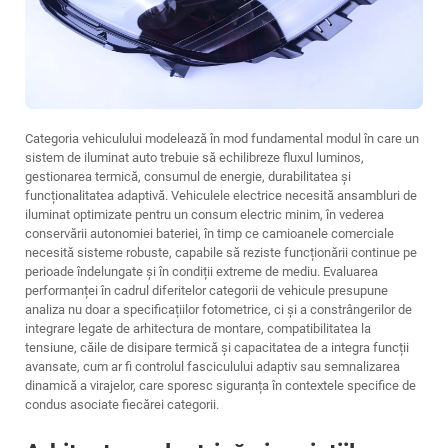
Categoria vehiculului modelează în mod fundamental modul în care un
sistem de iluminat auto trebuie să echilibreze fluxul luminos,
gestionarea termică, consumul de energie, durabilitatea și
funcționalitatea adaptivă. Vehiculele electrice necesită ansambluri de
iluminat optimizate pentru un consum electric minim, în vederea
conservării autonomiei bateriei, în timp ce camioanele comerciale
necesită sisteme robuste, capabile să reziste funcționării continue pe
perioade îndelungate și în condiții extreme de mediu. Evaluarea
performanței în cadrul diferitelor categorii de vehicule presupune
analiza nu doar a specificațiilor fotometrice, ci și a constrângerilor de
integrare legate de arhitectura de montare, compatibilitatea la
tensiune, căile de disipare termică și capacitatea de a integra funcții
avansate, cum ar fi controlul fasciculului adaptiv sau semnalizarea
dinamică a virajelor, care sporesc siguranța în contextele specifice de
condus asociate fiecărei categorii.