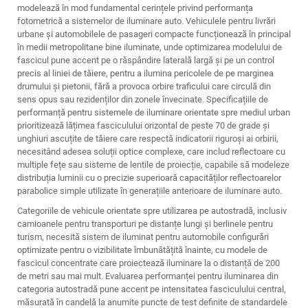
modelează în mod fundamental cerințele privind performanța
fotometrică a sistemelor de iluminare auto. Vehiculele pentru livrări
urbane și automobilele de pasageri compacte funcționează în principal
în medii metropolitane bine iluminate, unde optimizarea modelului de
fascicul pune accent pe o răspândire laterală largă și pe un control
precis al liniei de tăiere, pentru a ilumina pericolele de pe marginea
drumului și pietonii, fără a provoca orbire traficului care circulă din
sens opus sau rezidenților din zonele învecinate. Specificațiile de
performanță pentru sistemele de iluminare orientate spre mediul urban
prioritizează lățimea fasciculului orizontal de peste 70 de grade și
unghiuri ascuțite de tăiere care respectă indicatorii riguroși ai orbirii,
necesitând adesea soluții optice complexe, care includ reflectoare cu
multiple fețe sau sisteme de lentile de proiecție, capabile să modeleze
distribuția luminii cu o precizie superioară capacităților reflectoarelor
parabolice simple utilizate în generațiile anterioare de iluminare auto.
Categoriile de vehicule orientate spre utilizarea pe autostradă, inclusiv
camioanele pentru transporturi pe distanțe lungi și berlinele pentru
turism, necesită
sistem de iluminat pentru automobile
configurări
optimizate pentru o vizibilitate îmbunătățită înainte, cu modele de
fascicul concentrate care proiectează iluminare la o distanță de 200
de metri sau mai mult. Evaluarea performanței pentru iluminarea din
categoria autostradă pune accent pe intensitatea fasciculului central,
măsurată în candelă la anumite puncte de test definite de standardele