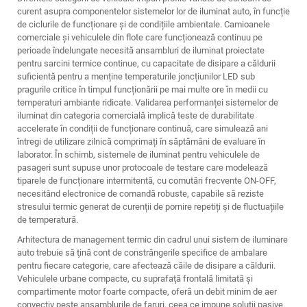
curent asupra componentelor sistemelor lor de iluminat auto, în funcție
de ciclurile de funcționare și de condițiile ambientale. Camioanele
comerciale și vehiculele din flote care funcționează continuu pe
perioade îndelungate necesită ansambluri de iluminat proiectate
pentru sarcini termice continue, cu capacitate de disipare a căldurii
suficientă pentru a menține temperaturile joncțiunilor LED sub
pragurile critice în timpul funcționării pe mai multe ore în medii cu
temperaturi ambiante ridicate. Validarea performanței sistemelor de
iluminat din categoria comercială implică teste de durabilitate
accelerate în condiții de funcționare continuă, care simulează ani
întregi de utilizare zilnică comprimați în săptămâni de evaluare în
laborator. În schimb, sistemele de iluminat pentru vehiculele de
pasageri sunt supuse unor protocoale de testare care modelează
tiparele de funcționare intermitentă, cu comutări frecvente ON-OFF,
necesitând electronice de comandă robuste, capabile să reziste
stresului termic generat de curenții de pornire repetiți și de fluctuațiile
de temperatură.
Arhitectura de management termic din cadrul unui sistem de iluminare
auto trebuie să ţină cont de constrângerile specifice de ambalare
pentru fiecare categorie, care afectează căile de disipare a căldurii.
Vehiculele urbane compacte, cu suprafaţă frontală limitată şi
compartimente motor foarte compacte, oferă un debit minim de aer
convectiv peste ansamblurile de faruri, ceea ce impune soluţii pasive