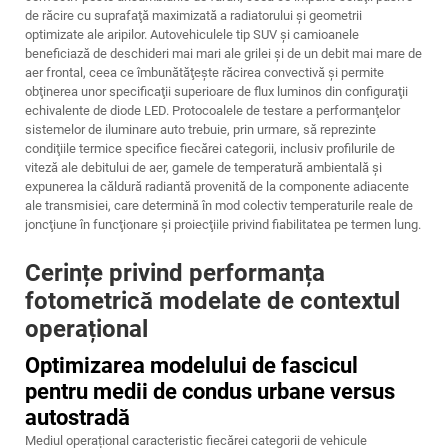
de răcire cu suprafaţă maximizată a radiatorului şi geometrii
optimizate ale aripilor. Autovehiculele tip SUV şi camioanele
beneficiază de deschideri mai mari ale grilei şi de un debit mai mare de
aer frontal, ceea ce îmbunătăţeşte răcirea convectivă şi permite
obţinerea unor specificaţii superioare de flux luminos din configuraţii
echivalente de diode LED. Protocoalele de testare a performanţelor
sistemelor de iluminare auto trebuie, prin urmare, să reprezinte
condiţiile termice specifice fiecărei categorii, inclusiv profilurile de
viteză ale debitului de aer, gamele de temperatură ambientală şi
expunerea la căldură radiantă provenită de la componente adiacente
ale transmisiei, care determină în mod colectiv temperaturile reale de
joncţiune în funcţionare şi proiecţiile privind fiabilitatea pe termen lung.
Cerințe privind performanța
fotometrică modelate de contextul
operațional
Optimizarea modelului de fascicul
pentru medii de condus urbane versus
autostradă
Mediul operațional caracteristic fiecărei categorii de vehicule