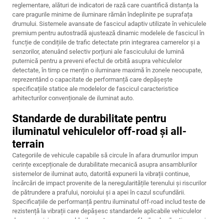
reglementare, alături de indicatori de rază care cuantifică distanța la
care pragurile minime de iluminare rămân îndeplinite pe suprafața
drumului. Sistemele avansate de fascicul adaptiv utilizate în vehiculele
premium pentru autostradă ajustează dinamic modelele de fascicul în
funcție de condițiile de trafic detectate prin integrarea camerelor și a
senzorilor, atenuând selectiv porțiuni ale fasciculului de lumină
puternică pentru a preveni efectul de orbită asupra vehiculelor
detectate, în timp ce mențin o iluminare maximă în zonele neocupate,
reprezentând o capacitate de performanță care depășește
specificațiile statice ale modelelor de fascicul caracteristice
arhitecturilor convenționale de iluminat auto.
Standarde de durabilitate pentru
iluminatul vehiculelor off-road și all-
terrain
Categoriile de vehicule capabile să circule în afara drumurilor impun
cerințe excepționale de durabilitate mecanică asupra ansamblurilor
sistemelor de iluminat auto, datorită expunerii la vibrații continue,
încărcări de impact provenite de la neregularitățile terenului și riscurilor
de pătrundere a prafului, noroiului și a apei în cazul scufundării.
Specificațiile de performanță pentru iluminatul off-road includ teste de
rezistență la vibrații care depășesc standardele aplicabile vehiculelor