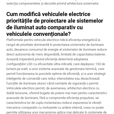
selecția componentelor și deciziile privind arhitectura sistemelor.
Cum modifică vehiculele electrice
prioritățile de proiectare ale sistemelor
de iluminat auto comparativ cu
vehiculele convenționale?
Platformele pentru vehicule electrice ridică eficiența energetică la
rangul de prioritate dominantă în proiectarea sistemelor de iluminare
auto, deoarece consumul de energie al sistemelor de iluminare reduce
direct autonomia de mers disponibilă, limitată de capacitatea bateriei.
Această imperativă privind eficiența determină adoptarea
configurațiilor LED cu eficacitate ultra-ridicată, care depășesc 150 de
lumeni pe watt, a unor sisteme avansate de gestionare termică, care
permit funcționarea la punctele optime de eficiență, și a unor strategii
inteligente de comandă care reduc intensitatea sau dezactivează
funcțiile de iluminare atunci când cerințele de siguranță o permit.
Vehiculele electrice permit, de asemenea, arhitecturi electrice cu
dublă tensiune, oferind bugete de putere mai mari pentru caracteristici
avansate de iluminare, fără a compromite eficiența propulsiei, iar
caracteristica lor de cuplu instantaneu reduce expunerea la vibrații
mecanice comparativ cu motoarele cu ardere internă, ceea ce poate
permite utilizarea unor mecanisme optice mai delicate în sistemele de