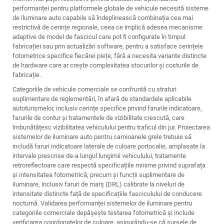
performanței pentru platformele globale de vehicule necesită sisteme
de iluminare auto capabile să îndeplinească combinația cea mai
restrictivă de cerințe regionale, ceea ce implică adesea mecanisme
adaptive de model de fascicul care pot fi configurate în timpul
fabricației sau prin actualizări software, pentru a satisface cerințele
fotometrice specifice fiecărei piețe, fără a necesita variante distincte
de hardware care ar crește complexitatea stocurilor și costurile de
fabricație.
Categoriile de vehicule comerciale se confruntă cu straturi
suplimentare de reglementări, în afară de standardele aplicabile
autoturismelor, inclusiv cerințe specifice privind farurile indicatoare,
farurile de contur și tratamentele de vizibilitate crescută, care
îmbunătățesc vizibilitatea vehiculului pentru traficul din jur. Proiectarea
sistemelor de iluminare auto pentru camioanele grele trebuie să
includă faruri indicatoare laterale de culoare portocalie, amplasate la
intervale prescrise de-a lungul lungimii vehiculului, tratamente
retroreflectoare care respectă specificațiile minime privind suprafața
și intensitatea fotometrică, precum și funcții suplimentare de
iluminare, inclusiv faruri de marș (DRL) calibrate la niveluri de
intensitate distincte față de specificațiile fasciculului de conducere
nocturnă. Validarea performanței sistemelor de iluminare pentru
categoriile comerciale depășește testarea fotometrică și include
verificarea coordonatelor de culoare, asigurându-se că sursele de