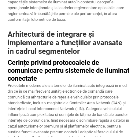
capacitățile sistemelor de iluminat auto în contextul geografiei
operaționale intenționate și al cadrelor reglementare aplicabile, care
reglementează îmbunătățirile permise ale performanței, în afara
conformității fotometrice de bază.
Arhitectură de integrare și
implementare a funcțiilor avansate
în cadrul segmentelor
Cerințe privind protocoalele de
comunicare pentru sistemele de iluminat
conectate
Proiectele moderne ale sistemelor de iluminat auto integrează în mod
din ce în ce mai frecvent unități electronice de comandă care
comunică cu arhitecturile de rețea ale vehiculelor prin protocoale
standardizate, inclusiv magistralele Controller Area Network (CAN) și
interfețele Local Interconnect Network (LIN). Categoria vehiculului
influențează complexitatea și cerințele de lățime de bandă ale acestor
interfețe de comunicare, fiind necesară o schimbare rapidă a datelor în
cazul autoturismelor premium și al platformelor electrice, pentru a
susține funcții avansate precum controlul adaptiv al fasciculului de