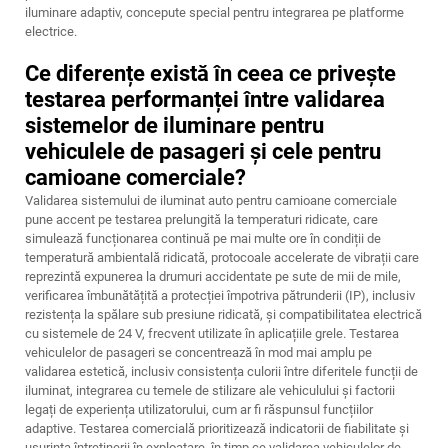
iluminare adaptiv, concepute special pentru integrarea pe platforme
electrice.
Ce diferențe există în ceea ce privește
testarea performanței între validarea
sistemelor de iluminare pentru
vehiculele de pasageri și cele pentru
camioane comerciale?
Validarea sistemului de iluminat auto pentru camioane comerciale
pune accent pe testarea prelungită la temperaturi ridicate, care
simulează funcționarea continuă pe mai multe ore în condiții de
temperatură ambientală ridicată, protocoale accelerate de vibrații care
reprezintă expunerea la drumuri accidentate pe sute de mii de mile,
verificarea îmbunătățită a protecției împotriva pătrunderii (IP), inclusiv
rezistența la spălare sub presiune ridicată, și compatibilitatea electrică
cu sistemele de 24 V, frecvent utilizate în aplicațiile grele. Testarea
vehiculelor de pasageri se concentrează în mod mai amplu pe
validarea estetică, inclusiv consistența culorii între diferitele funcții de
iluminat, integrarea cu temele de stilizare ale vehiculului și factorii
legați de experiența utilizatorului, cum ar fi răspunsul funcțiilor
adaptive. Testarea comercială prioritizează indicatorii de fiabilitate și
ușurința întreținerii în exploatare, în timp ce validarea vehiculelor de