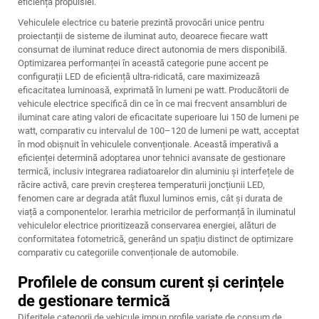
eficiența propulsiei.
Vehiculele electrice cu baterie prezintă provocări unice pentru
proiectanții de sisteme de iluminat auto, deoarece fiecare watt
consumat de iluminat reduce direct autonomia de mers disponibilă.
Optimizarea performanței în această categorie pune accent pe
configurații LED de eficiență ultra-ridicată, care maximizează
eficacitatea luminoasă, exprimată în lumeni pe watt. Producătorii de
vehicule electrice specifică din ce în ce mai frecvent ansambluri de
iluminat care ating valori de eficacitate superioare lui 150 de lumeni pe
watt, comparativ cu intervalul de 100–120 de lumeni pe watt, acceptat
în mod obișnuit în vehiculele convenționale. Această imperativă a
eficienței determină adoptarea unor tehnici avansate de gestionare
termică, inclusiv integrarea radiatoarelor din aluminiu și interfețele de
răcire activă, care previn creșterea temperaturii joncțiunii LED,
fenomen care ar degrada atât fluxul luminos emis, cât și durata de
viață a componentelor. Ierarhia metricilor de performanță în iluminatul
vehiculelor electrice prioritizează conservarea energiei, alături de
conformitatea fotometrică, generând un spațiu distinct de optimizare
comparativ cu categoriile convenționale de automobile.
Profilele de consum curent și cerințele
de gestionare termică
Diferitele categorii de vehicule impun profile variate de consum de