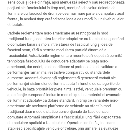
sens opus și cele din față, apoi atenuează selectiv sau redirecționează
porțiuni ale fasciculului în timp real, menținând niveluri ridicate de
iluminare cu fascicul de drum pe cea mai mare parte a câmpului vizual
frontal, în același timp creând zone locale de umbră în jurul vehiculelor
detectate.
Cadrele reglementare nord-americane au restricționat în mod
tradițional funcționalitatea farurilor adaptative cu fascicul lung, cerând
o comutare binară simplă între starea de fascicul lung și cea de
fascicul scurt, fără a permite modularea parțială dinamică a
fasciculului. Actualizările reglementare recente au început să permită
tehnologia fasciculului de conducere adaptativ pe piața nord-
americană, dar cerințele de certificare și protocoalele de validare a
performanței rămân mai restrictive comparativ cu standardele
europene. Această divergență reglementară generează variații ale
performanței sistemelor de iluminat auto în funcție de categoriile de
vehicule, în baza priorităților pieței țintă: astfel, vehiculele premium cu
specificație europeană includ în mod obișnuit caracteristici avansate
de iluminat adaptativ ca dotare standard, în timp ce variantele nord-
americane ale acelorași platforme de vehicule au oferit în mod
tradițional doar modele statice convenționale de fascicul sau
comutare automată simplificată a fasciculului lung, fără capacitatea
de modulare spațială a fasciculului. Operatorii de flotă și cei care
stabilesc specificațiile vehiculelor trebuie, prin urmare, să evalueze