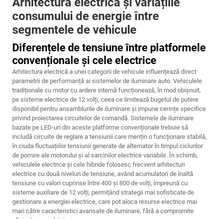
Arhitectura electrică și variațiile
consumului de energie între
segmentele de vehicule
Diferențele de tensiune între platformele
convenționale și cele electrice
Arhitectura electrică a unei categorii de vehicule influențează direct
parametrii de performanță ai sistemelor de iluminare auto. Vehiculele
tradiționale cu motor cu ardere internă funcționează, în mod obișnuit,
pe sisteme electrice de 12 volți, ceea ce limitează bugetul de putere
disponibil pentru ansamblurile de iluminare și impune cerințe specifice
privind proiectarea circuitelor de comandă. Sistemele de iluminare
bazate pe LED-uri din aceste platforme convenționale trebuie să
includă circuite de reglare a tensiunii care mențin o funcționare stabilă,
în ciuda fluctuațiilor tensiunii generate de alternator în timpul ciclurilor
de pornire ale motorului și al sarcinilor electrice variabile. În schimb,
vehiculele electrice și cele hibride folosesc frecvent arhitecturi
electrice cu două niveluri de tensiune, având acumulatori de înaltă
tensiune cu valori cuprinse între 400 și 800 de volți, împreună cu
sisteme auxiliare de 12 volți, permițând strategii mai sofisticate de
gestionare a energiei electrice, care pot aloca resurse electrice mai
mari către caracteristici avansate de iluminare, fără a compromite