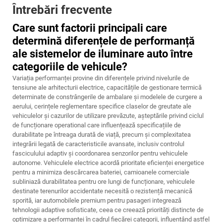
Întrebări frecvente
Care sunt factorii principali care
determină diferențele de performanță
ale sistemelor de iluminare auto între
categoriile de vehicule?
Variația performanței provine din diferențele privind nivelurile de
tensiune ale arhitecturii electrice, capacitățile de gestionare termică
determinate de constrângerile de ambalare și modelele de curgere a
aerului, cerințele reglementare specifice claselor de greutate ale
vehiculelor și cazurilor de utilizare prevăzute, așteptările privind ciclul
de funcționare operational care influențează specificațiile de
durabilitate pe întreaga durată de viață, precum și complexitatea
integrării legată de caracteristicile avansate, inclusiv controlul
fasciculului adaptiv și coordonarea senzorilor pentru vehiculele
autonome. Vehiculele electrice acordă prioritate eficienței energetice
pentru a minimiza descărcarea bateriei, camioanele comerciale
subliniază durabilitatea pentru ore lungi de funcționare, vehiculele
destinate terenurilor accidentate necesită o rezistență mecanică
sporită, iar automobilele premium pentru pasageri integrează
tehnologii adaptive sofisticate, ceea ce creează priorități distincte de
optimizare a performanței în cadrul fiecărei categorii, influențând astfel