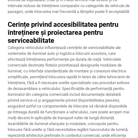
intervale reduse de întreținere comparativ cu categoriile de vehicule de
pasageri, unde înlocuirea mai frecventă a lămpilor poate fi acceptabilă.
Cerințe privind accesibilitatea pentru
întreținere și proiectarea pentru
serviceabilitate
Categoria vehiculului influențează cerințele de serviceabilitate ale
sistemelor de iluminat auto și logistica înlocuirii acestora, care
afectează întreținerea performanței pe durata de viață. Vehiculele
comerciale destinate flotelor prioritizează designurile modulare de
iluminat, cu interfețe standardizate de montare și conexiuni electrice
simplificate, permițând înlocuirea rapidă în teren de către tehnicienii de
întreținere, fără a fi necesare unelte specializate sau proceduri extinse
de dezasamblare a vehiculului. Specificațiile de performanță pentru
iluminatul din categoria comercială includ documentație detaliată
privind service-ul și angajamente privind disponibilitatea pieselor,
asigurând astfel ca componentele de înlocuire să rămână disponibile
pe întreaga durată de funcționare a vehiculului, care poate acoperi mai
mulți decenii în aplicațiile de transport rutier de lungă distanță.
Asamblările de iluminat etanșate și modulare, concepute pentru
înlocuire fără unelte și fără necesitatea reglării fasciculului de lumină,
reprezintă arhitecturi preferate în contextul comercial, unde eficiența