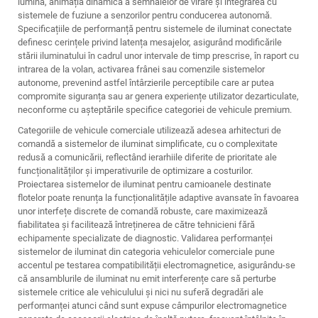
lumină, animația dinamică a semnalelor de virare și integrarea cu
sistemele de fuziune a senzorilor pentru conducerea autonomă.
Specificațiile de performanță pentru sistemele de iluminat conectate
definesc cerințele privind latența mesajelor, asigurând modificările
stării iluminatului în cadrul unor intervale de timp prescrise, în raport cu
intrarea de la volan, activarea frânei sau comenzile sistemelor
autonome, prevenind astfel întârzierile perceptibile care ar putea
compromite siguranța sau ar genera experiențe utilizator dezarticulate,
neconforme cu așteptările specifice categoriei de vehicule premium.
Categoriile de vehicule comerciale utilizează adesea arhitecturi de
comandă a sistemelor de iluminat simplificate, cu o complexitate
redusă a comunicării, reflectând ierarhiile diferite de prioritate ale
funcționalităților și imperativurile de optimizare a costurilor.
Proiectarea sistemelor de iluminat pentru camioanele destinate
flotelor poate renunța la funcționalitățile adaptive avansate în favoarea
unor interfețe discrete de comandă robuste, care maximizează
fiabilitatea și facilitează întreținerea de către tehnicieni fără
echipamente specializate de diagnostic. Validarea performanței
sistemelor de iluminat din categoria vehiculelor comerciale pune
accentul pe testarea compatibilității electromagnetice, asigurându-se
că ansamblurile de iluminat nu emit interferențe care să perturbe
sistemele critice ale vehiculului și nici nu suferă degradări ale
performanței atunci când sunt expuse câmpurilor electromagnetice