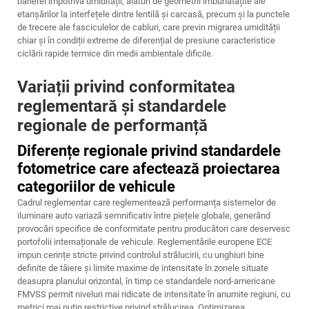
barierei împotriva umidității, alături de geometrii îmbunătățite ale
etanșărilor la interfețele dintre lentilă și carcasă, precum și la punctele
de trecere ale fasciculelor de cabluri, care previn migrarea umidității
chiar și în condiții extreme de diferențial de presiune caracteristice
ciclării rapide termice din medii ambientale dificile.
Variații privind conformitatea
reglementară și standardele
regionale de performanță
Diferențe regionale privind standardele
fotometrice care afectează proiectarea
categoriilor de vehicule
Cadrul reglementar care reglementează performanța sistemelor de
iluminare auto variază semnificativ între piețele globale, generând
provocări specifice de conformitate pentru producători care deservesc
portofolii internaționale de vehicule. Reglementările europene ECE
impun cerințe stricte privind controlul strălucirii, cu unghiuri bine
definite de tăiere și limite maxime de intensitate în zonele situate
deasupra planului orizontal, în timp ce standardele nord-americane
FMVSS permit niveluri mai ridicate de intensitate în anumite regiuni, cu
metrici mai puțin restrictive privind strălucirea. Optimizarea