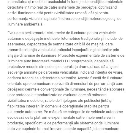
intensitatea și modelul fasciculului în funcție de condițiile ambientale
detectate în timp real de către sistemele de percepție, optimizând
astfel iluminarea atât pentru vizibilitatea umană, cât și pentru
performanța viziunii mașinale, în diverse condiții meteorologice și de
iluminare ambientală.
Evaluarea performanței sistemelor de iluminare pentru vehiculele
autonome depășește metricele fotometrice tradiționale și include, de
asemenea, capacitatea de semnalizare citibilă de mașină, care
transmite intenția vehiculului traficului înconjurător și pietonilor prin
afișaje dinamice de iluminare. Proiectele experimentale de sisteme de
iluminare auto integrează matrici LED programabile, capabile să
proiecteze modele simbolice pe suprafața drumului sau să afișeze
secvențe animate pe caroseria vehiculului, indicând intenția de virare,
cedarea trecerii sau detectarea pietonilor. Aceste funcții de iluminare
orientate spre comunicare reprezintă dimensiuni de performanță care
depășesc cerințele convenționale de iluminare, necesitând elaborarea
unor protocoale standardizate de evaluare care să măsoare
vizibilitatea modelelor, ratele de înțelegere ale publicului țintă și
fiabilitatea integrării în domeniile operaționale stabilite pentru
sistemele autonome. Pe măsură ce categoriile de vehicule autonome
evoluează de la platforme experimentale către implementarea în
producție, specificațiile de performanță ale sistemelor de iluminare
auto vor cuprinde tot mai frecvent aceste capacități de comunicare