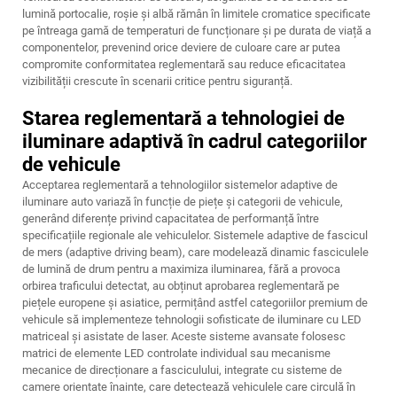
lumină portocalie, roșie și albă rămân în limitele cromatice specificate
pe întreaga gamă de temperaturi de funcționare și pe durata de viață a
componentelor, prevenind orice deviere de culoare care ar putea
compromite conformitatea reglementară sau reduce eficacitatea
vizibilității crescute în scenarii critice pentru siguranță.
Starea reglementară a tehnologiei de
iluminare adaptivă în cadrul categoriilor
de vehicule
Acceptarea reglementară a tehnologiilor sistemelor adaptive de
iluminare auto variază în funcție de piețe și categorii de vehicule,
generând diferențe privind capacitatea de performanță între
specificațiile regionale ale vehiculelor. Sistemele adaptive de fascicul
de mers (adaptive driving beam), care modelează dinamic fasciculele
de lumină de drum pentru a maximiza iluminarea, fără a provoca
orbirea traficului detectat, au obținut aprobarea reglementară pe
piețele europene și asiatice, permițând astfel categoriilor premium de
vehicule să implementeze tehnologii sofisticate de iluminare cu LED
matriceal și asistate de laser. Aceste sisteme avansate folosesc
matrici de elemente LED controlate individual sau mecanisme
mecanice de direcționare a fasciculului, integrate cu sisteme de
camere orientate înainte, care detectează vehiculele care circulă în