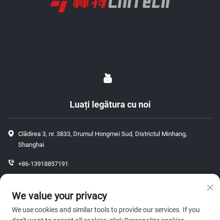
Luați legătura cu noi
Clădirea 3, nr. 3833, Drumul Hongmei Sud, Districtul Minhang,
Shanghai
+86-13918857191
+86-13918857191
We value your privacy
[email protected]
We use cookies and similar tools to provide our services. If you