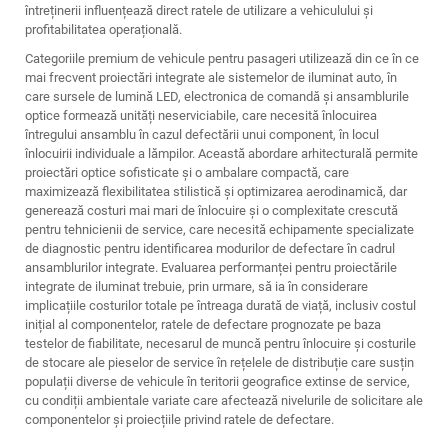
întreținerii influențează direct ratele de utilizare a vehiculului și
profitabilitatea operațională.
Categoriile premium de vehicule pentru pasageri utilizează din ce în ce
mai frecvent proiectări integrate ale sistemelor de iluminat auto, în
care sursele de lumină LED, electronica de comandă și ansamblurile
optice formează unități neserviciabile, care necesită înlocuirea
întregului ansamblu în cazul defectării unui component, în locul
înlocuirii individuale a lămpilor. Această abordare arhitecturală permite
proiectări optice sofisticate și o ambalare compactă, care
maximizează flexibilitatea stilistică și optimizarea aerodinamică, dar
generează costuri mai mari de înlocuire și o complexitate crescută
pentru tehnicienii de service, care necesită echipamente specializate
de diagnostic pentru identificarea modurilor de defectare în cadrul
ansamblurilor integrate. Evaluarea performanței pentru proiectările
integrate de iluminat trebuie, prin urmare, să ia în considerare
implicațiile costurilor totale pe întreaga durată de viață, inclusiv costul
inițial al componentelor, ratele de defectare prognozate pe baza
testelor de fiabilitate, necesarul de muncă pentru înlocuire și costurile
de stocare ale pieselor de service în rețelele de distribuție care susțin
populații diverse de vehicule în teritorii geografice extinse de service,
cu condiții ambientale variate care afectează nivelurile de solicitare ale
componentelor și proiecțiile privind ratele de defectare.