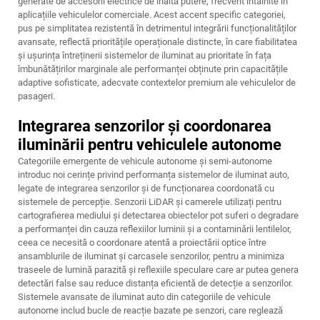
generate de accesorii electrice de înaltă putere, frecvent întâlnite în
aplicațiile vehiculelor comerciale. Acest accent specific categoriei,
pus pe simplitatea rezistentă în detrimentul integrării funcționalităților
avansate, reflectă prioritățile operaționale distincte, în care fiabilitatea
și ușurința întreținerii sistemelor de iluminat au prioritate în fața
îmbunătățirilor marginale ale performanței obținute prin capacitățile
adaptive sofisticate, adecvate contextelor premium ale vehiculelor de
pasageri.
Integrarea senzorilor și coordonarea
iluminării pentru vehiculele autonome
Categoriile emergente de vehicule autonome și semi-autonome
introduc noi cerințe privind performanța sistemelor de iluminat auto,
legate de integrarea senzorilor și de funcționarea coordonată cu
sistemele de percepție. Senzorii LiDAR și camerele utilizați pentru
cartografierea mediului și detectarea obiectelor pot suferi o degradare
a performanței din cauza reflexiilor luminii și a contaminării lentilelor,
ceea ce necesită o coordonare atentă a proiectării optice între
ansamblurile de iluminat și carcasele senzorilor, pentru a minimiza
traseele de lumină parazită și reflexiile speculare care ar putea genera
detectări false sau reduce distanța eficientă de detecție a senzorilor.
Sistemele avansate de iluminat auto din categoriile de vehicule
autonome includ bucle de reacție bazate pe senzori, care reglează