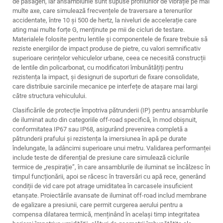
de pasageri, iar ansamblurile sunt supuse profilurilor de vibrație pe mai
multe axe, care simulează frecvențele de traversare a terenurilor
accidentate, între 10 și 500 de hertz, la niveluri de accelerație care
ating mai multe forțe G, menținute pe mii de cicluri de testare.
Materialele folosite pentru lentile și componentele de fixare trebuie să
reziste energiilor de impact produse de pietre, cu valori semnificativ
superioare cerințelor vehiculelor urbane, ceea ce necesită construcții
de lentile din policarbonat, cu modificatori îmbunătățiți pentru
rezistența la impact, și designuri de suporturi de fixare consolidate,
care distribuie sarcinile mecanice pe interfețe de atașare mai largi
către structura vehiculului.
Clasificările de protecție împotriva pătrunderii (IP) pentru ansamblurile
de iluminat auto din categoriile off-road specifică, în mod obișnuit,
conformitatea IP67 sau IP68, asigurând prevenirea completă a
pătrunderii prafului și rezistența la imersiunea în apă pe durate
îndelungate, la adâncimi superioare unui metru. Validarea performanței
include teste de diferențial de presiune care simulează ciclurile
termice de „respirație”, în care ansamblurile de iluminat se încălzesc în
timpul funcționării, apoi se răcesc în traversări cu apă rece, generând
condiții de vid care pot atrage umiditatea în carcasele insuficient
etanșate. Proiectările avansate de iluminat off-road includ membrane
de egalizare a presiunii, care permit curgerea aerului pentru a
compensa dilatarea termică, menținând în același timp integritatea