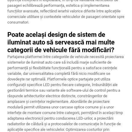
pasageri echilibrează performanța, estetica și implementarea
funcțiilor avansate, reflectând ierarhii valorice diferite între aplicațiile
comerciale utilitare și contextele vehiculelor de pasageri orientate spre
consumatori.
Poate același design de sistem de
iluminat auto să servească mai multe
categorii de vehicule fără modificări?
Partajarea platformei între categoriile de vehicule necesită proiectarea
sistemelor de iluminat auto care să includă marje suficiente de
performanță și flexibilitate funcțională pentru a satisface cerințele
variabile, dar universalitatea completă fără nicio modificare se
dovedește rar optimală. Platformele optice partajate pot utiliza
configurații specifice LED pentru fiecare categorie, îmbunătățiri ale
gestionării termice sau variante ale software-ului de control pentru a
răspunde arhitecturilor electrice distincte, constrângerilor de
amplasare și cerințelor reglementare. Abordările de proiectare
modulară permit utilizarea unor carcase optice comune și a unor
interfețe de montare comune între categorii, permițând în același timp
adaptarea electronicii pentru conducerea LED-urilor, a proiectării
radiatorilor de căldură și a protocoalelor de comunicație în funcție de
aplicațiile specifice ale vehiculelor. Optimizarea costurilor prin