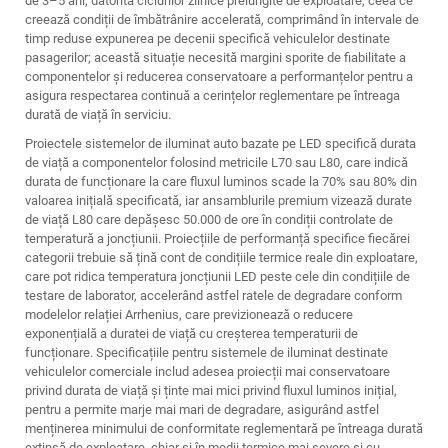
de 3–5 ani, datorită ciclurilor zilnice prelungite de exploatare, ceea ce
creează condiții de îmbătrânire accelerată, comprimând în intervale de
timp reduse expunerea pe decenii specifică vehiculelor destinate
pasagerilor; această situație necesită margini sporite de fiabilitate a
componentelor și reducerea conservatoare a performanțelor pentru a
asigura respectarea continuă a cerințelor reglementare pe întreaga
durată de viață în serviciu.
Proiectele sistemelor de iluminat auto bazate pe LED specifică durata
de viață a componentelor folosind metricile L70 sau L80, care indică
durata de funcționare la care fluxul luminos scade la 70% sau 80% din
valoarea inițială specificată, iar ansamblurile premium vizează durate
de viață L80 care depășesc 50.000 de ore în condiții controlate de
temperatură a joncțiunii. Proiecțiile de performanță specifice fiecărei
categorii trebuie să țină cont de condițiile termice reale din exploatare,
care pot ridica temperatura joncțiunii LED peste cele din condițiile de
testare de laborator, accelerând astfel ratele de degradare conform
modelelor relației Arrhenius, care previzionează o reducere
exponențială a duratei de viață cu creșterea temperaturii de
funcționare. Specificațiile pentru sistemele de iluminat destinate
vehiculelor comerciale includ adesea proiecții mai conservatoare
privind durata de viață și ținte mai mici privind fluxul luminos inițial,
pentru a permite marje mai mari de degradare, asigurând astfel
menținerea minimului de conformitate reglementară pe întreaga durată
extinsă de exploatare, chiar și în medii termice mai severe și cu