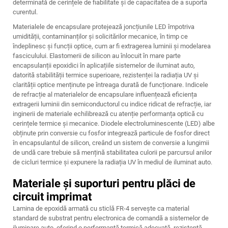
determinată de cerințele de fiabilitate și de capacitatea de a suporta
curentul.
Materialele de encapsulare protejează joncțiunile LED împotriva
umidității, contaminanților și solicitărilor mecanice, în timp ce
îndeplinesc și funcții optice, cum ar fi extragerea luminii și modelarea
fasciculului. Elastomerii de silicon au înlocuit în mare parte
encapsulanții epoxidici în aplicațiile sistemelor de iluminat auto,
datorită stabilității termice superioare, rezistenței la radiația UV și
clarității optice menținute pe întreaga durată de funcționare. Indicele
de refracție al materialelor de encapsulare influențează eficiența
extragerii luminii din semiconductorul cu indice ridicat de refracție, iar
inginerii de materiale echilibrează cu atenție performanța optică cu
cerințele termice și mecanice. Diodele electroluminescente (LED) albe
obținute prin conversie cu fosfor integrează particule de fosfor direct
în encapsulantul de silicon, creând un sistem de conversie a lungimii
de undă care trebuie să mențină stabilitatea culorii pe parcursul anilor
de cicluri termice și expunere la radiația UV în mediul de iluminat auto.
Materiale și suporturi pentru plăci de
circuit imprimat
Lamina de epoxidă armată cu sticlă FR-4 servește ca material
standard de substrat pentru electronica de comandă a sistemelor de
iluminare auto, oferind o performanță termică adecvată, rezistență