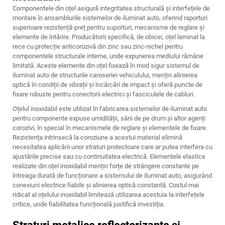
Componentele din oțel asigură integritatea structurală și interfețele de
montare în ansamblurile sistemelor de iluminat auto, oferind raporturi
superioare rezistență-preț pentru suporturi, mecanisme de reglare și
elemente de întărire. Producătorii specifică, de obicei, oțel laminat la
rece cu protecție anticorozivă din zinc sau zinc-nichel pentru
componentele structurale interne, unde expunerea mediului rămâne
limitată. Aceste elemente din oțel fixează în mod sigur sistemul de
iluminat auto de structurile caroseriei vehiculului, mențin alinierea
optică în condiții de vibrații și încărcări de impact și oferă puncte de
fixare robuste pentru conectorii electrici și fasciculele de cabluri.
Oțelul inoxidabil este utilizat în fabricarea sistemelor de iluminat auto
pentru componente expuse umidității, sării de pe drum și altor agenți
corozivi, în special în mecanismele de reglare și elementele de fixare.
Rezistența intrinsecă la coroziune a acestui material elimină
necesitatea aplicării unor straturi protectoare care ar putea interfera cu
ajustările precise sau cu continuitatea electrică. Elementele elastice
realizate din oțel inoxidabil mențin forțe de strângere constante pe
întreaga durată de funcționare a sistemului de iluminat auto, asigurând
conexiuni electrice fiabile și alinierea optică constantă. Costul mai
ridicat al oțelului inoxidabil limitează utilizarea acestuia la interfețele
critice, unde fiabilitatea funcțională justifică investiția.