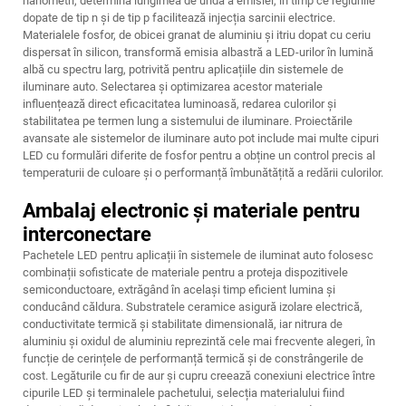
nanometri, determină lungimea de undă a emisiei, în timp ce regiunile
dopate de tip n și de tip p facilitează injecția sarcinii electrice.
Materialele fosfor, de obicei granat de aluminiu și itriu dopat cu ceriu
dispersat în silicon, transformă emisia albastră a LED-urilor în lumină
albă cu spectru larg, potrivită pentru aplicațiile din sistemele de
iluminare auto. Selectarea și optimizarea acestor materiale
influențează direct eficacitatea luminoasă, redarea culorilor și
stabilitatea pe termen lung a sistemului de iluminare. Proiectările
avansate ale sistemelor de iluminare auto pot include mai multe cipuri
LED cu formulări diferite de fosfor pentru a obține un control precis al
temperaturii de culoare și o performanță îmbunătățită a redării culorilor.
Ambalaj electronic și materiale pentru
interconectare
Pachetele LED pentru aplicații în sistemele de iluminat auto folosesc
combinații sofisticate de materiale pentru a proteja dispozitivele
semiconductoare, extrăgând în același timp eficient lumina și
conducând căldura. Substratele ceramice asigură izolare electrică,
conductivitate termică și stabilitate dimensională, iar nitrura de
aluminiu și oxidul de aluminiu reprezintă cele mai frecvente alegeri, în
funcție de cerințele de performanță termică și de constrângerile de
cost. Legăturile cu fir de aur și cupru creează conexiuni electrice între
cipurile LED și terminalele pachetului, selecția materialului fiind