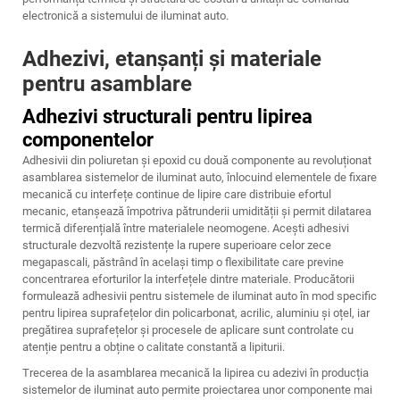
electronică a sistemului de iluminat auto.
Adhezivi, etanșanți și materiale
pentru asamblare
Adhezivi structurali pentru lipirea
componentelor
Adhesivii din poliuretan și epoxid cu două componente au revoluționat
asamblarea sistemelor de iluminat auto, înlocuind elementele de fixare
mecanică cu interfețe continue de lipire care distribuie efortul
mecanic, etanșează împotriva pătrunderii umidității și permit dilatarea
termică diferențială între materialele neomogene. Acești adhesivi
structurale dezvoltă rezistențe la rupere superioare celor zece
megapascali, păstrând în același timp o flexibilitate care previne
concentrarea eforturilor la interfețele dintre materiale. Producătorii
formulează adhesivii pentru sistemele de iluminat auto în mod specific
pentru lipirea suprafețelor din policarbonat, acrilic, aluminiu și oțel, iar
pregătirea suprafețelor și procesele de aplicare sunt controlate cu
atenție pentru a obține o calitate constantă a lipiturii.
Trecerea de la asamblarea mecanică la lipirea cu adezivi în producția
sistemelor de iluminat auto permite proiectarea unor componente mai