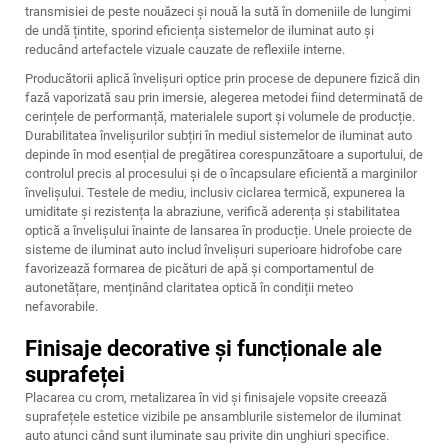
transmisiei de peste nouăzeci și nouă la sută în domeniile de lungimi
de undă țintite, sporind eficiența sistemelor de iluminat auto și
reducând artefactele vizuale cauzate de reflexiile interne.
Producătorii aplică învelișuri optice prin procese de depunere fizică din
fază vaporizată sau prin imersie, alegerea metodei fiind determinată de
cerințele de performanță, materialele suport și volumele de producție.
Durabilitatea învelișurilor subțiri în mediul sistemelor de iluminat auto
depinde în mod esențial de pregătirea corespunzătoare a suportului, de
controlul precis al procesului și de o încapsulare eficientă a marginilor
învelișului. Testele de mediu, inclusiv ciclarea termică, expunerea la
umiditate și rezistența la abraziune, verifică aderența și stabilitatea
optică a învelișului înainte de lansarea în producție. Unele proiecte de
sisteme de iluminat auto includ învelișuri superioare hidrofobe care
favorizează formarea de picături de apă și comportamentul de
autonetățare, menținând claritatea optică în condiții meteo
nefavorabile.
Finisaje decorative și funcționale ale
suprafeței
Placarea cu crom, metalizarea în vid și finisajele vopsite creează
suprafețele estetice vizibile pe ansamblurile sistemelor de iluminat
auto atunci când sunt iluminate sau privite din unghiuri specifice.