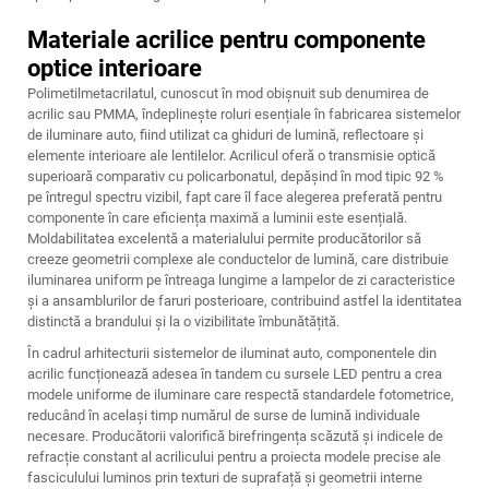
Materiale acrilice pentru componente
optice interioare
Polimetilmetacrilatul, cunoscut în mod obișnuit sub denumirea de
acrilic sau PMMA, îndeplinește roluri esențiale în fabricarea sistemelor
de iluminare auto, fiind utilizat ca ghiduri de lumină, reflectoare și
elemente interioare ale lentilelor. Acrilicul oferă o transmisie optică
superioară comparativ cu policarbonatul, depășind în mod tipic 92 %
pe întregul spectru vizibil, fapt care îl face alegerea preferată pentru
componente în care eficiența maximă a luminii este esențială.
Moldabilitatea excelentă a materialului permite producătorilor să
creeze geometrii complexe ale conductelor de lumină, care distribuie
iluminarea uniform pe întreaga lungime a lampelor de zi caracteristice
și a ansamblurilor de faruri posterioare, contribuind astfel la identitatea
distinctă a brandului și la o vizibilitate îmbunătățită.
În cadrul arhitecturii sistemelor de iluminat auto, componentele din
acrilic funcționează adesea în tandem cu sursele LED pentru a crea
modele uniforme de iluminare care respectă standardele fotometrice,
reducând în același timp numărul de surse de lumină individuale
necesare. Producătorii valorifică birefringența scăzută și indicele de
refracție constant al acrilicului pentru a proiecta modele precise ale
fasciculului luminos prin texturi de suprafață și geometrii interne