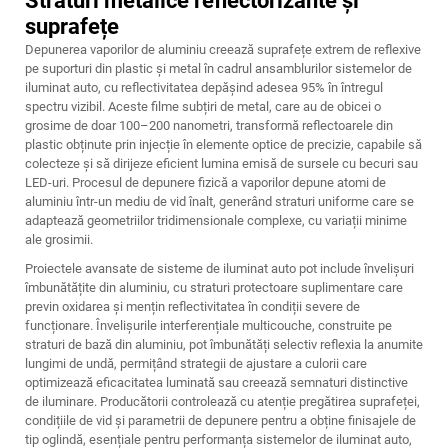
Straturi metalice reflectorizante și
suprafețe
Depunerea vaporilor de aluminiu creează suprafețe extrem de reflexive
pe suporturi din plastic și metal în cadrul ansamblurilor sistemelor de
iluminat auto, cu reflectivitatea depășind adesea 95% în întregul
spectru vizibil. Aceste filme subțiri de metal, care au de obicei o
grosime de doar 100–200 nanometri, transformă reflectoarele din
plastic obținute prin injecție în elemente optice de precizie, capabile să
colecteze și să dirijeze eficient lumina emisă de sursele cu becuri sau
LED-uri. Procesul de depunere fizică a vaporilor depune atomi de
aluminiu într-un mediu de vid înalt, generând straturi uniforme care se
adaptează geometriilor tridimensionale complexe, cu variații minime
ale grosimii.
Proiectele avansate de sisteme de iluminat auto pot include învelișuri
îmbunătățite din aluminiu, cu straturi protectoare suplimentare care
previn oxidarea și mențin reflectivitatea în condiții severe de
funcționare. Învelișurile interferențiale multicouche, construite pe
straturi de bază din aluminiu, pot îmbunătăți selectiv reflexia la anumite
lungimi de undă, permițând strategii de ajustare a culorii care
optimizează eficacitatea luminată sau creează semnaturi distinctive
de iluminare. Producătorii controlează cu atenție pregătirea suprafeței,
condițiile de vid și parametrii de depunere pentru a obține finisajele de
tip oglindă, esențiale pentru performanța sistemelor de iluminat auto,