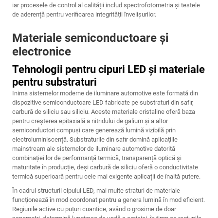
iar procesele de control al calității includ spectrofotometria și testele
de aderență pentru verificarea integrității învelișurilor.
Materiale semiconductoare și
electronice
Tehnologii pentru cipuri LED și materiale
pentru substraturi
Inima sistemelor moderne de iluminare automotive este formată din
dispozitive semiconductoare LED fabricate pe substraturi din safir,
carbură de siliciu sau siliciu. Aceste materiale cristaline oferă baza
pentru creșterea epitaxială a nitridului de galium și a altor
semiconductori compuși care generează lumină vizibilă prin
electroluminiscență. Substraturile din safir domină aplicațiile
mainstream ale sistemelor de iluminare automotive datorită
combinației lor de performanță termică, transparență optică și
maturitate în producție, deși carbură de siliciu oferă o conductivitate
termică superioară pentru cele mai exigente aplicații de înaltă putere.
În cadrul structurii cipului LED, mai multe straturi de materiale
funcționează în mod coordonat pentru a genera lumină în mod eficient.
Regiunile active cu puțuri cuantice, având o grosime de doar