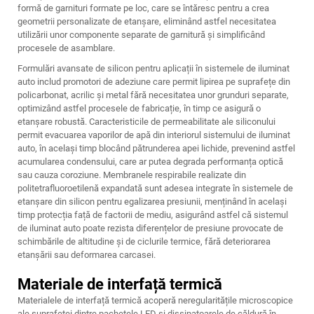
formă de garnituri formate pe loc, care se întăresc pentru a crea
geometrii personalizate de etanșare, eliminând astfel necesitatea
utilizării unor componente separate de garnitură și simplificând
procesele de asamblare.
Formulări avansate de silicon pentru aplicații în sistemele de iluminat
auto includ promotori de adeziune care permit lipirea pe suprafețe din
policarbonat, acrilic și metal fără necesitatea unor grunduri separate,
optimizând astfel procesele de fabricație, în timp ce asigură o
etanșare robustă. Caracteristicile de permeabilitate ale siliconului
permit evacuarea vaporilor de apă din interiorul sistemului de iluminat
auto, în același timp blocând pătrunderea apei lichide, prevenind astfel
acumularea condensului, care ar putea degrada performanța optică
sau cauza coroziune. Membranele respirabile realizate din
politetrafluoroetilenă expandată sunt adesea integrate în sistemele de
etanșare din silicon pentru egalizarea presiunii, menținând în același
timp protecția față de factorii de mediu, asigurând astfel că sistemul
de iluminat auto poate rezista diferențelor de presiune provocate de
schimbările de altitudine și de ciclurile termice, fără deteriorarea
etanșării sau deformarea carcasei.
Materiale de interfață termică
Materialele de interfață termică acoperă neregularitățile microscopice
ale suprafeței dintre pachetele LED și dissipatoarele de căldură în