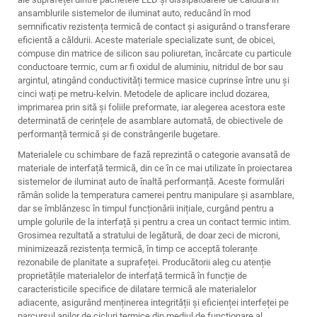
ansamblurile sistemelor de iluminat auto, reducând în mod
semnificativ rezistența termică de contact și asigurând o transferare
eficientă a căldurii. Aceste materiale specializate sunt, de obicei,
compuse din matrice de silicon sau poliuretan, încărcate cu particule
conductoare termic, cum ar fi oxidul de aluminiu, nitridul de bor sau
argintul, atingând conductivități termice masice cuprinse între unu și
cinci wați pe metru-kelvin. Metodele de aplicare includ dozarea,
imprimarea prin sită și foliile preformate, iar alegerea acestora este
determinată de cerințele de asamblare automată, de obiectivele de
performanță termică și de constrângerile bugetare.
Materialele cu schimbare de fază reprezintă o categorie avansată de
materiale de interfață termică, din ce în ce mai utilizate în proiectarea
sistemelor de iluminat auto de înaltă performanță. Aceste formulări
rămân solide la temperatura camerei pentru manipulare și asamblare,
dar se îmblânzesc în timpul funcționării inițiale, curgând pentru a
umple golurile de la interfață și pentru a crea un contact termic intim.
Grosimea rezultată a stratului de legătură, de doar zeci de microni,
minimizează rezistența termică, în timp ce acceptă toleranțe
rezonabile de planitate a suprafeței. Producătorii aleg cu atenție
proprietățile materialelor de interfață termică în funcție de
caracteristicile specifice de dilatare termică ale materialelor
adiacente, asigurând menținerea integrității și eficienței interfeței pe
parcursul anilor de cicluri termice din mediul de funcționare al