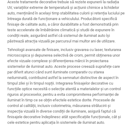
Aceste tratamente decorative trebuie să reziste expunerii la radiația
UV, variațiilor extreme de temperatură și acțiunii chimice a lichidelor
auto, menținând în același timp stabilitatea culorii și retenția luciului pe
întreaga durată de funcționare a vehiculului. Producătorii specifică
finisaje de calitate auto, a căror durabilitate a fost demonstrată prin
teste accelerate de îmbătrânire climatică și studii de expunere în
condiții reale, asigurând astfel că sistemul de iluminat auto își
păstrează atracția vizuală pe parcursul mai multor ani de utilizare.
Tehnologii avansate de finisare, inclusiv gravarea cu laser, texturarea
microscopica și depunerea selectivă de crom, permit obținerea unor
efecte vizuale complexe și diferențierea mărcii în proiectarea
sistemelor de iluminat auto. Aceste procese creează suprafețe care
par diferit atunci când sunt iluminate comparativ cu starea
neiluminată, contribuind astfel la semnaturi distinctive de aspect în
timpul zilei și în timpul nopții. Integrarea finisajelor decorative cu
funcțiile optice necesită o selecție atentă a materialelor și un control
riguros al proceselor, pentru a evita compromiterea performanței de
iluminat în timp ce se obțin efectele estetice dorite. Procesele de
control al calității, inclusiv colorimetria, măsurarea strălucirii și
inspecția vizuală în diverse condiții de iluminare, asigură faptul că
finisajele decorative îndeplinesc atât specificațiile funcționale, cât și
cele estetice pentru aplicația în sistemele de iluminat auto.