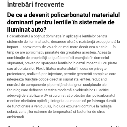
Întrebări frecvente
De ce a devenit policarbonatul materialul
dominant pentru lentile în sistemele de
iluminat auto?
Policarbonatul a obținut dominația în aplicațiile lentilelor pentru
sistemele de iluminat auto, deoarece oferă o rezistență excepțională la
impact — aproximativ de 250 de ori mai mare decât cea a sticlei — în
timp ce are aproximativ jumătate din greutatea acesteia. Această
combinație de proprietăți asigură beneficii esențiale în domeniul
siguranței, prevenind spargerea lentilelor în cazul impactului cu pietre
sau al coliziunilor. Flexibilitatea materialului în ceea ce privește
proiectarea, realizată prin injectare, permite geometrii complexe care
integrează funcțiile optice direct în suprafața lentilei, reducând
numărul de componente și permițând designuri sculpturale ale
farurilor, care definesc estetica modernă a vehiculelor. Cu aditivi
adecvați de stabilizare UV și cu un strat protector dur, policarbonatul
menține claritatea optică și integritatea mecanică pe întreaga durată
de funcționare a vehiculului, în ciuda expunerii continue la radiația
solară, variațiilor extreme de temperatură și factorilor de stres
ambientali.