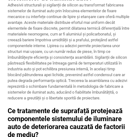
Adhesivii structurali și sigilanții de silicon au transformat fabricarea
sistemelor de iluminat auto prin înlocuirea elementelor de fixare
mecanice cu interfețe continue de lipire și etanșare care oferă multiple
avantaje. Aceste materiale distribuie efortul mai uniform decât
elementele de fixare discrete, permit dilatarea termică diferențială între
materialele neomogene, cum ar fi aluminiul și policarbonatul, și
creează bariere împotriva umidității și a prafului, protejând astfel
componentele interne. Lipirea cu adezivi permite proiectarea unor
structuri mai ușoare, cu un număr redus de piese, în timp ce
îmbunătățește eficiența și consistența asamblării. Sigilanții de silicon
păstrează flexibilitatea pe întreaga gamă de temperaturi utilizată în
industria auto și pot echilibra presiunea internă, în același timp
blocând pătrunderea apei lichide, prevenind astfel condensul care ar
putea degrada performanța optică. Trecerea la asamblarea cu adezivi
reprezintă o schimbare fundamentală în metodologia de fabricare a
sistemelor de iluminat auto, aducând o fiabilitate îmbunătățită, o
reducere a greutății și o libertate sporită de proiectare.
Ce tratamente de suprafață protejează
componentele sistemului de iluminare
auto de deteriorarea cauzată de factorii
de mediu?