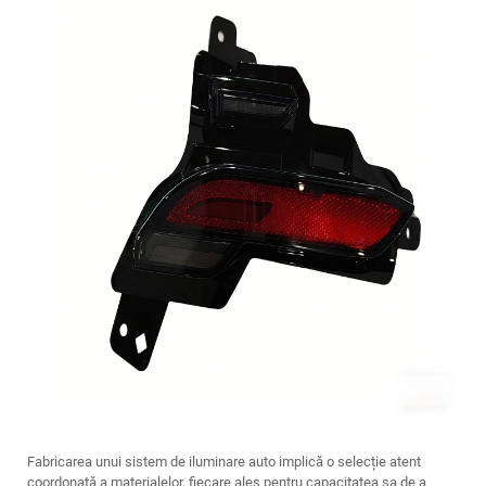
Fabricarea unui sistem de iluminare auto implică o selecție atent
coordonată a materialelor, fiecare ales pentru capacitatea sa de a