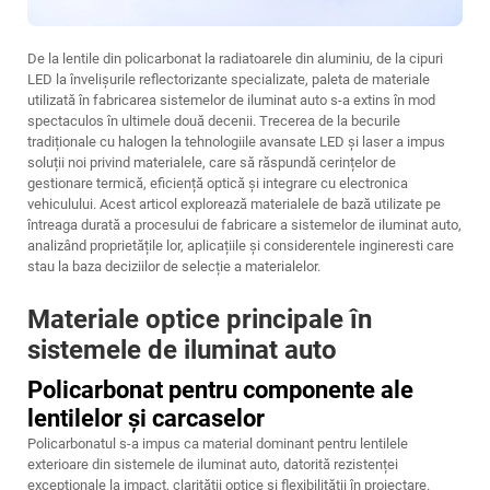
De la lentile din policarbonat la radiatoarele din aluminiu, de la cipuri
LED la învelișurile reflectorizante specializate, paleta de materiale
utilizată în fabricarea sistemelor de iluminat auto s-a extins în mod
spectaculos în ultimele două decenii. Trecerea de la becurile
tradiționale cu halogen la tehnologiile avansate LED și laser a impus
soluții noi privind materialele, care să răspundă cerințelor de
gestionare termică, eficiență optică și integrare cu electronica
vehiculului. Acest articol explorează materialele de bază utilizate pe
întreaga durată a procesului de fabricare a sistemelor de iluminat auto,
analizând proprietățile lor, aplicațiile și considerentele ingineresti care
stau la baza deciziilor de selecție a materialelor.
Materiale optice principale în
sistemele de iluminat auto
Policarbonat pentru componente ale
lentilelor și carcaselor
Policarbonatul s-a impus ca material dominant pentru lentilele
exterioare din sistemele de iluminat auto, datorită rezistenței
excepționale la impact, clarității optice și flexibilității în proiectare.