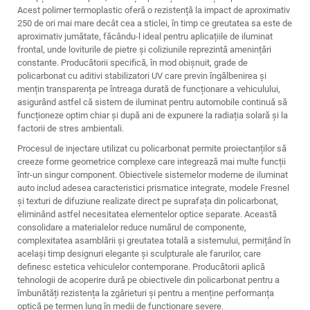
Acest polimer termoplastic oferă o rezistență la impact de aproximativ
250 de ori mai mare decât cea a sticlei, în timp ce greutatea sa este de
aproximativ jumătate, făcându-l ideal pentru aplicațiile de iluminat
frontal, unde loviturile de pietre și coliziunile reprezintă amenințări
constante. Producătorii specifică, în mod obișnuit, grade de
policarbonat cu aditivi stabilizatori UV care previn îngălbenirea și
mențin transparența pe întreaga durată de funcționare a vehiculului,
asigurând astfel că
sistem de iluminat pentru automobile
continuă să
funcționeze optim chiar și după ani de expunere la radiația solară și la
factorii de stres ambientali.
Procesul de injectare utilizat cu policarbonat permite proiectanților să
creeze forme geometrice complexe care integrează mai multe funcții
într-un singur component. Obiectivele sistemelor moderne de iluminat
auto includ adesea caracteristici prismatice integrate, modele Fresnel
și texturi de difuziune realizate direct pe suprafața din policarbonat,
eliminând astfel necesitatea elementelor optice separate. Această
consolidare a materialelor reduce numărul de componente,
complexitatea asamblării și greutatea totală a sistemului, permițând în
același timp designuri elegante și sculpturale ale farurilor, care
definesc estetica vehiculelor contemporane. Producătorii aplică
tehnologii de acoperire dură pe obiectivele din policarbonat pentru a
îmbunătăți rezistența la zgârieturi și pentru a menține performanța
optică pe termen lung în medii de funcționare severe.