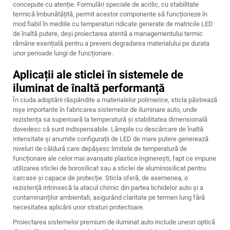
concepute cu atenție. Formulări speciale de acrilic, cu stabilitate
termică îmbunătățită, permit acestor componente să funcționeze în
mod fiabil în mediile cu temperaturi ridicate generate de matricile LED
de înaltă putere, deși proiectarea atentă a managementului termic
rămâne esențială pentru a preveni degradarea materialului pe durata
unor perioade lungi de funcționare.
Aplicații ale sticlei în sistemele de
iluminat de înaltă performanță
În ciuda adoptării răspândite a materialelor polimerice, sticla păstrează
nișe importante în fabricarea sistemelor de iluminare auto, unde
rezistența sa superioară la temperatură și stabilitatea dimensională
dovedesc că sunt indispensabile. Lămpile cu descărcare de înaltă
intensitate și anumite configurații de LED de mare putere generează
niveluri de căldură care depășesc limitele de temperatură de
funcționare ale celor mai avansate plastice inginerești, fapt ce impune
utilizarea sticlei de borosilicat sau a sticlei de aluminosilicat pentru
carcase și capace de protecție. Sticla oferă, de asemenea, o
rezistență intrinsecă la atacul chimic din partea lichidelor auto și a
contaminanților ambientali, asigurând claritate pe termen lung fără
necesitatea aplicării unor straturi protectoare.
Proiectarea sistemelor premium de iluminat auto include uneori optică