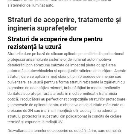
sistemelor de iluminat auto.
Straturi de acoperire, tratamente și
ingineria suprafețelor
Straturi de acoperire dure pentru
rezistență la uzură
Straturile dure pe bază de siloxan aplicate pe lentilele din policarbonat
protejează ansamblurile sistemelor de iluminat auto împotriva
deteriorării prin abraziune cauzate de impactul pietrelor, spălarea
automată a autovehiculelor și operațiunile rutiniere de curățare. Aceste
straturi, care se aplică în mod obișnuit prin procedee de imersie sau
pulverizare, se usucă pentru a forma straturi rezistente la zgârieturi cu
o grosime de doar câțiva microni, îmbunătățind în mod semnificativ
duritatea suprafeței, fără a afecta în mod semnificativ transmisia
optică. Producătorii au perfecționat compozițiile straturilor protectoare
și procesele de aplicare pentru a obține valori de duritate măsurate cu
creioane de 3H sau mai mari, menținând în același timp aderența
stratului protector la substratul din policarbonat în condiții de ciclare
termică și expunere la radiații UV.
Dezvoltarea sistemelor de acoperire cu dublă întărire, care combină