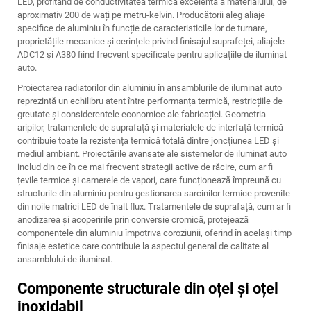
LED, profitând de conductivitatea termică excelentă a materialului, de
aproximativ 200 de wați pe metru-kelvin. Producătorii aleg aliaje
specifice de aluminiu în funcție de caracteristicile lor de turnare,
proprietățile mecanice și cerințele privind finisajul suprafeței, aliajele
ADC12 și A380 fiind frecvent specificate pentru aplicațiile de iluminat
auto.
Proiectarea radiatorilor din aluminiu în ansamblurile de iluminat auto
reprezintă un echilibru atent între performanța termică, restricțiile de
greutate și considerentele economice ale fabricației. Geometria
aripilor, tratamentele de suprafață și materialele de interfață termică
contribuie toate la rezistența termică totală dintre joncțiunea LED și
mediul ambiant. Proiectările avansate ale sistemelor de iluminat auto
includ din ce în ce mai frecvent strategii active de răcire, cum ar fi
țevile termice și camerele de vapori, care funcționează împreună cu
structurile din aluminiu pentru gestionarea sarcinilor termice provenite
din noile matrici LED de înalt flux. Tratamentele de suprafață, cum ar fi
anodizarea și acoperirile prin conversie cromică, protejează
componentele din aluminiu împotriva coroziunii, oferind în același timp
finisaje estetice care contribuie la aspectul general de calitate al
ansamblului de iluminat.
Componente structurale din oțel și oțel
inoxidabil