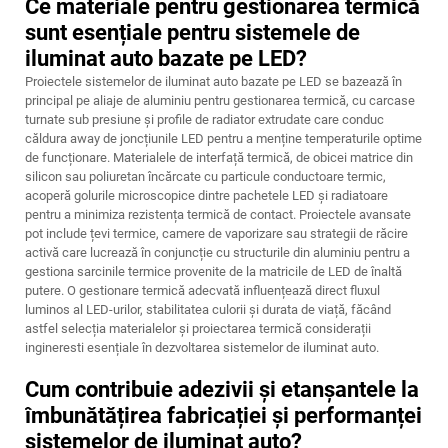
Ce materiale pentru gestionarea termică
sunt esențiale pentru sistemele de
iluminat auto bazate pe LED?
Proiectele sistemelor de iluminat auto bazate pe LED se bazează în
principal pe aliaje de aluminiu pentru gestionarea termică, cu carcase
turnate sub presiune și profile de radiator extrudate care conduc
căldura away de joncțiunile LED pentru a menține temperaturile optime
de funcționare. Materialele de interfață termică, de obicei matrice din
silicon sau poliuretan încărcate cu particule conductoare termic,
acoperă golurile microscopice dintre pachetele LED și radiatoare
pentru a minimiza rezistența termică de contact. Proiectele avansate
pot include țevi termice, camere de vaporizare sau strategii de răcire
activă care lucrează în conjuncție cu structurile din aluminiu pentru a
gestiona sarcinile termice provenite de la matricile de LED de înaltă
putere. O gestionare termică adecvată influențează direct fluxul
luminos al LED-urilor, stabilitatea culorii și durata de viață, făcând
astfel selecția materialelor și proiectarea termică considerații
ingineresti esențiale în dezvoltarea sistemelor de iluminat auto.
Cum contribuie adezivii și etanșantele la
îmbunătățirea fabricației și performanței
sistemelor de iluminat auto?