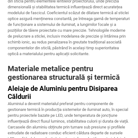
din sticlă pentru elementele lentilelor proiectorului, unde precizia
dimensională și stabilitatea termică influențează direct acuratețea
modelului de fascicul. Coeficientul scăzut de dilatare termică al sticlei
optice asigură menținerea constantă, pe întreaga gamă de temperaturi
de funcționare a sistemului de iluminat, a lungimilor focale și a
pozițiilor de tăiere proiectate cu mare precizie. Tehnologiile moderne
de prelucrare a sticlei, inclusiv modelarea de precizie și întărirea prin
schimb ionic, au redus penalizarea în greutate tradițional asociată
componentelor din sticlă, păstrând în același timp superioritatea
optică a materialului pentru aplicații solicitante.
Materiale metalice pentru
gestionarea structurală și termică
Aleiaje de Aluminiu pentru Disiparea
Căldurii
Aluminiul a devenit materialul preferat pentru componente de
gestionare termică în producția sistemelor de iluminat auto, în special
pentru proiectele bazate pe LED, unde temperatura de joncțiune
influențează direct fluxul luminos, stabilitatea culorii și durata de viață.
Carcasele din aluminiu obținute prin turnare sub presiune și profilele
extrudate de radiatoare conduc eficient căldura departe de sursele