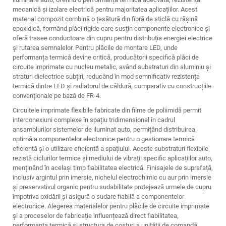
mecanică și izolare electrică pentru majoritatea aplicațiilor. Acest
material compozit combină o țesătură din fibră de sticlă cu rășină
epoxidică, formând plăci rigide care susțin componente electronice și
oferă trasee conductoare din cupru pentru distribuția energiei electrice
și rutarea semnalelor. Pentru plăcile de montare LED, unde
performanța termică devine critică, producătorii specifică plăci de
circuite imprimate cu nucleu metalic, având substraturi din aluminiu și
straturi dielectrice subțiri, reducând în mod semnificativ rezistența
termică dintre LED și radiatorul de căldură, comparativ cu construcțiile
convenționale pe bază de FR-4.
Circuitele imprimate flexibile fabricate din filme de poliimidă permit
interconexiuni complexe în spațiu tridimensional în cadrul
ansamblurilor sistemelor de iluminat auto, permițând distribuirea
optimă a componentelor electronice pentru o gestionare termică
eficientă și o utilizare eficientă a spațiului. Aceste substraturi flexibile
rezistă ciclurilor termice și mediului de vibrații specific aplicațiilor auto,
menținând în același timp fiabilitatea electrică. Finisajele de suprafață,
inclusiv argintul prin imersie, nichelul electrochimic cu aur prin imersie
și preservativul organic pentru sudabilitate protejează urmele de cupru
împotriva oxidării și asigură o sudare fiabilă a componentelor
electronice. Alegerea materialelor pentru plăcile de circuite imprimate
și a proceselor de fabricație influențează direct fiabilitatea,
performanța termică și structura de costuri a unității de comandă