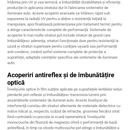
întărirea prin UV și cea termică, a îmbunătățit durabilitatea și eficiența
producției în aplicarea stratului dur în fabricarea sistemelor de
iluminare auto. Aceste acoperiri avansate se întăresc rapid sub
expunerea la radiații UV pentru a obține o rezistență inițială la
manipulare, apoi finalizează polimerizarea prin tratament termic pentru
a atinge caracteristicile complete de performanță. Sistemele de
acoperire în mai multe straturi pot include straturi de grund care
îmbunătățesc aderența, straturi funcționale dure pentru rezistență la
uzură și straturi superioare pentru curățare ușoară sau performanță
anti-condens, creând astfel sisteme complete de protecție a
suprafeței, adaptate cerințelor specifice ale sistemelor de iluminare
auto.
Acoperiri antireflex și de îmbunătățire
optică
Învelișurile optice în film subțire aplicate pe suprafețele lentilelor reduc
pierderile prin reflexie și îmbunătățesc transmisia luminii prin
ansamblurile sistemelor de iluminat auto. Aceste învelișuri de
interferență constau din straturi alternante de materiale dielectrice cu
indice ridicat și, respectiv, scăzut de refracție, grosimea fiecărui strat
fiind controlată cu precizie la scară nanometrică. Învelișurile
monocouche din fluorură de magneziu oferă o performanță de bază
antireflexă, în timp ce stivele multicouche pot atinge o îmbunătățire a