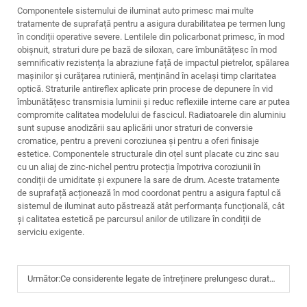
Componentele sistemului de iluminat auto primesc mai multe
tratamente de suprafață pentru a asigura durabilitatea pe termen lung
în condiții operative severe. Lentilele din policarbonat primesc, în mod
obișnuit, straturi dure pe bază de siloxan, care îmbunătățesc în mod
semnificativ rezistența la abraziune față de impactul pietrelor, spălarea
mașinilor și curățarea rutinieră, menținând în același timp claritatea
optică. Straturile antireflex aplicate prin procese de depunere în vid
îmbunătățesc transmisia luminii și reduc reflexiile interne care ar putea
compromite calitatea modelului de fascicul. Radiatoarele din aluminiu
sunt supuse anodizării sau aplicării unor straturi de conversie
cromatice, pentru a preveni coroziunea și pentru a oferi finisaje
estetice. Componentele structurale din oțel sunt placate cu zinc sau
cu un aliaj de zinc-nichel pentru protecția împotriva coroziunii în
condiții de umiditate și expunere la sare de drum. Aceste tratamente
de suprafață acționează în mod coordonat pentru a asigura faptul că
sistemul de iluminat auto păstrează atât performanța funcțională, cât
și calitatea estetică pe parcursul anilor de utilizare în condiții de
serviciu exigente.
Următor:
Ce considerente legate de întreținere prelungesc durata de viață a componentelor sistemelor de iluminat auto