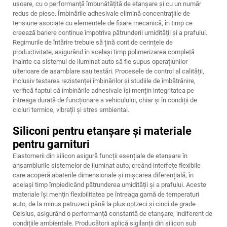
ușoare, cu o performanță îmbunătățită de etanșare și cu un număr
redus de piese. Îmbinările adhesivale elimină concentrațiile de
tensiune asociate cu elementele de fixare mecanică, în timp ce
creează bariere continue împotriva pătrunderii umidității și a prafului.
Regimurile de întărire trebuie să țină cont de cerințele de
productivitate, asigurând în același timp polimerizarea completă
înainte ca sistemul de iluminat auto să fie supus operațiunilor
ulterioare de asamblare sau testări. Procesele de control al calității,
inclusiv testarea rezistenței îmbinărilor și studiile de îmbătrânire,
verifică faptul că îmbinările adhesivale își mențin integritatea pe
întreaga durată de funcționare a vehiculului, chiar și în condiții de
cicluri termice, vibrații și stres ambiental.
Siliconi pentru etanșare și materiale
pentru garnituri
Elastomerii din silicon asigură funcții esențiale de etanșare în
ansamblurile sistemelor de iluminat auto, creând interfețe flexibile
care acoperă abaterile dimensionale și mișcarea diferențială, în
același timp împiedicând pătrunderea umidității și a prafului. Aceste
materiale își mențin flexibilitatea pe întreaga gamă de temperaturi
auto, de la minus patruzeci până la plus optzeci și cinci de grade
Celsius, asigurând o performanță constantă de etanșare, indiferent de
condițiile ambientale. Producătorii aplică sigilanții din silicon sub