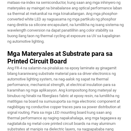
mataas-na-index na semiconductor, kung saan ang mga inhinyero ng
materyales ay maingat na binabalanse ang optical performance laban
sa thermal at mekanikal na mga kinakailangan. Ang mga phosphor-
converted white LED ay nagsasama ng mga partikulo ng phosphor
nang direkta sa silicone encapsulant, na lumilikha ng isang sistema ng
wavelength conversion na dapat panatilihin ang color stability sa
buong ilang taon ng thermal cycling at exposure sa UV sa kapaligiran
ng automotive lighting.
Mga Materyales at Substrate para sa
Printed Circuit Board
Ang FR-4 na salamin-na-pinalakas na epoxy laminate ay ginagamit
bilang karaniwang substrate material para sa driver electronics ng
automotive lighting system, na nag-aalok ng sapat na thermal
performance, mechanical strength, at electrical insulation para sa
karamihan ng mga aplikasyon. Ang kompositong itong materyal ay
binubuo ng hinabi na fiberglass fabric at epoxy resin, na lumilikha ng
matitigas na board na sumusuporta sa mga electronic component at
nagbibigay ng conductive copper traces para sa power distribution at
signal routing. Para sa mga LED mounting board kung saan ang
thermal performance ay naging napakahalaga, ang mga tagagawa ay
nagtatakda ng metal-core printed circuit boards na may aluminum
substrates at manipis na dielectric layers, na nagpapababa nang