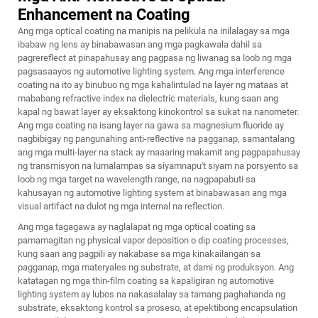
Enhancement na Coating
Ang mga optical coating na manipis na pelikula na inilalagay sa mga
ibabaw ng lens ay binabawasan ang mga pagkawala dahil sa
pagrereflect at pinapahusay ang pagpasa ng liwanag sa loob ng mga
pagsasaayos ng automotive lighting system. Ang mga interference
coating na ito ay binubuo ng mga kahalintulad na layer ng mataas at
mababang refractive index na dielectric materials, kung saan ang
kapal ng bawat layer ay eksaktong kinokontrol sa sukat na nanometer.
Ang mga coating na isang layer na gawa sa magnesium fluoride ay
nagbibigay ng pangunahing anti-reflective na pagganap, samantalang
ang mga multi-layer na stack ay maaaring makamit ang pagpapahusay
ng transmisyon na lumalampas sa siyamnapu't siyam na porsyento sa
loob ng mga target na wavelength range, na nagpapabuti sa
kahusayan ng automotive lighting system at binabawasan ang mga
visual artifact na dulot ng mga internal na reflection.
Ang mga tagagawa ay naglalapat ng mga optical coating sa
pamamagitan ng physical vapor deposition o dip coating processes,
kung saan ang pagpili ay nakabase sa mga kinakailangan sa
pagganap, mga materyales ng substrate, at dami ng produksyon. Ang
katatagan ng mga thin-film coating sa kapaligiran ng automotive
lighting system ay lubos na nakasalalay sa tamang paghahanda ng
substrate, eksaktong kontrol sa proseso, at epektibong encapsulation