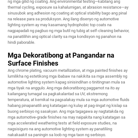
ng mga gilid ng coating. Ang environmental testing—kabilang ang
thermal cycling, exposure sa kahalumigan, at abrasion resistance—ay
sinusubok ang adhesion ng coating at optical stability bago ang pinal
na release para sa produksyon. Ang ilang disenyo ng automotive
lighting system ay may kasamang hydrophobic top coats na
nagpapadali ng pagbuo ng mga butil ng tubig at self-cleaning behavior,
na panatilihin ang optical clarity sa mga kondisyon ng panahon na
hindi paborable.
Mga Dekoratibong at Pangandar na
Surface Finishes
Ang chrome plating, vacuum metallization, at mga painted finishes ay
lumilikha ng estetikong mga ibabaw na nakikita sa mga assembly ng
automotive lighting system kapag sinisindihan o tinitingnan mula sa
mga tiyak na anggulo. Ang mga dekoratibong paggamot na ito ay
kailangang tumagal sa pagkakalantad sa UV, ekstremong
temperatura, at kemikal na pagsalakay mula sa mga automotive fluids
habang pinapanatili ang katatagan ng kulay at pag-iingat ng kislap sa
buong serbisyo ng sasakyan. Ang mga tagagawa ay nagtatakda ng
mga automotive-grade finishes na may naipakita nang katatagan sa
mga accelerated weathering tests at field exposure studies, na
nagsisiguro na ang automotive lighting system ay panatiliing
nakakaakit sa paningin sa loob ng mga taon ng serbisyo.