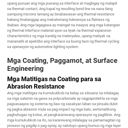
upang punuan ang mga puwang sa interface at magbigay ng malapit
na thermal contact. Ang kapal ng resulting bond line na nasa ilang
sampung microns lamang ay binabawasan ang thermal resistance
habang tinatanggap ang makatwirang toleransya sa flatness ng
ibabaw. Ang mga tagagawa ay maingat na inaayos ang mga katangian
ng thermal interface material ayon sa tiyak na thermal expansion
characteristics ng mga karatig na materyales, upang matiyak na
mananatili at epektibo ang interface sa buong taon ng thermal cycling
sa operasyon ng automotive lighting system.
Mga Coating, Paggamot, at Surface
Engineering
Mga Matitigas na Coating para sa
Abrasion Resistance
Ang mga matitigas na kumukubkob na batay sa siloxane na inilalagay
sa mga salamin na gawa sa polycarbonate ay nagpaprotekta sa mga
pagsasaayos ng sistema ng ilaw ng sasakyan laban sa pinsala dulot
ng pagka-abrasion mula sa pag-impact ng mga bato, awtomatikong
paghuhugas ng kotse, at pangkaraniwang operasyon ng paglilinis. Ang
mga kumukubkob na ito, na karaniwang inilalagay sa pamamagitan ng
proseso ng pagdip o pag-spray, ay natutuyo upang bumuo ng mga layer