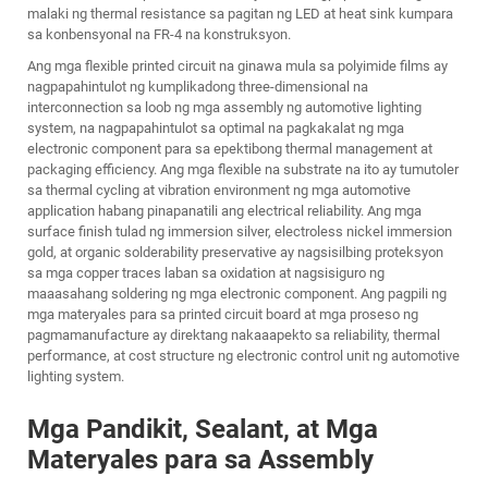
malaki ng thermal resistance sa pagitan ng LED at heat sink kumpara
sa konbensyonal na FR-4 na konstruksyon.
Ang mga flexible printed circuit na ginawa mula sa polyimide films ay
nagpapahintulot ng kumplikadong three-dimensional na
interconnection sa loob ng mga assembly ng automotive lighting
system, na nagpapahintulot sa optimal na pagkakalat ng mga
electronic component para sa epektibong thermal management at
packaging efficiency. Ang mga flexible na substrate na ito ay tumutoler
sa thermal cycling at vibration environment ng mga automotive
application habang pinapanatili ang electrical reliability. Ang mga
surface finish tulad ng immersion silver, electroless nickel immersion
gold, at organic solderability preservative ay nagsisilbing proteksyon
sa mga copper traces laban sa oxidation at nagsisiguro ng
maaasahang soldering ng mga electronic component. Ang pagpili ng
mga materyales para sa printed circuit board at mga proseso ng
pagmamanufacture ay direktang nakaaapekto sa reliability, thermal
performance, at cost structure ng electronic control unit ng automotive
lighting system.
Mga Pandikit, Sealant, at Mga
Materyales para sa Assembly