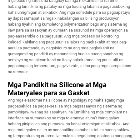
mga pook ng stress na kaugnay sa mga mekanikal na fastener
habang lumilikha ng patuloy na mga hadlang laban sa pagsusubok ng
kahalumigmigan at alikabok. Ang mga schedule para sa pagpapatuyo
ay dapat sumapat sa mga kinakailangan sa bilis ng produksyon
habang tiyakin ang kumpletong polymerization bago ang sistema ng
ilaw para sa sasakyan ay dumaan sa susunod na mga operasyon sa
pag-aassemble o sa pagsusuri. Ang mga proseso sa kontrol ng
kalidad, kabilang ang pagsusuri sa lakas ng pagkakabit at mga pag-
aaral sa pagtanda, ay nagsisiguro na ang mga pagkakabit na
gumagamit ng pandikit ay mananatiling buo sa buong panahon ng
serbisyo ng sasakyan kahit na ito ay nakakaranas ng paulit-ulit na
pagbabago ng temperatura, pagvivibrate, at iba pang mga pampalabas
na stressor.
Mga Pandikit na Silicone at Mga
Materyales para sa Gasket
Ang mga elastomer na silicone ay nagbibigay ng mahalagang mga
pagpapakilos sa pagse-seal sa mga pagsasaayos ng sistema ng
pambibigay-liwanag sa sasakyan, na lumilikha ng mga compliant na
interface na sumasakop sa mga toleransya at iba't ibang galaw
habang pinipigilan ang pumasok na kahalumigmigan at alikabok. Ang
mga materyales na ito ay nananatiling nababaluktot sa buong saklaw
ng temperatura ng automotive mula sa negatibong apatnapu hanggang