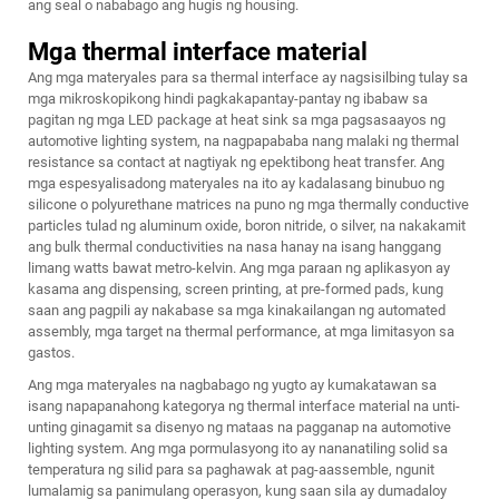
ang seal o nababago ang hugis ng housing.
Mga thermal interface material
Ang mga materyales para sa thermal interface ay nagsisilbing tulay sa
mga mikroskopikong hindi pagkakapantay-pantay ng ibabaw sa
pagitan ng mga LED package at heat sink sa mga pagsasaayos ng
automotive lighting system, na nagpapababa nang malaki ng thermal
resistance sa contact at nagtiyak ng epektibong heat transfer. Ang
mga espesyalisadong materyales na ito ay kadalasang binubuo ng
silicone o polyurethane matrices na puno ng mga thermally conductive
particles tulad ng aluminum oxide, boron nitride, o silver, na nakakamit
ang bulk thermal conductivities na nasa hanay na isang hanggang
limang watts bawat metro-kelvin. Ang mga paraan ng aplikasyon ay
kasama ang dispensing, screen printing, at pre-formed pads, kung
saan ang pagpili ay nakabase sa mga kinakailangan ng automated
assembly, mga target na thermal performance, at mga limitasyon sa
gastos.
Ang mga materyales na nagbabago ng yugto ay kumakatawan sa
isang napapanahong kategorya ng thermal interface material na unti-
unting ginagamit sa disenyo ng mataas na pagganap na automotive
lighting system. Ang mga pormulasyong ito ay nananatiling solid sa
temperatura ng silid para sa paghawak at pag-aassemble, ngunit
lumalamig sa panimulang operasyon, kung saan sila ay dumadaloy