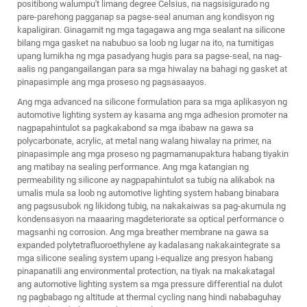
positibong walumpu't limang degree Celsius, na nagsisigurado ng
pare-parehong pagganap sa pagse-seal anuman ang kondisyon ng
kapaligiran. Ginagamit ng mga tagagawa ang mga sealant na silicone
bilang mga gasket na nabubuo sa loob ng lugar na ito, na tumitigas
upang lumikha ng mga pasadyang hugis para sa pagse-seal, na nag-
aalis ng pangangailangan para sa mga hiwalay na bahagi ng gasket at
pinapasimple ang mga proseso ng pagsasaayos.
Ang mga advanced na silicone formulation para sa mga aplikasyon ng
automotive lighting system ay kasama ang mga adhesion promoter na
nagpapahintulot sa pagkakabond sa mga ibabaw na gawa sa
polycarbonate, acrylic, at metal nang walang hiwalay na primer, na
pinapasimple ang mga proseso ng pagmamanupaktura habang tiyakin
ang matibay na sealing performance. Ang mga katangian ng
permeability ng silicone ay nagpapahintulot sa tubig na alikabok na
umalis mula sa loob ng automotive lighting system habang binabara
ang pagsusubok ng likidong tubig, na nakakaiwas sa pag-akumula ng
kondensasyon na maaaring magdeteriorate sa optical performance o
magsanhi ng corrosion. Ang mga breather membrane na gawa sa
expanded polytetrafluoroethylene ay kadalasang nakakaintegrate sa
mga silicone sealing system upang i-equalize ang presyon habang
pinapanatili ang environmental protection, na tiyak na makakatagal
ang automotive lighting system sa mga pressure differential na dulot
ng pagbabago ng altitude at thermal cycling nang hindi nababaguhay