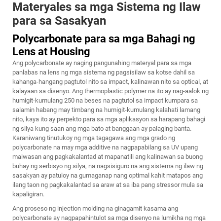
Materyales sa mga Sistema ng Ilaw
para sa Sasakyan
Polycarbonate para sa mga Bahagi ng
Lens at Housing
Ang polycarbonate ay naging pangunahing materyal para sa mga
panlabas na lens ng mga sistema ng pagsisilaw sa kotse dahil sa
kahanga-hangang pagtutol nito sa impact, kalinawan nito sa optical, at
kalayaan sa disenyo. Ang thermoplastic polymer na ito ay nag-aalok ng
humigit-kumulang 250 na beses na pagtutol sa impact kumpara sa
salamin habang may timbang na humigit-kumulang kalahati lamang
nito, kaya ito ay perpekto para sa mga aplikasyon sa harapang bahagi
ng silya kung saan ang mga bato at banggaan ay palaging banta.
Karaniwang tinutukoy ng mga tagagawa ang mga grado ng
polycarbonate na may mga additive na nagpapabilang sa UV upang
maiwasan ang pagkakalantad at mapanatili ang kalinawan sa buong
buhay ng serbisyo ng silya, na nagsisiguro na ang
sistema ng ilaw ng
sasakyan
ay patuloy na gumaganap nang optimal kahit matapos ang
ilang taon ng pagkakalantad sa araw at sa iba pang stressor mula sa
kapaligiran.
Ang proseso ng injection molding na ginagamit kasama ang
polycarbonate ay nagpapahintulot sa mga disenyo na lumikha ng mga