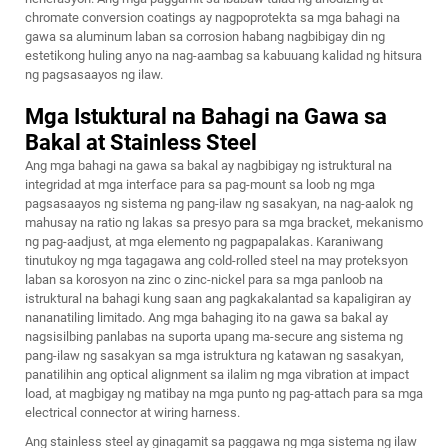
chromate conversion coatings ay nagpoprotekta sa mga bahagi na
gawa sa aluminum laban sa corrosion habang nagbibigay din ng
estetikong huling anyo na nag-aambag sa kabuuang kalidad ng hitsura
ng pagsasaayos ng ilaw.
Mga Istuktural na Bahagi na Gawa sa
Bakal at Stainless Steel
Ang mga bahagi na gawa sa bakal ay nagbibigay ng istruktural na
integridad at mga interface para sa pag-mount sa loob ng mga
pagsasaayos ng sistema ng pang-ilaw ng sasakyan, na nag-aalok ng
mahusay na ratio ng lakas sa presyo para sa mga bracket, mekanismo
ng pag-aadjust, at mga elemento ng pagpapalakas. Karaniwang
tinutukoy ng mga tagagawa ang cold-rolled steel na may proteksyon
laban sa korosyon na zinc o zinc-nickel para sa mga panloob na
istruktural na bahagi kung saan ang pagkakalantad sa kapaligiran ay
nananatiling limitado. Ang mga bahaging ito na gawa sa bakal ay
nagsisilbing panlabas na suporta upang ma-secure ang sistema ng
pang-ilaw ng sasakyan sa mga istruktura ng katawan ng sasakyan,
panatilihin ang optical alignment sa ilalim ng mga vibration at impact
load, at magbigay ng matibay na mga punto ng pag-attach para sa mga
electrical connector at wiring harness.
Ang stainless steel ay ginagamit sa paggawa ng mga sistema ng ilaw