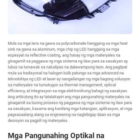
Mula sa mga lens na gawa sa polycarbonate hanggang sa mga heat
sink na gawa sa aluminum, mga chip ng LED hanggang sa mga
espesyal na reflective coating, ang hanay ng mga materyales na
ginagamit sa paggawa ng mga sistema ng ilaw para sa sasakyan ay
lubos na lumawak sa nakalipas na dalawampung taon. Ang paglipat
mula sa tradisyonal na halogen bulb patungo sa mga advanced na
teknolohiya ng LED at laser ay nangailangan ng mga bagong solusyon
sa materyales na tumutugon sa thermal management, optical
efficiency, at integrasyon sa mga elektronikong bahagi ng sasakyan.
Ang artikulong ito ay tatalakayin ang mga pangunahing materyales na
ginagamit sa buong proseso ng paggawa ng mga sistema ng ilaw para
sa sasakyan, kasama ang kanilang mga katangian, aplikasyon, at mga
pagsasaalang-alang sa engineering na nagbibigay-daan sa mga
desisyon sa pagpili ng materyales.
Mga Pangunahing Optikal na