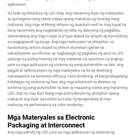
aplikasyon.
Sa loob ng istruktura ng LED chip, ang maraming layer ng materyales
ay gumagana nang sabay-sabay upang makabuo ng liwanag nang
mahusay. Ang mga aktibong rehiyon ng quantum well na may kapal na
ilang nanometro ang nagtatakda ng haba ng daluyong ng paglabas,
samantalang ang mga n-type at p-type doped na rehiyon ay tumutulong
sa pagpapasok ng karga. Ang mga materyales na phosphor, na
karaniwang cerium-doped na yttrium aluminum garnet na
nakadisperse sa silicone, ay nagbabago ng paglabas ng asul na LED
patungo sa puting liwanag na may malawak na spectrum na angkop
para sa mga aplikasyon ng sistema ng pang-automobile na ilaw. Ang
pagpili at optimisasyon ng mga materyales na ito ay direktang
nakaaapekto sa luminous efficacy, color rendering, at pangmatagalang
katatagan ng sistema ng ilaw. Ang mga advanced na disenyo ng
sistema ng pang-automobile na ilaw ay maaaring isama ang maraming
LED chip na may iba’t ibang mga pormulasyon ng phosphor upang
makamit ang tiyak na kontrol sa kulay ng temperatura at mas
mahusay na performance sa color rendering.
Mga Materyales sa Electronic
Packaging at Interconnect
Ang mga pakete ng LED para sa mga aplikasyon ng sistema ng