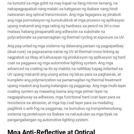
na tumutol sa mga guhit na may kapal na ilang micron lamang, na
nakapagpapabuti nang malaki sa katigasan ng ibabaw nang hindi
naiiwanan ang optical transmission. Ang mga tagagawa ay pinabuti
ang mga pormulasyon ng kumukubkob at mga proseso ng aplikasyon
upang makamit ang mga rating ng hardness sa pencil na 3H o mas
mataas habang pinapanatili ang adhesion sa substrate na
polycarbonate sa pamamagitan ng thermal cycling at exposure sa UV.
Ang pag-unlad ng mga sistema ng dalawang paraan ng pagpapatibay
(dual-cure) na pagsasama-sama ng UV at thermal cross-linking ay
nagpabuti sa tibay at kahusayan ng produksyon ng aplikasyon ng hard
coat sa paggawa ng mga automotive lighting system. Ang mga
advanced na coating na ito ay mabilis na natitibay kapag inilantad sa
UV upang makamit ang unang antas ng lakas para sa paghawak, at
kumpleto ang polymerization sa pamamagitan ng thermal treatment
upang maabot ang buong katangian ng pagganap. Ang mga multi-layer
coating system ay maaaring isama ang mga primer layer na
nagpapahusay sa adhesion, mga functional hard coat layer para sa
resistance sa abrasion, at mga top coat layer para sa madaling
paglilinis o anti-fog na pagganap, na bumubuo ng komprehensibong
sistema ng proteksyon sa ibabaw na nakaukulan sa mga tiyak na
pangangailangan ng automotive lighting system.
Mga Anti-Reflective at Optical