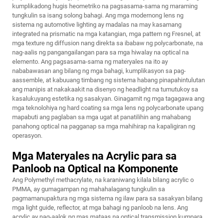
kumplikadong hugis heometriko na pagsasama-sama ng maraming
tungkulin sa isang solong bahagi. Ang mga modernong lens ng
sistema ng automotive lighting ay madalas na may kasamang
integrated na prismatic na mga katangian, mga pattern ng Fresnel, at
mga texture ng diffusion nang direkta sa ibabaw ng polycarbonate, na
nag-aalis ng pangangailangan para sa mga hiwalay na optical na
elemento. Ang pagsasama-sama ng materyales na ito ay
nababawasan ang bilang ng mga bahagi, kumplikasyon sa pag-
aassemble, at kabuuang timbang ng sistema habang pinapahintulutan
ang manipis at nakakaakit na disenyo ng headlight na tumutukoy sa
kasalukuyang estetika ng sasakyan. Ginagamit ng mga tagagawa ang
mga teknolohiya ng hard coating sa mga lens ng polycarbonate upang
mapabuti ang paglaban sa mga ugat at panatilihin ang mahabang
panahong optical na pagganap sa mga mahihirap na kapaligiran ng
operasyon.
Mga Materyales na Acrylic para sa
Panloob na Optical na Komponente
Ang Polymethyl methacrylate, na karaniwang kilala bilang acrylic o
PMMA, ay gumagampan ng mahahalagang tungkulin sa
pagmamanupaktura ng mga sistema ng ilaw para sa sasakyan bilang
mga light guide, reflector, at mga bahagi ng panloob na lens. Ang
acrylic ay nag-aalok ng mas mataas na optical transmission kumpara