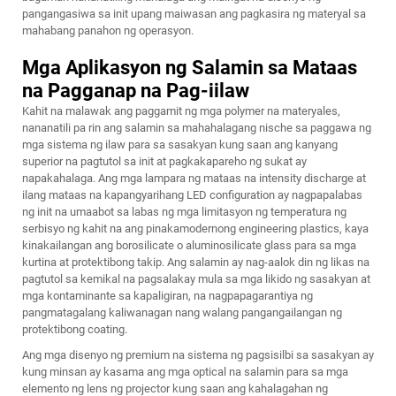
pangangasiwa sa init upang maiwasan ang pagkasira ng materyal sa
mahabang panahon ng operasyon.
Mga Aplikasyon ng Salamin sa Mataas
na Pagganap na Pag-iilaw
Kahit na malawak ang paggamit ng mga polymer na materyales,
nananatili pa rin ang salamin sa mahahalagang nische sa paggawa ng
mga sistema ng ilaw para sa sasakyan kung saan ang kanyang
superior na pagtutol sa init at pagkakapareho ng sukat ay
napakahalaga. Ang mga lampara ng mataas na intensity discharge at
ilang mataas na kapangyarihang LED configuration ay nagpapalabas
ng init na umaabot sa labas ng mga limitasyon ng temperatura ng
serbisyo ng kahit na ang pinakamodernong engineering plastics, kaya
kinakailangan ang borosilicate o aluminosilicate glass para sa mga
kurtina at protektibong takip. Ang salamin ay nag-aalok din ng likas na
pagtutol sa kemikal na pagsalakay mula sa mga likido ng sasakyan at
mga kontaminante sa kapaligiran, na nagpapagarantiya ng
pangmatagalang kaliwanagan nang walang pangangailangan ng
protektibong coating.
Ang mga disenyo ng premium na sistema ng pagsisilbi sa sasakyan ay
kung minsan ay kasama ang mga optical na salamin para sa mga
elemento ng lens ng projector kung saan ang kahalagahan ng