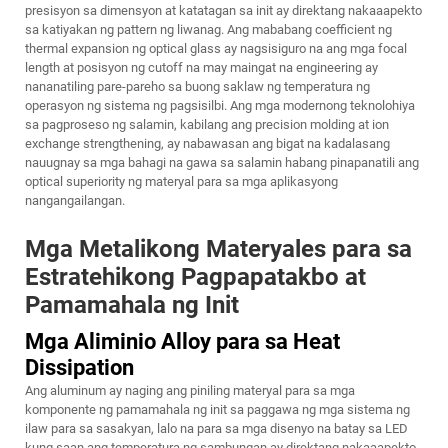
presisyon sa dimensyon at katatagan sa init ay direktang nakaaapekto
sa katiyakan ng pattern ng liwanag. Ang mababang coefficient ng
thermal expansion ng optical glass ay nagsisiguro na ang mga focal
length at posisyon ng cutoff na may maingat na engineering ay
nananatiling pare-pareho sa buong saklaw ng temperatura ng
operasyon ng sistema ng pagsisilbi. Ang mga modernong teknolohiya
sa pagproseso ng salamin, kabilang ang precision molding at ion
exchange strengthening, ay nabawasan ang bigat na kadalasang
nauugnay sa mga bahagi na gawa sa salamin habang pinapanatili ang
optical superiority ng materyal para sa mga aplikasyong
nangangailangan.
Mga Metalikong Materyales para sa
Estratehikong Pagpapatakbo at
Pamamahala ng Init
Mga Aliminio Alloy para sa Heat
Dissipation
Ang aluminum ay naging ang piniling materyal para sa mga
komponente ng pamamahala ng init sa paggawa ng mga sistema ng
ilaw para sa sasakyan, lalo na para sa mga disenyo na batay sa LED
kung saan ang temperatura ng sambungan ay direktang nakaaapekto