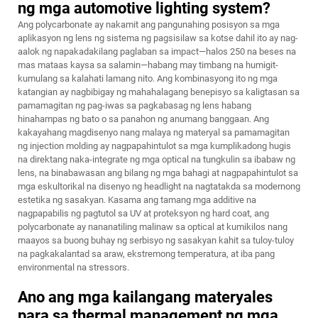
ng mga automotive lighting system?
Ang polycarbonate ay nakamit ang pangunahing posisyon sa mga
aplikasyon ng lens ng sistema ng pagsisilaw sa kotse dahil ito ay nag-
aalok ng napakadakilang paglaban sa impact—halos 250 na beses na
mas mataas kaysa sa salamin—habang may timbang na humigit-
kumulang sa kalahati lamang nito. Ang kombinasyong ito ng mga
katangian ay nagbibigay ng mahahalagang benepisyo sa kaligtasan sa
pamamagitan ng pag-iwas sa pagkabasag ng lens habang
hinahampas ng bato o sa panahon ng anumang banggaan. Ang
kakayahang magdisenyo nang malaya ng materyal sa pamamagitan
ng injection molding ay nagpapahintulot sa mga kumplikadong hugis
na direktang naka-integrate ng mga optical na tungkulin sa ibabaw ng
lens, na binabawasan ang bilang ng mga bahagi at nagpapahintulot sa
mga eskultorikal na disenyo ng headlight na nagtatakda sa modernong
estetika ng sasakyan. Kasama ang tamang mga additive na
nagpapabilis ng pagtutol sa UV at proteksyon ng hard coat, ang
polycarbonate ay nananatiling malinaw sa optical at kumikilos nang
maayos sa buong buhay ng serbisyo ng sasakyan kahit sa tuloy-tuloy
na pagkakalantad sa araw, ekstremong temperatura, at iba pang
environmental na stressors.
Ano ang mga kailangang materyales
para sa thermal management ng mga