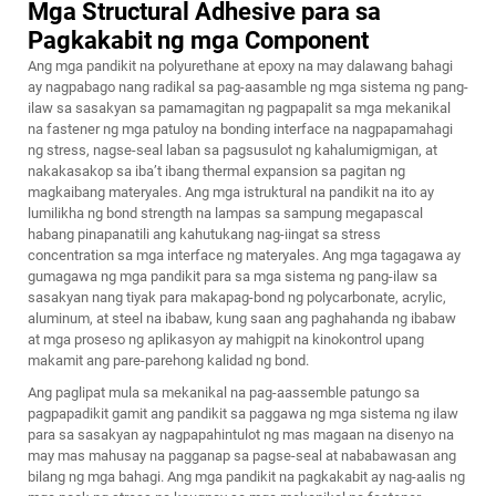
Mga Structural Adhesive para sa
Pagkakabit ng mga Component
Ang mga pandikit na polyurethane at epoxy na may dalawang bahagi
ay nagpabago nang radikal sa pag-aasamble ng mga sistema ng pang-
ilaw sa sasakyan sa pamamagitan ng pagpapalit sa mga mekanikal
na fastener ng mga patuloy na bonding interface na nagpapamahagi
ng stress, nagse-seal laban sa pagsusulot ng kahalumigmigan, at
nakakasakop sa iba’t ibang thermal expansion sa pagitan ng
magkaibang materyales. Ang mga istruktural na pandikit na ito ay
lumilikha ng bond strength na lampas sa sampung megapascal
habang pinapanatili ang kahutukang nag-iingat sa stress
concentration sa mga interface ng materyales. Ang mga tagagawa ay
gumagawa ng mga pandikit para sa mga sistema ng pang-ilaw sa
sasakyan nang tiyak para makapag-bond ng polycarbonate, acrylic,
aluminum, at steel na ibabaw, kung saan ang paghahanda ng ibabaw
at mga proseso ng aplikasyon ay mahigpit na kinokontrol upang
makamit ang pare-parehong kalidad ng bond.
Ang paglipat mula sa mekanikal na pag-aassemble patungo sa
pagpapadikit gamit ang pandikit sa paggawa ng mga sistema ng ilaw
para sa sasakyan ay nagpapahintulot ng mas magaan na disenyo na
may mas mahusay na pagganap sa pagse-seal at nababawasan ang
bilang ng mga bahagi. Ang mga pandikit na pagkakabit ay nag-aalis ng