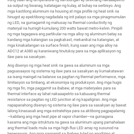
sa output ng liwanag, katatagan ng kulay, at buhay na serbisyo. Ang
mga kastilong aluminum na housing at mga profile ng heat sink na
hinugot ay epektibong nagdadala ng init palayo sa mga pinagmumulan
ng LED, na gumagamit ng mahusay na thermal conductivity ng
materyal na humigit-kumulang 200 watts bawat metro-kelvin. Pinipili
ng mga tagagawa ang partikular na mga alloy ng aluminum batay sa
kanilang mga katangian sa pagkakast, mekanikal na katangian, at
mga kinakailangan sa surface finish, kung saan ang mga alloy na
ADC12 at A380 ay karaniwang tinutukoy para sa mga aplikasyon ng
ilaw para sa sasakyan.
Ang disenyo ng mga heat sink na gawa sa aluminum sa mga
pagsasaayos ng sistema ng ilaw para sa sasakyan ay kumakatawan
sa isang maingat na balanse sa pagitan ng thermal performance, mga
limitasyon sa timbang, at ekonomiya ng produksyon. Ang mga hugis
ng mga fin, mga paggamit sa ibabaw, at mga materyales para sa
thermal interface ay lahat nakaaapekto sa kabuuang thermal
resistance sa pagitan ng LED junction at ng kapaligiran. Ang mga
napapanahong disenyo ng sistema ng ilaw para sa sasakyan ay bawat
lalong kinasasali ang mga estratehiya para sa aktibong pagpapalamig
—kabilang ang mga heat pipe at vapor chamber—na gumagana
kasama ang mga istruktura na gawa sa aluminum upang pamahalaan
ang thermal loads mula sa mga high-flux LED array ng susunod na
henerasyon. Ang mga paggamit sa ibabaw tulad ng anodizing at