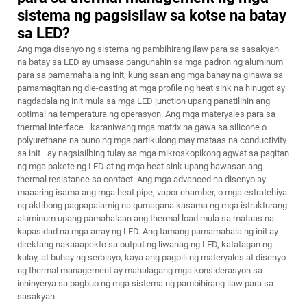
sistema ng pagsisilaw sa kotse na batay
sa LED?
Ang mga disenyo ng sistema ng pambihirang ilaw para sa sasakyan
na batay sa LED ay umaasa pangunahin sa mga padron ng aluminum
para sa pamamahala ng init, kung saan ang mga bahay na ginawa sa
pamamagitan ng die-casting at mga profile ng heat sink na hinugot ay
nagdadala ng init mula sa mga LED junction upang panatilihin ang
optimal na temperatura ng operasyon. Ang mga materyales para sa
thermal interface—karaniwang mga matrix na gawa sa silicone o
polyurethane na puno ng mga partikulong may mataas na conductivity
sa init—ay nagsisilbing tulay sa mga mikroskopikong agwat sa pagitan
ng mga pakete ng LED at ng mga heat sink upang bawasan ang
thermal resistance sa contact. Ang mga advanced na disenyo ay
maaaring isama ang mga heat pipe, vapor chamber, o mga estratehiya
ng aktibong pagpapalamig na gumagana kasama ng mga istrukturang
aluminum upang pamahalaan ang thermal load mula sa mataas na
kapasidad na mga array ng LED. Ang tamang pamamahala ng init ay
direktang nakaaapekto sa output ng liwanag ng LED, katatagan ng
kulay, at buhay ng serbisyo, kaya ang pagpili ng materyales at disenyo
ng thermal management ay mahalagang mga konsiderasyon sa
inhinyerya sa pagbuo ng mga sistema ng pambihirang ilaw para sa
sasakyan.