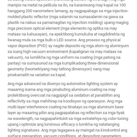
manipis na metal na pelikula na ito, na karaniwang may kapal na 100
hanggang 200 nanometers lamang, ay nagpapabago sa mga injection-
molded plastic reflector (mga salamin na sumasalamin na gawa sa
plastik na nabuo sa pamamagitan ng injection molding) upang maging
mga precision optical element (mga elemento ng optika na may
mataas na kahusayan), na epektibong kumukuha at nagdidirekta ng
liwanag mula sa mga bulb o LED source. Ang proseso ng physical
vapor deposition (PVD) ay nagde-deposito ng mga atom ng aluminyum
sa isang high-vacuum environment (kapaligiran na may mataas na
vakuum), na lumilikha ng mga uniform na coating (mga patong na
pantay) na sumusunod sa mga kumplikadong three-dimensional
geometry (heometriyang may tatlong dimensyon) nang may
pinakamaliit na variation sa kapal.
Ang mga advanced na disenyo ng automotive lighting system ay
maaaring isama ang mga pinabuting aluminum coating na may
protektibong overcoat na nagpipigil sa oxidation at panatilihin ang
reflectivity sa mga mahihirap na kondisyon ng operasyon. Ang mga
multi-layer interference coating na itinatayo sa mga aluminum base
layer ay maaaring piliin ang pagpapalakas ng reflection sa mga tiyak
na wavelength, na nagpapahintulot sa mga estratehiya ng color-tuning
upang i-optimize ang luminous efficacy o lumikha ng natatanging
lighting signatures. Ang mga tagagawa ay maingat na kinokontrol ang
surface preparation, vacuum conditions, at deposition parameters