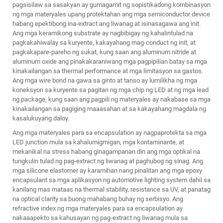
pagsisilaw sa sasakyan ay gumagamit ng sopistikadong kombinasyon
ng mga materyales upang protektahan ang mga semiconductor device
habang epektibong ina-extract ang liwanag at isinasagawa ang init.
Ang mga keramikong substrate ay nagbibigay ng kahalintulad na
pagkakahiwalay sa kuryente, kakayahang mag-conduct ng init, at
pagkakapare-pareho ng sukat, kung saan ang aluminum nitride at
aluminum oxide ang pinakakaraniwang mga pagpipilian batay sa mga
kinakailangan sa thermal performance at mga limitasyon sa gastos.
Ang mga wire bond na gawa sa ginto at tanso ay lumilikha ng mga
koneksyon sa kuryente sa pagitan ng mga chip ng LED at ng mga lead
ng package, kung saan ang pagpili ng materyales ay nakabase sa mga
kinakailangan sa pagiging maaasahan at sa kakayahang magdala ng
kasalukuyang daloy.
Ang mga materyales para sa encapsulation ay nagpaprotekta sa mga
LED junction mula sa kahalumigmigan, mga kontaminante, at
mekanikal na stress habang ginagampanan din ang mga optikal na
tungkulin tulad ng pag-extract ng liwanag at paghubog ng sinag. Ang
mga silicone elastomer ay karamihan nang pinalitan ang mga epoxy
encapsulant sa mga aplikasyon ng automotive lighting system dahil sa
kanilang mas mataas na thermal stability, resistance sa UV, at panatag
na optical clarity sa buong mahabang buhay ng serbisyo. Ang
refractive index ng mga materyales para sa encapsulation ay
nakaaapekto sa kahusayan ng pag-extract ng liwanag mula sa