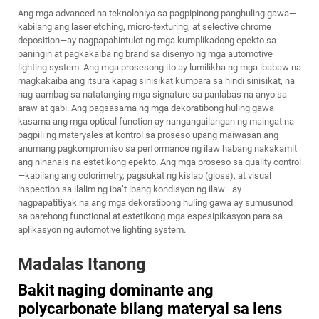
Ang mga advanced na teknolohiya sa pagpipinong panghuling gawa—
kabilang ang laser etching, micro-texturing, at selective chrome
deposition—ay nagpapahintulot ng mga kumplikadong epekto sa
paningin at pagkakaiba ng brand sa disenyo ng mga automotive
lighting system. Ang mga prosesong ito ay lumilikha ng mga ibabaw na
magkakaiba ang itsura kapag sinisikat kumpara sa hindi sinisikat, na
nag-aambag sa natatanging mga signature sa panlabas na anyo sa
araw at gabi. Ang pagsasama ng mga dekoratibong huling gawa
kasama ang mga optical function ay nangangailangan ng maingat na
pagpili ng materyales at kontrol sa proseso upang maiwasan ang
anumang pagkompromiso sa performance ng ilaw habang nakakamit
ang ninanais na estetikong epekto. Ang mga proseso sa quality control
—kabilang ang colorimetry, pagsukat ng kislap (gloss), at visual
inspection sa ilalim ng iba’t ibang kondisyon ng ilaw—ay
nagpapatitiyak na ang mga dekoratibong huling gawa ay sumusunod
sa parehong functional at estetikong mga espesipikasyon para sa
aplikasyon ng automotive lighting system.
Madalas Itanong
Bakit naging dominante ang
polycarbonate bilang materyal sa lens