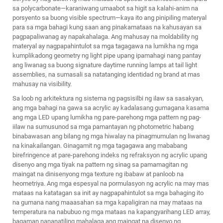
sa polycarbonate—karaniwang umaabot sa higit sa kalahi-anim na
porsyento sa buong visible spectrum—kaya ito ang pinipiling materyal
para sa mga bahagi kung saan ang pinakamataas na kahusayan sa
pagpapaliwanag ay napakahalaga. Ang mahusay na moldability ng
materyal ay nagpapahintulot sa mga tagagawa na lumikha ng mga
kumplikadong geometry ng light pipe upang ipamahagi nang pantay
ang liwanag sa buong signature daytime running lamps at tail light
assemblies, na sumasali sa natatanging identidad ng brand at mas
mahusay na visibility.
Sa loob ng arkitektura ng sistema ng pagsisilbi ng ilaw sa sasakyan,
ang mga bahagi na gawa sa acrylic ay kadalasang gumagana kasama
ang mga LED upang lumikha ng pare-parehong mga pattern ng pag-
iilaw na sumusunod sa mga pamantayan ng photometric habang
binabawasan ang bilang ng mga hiwalay na pinagmumulan ng liwanag
na kinakailangan. Ginagamit ng mga tagagawa ang mababang
birefringence at pare-parehong indeks ng refraksyon ng acrylic upang
disenyo ang mga tiyak na pattern ng sinag sa pamamagitan ng
maingat na dinisenyong mga texture ng ibabaw at panloob na
heometriya. Ang mga espesyal na pormulasyon ng acrylic na may mas
mataas na katatagan sa init ay nagpapahintulot sa mga bahaging ito
na gumana nang maaasahan sa mga kapaligiran na may mataas na
temperatura na nabubuo ng mga mataas na kapangyarihang LED array,
bagaman nananatiling mahalaga ang maingat na disenyo ng