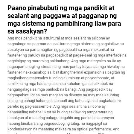
Paano pinabubuti ng mga pandikit at
sealant ang paggawa at pagganap ng
mga sistema ng pambihirang ilaw para
sa sasakyan?
Ang mga pandikit na istruktural at mga sealant na silicone ay
nagpabago sa pagmamanupaktura ng mga sistema ng pagsisilaw sa
sasakyan sa pamamagitan ng pagpapalit sa mga mekanikal na
fastener ng patuloy na pagpapadikit at pagse-seal ng mga interface na
nagbibigay ng maraming pakinabang. Ang mga materyales na ito ay
nagpapamahagi ng stress nang mas pantay kaysa sa mga hiwalay na
fastener, nakakasakop sa iba't ibang thermal expansion sa pagitan ng
magkaibang materyales tulad ng aluminum at polycarbonate, at
lumilikha ng mga hadlang laban sa kahalumigan at alikabok na
nangangalaga sa mga panloob na bahagi. Ang pagpapadikit ay
nagpapahintulot sa mas magaan na disenyo na may mas kaunting
bilang ng bahagi habang pinapabuti ang kahusayan at pagkakapare-
pareho ng pag-aassemble. Ang mga sealant na silicone ay
nananatiling nababaluktot sa buong saklaw ng temperatura ng
sasakyan at maaaring pabagu-baguhin ang panloob na presyon
habang binabara ang pagsusubog ng tubig, na nagpipigil sa
kondensasyon na maaaring makasira sa optical performance. Ang