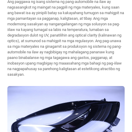
Ang paggawa ng isang sistema ng pang-automobile na ilaw ay
nagsasangkot ng maingat na pagpili ng mga materyales, kung saan
ang bawat isa ay pinipili batay sa kakayahang tumugon sa mahigpit na
mga pamantayan sa pagganap, kaligtasan, at tibay. Ang mga
modernong sasakyan ay nangangailangan ng mga solusyon sa pag-
iilaw na kayang tumagal sa labis na temperatura, lumaban sa
degradasyon dulot ng UV, panatilihin ang optical clarity (kalinawan ng
optics), at sumunod sa mahigpit na mga regulasyon. Ang pag-unawa
sa mga materyales na ginagamit sa produksyon ng sistema ng pang-
automobile na ilaw ay nagbibigay ng mahalagang pananaw kung
paano binabalanse ng mga tagagawa ang gastos, pagganap, at
inobasyon upang magbigay ng maaasahang mga bahagi ng pag-iilaw
na nagpapahusay sa parehong kaligtasan at estetikong atractibo ng
sasakyan.