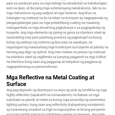
para sa sasakyan para sa mga bahagi na nakalantad sa kahalumigan,
asin sa daan, at iba pang mga substansyang nakakakoros, lalo na sa
mga mekanismo ng pag-aadjust at mga fastener. Ang likas na
katangian ng materyal na ito na laban sa korosyon ay nagpapawala ng
pangangailangan para sa mga protektibong coating na maaaring
makagambala sa mga eksaktong pagkakasya o sa pagpapatuloy ng
kuryente. Ang mga elemento ng spring na gawa sa stainless steel ay
nananatiling may pare-parehong puwersa ng pagkakapit sa buong
buhay ng serbisyo ng sistema ng ilaw para sa sasakyan, na
nagsisiguro ng maaasahang mga koneksyon sa kuryente at patuloy na
tamang pag-align ng optical. Ang mas mataas na presyo ng materyal
na stainless steel ay naglilimita sa kanyang paggamit sa mga kritikal
na interface kung saan ang pagganap at katiyakan ng paggana ay
nagpapaliwanag sa pamumuhunan.
Mga Reflective na Metal Coating at
Surface
Ang pag-deposito ng aluminyum sa anyo ng usok ay lumilikha ng mga
highly reflective (napakainit na sumasalamin) na ibabaw sa mga
substrate na plastik at metal sa buong mga assembly ng automotive
lighting system, kung saan ang reflectivity (kakayahang sumalamin)
ay karaniwang umaabot sa higit sa kaposiyahan at limang porsyento
sa buong visible spectrum (nakikitang saklaw ng liwanag). Ang mga