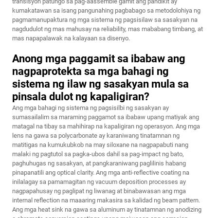
transisyon patungo sa pag-aassemble gamit ang pandikit ay
kumakatawan sa isang pangunahing pagbabago sa metodolohiya ng
pagmamanupaktura ng mga sistema ng pagsisilaw sa sasakyan na
nagdudulot ng mas mahusay na reliability, mas mababang timbang, at
mas napapalawak na kalayaan sa disenyo.
Anong mga paggamit sa ibabaw ang
nagpaprotekta sa mga bahagi ng
sistema ng ilaw ng sasakyan mula sa
pinsala dulot ng kapaligiran?
Ang mga bahagi ng sistema ng pagsisilbi ng sasakyan ay
sumasailalim sa maraming paggamot sa ibabaw upang matiyak ang
matagal na tibay sa mahihirap na kapaligiran ng operasyon. Ang mga
lens na gawa sa polycarbonate ay karaniwang tinatamnan ng
matitigas na kumukubkob na may siloxane na nagpapabuti nang
malaki ng pagtutol sa pagka-ubos dahil sa pag-impact ng bato,
paghuhugas ng sasakyan, at pangkaraniwang paglilinis habang
pinapanatili ang optical clarity. Ang mga anti-reflective coating na
inilalagay sa pamamagitan ng vacuum deposition processes ay
nagpapahusay ng paglipat ng liwanag at binabawasan ang mga
internal reflection na maaaring makasira sa kalidad ng beam pattern.
Ang mga heat sink na gawa sa aluminum ay tinatamnan ng anodizing