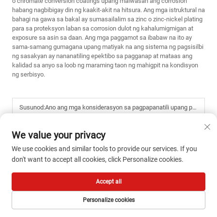
o chromate conversion coatings upang maiwasan ang corrosion
habang nagbibigay din ng kaakit-akit na hitsura. Ang mga istruktural na
bahagi na gawa sa bakal ay sumasailalim sa zinc o zinc-nickel plating
para sa proteksyon laban sa corrosion dulot ng kahalumigmigan at
exposure sa asin sa daan. Ang mga paggamot sa ibabaw na ito ay
sama-samang gumagana upang matiyak na ang sistema ng pagsisilbi
ng sasakyan ay nananatiling epektibo sa pagganap at mataas ang
kalidad sa anyo sa loob ng maraming taon ng mahigpit na kondisyon
ng serbisyo.
Susunod:
Ano ang mga konsiderasyon sa pagpapanatili upang palawigin ang buhay ng mga komponente ng sistema ng ilaw para sa sasakyan
We value your privacy
We use cookies and similar tools to provide our services. If you
don't want to accept all cookies, click Personalize cookies.
Accept all
Personalize cookies