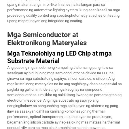
upang makamit ang mirror-like finishes na kailangan para sa
performance ng automotive lighting system, kung saan kasali sa mga
proseso ng quality control ang spectrophotometry at adhesion testing
upang mapatunayan ang integridad ng coating.
Mga Semiconductor at
Elektronikong Materyales
Mga Teknolohiya ng LED Chip at mga
Substrate Material
Ang puso ng mga modernong kumpol ng sistema ng pang-ilaw sa
sasakyan ay binubuo ng mga semiconductor na device na LED na
ginawa sa mga substrato ng sapiryo, silicon carbide, o silicon. Ang
mga kristalinong materyales na ito ang nagbibigay-daan sa epitaxial na
paglaki ng gallium nitride at ng mga kaugnay na compound
semiconductor na lumilikha ng nakikitang liwanag sa pamamagitan ng
electroluminescence. Ang mga substrato ng sapiryo ang
nangingibabaw sa pangunahing mga aplikasyon ng sistema ng pang-
ilaw sa sasakyan dahil sa kanilang kombinasyon ng thermal
performance, optical transparency, at kahusayan sa produksyon,
bagaman ang silicon carbide ay nag-aalok ng mas mataas na thermal
conductivity para sa mga pinakamahihirap na high-power na