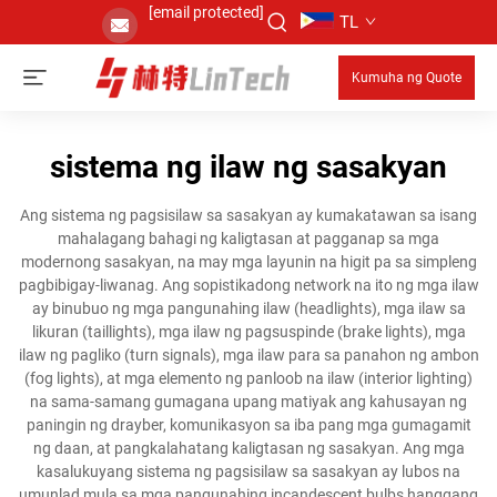
[email protected]
TL
Kumuha ng Quote
sistema ng ilaw ng sasakyan
Ang sistema ng pagsisilaw sa sasakyan ay kumakatawan sa isang
mahalagang bahagi ng kaligtasan at pagganap sa mga
modernong sasakyan, na may mga layunin na higit pa sa simpleng
pagbibigay-liwanag. Ang sopistikadong network na ito ng mga ilaw
ay binubuo ng mga pangunahing ilaw (headlights), mga ilaw sa
likuran (taillights), mga ilaw ng pagsuspinde (brake lights), mga
ilaw ng pagliko (turn signals), mga ilaw para sa panahon ng ambon
(fog lights), at mga elemento ng panloob na ilaw (interior lighting)
na sama-samang gumagana upang matiyak ang kahusayan ng
paningin ng drayber, komunikasyon sa iba pang mga gumagamit
ng daan, at pangkalahatang kaligtasan ng sasakyan. Ang mga
kasalukuyang sistema ng pagsisilaw sa sasakyan ay lubos na
umunlad mula sa mga pangunahing incandescent bulbs hanggang