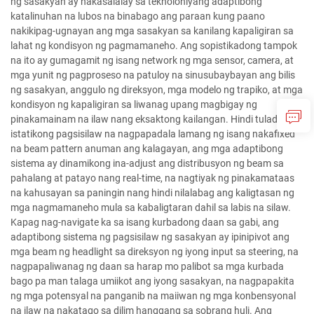
ng sasakyan ay nakasalalay sa teknolohiyang adaptibong
katalinuhan na lubos na binabago ang paraan kung paano
nakikipag-ugnayan ang mga sasakyan sa kanilang kapaligiran sa
lahat ng kondisyon ng pagmamaneho. Ang sopistikadong tampok
na ito ay gumagamit ng isang network ng mga sensor, camera, at
mga yunit ng pagproseso na patuloy na sinusubaybayan ang bilis
ng sasakyan, anggulo ng direksyon, mga modelo ng trapiko, at mga
kondisyon ng kapaligiran sa liwanag upang magbigay ng
pinakamainam na ilaw nang eksaktong kailangan. Hindi tulad ng
istatikong pagsisilaw na nagpapadala lamang ng isang nakafixed
na beam pattern anuman ang kalagayan, ang mga adaptibong
sistema ay dinamikong ina-adjust ang distribusyon ng beam sa
pahalang at patayo nang real-time, na nagtiyak ng pinakamataas
na kahusayan sa paningin nang hindi nilalabag ang kaligtasan ng
mga nagmamaneho mula sa kabaligtaran dahil sa labis na silaw.
Kapag nag-navigate ka sa isang kurbadong daan sa gabi, ang
adaptibong sistema ng pagsisilaw ng sasakyan ay ipinipivot ang
mga beam ng headlight sa direksyon ng iyong input sa steering, na
nagpapaliwanag ng daan sa harap mo palibot sa mga kurbada
bago pa man talaga umiikot ang iyong sasakyan, na nagpapakita
ng mga potensyal na panganib na maiiwan ng mga konbensyonal
na ilaw na nakatago sa dilim hanggang sa sobrang huli. Ang