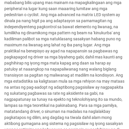
mababang bilis upang mas mainam na mapagkalingaan ang mga
peripheral na lugar kung saan maaaring lumitaw ang mga
pedestrian o cyclist. Ang mga advanced na matrix LED system ay
dinala pa nang higit pa ang adaptasyon sa pamamagitan ng
independiyenteng pagkontrol sa bawat elemento ng liwanag, na
lumilikha ng dinamikong mga pattern ng beam na 'kinukurba' ang
kadiliman palibot sa mga natuklasang sasakyan habang puno ng
maximum na liwanag ang lahat ng iba pang lugar. Ang mga
praktikal na benepisyo ay agad na napapansin sa pagbawas ng
pagkapagod ng driver sa mga biyaheng gabi, dahil mas kaunti ang
paghihirap ng iyong mga mata kapag ang daan sa harap ay
patuloy at naaangkop na napapaliwanag nang walang biglang
transisyon sa pagitan ng maliwanag at madilim na kondisyon. Ang
mga estadistika sa kaligtasan mula sa mga rehiyon na may mataas
na antas ng pag-aadopt ng adaptibong pagsisilaw ay nagpapakita
ng sukatang pagbawas sa rate ng aksidente sa gabi, na
nagpapatunay sa tunay na epekto ng teknolohiyang ito sa mundo,
lampas sa mga teoretikal na pakinabang. Para sa mga pamilya,
matatandang driver, o sinuman na madalas na naglalakbay
pagkatapos ng dilim, ang dagdag na tiwala dahil alam mong
aktibong gumagana ang sistema ng pagsisilaw ng iyong sasakyan