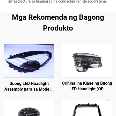
infrastructure sa hinaharap na connected vehicle ecosystems.
Mga Rekomenda ng Bagong
Produkto
Orihinal na Klase ng Buong
Buong LED Headlight
LED Headlight (OE:
Assembly para sa Model 3
1918351-00-D), Mataas na
at Model Y OE 1514952-
Lakas na ABS Housing at
00-D, 1514952-00-E,
UV-Stabilized na PC Lens,
1514952-10-E,
Saklaw ng High Beam na
Pangkalahatang