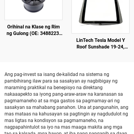
850 metro, Buhay na
Pagpapalit ng Automotive
Serbisyo na 50,000 oras,
Lighting Headlamp
Para sa Pagpapalit ng
Headlight ng Model 3/Y at
Orihinal na Klase ng Rim
Cross-Border Export
ng Gulong (OE: 3488223-
00-A) para sa Model Y,
LinTech Tesla Model Y
Ginawa mula sa Aluminum
Roof Sunshade 19-24,
Alloy na Pinagpalo,
Isang-Klik na Kontrol sa
Mataas na Presisyon,
Boses, Proteksyon Laban
Katugma sa Orihinal na
sa Sila at UV
Lug Nuts at Sistema ng
Ang pag-invest sa isang de-kalidad na sistema ng
Preno, Para sa Palitan at
pambihirang ilaw para sa sasakyan ay nagbibigay ng
Pag-customize
maraming praktikal na benepisyo na direktang
nakaaapekto sa iyong pang-araw-araw na karanasan sa
pagmamaneho at sa mga gastos sa pagmamay-ari ng
sasakyan sa mahabang panahon. Una at pangunahin, ang
mas mataas na kahusayan sa pagtingin ay nagdudulot ng
mas ligtas na kondisyon sa pagmamaneho, na
nagpapahintulot sa iyo na mas maaga makita ang mga
tao sa kalsada, mga hayop, at iba pang panganib sa daan,