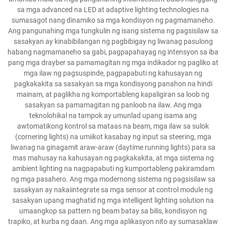
sa mga advanced na LED at adaptive lighting technologies na
sumasagot nang dinamiko sa mga kondisyon ng pagmamaneho.
Ang pangunahing mga tungkulin ng isang sistema ng pagsisilaw sa
sasakyan ay kinabibilangan ng pagbibigay ng liwanag pasulong
habang nagmamaneho sa gabi, pagpapahayag ng intensyon sa iba
pang mga drayber sa pamamagitan ng mga indikador ng pagliko at
mga ilaw ng pagsuspinde, pagpapabuti ng kahusayan ng
pagkakakita sa sasakyan sa mga kondisyong panahon na hindi
mainam, at paglikha ng komportableng kapaligiran sa loob ng
sasakyan sa pamamagitan ng panloob na ilaw. Ang mga
teknolohikal na tampok ay umunlad upang isama ang
awtomatikong kontrol sa mataas na beam, mga ilaw sa sulok
(cornering lights) na umiikot kasabay ng input sa steering, mga
liwanag na ginagamit araw-araw (daytime running lights) para sa
mas mahusay na kahusayan ng pagkakakita, at mga sistema ng
ambient lighting na nagpapabuti ng kumportableng pakiramdam
ng mga pasahero. Ang mga modernong sistema ng pagsisilaw sa
sasakyan ay nakaiintegrate sa mga sensor at control module ng
sasakyan upang maghatid ng mga intelligent lighting solution na
umaangkop sa pattern ng beam batay sa bilis, kondisyon ng
trapiko, at kurba ng daan. Ang mga aplikasyon nito ay sumasaklaw