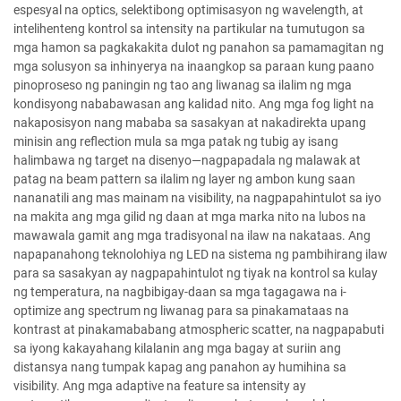
espesyal na optics, selektibong optimisasyon ng wavelength, at
intelihenteng kontrol sa intensity na partikular na tumutugon sa
mga hamon sa pagkakakita dulot ng panahon sa pamamagitan ng
mga solusyon sa inhinyerya na inaangkop sa paraan kung paano
pinoproseso ng paningin ng tao ang liwanag sa ilalim ng mga
kondisyong nababawasan ang kalidad nito. Ang mga fog light na
nakaposisyon nang mababa sa sasakyan at nakadirekta upang
minisin ang reflection mula sa mga patak ng tubig ay isang
halimbawa ng target na disenyo—nagpapadala ng malawak at
patag na beam pattern sa ilalim ng layer ng ambon kung saan
nananatili ang mas mainam na visibility, na nagpapahintulot sa iyo
na makita ang mga gilid ng daan at mga marka nito na lubos na
mawawala gamit ang mga tradisyonal na ilaw na nakataas. Ang
napapanahong teknolohiya ng LED na sistema ng pambihirang ilaw
para sa sasakyan ay nagpapahintulot ng tiyak na kontrol sa kulay
ng temperatura, na nagbibigay-daan sa mga tagagawa na i-
optimize ang spectrum ng liwanag para sa pinakamataas na
kontrast at pinakamababang atmospheric scatter, na nagpapabuti
sa iyong kakayahang kilalanin ang mga bagay at suriin ang
distansya nang tumpak kapag ang panahon ay humihina sa
visibility. Ang mga adaptive na feature sa intensity ay