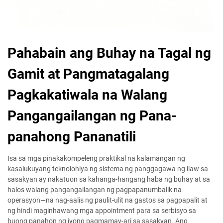
Pahabain ang Buhay na Tagal ng
Gamit at Pangmatagalang
Pagkakatiwala na Walang
Pangangailangan ng Pana-
panahong Pananatili
Isa sa mga pinakakompeleng praktikal na kalamangan ng
kasalukuyang teknolohiya ng sistema ng panggagawa ng ilaw sa
sasakyan ay nakatuon sa kahanga-hangang haba ng buhay at sa
halos walang pangangailangan ng pagpapanumbalik na
operasyon—na nag-aalis ng paulit-ulit na gastos sa pagpapalit at
ng hindi maginhawang mga appointment para sa serbisyo sa
buong panahon ng iyong pagmamay-ari sa sasakyan. Ang