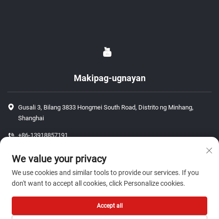
Makipag-ugnayan
Gusali 3, Bilang 3833 Hongmei South Road, Distrito ng Minhang,
Shanghai
+86-13918857191
+86-13918857191
We value your privacy
[email protected]
We use cookies and similar tools to provide our services. If you
don't want to accept all cookies, click Personalize cookies.
Copyright © 2026 ShangHai J P Auto Parts Co., Ltd. Lahat ng karapatan ay
Accept all
nakareserba.-
Patakaran sa Pagkakapribado