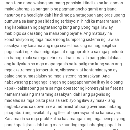
taon-taon nang walang anumang pansinin. Hindi ka na kailanman
makakaharap sa panganib ng pagmamaneho gamit ang isang
nasunog na headlight dahil hindi mo pa natagpuan ang oras upang
pumunta sa isang pasilidad ng serbisyo, ni hindi ka mararanasan
ang kabalisaan ng pagtatanong kung ang iyong mga ilaw ay
mabibigo sa darating na mahabang biyahe. Ang matibay na
konstruksyon ng mga modernong kumpol ng sistema ng ilaw sa
sasakyan ay kasama ang mga sealed housing na nagpipigil sa
pagsusubli ng kahalumigmigan at nagpoprotekta sa mga panloob
na bahagi mula sa mga debris sa daan—na lalo pang pinalalakas
ang katiyakan sa mga mapanganib na kapaligiran kung saan ang
mga ekstremong temperatura, vibrasyon, at kontaminasyon ay
palagiang sumasalakay sa mga sistema ng sasakyan. Ang
nabawasang pangangailangan ng pagpapanumbalik ay lalo pang
kapaki-pakinabang para sa mga operator ng komersyal na fleet na
namamahala ng maraming sasakyan, dahil ang pag-alis ng
madalas na mga bisita para sa serbisyo ng ilaw ay malaki ang
nagbabawas sa downtime at administratibong overhead habang
pinapabuti ang availability ng fleet at operasyonal na kahusayan.
Kasama rin sa mga praktikal na kalamangan ang mga benepisyong
pangkapaligiran, dahil ang mas kaunting mga bahaging papalitin