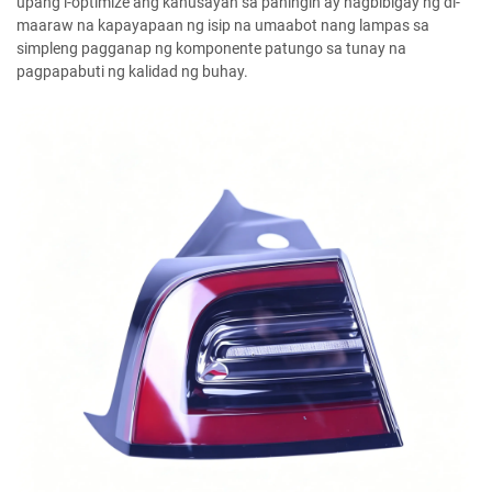
upang i-optimize ang kahusayan sa paningin ay nagbibigay ng di-
maaraw na kapayapaan ng isip na umaabot nang lampas sa
simpleng pagganap ng komponente patungo sa tunay na
pagpapabuti ng kalidad ng buhay.