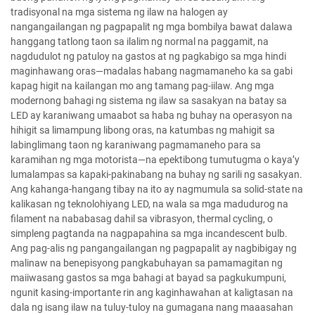
tradisyonal na mga sistema ng ilaw na halogen ay
nangangailangan ng pagpapalit ng mga bombilya bawat dalawa
hanggang tatlong taon sa ilalim ng normal na paggamit, na
nagdudulot ng patuloy na gastos at ng pagkabigo sa mga hindi
maginhawang oras—madalas habang nagmamaneho ka sa gabi
kapag higit na kailangan mo ang tamang pag-iilaw. Ang mga
modernong bahagi ng sistema ng ilaw sa sasakyan na batay sa
LED ay karaniwang umaabot sa haba ng buhay na operasyon na
hihigit sa limampung libong oras, na katumbas ng mahigit sa
labinglimang taon ng karaniwang pagmamaneho para sa
karamihan ng mga motorista—na epektibong tumutugma o kaya’y
lumalampas sa kapaki-pakinabang na buhay ng sarili ng sasakyan.
Ang kahanga-hangang tibay na ito ay nagmumula sa solid-state na
kalikasan ng teknolohiyang LED, na wala sa mga madudurog na
filament na nababasag dahil sa vibrasyon, thermal cycling, o
simpleng pagtanda na nagpapahina sa mga incandescent bulb.
Ang pag-alis ng pangangailangan ng pagpapalit ay nagbibigay ng
malinaw na benepisyong pangkabuhayan sa pamamagitan ng
maiiwasang gastos sa mga bahagi at bayad sa pagkukumpuni,
ngunit kasing-importante rin ang kaginhawahan at kaligtasan na
dala ng isang ilaw na tuluy-tuloy na gumagana nang maaasahan