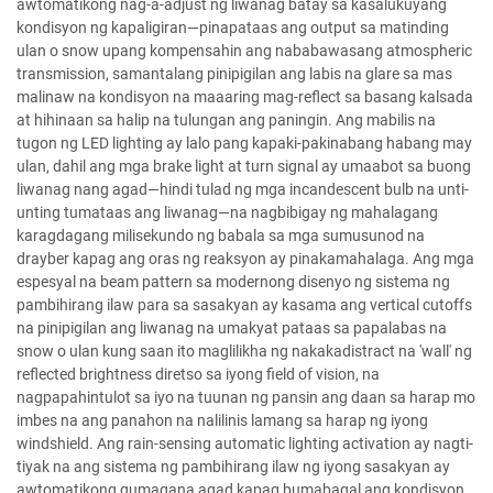
awtomatikong nag-a-adjust ng liwanag batay sa kasalukuyang
kondisyon ng kapaligiran—pinapataas ang output sa matinding
ulan o snow upang kompensahin ang nababawasang atmospheric
transmission, samantalang pinipigilan ang labis na glare sa mas
malinaw na kondisyon na maaaring mag-reflect sa basang kalsada
at hihinaan sa halip na tulungan ang paningin. Ang mabilis na
tugon ng LED lighting ay lalo pang kapaki-pakinabang habang may
ulan, dahil ang mga brake light at turn signal ay umaabot sa buong
liwanag nang agad—hindi tulad ng mga incandescent bulb na unti-
unting tumataas ang liwanag—na nagbibigay ng mahalagang
karagdagang milisekundo ng babala sa mga sumusunod na
drayber kapag ang oras ng reaksyon ay pinakamahalaga. Ang mga
espesyal na beam pattern sa modernong disenyo ng sistema ng
pambihirang ilaw para sa sasakyan ay kasama ang vertical cutoffs
na pinipigilan ang liwanag na umakyat pataas sa papalabas na
snow o ulan kung saan ito maglilikha ng nakakadistract na 'wall' ng
reflected brightness diretso sa iyong field of vision, na
nagpapahintulot sa iyo na tuunan ng pansin ang daan sa harap mo
imbes na ang panahon na nalilinis lamang sa harap ng iyong
windshield. Ang rain-sensing automatic lighting activation ay nagti-
tiyak na ang sistema ng pambihirang ilaw ng iyong sasakyan ay
awtomatikong gumagana agad kapag bumabagal ang kondisyon