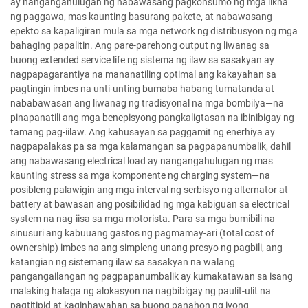
ay nangangahulugan ng nabawasang pagkonsumo ng mga likha
ng paggawa, mas kaunting basurang pakete, at nabawasang
epekto sa kapaligiran mula sa mga network ng distribusyon ng mga
bahaging papalitin. Ang pare-parehong output ng liwanag sa
buong extended service life ng sistema ng ilaw sa sasakyan ay
nagpapagarantiya na mananatiling optimal ang kakayahan sa
pagtingin imbes na unti-unting bumaba habang tumatanda at
nababawasan ang liwanag ng tradisyonal na mga bombilya—na
pinapanatili ang mga benepisyong pangkaligtasan na ibinibigay ng
tamang pag-iilaw. Ang kahusayan sa paggamit ng enerhiya ay
nagpapalakas pa sa mga kalamangan sa pagpapanumbalik, dahil
ang nabawasang electrical load ay nangangahulugan ng mas
kaunting stress sa mga komponente ng charging system—na
posibleng palawigin ang mga interval ng serbisyo ng alternator at
battery at bawasan ang posibilidad ng mga kabiguan sa electrical
system na nag-iisa sa mga motorista. Para sa mga bumibili na
sinusuri ang kabuuang gastos ng pagmamay-ari (total cost of
ownership) imbes na ang simpleng unang presyo ng pagbili, ang
katangian ng sistemang ilaw sa sasakyan na walang
pangangailangan ng pagpapanumbalik ay kumakatawan sa isang
malaking halaga ng alokasyon na nagbibigay ng paulit-ulit na
pagtitipid at kaginhawahan sa buong panahon ng iyong