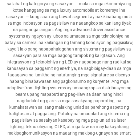
sa lahat ng kategorya ng sasakyan — mula sa mga ekonomiya ng
kotse hanggang sa mga luxury automobile at komersyal na
sasakyan — kung saan ang bawat segment ay nakikinabang mula
sa mga inobasyon sa pagsisilaw na naaangkop sa kanilang tiyak
na pangangailangan. Ang mga advanced driver assistance
systems ay ngayon ay lubos na umaasa sa mga teknolohiya na
batay sa camera, na kailangan ng tamang kondisyon ng pagsisilaw,
kaya’t lalo pang napapahalagahan ang sistema ng pagsisilaw sa
sasakyan para sa mga bagong tampok ng kaligtasan. Ang
integrasyon ng teknolohiya ng LED ay nagpabago nang radikal sa
kahusayan sa paggamit ng enerhiya, na nagbibigay-daan sa mga
tagagawa na lumikha ng natatanging mga signature sa disenyo
habang binabawasan ang pagkonsumo ng kuryente. Ang mga
adaptive front lighting systems ay umaangkop sa distribusyon ng
beam upang mapabuti ang pag-iilaw sa daan nang hindi
nagdudulot ng glare sa mga sasakyang paparating, na
kumakatawan sa isang malaking unlad sa parehong aspeto ng
kaligtasan at paggalang. Patuloy na umuunlad ang sistema ng
pagsisilaw sa sasakyan kasabay ng mga pag-unlad sa laser
lighting, teknolohiya ng OLED, at mga ilaw na may kakayahang
makipagkomunikasyon na maaaring makipag-ugnayan sa smart