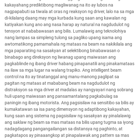
kakayahang prediktibong magliwanag na ito ay lubos na
nagpapabuti sa tiwala at oras ng reaksyon ng driver, lalo na sa mga
di-kilalang daang may mga kurbada kung saan ang kawalan ng
katiyakan kung ano ang nasa harap ay natural na nagdudulot ng
tensyon at nababawasan ang bilis. Lumalawig ang teknolohiya
nang lampas sa simpleng tulong sa pagliko upang isama ang
awtomatikong pamamahala ng mataas na beam na nakikilala ang
mga paparating na sasakyan at selektibong binabawasan o
binabago ang direksyon ng liwanag upang maiwasan ang
pagkablinde ng ibang driver habang pinapanatili ang pinakamataas
na ilaw sa mga lugar na walang trapiko. Ang intelligent beam
control na ito ay tinatanggal ang manu-manong paglipat sa
pagitan ng mataas at mababang beam na nagdudulot ng
distraksyon sa mga driver at madalas ay nangyayari nang sobrang
huli upang maiwasan ang pansamantalang pagkabulag sa
paningin ng ibang motorista. Ang pagsisilaw na sensitibo sa bilis ay
kumakatawan sa isa pang dimensyon ng adaptibong kakayahan,
kung saan ang sistema ng pagsisilaw ng sasakyan ay pinalalawig
ang saklaw ng beam sa mas mataas na bilis upang tugma sa iyong
nadagdagang pangangailangan sa distansya ng paghinto, at
pagkatapos ay pinaaangkop at pinapalawak ang pattern sa mas