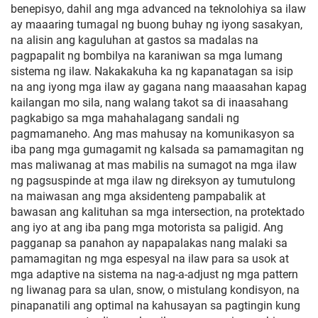
benepisyo, dahil ang mga advanced na teknolohiya sa ilaw
ay maaaring tumagal ng buong buhay ng iyong sasakyan,
na alisin ang kaguluhan at gastos sa madalas na
pagpapalit ng bombilya na karaniwan sa mga lumang
sistema ng ilaw. Nakakakuha ka ng kapanatagan sa isip
na ang iyong mga ilaw ay gagana nang maaasahan kapag
kailangan mo sila, nang walang takot sa di inaasahang
pagkabigo sa mga mahahalagang sandali ng
pagmamaneho. Ang mas mahusay na komunikasyon sa
iba pang mga gumagamit ng kalsada sa pamamagitan ng
mas maliwanag at mas mabilis na sumagot na mga ilaw
ng pagsuspinde at mga ilaw ng direksyon ay tumutulong
na maiwasan ang mga aksidenteng pampabalik at
bawasan ang kalituhan sa mga intersection, na protektado
ang iyo at ang iba pang mga motorista sa paligid. Ang
pagganap sa panahon ay napapalakas nang malaki sa
pamamagitan ng mga espesyal na ilaw para sa usok at
mga adaptive na sistema na nag-a-adjust ng mga pattern
ng liwanag para sa ulan, snow, o mistulang kondisyon, na
pinapanatili ang optimal na kahusayan sa pagtingin kung