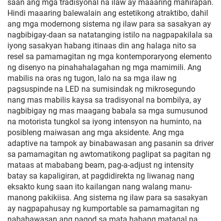
saan ang mga tradisyonal na ilaw ay maaaring mahirapan.
Hindi maaaring balewalain ang estetikong atraktibo, dahil
ang mga modernong sistema ng ilaw para sa sasakyan ay
nagbibigay-daan sa natatanging istilo na nagpapakilala sa
iyong sasakyan habang itinaas din ang halaga nito sa
resel sa pamamagitan ng mga kontemporaryong elemento
ng disenyo na pinahahalagahan ng mga mamimili. Ang
mabilis na oras ng tugon, lalo na sa mga ilaw ng
pagsuspinde na LED na sumisindak ng mikrosegundo
nang mas mabilis kaysa sa tradisyonal na bombilya, ay
nagbibigay ng mas maagang babala sa mga sumusunod
na motorista tungkol sa iyong intensyon na huminto, na
posibleng maiwasan ang mga aksidente. Ang mga
adaptive na tampok ay binabawasan ang pasanin sa driver
sa pamamagitan ng awtomatikong paglipat sa pagitan ng
mataas at mababang beam, pag-a-adjust ng intensity
batay sa kapaligiran, at pagdidirekta ng liwanag nang
eksakto kung saan ito kailangan nang walang manu-
manong pakikiisa. Ang sistema ng ilaw para sa sasakyan
ay nagpapahusay ng kumportable sa pamamagitan ng
nababawasan ang pagod sa mata habang matagal na