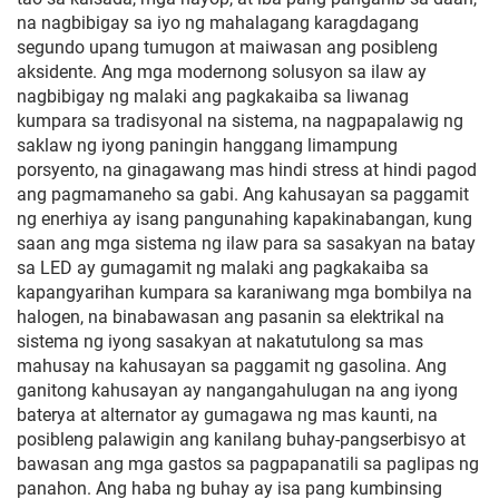
na nagbibigay sa iyo ng mahalagang karagdagang
segundo upang tumugon at maiwasan ang posibleng
aksidente. Ang mga modernong solusyon sa ilaw ay
nagbibigay ng malaki ang pagkakaiba sa liwanag
kumpara sa tradisyonal na sistema, na nagpapalawig ng
saklaw ng iyong paningin hanggang limampung
porsyento, na ginagawang mas hindi stress at hindi pagod
ang pagmamaneho sa gabi. Ang kahusayan sa paggamit
ng enerhiya ay isang pangunahing kapakinabangan, kung
saan ang mga sistema ng ilaw para sa sasakyan na batay
sa LED ay gumagamit ng malaki ang pagkakaiba sa
kapangyarihan kumpara sa karaniwang mga bombilya na
halogen, na binabawasan ang pasanin sa elektrikal na
sistema ng iyong sasakyan at nakatutulong sa mas
mahusay na kahusayan sa paggamit ng gasolina. Ang
ganitong kahusayan ay nangangahulugan na ang iyong
baterya at alternator ay gumagawa ng mas kaunti, na
posibleng palawigin ang kanilang buhay-pangserbisyo at
bawasan ang mga gastos sa pagpapanatili sa paglipas ng
panahon. Ang haba ng buhay ay isa pang kumbinsing