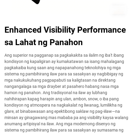
Enhanced Visibility Performance
sa Lahat ng Panahon
Ang superior na pagganap sa pagkakakita sa ilalim ng iba't ibang
kondisyon ng kapaligiran ay kumakatawan sa isang mahalagang
pagkakaiba kung saan ang napapanahong teknolohiya ng mga
sistema ng pambihirang ilaw para sa sasakyan ay nagbibigay ng
mga nakukukuhang pagpapabuti sa kaligtasan na direktang
nangangalaga sa mga drayber at pasahero habang nasa mga
hamon ng panahon. Ang tradisyonal na ilaw ay lubhang
nahihirapan kapag harapin ang ulan, ambon, snow, o iba pang
kondisyon ng atmospera na nagkakalat ng liwanag, lumilikha ng
glare, at binabawasan ang epektibong saklaw ng pag-iilaw—na
minsan ay ginagawang mas mababa pa ang visibility kaysa walang
anumang artipisyal na ilaw. Ang mga modernong disenyo ng
sistema ng pambihirang ilaw para sa sasakyan ay sumasama ng