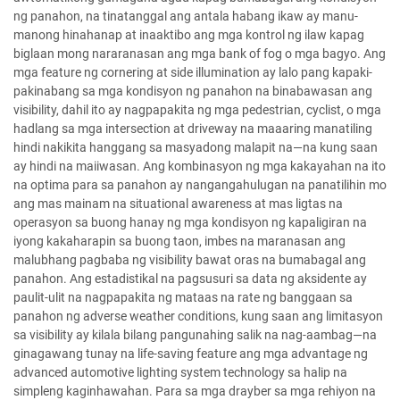
ng panahon, na tinatanggal ang antala habang ikaw ay manu-
manong hinahanap at inaaktibo ang mga kontrol ng ilaw kapag
biglaan mong nararanasan ang mga bank of fog o mga bagyo. Ang
mga feature ng cornering at side illumination ay lalo pang kapaki-
pakinabang sa mga kondisyon ng panahon na binabawasan ang
visibility, dahil ito ay nagpapakita ng mga pedestrian, cyclist, o mga
hadlang sa mga intersection at driveway na maaaring manatiling
hindi nakikita hanggang sa masyadong malapit na—na kung saan
ay hindi na maiiwasan. Ang kombinasyon ng mga kakayahan na ito
na optima para sa panahon ay nangangahulugan na panatilihin mo
ang mas mainam na situational awareness at mas ligtas na
operasyon sa buong hanay ng mga kondisyon ng kapaligiran na
iyong kakaharapin sa buong taon, imbes na maranasan ang
malubhang pagbaba ng visibility bawat oras na bumabagal ang
panahon. Ang estadistikal na pagsusuri sa data ng aksidente ay
paulit-ulit na nagpapakita ng mataas na rate ng banggaan sa
panahon ng adverse weather conditions, kung saan ang limitasyon
sa visibility ay kilala bilang pangunahing salik na nag-aambag—na
ginagawang tunay na life-saving feature ang mga advantage ng
advanced automotive lighting system technology sa halip na
simpleng kaginhawahan. Para sa mga drayber sa mga rehiyon na