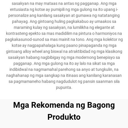
sasakyan na may mataas na antas ng pagganap. Ang mga
entusiasta ng kotse ay pumipili ng mga gulong na ito upang i-
personalize ang kanilang sasakyan at gumawa ng natatanging
pahayag. Ang gintoang huling pagkakabuo ay umaakos sa
maraming kulay ng sasakyan, na lumilikha ng elegante at
kontrasteng epekto sa mas madidilim na pintura o harmoniyos na
pagkakasunod-sunod sa mas mainit na tono. Ang mga kolektor ng
kotse ay nagpapahalaga kung paano pinapaganda ng mga
gintoang alloy wheel ang biswal na atraktibidad ng mga klasikong
sasakyan habang nagbibigay ng mga modernong benepisyo sa
pagganap. Ang mga gulong na ito ay lalo na sikat sa mga
indibidwal na nagmamahal parehong sa anyo at tungkulin, na
naghahanap ng mga sangkap na itinaas ang kanilang karanasan
sa pagmamaneho habang nagdudulot ng pansin saanman sila
pupunta.
Mga Rekomenda ng Bagong
Produkto