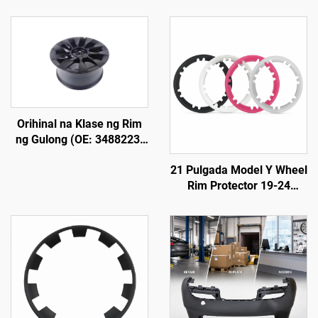
Orihinal na Klase ng Rim
ng Gulong (OE: 3488223-
00-A) para sa Model Y,
21 Pulgada Model Y Wheel
Ginawa mula sa Aluminum
Rim Protector 19-24
Alloy na Pinagpalo,
LinTech
Mataas na Presisyon,
Katugma sa Orihinal na
Lug Nuts at Sistema ng
Preno, Para sa Palitan at
Pag-customize