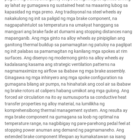
ay lahat ay gumagawa ng sustained heat na maaaring lubog sa
kapasidad ng mga preno. Ang tradisyonal na steel wheels ay
nakakulong ng init sa paligid ng mga brake component, na
nagpapahintulot sa temperatura na umakyat hanggang sa
mangyari ang brake fade at dumami ang stopping distances nang
mapanganib. Ang mga ginto na alloy wheels ay pinipigilan ang
ganitong thermal buildup sa pamamagitan ng patuloy na paglipat
ng init palabas sa pamamagitan ng kanilang mga spokes at rim
surfaces. Ang disenyo ng modernong ginto na alloy wheels ay
kadalasang kasama ang strategic ventilation patterns na
nagmamaximize ng airflow sa ibabaw ng mga brake assembly.
Ginagawa ng mga inhinyero ang mga spoke configuration na
gumagana bilang air pumps, na hinahatak ang cool air sa ibabaw
ng brake rotors at calipers habang umiikot ang mga gulong. Ang
forced air circulation na ito ay sumusuporta sa conductive heat
transfer properties ng alloy material, na lumilikha ng
komprehensibong thermal management system. Ang resulta ay
mga brake component na gumagana sa loob ng optimal na
temperature range, na nagbibigay ng pare-parehong pedal feel at
stopping power anuman ang demand ng pagmamaneho. Ang
extended brake component lifespan ay kumakatawan sa isang