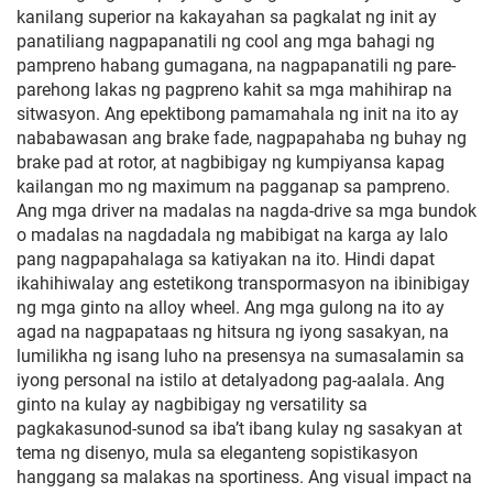
kanilang superior na kakayahan sa pagkalat ng init ay
panatiliang nagpapanatili ng cool ang mga bahagi ng
pampreno habang gumagana, na nagpapanatili ng pare-
parehong lakas ng pagpreno kahit sa mga mahihirap na
sitwasyon. Ang epektibong pamamahala ng init na ito ay
nababawasan ang brake fade, nagpapahaba ng buhay ng
brake pad at rotor, at nagbibigay ng kumpiyansa kapag
kailangan mo ng maximum na pagganap sa pampreno.
Ang mga driver na madalas na nagda-drive sa mga bundok
o madalas na nagdadala ng mabibigat na karga ay lalo
pang nagpapahalaga sa katiyakan na ito. Hindi dapat
ikahihiwalay ang estetikong transpormasyon na ibinibigay
ng mga ginto na alloy wheel. Ang mga gulong na ito ay
agad na nagpapataas ng hitsura ng iyong sasakyan, na
lumilikha ng isang luho na presensya na sumasalamin sa
iyong personal na istilo at detalyadong pag-aalala. Ang
ginto na kulay ay nagbibigay ng versatility sa
pagkakasunod-sunod sa iba’t ibang kulay ng sasakyan at
tema ng disenyo, mula sa eleganteng sopistikasyon
hanggang sa malakas na sportiness. Ang visual impact na