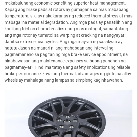
makabuluhang economic benefit ng superior heat management.
Kapag ang brake pads at rotors ay gumagana sa mas mababang
temperatura, sila ay nakakaranas ng reduced thermal stress at mas
mabagal na material degradation. Ang mga pads ay panatilihin ang
kanilang friction characteristics nang mas matagal, samantalang
ang mga rotor ay tumutol sa warping at cracking na nangyayari
dahil sa extreme heat cycles. Ang mga may-ari ng sasakyan ay
natutuklasan na maaari nilang mahabaan ang interval ng
pagmamaneho sa pagitan ng mga brake service appointment, na
binabawasan ang maintenance expenses sa buong panahon ng
pagmamay-ari. Hindi maitataya ang safety implications ng reliable
brake performance, kaya ang thermal advantages ng ginto na alloy
wheels ay mahalaga nang lampas sa simpleng kaginhawahan.