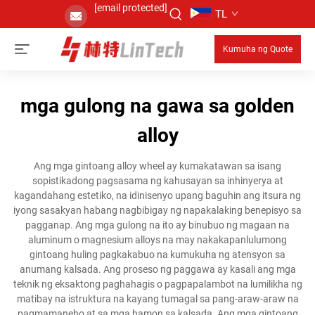
[email protected]
TL
Kumuha ng Quote
mga gulong na gawa sa golden
alloy
Ang mga gintoang alloy wheel ay kumakatawan sa isang
sopistikadong pagsasama ng kahusayan sa inhinyerya at
kagandahang estetiko, na idinisenyo upang baguhin ang itsura ng
iyong sasakyan habang nagbibigay ng napakalaking benepisyo sa
pagganap. Ang mga gulong na ito ay binubuo ng magaan na
aluminum o magnesium alloys na may nakakapanlulumong
gintoang huling pagkakabuo na kumukuha ng atensyon sa
anumang kalsada. Ang proseso ng paggawa ay kasali ang mga
teknik ng eksaktong paghahagis o pagpapalambot na lumilikha ng
matibay na istruktura na kayang tumagal sa pang-araw-araw na
pagmamaneho at sa mga hamon sa kalsada. Ang mga gintoang