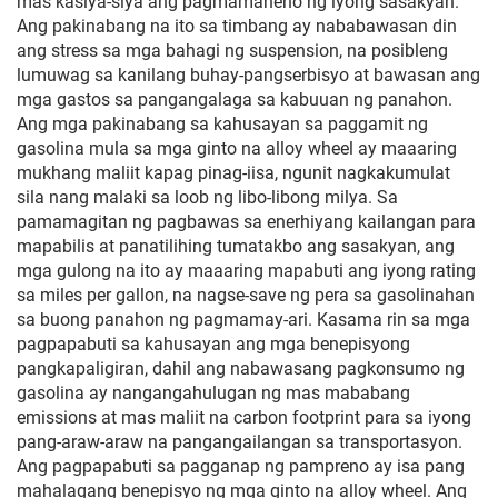
mas kasiya-siya ang pagmamaneho ng iyong sasakyan.
Ang pakinabang na ito sa timbang ay nababawasan din
ang stress sa mga bahagi ng suspension, na posibleng
lumuwag sa kanilang buhay-pangserbisyo at bawasan ang
mga gastos sa pangangalaga sa kabuuan ng panahon.
Ang mga pakinabang sa kahusayan sa paggamit ng
gasolina mula sa mga ginto na alloy wheel ay maaaring
mukhang maliit kapag pinag-iisa, ngunit nagkakumulat
sila nang malaki sa loob ng libo-libong milya. Sa
pamamagitan ng pagbawas sa enerhiyang kailangan para
mapabilis at panatilihing tumatakbo ang sasakyan, ang
mga gulong na ito ay maaaring mapabuti ang iyong rating
sa miles per gallon, na nagse-save ng pera sa gasolinahan
sa buong panahon ng pagmamay-ari. Kasama rin sa mga
pagpapabuti sa kahusayan ang mga benepisyong
pangkapaligiran, dahil ang nabawasang pagkonsumo ng
gasolina ay nangangahulugan ng mas mababang
emissions at mas maliit na carbon footprint para sa iyong
pang-araw-araw na pangangailangan sa transportasyon.
Ang pagpapabuti sa pagganap ng pampreno ay isa pang
mahalagang benepisyo ng mga ginto na alloy wheel. Ang