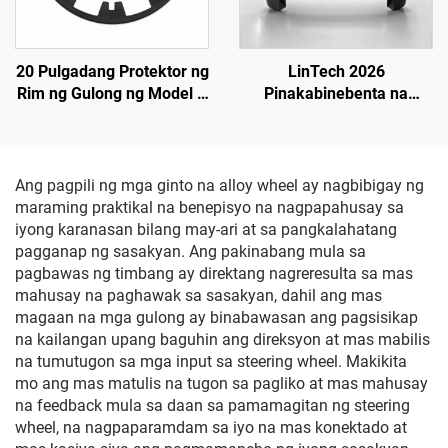
20 Pulgadang Protektor ng
LinTech 2026
Rim ng Gulong ng Model Y
Pinakabinebenta na
(19–24) LinTech
Pabalik na Bumper mula
sa Pabrika para sa Tesla
Model 3 (Refreshed), OE
1582571-SC-C
Ang pagpili ng mga ginto na alloy wheel ay nagbibigay ng
maraming praktikal na benepisyo na nagpapahusay sa
iyong karanasan bilang may-ari at sa pangkalahatang
pagganap ng sasakyan. Ang pakinabang mula sa
pagbawas ng timbang ay direktang nagreresulta sa mas
mahusay na paghawak sa sasakyan, dahil ang mas
magaan na mga gulong ay binabawasan ang pagsisikap
na kailangan upang baguhin ang direksyon at mas mabilis
na tumutugon sa mga input sa steering wheel. Makikita
mo ang mas matulis na tugon sa pagliko at mas mahusay
na feedback mula sa daan sa pamamagitan ng steering
wheel, na nagpaparamdam sa iyo na mas konektado at