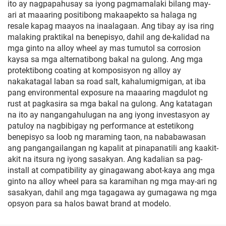
ito ay nagpapahusay sa iyong pagmamalaki bilang may-
ari at maaaring positibong makaapekto sa halaga ng
resale kapag maayos na inaalagaan. Ang tibay ay isa ring
malaking praktikal na benepisyo, dahil ang de-kalidad na
mga ginto na alloy wheel ay mas tumutol sa corrosion
kaysa sa mga alternatibong bakal na gulong. Ang mga
protektibong coating at komposisyon ng alloy ay
nakakatagal laban sa road salt, kahalumigmigan, at iba
pang environmental exposure na maaaring magdulot ng
rust at pagkasira sa mga bakal na gulong. Ang katatagan
na ito ay nangangahulugan na ang iyong investasyon ay
patuloy na nagbibigay ng performance at estetikong
benepisyo sa loob ng maraming taon, na nababawasan
ang pangangailangan ng kapalit at pinapanatili ang kaakit-
akit na itsura ng iyong sasakyan. Ang kadalian sa pag-
install at compatibility ay ginagawang abot-kaya ang mga
ginto na alloy wheel para sa karamihan ng mga may-ari ng
sasakyan, dahil ang mga tagagawa ay gumagawa ng mga
opsyon para sa halos bawat brand at modelo.