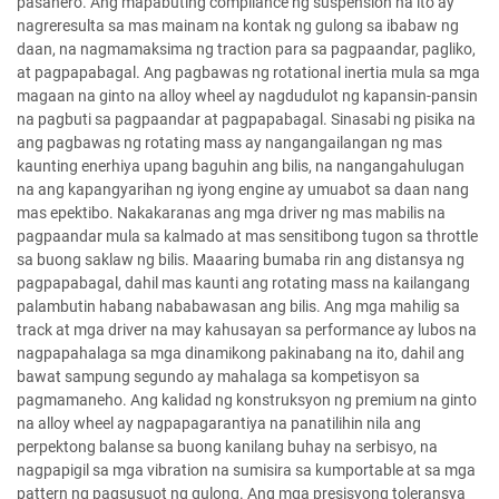
pasahero. Ang mapabuting compliance ng suspension na ito ay
nagreresulta sa mas mainam na kontak ng gulong sa ibabaw ng
daan, na nagmamaksima ng traction para sa pagpaandar, pagliko,
at pagpapabagal. Ang pagbawas ng rotational inertia mula sa mga
magaan na ginto na alloy wheel ay nagdudulot ng kapansin-pansin
na pagbuti sa pagpaandar at pagpapabagal. Sinasabi ng pisika na
ang pagbawas ng rotating mass ay nangangailangan ng mas
kaunting enerhiya upang baguhin ang bilis, na nangangahulugan
na ang kapangyarihan ng iyong engine ay umuabot sa daan nang
mas epektibo. Nakakaranas ang mga driver ng mas mabilis na
pagpaandar mula sa kalmado at mas sensitibong tugon sa throttle
sa buong saklaw ng bilis. Maaaring bumaba rin ang distansya ng
pagpapabagal, dahil mas kaunti ang rotating mass na kailangang
palambutin habang nababawasan ang bilis. Ang mga mahilig sa
track at mga driver na may kahusayan sa performance ay lubos na
nagpapahalaga sa mga dinamikong pakinabang na ito, dahil ang
bawat sampung segundo ay mahalaga sa kompetisyon sa
pagmamaneho. Ang kalidad ng konstruksyon ng premium na ginto
na alloy wheel ay nagpapagarantiya na panatilihin nila ang
perpektong balanse sa buong kanilang buhay na serbisyo, na
nagpapigil sa mga vibration na sumisira sa kumportable at sa mga
pattern ng pagsusuot ng gulong. Ang mga presisyong toleransya