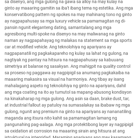
sa disenyo, ang mga gulong na gawa sa alloy na may kulay na
ginto ay maaaring gamitin sa iba't ibang tema ng estetika. Ang mga
konservatibong pattern ng spokes na may mahinang tono ng ginto
ay nagpapahusay sa mga luxury vehicle sa pamamagitan ng di-
pansin ngunit eleganteng dating, samantalang ang mga
agresibong multi-spoke na disenyo na may maliwanag na ginto
naman ay nagpapahayag ng malakas na statement sa mga sports
car at modified vehicle. Ang teknolohiya ng apariyans ay
nagpapanatili ng pagkakapareho ng kulay sa lahat ng gulong, na
nagtiyak ng pantay na hitsura na nagpapahusay sa kabuuang
simetriya at balanse ng sasakyan. Ang mahigpit na quality control
sa proseso ng paggawa ay nagpipigil sa anumang pagkakaiba na
maaaring makasira sa visual na harmoniya. Ang tibay ay isang
mahalagang aspeto ng teknolohiya ng ginto na apariyans, dahil
ang mga coating na ito ay tumutol sa mapang-abusong kondisyon
na kinakaharap ng mga gulong. Ang asin sa daan, brake dust, tar,
at industrial fallout ay patuloy na sumasalakay sa ibabaw ng mga
gulong, ngunit ang premium na ginto na apariyans ay nananatiling
maganda ang itsura nito kahit sa pamamagitan lamang ng
pangunahing pag-aalaga. Ang mga protektibong layer ay nagpipigil
sa oxidation at corrosion na maaaring sirain ang hitsura at ang
istruktural na integridad. Maraming apariyans ang may kasamang