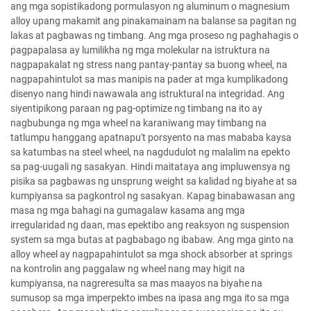
ang mga sopistikadong pormulasyon ng aluminum o magnesium
alloy upang makamit ang pinakamainam na balanse sa pagitan ng
lakas at pagbawas ng timbang. Ang mga proseso ng paghahagis o
pagpapalasa ay lumilikha ng mga molekular na istruktura na
nagpapakalat ng stress nang pantay-pantay sa buong wheel, na
nagpapahintulot sa mas manipis na pader at mga kumplikadong
disenyo nang hindi nawawala ang istruktural na integridad. Ang
siyentipikong paraan ng pag-optimize ng timbang na ito ay
nagbubunga ng mga wheel na karaniwang may timbang na
tatlumpu hanggang apatnapu't porsyento na mas mababa kaysa
sa katumbas na steel wheel, na nagdudulot ng malalim na epekto
sa pag-uugali ng sasakyan. Hindi maitataya ang impluwensya ng
pisika sa pagbawas ng unsprung weight sa kalidad ng biyahe at sa
kumpiyansa sa pagkontrol ng sasakyan. Kapag binabawasan ang
masa ng mga bahagi na gumagalaw kasama ang mga
irregularidad ng daan, mas epektibo ang reaksyon ng suspension
system sa mga butas at pagbabago ng ibabaw. Ang mga ginto na
alloy wheel ay nagpapahintulot sa mga shock absorber at springs
na kontrolin ang paggalaw ng wheel nang may higit na
kumpiyansa, na nagreresulta sa mas maayos na biyahe na
sumusop sa mga imperpekto imbes na ipasa ang mga ito sa mga