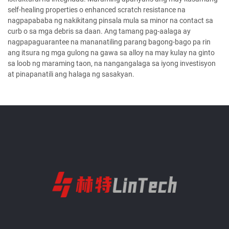
self-healing properties o enhanced scratch resistance na
nagpapababa ng nakikitang pinsala mula sa minor na contact sa
curb o sa mga debris sa daan. Ang tamang pag-aalaga ay
nagpapaguarantee na mananatiling parang bagong-bago pa rin
ang itsura ng mga gulong na gawa sa alloy na may kulay na ginto
sa loob ng maraming taon, na nangangalaga sa iyong investisyon
at pinapanatili ang halaga ng sasakyan.