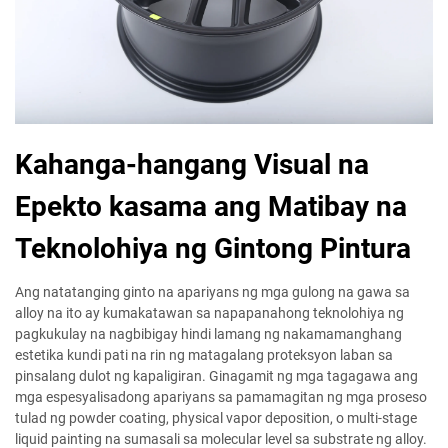
Kahanga-hangang Visual na
Epekto kasama ang Matibay na
Teknolohiya ng Gintong Pintura
Ang natatanging ginto na apariyans ng mga gulong na gawa sa
alloy na ito ay kumakatawan sa napapanahong teknolohiya ng
pagkukulay na nagbibigay hindi lamang ng nakamamanghang
estetika kundi pati na rin ng matagalang proteksyon laban sa
pinsalang dulot ng kapaligiran. Ginagamit ng mga tagagawa ang
mga espesyalisadong apariyans sa pamamagitan ng mga proseso
tulad ng powder coating, physical vapor deposition, o multi-stage
liquid painting na sumasali sa molecular level sa substrate ng alloy.