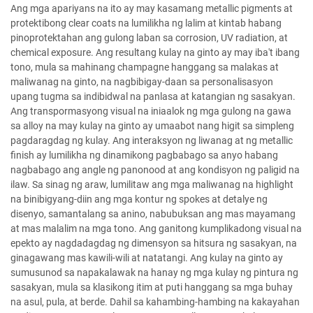
Ang mga apariyans na ito ay may kasamang metallic pigments at
protektibong clear coats na lumilikha ng lalim at kintab habang
pinoprotektahan ang gulong laban sa corrosion, UV radiation, at
chemical exposure. Ang resultang kulay na ginto ay may iba't ibang
tono, mula sa mahinang champagne hanggang sa malakas at
maliwanag na ginto, na nagbibigay-daan sa personalisasyon
upang tugma sa indibidwal na panlasa at katangian ng sasakyan.
Ang transpormasyong visual na iniaalok ng mga gulong na gawa
sa alloy na may kulay na ginto ay umaabot nang higit sa simpleng
pagdaragdag ng kulay. Ang interaksyon ng liwanag at ng metallic
finish ay lumilikha ng dinamikong pagbabago sa anyo habang
nagbabago ang angle ng panonood at ang kondisyon ng paligid na
ilaw. Sa sinag ng araw, lumilitaw ang mga maliwanag na highlight
na binibigyang-diin ang mga kontur ng spokes at detalye ng
disenyo, samantalang sa anino, nabubuksan ang mas mayamang
at mas malalim na mga tono. Ang ganitong kumplikadong visual na
epekto ay nagdadagdag ng dimensyon sa hitsura ng sasakyan, na
ginagawang mas kawili-wili at natatangi. Ang kulay na ginto ay
sumusunod sa napakalawak na hanay ng mga kulay ng pintura ng
sasakyan, mula sa klasikong itim at puti hanggang sa mga buhay
na asul, pula, at berde. Dahil sa kahambing-hambing na kakayahan