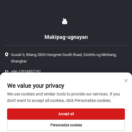
Makipag-ugnayan
Gusali 3, Bilang 3833 Hongmei South Road, Distrito ng Minhang,
Shanghai
+86-13918857191
+86-13918857191
We value your privacy
[email protected]
We use cookies and similar tools to provide our services. If you
don't want to accept all cookies, click Personalize cookies.
Copyright © 2026 ShangHai J P Auto Parts Co., Ltd. Lahat ng karapatan ay
Accept all
nakareserba.-
Patakaran sa Pagkakapribado
Personalize cookies