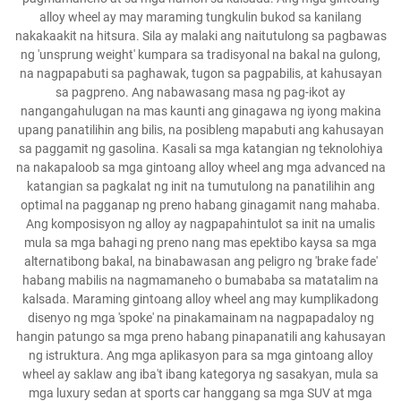
alloy wheel ay may maraming tungkulin bukod sa kanilang
nakakaakit na hitsura. Sila ay malaki ang naitutulong sa pagbawas
ng 'unsprung weight' kumpara sa tradisyonal na bakal na gulong,
na nagpapabuti sa paghawak, tugon sa pagpabilis, at kahusayan
sa pagpreno. Ang nabawasang masa ng pag-ikot ay
nangangahulugan na mas kaunti ang ginagawa ng iyong makina
upang panatilihin ang bilis, na posibleng mapabuti ang kahusayan
sa paggamit ng gasolina. Kasali sa mga katangian ng teknolohiya
na nakapaloob sa mga gintoang alloy wheel ang mga advanced na
katangian sa pagkalat ng init na tumutulong na panatilihin ang
optimal na pagganap ng preno habang ginagamit nang mahaba.
Ang komposisyon ng alloy ay nagpapahintulot sa init na umalis
mula sa mga bahagi ng preno nang mas epektibo kaysa sa mga
alternatibong bakal, na binabawasan ang peligro ng 'brake fade'
habang mabilis na nagmamaneho o bumababa sa matatalim na
kalsada. Maraming gintoang alloy wheel ang may kumplikadong
disenyo ng mga 'spoke' na pinakamainam na nagpapadaloy ng
hangin patungo sa mga preno habang pinapanatili ang kahusayan
ng istruktura. Ang mga aplikasyon para sa mga gintoang alloy
wheel ay saklaw ang iba't ibang kategorya ng sasakyan, mula sa
mga luxury sedan at sports car hanggang sa mga SUV at mga