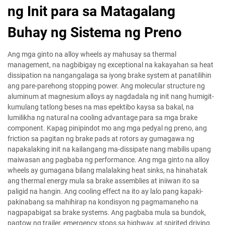
ng Init para sa Matagalang
Buhay ng Sistema ng Preno
Ang mga ginto na alloy wheels ay mahusay sa thermal
management, na nagbibigay ng exceptional na kakayahan sa heat
dissipation na nangangalaga sa iyong brake system at panatilihin
ang pare-parehong stopping power. Ang molecular structure ng
aluminum at magnesium alloys ay nagdadala ng init nang humigit-
kumulang tatlong beses na mas epektibo kaysa sa bakal, na
lumilikha ng natural na cooling advantage para sa mga brake
component. Kapag pinipindot mo ang mga pedyal ng preno, ang
friction sa pagitan ng brake pads at rotors ay gumagawa ng
napakalaking init na kailangang ma-dissipate nang mabilis upang
maiwasan ang pagbaba ng performance. Ang mga ginto na alloy
wheels ay gumagana bilang malalaking heat sinks, na hinahatak
ang thermal energy mula sa brake assemblies at iniiwan ito sa
paligid na hangin. Ang cooling effect na ito ay lalo pang kapaki-
pakinabang sa mahihirap na kondisyon ng pagmamaneho na
nagpapabigat sa brake systems. Ang pagbaba mula sa bundok,
pagtow ng trailer, emergency stops sa highway, at spirited driving