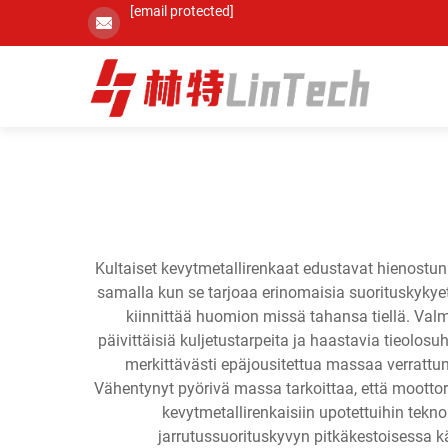
[email protected]
Kultaiset kevytmetallirenkaat edustavat hienostun
samalla kun se tarjoaa erinomaisia suorituskykye
kiinnittää huomion missä tahansa tiellä. Val
päivittäisiä kuljetustarpeita ja haastavia tieolos
merkittävästi epäjousitettua massaa verrattun
Vähentynyt pyörivä massa tarkoittaa, että mootto
kevytmetallirenkaisiin upotettuihin tek
jarrutussuorituskyvyn pitkäkestoisessa