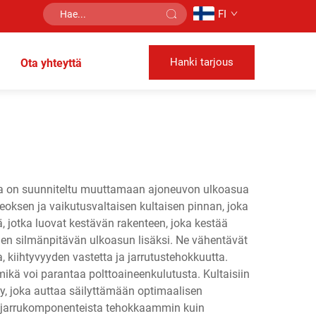
FI
Hanki tarjous
Ota yhteyttä
 joka on suunniteltu muuttamaan ajoneuvon ulkoasua
oksen ja vaikutusvaltaisen kultaisen pinnan, joka
 jotka luovat kestävän rakenteen, joka kestää
iiden silmänpitävän ulkoasun lisäksi. Ne vähentävät
 kiihtyvyyden vastetta ja jarrutustehokkuutta.
kä voi parantaa polttoaineenkulutusta. Kultaisiin
y, joka auttaa säilyttämään optimaalisen
n jarrukomponenteista tehokkaammin kuin