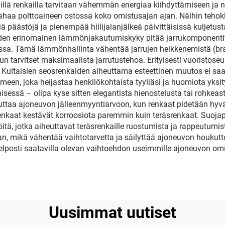
illä renkailla tarvitaan vähemmän energiaa kiihdyttämiseen ja 
rahaa polttoaineen ostossa koko omistusajan ajan. Näihin tehok
ä päästöjä ja pienempää hiilijalanjälkeä päivittäisissä kuljetu
Niiden erinomainen lämmönjakautumiskyky pitää jarrukomponenti
sa. Tämä lämmönhallinta vähentää jarrujen heikkenemistä (brake
un tarvitset maksimaalista jarrutustehoa. Erityisesti vuoristoseudu
. Kultaisien seosrenkaiden aiheuttama esteettinen muutos ei sa
een, joka heijastaa henkilökohtaista tyyliäsi ja huomiota yksity
sessä – olipa kyse sitten elegantista hienostelusta tai rohkeas
aikuttaa ajoneuvon jälleenmyyntiarvoon, kun renkaat pidetään h
srenkaat kestävät korroosiota paremmin kuin teräsrenkaat. Suoja
itä, jotka aiheuttavat teräsrenkaille ruostumista ja rappeutumist
 ajan, mikä vähentää vaihtotarvetta ja säilyttää ajoneuvon houk
lposti saatavilla olevan vaihtoehdon useimmille ajoneuvon omista
Uusimmat uutiset