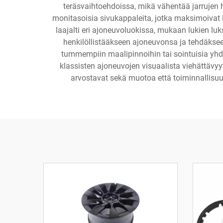
teräsvaihtoehdoissa, mikä vähentää jarrujen h
monitasoisia sivukappaleita, jotka maksimoivat il
laajalti eri ajoneuvoluokissa, mukaan lukien luk
henkilöllistääkseen ajoneuvonsa ja tehdäkseen
tummempiin maalipinnoihin tai sointuisia yhdi
klassisten ajoneuvojen visuaalista viehättävyyt
arvostavat sekä muotoa että toiminnallisuu