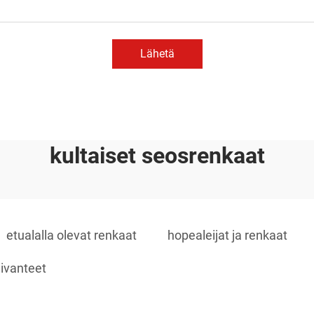
Lähetä
kultaiset seosrenkaat
etualalla olevat renkaat
hopealeijat ja renkaat
nivanteet