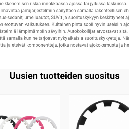
eikkenemisen riskiä innokkaassa ajossa tai jyrkissä laskuissa. 
mavirtaa jarrujärjestelmiin säilyttäen samalla rakenteellisen e
sus-sedanit, urheiluautot, SUV:t ja suorituskykyyn keskittyneet 
 erottuvan vaikutuksen. Kultainen pinta sopii hyvin useisiin aj
stelmiä lämpimämpiin sävyihin. Autokokoilijat arvostavat sitä, 
tä samalla kun ne tarjoavat nykyaikaisia suorituskykyetuja. Nämä
tta ja etsivät komponentteja, jotka nostavat ajokokemusta ja 
Uusien tuotteiden suositus