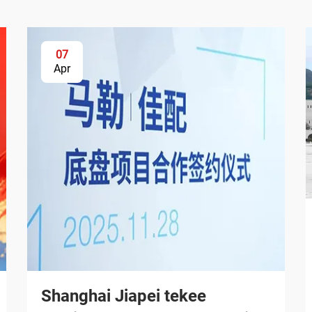
07
Apr
Shanghai Jiapei tekee