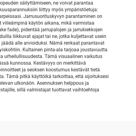
nopeuden säilyttämiseen, ne voivat parantaa
kuusparannuksiin liittyy myös ympäristöetuja:
starpeissasi. Jarrusuorituskyvyn parantaminen on
t viileämpinä käytön aikana, mikä varmistaa
 fade), pidentää jarrupalojen ja jarrukiekkojen
illa liikkuvat ajajat tai ne, jotka kuljettavat usein
a jäädä alle arvioiduksi. Nämä renkaat parantavat
iskohtiin. Kultainen pinta-ala tarjoaa joustavuutta
ta urheilullisuudesta. Tämä visuaalinen vaikutus
yvässä kunnossa. Kestävyys on merkittävä
pinnoitteet ja seoksen koostumus kestävät tietä
a. Tämä pitkä käyttöikä tarkoittaa, että sijoituksesi
uttelevan ulkonäön. Asennuksen helppous ja
jille, sillä valmistajat tuottavat vaihtoehtoja