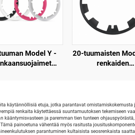
tuuman Model Y -
20-tuumaisten Mod
enkaansuojaimet
renkaiden
allivuodet 2019–
rengasreunansuoja
2024), LinTech
24, LinTech
eita käytännöllisiä etuja, jotka parantavat omistamiskokemust
evyempiä renkaita käytettäessä suuntamuutoksen tekemiseen va
kääntymisvasteen ja paremman tien tunteen ohjauspyörästä,
 Tämä painoetuna vähentää myös rasitusta jousituskomponenteis
neenkulutuksen parantuminen kultaisista seosrenkaista saattaa 