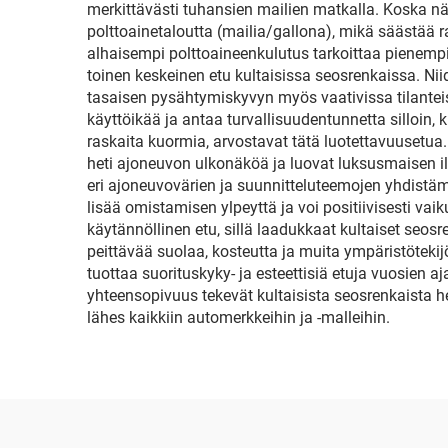
jarrujärjestelmän
merkittävästi tuhansien mailien matkalla. Koska nä
kanssa, vaihto- ja
polttoainetaloutta (mailia/gallona), mikä säästää 
alhaisempi polttoaineenkulutus tarkoittaa pienempi
räätälöintitarkoituksiin
toinen keskeinen etu kultaisissa seosrenkaissa. 
tasaisen pysähtymiskyvyn myös vaativissa tilanteis
käyttöikää ja antaa turvallisuudentunnetta silloin, k
raskaita kuormia, arvostavat tätä luotettavuusetua
heti ajoneuvon ulkonäköä ja luovat luksusmaisen ilm
eri ajoneuvovärien ja suunnitteluteemojen yhdistämi
lisää omistamisen ylpeyttä ja voi positiivisesti v
käytännöllinen etu, sillä laadukkaat kultaiset seo
peittävää suolaa, kosteutta ja muita ympäristötekijö
tuottaa suorituskyky- ja esteettisiä etuja vuosien
yhteensopivuus tekevät kultaisista seosrenkaista he
lähes kaikkiin automerkkeihin ja -malleihin.