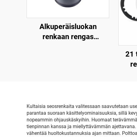
Alkuperäisluokan
renkaan rengas
(alkuperäinen
21 
varaosanumero:
r
3488223-00-A) Model Y
(m
-ajoneuvoon,
kuumavalssattu
alumiiniseos, korkea
tarkkuus, yhteensopiva
Kultaisia seosrenkaita valitessaan saavutetaan us
parantaa suoraan käsittelyominaisuuksia, sillä k
alkuperäisten
nopeammin ohjauskäskyihin. Huomaat terävämmän 
ruuvipulttien ja
tienpinnan kanssa ja miellyttävämmän ajettavana.
vähentää huoltokustannuksia ajan mittaan. Polttoai