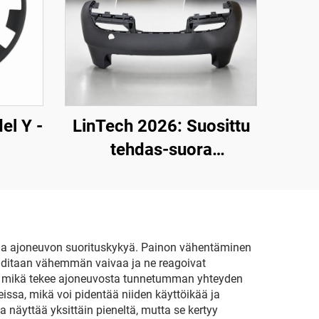
el Y -
LinTech 2026: Suosittu
tehdas-suora
t 19–
takapuskuri OE
1582571-SC-C Tesla
Model 3 -
päivitysversiolle
a ja ajoneuvon suorituskykyä. Painon vähentäminen
aditaan vähemmän vaivaa ja ne reagoivat
 mikä tekee ajoneuvosta tunnetumman yhteyden
sa, mikä voi pidentää niiden käyttöikää ja
näyttää yksittäin pieneltä, mutta se kertyy