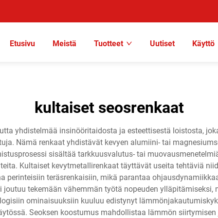
Etusivu
Meistä
Tuotteet
Uutiset
Käyttö
kultaiset seosrenkaat
utta yhdistelmää insinööritaidosta ja esteettisestä loistosta,
tuja. Nämä renkaat yhdistävät kevyen alumiini- tai magnesiumse
mistusprosessi sisältää tarkkuusvalutus- tai muovausmenetelmiä,
uhteita. Kultaiset kevytmetallirenkaat täyttävät useita tehtäviä n
a perinteisiin teräsrenkaisiin, mikä parantaa ohjausdynamiikkaa,
ri joutuu tekemään vähemmän työtä nopeuden ylläpitämiseksi, mi
nologisiin ominaisuuksiin kuuluu edistynyt lämmönjakautumiskyk
 käytössä. Seoksen koostumus mahdollistaa lämmön siirtymise