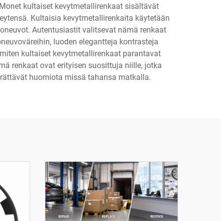
Monet kultaiset kevytmetallirenkaat sisältävät
heytensä. Kultaisia kevytmetallirenkaita käytetään
ajoneuvot. Autentusiastit valitsevat nämä renkaat
oneuvoväreihin, luoden elegantteja kontrasteja
miten kultaiset kevytmetallirenkaat parantavat
 renkaat ovat erityisen suosittuja niille, jotka
herättävät huomiota missä tahansa matkalla.