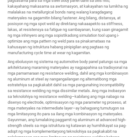
pagsasama para sa mga steel body panel dahil sa bilis nito,
kakayahang makasama sa awtomasyon, at kakayahan na lumikha ng
malalakas na metallurgical bonds nang walang karagdagang
materyales na gagamitin bilang fastener. Ang bilang, distansya, at
posisyon ng mga spot weld ay direktang nakaaapekto sa stiffness,
lakas, at resistensya sa fatigue ng sambayanan, kung saan ginagamit
ng mga inhinyero ang mga sopistikadong simulation tool upang i-
optimize ang mga pattern ng weld para sa pinakamataas na
kahusayan ng istruktura habang pinipigilan ang pagtaas ng
manufacturing cycle time at wear ng kagamitan.
Ang ebolusyon ng sistema ng automotive body panel patungo sa mga
arkitekturang maraming materyales ay nagpapahina sa tradisyonal na
mga pamamaraan ng resistance welding, dahil ang mga kombinasyon
ng aluminum at steel ay nangangailangan ng alternatibong mga
estratehiya sa pagkakabit dahil sa mga pangunahing incompatibility
sa resistance welding ng mga dissimilar metals. Ang mga inobasyon
sa teknolohiya ng resistance welding—kabilang ang mga nabago na
disenyo ng electrode, optimisasyon ng mga parameter ng proseso, at
mga materyales na intermediate layer—ay bahagyang tumutugon sa
mga limitasyong ito para sa ilang mga kombinasyon ng materyales.
Gayunman, ang lumalaking paggamit ng aluminum at advanced high-
strength steels sa mga istruktura ng katawan ay humihikayat sa pag-
adopt ng mga komplementaryong teknolohiya sa pagkakabit na