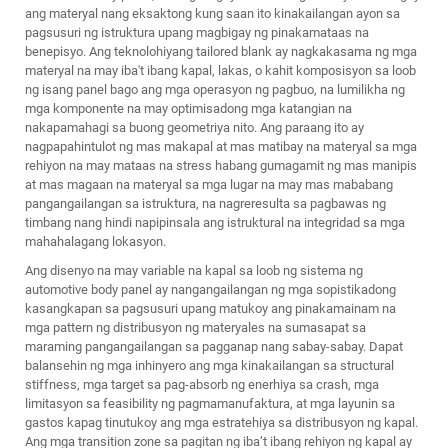
ang materyal nang eksaktong kung saan ito kinakailangan ayon sa
pagsusuri ng istruktura upang magbigay ng pinakamataas na
benepisyo. Ang teknolohiyang tailored blank ay nagkakasama ng mga
materyal na may iba't ibang kapal, lakas, o kahit komposisyon sa loob
ng isang panel bago ang mga operasyon ng pagbuo, na lumilikha ng
mga komponente na may optimisadong mga katangian na
nakapamahagi sa buong geometriya nito. Ang paraang ito ay
nagpapahintulot ng mas makapal at mas matibay na materyal sa mga
rehiyon na may mataas na stress habang gumagamit ng mas manipis
at mas magaan na materyal sa mga lugar na may mas mababang
pangangailangan sa istruktura, na nagreresulta sa pagbawas ng
timbang nang hindi napipinsala ang istruktural na integridad sa mga
mahahalagang lokasyon.
Ang disenyo na may variable na kapal sa loob ng sistema ng
automotive body panel ay nangangailangan ng mga sopistikadong
kasangkapan sa pagsusuri upang matukoy ang pinakamainam na
mga pattern ng distribusyon ng materyales na sumasapat sa
maraming pangangailangan sa pagganap nang sabay-sabay. Dapat
balansehin ng mga inhinyero ang mga kinakailangan sa structural
stiffness, mga target sa pag-absorb ng enerhiya sa crash, mga
limitasyon sa feasibility ng pagmamanufaktura, at mga layunin sa
gastos kapag tinutukoy ang mga estratehiya sa distribusyon ng kapal.
Ang mga transition zone sa pagitan ng iba’t ibang rehiyon ng kapal ay