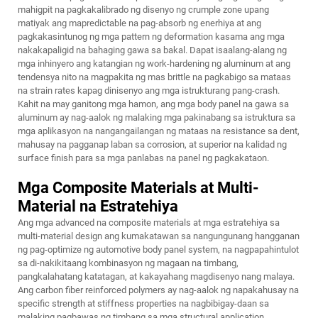
mahigpit na pagkakalibrado ng disenyo ng crumple zone upang
matiyak ang mapredictable na pag-absorb ng enerhiya at ang
pagkakasintunog ng mga pattern ng deformation kasama ang mga
nakakapaligid na bahaging gawa sa bakal. Dapat isaalang-alang ng
mga inhinyero ang katangian ng work-hardening ng aluminum at ang
tendensya nito na magpakita ng mas brittle na pagkabigo sa mataas
na strain rates kapag dinisenyo ang mga istrukturang pang-crash.
Kahit na may ganitong mga hamon, ang mga body panel na gawa sa
aluminum ay nag-aalok ng malaking mga pakinabang sa istruktura sa
mga aplikasyon na nangangailangan ng mataas na resistance sa dent,
mahusay na pagganap laban sa corrosion, at superior na kalidad ng
surface finish para sa mga panlabas na panel ng pagkakataon.
Mga Composite Materials at Multi-
Material na Estratehiya
Ang mga advanced na composite materials at mga estratehiya sa
multi-material design ang kumakatawan sa nangungunang hangganan
ng pag-optimize ng automotive body panel system, na nagpapahintulot
sa di-nakikitaang kombinasyon ng magaan na timbang,
pangkalahatang katatagan, at kakayahang magdisenyo nang malaya.
Ang carbon fiber reinforced polymers ay nag-aalok ng napakahusay na
specific strength at stiffness properties na nagbibigay-daan sa
malaking pagbawas ng timbang sa mga structural application,