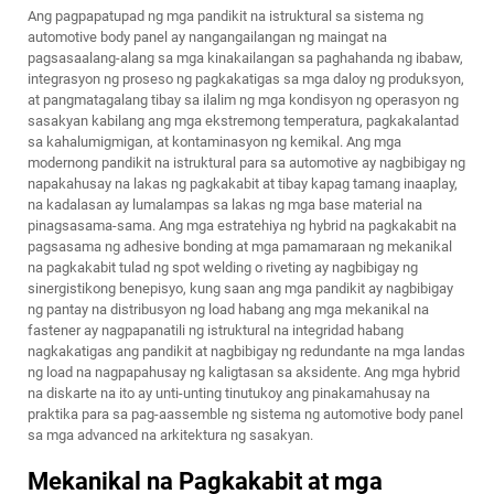
Ang pagpapatupad ng mga pandikit na istruktural sa sistema ng
automotive body panel ay nangangailangan ng maingat na
pagsasaalang-alang sa mga kinakailangan sa paghahanda ng ibabaw,
integrasyon ng proseso ng pagkakatigas sa mga daloy ng produksyon,
at pangmatagalang tibay sa ilalim ng mga kondisyon ng operasyon ng
sasakyan kabilang ang mga ekstremong temperatura, pagkakalantad
sa kahalumigmigan, at kontaminasyon ng kemikal. Ang mga
modernong pandikit na istruktural para sa automotive ay nagbibigay ng
napakahusay na lakas ng pagkakabit at tibay kapag tamang inaaplay,
na kadalasan ay lumalampas sa lakas ng mga base material na
pinagsasama-sama. Ang mga estratehiya ng hybrid na pagkakabit na
pagsasama ng adhesive bonding at mga pamamaraan ng mekanikal
na pagkakabit tulad ng spot welding o riveting ay nagbibigay ng
sinergistikong benepisyo, kung saan ang mga pandikit ay nagbibigay
ng pantay na distribusyon ng load habang ang mga mekanikal na
fastener ay nagpapanatili ng istruktural na integridad habang
nagkakatigas ang pandikit at nagbibigay ng redundante na mga landas
ng load na nagpapahusay ng kaligtasan sa aksidente. Ang mga hybrid
na diskarte na ito ay unti-unting tinutukoy ang pinakamahusay na
praktika para sa pag-aassemble ng sistema ng automotive body panel
sa mga advanced na arkitektura ng sasakyan.
Mekanikal na Pagkakabit at mga