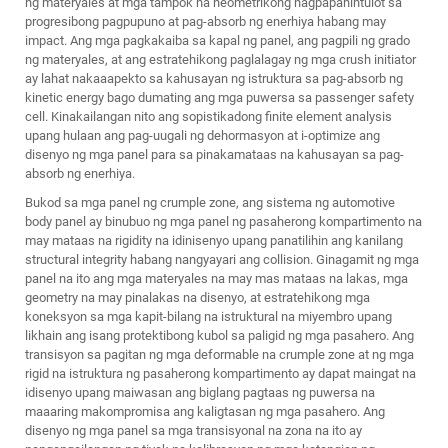
ng materyales at mga tampok na heometrikong nagpapahintulot sa
progresibong pagpupuno at pag-absorb ng enerhiya habang may
impact. Ang mga pagkakaiba sa kapal ng panel, ang pagpili ng grado
ng materyales, at ang estratehikong paglalagay ng mga crush initiator
ay lahat nakaaapekto sa kahusayan ng istruktura sa pag-absorb ng
kinetic energy bago dumating ang mga puwersa sa passenger safety
cell. Kinakailangan nito ang sopistikadong finite element analysis
upang hulaan ang pag-uugali ng dehormasyon at i-optimize ang
disenyo ng mga panel para sa pinakamataas na kahusayan sa pag-
absorb ng enerhiya.
Bukod sa mga panel ng crumple zone, ang sistema ng automotive
body panel ay binubuo ng mga panel ng pasaherong kompartimento na
may mataas na rigidity na idinisenyo upang panatilihin ang kanilang
structural integrity habang nangyayari ang collision. Ginagamit ng mga
panel na ito ang mga materyales na may mas mataas na lakas, mga
geometry na may pinalakas na disenyo, at estratehikong mga
koneksyon sa mga kapit-bilang na istruktural na miyembro upang
likhain ang isang protektibong kubol sa paligid ng mga pasahero. Ang
transisyon sa pagitan ng mga deformable na crumple zone at ng mga
rigid na istruktura ng pasaherong kompartimento ay dapat maingat na
idisenyo upang maiwasan ang biglang pagtaas ng puwersa na
maaaring makompromisa ang kaligtasan ng mga pasahero. Ang
disenyo ng mga panel sa mga transisyonal na zona na ito ay