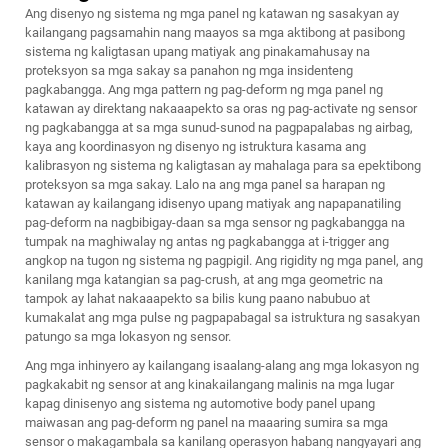
Ang disenyo ng sistema ng mga panel ng katawan ng sasakyan ay
kailangang pagsamahin nang maayos sa mga aktibong at pasibong
sistema ng kaligtasan upang matiyak ang pinakamahusay na
proteksyon sa mga sakay sa panahon ng mga insidenteng
pagkabangga. Ang mga pattern ng pag-deform ng mga panel ng
katawan ay direktang nakaaapekto sa oras ng pag-activate ng sensor
ng pagkabangga at sa mga sunud-sunod na pagpapalabas ng airbag,
kaya ang koordinasyon ng disenyo ng istruktura kasama ang
kalibrasyon ng sistema ng kaligtasan ay mahalaga para sa epektibong
proteksyon sa mga sakay. Lalo na ang mga panel sa harapan ng
katawan ay kailangang idisenyo upang matiyak ang napapanatiling
pag-deform na nagbibigay-daan sa mga sensor ng pagkabangga na
tumpak na maghiwalay ng antas ng pagkabangga at i-trigger ang
angkop na tugon ng sistema ng pagpigil. Ang rigidity ng mga panel, ang
kanilang mga katangian sa pag-crush, at ang mga geometric na
tampok ay lahat nakaaapekto sa bilis kung paano nabubuo at
kumakalat ang mga pulse ng pagpapabagal sa istruktura ng sasakyan
patungo sa mga lokasyon ng sensor.
Ang mga inhinyero ay kailangang isaalang-alang ang mga lokasyon ng
pagkakabit ng sensor at ang kinakailangang malinis na mga lugar
kapag dinisenyo ang sistema ng automotive body panel upang
maiwasan ang pag-deform ng panel na maaaring sumira sa mga
sensor o makagambala sa kanilang operasyon habang nangyayari ang