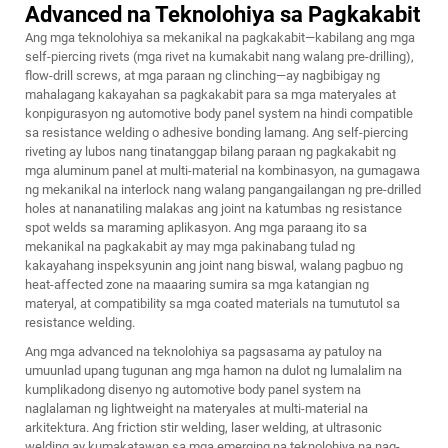
Advanced na Teknolohiya sa Pagkakabit
Ang mga teknolohiya sa mekanikal na pagkakabit—kabilang ang mga
self-piercing rivets (mga rivet na kumakabit nang walang pre-drilling),
flow-drill screws, at mga paraan ng clinching—ay nagbibigay ng
mahalagang kakayahan sa pagkakabit para sa mga materyales at
konpigurasyon ng automotive body panel system na hindi compatible
sa resistance welding o adhesive bonding lamang. Ang self-piercing
riveting ay lubos nang tinatanggap bilang paraan ng pagkakabit ng
mga aluminum panel at multi-material na kombinasyon, na gumagawa
ng mekanikal na interlock nang walang pangangailangan ng pre-drilled
holes at nananatiling malakas ang joint na katumbas ng resistance
spot welds sa maraming aplikasyon. Ang mga paraang ito sa
mekanikal na pagkakabit ay may mga pakinabang tulad ng
kakayahang inspeksyunin ang joint nang biswal, walang pagbuo ng
heat-affected zone na maaaring sumira sa mga katangian ng
materyal, at compatibility sa mga coated materials na tumututol sa
resistance welding.
Ang mga advanced na teknolohiya sa pagsasama ay patuloy na
umuunlad upang tugunan ang mga hamon na dulot ng lumalalim na
kumplikadong disenyo ng automotive body panel system na
naglalaman ng lightweight na materyales at multi-material na
arkitektura. Ang friction stir welding, laser welding, at ultrasonic
welding ay kumakatawan sa mga emerging na teknolohiya na nag-