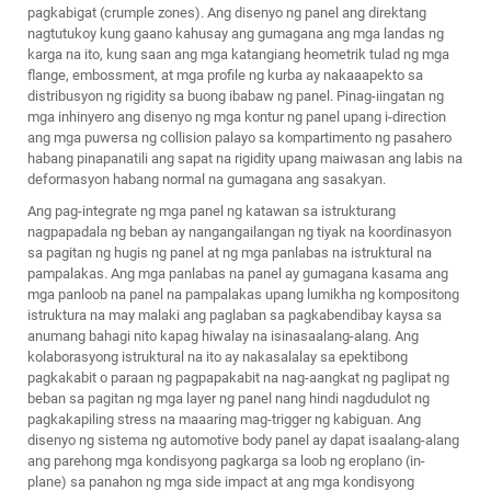
pagkabigat (crumple zones). Ang disenyo ng panel ang direktang
nagtutukoy kung gaano kahusay ang gumagana ang mga landas ng
karga na ito, kung saan ang mga katangiang heometrik tulad ng mga
flange, embossment, at mga profile ng kurba ay nakaaapekto sa
distribusyon ng rigidity sa buong ibabaw ng panel. Pinag-iingatan ng
mga inhinyero ang disenyo ng mga kontur ng panel upang i-direction
ang mga puwersa ng collision palayo sa kompartimento ng pasahero
habang pinapanatili ang sapat na rigidity upang maiwasan ang labis na
deformasyon habang normal na gumagana ang sasakyan.
Ang pag-integrate ng mga panel ng katawan sa istrukturang
nagpapadala ng beban ay nangangailangan ng tiyak na koordinasyon
sa pagitan ng hugis ng panel at ng mga panlabas na istruktural na
pampalakas. Ang mga panlabas na panel ay gumagana kasama ang
mga panloob na panel na pampalakas upang lumikha ng kompositong
istruktura na may malaki ang paglaban sa pagkabendibay kaysa sa
anumang bahagi nito kapag hiwalay na isinasaalang-alang. Ang
kolaborasyong istruktural na ito ay nakasalalay sa epektibong
pagkakabit o paraan ng pagpapakabit na nag-aangkat ng paglipat ng
beban sa pagitan ng mga layer ng panel nang hindi nagdudulot ng
pagkakapiling stress na maaaring mag-trigger ng kabiguan. Ang
disenyo ng sistema ng automotive body panel ay dapat isaalang-alang
ang parehong mga kondisyong pagkarga sa loob ng eroplano (in-
plane) sa panahon ng mga side impact at ang mga kondisyong