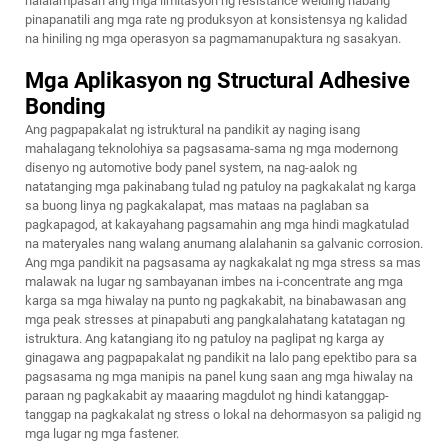
nalalampasan ang mga limitasyon ng resistance welding habang
pinapanatili ang mga rate ng produksyon at konsistensya ng kalidad
na hiniling ng mga operasyon sa pagmamanupaktura ng sasakyan.
Mga Aplikasyon ng Structural Adhesive
Bonding
Ang pagpapakalat ng istruktural na pandikit ay naging isang
mahalagang teknolohiya sa pagsasama-sama ng mga modernong
disenyo ng automotive body panel system, na nag-aalok ng
natatanging mga pakinabang tulad ng patuloy na pagkakalat ng karga
sa buong linya ng pagkakalapat, mas mataas na paglaban sa
pagkapagod, at kakayahang pagsamahin ang mga hindi magkatulad
na materyales nang walang anumang alalahanin sa galvanic corrosion.
Ang mga pandikit na pagsasama ay nagkakalat ng mga stress sa mas
malawak na lugar ng sambayanan imbes na i-concentrate ang mga
karga sa mga hiwalay na punto ng pagkakabit, na binabawasan ang
mga peak stresses at pinapabuti ang pangkalahatang katatagan ng
istruktura. Ang katangiang ito ng patuloy na paglipat ng karga ay
ginagawa ang pagpapakalat ng pandikit na lalo pang epektibo para sa
pagsasama ng mga manipis na panel kung saan ang mga hiwalay na
paraan ng pagkakabit ay maaaring magdulot ng hindi katanggap-
tanggap na pagkakalat ng stress o lokal na dehormasyon sa paligid ng
mga lugar ng mga fastener.