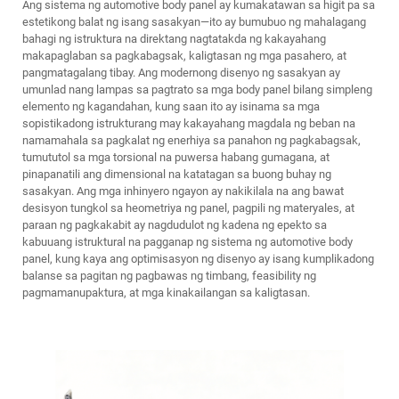
Ang sistema ng automotive body panel ay kumakatawan sa higit pa sa
estetikong balat ng isang sasakyan—ito ay bumubuo ng mahalagang
bahagi ng istruktura na direktang nagtatakda ng kakayahang
makapaglaban sa pagkabagsak, kaligtasan ng mga pasahero, at
pangmatagalang tibay. Ang modernong disenyo ng sasakyan ay
umunlad nang lampas sa pagtrato sa mga body panel bilang simpleng
elemento ng kagandahan, kung saan ito ay isinama sa mga
sopistikadong istrukturang may kakayahang magdala ng beban na
namamahala sa pagkalat ng enerhiya sa panahon ng pagkabagsak,
tumututol sa mga torsional na puwersa habang gumagana, at
pinapanatili ang dimensional na katatagan sa buong buhay ng
sasakyan. Ang mga inhinyero ngayon ay nakikilala na ang bawat
desisyon tungkol sa heometriya ng panel, pagpili ng materyales, at
paraan ng pagkakabit ay nagdudulot ng kadena ng epekto sa
kabuuang istruktural na pagganap ng sistema ng automotive body
panel, kung kaya ang optimisasyon ng disenyo ay isang kumplikadong
balanse sa pagitan ng pagbawas ng timbang, feasibility ng
pagmamanupaktura, at mga kinakailangan sa kaligtasan.