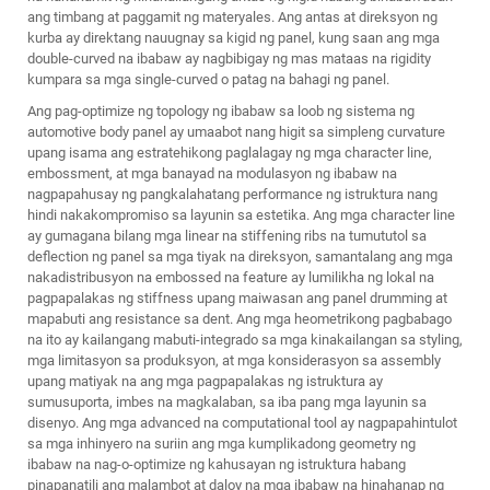
ang timbang at paggamit ng materyales. Ang antas at direksyon ng
kurba ay direktang nauugnay sa kigid ng panel, kung saan ang mga
double-curved na ibabaw ay nagbibigay ng mas mataas na rigidity
kumpara sa mga single-curved o patag na bahagi ng panel.
Ang pag-optimize ng topology ng ibabaw sa loob ng sistema ng
automotive body panel ay umaabot nang higit sa simpleng curvature
upang isama ang estratehikong paglalagay ng mga character line,
embossment, at mga banayad na modulasyon ng ibabaw na
nagpapahusay ng pangkalahatang performance ng istruktura nang
hindi nakakompromiso sa layunin sa estetika. Ang mga character line
ay gumagana bilang mga linear na stiffening ribs na tumututol sa
deflection ng panel sa mga tiyak na direksyon, samantalang ang mga
nakadistribusyon na embossed na feature ay lumilikha ng lokal na
pagpapalakas ng stiffness upang maiwasan ang panel drumming at
mapabuti ang resistance sa dent. Ang mga heometrikong pagbabago
na ito ay kailangang mabuti-integrado sa mga kinakailangan sa styling,
mga limitasyon sa produksyon, at mga konsiderasyon sa assembly
upang matiyak na ang mga pagpapalakas ng istruktura ay
sumusuporta, imbes na magkalaban, sa iba pang mga layunin sa
disenyo. Ang mga advanced na computational tool ay nagpapahintulot
sa mga inhinyero na suriin ang mga kumplikadong geometry ng
ibabaw na nag-o-optimize ng kahusayan ng istruktura habang
pinapanatili ang malambot at daloy na mga ibabaw na hinahanap ng