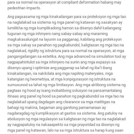
para sa normal na operasyon at compliant deformation habang may
pedestrian impacts.
Ang pagsasama ng mga kinakailangan para sa proteksyon ng mga tao
na naglalakad sa sistema ng mga panel ng katawan ng sasakyan ay
lumilikha ng mga kumplikadong hamon sa disenyo dahil kailangang
tugunan ng mga inhinyero nang sabay-sabay ang maraming
magkakasalungat na layunin sa pagganap, kabilang ang proteksyon
sa mga sakay sa panahon ng pagkabundol, kaligtasan ng mga tao na
naglalakad, rigidity ng istruktura para sa normal na operasyon, at mga
pangangailangan sa estetika. Ang mga advanced na simulation tool ay
nagpapahintulot sa mga inhinyero na suriin ang mga espasyo sa
disenyo upang i-optimize ang pagganap sa lahat ng iba’t ibang
kinakailangan, na nakikilala ang mga napiling materyales, mga
katangian ng heometriya, at mga konpigurasyon ng istruktura na
sumusunod sa lahat ng mga limitasyon. Ang mga aktibong sistema ng
pagtaas ng hood ay isang inobatibong solusyon na pansamantalang
itinaas ang panel ng hood sa panahon ng pagkabundol sa mga tao na
naglalakad upang dagdagan ang clearance sa mga matitigas na
bahagi ng makina, bagaman ang ganitong pamamaraan ay
nagdaragdag ng kumplikasyon at gastos sa sistema. Ang patuloy na
ebolusyon ng mga regulasyon sa kaligtasan ng mga tao na naglalakad
ay nagpapatuloy na nakaaapekto sa mga prayoridad sa disenyo ng
mga panel ng katawan, lalo na sa mga istruktura sa harap kung saan