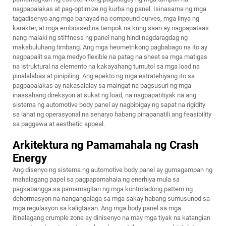
nagpapalakas at pag-optimize ng kurba ng panel. Isinasama ng mga
tagadisenyo ang mga banayad na compound curves, mga linya ng
karakter, at mga embossed na tampok na kung saan ay nagpapataas
nang malaki ng stiffness ng panel nang hindi nagdaragdag ng
makabuluhang timbang. Ang mga heometrikong pagbabago na ito ay
nagpapalit sa mga medyo flexible na patag na sheet sa mga matigas
na istruktural na elemento na kakayahang tumutol sa mga load na
pinalalabas at pinipiling. Ang epekto ng mga estratehiyang ito sa
pagpapalakas ay nakasalalay sa maingat na pagsusuri ng mga
inaasahang direksyon at sukat ng load, na nagpapatitiyak na ang
sistema ng automotive body panel ay nagbibigay ng sapat na rigidity
sa lahat ng operasyonal na senaryo habang pinapanatili ang feasibility
sa paggawa at aesthetic appeal.
Arkitektura ng Pamamahala ng Crash
Energy
Ang disenyo ng sistema ng automotive body panel ay gumagampan ng
mahalagang papel sa pagpapamahala ng enerhiya mula sa
pagkabangga sa pamamagitan ng mga kontroladong pattern ng
dehormasyon na nangangalaga sa mga sakay habang sumusunod sa
mga regulasyon sa kaligtasan. Ang mga body panel sa mga
itinalagang crumple zone ay dinisenyo na may mga tiyak na katangian