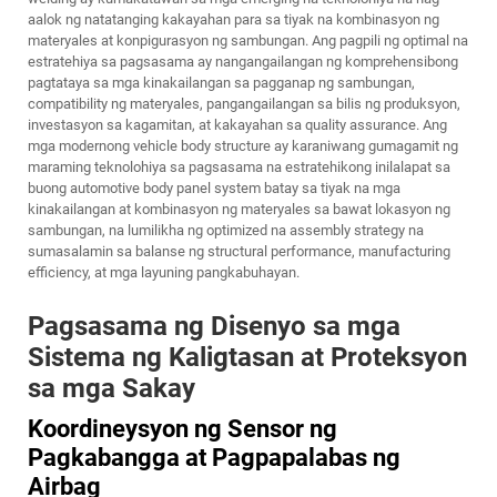
aalok ng natatanging kakayahan para sa tiyak na kombinasyon ng
materyales at konpigurasyon ng sambungan. Ang pagpili ng optimal na
estratehiya sa pagsasama ay nangangailangan ng komprehensibong
pagtataya sa mga kinakailangan sa pagganap ng sambungan,
compatibility ng materyales, pangangailangan sa bilis ng produksyon,
investasyon sa kagamitan, at kakayahan sa quality assurance. Ang
mga modernong vehicle body structure ay karaniwang gumagamit ng
maraming teknolohiya sa pagsasama na estratehikong inilalapat sa
buong automotive body panel system batay sa tiyak na mga
kinakailangan at kombinasyon ng materyales sa bawat lokasyon ng
sambungan, na lumilikha ng optimized na assembly strategy na
sumasalamin sa balanse ng structural performance, manufacturing
efficiency, at mga layuning pangkabuhayan.
Pagsasama ng Disenyo sa mga
Sistema ng Kaligtasan at Proteksyon
sa mga Sakay
Koordineysyon ng Sensor ng
Pagkabangga at Pagpapalabas ng
Airbag