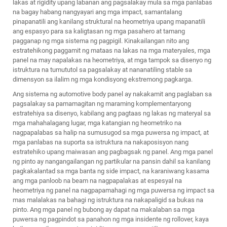
lakas at rigidity upang labanan ang pagsalakay mula sa mga panlabas
na bagay habang nangyayari ang mga impact, samantalang
pinapanatili ang kanilang struktural na heometriya upang mapanatili
ang espasyo para sa kaligtasan ng mga pasahero at tamang
pagganap ng mga sistema ng pagpigil. Kinakailangan nito ang
estratehikong paggamit ng mataas na lakas na mga materyales, mga
panel na may napalakas na heometriya, at mga tampok sa disenyo ng
istruktura na tumututol sa pagsalakay at nananatiling stable sa
dimensyon sa ilalim ng mga kondisyong ekstremong pagkarga.
Ang sistema ng automotive body panel ay nakakamit ang paglaban sa
pagsalakay sa pamamagitan ng maraming komplementaryong
estratehiya sa disenyo, kabilang ang pagtaas ng lakas ng materyal sa
mga mahahalagang lugar, mga katangian ng heometriko na
nagpapalabas sa halip na sumusugod sa mga puwersa ng impact, at
mga panlabas na suporta sa istruktura na nakaposisyon nang
estratehiko upang maiwasan ang pagbagsak ng panel. Ang mga panel
ng pinto ay nangangailangan ng partikular na pansin dahil sa kanilang
pagkakalantad sa mga banta ng side impact, na karaniwang kasama
ang mga panloob na beam na nagpapalakas at espesyal na
heometriya ng panel na nagpapamahagi ng mga puwersa ng impact sa
mas malalakas na bahagi ng istruktura na nakapaligid sa bukas na
pinto. Ang mga panel ng bubong ay dapat na makalaban sa mga
puwersa ng pagpindot sa panahon ng mga insidente ng rollover, kaya