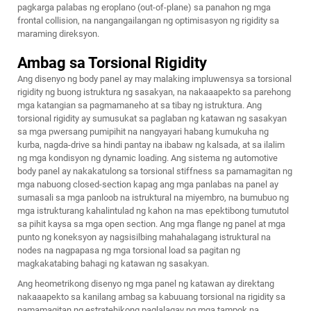
pagkarga palabas ng eroplano (out-of-plane) sa panahon ng mga
frontal collision, na nangangailangan ng optimisasyon ng rigidity sa
maraming direksyon.
Ambag sa Torsional Rigidity
Ang disenyo ng body panel ay may malaking impluwensya sa torsional
rigidity ng buong istruktura ng sasakyan, na nakaaapekto sa parehong
mga katangian sa pagmamaneho at sa tibay ng istruktura. Ang
torsional rigidity ay sumusukat sa paglaban ng katawan ng sasakyan
sa mga pwersang pumipihit na nangyayari habang kumukuha ng
kurba, nagda-drive sa hindi pantay na ibabaw ng kalsada, at sa ilalim
ng mga kondisyon ng dynamic loading. Ang sistema ng automotive
body panel ay nakakatulong sa torsional stiffness sa pamamagitan ng
mga nabuong closed-section kapag ang mga panlabas na panel ay
sumasali sa mga panloob na istruktural na miyembro, na bumubuo ng
mga istrukturang kahalintulad ng kahon na mas epektibong tumututol
sa pihit kaysa sa mga open section. Ang mga flange ng panel at mga
punto ng koneksyon ay nagsisilbing mahahalagang istruktural na
nodes na nagpapasa ng mga torsional load sa pagitan ng
magkakatabing bahagi ng katawan ng sasakyan.
Ang heometrikong disenyo ng mga panel ng katawan ay direktang
nakaaapekto sa kanilang ambag sa kabuuang torsional na rigidity sa
pamamagitan ng estratehikong paglalagay ng mga tampok na