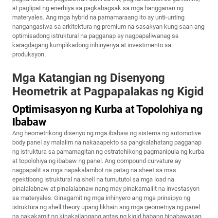
at paglipat ng enerhiya sa pagkabagsak sa mga hangganan ng
materyales. Ang mga hybrid na pamamaraang ito ay unti-unting
nangangasiwa sa arkitektura ng premium na sasakyan kung saan ang
optimisadong istruktural na pagganap ay nagpapaliwanag sa
karagdagang kumplikadong inhinyeriya at investimento sa
produksyon.
Mga Katangian ng Disenyong
Heometrik at Pagpapalakas ng Kigid
Optimisasyon ng Kurba at Topolohiya ng
Ibabaw
Ang heometrikong disenyo ng mga ibabaw ng sistema ng automotive
body panel ay malalim na nakaaapekto sa pangkalahatang pagganap
ng istruktura sa pamamagitan ng estratehikong pagmanipula ng kurba
at topolohiya ng ibabaw ng panel. Ang compound curvature ay
nagpapalit sa mga napakalambot na patag na sheet sa mas
epektibong istruktural na shell na tumututol sa mga load na
pinalalabnaw at pinalalabnaw nang may pinakamaliit na investasyon
sa materyales. Ginagamit ng mga inhinyero ang mga prinsipyo ng
istruktura ng shell theory upang likhain ang mga geometriya ng panel
na nakakamit ng kinakailangang antas ng kigid habang binabawasan