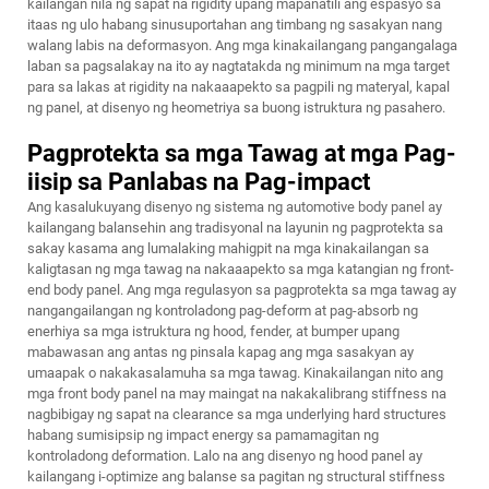
kailangan nila ng sapat na rigidity upang mapanatili ang espasyo sa
itaas ng ulo habang sinusuportahan ang timbang ng sasakyan nang
walang labis na deformasyon. Ang mga kinakailangang pangangalaga
laban sa pagsalakay na ito ay nagtatakda ng minimum na mga target
para sa lakas at rigidity na nakaaapekto sa pagpili ng materyal, kapal
ng panel, at disenyo ng heometriya sa buong istruktura ng pasahero.
Pagprotekta sa mga Tawag at mga Pag-
iisip sa Panlabas na Pag-impact
Ang kasalukuyang disenyo ng sistema ng automotive body panel ay
kailangang balansehin ang tradisyonal na layunin ng pagprotekta sa
sakay kasama ang lumalaking mahigpit na mga kinakailangan sa
kaligtasan ng mga tawag na nakaaapekto sa mga katangian ng front-
end body panel. Ang mga regulasyon sa pagprotekta sa mga tawag ay
nangangailangan ng kontroladong pag-deform at pag-absorb ng
enerhiya sa mga istruktura ng hood, fender, at bumper upang
mabawasan ang antas ng pinsala kapag ang mga sasakyan ay
umaapak o nakakasalamuha sa mga tawag. Kinakailangan nito ang
mga front body panel na may maingat na nakakalibrang stiffness na
nagbibigay ng sapat na clearance sa mga underlying hard structures
habang sumisipsip ng impact energy sa pamamagitan ng
kontroladong deformation. Lalo na ang disenyo ng hood panel ay
kailangang i-optimize ang balanse sa pagitan ng structural stiffness