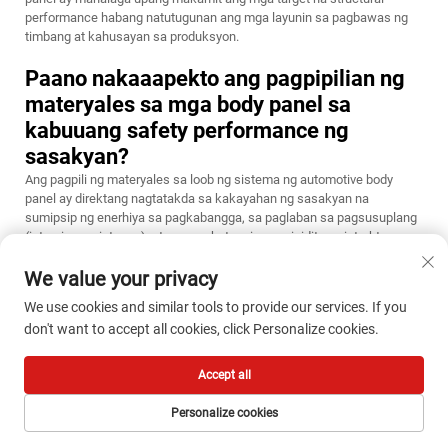
performance habang natutugunan ang mga layunin sa pagbawas ng
timbang at kahusayan sa produksyon.
Paano nakaaapekto ang pagpipilian ng
materyales sa mga body panel sa
kabuuang safety performance ng
sasakyan?
Ang pagpili ng materyales sa loob ng sistema ng automotive body
panel ay direktang nagtatakda sa kakayahan ng sasakyan na
sumipsip ng enerhiya sa pagkabangga, sa paglaban sa pagsusuplang
(intrusion resistance), at sa mga katangian ng rigidity ng istruktura na
kung saan ang lahat ay sama-samang nagtatakda sa pangkalahatang
pagganap ng kaligtasan ng sasakyan. Ang mga advanced high-
We value your privacy
strength steels ay nagbibigay-daan sa mas manipis na mga panel na
We use cookies and similar tools to provide our services. If you
may mas mataas na kakayahang labanan ang pagkabangga kumpara
don't want to accept all cookies, click Personalize cookies.
sa mga karaniwang materyales, samantalang ang aluminum ay nag-
aalok ng pakinabang sa pagbawas ng timbang na kailangang
balansehin laban sa iba’t ibang pag-uugali sa pag-crush at mga
Accept all
katangian ng stiffness. Ang estratehikong paglalagay ng mga
materyales sa buong istruktura ng katawan ay naglalagay ng tiyak na
Personalize cookies
antas ng materyales kung saan ang kanilang natatanging katangian ay
nagbibigay ng pinakamataas na benepisyo sa kaligtasan—na may mas