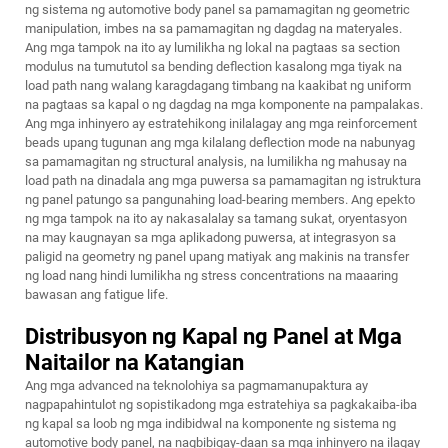
ng sistema ng automotive body panel sa pamamagitan ng geometric
manipulation, imbes na sa pamamagitan ng dagdag na materyales.
Ang mga tampok na ito ay lumilikha ng lokal na pagtaas sa section
modulus na tumututol sa bending deflection kasalong mga tiyak na
load path nang walang karagdagang timbang na kaakibat ng uniform
na pagtaas sa kapal o ng dagdag na mga komponente na pampalakas.
Ang mga inhinyero ay estratehikong inilalagay ang mga reinforcement
beads upang tugunan ang mga kilalang deflection mode na nabunyag
sa pamamagitan ng structural analysis, na lumilikha ng mahusay na
load path na dinadala ang mga puwersa sa pamamagitan ng istruktura
ng panel patungo sa pangunahing load-bearing members. Ang epekto
ng mga tampok na ito ay nakasalalay sa tamang sukat, oryentasyon
na may kaugnayan sa mga aplikadong puwersa, at integrasyon sa
paligid na geometry ng panel upang matiyak ang makinis na transfer
ng load nang hindi lumilikha ng stress concentrations na maaaring
bawasan ang fatigue life.
Distribusyon ng Kapal ng Panel at Mga
Naitailor na Katangian
Ang mga advanced na teknolohiya sa pagmamanupaktura ay
nagpapahintulot ng sopistikadong mga estratehiya sa pagkakaiba-iba
ng kapal sa loob ng mga indibidwal na komponente ng sistema ng
automotive body panel, na nagbibigay-daan sa mga inhinyero na ilagay