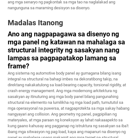
ang mga senaryo ng pagkontak sa mga tao na naglalakad ang
nangunguna sa maraming desisyon sa disenyo.
Madalas Itanong
Ano ang nagpapagawa sa disenyo ng
mga panel ng katawan na mahalaga sa
structural integrity ng sasakyan nang
lampas sa pagpapatakop lamang sa
frame?
Ang sistema ng automotive body panel ay gumagana bilang isang
integral na structural na bahagi imbes na dekoratibong takip, na
direktang nakakatulong sa load-bearing capacity, torsional rigidity, at
crash energy management. Ang mga modernong arkitektura ng
sasakyan ay itinuturing ang mga body panel bilang pangunahing
structural na elemento na lumilikha ng mga load path, tumututol sa
mga operasyonal na puwersa, at nagpaprotekta sa mga sakay habang
nangyayari ang collision. Ang geometry ng panel, pagpipilian ng
materyales, at mga paraan ng koneksyon ay lahat nakaaapekto sa
kung gaano kahusay ang pagganap ng istruktura ng sasakyan sa iba't
ibang mga sitwasyon ng pag-load, kaya ang mapanuri na disenyo ng
panel ay mahalaga upang makamit ang mga target na structural