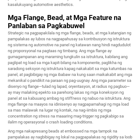
kasalukuyang automotive aesthetics.
Mga Flange, Bead, at Mga Feature na
Panlaban sa Pagkabuwel
Strategic na pagpapakilala ng mga flange, beads, at mga katangian ng
pampalakas ay lubos na nagpapahusay sa kontribusyon ng istruktura
ng
sistema ng automotive na panel ng katawan
nang hindi nagdudulot
ng proporsyonal na pagtaas ng timbang. Ang mga flange ay
gumagampanan ang maraming tungkulin sa istruktura, kabilang ang
paglipat ng load sa mga kapit-bilang na komponente, paglikha ng
saradong seksyon ng istruktura kapag nakakabit sa mga katumbas na
panel, at pagbibigay ng mga ibabaw na kung saan maikakabit ang mga
mekanikal o pandikit na paraan ng pag-uugnay. Ang mga parameter sa
disenyo ng flange—tulad ng lapad, oryentasyon, at radius ng pagbuo—
ay may malaking epekto sa parehong lakas ng mga koneksyon ng
panel at sa kabuuang ambag ng stiffness ng nabuo na istruktura. Ang
mga flange na maayos na idinisenyo ay nagpapamahagi ng mga load
sa mas malawak na lugar ng kontak, na nag-iimbis ng mga
concentration ng stress na maaaring mag-trigger ng pagkabigo sa
ilalim ng operasyonal o crash loading conditions.
Ang mga nakapresang beads at embossed na mga tampok na
pampalakas ay nagbibigay ng lokal na pagpapalakas ng rigidity sa loob