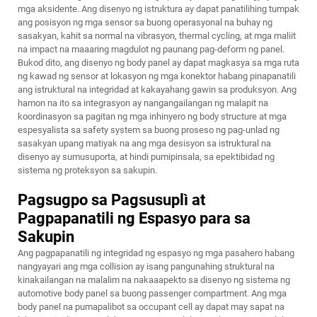
mga aksidente. Ang disenyo ng istruktura ay dapat panatilihing tumpak
ang posisyon ng mga sensor sa buong operasyonal na buhay ng
sasakyan, kahit sa normal na vibrasyon, thermal cycling, at mga maliit
na impact na maaaring magdulot ng paunang pag-deform ng panel.
Bukod dito, ang disenyo ng body panel ay dapat magkasya sa mga ruta
ng kawad ng sensor at lokasyon ng mga konektor habang pinapanatili
ang istruktural na integridad at kakayahang gawin sa produksyon. Ang
hamon na ito sa integrasyon ay nangangailangan ng malapit na
koordinasyon sa pagitan ng mga inhinyero ng body structure at mga
espesyalista sa safety system sa buong proseso ng pag-unlad ng
sasakyan upang matiyak na ang mga desisyon sa istruktural na
disenyo ay sumusuporta, at hindi pumipinsala, sa epektibidad ng
sistema ng proteksyon sa sakupin.
Pagsugpo sa Pagsusuplì at
Pagpapanatili ng Espasyo para sa
Sakupin
Ang pagpapanatili ng integridad ng espasyo ng mga pasahero habang
nangyayari ang mga collision ay isang pangunahing struktural na
kinakailangan na malalim na nakaaapekto sa disenyo ng sistema ng
automotive body panel sa buong passenger compartment. Ang mga
body panel na pumapalibot sa occupant cell ay dapat may sapat na