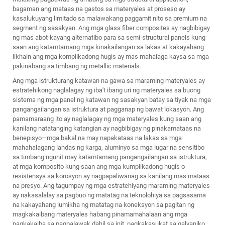
bagaman ang mataas na gastos sa materyales at proseso ay
kasalukuyang limitado sa malawakang paggamit nito sa premium na
segment ng sasakyan. Ang mga glass fiber composites ay nagbibigay
ng mas abot-kayang alternatibo para sa semi-structural panels kung
saan ang katamtamang mga kinakailangan sa lakas at kakayahang
likhain ang mga komplikadong hugis ay mas mahalaga kaysa sa mga
pakinabang sa timbang ng metallic materials.
Ang mga istrukturang katawan na gawa sa maraming materyales ay
estratehikong naglalagay ng iba't ibang uri ng materyales sa buong
sistema ng mga panel ng katawan ng sasakyan batay sa tiyak na mga
pangangailangan sa istruktura at pagganap ng bawat lokasyon. Ang
pamamaraang ito ay naglalagay ng mga materyales kung saan ang
kanilang natatanging katangian ay nagbibigay ng pinakamataas na
benepisyo—mga bakal na may napakataas na lakas sa mga
mahahalagang landas ng karga, aluminyo sa mga lugar na sensitibo
sa timbang ngunit may katamtamang pangangailangan sa istruktura,
at mga komposito kung saan ang mga kumplikadong hugis o
resistensya sa korosyon ay nagpapaliwanag sa kanilang mas mataas
na presyo. Ang tagumpay ng mga estratehiyang maraming materyales
ay nakasalalay sa pagbuo ng matatag na teknolohiya sa pagsasama
na kakayahang lumikha ng matatag na koneksyon sa pagitan ng
magkakaibang materyales habang pinamamahalaan ang mga
pagkakaiba sa pagpalawak dahil sa init, pagkakasukat sa galvaniko,