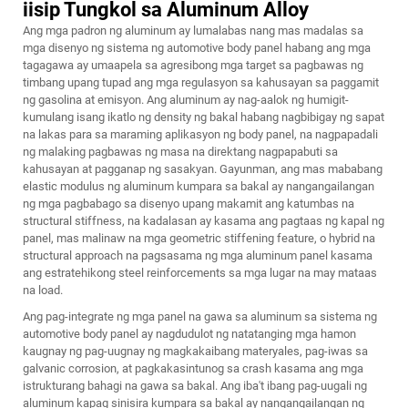
iisip Tungkol sa Aluminum Alloy
Ang mga padron ng aluminum ay lumalabas nang mas madalas sa
mga disenyo ng sistema ng automotive body panel habang ang mga
tagagawa ay umaapela sa agresibong mga target sa pagbawas ng
timbang upang tupad ang mga regulasyon sa kahusayan sa paggamit
ng gasolina at emisyon. Ang aluminum ay nag-aalok ng humigit-
kumulang isang ikatlo ng density ng bakal habang nagbibigay ng sapat
na lakas para sa maraming aplikasyon ng body panel, na nagpapadali
ng malaking pagbawas ng masa na direktang nagpapabuti sa
kahusayan at pagganap ng sasakyan. Gayunman, ang mas mababang
elastic modulus ng aluminum kumpara sa bakal ay nangangailangan
ng mga pagbabago sa disenyo upang makamit ang katumbas na
structural stiffness, na kadalasan ay kasama ang pagtaas ng kapal ng
panel, mas malinaw na mga geometric stiffening feature, o hybrid na
structural approach na pagsasama ng mga aluminum panel kasama
ang estratehikong steel reinforcements sa mga lugar na may mataas
na load.
Ang pag-integrate ng mga panel na gawa sa aluminum sa sistema ng
automotive body panel ay nagdudulot ng natatanging mga hamon
kaugnay ng pag-uugnay ng magkakaibang materyales, pag-iwas sa
galvanic corrosion, at pagkakasintunog sa crash kasama ang mga
istrukturang bahagi na gawa sa bakal. Ang iba't ibang pag-uugali ng
aluminum kapag sinisira kumpara sa bakal ay nangangailangan ng