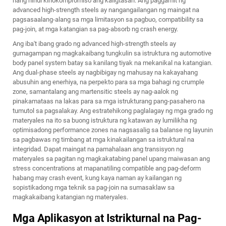
nang hindi kinokompromiso ang kaligtasan. Ang paggamit ng
advanced high-strength steels ay nangangailangan ng maingat na
pagsasaalang-alang sa mga limitasyon sa pagbuo, compatibility sa
pag-join, at mga katangian sa pag-absorb ng crash energy.
Ang iba't ibang grado ng advanced high-strength steels ay
gumagampan ng magkakaibang tungkulin sa istruktura ng automotive
body panel system batay sa kanilang tiyak na mekanikal na katangian.
Ang dual-phase steels ay nagbibigay ng mahusay na kakayahang
abusuhin ang enerhiya, na perpekto para sa mga bahagi ng crumple
zone, samantalang ang martensitic steels ay nag-aalok ng
pinakamataas na lakas para sa mga istrukturang pang-pasahero na
tumutol sa pagsalakay. Ang estratehikong paglalagay ng mga grado ng
materyales na ito sa buong istruktura ng katawan ay lumilikha ng
optimisadong performance zones na nagsasalig sa balanse ng layunin
sa pagbawas ng timbang at mga kinakailangan sa istruktural na
integridad. Dapat maingat na pamahalaan ang transisyon ng
materyales sa pagitan ng magkakatabing panel upang maiwasan ang
stress concentrations at mapanatiling compatible ang pag-deform
habang may crash event, kung kaya naman ay kailangan ng
sopistikadong mga teknik sa pag-join na sumasaklaw sa
magkakaibang katangian ng materyales.
Mga Aplikasyon at Istrikturnal na Pag-