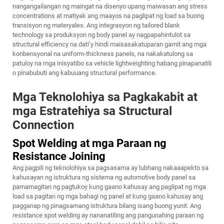
nangangailangan ng maingat na disenyo upang maiwasan ang stress
concentrations at matiyak ang maayos na paglipat ng load sa buong
transisyon ng materyales. Ang integrasyon ng tailored blank
technology sa produksyon ng body panel ay nagpapahintulot sa
structural efficiency na dati’y hindi maisasakatuparan gamit ang mga
konbensyonal na uniform-thickness panels, na nakakatulong sa
patuloy na mga inisyatibo sa vehicle lightweighting habang pinapanatili
o pinabubuti ang kabuuang structural performance.
Mga Teknolohiya sa Pagkakabit at
mga Estratehiya sa Structural
Connection
Spot Welding at mga Paraan ng
Resistance Joining
Ang pagpili ng teknolohiya sa pagsasama ay lubhang nakaaapekto sa
kahusayan ng istruktura ng sistema ng automotive body panel sa
pamamagitan ng pagtukoy kung gaano kahusay ang paglipat ng mga
load sa pagitan ng mga bahagi ng panel at kung gaano kahusay ang
pagganap ng pinagsamang istruktura bilang isang buong yunit. Ang
resistance spot welding ay nananatiling ang pangunahing paraan ng