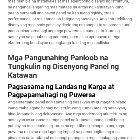
mas manipis na materyales at mas epektibong disenyo ng istruktura,
na nangangailangan ng mas mataas na antas ng kahusayan kung
paano sumasali ang bawat panel sa kabuuang rigidity, crash
performance, at resistance sa fatigue ng sasakyan. Ang estratehikong
disenyo ng mga body panel ay direktang nakaaapekto sa paraan kung
paano ipinamamahagi ang mga puwersa sa buong istruktura ng
sasakyan sa panahon ng parehong normal na operasyon at mga
ekstremong kondisyon ng pagkarga tulad ng mga collision.
Mga Pangunahing Panloob na
Tungkulin ng Disenyong Panel ng
Katawan
Pagsasama ng Landas ng Karga at
Pagpapamahagi ng Puwersa
Ang sistemang panel ng katawan ng sasakyan ay gumagana bilang
isang mahalagang bahagi ng istrukturang kumakarga ng sasakyan,
hindi lamang bilang dekorasyon. Ang mga modernong arkitektura ng
sasakyan ay umaasa sa mga panel ng katawan upang lumikha ng
patuloy na mga landas ng karga na epektibong ipinapasa ang mga
puwersa mula sa mga lugar ng impact sa pamamagitan ng mga
pinalakas na istruktural na bahagi patungo sa mga itinalagang zona ng