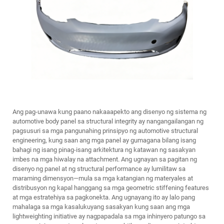
Ang pag-unawa kung paano nakaaapekto ang disenyo ng sistema ng
automotive body panel sa structural integrity ay nangangailangan ng
pagsusuri sa mga pangunahing prinsipyo ng automotive structural
engineering, kung saan ang mga panel ay gumagana bilang isang
bahagi ng isang pinag-isang arkitektura ng katawan ng sasakyan
imbes na mga hiwalay na attachment. Ang ugnayan sa pagitan ng
disenyo ng panel at ng structural performance ay lumilitaw sa
maraming dimensyon—mula sa mga katangian ng materyales at
distribusyon ng kapal hanggang sa mga geometric stiffening features
at mga estratehiya sa pagkonekta. Ang ugnayang ito ay lalo pang
mahalaga sa mga kasalukuyang sasakyan kung saan ang mga
lightweighting initiative ay nagpapadala sa mga inhinyero patungo sa