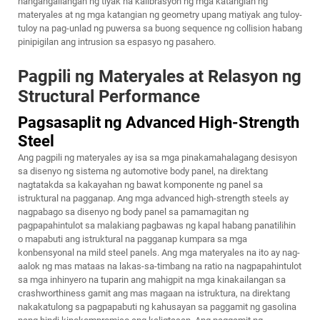
nangangailangan ng tiyak na kalibrasyon ng mga katangian ng
materyales at ng mga katangian ng geometry upang matiyak ang tuloy-
tuloy na pag-unlad ng puwersa sa buong sequence ng collision habang
pinipigilan ang intrusion sa espasyo ng pasahero.
Pagpili ng Materyales at Relasyon ng
Structural Performance
Pagsasaplit ng Advanced High-Strength
Steel
Ang pagpili ng materyales ay isa sa mga pinakamahalagang desisyon
sa disenyo ng sistema ng automotive body panel, na direktang
nagtatakda sa kakayahan ng bawat komponente ng panel sa
istruktural na pagganap. Ang mga advanced high-strength steels ay
nagpabago sa disenyo ng body panel sa pamamagitan ng
pagpapahintulot sa malakiang pagbawas ng kapal habang panatilihin
o mapabuti ang istruktural na pagganap kumpara sa mga
konbensyonal na mild steel panels. Ang mga materyales na ito ay nag-
aalok ng mas mataas na lakas-sa-timbang na ratio na nagpapahintulot
sa mga inhinyero na tuparin ang mahigpit na mga kinakailangan sa
crashworthiness gamit ang mas magaan na istruktura, na direktang
nakakatulong sa pagpapabuti ng kahusayan sa paggamit ng gasolina