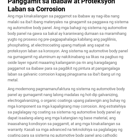
Panggamit sa Ibabaw at Proteksyon
Laban sa Corrosion
Ang mga kinakailangan sa paggamot sa ibabaw ay nag-iiba nang
malaki sa iba't ibang materyales na ginagamit sa paggawa ng sistema
ng automotive body panel. Ang mga bahagi ng sistema ng automotive
body panel na gawa sa bakal ay karaniwang dumaan sa maramihang
yugto ng proseso ng pre-pagpapahalaga kabilang ang paglilinis,
phosphating, at electrocoating upang matiyak ang sapat na
proteksyon laban sa korosyon. Ang sistema ng automotive body panel
na gumagamit ng aluminum ay nakikinabang sa likas na pagbuo ng
oxide layer ngunit maaaring kailanganin pa rin ang karagdagang
paggamot sa ibabaw para sa pagdikit ng pintura at pangangalaga
laban sa galvanic corrosion kapag pinagsama sa iba't ibang uri ng
metal.
Ang modernong pagmamanufaktura ng sistema ng automotive body
panel ay gumagamit nang lalong madalas ng hot-dip galvanizing,
electrogalvanizing, o organic coatings upang palawigin ang buhay ng
mga komponent sa mga kapaligirang may corrosion. Ang estratehiya
sa paglalagay ng coating sa sistema ng automotive body panel ay
dapat isaalang-alang ang mga katangian ng base material, ang
inaasahang kondisyon sa paggamit, at ang mga kinakailangan sa
warranty. Kasali sa mga advanced na teknolohiya sa paglalagay ng
coating para sa sistema ng automotive body panel ang cathodic