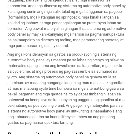
pagganap, kakayahang pang-industriya, at mga limitasyon sa
ekonomiya. Ang taga-disenyo ng sistema ng automotive body panel ay
kailangang suriin ang mga salik tulad ng mga hangganan sa pagbuo
(formability), mga katangian ng springback, mga kinakailangan sa
kalidad ng ibabaw, at mga pangangailangan sa proteksyon laban sa
corrosion. Ang bawat materyal na ginagamit sa sistema ng automotive
body panel ay may kani-kaniyang mga hamon sa pagmamanupaktura
na nakaaapekto sa disenyo ng tooling, mga parameter ng proseso, at
mga pamamaraan ng quality control.
Ang mga konsiderasyon sa gastos sa produksyon ng sistema ng
automotive body panel ay umaabot pa sa labas ng presyo ng hilaw na
materyales upang isama ang investisyon sa kagamitan, mga epekto
sa cycle time, at mga proseso ng pag-aassemble sa sumunod na
yugto. Ang sistema ng automotive body panel na ginawa mula sa
aluminum ay maaaring nangangailangan ng mas mahal na kagamitan
at mas mahabang cycle time kumpara sa mga alternatibong gawa sa
bakal, bagaman ang mga gastos na ito ay dapat timbangin laban sa
potensyal na benepisyo sa kahusayan ng paggamit ng gasolina at mga
pakinabang sa posisyon ng brand. Ang pagpili ng materyales para sa
sistema ng automotive body panel ay unti-unting isinasaalang-alang
ang kabuuang gastos sa buong lifecycle imbes na ang paunang
gastos sa pagmamanupaktura lamang.