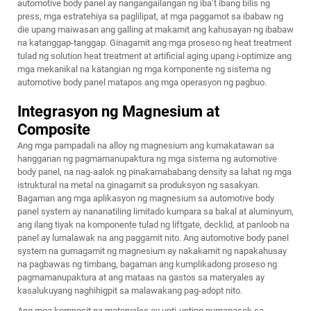
automotive body panel ay nangangailangan ng iba’t ibang bilis ng
press, mga estratehiya sa paglilipat, at mga paggamot sa ibabaw ng
die upang maiwasan ang galling at makamit ang kahusayan ng ibabaw
na katanggap-tanggap. Ginagamit ang mga proseso ng heat treatment
tulad ng solution heat treatment at artificial aging upang i-optimize ang
mga mekanikal na katangian ng mga komponente ng sistema ng
automotive body panel matapos ang mga operasyon ng pagbuo.
Integrasyon ng Magnesium at
Composite
Ang mga pampadali na alloy ng magnesium ang kumakatawan sa
hangganan ng pagmamanupaktura ng mga sistema ng automotive
body panel, na nag-aalok ng pinakamababang density sa lahat ng mga
istruktural na metal na ginagamit sa produksyon ng sasakyan.
Bagaman ang mga aplikasyon ng magnesium sa automotive body
panel system ay nananatiling limitado kumpara sa bakal at aluminyum,
ang ilang tiyak na komponente tulad ng liftgate, decklid, at panloob na
panel ay lumalawak na ang paggamit nito. Ang automotive body panel
system na gumagamit ng magnesium ay nakakamit ng napakahusay
na pagbawas ng timbang, bagaman ang kumplikadong proseso ng
pagmamanupaktura at ang mataas na gastos sa materyales ay
kasalukuyang naghihigpit sa malawakang pag-adopt nito.
Ang mga komposit na materyales ay unti-unting pumapasok sa