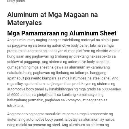
body panel.
Aluminum at Mga Magaan na
Materyales
Mga Pamamaraan ng Aluminum Sheet
Ang aluminum ay naging isang estratehikong materyal na pinipili para
sa paggawa ng sistema ng automotive body panel, lalo na sa mga
premium na segment ng sasakyan at mga platform ng electric vehicle
kung saan ang pagbawas ng timbang ay direktang nakaaapekto sa
saklaw at pagganap. Ang sistema ng automotive body panel na
gumagamit ng mga sheet na gawa sa aluminum ay karaniwang
nakakakuha ng pagbawas ng timbang na tatlumpu hanggang
apatnapu't porsyento kumpara sa mga katumbas na steel panel. Ang
mga alloy ng aluminum na ginagamit sa produksyon ng sistema ng
automotive body panel ay kinabibilangan ng mga grado sa 5000-series
at 6000-series, na pinipili dahil sa kanilang kombinasyon ng
kakayahang pormahin, paglaban sa korosyon, at pagganap sa
istruktura.
Ang proseso ng pagmamanufaktura para sa mga komponente ng
sistema ng automotive body panel na batay sa aluminum ay naiiba
nang malaki sa proseso ng steel. Ang aluminum sa sistema ng