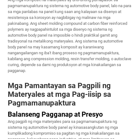
pagmamanupaktura ng sistema ng automotive body panel, lalo na para
sa mga panlabas na panel kung saan ang kalayaan sa disenyo at
resistensya sa korosyon ay nagbibigay ng malinaw na mga
pakinabang. Ang sheet molding compound at carbon fiber reinforced
polymers ay nagpapahintulot sa mga disenyo ng sistema ng
automotive body panel na imposible o hindi praktikal gamit ang
tradisyonal na metalikong materyales. Ang sistema ng automotive
body panel na may kasamang komposit ay karaniwang
nangangailangan ng iba't ibang proseso ng pagmamanupaktura,
kabilang ang compression molding, resin transfer molding, o autoclave
curing, depende sa dami ng produksyon at mga kinakailangan sa
pagganap.
Mga Pamantayan sa Pagpili ng
Materyales at mga Pag-iisip sa
Pagmamanupaktura
Balanseng Pagganap at Presyo
Ang pagpili ng mga materyales para sa pagmamanupaktura ng
sistema ng automotive body panel ay kinasasangkutan ng mga
kumplikadong kompromiso sa pagitan ng mga kinakailangan sa