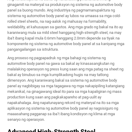
ginagamit na materyal sa produksyon ng sistema ng automotive body
panel sa buong mundo. Ang industriya ng pagmamanupaktura ng
sistema ng automotive body panel ay lubos na umaasa sa mga cold-
rolled steel sheets, na nag-aalok ng mahusay na formability,
weldability, at kahusayan sa gastos. Ang mga grado ng bakal na ito ay
karaniwang mula sa mild steel hanggang high-strength steel, na may
iba't ibang kapal mula 0.6mm hanggang 2.0mm depende sa tiyak na
komponente ng sistema ng automotive body panel at sa kaniyang mga
pangangailangan sa istruktura.
Ang proseso ng pagpapadruk ng mga bahagi ng sistema ng
automotive body panel na gawa sa bakal ay kinasasangkutan ng
malalaking operasyon ng press kung saan ang mga patag na sheet ng
bakal ay binubuo sa mga kumplikadong hugis na may tatlong
dimensyon. Ang karaniwang bakal sa sistema ng automotive body
panel ay nagbibigay sa mga tagagawa ng mga nakapipiling katangiang
mekanikal, na ginagawang ideal ito para sa mga kapaligiran ng mass
production kung saan ang pagkakapareho at pag-uulit ay
napakahalaga. Ang napatunayang rekord ng materyal na ito sa mga
aplikasyon ng sistema ng automotive body panel ay nagsisiguro ng
maaasahang pagganap sa iba’t ibang kondisyon ng klima at mga
senaryo ng operasyon.
Advanced High-Strength Steel