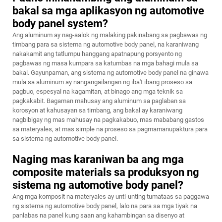
bakal sa mga aplikasyon ng automotive
body panel system?
Ang aluminum ay nag-aalok ng malaking pakinabang sa pagbawas ng
timbang para sa sistema ng automotive body panel, na karaniwang
nakakamit ang tatlumpu hanggang apatnapung porsyento ng
pagbawas ng masa kumpara sa katumbas na mga bahagi mula sa
bakal. Gayunpaman, ang sistema ng automotive body panel na ginawa
mula sa aluminum ay nangangailangan ng iba't ibang proseso sa
pagbuo, espesyal na kagamitan, at binago ang mga teknik sa
pagkakabit. Bagaman mahusay ang aluminum sa paglaban sa
korosyon at kahusayan sa timbang, ang bakal ay karaniwang
nagbibigay ng mas mahusay na pagkakabuo, mas mababang gastos
sa materyales, at mas simple na proseso sa pagmamanupaktura para
sa sistema ng automotive body panel.
Naging mas karaniwan ba ang mga
composite materials sa produksyon ng
sistema ng automotive body panel?
Ang mga komposit na materyales ay unti-unting tumataas sa paggawa
ng sistema ng automotive body panel, lalo na para sa mga tiyak na
panlabas na panel kung saan ang kahambingan sa disenyo at