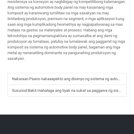
resistensya sa korosyon ay nagbibigay ng kompetitibong kalamangan.
Ang sistema ng automotive body panel na may kasamang mga
komposit ay karaniwang lumilitaw sa mga sasakyan na may
limitadong produksyon, premium na segment, o mga aplikasyon kung
saan ang mga kumplikadong heometriya ay nagpapaliwanag sa mas
mataas na gastos sa materyales at proseso. Habang ang mga
teknolohiya sa pagmamanupaktura ay sumasalba at ang dami ng
produksyon ay tumataas, patuloy na lumalawak ang paggamit ng mga
komposit sa sistema ng automotive body panel, bagaman ang mga
metal ay nananatiling dominante sa pangunahing produksyon ng
sasakyan.
Nakaraan:
Paano nakaaapekto ang disenyo ng sistema ng automotive body panel sa integridad na istruktural ng mga sasakyan
Susunod:
Bakit mahalaga ang tiyak na sukat sa paggawa ng sistema ng automotive body panel