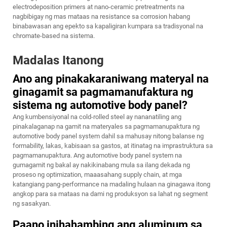
electrodeposition primers at nano-ceramic pretreatments na
nagbibigay ng mas mataas na resistance sa corrosion habang
binabawasan ang epekto sa kapaligiran kumpara sa tradisyonal na
chromate-based na sistema.
Madalas Itanong
Ano ang pinakakaraniwang materyal na
ginagamit sa pagmamanufaktura ng
sistema ng automotive body panel?
Ang kumbensiyonal na cold-rolled steel ay nananatiling ang
pinakalaganap na gamit na materyales sa pagmamanupaktura ng
automotive body panel system dahil sa mahusay nitong balanse ng
formability, lakas, kabisaan sa gastos, at itinatag na imprastruktura sa
pagmamanupaktura. Ang automotive body panel system na
gumagamit ng bakal ay nakikinabang mula sa ilang dekada ng
proseso ng optimization, maaasahang supply chain, at mga
katangiang pang-performance na madaling hulaan na ginagawa itong
angkop para sa mataas na dami ng produksyon sa lahat ng segment
ng sasakyan.
Paano inihahambing ang aluminum sa