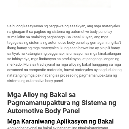
Sa buong kasaysayan ng paggawa ng sasakyan, ang mga materyales
na ginagamit sa pagbuo ng sistema ng automotive body panel ay
sumailalim sa malaking pagbabago. Sa kasalukuyan, ang mga
tagagawa ng sistema ng automotive body panel ay gumagamit ng iba't
ibang hanay ng mga materyales, kung saan bawat isa ay pinipili batay
sa tiyak na katangian ng pagganap na umaayon sa mga kinakailangan
sa inhinyeriya, mga limitasyon sa produksyon, at pangangailangan ng
merkado. Mula sa tradisyonal na mga alloy ng bakal hanggang sa mga
advanced na composite materials, bawat materyales ay nagdudulot ng
natatanging mga pakinabang sa proseso ng pagmamanupaktura ng
sistema ng automotive body panel.
Mga Alloy ng Bakal sa
Pagmamanupaktura ng Sistema ng
Automotive Body Panel
Mga Karaniwang Aplikasyon ng Bakal
Ang konbensyonal na bakal ay nananatiling pinakakaraniwang