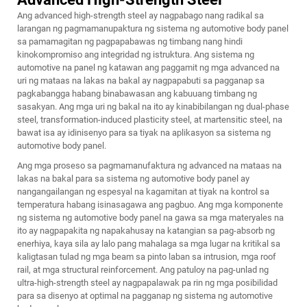
Ang advanced high-strength steel ay nagpabago nang radikal sa
larangan ng pagmamanupaktura ng sistema ng automotive body panel
sa pamamagitan ng pagpapabawas ng timbang nang hindi
kinokompromiso ang integridad ng istruktura. Ang
sistema ng
automotive na panel ng katawan
ang paggamit ng mga advanced na
uri ng mataas na lakas na bakal ay nagpapabuti sa pagganap sa
pagkabangga habang binabawasan ang kabuuang timbang ng
sasakyan. Ang mga uri ng bakal na ito ay kinabibilangan ng dual-phase
steel, transformation-induced plasticity steel, at martensitic steel, na
bawat isa ay idinisenyo para sa tiyak na aplikasyon sa sistema ng
automotive body panel.
Ang mga proseso sa pagmamanufaktura ng advanced na mataas na
lakas na bakal para sa sistema ng automotive body panel ay
nangangailangan ng espesyal na kagamitan at tiyak na kontrol sa
temperatura habang isinasagawa ang pagbuo. Ang mga komponente
ng sistema ng automotive body panel na gawa sa mga materyales na
ito ay nagpapakita ng napakahusay na katangian sa pag-absorb ng
enerhiya, kaya sila ay lalo pang mahalaga sa mga lugar na kritikal sa
kaligtasan tulad ng mga beam sa pinto laban sa intrusion, mga roof
rail, at mga structural reinforcement. Ang patuloy na pag-unlad ng
ultra-high-strength steel ay nagpapalawak pa rin ng mga posibilidad
para sa disenyo at optimal na pagganap ng sistema ng automotive